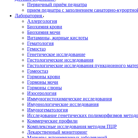
Первичный приём педиатра
прием педиатра с заполнением санаторно-курортно
Лаборатория
Аллергология
Биохимия крови
Биохимия мочи
Витамины, жирные кислоты
Гематология
Гемостаз
Генетическое исследование
Гистологические исследования
Гистологические исследования пункционного мате
Гомеостаз
Гормоны крови
Гормоны мочи
Гормоны слюны
Изосерология
Иммуногистохимические исследования
Имуннологические исследования
Имуногематология
Исследование генетических полиморфизмов метод
Коммерческие профили
Комплексные исследования методом ПЦР
Лекарственный мониторинг
Маркеры аутоиммунных заболеваний