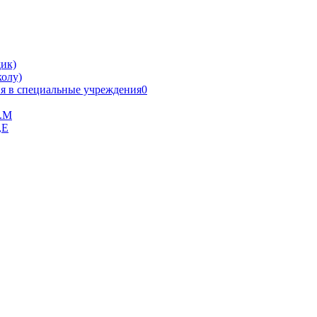
ик)
олу)
я в специальные учреждения0
В.М
,Е