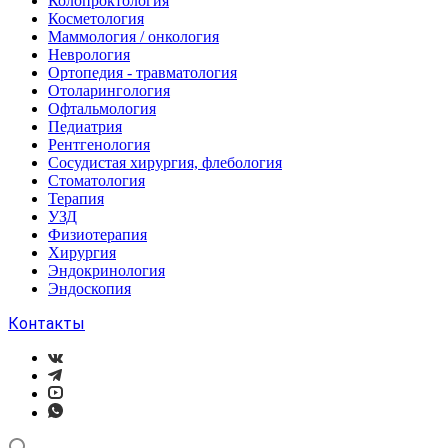
Колопроктология
Косметология
Маммология / онкология
Неврология
Ортопедия - травматология
Отоларингология
Офтальмология
Педиатрия
Рентгенология
Сосудистая хирургия, флебология
Стоматология
Терапия
УЗД
Физиотерапия
Хирургия
Эндокринология
Эндоскопия
Контакты