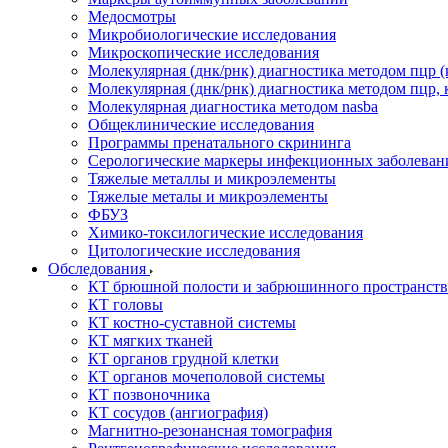
Медосмотры
Микробиологические исследования
Микроскопические исследования
Молекулярная (днк/рнк) диагностика методом пцр (
Молекулярная (днк/рнк) диагностика методом пцр, 
Молекулярная диагностика методом nasba
Общеклинические исследования
Программы пренатального скрининга
Серологические маркеры инфекционных заболеван
Тяжелые металлы и микроэлементы
Тяжелые металы и микроэлементы
ФБУЗ
Химико-токсилогические исследования
Цитологические исследования
Обследования
КТ брюшной полости и забрюшинного пространств
КТ головы
КТ костно-суставной системы
КТ мягких тканей
КТ органов грудной клетки
КТ органов мочеполовой системы
КТ позвоночника
КТ сосудов (ангиография)
Магнитно-резонансная томография