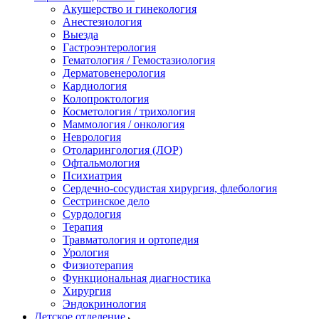
Акушерство и гинекология
Анестезиология
Выезда
Гастроэнтерология
Гематология / Гемостазиология
Дерматовенерология
Кардиология
Колопроктология
Косметология / трихология
Маммология / онкология
Неврология
Отоларингология (ЛОР)
Офтальмология
Психиатрия
Сердечно-сосудистая хирургия, флебология
Сестринское дело
Сурдология
Терапия
Травматология и ортопедия
Урология
Физиотерапия
Функциональная диагностика
Хирургия
Эндокринология
Детское отделение