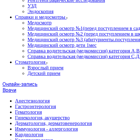
Рентгенографические исследования
УЗД
Эндоскопия
Справки и медосмотры
Медосмотр
Медицинский осмотр №1(перед поступлением в сад
Медицинский осмотр №2 (перед поступлением в шк
Медицинский осмотр №3 (абитуриенты.поступлени
Медицинский осмотр дети 1мес
Справка водительская (медкомиссия) категория А,
Справка водительская (медкомиссия) категория С,Д
Стоматология
Взрослый прием
Детский прием
Онлайн-запись
Врачи
Анестезиология
Гастроэнтерология
Гематология
Гинекология, акушерство
Дерматология, дерматовенерология
Иммунология - аллергология
Кардиология