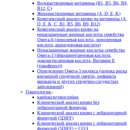
Водорастворимые витамины (B1, B5, B6, В9,
В12, С)
Жирорастворимые витамины (A, D, E, K)
Комплексный анализ крови на витамины (A,
D, E, K, C, B1, B5, B6, В9, B12)
Комплексный анализ крови на
ненасыщенные жирные кислоты семейства
Омега-6 (линолевая кислота, линоленовая
кислота, арахидоновая кислота)
Ненасыщенные жирные кислоты семейства
Омега-3 (эйкозапентаеновая кислота,
докозагексаеновая кислота, Витамин E
(токоферол))
Определение Омега-3 индекса (оценка риска
внезапной сердечной смерти, инфаркта
миокарда и других сердечно-сосудистых
заболеваний)
Гематология
карбоксигемоглобин
Клинический анализ крови без
лейкоцитарной формулы
Клинический анализ крови с лейкоцитарной
формулой (5DIFF)
Клинический анализ крови с лейкоцитарной
формулой (5DIFF) + СОЭ