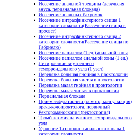
Иссечение анальной трещины (девульсия
ануса, перианальная блокада)
Иссечение анальных бахромок
Иссечение интрасфинктерного свища 1
категории сложности(Рассечение свища в
просвет)
Иссечение интрасфинктерного свища 2
категории сложности(Рассечение свища по
Габриелю)
Иссечение папиллом (1 ед.) анальной зоны
Иссечение папиллом анальной зоны (1 ед.)
Лигирование внутреннего
геморроидального узла (1 узел)
Перевязка большая гнойная в проктологии
Перевязка большая чистая в проктологии
Перевязка малая гнойная в проктологии
Перевязка малая чистая в проктологии
Перианальная блокада
Прием амбулаторный (осмотр, консультация)
врача-колопроктолога, первичный
Ректороманоскопия (ректоспопия)
Тромбэктомия наружного геморроидального
узла
Удаление 1-го полипа анального канала 1
категории сложности