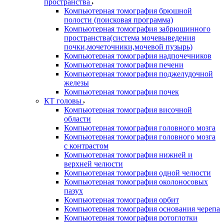
пространства
Компьютерная томография брюшной
полости (поисковая программа)
Компьютерная томография забрюшинного
пространства(система мочевыведения
почки,мочеточники,мочевой пузырь)
Компьютерная томография надпочечников
Компьютерная томография печени
Компьютерная томография поджелудочной
железы
Компьютерная томография почек
КТ головы
Компьютерная томография височной
области
Компьютерная томография головного мозга
Компьютерная томография головного мозга
с контрастом
Компьютерная томография нижней и
верхней челюсти
Компьютерная томография одной челюсти
Компьютерная томография околоносовых
пазух
Компьютерная томография орбит
Компьютерная томография основания черепа
Компьютерная томография ротоглотки