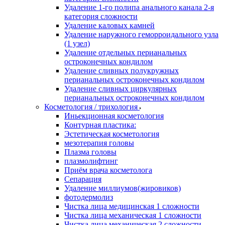
Удаление 1-го полипа анального канала 2-я
категория сложности
Удаление каловых камней
Удаление наружного геморроидального узла
(1 узел)
Удаление отдельных перианальных
остроконечных кондилом
Удаление сливных полукружных
перианальных остроконечных кондилом
Удаление сливных циркулярных
перианальных остроконечных кондилом
Косметология / трихология
Иньекционная косметология
Контурная пластика:
Эстетическая косметология
мезотерапия головы
Плазма головы
плазмолифтинг
Приём врача косметолога
Сепарация
Удаление миллиумов(жировиков)
фотодермолиз
Чистка лица медицинская 1 сложности
Чистка лица механическая 1 сложности
Чистка лица механическая 2 сложности