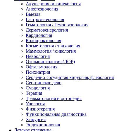
Акушерство и гинекология
Анестезиология
Выезда
Гастроэнтерология
Гематология / Гемостазиология
Дерматовенерология
Кардиология
Колопроктология
Косметология / трихология
Маммология / онкология
Неврология
Отоларингология (ЛОР)
Офтальмология
Психиатрия
Сердечно-сосудистая хирургия, флебология
Сестринское дело
Сурдология
Терапия
Травматология и ортопедия
Урология
Физиотерапия
Функциональная диагностика
Хирургия
Эндокринология
Детское отделение