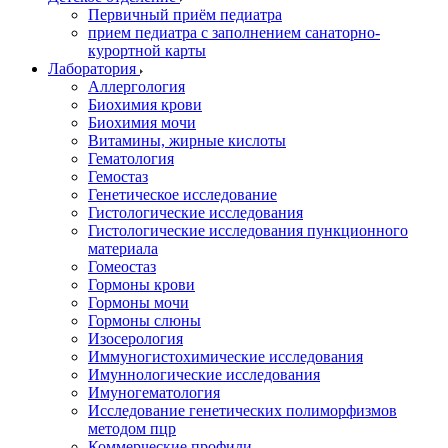
Первичный приём педиатра
прием педиатра с заполнением санаторно-
курортной карты
Лаборатория
Аллергология
Биохимия крови
Биохимия мочи
Витамины, жирные кислоты
Гематология
Гемостаз
Генетическое исследование
Гистологические исследования
Гистологические исследования пункционного
материала
Гомеостаз
Гормоны крови
Гормоны мочи
Гормоны слюны
Изосерология
Иммуногистохимические исследования
Имуннологические исследования
Имуногематология
Исследование генетических полиморфизмов
методом пцр
Коммерческие профили