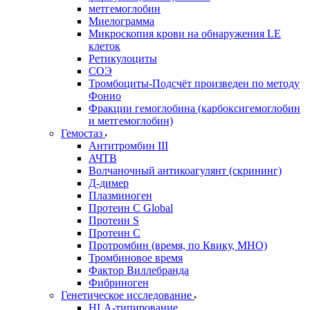
метгемоглобин
Миелограмма
Микроскопия крови на обнаружения LE
клеток
Ретикулоциты
СОЭ
Тромбоциты-Подсчёт произведен по методу
Фонио
Фракции гемоглобина (карбоксигемоглобин
и метгемоглобин)
Гемостаз
Антитромбин III
АЧТВ
Волчаночный антикоагулянт (скрининг)
Д-димер
Плазминоген
Протеин C Global
Протеин S
Протеин С
Протромбин (время, по Квику, МНО)
Тромбиновое время
Фактор Виллебранда
Фибриноген
Генетическое исследование
HLA-типирование