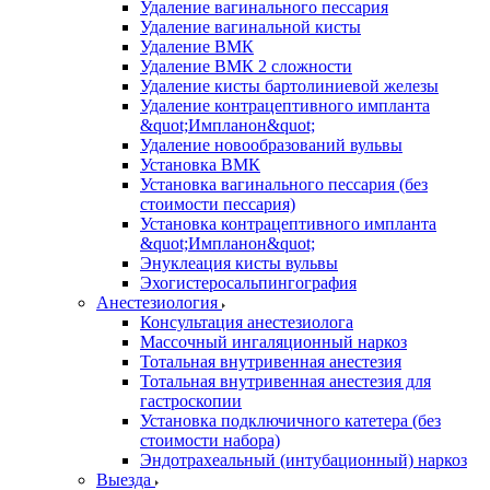
Удаление вагинального пессария
Удаление вагинальной кисты
Удаление ВМК
Удаление ВМК 2 сложности
Удаление кисты бартолиниевой железы
Удаление контрацептивного импланта
&quot;Импланон&quot;
Удаление новообразований вульвы
Установка ВМК
Установка вагинального пессария (без
стоимости пессария)
Установка контрацептивного импланта
&quot;Импланон&quot;
Энуклеация кисты вульвы
Эхогистеросальпингография
Анестезиология
Консультация анестезиолога
Массочный ингаляционный наркоз
Тотальная внутривенная анестезия
Тотальная внутривенная анестезия для
гастроскопии
Установка подключичного катетера (без
стоимости набора)
Эндотрахеальный (интубационный) наркоз
Выезда