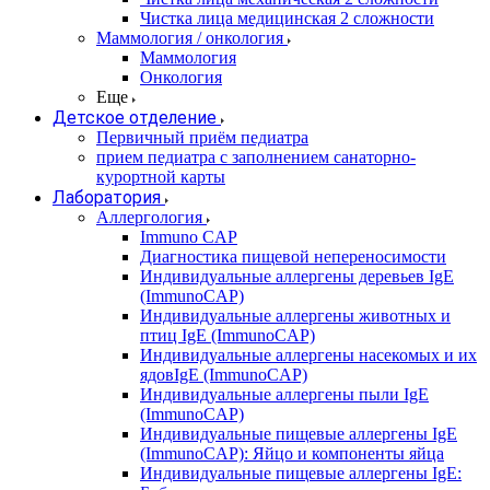
Чистка лица медицинская 2 сложности
Маммология / онкология
Маммология
Онкология
Еще
Детское отделение
Первичный приём педиатра
прием педиатра с заполнением санаторно-
курортной карты
Лаборатория
Аллергология
Immuno CAP
Диагностика пищевой непереносимости
Индивидуальные аллергены деревьев IgE
(ImmunoCAP)
Индивидуальные аллергены животных и
птиц IgE (ImmunoCAP)
Индивидуальные аллергены насекомых и их
ядовIgE (ImmunoCAP)
Индивидуальные аллергены пыли IgE
(ImmunoCAP)
Индивидуальные пищевые аллергены IgE
(ImmunoCAP): Яйцо и компоненты яйца
Индивидуальные пищевые аллергены IgE: