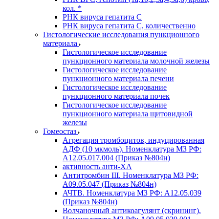
кол. *
РНК вируса гепатита C
РНК вируса гепатита C, количественно
Гистологические исследования пункционного
материала
Гистологическое исследование
пункционного материала молочной железы
Гистологическое исследование
пункционного материала печени
Гистологическое исследование
пункционного материала почек
Гистологическое исследование
пункционного материала щитовидной
железы
Гомеостаз
Агрегация тромбоцитов, индуцированная
АДФ (10 мкмоль). Номенклатура МЗ РФ:
A12.05.017.004 (Приказ №804н)
активность анти-ХА
Антитромбин III. Номенклатура МЗ РФ:
A09.05.047 (Приказ №804н)
АЧТВ. Номенклатура МЗ РФ: A12.05.039
(Приказ №804н)
Волчаночный антикоагулянт (скрининг).