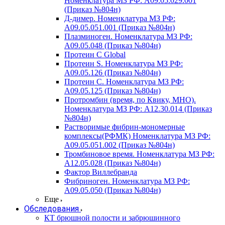
Номенклатура МЗ РФ: A09.05.029.001
(Приказ №804н)
Д-димер. Номенклатура МЗ РФ:
A09.05.051.001 (Приказ №804н)
Плазминоген. Номенклатура МЗ РФ:
A09.05.048 (Приказ №804н)
Протеин C Global
Протеин S. Номенклатура МЗ РФ:
A09.05.126 (Приказ №804н)
Протеин С. Номенклатура МЗ РФ:
A09.05.125 (Приказ №804н)
Протромбин (время, по Квику, МНО).
Номенклатура МЗ РФ: A12.30.014 (Приказ
№804н)
Растворимые фибрин-мономерные
комплексы(РФМК) Номенклатура МЗ РФ:
A09.05.051.002 (Приказ №804н)
Тромбиновое время. Номенклатура МЗ РФ:
A12.05.028 (Приказ №804н)
Фактор Виллебранда
Фибриноген. Номенклатура МЗ РФ:
A09.05.050 (Приказ №804н)
Еще
Обследования
КТ брюшной полости и забрюшинного