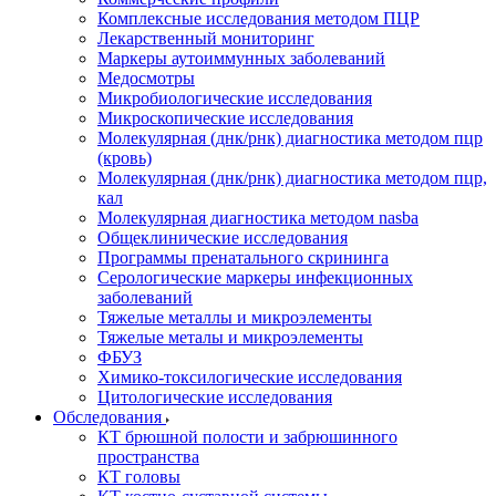
Комплексные исследования методом ПЦР
Лекарственный мониторинг
Маркеры аутоиммунных заболеваний
Медосмотры
Микробиологические исследования
Микроскопические исследования
Молекулярная (днк/рнк) диагностика методом пцр
(кровь)
Молекулярная (днк/рнк) диагностика методом пцр,
кал
Молекулярная диагностика методом nasba
Общеклинические исследования
Программы пренатального скрининга
Серологические маркеры инфекционных
заболеваний
Тяжелые металлы и микроэлементы
Тяжелые металы и микроэлементы
ФБУЗ
Химико-токсилогические исследования
Цитологические исследования
Обследования
КТ брюшной полости и забрюшинного
пространства
КТ головы