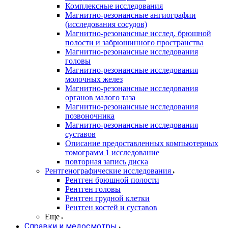
Комплексные исследования
Магнитно-резонансные ангиографии
(исследования сосудов)
Магнитно-резонансные исслед. брюшной
полости и забрюшинного пространства
Магнитно-резонансные исследования
головы
Магнитно-резонансные исследования
молочных желез
Магнитно-резонансные исследования
органов малого таза
Магнитно-резонансные исследования
позвоночника
Магнитно-резонансные исследования
суставов
Описание предоставленных компьютерных
томограмм 1 исследование
повторная запись диска
Рентгенографические исследования
Рентген брюшной полости
Рентген головы
Рентген грудной клетки
Рентген костей и суставов
Еще
Справки и медосмотры