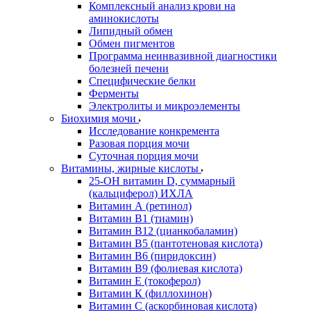
Комплексный анализ крови на
аминокислоты
Липидный обмен
Обмен пигментов
Программа неинвазивной диагностики
болезней печени
Специфические белки
Ферменты
Электролиты и микроэлементы
Биохимия мочи
Исследование конкремента
Разовая порция мочи
Суточная порция мочи
Витамины, жирные кислоты
25-OH витамин D, суммарный
(кальциферол) ИХЛА
Витамин А (ретинол)
Витамин В1 (тиамин)
Витамин В12 (цианкобаламин)
Витамин В5 (пантотеновая кислота)
Витамин В6 (пиридоксин)
Витамин В9 (фолиевая кислота)
Витамин Е (токоферол)
Витамин К (филлохинон)
Витамин С (аскорбиновая кислота)