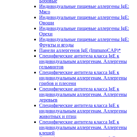
Бобовые
Индивидуальные пищевые аллергены IgE:
Мясо
Индивидуальные пищевые аллергены IgE:
Овощи
Индивидуальные пищевые аллергены IgE:
Орехи
Индивидуальные пищевые аллергены IgE:
Фрукты и ягоды
Панели аллергенов IgE (ImmunoCAP)*
Специфические антитела класса IgE к
индивидуальным аллергенам. Аллергены
гельминтов
Специфические антитела класса IgE к
индивидуальным аллергенам. Аллергены
грибов и плесени
Специфические антитела класса IgE к
индивидуальным аллергенам. Аллергены
деревьев
Специфические антитела класса IgE к
индивидуальным аллергенам. Аллергены
животных и птиц
Специфические антитела класса IgE к
индивидуальным аллергенам. Аллергены
клещей