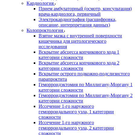
Кардиология
Прием амбулаторный (осмотр, консультация)
врача-кардиолога, первичный
Электрокардиография (расшифровка,
описание, интерпретация данных)
Колопроктология
Взятие мазка с внутренней поверхности
кишечника для цитологического
исследования
Вскрытие абсцесса копчикового хода 1
категории сложности
Вскрытие абсцесса копчикового хода 2
категории сложности
Вскрытие острого подкожно-подслизистого
парапроктита
Геморроидэктомия по Миллигану-Моргану 1
категории сложности
Геморроидэктомия по Миллигану-Моргану 2
категории сложности
Иссечение 1-го наружного
геморроидального узла, 1 категории
сложности
Иссечение 1-го наружного
геморроидального узла, 2 категории
сложности