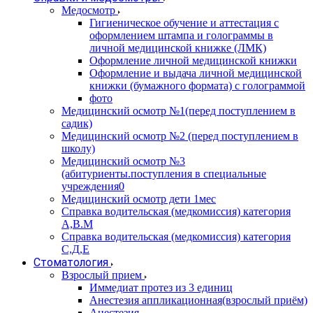
Медосмотр
Гигиеническое обучение и аттестация с
оформлением штампа и голограммы в
личной медицинской книжке (ЛМК)
Оформление личной медицинской книжки
Оформление и выдача личной медицинской
книжки (бумажного формата) с голограммой
фото
Медицинский осмотр №1(перед поступлением в
садик)
Медицинский осмотр №2 (перед поступлением в
школу)
Медицинский осмотр №3
(абитуриенты.поступления в специальные
учреждения0
Медицинский осмотр дети 1мес
Справка водительская (медкомиссия) категория
А,В.М
Справка водительская (медкомиссия) категория
С,Д,Е
Стоматология
Взрослый прием
Иммедиат протез из 3 единиц
Анестезия аппликационная(взрослый приём)
Анестезия