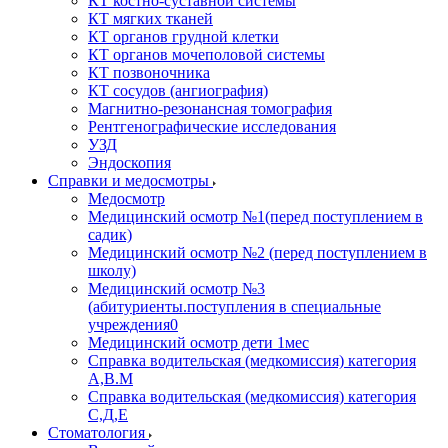
КТ костно-суставной системы
КТ мягких тканей
КТ органов грудной клетки
КТ органов мочеполовой системы
КТ позвоночника
КТ сосудов (ангиография)
Магнитно-резонансная томография
Рентгенографические исследования
УЗД
Эндоскопия
Справки и медосмотры
Медосмотр
Медицинский осмотр №1(перед поступлением в
садик)
Медицинский осмотр №2 (перед поступлением в
школу)
Медицинский осмотр №3
(абитуриенты.поступления в специальные
учреждения0
Медицинский осмотр дети 1мес
Справка водительская (медкомиссия) категория
А,В.М
Справка водительская (медкомиссия) категория
С,Д,Е
Стоматология