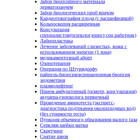
Забор биопсийного материала
дерматопанчем
Забор биологических проб врачом
Кардиотокография плода (с расшифровкой)
Кольпоскопия расширенная
Консультация
специалистов(психолог,юрист,соц.работник)
Лабиопластика
Лечение заболеваний слизистых, кожи с
использованием энергии (1 зона)
медикаментозный аборт
Озонотерапия
Операция по Штурмдорфу
пайпель-биопсия/аспирационная биопсия
эндометрия
плазмолифтинг
Прием амбулаторный (осмотр, консультация)
акушера-гинеколога первичный
Проведение амниотеста (экспресс-
диагностика подтекания околоплодных вод)
(без стоимости теста)
Пункция объемного образования малого таза
Серкляж шейки матки
Скретчинг
Снятие швов