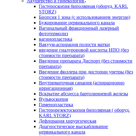
Акушерство и гинекология
Гистероскопия биполярная (оборуд. KARL
STORZ)
Биопсия 1 зона (с использованием энергии)
Бужирование цервикального канала
Вагинальный фракционный лазерный
фототермолиз
вагинопластика
Вакуум-аспирация полости матки
введение гиалуроновой кислоты НПО (без
стоимости препарата)
Введение препарата Диспорт (без стоимости
препарата)
Введение филлера при дистопии уретры (без
стоимости препарата)
Внутриматочная санация (аспирационно
ирригационная)
Вскрытие абсцесса бартолиниевой железы
Вульвоскопия
Гименопластика
Гистерорезектоскопия биполярная ( оборуд.
KARL STORZ)
Дефлорация хирургическая
Диагностическое выскабливание
цервикального канала