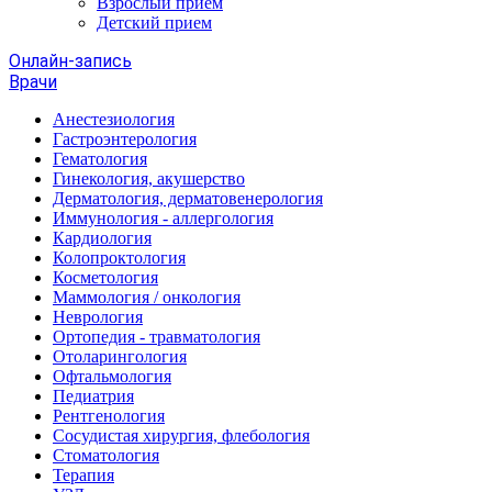
Взрослый прием
Детский прием
Онлайн-запись
Врачи
Анестезиология
Гастроэнтерология
Гематология
Гинекология, акушерство
Дерматология, дерматовенерология
Иммунология - аллергология
Кардиология
Колопроктология
Косметология
Маммология / онкология
Неврология
Ортопедия - травматология
Отоларингология
Офтальмология
Педиатрия
Рентгенология
Сосудистая хирургия, флебология
Стоматология
Терапия