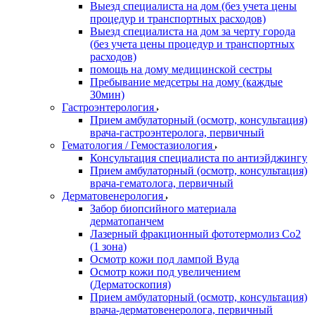
Выезд специалиста на дом (без учета цены
процедур и транспортных расходов)
Выезд специалиста на дом за черту города
(без учета цены процедур и транспортных
расходов)
помощь на дому медицинской сестры
Пребывание медсетры на дому (каждые
30мин)
Гастроэнтерология
Прием амбулаторный (осмотр, консультация)
врача-гастроэнтеролога, первичный
Гематология / Гемостазиология
Консультация специалиста по антиэйджингу
Прием амбулаторный (осмотр, консультация)
врача-гематолога, первичный
Дерматовенерология
Забор биопсийного материала
дерматопанчем
Лазерный фракционный фототермолиз Со2
(1 зона)
Осмотр кожи под лампой Вуда
Осмотр кожи под увеличением
(Дерматоскопия)
Прием амбулаторный (осмотр, консультация)
врача-дерматовенеролога, первичный