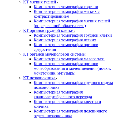
КТ мягких тканей
Компьютерная томография гортани
Компьютерная томография мягких с
контрастированием
Компьютерная томография мягких тканей
(определенной области тела)
КТ органов грудной клетки
Компьютерная томография грудной клетки
Компьютерная томография легких
Компьютерная томография органов
средостения
КТ органов мочеполовой системы
Компьютерная томография малого таза
Компьютерная томография органов
мочеобразования и мочеотделения (почки,
мочеточник, м/пузырь)
КТ позвоночника
Компьютерная томография грудного отдела
позвоночника
Компьютерная томография
краниовертебрального перехода
Компьютерная томография крестца и
копчика
Компьютерная томография поясничного
отдела позвоночника