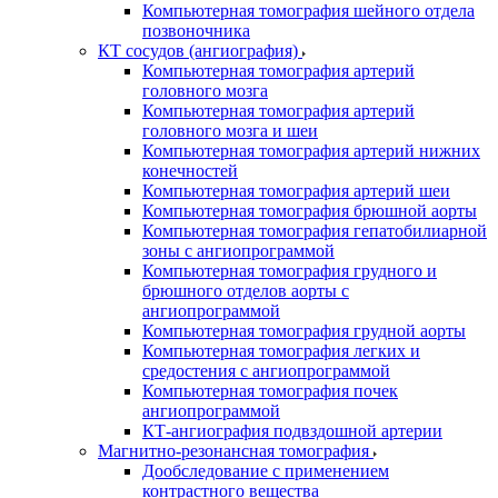
Компьютерная томография шейного отдела
позвоночника
КТ сосудов (ангиография)
Компьютерная томография артерий
головного мозга
Компьютерная томография артерий
головного мозга и шеи
Компьютерная томография артерий нижних
конечностей
Компьютерная томография артерий шеи
Компьютерная томография брюшной аорты
Компьютерная томография гепатобилиарной
зоны с ангиопрограммой
Компьютерная томография грудного и
брюшного отделов аорты с
ангиопрограммой
Компьютерная томография грудной аорты
Компьютерная томография легких и
средостения с ангиопрограммой
Компьютерная томография почек
ангиопрограммой
КТ-ангиография подвздошной артерии
Магнитно-резонансная томография
Дообследование с применением
контрастного вещества