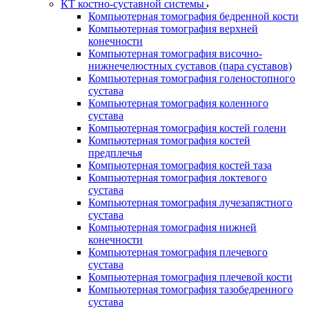
КТ костно-суставной системы
Компьютерная томография бедренной кости
Компьютерная томография верхней
конечности
Компьютерная томография височно-
нижнечелюстных суставов (пара суставов)
Компьютерная томография голеностопного
сустава
Компьютерная томография коленного
сустава
Компьютерная томография костей голени
Компьютерная томография костей
предплечья
Компьютерная томография костей таза
Компьютерная томография локтевого
сустава
Компьютерная томография лучезапястного
сустава
Компьютерная томография нижней
конечности
Компьютерная томография плечевого
сустава
Компьютерная томография плечевой кости
Компьютерная томография тазобедренного
сустава