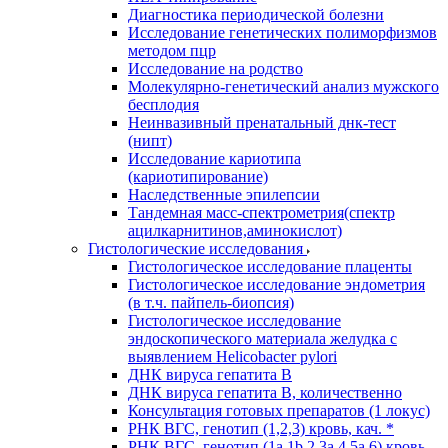
Диагностика периодической болезни
Исследование генетических полиморфизмов
методом пцр
Исследование на родство
Молекулярно-генетический анализ мужского
бесплодия
Неинвазивный пренатальный днк-тест
(нипт)
Исследование кариотипа
(кариотипирование)
Наследственные эпилепсии
Тандемная масс-спектрометрия(спектр
ацилкарнитинов,аминокислот)
Гистологические исследования
Гистологическое исследование плаценты
Гистологическое исследование эндометрия
(в т.ч. пайпель-биопсия)
Гистологическое исследование
эндоскопического материала желудка с
выявлением Helicobacter pylori
ДНК вируса гепатита B
ДНК вируса гепатита B, количественно
Консультация готовых препаратов (1 локус)
РНК ВГC, генотип (1,2,3) кровь, кач. *
РНК ВГC, генотип (1a,1b,2,3a,4,5a,6) кровь,