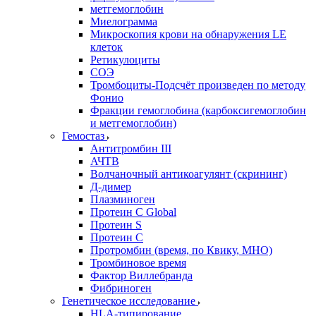
метгемоглобин
Миелограмма
Микроскопия крови на обнаружения LE
клеток
Ретикулоциты
СОЭ
Тромбоциты-Подсчёт произведен по методу
Фонио
Фракции гемоглобина (карбоксигемоглобин
и метгемоглобин)
Гемостаз
Антитромбин III
АЧТВ
Волчаночный антикоагулянт (скрининг)
Д-димер
Плазминоген
Протеин C Global
Протеин S
Протеин С
Протромбин (время, по Квику, МНО)
Тромбиновое время
Фактор Виллебранда
Фибриноген
Генетическое исследование
HLA-типирование