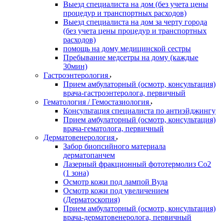
Выезд специалиста на дом (без учета цены
процедур и транспортных расходов)
Выезд специалиста на дом за черту города
(без учета цены процедур и транспортных
расходов)
помощь на дому медицинской сестры
Пребывание медсетры на дому (каждые
30мин)
Гастроэнтерология
Прием амбулаторный (осмотр, консультация)
врача-гастроэнтеролога, первичный
Гематология / Гемостазиология
Консультация специалиста по антиэйджингу
Прием амбулаторный (осмотр, консультация)
врача-гематолога, первичный
Дерматовенерология
Забор биопсийного материала
дерматопанчем
Лазерный фракционный фототермолиз Со2
(1 зона)
Осмотр кожи под лампой Вуда
Осмотр кожи под увеличением
(Дерматоскопия)
Прием амбулаторный (осмотр, консультация)
врача-дерматовенеролога, первичный