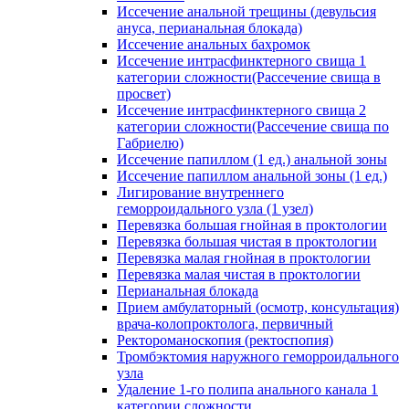
Иссечение анальной трещины (девульсия
ануса, перианальная блокада)
Иссечение анальных бахромок
Иссечение интрасфинктерного свища 1
категории сложности(Рассечение свища в
просвет)
Иссечение интрасфинктерного свища 2
категории сложности(Рассечение свища по
Габриелю)
Иссечение папиллом (1 ед.) анальной зоны
Иссечение папиллом анальной зоны (1 ед.)
Лигирование внутреннего
геморроидального узла (1 узел)
Перевязка большая гнойная в проктологии
Перевязка большая чистая в проктологии
Перевязка малая гнойная в проктологии
Перевязка малая чистая в проктологии
Перианальная блокада
Прием амбулаторный (осмотр, консультация)
врача-колопроктолога, первичный
Ректороманоскопия (ректоспопия)
Тромбэктомия наружного геморроидального
узла
Удаление 1-го полипа анального канала 1
категории сложности