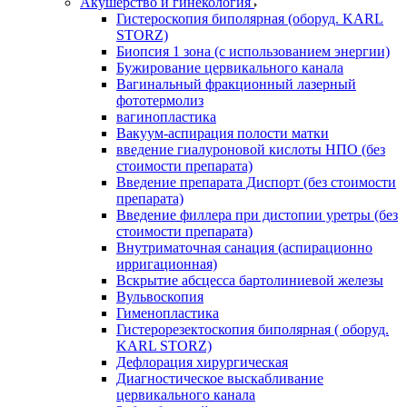
Акушерство и гинекология
Гистероскопия биполярная (оборуд. KARL
STORZ)
Биопсия 1 зона (с использованием энергии)
Бужирование цервикального канала
Вагинальный фракционный лазерный
фототермолиз
вагинопластика
Вакуум-аспирация полости матки
введение гиалуроновой кислоты НПО (без
стоимости препарата)
Введение препарата Диспорт (без стоимости
препарата)
Введение филлера при дистопии уретры (без
стоимости препарата)
Внутриматочная санация (аспирационно
ирригационная)
Вскрытие абсцесса бартолиниевой железы
Вульвоскопия
Гименопластика
Гистерорезектоскопия биполярная ( оборуд.
KARL STORZ)
Дефлорация хирургическая
Диагностическое выскабливание
цервикального канала