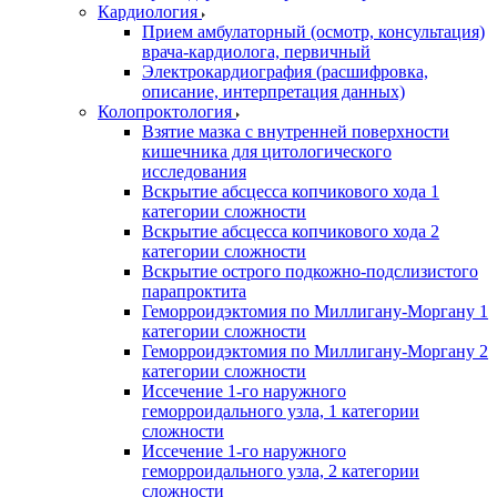
Кардиология
Прием амбулаторный (осмотр, консультация)
врача-кардиолога, первичный
Электрокардиография (расшифровка,
описание, интерпретация данных)
Колопроктология
Взятие мазка с внутренней поверхности
кишечника для цитологического
исследования
Вскрытие абсцесса копчикового хода 1
категории сложности
Вскрытие абсцесса копчикового хода 2
категории сложности
Вскрытие острого подкожно-подслизистого
парапроктита
Геморроидэктомия по Миллигану-Моргану 1
категории сложности
Геморроидэктомия по Миллигану-Моргану 2
категории сложности
Иссечение 1-го наружного
геморроидального узла, 1 категории
сложности
Иссечение 1-го наружного
геморроидального узла, 2 категории
сложности