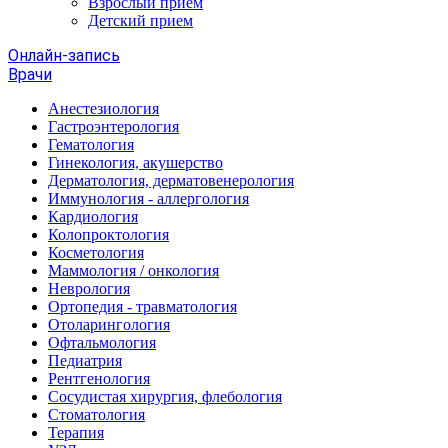
Взрослый прием
Детский прием
Онлайн-запись
Врачи
Анестезиология
Гастроэнтерология
Гематология
Гинекология, акушерство
Дерматология, дерматовенерология
Иммунология - аллергология
Кардиология
Колопроктология
Косметология
Маммология / онкология
Неврология
Ортопедия - травматология
Отоларингология
Офтальмология
Педиатрия
Рентгенология
Сосудистая хирургия, флебология
Стоматология
Терапия