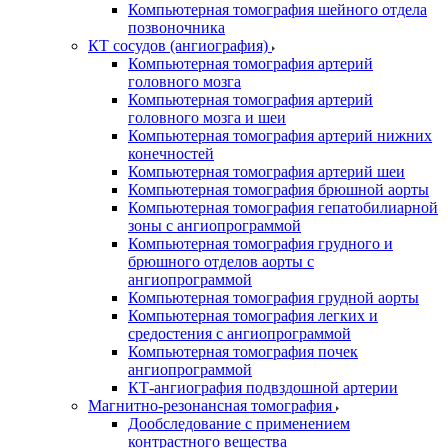
Компьютерная томография шейного отдела
позвоночника
КТ сосудов (ангиография)
Компьютерная томография артерий
головного мозга
Компьютерная томография артерий
головного мозга и шеи
Компьютерная томография артерий нижних
конечностей
Компьютерная томография артерий шеи
Компьютерная томография брюшной аорты
Компьютерная томография гепатобилиарной
зоны с ангиопрограммой
Компьютерная томография грудного и
брюшного отделов аорты с
ангиопрограммой
Компьютерная томография грудной аорты
Компьютерная томография легких и
средостения с ангиопрограммой
Компьютерная томография почек
ангиопрограммой
КТ-ангиография подвздошной артерии
Магнитно-резонансная томография
Дообследование с применением
контрастного вещества