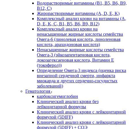
Водорастворимые витамины (B1, B5, B6, В9,
В12, С)
Жирорастворимые витамины (A, D, E, K)
Комплексный анализ крови на витамины (A,
D, E, K, C, B1, B5, B6, В9, B12)
Комплексный анализ крови на
ненасыщенные жирные кислоты семейства
Омега-6 (линолевая кислота, линоленовая
кислота, арахидоновая кислота)
Ненасыщенные жирные кислоты семейства
Омега-3 (эйкозапентаеновая кислота,
докозагексаеновая кислота, Витамин E
(токоферол))
Определение Омега-3 индекса (оценка риска
внезапной сердечной смерти, инфаркта
миокарда и других сердечно-сосудистых
заболеваний)
Гематология
карбоксигемоглобин
Клинический анализ крови без
лейкоцитарной формулы
Клинический анализ крови с лейкоцитарной
формулой (5DIFF)
Клинический анализ крови с лейкоцитарной
формулой (5DIFF) + СОЭ