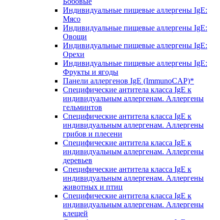
Бобовые
Индивидуальные пищевые аллергены IgE:
Мясо
Индивидуальные пищевые аллергены IgE:
Овощи
Индивидуальные пищевые аллергены IgE:
Орехи
Индивидуальные пищевые аллергены IgE:
Фрукты и ягоды
Панели аллергенов IgE (ImmunoCAP)*
Специфические антитела класса IgE к
индивидуальным аллергенам. Аллергены
гельминтов
Специфические антитела класса IgE к
индивидуальным аллергенам. Аллергены
грибов и плесени
Специфические антитела класса IgE к
индивидуальным аллергенам. Аллергены
деревьев
Специфические антитела класса IgE к
индивидуальным аллергенам. Аллергены
животных и птиц
Специфические антитела класса IgE к
индивидуальным аллергенам. Аллергены
клещей