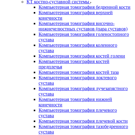
КТ костно-суставной системы
Компьютерная томография бедренной кости
Компьютерная томография верхней
конечности
Компьютерная томография височно-
нижнечелюстных суставов (пара суставов)
Компьютерная томография голеностопного
сустава
Компьютерная томография коленного
сустава
Компьютерная томография костей голени
Компьютерная томография костей
предплечья
Компьютерная томография костей таза
Компьютерная томография локтевого
сустава
Компьютерная томография лучезапястного
сустава
Компьютерная томография нижней
конечности
Компьютерная томография плечевого
сустава
Компьютерная томография плечевой кости
Компьютерная томография тазобедренного
сустава