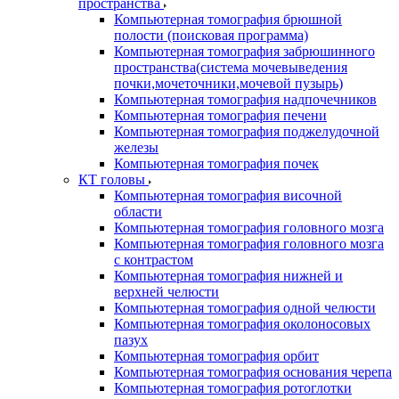
пространства
Компьютерная томография брюшной
полости (поисковая программа)
Компьютерная томография забрюшинного
пространства(система мочевыведения
почки,мочеточники,мочевой пузырь)
Компьютерная томография надпочечников
Компьютерная томография печени
Компьютерная томография поджелудочной
железы
Компьютерная томография почек
КТ головы
Компьютерная томография височной
области
Компьютерная томография головного мозга
Компьютерная томография головного мозга
с контрастом
Компьютерная томография нижней и
верхней челюсти
Компьютерная томография одной челюсти
Компьютерная томография околоносовых
пазух
Компьютерная томография орбит
Компьютерная томография основания черепа
Компьютерная томография ротоглотки