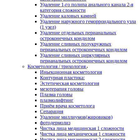
Удаление 1-го полипа анального канала 2-я
категория сложности
Удаление каловых камней
Удаление наружного геморроидального узла
(1 узел)
Удаление отдельных перианальных
остроконечных кондилом
Удаление сливных полукружных
перианальных остроконечных кондилом
Удаление сливных циркулярных
перианальных остроконечных кондилом
Косметология / трихология
Иньекционная косметология
Контурная пластика:
Эстетическая косметология
мезотерапия головы
Плазма головы
плазмолифтинг
Приём врача косметолога
Сепарация
Удаление миллиумов(жировиков)
фотодермолиз
Чистка лица медицинская 1 сложности
Чистка лица механическая 1 сложности
Чистка лица механическая 2 сложности