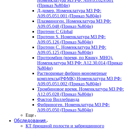
Номенклатура МЗ РФ: A09.05.029.001
(Приказ №804н)
Д-димер. Номенклатура МЗ РФ:
A09.05.051.001 (Приказ №804н)
Плазминоген. Номенклатура МЗ РФ:
A09.05.048 (Приказ №804н)
Протеин C Global
Протеин S. Номенклатура МЗ РФ:
A09.05.126 (Приказ №804н)
Протеин С. Номенклатура МЗ РФ:
A09.05.125 (Приказ №804н)
Протромбин (время, по Квику, МНО).
Номенклатура МЗ РФ: A12.30.014 (Приказ
№804н)
Растворимые фибрин-мономерные
комплексы(РФМК) Номенклатура МЗ РФ:
A09.05.051.002 (Приказ №804н)
Тромбиновое время. Номенклатура МЗ РФ:
A12.05.028 (Приказ №804н)
Фактор Виллебранда
Фибриноген. Номенклатура МЗ РФ:
A09.05.050 (Приказ №804н)
Еще
Обследования
КТ брюшной полости и забрюшинного