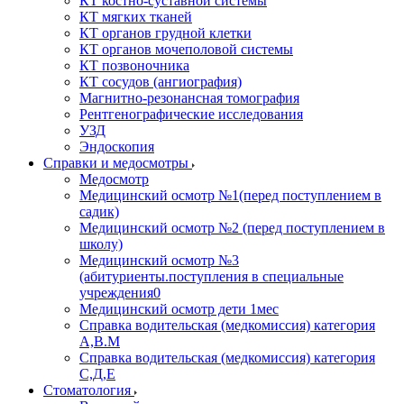
КТ костно-суставной системы
КТ мягких тканей
КТ органов грудной клетки
КТ органов мочеполовой системы
КТ позвоночника
КТ сосудов (ангиография)
Магнитно-резонансная томография
Рентгенографические исследования
УЗД
Эндоскопия
Справки и медосмотры
Медосмотр
Медицинский осмотр №1(перед поступлением в
садик)
Медицинский осмотр №2 (перед поступлением в
школу)
Медицинский осмотр №3
(абитуриенты.поступления в специальные
учреждения0
Медицинский осмотр дети 1мес
Справка водительская (медкомиссия) категория
А,В.М
Справка водительская (медкомиссия) категория
С,Д,Е
Стоматология