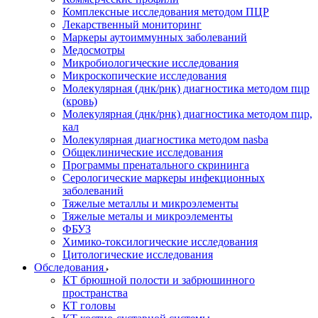
Комплексные исследования методом ПЦР
Лекарственный мониторинг
Маркеры аутоиммунных заболеваний
Медосмотры
Микробиологические исследования
Микроскопические исследования
Молекулярная (днк/рнк) диагностика методом пцр
(кровь)
Молекулярная (днк/рнк) диагностика методом пцр,
кал
Молекулярная диагностика методом nasba
Общеклинические исследования
Программы пренатального скрининга
Серологические маркеры инфекционных
заболеваний
Тяжелые металлы и микроэлементы
Тяжелые металы и микроэлементы
ФБУЗ
Химико-токсилогические исследования
Цитологические исследования
Обследования
КТ брюшной полости и забрюшинного
пространства
КТ головы