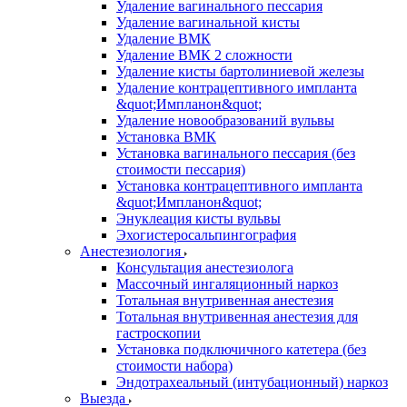
Удаление вагинального пессария
Удаление вагинальной кисты
Удаление ВМК
Удаление ВМК 2 сложности
Удаление кисты бартолиниевой железы
Удаление контрацептивного импланта
&quot;Импланон&quot;
Удаление новообразований вульвы
Установка ВМК
Установка вагинального пессария (без
стоимости пессария)
Установка контрацептивного импланта
&quot;Импланон&quot;
Энуклеация кисты вульвы
Эхогистеросальпингография
Анестезиология
Консультация анестезиолога
Массочный ингаляционный наркоз
Тотальная внутривенная анестезия
Тотальная внутривенная анестезия для
гастроскопии
Установка подключичного катетера (без
стоимости набора)
Эндотрахеальный (интубационный) наркоз
Выезда