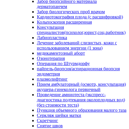
Забор биопсийного материала
дерматопанчем
Забор биологических проб врачом
Кардиотокография плода (с расшифровкой)
Кольпоскопия расширенная
Консультация
специалистов(психолог,юрист,соц.работник)
Лабиопластика
Лечение заболеваний слизистых, кожи с
использованием энергии (1 зона)
медикаментозный аборт
Озонотерапия
Операция по Штурмдорфу
пайпель-биопсия/аспирационная биопсия
эндометрия
плазмолифтинг
Прием амбулаторный (осмотр, консультация)
акушера-гинеколога первичный
Проведение амниотеста (экспресс-
диагностика подтекания околоплодных вод)
(без стоимости теста)
Пункция объемного образования малого таза
Серкляж шейки матки
Скретчинг
Снятие швов