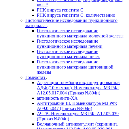
кол. *
РНК вируса гепатита C
РНК вируса гепатита C, количественно
Гистологические исследования пункционного
материала
Гистологическое исследование
пункционного материала молочной железы
Гистологическое исследование
пункционного материала печени
Гистологическое исследование
пункционного материала почек
Гистологическое исследование
пункционного материала щитовидной
железы
Гомеостаз
Агрегация тромбоцитов, индуцированная
АДФ (10 мкмоль). Номенклатура МЗ РФ:
A12.05.017.004 (Приказ №804н)
активность анти-ХА
Антитромбин III. Номенклатура МЗ РФ:
A09.05.047 (Приказ №804н)
АЧТВ. Номенклатура МЗ РФ: A12.05.039
(Приказ №804н)
Волчаночный антикоагулянт (скрининг).