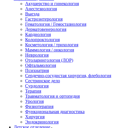
Акушерство и гинекология
Анестезиология
Выезда
Гастроэнтерология
Гематология / Гемостазиология
Дерматовенерология
Кардиология
Колопроктология
Косметология / трихология
Маммология / онкология
Неврология
Отоларингология (ЛОР)
Офтальмология
Психиатрия
Сердечно-сосудистая хирургия, флебология
Сестринское дело
Сурдология
Терапия
Травматология и ортопедия
Урология
Физиотерапия
Функциональная диагностика
Хирургия
Эндокринология
Детское отделение