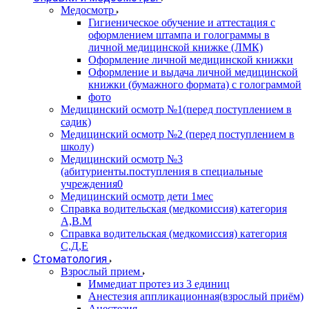
Медосмотр
Гигиеническое обучение и аттестация с
оформлением штампа и голограммы в
личной медицинской книжке (ЛМК)
Оформление личной медицинской книжки
Оформление и выдача личной медицинской
книжки (бумажного формата) с голограммой
фото
Медицинский осмотр №1(перед поступлением в
садик)
Медицинский осмотр №2 (перед поступлением в
школу)
Медицинский осмотр №3
(абитуриенты.поступления в специальные
учреждения0
Медицинский осмотр дети 1мес
Справка водительская (медкомиссия) категория
А,В.М
Справка водительская (медкомиссия) категория
С,Д,Е
Стоматология
Взрослый прием
Иммедиат протез из 3 единиц
Анестезия аппликационная(взрослый приём)
Анестезия