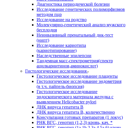
Диагностика периодической болезни
Исследование генетических полиморфизмов
методом пцр
Исследование на родство
Молекулярно-генетический анализ мужского
бесплодия
Неинвазивный пренатальный днк-тест
(нипт)
Исследование кариотипа
(кариотипирование)
Наследственные эпилепсии
Тандемная масс-спектрометрия(спектр
ацилкарнитинов,аминокислот)
Гистологические исследования
Гистологическое исследование плаценты
Гистологическое исследование эндометрия
(в т.ч. пайпель-биопсия)
Гистологическое исследование
эндоскопического материала желудка с
выявлением Helicobacter pylori
ДНК вируса гепатита B
ДНК вируса гепатита B, количественно
Консультация готовых препаратов (1 локус)
РНК ВГC, генотип (1,2,3) кровь, кач. *
РНК ВГC, генотип (1a,1b,2,3a,4,5a,6) кровь,