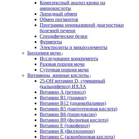
Комплексный анализ крови на
аминокислоты
Липидный обмен
Обмен пигментов
Программа неинвазивной диагностики
болезней печени
Специфические белки
Ферменты
Электролиты и микроэлементы
Биохимия мочи
Исследование конкремента
Разовая порция мочи
Суточная порция мочи
Витамины, жирные кислоты
25-OH витамин D, суммарный
(кальциферол) ИХЛА
Витамин А (ретинол)
Витамин В1 (тиамин)
Витамин В12 (цианкобаламин)
Витамин В5 (пантотеновая кислота)
Витамин В6 (пиридоксин)
Витамин В9 (фолиевая кислота)
Витамин Е (токоферол)
Витамин К (филлохинон)
Витамин С (аскорбиновая кислота)