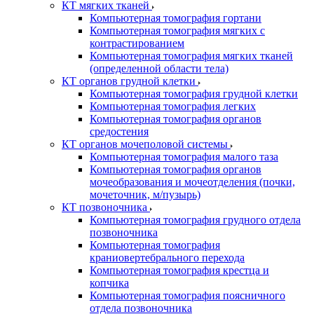
КТ мягких тканей
Компьютерная томография гортани
Компьютерная томография мягких с
контрастированием
Компьютерная томография мягких тканей
(определенной области тела)
КТ органов грудной клетки
Компьютерная томография грудной клетки
Компьютерная томография легких
Компьютерная томография органов
средостения
КТ органов мочеполовой системы
Компьютерная томография малого таза
Компьютерная томография органов
мочеобразования и мочеотделения (почки,
мочеточник, м/пузырь)
КТ позвоночника
Компьютерная томография грудного отдела
позвоночника
Компьютерная томография
краниовертебрального перехода
Компьютерная томография крестца и
копчика
Компьютерная томография поясничного
отдела позвоночника