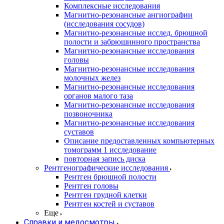
Комплексные исследования
Магнитно-резонансные ангиографии
(исследования сосудов)
Магнитно-резонансные исслед. брюшной
полости и забрюшинного пространства
Магнитно-резонансные исследования
головы
Магнитно-резонансные исследования
молочных желез
Магнитно-резонансные исследования
органов малого таза
Магнитно-резонансные исследования
позвоночника
Магнитно-резонансные исследования
суставов
Описание предоставленных компьютерных
томограмм 1 исследование
повторная запись диска
Рентгенографические исследования
Рентген брюшной полости
Рентген головы
Рентген грудной клетки
Рентген костей и суставов
Еще
Справки и медосмотры