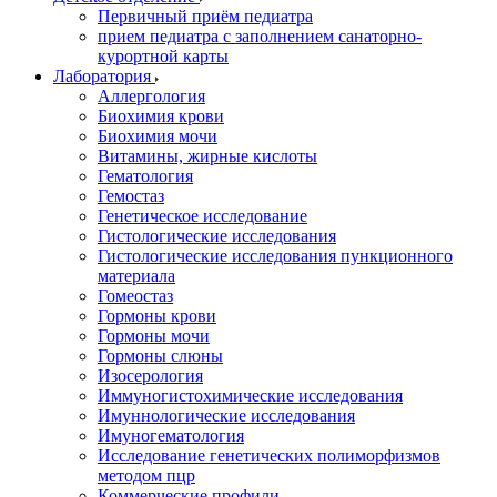
Первичный приём педиатра
прием педиатра с заполнением санаторно-
курортной карты
Лаборатория
Аллергология
Биохимия крови
Биохимия мочи
Витамины, жирные кислоты
Гематология
Гемостаз
Генетическое исследование
Гистологические исследования
Гистологические исследования пункционного
материала
Гомеостаз
Гормоны крови
Гормоны мочи
Гормоны слюны
Изосерология
Иммуногистохимические исследования
Имуннологические исследования
Имуногематология
Исследование генетических полиморфизмов
методом пцр
Коммерческие профили