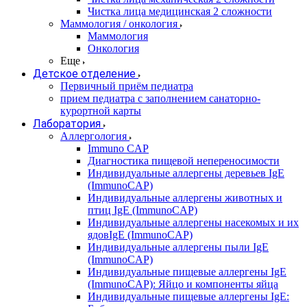
Чистка лица медицинская 2 сложности
Маммология / онкология
Маммология
Онкология
Еще
Детское отделение
Первичный приём педиатра
прием педиатра с заполнением санаторно-
курортной карты
Лаборатория
Аллергология
Immuno CAP
Диагностика пищевой непереносимости
Индивидуальные аллергены деревьев IgE
(ImmunoCAP)
Индивидуальные аллергены животных и
птиц IgE (ImmunoCAP)
Индивидуальные аллергены насекомых и их
ядовIgE (ImmunoCAP)
Индивидуальные аллергены пыли IgE
(ImmunoCAP)
Индивидуальные пищевые аллергены IgE
(ImmunoCAP): Яйцо и компоненты яйца
Индивидуальные пищевые аллергены IgE: