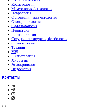
Колопроктология
Косметология
Маммология / онкология
Неврология
Ортопедия - травматология
Отоларингология
Офтальмология
Педиатрия
Рентгенология
Сосудистая хирургия, флебология
Стоматология
Терапия
УЗД
Физиотерапия
Хирургия
Эндокринология
Эндоскопия
Контакты