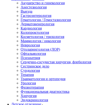
Акушерство и гинекология
Анестезиология
Выезда
Гастроэнтерология
Гематология / Гемостазиология
Дерматовенерология
Кардиология
Колопроктология
Косметология / трихология
Маммология / онкология
Неврология
Отоларингология (ЛОР)
Офтальмология
Психиатрия
Сердечно-сосудистая хирургия, флебология
Сестринское дело
Сурдология
Терапия
Травматология и ортопедия
Урология
Физиотерапия
Функциональная диагностика
Хирургия
Эндокринология
Детское отделение