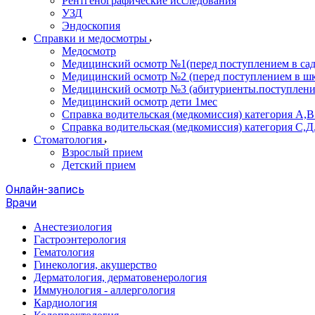
Рентгенографические исследования
УЗД
Эндоскопия
Справки и медосмотры
Медосмотр
Медицинский осмотр №1(перед поступлением в сад
Медицинский осмотр №2 (перед поступлением в шк
Медицинский осмотр №3 (абитуриенты.поступлени
Медицинский осмотр дети 1мес
Справка водительская (медкомиссия) категория А,
Справка водительская (медкомиссия) категория С,Д
Стоматология
Взрослый прием
Детский прием
Онлайн-запись
Врачи
Анестезиология
Гастроэнтерология
Гематология
Гинекология, акушерство
Дерматология, дерматовенерология
Иммунология - аллергология
Кардиология