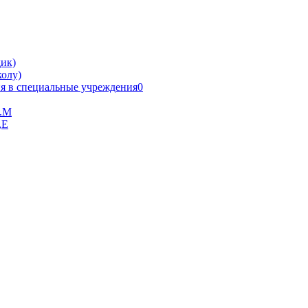
ик)
олу)
я в специальные учреждения0
В.М
,Е