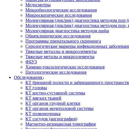
Медосмотры
Микробиологические исследования
Микроскопические исследования
Молекулярная (днк/рнк) диагностика методом пцр (
Молекулярная (днк/рнк) диагностика методом пцр, 
Молекулярная диагностика методом nasba
Общеклинические исследования
Программы пренатального скрининга
Серологические маркеры инфекционных заболеван
Тяжелые металлы и микроэлементы
Тяжелые металы и микроэлементы
ФБУЗ
Химико-токсилогические исследования
Цитологические исследования
Обследования
КТ брюшной полости и забрюшинного пространств
КТ головы
КТ костно-суставной системы
КТ мягких тканей
КТ органов грудной клетки
КТ органов мочеполовой системы
КТ позвоночника
КТ сосудов (ангиография)
Магнитно-резонансная томография