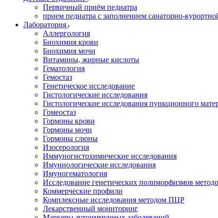
Первичный приём педиатра
прием педиатра с заполнением санаторно-курортно
Лаборатория
Аллергология
Биохимия крови
Биохимия мочи
Витамины, жирные кислоты
Гематология
Гемостаз
Генетическое исследование
Гистологические исследования
Гистологические исследования пункционного мате
Гомеостаз
Гормоны крови
Гормоны мочи
Гормоны слюны
Изосерология
Иммуногистохимические исследования
Имуннологические исследования
Имуногематология
Исследование генетических полиморфизмов метод
Коммерческие профили
Комплексные исследования методом ПЦР
Лекарственный мониторинг
Маркеры аутоиммунных заболеваний