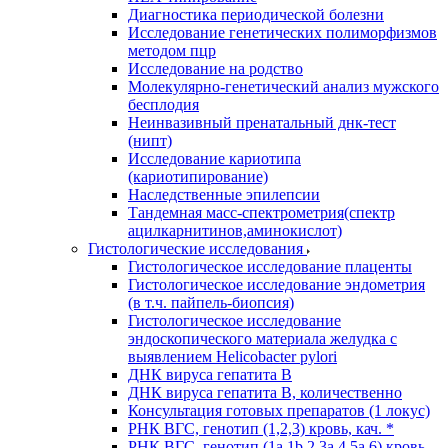
Диагностика периодической болезни
Исследование генетических полиморфизмов
методом пцр
Исследование на родство
Молекулярно-генетический анализ мужского
бесплодия
Неинвазивный пренатальный днк-тест
(нипт)
Исследование кариотипа
(кариотипирование)
Наследственные эпилепсии
Тандемная масс-спектрометрия(спектр
ацилкарнитинов,аминокислот)
Гистологические исследования
Гистологическое исследование плаценты
Гистологическое исследование эндометрия
(в т.ч. пайпель-биопсия)
Гистологическое исследование
эндоскопического материала желудка с
выявлением Helicobacter pylori
ДНК вируса гепатита B
ДНК вируса гепатита B, количественно
Консультация готовых препаратов (1 локус)
РНК ВГC, генотип (1,2,3) кровь, кач. *
РНК ВГC, генотип (1a,1b,2,3a,4,5a,6) кровь,