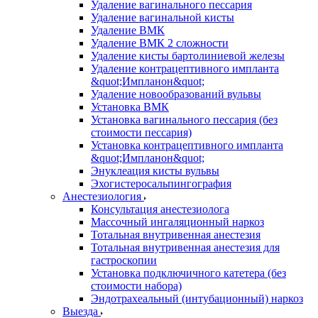
Удаление вагинального пессария
Удаление вагинальной кисты
Удаление ВМК
Удаление ВМК 2 сложности
Удаление кисты бартолиниевой железы
Удаление контрацептивного импланта
&quot;Импланон&quot;
Удаление новообразований вульвы
Установка ВМК
Установка вагинального пессария (без
стоимости пессария)
Установка контрацептивного импланта
&quot;Импланон&quot;
Энуклеация кисты вульвы
Эхогистеросальпингография
Анестезиология
Консультация анестезиолога
Массочный ингаляционный наркоз
Тотальная внутривенная анестезия
Тотальная внутривенная анестезия для
гастроскопии
Установка подключичного катетера (без
стоимости набора)
Эндотрахеальный (интубационный) наркоз
Выезда