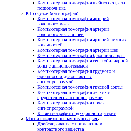
Компьютерная томография шейного отдела
позвоночника
КТ сосудов (ангиография)
Компьютерная томография артерий
головного мозга
Компьютерная томография артерий
головного мозга и шеи
Компьютерная томография артерий нижних
конечностей
Компьютерная томография артерий шеи
Компьютерная томография брюшной аорты
Компьютерная томография гепатобилиарной
зоны с ангиопрограммой
Компьютерная томография грудного и
брюшного отделов аорты с
ангиопрограммой
Компьютерная томография грудной аорты
Компьютерная томография легких и
средостения с ангиопрограммой
Компьютерная томография почек
ангиопрограммой
КТ-ангиография подвздошной артерии
Магнитно-резонансная томография
Дообследование с применением
контрастного вещества