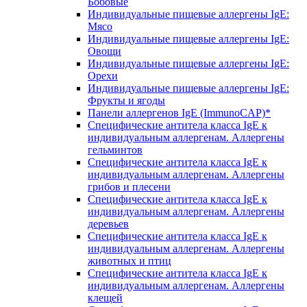
Бобовые
Индивидуальные пищевые аллергены IgE:
Мясо
Индивидуальные пищевые аллергены IgE:
Овощи
Индивидуальные пищевые аллергены IgE:
Орехи
Индивидуальные пищевые аллергены IgE:
Фрукты и ягоды
Панели аллергенов IgE (ImmunoCAP)*
Специфические антитела класса IgE к
индивидуальным аллергенам. Аллергены
гельминтов
Специфические антитела класса IgE к
индивидуальным аллергенам. Аллергены
грибов и плесени
Специфические антитела класса IgE к
индивидуальным аллергенам. Аллергены
деревьев
Специфические антитела класса IgE к
индивидуальным аллергенам. Аллергены
животных и птиц
Специфические антитела класса IgE к
индивидуальным аллергенам. Аллергены
клещей