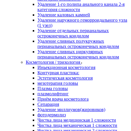
Удаление 1-го полипа анального канала 2-я
категория сложности
Удаление каловых камней
Удаление наружного геморроидального узла
(1 узел)
Удаление отдельных перианальных
остроконечных кондилом
Удаление сливных полукружных
перианальных остроконечных кондилом
Удаление сливных циркулярных
перианальных остроконечных кондилом
Косметология / трихология
Иньекционная косметология
Контурная пластика:
Эстетическая косметология
мезотерапия головы
Плазма головы
плазмолифтинг
Приём врача косметолога
Сепарация
Удаление миллиумов(жировиков)
фотодермолиз
Чистка лица медицинская 1 сложности
Чистка лица механическая 1 сложности
Чистка лица механическая 2 сложности