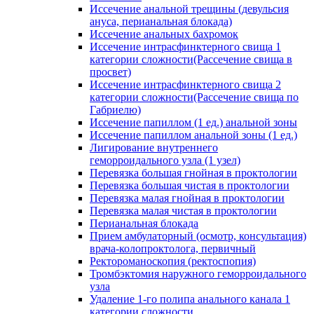
Иссечение анальной трещины (девульсия
ануса, перианальная блокада)
Иссечение анальных бахромок
Иссечение интрасфинктерного свища 1
категории сложности(Рассечение свища в
просвет)
Иссечение интрасфинктерного свища 2
категории сложности(Рассечение свища по
Габриелю)
Иссечение папиллом (1 ед.) анальной зоны
Иссечение папиллом анальной зоны (1 ед.)
Лигирование внутреннего
геморроидального узла (1 узел)
Перевязка большая гнойная в проктологии
Перевязка большая чистая в проктологии
Перевязка малая гнойная в проктологии
Перевязка малая чистая в проктологии
Перианальная блокада
Прием амбулаторный (осмотр, консультация)
врача-колопроктолога, первичный
Ректороманоскопия (ректоспопия)
Тромбэктомия наружного геморроидального
узла
Удаление 1-го полипа анального канала 1
категории сложности