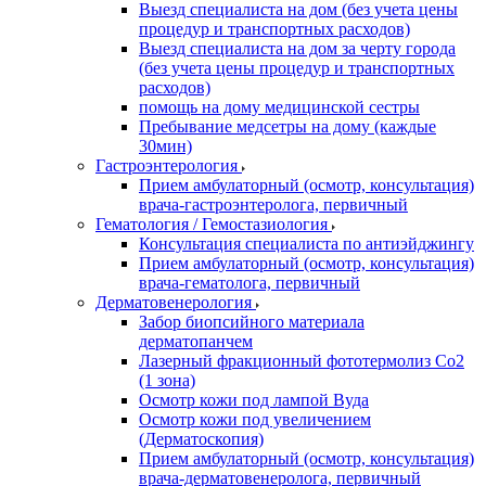
Выезд специалиста на дом (без учета цены
процедур и транспортных расходов)
Выезд специалиста на дом за черту города
(без учета цены процедур и транспортных
расходов)
помощь на дому медицинской сестры
Пребывание медсетры на дому (каждые
30мин)
Гастроэнтерология
Прием амбулаторный (осмотр, консультация)
врача-гастроэнтеролога, первичный
Гематология / Гемостазиология
Консультация специалиста по антиэйджингу
Прием амбулаторный (осмотр, консультация)
врача-гематолога, первичный
Дерматовенерология
Забор биопсийного материала
дерматопанчем
Лазерный фракционный фототермолиз Со2
(1 зона)
Осмотр кожи под лампой Вуда
Осмотр кожи под увеличением
(Дерматоскопия)
Прием амбулаторный (осмотр, консультация)
врача-дерматовенеролога, первичный