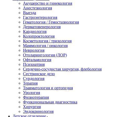
Акушерство и гинекология
Анестезиология
Выезда
Гастроэнтерология
Гематология / Гемостазиология
Дерматовенерология
Кардиология
Колопроктология
Косметология / трихология
Маммология / онкология
Неврология
Отоларингология (ЛОР)
Офтальмология
Психиатрия
Сердечно-сосудистая хирургия, флебология
Сестринское дело
Сурдология
Терапия
Травматология и ортопедия
Урология
Физиотерапия
Функциональная диагностика
Хирургия
Эндокринология
Детское отделение