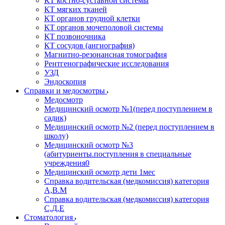
КТ костно-суставной системы
КТ мягких тканей
КТ органов грудной клетки
КТ органов мочеполовой системы
КТ позвоночника
КТ сосудов (ангиография)
Магнитно-резонансная томография
Рентгенографические исследования
УЗД
Эндоскопия
Справки и медосмотры
Медосмотр
Медицинский осмотр №1(перед поступлением в
садик)
Медицинский осмотр №2 (перед поступлением в
школу)
Медицинский осмотр №3
(абитуриенты.поступления в специальные
учреждения0
Медицинский осмотр дети 1мес
Справка водительская (медкомиссия) категория
А,В.М
Справка водительская (медкомиссия) категория
С,Д,Е
Стоматология