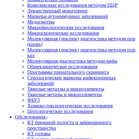
Комплексные исследования методом ПЦР
Лекарственный мониторинг
Маркеры аутоиммунных заболеваний
Медосмотры
Микробиологические исследования
Микроскопические исследования
Молекулярная (днк/рнк) диагностика методом пцр
(кровь)
Молекулярная (днк/рнк) диагностика методом пцр,
кал
Молекулярная диагностика методом nasba
Общеклинические исследования
Программы пренатального скрининга
Серологические маркеры инфекционных
заболеваний
Тяжелые металлы и микроэлементы
Тяжелые металы и микроэлементы
ФБУЗ
Химико-токсилогические исследования
Цитологические исследования
Обследования
КТ брюшной полости и забрюшинного
пространства
КТ головы