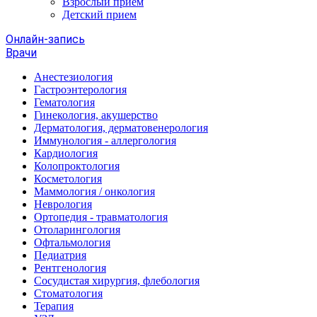
Взрослый прием
Детский прием
Онлайн-запись
Врачи
Анестезиология
Гастроэнтерология
Гематология
Гинекология, акушерство
Дерматология, дерматовенерология
Иммунология - аллергология
Кардиология
Колопроктология
Косметология
Маммология / онкология
Неврология
Ортопедия - травматология
Отоларингология
Офтальмология
Педиатрия
Рентгенология
Сосудистая хирургия, флебология
Стоматология
Терапия