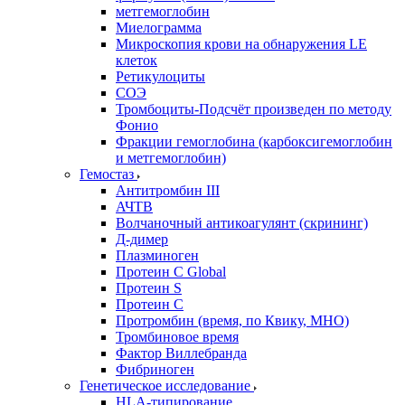
метгемоглобин
Миелограмма
Микроскопия крови на обнаружения LE
клеток
Ретикулоциты
СОЭ
Тромбоциты-Подсчёт произведен по методу
Фонио
Фракции гемоглобина (карбоксигемоглобин
и метгемоглобин)
Гемостаз
Антитромбин III
АЧТВ
Волчаночный антикоагулянт (скрининг)
Д-димер
Плазминоген
Протеин C Global
Протеин S
Протеин С
Протромбин (время, по Квику, МНО)
Тромбиновое время
Фактор Виллебранда
Фибриноген
Генетическое исследование
HLA-типирование