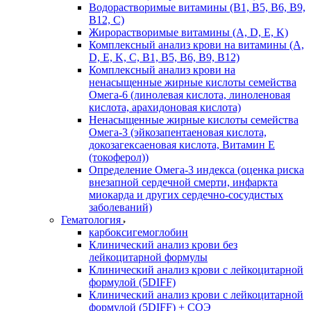
Водорастворимые витамины (B1, B5, B6, В9,
В12, С)
Жирорастворимые витамины (A, D, E, K)
Комплексный анализ крови на витамины (A,
D, E, K, C, B1, B5, B6, В9, B12)
Комплексный анализ крови на
ненасыщенные жирные кислоты семейства
Омега-6 (линолевая кислота, линоленовая
кислота, арахидоновая кислота)
Ненасыщенные жирные кислоты семейства
Омега-3 (эйкозапентаеновая кислота,
докозагексаеновая кислота, Витамин E
(токоферол))
Определение Омега-3 индекса (оценка риска
внезапной сердечной смерти, инфаркта
миокарда и других сердечно-сосудистых
заболеваний)
Гематология
карбоксигемоглобин
Клинический анализ крови без
лейкоцитарной формулы
Клинический анализ крови с лейкоцитарной
формулой (5DIFF)
Клинический анализ крови с лейкоцитарной
формулой (5DIFF) + СОЭ