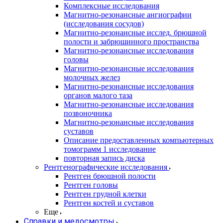
Комплексные исследования
Магнитно-резонансные ангиографии
(исследования сосудов)
Магнитно-резонансные исслед. брюшной
полости и забрюшинного пространства
Магнитно-резонансные исследования
головы
Магнитно-резонансные исследования
молочных желез
Магнитно-резонансные исследования
органов малого таза
Магнитно-резонансные исследования
позвоночника
Магнитно-резонансные исследования
суставов
Описание предоставленных компьютерных
томограмм 1 исследование
повторная запись диска
Рентгенографические исследования
Рентген брюшной полости
Рентген головы
Рентген грудной клетки
Рентген костей и суставов
Еще
Справки и медосмотры