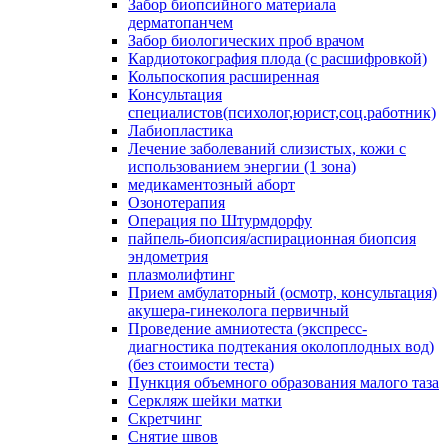
Забор биопсийного материала
дерматопанчем
Забор биологических проб врачом
Кардиотокография плода (с расшифровкой)
Кольпоскопия расширенная
Консультация
специалистов(психолог,юрист,соц.работник)
Лабиопластика
Лечение заболеваний слизистых, кожи с
использованием энергии (1 зона)
медикаментозный аборт
Озонотерапия
Операция по Штурмдорфу
пайпель-биопсия/аспирационная биопсия
эндометрия
плазмолифтинг
Прием амбулаторный (осмотр, консультация)
акушера-гинеколога первичный
Проведение амниотеста (экспресс-
диагностика подтекания околоплодных вод)
(без стоимости теста)
Пункция объемного образования малого таза
Серкляж шейки матки
Скретчинг
Снятие швов