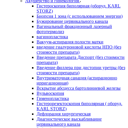
Акушерство и гинекология
Гистероскопия биполярная (оборуд. KARL
STORZ)
Биопсия 1 зона (с использованием энергии)
Бужирование цервикального канала
Вагинальный фракционный лазерный
фототермолиз
вагинопластика
Вакуум-аспирация полости матки
введение гиалуроновой кислоты НПО (без
стоимости препарата)
Введение препарата Диспорт (без стоимости
препарата)
Введение филлера при дистопии уретры (без
стоимости препарата)
Внутриматочная санация (аспирационно
ирригационная)
Вскрытие абсцесса бартолиниевой железы
Вульвоскопия
Гименопластика
Гистерорезектоскопия биполярная ( оборуд.
KARL STORZ)
Дефлорация хирургическая
Диагностическое выскабливание
цервикального канала