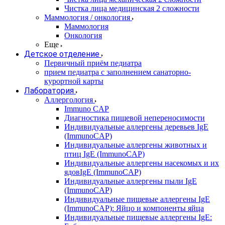
Чистка лица медицинская 2 сложности
Маммология / онкология
Маммология
Онкология
Еще
Детское отделение
Первичный приём педиатра
прием педиатра с заполнением санаторно-
курортной карты
Лаборатория
Аллергология
Immuno CAP
Диагностика пищевой непереносимости
Индивидуальные аллергены деревьев IgE
(ImmunoCAP)
Индивидуальные аллергены животных и
птиц IgE (ImmunoCAP)
Индивидуальные аллергены насекомых и их
ядовIgE (ImmunoCAP)
Индивидуальные аллергены пыли IgE
(ImmunoCAP)
Индивидуальные пищевые аллергены IgE
(ImmunoCAP): Яйцо и компоненты яйца
Индивидуальные пищевые аллергены IgE: