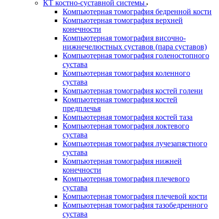
КТ костно-суставной системы
Компьютерная томография бедренной кости
Компьютерная томография верхней
конечности
Компьютерная томография височно-
нижнечелюстных суставов (пара суставов)
Компьютерная томография голеностопного
сустава
Компьютерная томография коленного
сустава
Компьютерная томография костей голени
Компьютерная томография костей
предплечья
Компьютерная томография костей таза
Компьютерная томография локтевого
сустава
Компьютерная томография лучезапястного
сустава
Компьютерная томография нижней
конечности
Компьютерная томография плечевого
сустава
Компьютерная томография плечевой кости
Компьютерная томография тазобедренного
сустава