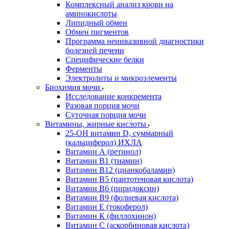
Комплексный анализ крови на
аминокислоты
Липидный обмен
Обмен пигментов
Программа неинвазивной диагностики
болезней печени
Специфические белки
Ферменты
Электролиты и микроэлементы
Биохимия мочи
Исследование конкремента
Разовая порция мочи
Суточная порция мочи
Витамины, жирные кислоты
25-OH витамин D, суммарный
(кальциферол) ИХЛА
Витамин А (ретинол)
Витамин В1 (тиамин)
Витамин В12 (цианкобаламин)
Витамин В5 (пантотеновая кислота)
Витамин В6 (пиридоксин)
Витамин В9 (фолиевая кислота)
Витамин Е (токоферол)
Витамин К (филлохинон)
Витамин С (аскорбиновая кислота)