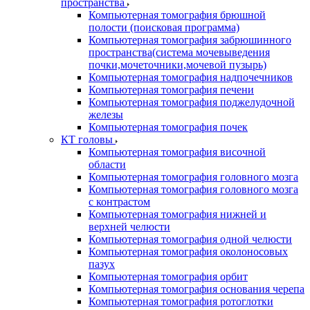
пространства
Компьютерная томография брюшной
полости (поисковая программа)
Компьютерная томография забрюшинного
пространства(система мочевыведения
почки,мочеточники,мочевой пузырь)
Компьютерная томография надпочечников
Компьютерная томография печени
Компьютерная томография поджелудочной
железы
Компьютерная томография почек
КТ головы
Компьютерная томография височной
области
Компьютерная томография головного мозга
Компьютерная томография головного мозга
с контрастом
Компьютерная томография нижней и
верхней челюсти
Компьютерная томография одной челюсти
Компьютерная томография околоносовых
пазух
Компьютерная томография орбит
Компьютерная томография основания черепа
Компьютерная томография ротоглотки