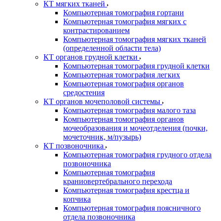
КТ мягких тканей
Компьютерная томография гортани
Компьютерная томография мягких с
контрастированием
Компьютерная томография мягких тканей
(определенной области тела)
КТ органов грудной клетки
Компьютерная томография грудной клетки
Компьютерная томография легких
Компьютерная томография органов
средостения
КТ органов мочеполовой системы
Компьютерная томография малого таза
Компьютерная томография органов
мочеобразования и мочеотделения (почки,
мочеточник, м/пузырь)
КТ позвоночника
Компьютерная томография грудного отдела
позвоночника
Компьютерная томография
краниовертебрального перехода
Компьютерная томография крестца и
копчика
Компьютерная томография поясничного
отдела позвоночника