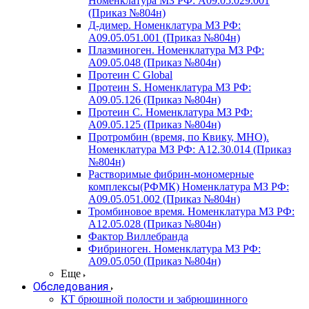
Номенклатура МЗ РФ: A09.05.029.001
(Приказ №804н)
Д-димер. Номенклатура МЗ РФ:
A09.05.051.001 (Приказ №804н)
Плазминоген. Номенклатура МЗ РФ:
A09.05.048 (Приказ №804н)
Протеин C Global
Протеин S. Номенклатура МЗ РФ:
A09.05.126 (Приказ №804н)
Протеин С. Номенклатура МЗ РФ:
A09.05.125 (Приказ №804н)
Протромбин (время, по Квику, МНО).
Номенклатура МЗ РФ: A12.30.014 (Приказ
№804н)
Растворимые фибрин-мономерные
комплексы(РФМК) Номенклатура МЗ РФ:
A09.05.051.002 (Приказ №804н)
Тромбиновое время. Номенклатура МЗ РФ:
A12.05.028 (Приказ №804н)
Фактор Виллебранда
Фибриноген. Номенклатура МЗ РФ:
A09.05.050 (Приказ №804н)
Еще
Обследования
КТ брюшной полости и забрюшинного