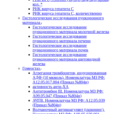
кол. *
РНК вируса гепатита C
РНК вируса гепатита C, количественно
Гистологические исследования пункционного
материала
Гистологическое исследование
пункционного материала молочной железы
Гистологическое исследование
пункционного материала печени
Гистологическое исследование
пункционного материала почек
Гистологическое исследование
пункционного материала щитовидной
железы
Гомеостаз
Агрегация тромбоцитов, индуцированная
АДФ (10 мкмоль). Номенклатура МЗ РФ:
A12.05.017.004 (Приказ №804н)
активность анти-ХА
Антитромбин III. Номенклатура МЗ РФ:
A09.05.047 (Приказ №804н)
АЧТВ. Номенклатура МЗ РФ: A12.05.039
(Приказ №804н)
Волчаночный антикоагулянт (скрининг).