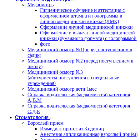
Медосмотр
Гигиеническое обучение и аттестация с
оформлением штампа и голограммы в
личной медицинской книжке (ЛМК)
Оформление личной медицинской книжки
Оформление и выдача личной медицинской
книжки (бумажного формата) с голограммой
фото
Медицинский осмотр №1(перед поступлением в
садик)
Медицинский осмотр №2 (перед поступлением в
школу)
Медицинский осмотр №3
(абитуриенты.поступления в специальные
учреждения0
Медицинский осмотр дети 1мес
Справка водительская (медкомиссия) категория
А,В.М
Справка водительская (медкомиссия) категория
С,Д,Е
Стоматология
Взрослый прием
Иммедиат протез из 3 единиц
Анестезия аппликационная(взрослый приём)
Анестезия