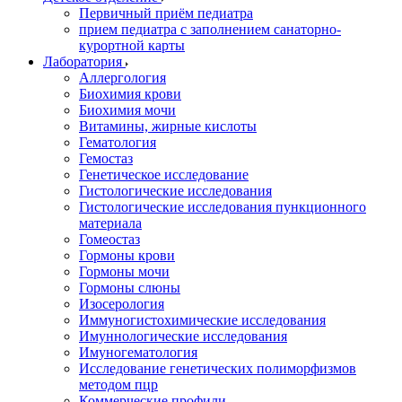
Первичный приём педиатра
прием педиатра с заполнением санаторно-
курортной карты
Лаборатория
Аллергология
Биохимия крови
Биохимия мочи
Витамины, жирные кислоты
Гематология
Гемостаз
Генетическое исследование
Гистологические исследования
Гистологические исследования пункционного
материала
Гомеостаз
Гормоны крови
Гормоны мочи
Гормоны слюны
Изосерология
Иммуногистохимические исследования
Имуннологические исследования
Имуногематология
Исследование генетических полиморфизмов
методом пцр
Коммерческие профили