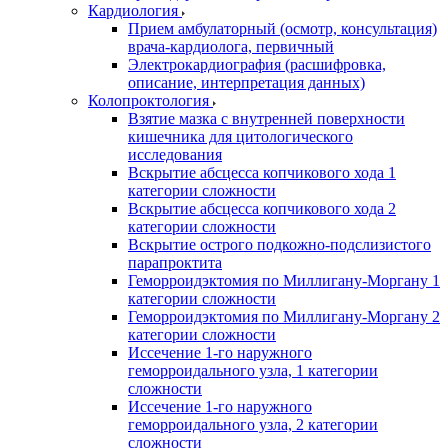
Кардиология
Прием амбулаторный (осмотр, консультация)
врача-кардиолога, первичный
Электрокардиография (расшифровка,
описание, интерпретация данных)
Колопроктология
Взятие мазка с внутренней поверхности
кишечника для цитологического
исследования
Вскрытие абсцесса копчикового хода 1
категории сложности
Вскрытие абсцесса копчикового хода 2
категории сложности
Вскрытие острого подкожно-подслизистого
парапроктита
Геморроидэктомия по Миллигану-Моргану 1
категории сложности
Геморроидэктомия по Миллигану-Моргану 2
категории сложности
Иссечение 1-го наружного
геморроидального узла, 1 категории
сложности
Иссечение 1-го наружного
геморроидального узла, 2 категории
сложности