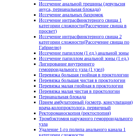
Иссечение анальной трещины (девульсия
ануса, перианальная блокада)
Иссечение анальных бахромок
Иссечение интрасфинктерного свища 1
категории сложности(Рассечение свища в
просвет)
Иссечение интрасфинктерного свища 2
категории сложности(Рассечение свища по
Габриелю)
Иссечение папиллом (1 ед.) анальной зоны
Иссечение папиллом анальной зоны (1 ед.)
Лигирование внутреннего
геморроидального узла (1 узел)
Перевязка большая гнойная в проктологии
Перевязка большая чистая в проктологии
Перевязка малая гнойная в проктологии
Перевязка малая чистая в проктологии
Перианальная блокада
Прием амбулаторный (осмотр, консультация)
врача-колопроктолога, первичный
Ректороманоскопия (ректоспопия)
Тромбэктомия наружного геморроидального
узла
Удаление 1-го полипа анального канала 1
категории сложности