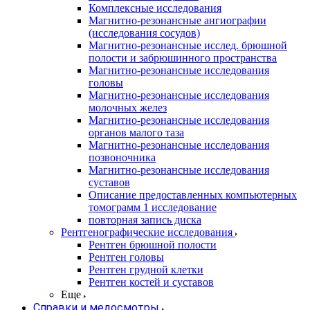
Комплексные исследования
Магнитно-резонансные ангиографии
(исследования сосудов)
Магнитно-резонансные исслед. брюшной
полости и забрюшинного пространства
Магнитно-резонансные исследования
головы
Магнитно-резонансные исследования
молочных желез
Магнитно-резонансные исследования
органов малого таза
Магнитно-резонансные исследования
позвоночника
Магнитно-резонансные исследования
суставов
Описание предоставленных компьютерных
томограмм 1 исследование
повторная запись диска
Рентгенографические исследования
Рентген брюшной полости
Рентген головы
Рентген грудной клетки
Рентген костей и суставов
Еще
Справки и медосмотры