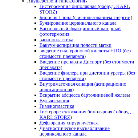
Акушерство и гинекология
Гистероскопия биполярная (оборуд. KARL
STORZ)
Биопсия 1 зона (с использованием энергии)
Бужирование цервикального канала
Вагинальный фракционный лазерный
фототермолиз
вагинопластика
Вакуум-аспирация полости матки
введение гиалуроновой кислоты НПО (без
стоимости препарата)
Введение препарата Диспорт (без стоимости
препарата)
Введение филлера при дистопии уретры (без
стоимости препарата)
Внутриматочная санация (аспирационно
ирригационная)
Вскрытие абсцесса бартолиниевой железы
Вульвоскопия
Гименопластика
Гистерорезектоскопия биполярная ( оборуд.
KARL STORZ)
Дефлорация хирургическая
Диагностическое выскабливание
цервикального канала