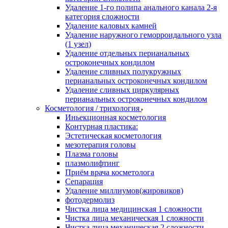
Удаление 1-го полипа анального канала 2-я
категория сложности
Удаление каловых камней
Удаление наружного геморроидального узла
(1 узел)
Удаление отдельных перианальных
остроконечных кондилом
Удаление сливных полукружных
перианальных остроконечных кондилом
Удаление сливных циркулярных
перианальных остроконечных кондилом
Косметология / трихология
Иньекционная косметология
Контурная пластика:
Эстетическая косметология
мезотерапия головы
Плазма головы
плазмолифтинг
Приём врача косметолога
Сепарация
Удаление миллиумов(жировиков)
фотодермолиз
Чистка лица медицинская 1 сложности
Чистка лица механическая 1 сложности
Чистка лица механическая 2 сложности