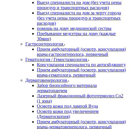
Выезд специалиста на дом (без учета цены
процедур и транспортных расходов)
Выезд специалиста на дом за черту города
(без учета цены процедур и транспортных
расходов)
помощь на дому медицинской сестры
Пребывание медсетры на дому (каждые
30мин)
Гастроэнтерология
Прием амбулаторный (осмотр, консультация)
врача-гастроэнтеролога, первичный
Гематология / Гемостазиология
Консультация специалиста по антиэйджингу
Прием амбулаторный (осмотр, консультация)
врача-гематолога, первичный
Дерматовенерология
Забор биопсийного материала
дерматопанчем
Лазерный фракционный фототермолиз Со2
(1 зона)
Осмотр кожи под лампой Вуда
Осмотр кожи под увеличением
(Дерматоскопия)
Прием амбулаторный (осмотр, консультация)
врача-дерматовенеролога, первичный