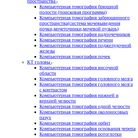
пространства
Компьютерная томография брюшной
полости (поисковая программа)
Компьютерная томография забрюшинного
пространства(система мочевыведения
почки,мочеточники,мочевой пузырь)
Компьютерная томография надпочечников
Компьютерная томография печени
Компьютерная томография поджелудочной
железы
Компьютерная томография почек
КТ головы
Компьютерная томография височной
области
Компьютерная томография головного мозга
Компьютерная томография головного мозга
с контрастом
Компьютерная томография нижней и
верхней челюсти
Компьютерная томография одной челюсти
Компьютерная томография околоносовых
пазух
Компьютерная томография орбит
Компьютерная томография основания черепа
Компьютерная томография ротоглотки