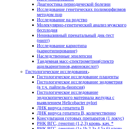
Диагностика периодической болезни
Исследование генетических полиморфизмов
методом пцр
Исследование на родство
Молекулярно-генетический анализ мужского
бесплодия
Неинвазивный пренатальный днк-тест
(нипт)
Исследование кариотипа
(кариотипирование)
Наследственные эпилепсии
Тандемная масс-спектрометрия(спектр
ацилкарнитинов,аминокислот)
Гистологические исследования
Гистологическое исследование плаценты
Гистологическое исследование эндометрия
(в т.ч. пайпель-биопсия)
Гистологическое исследование
эндоскопического материала желудка с
выявлением Helicobacter pylori
ДНК вируса гепатита B
ДНК вируса гепатита B, количественно
Консультация готовых препаратов (1 локус)
РНК ВГC, генотип (1,2,3) кровь, кач. *
РНК ВГC, генотип (1a,1b,2,3a,4,5a,6) кровь,