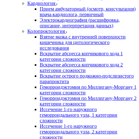
Кардиология
Прием амбулаторный (осмотр, консультация)
врача-кардиолога, первичный
Электрокардиография (расшифровка,
описание, интерпретация данных)
Колопроктология
Взятие мазка с внутренней поверхности
кишечника для цитологического
исследования
Вскрытие абсцесса копчикового хода 1
категории сложности
Вскрытие абсцесса копчикового хода 2
категории сложности
Вскрытие острого подкожно-подслизистого
парапроктита
Геморроидэктомия по Миллигану-Моргану 1
категории сложности
Геморроидэктомия по Миллигану-Моргану 2
категории сложности
Иссечение 1-го наружного
геморроидального узла, 1 категории
сложности
Иссечение 1-го наружного
геморроидального узла, 2 категории
сложности