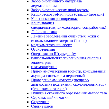
Забор биопсийного материала
дерматопанчем
Забор биологических проб врачом
Кардиотокография плода (с расшифровкой)
Кольпоскопия расширенная
Консультация
специалистов(психолог,юрист,соц.работник)
Лабиопластика
Лечение заболеваний слизистых, кожи с
использованием энергии (1 зона)
медикаментозный аборт
Озонотерапия
Операция по Штурмдорфу
пайпель-биопсия/аспирационная биопсия
эндометрия
плазмолифтинг
Прием амбулаторный (осмотр, консультация)
акушера-гинеколога первичный
Проведение амниотеста (экспресс-
диагностика подтекания околоплодных вод)
(без стоимости теста)
Пункция объемного образования малого таза
Серкляж шейки матки
Скретчинг
Снятие швов