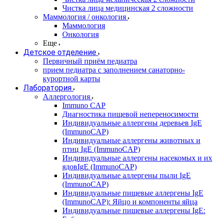
Чистка лица медицинская 2 сложности
Маммология / онкология
Маммология
Онкология
Еще
Детское отделение
Первичный приём педиатра
прием педиатра с заполнением санаторно-
курортной карты
Лаборатория
Аллергология
Immuno CAP
Диагностика пищевой непереносимости
Индивидуальные аллергены деревьев IgE
(ImmunoCAP)
Индивидуальные аллергены животных и
птиц IgE (ImmunoCAP)
Индивидуальные аллергены насекомых и их
ядовIgE (ImmunoCAP)
Индивидуальные аллергены пыли IgE
(ImmunoCAP)
Индивидуальные пищевые аллергены IgE
(ImmunoCAP): Яйцо и компоненты яйца
Индивидуальные пищевые аллергены IgE: