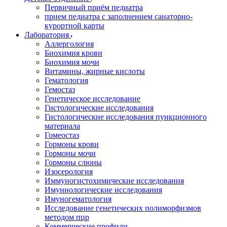
Первичный приём педиатра
прием педиатра с заполнением санаторно-
курортной карты
Лаборатория
Аллергология
Биохимия крови
Биохимия мочи
Витамины, жирные кислоты
Гематология
Гемостаз
Генетическое исследование
Гистологические исследования
Гистологические исследования пункционного
материала
Гомеостаз
Гормоны крови
Гормоны мочи
Гормоны слюны
Изосерология
Иммуногистохимические исследования
Имуннологические исследования
Имуногематология
Исследование генетических полиморфизмов
методом пцр
Коммерческие профили