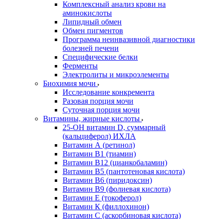
Комплексный анализ крови на
аминокислоты
Липидный обмен
Обмен пигментов
Программа неинвазивной диагностики
болезней печени
Специфические белки
Ферменты
Электролиты и микроэлементы
Биохимия мочи
Исследование конкремента
Разовая порция мочи
Суточная порция мочи
Витамины, жирные кислоты
25-OH витамин D, суммарный
(кальциферол) ИХЛА
Витамин А (ретинол)
Витамин В1 (тиамин)
Витамин В12 (цианкобаламин)
Витамин В5 (пантотеновая кислота)
Витамин В6 (пиридоксин)
Витамин В9 (фолиевая кислота)
Витамин Е (токоферол)
Витамин К (филлохинон)
Витамин С (аскорбиновая кислота)