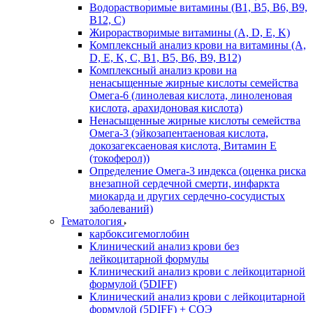
Водорастворимые витамины (B1, B5, B6, В9,
В12, С)
Жирорастворимые витамины (A, D, E, K)
Комплексный анализ крови на витамины (A,
D, E, K, C, B1, B5, B6, В9, B12)
Комплексный анализ крови на
ненасыщенные жирные кислоты семейства
Омега-6 (линолевая кислота, линоленовая
кислота, арахидоновая кислота)
Ненасыщенные жирные кислоты семейства
Омега-3 (эйкозапентаеновая кислота,
докозагексаеновая кислота, Витамин E
(токоферол))
Определение Омега-3 индекса (оценка риска
внезапной сердечной смерти, инфаркта
миокарда и других сердечно-сосудистых
заболеваний)
Гематология
карбоксигемоглобин
Клинический анализ крови без
лейкоцитарной формулы
Клинический анализ крови с лейкоцитарной
формулой (5DIFF)
Клинический анализ крови с лейкоцитарной
формулой (5DIFF) + СОЭ