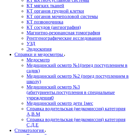
КТ костно-суставной системы
КТ мягких тканей
КТ органов грудной клетки
КТ органов мочеполовой системы
КТ позвоночника
КТ сосудов (ангиография)
Магнитно-резонансная томография
Рентгенографические исследования
УЗД
Эндоскопия
Справки и медосмотры
Медосмотр
Медицинский осмотр №1(перед поступлением в
садик)
Медицинский осмотр №2 (перед поступлением в
школу)
Медицинский осмотр №3
(абитуриенты.поступления в специальные
учреждения0
Медицинский осмотр дети 1мес
Справка водительская (медкомиссия) категория
А,В.М
Справка водительская (медкомиссия) категория
С,Д,Е
Стоматология