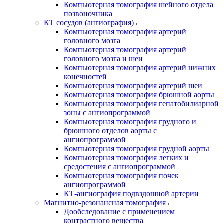
Компьютерная томография шейного отдела
позвоночника
КТ сосудов (ангиография)
Компьютерная томография артерий
головного мозга
Компьютерная томография артерий
головного мозга и шеи
Компьютерная томография артерий нижних
конечностей
Компьютерная томография артерий шеи
Компьютерная томография брюшной аорты
Компьютерная томография гепатобилиарной
зоны с ангиопрограммой
Компьютерная томография грудного и
брюшного отделов аорты с
ангиопрограммой
Компьютерная томография грудной аорты
Компьютерная томография легких и
средостения с ангиопрограммой
Компьютерная томография почек
ангиопрограммой
КТ-ангиография подвздошной артерии
Магнитно-резонансная томография
Дообследование с применением
контрастного вещества