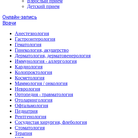
Взрослый прием
Детский прием
Онлайн-запись
Врачи
Анестезиология
Гастроэнтерология
Гематология
Гинекология, акушерство
Дерматология, дерматовенерология
Иммунология - аллергология
Кардиология
Колопроктология
Косметология
Маммология / онкология
Неврология
Ортопедия - травматология
Отоларингология
Офтальмология
Педиатрия
Рентгенология
Сосудистая хирургия, флебология
Стоматология
Терапия