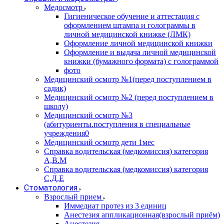
Медосмотр
Гигиеническое обучение и аттестация с
оформлением штампа и голограммы в
личной медицинской книжке (ЛМК)
Оформление личной медицинской книжки
Оформление и выдача личной медицинской
книжки (бумажного формата) с голограммой
фото
Медицинский осмотр №1(перед поступлением в
садик)
Медицинский осмотр №2 (перед поступлением в
школу)
Медицинский осмотр №3
(абитуриенты.поступления в специальные
учреждения0
Медицинский осмотр дети 1мес
Справка водительская (медкомиссия) категория
А,В.М
Справка водительская (медкомиссия) категория
С,Д,Е
Стоматология
Взрослый прием
Иммедиат протез из 3 единиц
Анестезия аппликационная(взрослый приём)
Анестезия