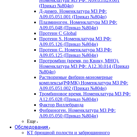
Номенклатура МЗ РФ: A09.05.029.001
(Приказ №804н)
Д-димер. Номенклатура МЗ РФ:
A09.05.051.001 (Приказ №804н)
Плазминоген. Номенклатура МЗ РФ:
A09.05.048 (Приказ №804н)
Протеин C Global
Протеин S. Номенклатура МЗ РФ:
A09.05.126 (Приказ №804н)
Протеин С. Номенклатура МЗ РФ:
A09.05.125 (Приказ №804н)
Протромбин (время, по Квику, МНО).
Номенклатура МЗ РФ: A12.30.014 (Приказ
№804н)
Растворимые фибрин-мономерные
комплексы(РФМК) Номенклатура МЗ РФ:
A09.05.051.002 (Приказ №804н)
Тромбиновое время. Номенклатура МЗ РФ:
A12.05.028 (Приказ №804н)
Фактор Виллебранда
Фибриноген. Номенклатура МЗ РФ:
A09.05.050 (Приказ №804н)
Еще
Обследования
КТ брюшной полости и забрюшинного