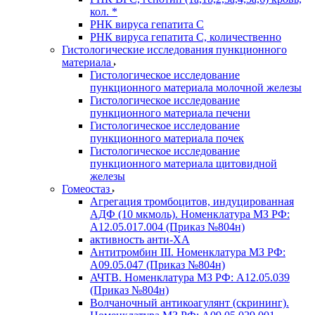
кол. *
РНК вируса гепатита C
РНК вируса гепатита C, количественно
Гистологические исследования пункционного
материала
Гистологическое исследование
пункционного материала молочной железы
Гистологическое исследование
пункционного материала печени
Гистологическое исследование
пункционного материала почек
Гистологическое исследование
пункционного материала щитовидной
железы
Гомеостаз
Агрегация тромбоцитов, индуцированная
АДФ (10 мкмоль). Номенклатура МЗ РФ:
A12.05.017.004 (Приказ №804н)
активность анти-ХА
Антитромбин III. Номенклатура МЗ РФ:
A09.05.047 (Приказ №804н)
АЧТВ. Номенклатура МЗ РФ: A12.05.039
(Приказ №804н)
Волчаночный антикоагулянт (скрининг).