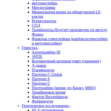
метгемоглобин
Миелограмма
Микроскопия крови на обнаружения LE
клеток
Ретикулоциты
СОЭ
Тромбоциты-Подсчёт произведен по методу
Фонио
Фракции гемоглобина (карбоксигемоглобин
и метгемоглобин)
Гемостаз
Антитромбин III
АЧТВ
Волчаночный антикоагулянт (скрининг)
Д-димер
Плазминоген
Протеин C Global
Протеин S
Протеин С
Протромбин (время, по Квику, МНО)
Тромбиновое время
Фактор Виллебранда
Фибриноген
Генетическое исследование
HLA-типирование