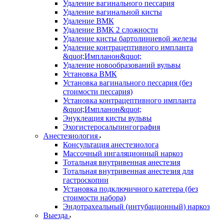
Удаление вагинального пессария
Удаление вагинальной кисты
Удаление ВМК
Удаление ВМК 2 сложности
Удаление кисты бартолиниевой железы
Удаление контрацептивного импланта
&quot;Импланон&quot;
Удаление новообразований вульвы
Установка ВМК
Установка вагинального пессария (без
стоимости пессария)
Установка контрацептивного импланта
&quot;Импланон&quot;
Энуклеация кисты вульвы
Эхогистеросальпингография
Анестезиология
Консультация анестезиолога
Массочный ингаляционный наркоз
Тотальная внутривенная анестезия
Тотальная внутривенная анестезия для
гастроскопии
Установка подключичного катетера (без
стоимости набора)
Эндотрахеальный (интубационный) наркоз
Выезда