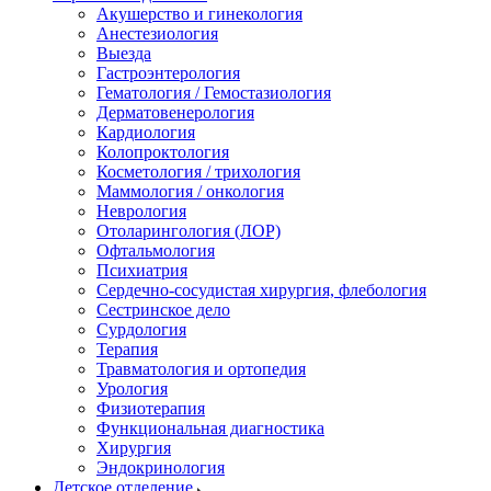
Акушерство и гинекология
Анестезиология
Выезда
Гастроэнтерология
Гематология / Гемостазиология
Дерматовенерология
Кардиология
Колопроктология
Косметология / трихология
Маммология / онкология
Неврология
Отоларингология (ЛОР)
Офтальмология
Психиатрия
Сердечно-сосудистая хирургия, флебология
Сестринское дело
Сурдология
Терапия
Травматология и ортопедия
Урология
Физиотерапия
Функциональная диагностика
Хирургия
Эндокринология
Детское отделение