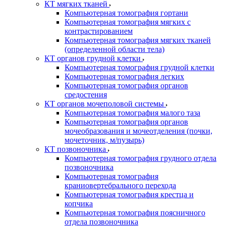
КТ мягких тканей
Компьютерная томография гортани
Компьютерная томография мягких с
контрастированием
Компьютерная томография мягких тканей
(определенной области тела)
КТ органов грудной клетки
Компьютерная томография грудной клетки
Компьютерная томография легких
Компьютерная томография органов
средостения
КТ органов мочеполовой системы
Компьютерная томография малого таза
Компьютерная томография органов
мочеобразования и мочеотделения (почки,
мочеточник, м/пузырь)
КТ позвоночника
Компьютерная томография грудного отдела
позвоночника
Компьютерная томография
краниовертебрального перехода
Компьютерная томография крестца и
копчика
Компьютерная томография поясничного
отдела позвоночника