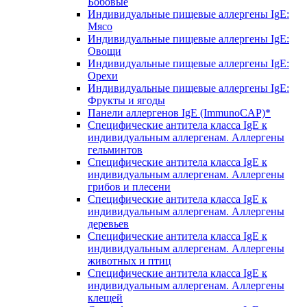
Бобовые
Индивидуальные пищевые аллергены IgE:
Мясо
Индивидуальные пищевые аллергены IgE:
Овощи
Индивидуальные пищевые аллергены IgE:
Орехи
Индивидуальные пищевые аллергены IgE:
Фрукты и ягоды
Панели аллергенов IgE (ImmunoCAP)*
Специфические антитела класса IgE к
индивидуальным аллергенам. Аллергены
гельминтов
Специфические антитела класса IgE к
индивидуальным аллергенам. Аллергены
грибов и плесени
Специфические антитела класса IgE к
индивидуальным аллергенам. Аллергены
деревьев
Специфические антитела класса IgE к
индивидуальным аллергенам. Аллергены
животных и птиц
Специфические антитела класса IgE к
индивидуальным аллергенам. Аллергены
клещей