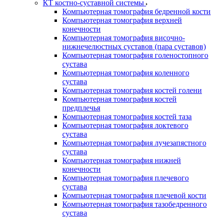
КТ костно-суставной системы
Компьютерная томография бедренной кости
Компьютерная томография верхней
конечности
Компьютерная томография височно-
нижнечелюстных суставов (пара суставов)
Компьютерная томография голеностопного
сустава
Компьютерная томография коленного
сустава
Компьютерная томография костей голени
Компьютерная томография костей
предплечья
Компьютерная томография костей таза
Компьютерная томография локтевого
сустава
Компьютерная томография лучезапястного
сустава
Компьютерная томография нижней
конечности
Компьютерная томография плечевого
сустава
Компьютерная томография плечевой кости
Компьютерная томография тазобедренного
сустава