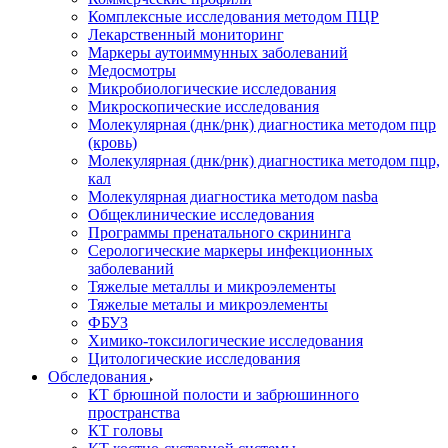
Комплексные исследования методом ПЦР
Лекарственный мониторинг
Маркеры аутоиммунных заболеваний
Медосмотры
Микробиологические исследования
Микроскопические исследования
Молекулярная (днк/рнк) диагностика методом пцр
(кровь)
Молекулярная (днк/рнк) диагностика методом пцр,
кал
Молекулярная диагностика методом nasba
Общеклинические исследования
Программы пренатального скрининга
Серологические маркеры инфекционных
заболеваний
Тяжелые металлы и микроэлементы
Тяжелые металы и микроэлементы
ФБУЗ
Химико-токсилогические исследования
Цитологические исследования
Обследования
КТ брюшной полости и забрюшинного
пространства
КТ головы