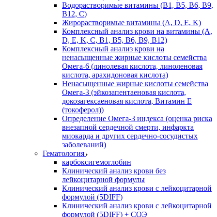
Водорастворимые витамины (B1, B5, B6, В9,
В12, С)
Жирорастворимые витамины (A, D, E, K)
Комплексный анализ крови на витамины (A,
D, E, K, C, B1, B5, B6, В9, B12)
Комплексный анализ крови на
ненасыщенные жирные кислоты семейства
Омега-6 (линолевая кислота, линоленовая
кислота, арахидоновая кислота)
Ненасыщенные жирные кислоты семейства
Омега-3 (эйкозапентаеновая кислота,
докозагексаеновая кислота, Витамин E
(токоферол))
Определение Омега-3 индекса (оценка риска
внезапной сердечной смерти, инфаркта
миокарда и других сердечно-сосудистых
заболеваний)
Гематология
карбоксигемоглобин
Клинический анализ крови без
лейкоцитарной формулы
Клинический анализ крови с лейкоцитарной
формулой (5DIFF)
Клинический анализ крови с лейкоцитарной
формулой (5DIFF) + СОЭ