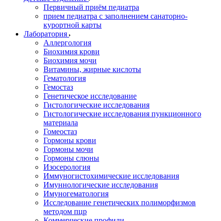
Первичный приём педиатра
прием педиатра с заполнением санаторно-
курортной карты
Лаборатория
Аллергология
Биохимия крови
Биохимия мочи
Витамины, жирные кислоты
Гематология
Гемостаз
Генетическое исследование
Гистологические исследования
Гистологические исследования пункционного
материала
Гомеостаз
Гормоны крови
Гормоны мочи
Гормоны слюны
Изосерология
Иммуногистохимические исследования
Имуннологические исследования
Имуногематология
Исследование генетических полиморфизмов
методом пцр
Коммерческие профили