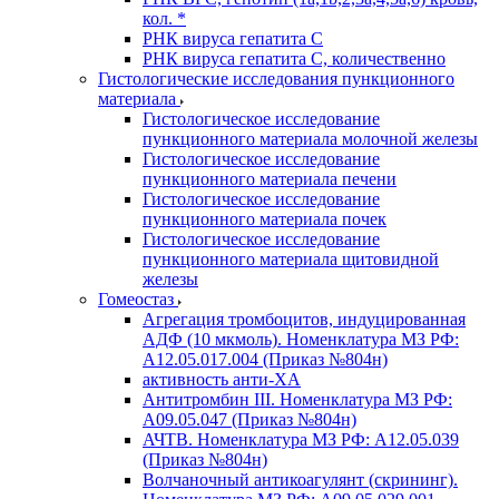
кол. *
РНК вируса гепатита C
РНК вируса гепатита C, количественно
Гистологические исследования пункционного
материала
Гистологическое исследование
пункционного материала молочной железы
Гистологическое исследование
пункционного материала печени
Гистологическое исследование
пункционного материала почек
Гистологическое исследование
пункционного материала щитовидной
железы
Гомеостаз
Агрегация тромбоцитов, индуцированная
АДФ (10 мкмоль). Номенклатура МЗ РФ:
A12.05.017.004 (Приказ №804н)
активность анти-ХА
Антитромбин III. Номенклатура МЗ РФ:
A09.05.047 (Приказ №804н)
АЧТВ. Номенклатура МЗ РФ: A12.05.039
(Приказ №804н)
Волчаночный антикоагулянт (скрининг).