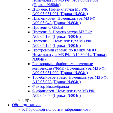
Номенклатура МЗ РФ: A09.05.029.001
(Приказ №804н)
Д-димер. Номенклатура МЗ РФ:
A09.05.051.001 (Приказ №804н)
Плазминоген. Номенклатура МЗ РФ:
A09.05.048 (Приказ №804н)
Протеин C Global
Протеин S. Номенклатура МЗ РФ:
A09.05.126 (Приказ №804н)
Протеин С. Номенклатура МЗ РФ:
A09.05.125 (Приказ №804н)
Протромбин (время, по Квику, МНО).
Номенклатура МЗ РФ: A12.30.014 (Приказ
№804н)
Растворимые фибрин-мономерные
комплексы(РФМК) Номенклатура МЗ РФ:
A09.05.051.002 (Приказ №804н)
Тромбиновое время. Номенклатура МЗ РФ:
A12.05.028 (Приказ №804н)
Фактор Виллебранда
Фибриноген. Номенклатура МЗ РФ:
A09.05.050 (Приказ №804н)
Еще
Обследования
КТ брюшной полости и забрюшинного