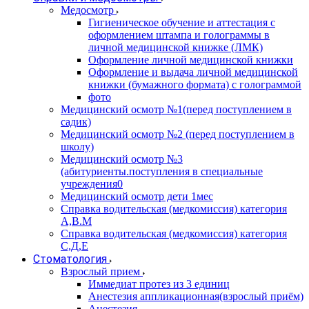
Медосмотр
Гигиеническое обучение и аттестация с
оформлением штампа и голограммы в
личной медицинской книжке (ЛМК)
Оформление личной медицинской книжки
Оформление и выдача личной медицинской
книжки (бумажного формата) с голограммой
фото
Медицинский осмотр №1(перед поступлением в
садик)
Медицинский осмотр №2 (перед поступлением в
школу)
Медицинский осмотр №3
(абитуриенты.поступления в специальные
учреждения0
Медицинский осмотр дети 1мес
Справка водительская (медкомиссия) категория
А,В.М
Справка водительская (медкомиссия) категория
С,Д,Е
Стоматология
Взрослый прием
Иммедиат протез из 3 единиц
Анестезия аппликационная(взрослый приём)
Анестезия