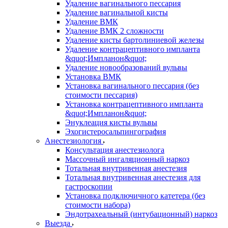
Удаление вагинального пессария
Удаление вагинальной кисты
Удаление ВМК
Удаление ВМК 2 сложности
Удаление кисты бартолиниевой железы
Удаление контрацептивного импланта
&quot;Импланон&quot;
Удаление новообразований вульвы
Установка ВМК
Установка вагинального пессария (без
стоимости пессария)
Установка контрацептивного импланта
&quot;Импланон&quot;
Энуклеация кисты вульвы
Эхогистеросальпингография
Анестезиология
Консультация анестезиолога
Массочный ингаляционный наркоз
Тотальная внутривенная анестезия
Тотальная внутривенная анестезия для
гастроскопии
Установка подключичного катетера (без
стоимости набора)
Эндотрахеальный (интубационный) наркоз
Выезда