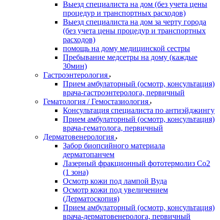
Выезд специалиста на дом (без учета цены
процедур и транспортных расходов)
Выезд специалиста на дом за черту города
(без учета цены процедур и транспортных
расходов)
помощь на дому медицинской сестры
Пребывание медсетры на дому (каждые
30мин)
Гастроэнтерология
Прием амбулаторный (осмотр, консультация)
врача-гастроэнтеролога, первичный
Гематология / Гемостазиология
Консультация специалиста по антиэйджингу
Прием амбулаторный (осмотр, консультация)
врача-гематолога, первичный
Дерматовенерология
Забор биопсийного материала
дерматопанчем
Лазерный фракционный фототермолиз Со2
(1 зона)
Осмотр кожи под лампой Вуда
Осмотр кожи под увеличением
(Дерматоскопия)
Прием амбулаторный (осмотр, консультация)
врача-дерматовенеролога, первичный