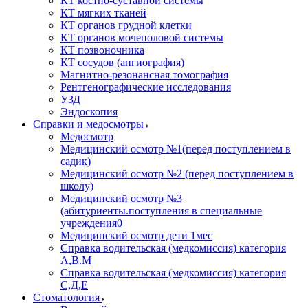
КТ костно-суставной системы
КТ мягких тканей
КТ органов грудной клетки
КТ органов мочеполовой системы
КТ позвоночника
КТ сосудов (ангиография)
Магнитно-резонансная томография
Рентгенографические исследования
УЗД
Эндоскопия
Справки и медосмотры
Медосмотр
Медицинский осмотр №1(перед поступлением в
садик)
Медицинский осмотр №2 (перед поступлением в
школу)
Медицинский осмотр №3
(абитуриенты.поступления в специальные
учреждения0
Медицинский осмотр дети 1мес
Справка водительская (медкомиссия) категория
А,В.М
Справка водительская (медкомиссия) категория
С,Д,Е
Стоматология