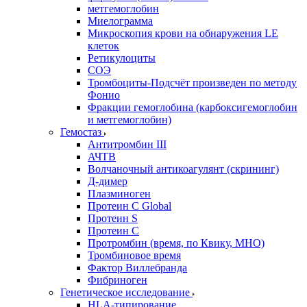
метгемоглобин
Миелограмма
Микроскопия крови на обнаружения LE
клеток
Ретикулоциты
СОЭ
Тромбоциты-Подсчёт произведен по методу
Фонио
Фракции гемоглобина (карбоксигемоглобин
и метгемоглобин)
Гемостаз
Антитромбин III
АЧТВ
Волчаночный антикоагулянт (скрининг)
Д-димер
Плазминоген
Протеин C Global
Протеин S
Протеин С
Протромбин (время, по Квику, МНО)
Тромбиновое время
Фактор Виллебранда
Фибриноген
Генетическое исследование
HLA-типирование