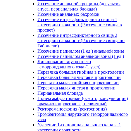
Иссечение анальной трещины (девульсия
ануса, перианальная блокада)
Иссечение анальных бахромок
Иссечение интрасфинктерного свища 1
категории сложности(Рассечение свища в
просвет)
Иссечение интрасфинктерного свища 2
категории сложности(Рассечение свища по
Габриелю)
Иссечение папиллом (1 ед.) анальной зоны
Иссечение папиллом анальной зоны (1 ед.)
Лигирование внутреннего
геморроидального узла (1 узел)
Перевязка большая гнойная в проктологии
Перевязка большая чистая в проктологии
Перевязка малая гнойная в проктологии
Перевязка малая чистая в проктологии
Перианальная блокада
Прием амбулаторный (осмотр, консультация)
врача-колопроктолога, первичный
Ректороманоскопия (ректоспопия)
Тромбэктомия наружного геморроидального
узла
Удаление 1-го полипа анального канала 1
категории сложности