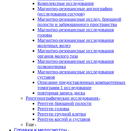
Комплексные исследования
Магнитно-резонансные ангиографии
(исследования сосудов)
Магнитно-резонансные исслед. брюшной
полости и забрюшинного пространства
Магнитно-резонансные исследования
головы
Магнитно-резонансные исследования
молочных желез
Магнитно-резонансные исследования
органов малого таза
Магнитно-резонансные исследования
позвоночника
Магнитно-резонансные исследования
суставов
Описание предоставленных компьютерных
томограмм 1 исследование
повторная запись диска
Рентгенографические исследования
Рентген брюшной полости
Рентген головы
Рентген грудной клетки
Рентген костей и суставов
Еще
Справки и медосмотры