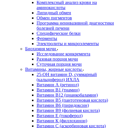
Комплексный анализ крови на
аминокислоты
Липидный обмен
Обмен пигментов
Программа неинвазивной диагностики
болезней печени
Специфические белки
Ферменты
Электролиты и микроэлементы
Биохимия мочи
Исследование конкремента
Разовая порция мочи
Суточная порция мочи
Витамины, жирные кислоты
25-OH витамин D, суммарный
(кальциферол) ИХЛА
Витамин А (ретинол)
Витамин В1 (тиамин)
Витамин В12 (цианкобаламин)
Витамин В5 (пантотеновая кислота)
Витамин В6 (пиридоксин)
Витамин В9 (фолиевая кислота)
Витамин Е (токоферол)
Витамин К (филлохинон)
Витамин С (аскорбиновая кислота)