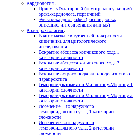
Кардиология
Прием амбулаторный (осмотр, консультация)
врача-кардиолога, первичный
Электрокардиография (расшифровка,
описание, интерпретация данных)
Колопроктология
Взятие мазка с внутренней поверхности
кишечника для цитологического
исследования
Вскрытие абсцесса копчикового хода 1
категории сложности
Вскрытие абсцесса копчикового хода 2
категории сложности
Вскрытие острого подкожно-подслизистого
парапроктита
Геморроидэктомия по Миллигану-Моргану 1
категории сложности
Геморроидэктомия по Миллигану-Моргану 2
категории сложности
Иссечение 1-го наружного
геморроидального узла, 1 категории
сложности
Иссечение 1-го наружного
геморроидального узла, 2 категории
сложности