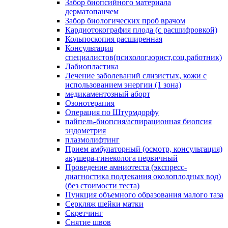
Забор биопсийного материала
дерматопанчем
Забор биологических проб врачом
Кардиотокография плода (с расшифровкой)
Кольпоскопия расширенная
Консультация
специалистов(психолог,юрист,соц.работник)
Лабиопластика
Лечение заболеваний слизистых, кожи с
использованием энергии (1 зона)
медикаментозный аборт
Озонотерапия
Операция по Штурмдорфу
пайпель-биопсия/аспирационная биопсия
эндометрия
плазмолифтинг
Прием амбулаторный (осмотр, консультация)
акушера-гинеколога первичный
Проведение амниотеста (экспресс-
диагностика подтекания околоплодных вод)
(без стоимости теста)
Пункция объемного образования малого таза
Серкляж шейки матки
Скретчинг
Снятие швов