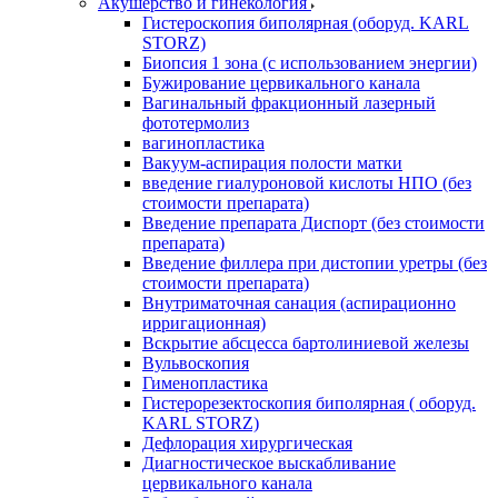
Акушерство и гинекология
Гистероскопия биполярная (оборуд. KARL
STORZ)
Биопсия 1 зона (с использованием энергии)
Бужирование цервикального канала
Вагинальный фракционный лазерный
фототермолиз
вагинопластика
Вакуум-аспирация полости матки
введение гиалуроновой кислоты НПО (без
стоимости препарата)
Введение препарата Диспорт (без стоимости
препарата)
Введение филлера при дистопии уретры (без
стоимости препарата)
Внутриматочная санация (аспирационно
ирригационная)
Вскрытие абсцесса бартолиниевой железы
Вульвоскопия
Гименопластика
Гистерорезектоскопия биполярная ( оборуд.
KARL STORZ)
Дефлорация хирургическая
Диагностическое выскабливание
цервикального канала