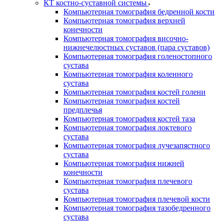
КТ костно-суставной системы
Компьютерная томография бедренной кости
Компьютерная томография верхней
конечности
Компьютерная томография височно-
нижнечелюстных суставов (пара суставов)
Компьютерная томография голеностопного
сустава
Компьютерная томография коленного
сустава
Компьютерная томография костей голени
Компьютерная томография костей
предплечья
Компьютерная томография костей таза
Компьютерная томография локтевого
сустава
Компьютерная томография лучезапястного
сустава
Компьютерная томография нижней
конечности
Компьютерная томография плечевого
сустава
Компьютерная томография плечевой кости
Компьютерная томография тазобедренного
сустава