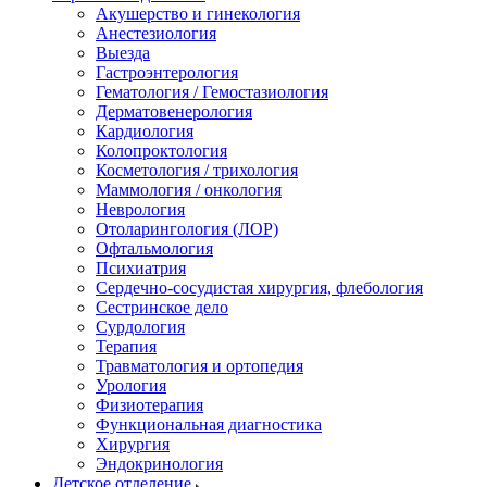
Акушерство и гинекология
Анестезиология
Выезда
Гастроэнтерология
Гематология / Гемостазиология
Дерматовенерология
Кардиология
Колопроктология
Косметология / трихология
Маммология / онкология
Неврология
Отоларингология (ЛОР)
Офтальмология
Психиатрия
Сердечно-сосудистая хирургия, флебология
Сестринское дело
Сурдология
Терапия
Травматология и ортопедия
Урология
Физиотерапия
Функциональная диагностика
Хирургия
Эндокринология
Детское отделение