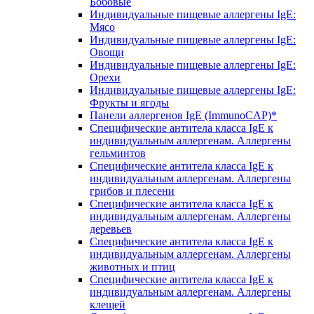
Бобовые
Индивидуальные пищевые аллергены IgE:
Мясо
Индивидуальные пищевые аллергены IgE:
Овощи
Индивидуальные пищевые аллергены IgE:
Орехи
Индивидуальные пищевые аллергены IgE:
Фрукты и ягоды
Панели аллергенов IgE (ImmunoCAP)*
Специфические антитела класса IgE к
индивидуальным аллергенам. Аллергены
гельминтов
Специфические антитела класса IgE к
индивидуальным аллергенам. Аллергены
грибов и плесени
Специфические антитела класса IgE к
индивидуальным аллергенам. Аллергены
деревьев
Специфические антитела класса IgE к
индивидуальным аллергенам. Аллергены
животных и птиц
Специфические антитела класса IgE к
индивидуальным аллергенам. Аллергены
клещей