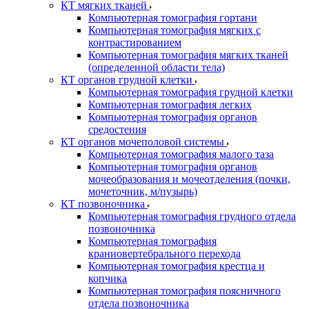
КТ мягких тканей
Компьютерная томография гортани
Компьютерная томография мягких с
контрастированием
Компьютерная томография мягких тканей
(определенной области тела)
КТ органов грудной клетки
Компьютерная томография грудной клетки
Компьютерная томография легких
Компьютерная томография органов
средостения
КТ органов мочеполовой системы
Компьютерная томография малого таза
Компьютерная томография органов
мочеобразования и мочеотделения (почки,
мочеточник, м/пузырь)
КТ позвоночника
Компьютерная томография грудного отдела
позвоночника
Компьютерная томография
краниовертебрального перехода
Компьютерная томография крестца и
копчика
Компьютерная томография поясничного
отдела позвоночника