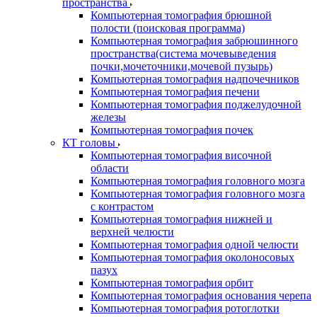
пространства
Компьютерная томография брюшной
полости (поисковая программа)
Компьютерная томография забрюшинного
пространства(система мочевыведения
почки,мочеточники,мочевой пузырь)
Компьютерная томография надпочечников
Компьютерная томография печени
Компьютерная томография поджелудочной
железы
Компьютерная томография почек
КТ головы
Компьютерная томография височной
области
Компьютерная томография головного мозга
Компьютерная томография головного мозга
с контрастом
Компьютерная томография нижней и
верхней челюсти
Компьютерная томография одной челюсти
Компьютерная томография околоносовых
пазух
Компьютерная томография орбит
Компьютерная томография основания черепа
Компьютерная томография ротоглотки