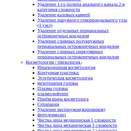
Удаление 1-го полипа анального канала 2-я
категория сложности
Удаление каловых камней
Удаление наружного геморроидального узла
(1 узел)
Удаление отдельных перианальных
остроконечных кондилом
Удаление сливных полукружных
перианальных остроконечных кондилом
Удаление сливных циркулярных
перианальных остроконечных кондилом
Косметология / трихология
Иньекционная косметология
Контурная пластика:
Эстетическая косметология
мезотерапия головы
Плазма головы
плазмолифтинг
Приём врача косметолога
Сепарация
Удаление миллиумов(жировиков)
фотодермолиз
Чистка лица медицинская 1 сложности
Чистка лица механическая 1 сложности
Чистка лица механическая 2 сложности