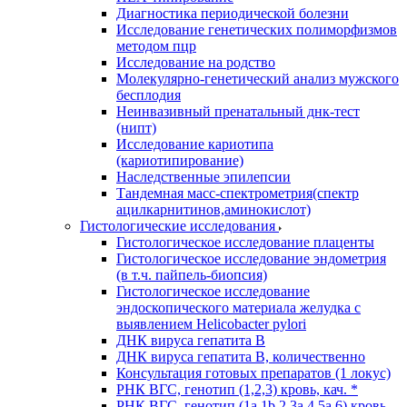
Диагностика периодической болезни
Исследование генетических полиморфизмов
методом пцр
Исследование на родство
Молекулярно-генетический анализ мужского
бесплодия
Неинвазивный пренатальный днк-тест
(нипт)
Исследование кариотипа
(кариотипирование)
Наследственные эпилепсии
Тандемная масс-спектрометрия(спектр
ацилкарнитинов,аминокислот)
Гистологические исследования
Гистологическое исследование плаценты
Гистологическое исследование эндометрия
(в т.ч. пайпель-биопсия)
Гистологическое исследование
эндоскопического материала желудка с
выявлением Helicobacter pylori
ДНК вируса гепатита B
ДНК вируса гепатита B, количественно
Консультация готовых препаратов (1 локус)
РНК ВГC, генотип (1,2,3) кровь, кач. *
РНК ВГC, генотип (1a,1b,2,3a,4,5a,6) кровь,