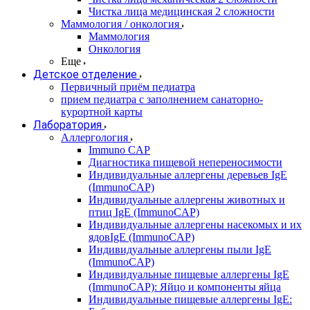
Чистка лица медицинская 2 сложности
Маммология / онкология
Маммология
Онкология
Еще
Детское отделение
Первичный приём педиатра
прием педиатра с заполнением санаторно-
курортной карты
Лаборатория
Аллергология
Immuno CAP
Диагностика пищевой непереносимости
Индивидуальные аллергены деревьев IgE
(ImmunoCAP)
Индивидуальные аллергены животных и
птиц IgE (ImmunoCAP)
Индивидуальные аллергены насекомых и их
ядовIgE (ImmunoCAP)
Индивидуальные аллергены пыли IgE
(ImmunoCAP)
Индивидуальные пищевые аллергены IgE
(ImmunoCAP): Яйцо и компоненты яйца
Индивидуальные пищевые аллергены IgE: