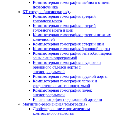
Компьютерная томография шейного отдела
позвоночника
КТ сосудов (ангиография)
Компьютерная томография артерий
головного мозга
Компьютерная томография артерий
головного мозга и шеи
Компьютерная томография артерий нижних
конечностей
Компьютерная томография артерий шеи
Компьютерная томография брюшной аорты
Компьютерная томография гепатобилиарной
зоны с ангиопрограммой
Компьютерная томография грудного и
брюшного отделов аорты с
ангиопрограммой
Компьютерная томография грудной аорты
Компьютерная томография легких и
средостения с ангиопрограммой
Компьютерная томография почек
ангиопрограммой
КТ-ангиография подвздошной артерии
Магнитно-резонансная томография
Дообследование с применением
контрастного вещества