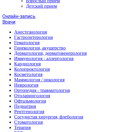
Взрослый прием
Детский прием
Онлайн-запись
Врачи
Анестезиология
Гастроэнтерология
Гематология
Гинекология, акушерство
Дерматология, дерматовенерология
Иммунология - аллергология
Кардиология
Колопроктология
Косметология
Маммология / онкология
Неврология
Ортопедия - травматология
Отоларингология
Офтальмология
Педиатрия
Рентгенология
Сосудистая хирургия, флебология
Стоматология
Терапия