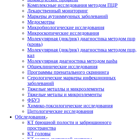
Комплексные исследования методом ПЦР
Лекарственный мониторинг
Маркеры аутоиммунных заболеваний
Медосмотры
Микробиологические исследования
Микроскопические исследования
Молекулярная (днк/рнк) диагностика методом пцр
(кровь)
Молекулярная (днк/рнк) диагностика методом пцр,
кал
Молекулярная диагностика методом nasba
Общеклинические исследования
Программы пренатального скрининга
Серологические маркеры инфекционных
заболеваний
Тяжелые металлы и микроэлементы
Тяжелые металы и микроэлементы
ФБУЗ
Химико-токсилогические исследования
Цитологические исследования
Обследования
КТ брюшной полости и забрюшинного
пространства
КТ головы