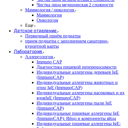
Чистка лица медицинская 2 сложности
Маммология / онкология
Маммология
Онкология
Еще
Детское отделение
Первичный приём педиатра
прием педиатра с заполнением санаторно-
курортной карты
Лаборатория
Аллергология
Immuno CAP
Диагностика пищевой непереносимости
Индивидуальные аллергены деревьев IgE
(ImmunoCAP)
Индивидуальные аллергены животных и
птиц IgE (ImmunoCAP)
Индивидуальные аллергены насекомых и их
ядовIgE (ImmunoCAP)
Индивидуальные аллергены пыли IgE
(ImmunoCAP)
Индивидуальные пищевые аллергены IgE
(ImmunoCAP): Яйцо и компоненты яйца
Индивидуальные пищевые аллергены IgE: