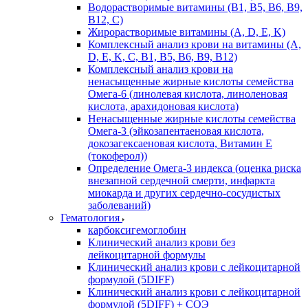
Водорастворимые витамины (B1, B5, B6, В9,
В12, С)
Жирорастворимые витамины (A, D, E, K)
Комплексный анализ крови на витамины (A,
D, E, K, C, B1, B5, B6, В9, B12)
Комплексный анализ крови на
ненасыщенные жирные кислоты семейства
Омега-6 (линолевая кислота, линоленовая
кислота, арахидоновая кислота)
Ненасыщенные жирные кислоты семейства
Омега-3 (эйкозапентаеновая кислота,
докозагексаеновая кислота, Витамин E
(токоферол))
Определение Омега-3 индекса (оценка риска
внезапной сердечной смерти, инфаркта
миокарда и других сердечно-сосудистых
заболеваний)
Гематология
карбоксигемоглобин
Клинический анализ крови без
лейкоцитарной формулы
Клинический анализ крови с лейкоцитарной
формулой (5DIFF)
Клинический анализ крови с лейкоцитарной
формулой (5DIFF) + СОЭ