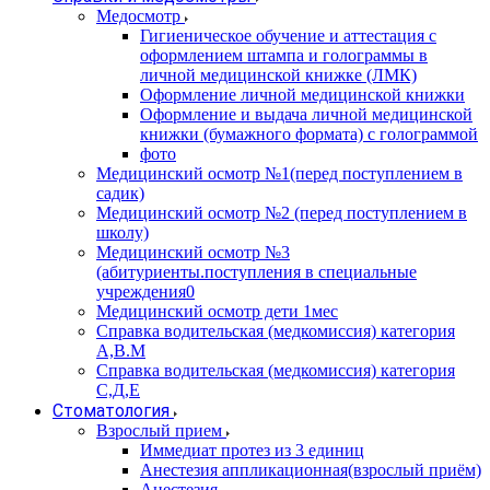
Медосмотр
Гигиеническое обучение и аттестация с
оформлением штампа и голограммы в
личной медицинской книжке (ЛМК)
Оформление личной медицинской книжки
Оформление и выдача личной медицинской
книжки (бумажного формата) с голограммой
фото
Медицинский осмотр №1(перед поступлением в
садик)
Медицинский осмотр №2 (перед поступлением в
школу)
Медицинский осмотр №3
(абитуриенты.поступления в специальные
учреждения0
Медицинский осмотр дети 1мес
Справка водительская (медкомиссия) категория
А,В.М
Справка водительская (медкомиссия) категория
С,Д,Е
Стоматология
Взрослый прием
Иммедиат протез из 3 единиц
Анестезия аппликационная(взрослый приём)
Анестезия