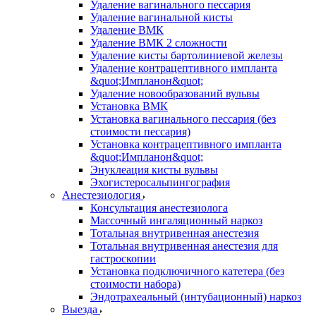
Удаление вагинального пессария
Удаление вагинальной кисты
Удаление ВМК
Удаление ВМК 2 сложности
Удаление кисты бартолиниевой железы
Удаление контрацептивного импланта
&quot;Импланон&quot;
Удаление новообразований вульвы
Установка ВМК
Установка вагинального пессария (без
стоимости пессария)
Установка контрацептивного импланта
&quot;Импланон&quot;
Энуклеация кисты вульвы
Эхогистеросальпингография
Анестезиология
Консультация анестезиолога
Массочный ингаляционный наркоз
Тотальная внутривенная анестезия
Тотальная внутривенная анестезия для
гастроскопии
Установка подключичного катетера (без
стоимости набора)
Эндотрахеальный (интубационный) наркоз
Выезда