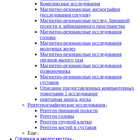
Комплексные исследования
Магнитно-резонансные ангиографии
(исследования сосудов)
Магнитно-резонансные исслед. брюшной
полости и забрюшинного пространства
Магнитно-резонансные исследования
головы
Магнитно-резонансные исследования
молочных желез
Магнитно-резонансные исследования
органов малого таза
Магнитно-резонансные исследования
позвоночника
Магнитно-резонансные исследования
суставов
Описание предоставленных компьютерных
томограмм 1 исследование
повторная запись диска
Рентгенографические исследования
Рентген брюшной полости
Рентген головы
Рентген грудной клетки
Рентген костей и суставов
Еще
Справки и медосмотры