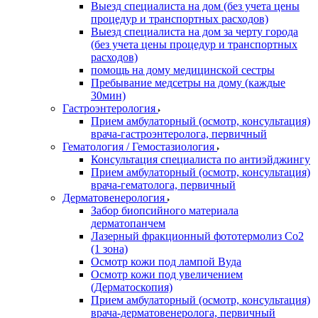
Выезд специалиста на дом (без учета цены
процедур и транспортных расходов)
Выезд специалиста на дом за черту города
(без учета цены процедур и транспортных
расходов)
помощь на дому медицинской сестры
Пребывание медсетры на дому (каждые
30мин)
Гастроэнтерология
Прием амбулаторный (осмотр, консультация)
врача-гастроэнтеролога, первичный
Гематология / Гемостазиология
Консультация специалиста по антиэйджингу
Прием амбулаторный (осмотр, консультация)
врача-гематолога, первичный
Дерматовенерология
Забор биопсийного материала
дерматопанчем
Лазерный фракционный фототермолиз Со2
(1 зона)
Осмотр кожи под лампой Вуда
Осмотр кожи под увеличением
(Дерматоскопия)
Прием амбулаторный (осмотр, консультация)
врача-дерматовенеролога, первичный