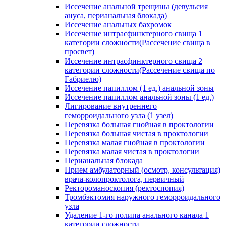
Иссечение анальной трещины (девульсия
ануса, перианальная блокада)
Иссечение анальных бахромок
Иссечение интрасфинктерного свища 1
категории сложности(Рассечение свища в
просвет)
Иссечение интрасфинктерного свища 2
категории сложности(Рассечение свища по
Габриелю)
Иссечение папиллом (1 ед.) анальной зоны
Иссечение папиллом анальной зоны (1 ед.)
Лигирование внутреннего
геморроидального узла (1 узел)
Перевязка большая гнойная в проктологии
Перевязка большая чистая в проктологии
Перевязка малая гнойная в проктологии
Перевязка малая чистая в проктологии
Перианальная блокада
Прием амбулаторный (осмотр, консультация)
врача-колопроктолога, первичный
Ректороманоскопия (ректоспопия)
Тромбэктомия наружного геморроидального
узла
Удаление 1-го полипа анального канала 1
категории сложности