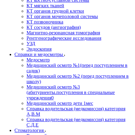
КТ костно-суставной системы
КТ мягких тканей
КТ органов грудной клетки
КТ органов мочеполовой системы
КТ позвоночника
КТ сосудов (ангиография)
Магнитно-резонансная томография
Рентгенографические исследования
УЗД
Эндоскопия
Справки и медосмотры
Медосмотр
Медицинский осмотр №1(перед поступлением в
садик)
Медицинский осмотр №2 (перед поступлением в
школу)
Медицинский осмотр №3
(абитуриенты.поступления в специальные
учреждения0
Медицинский осмотр дети 1мес
Справка водительская (медкомиссия) категория
А,В.М
Справка водительская (медкомиссия) категория
С,Д,Е
Стоматология