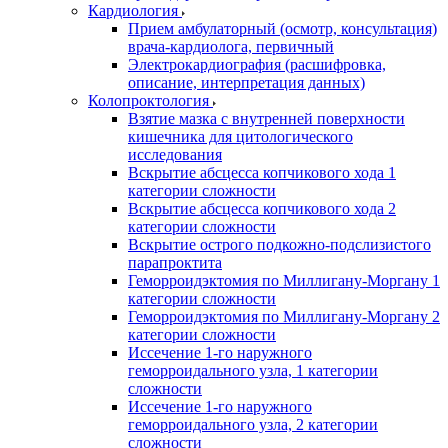
Кардиология
Прием амбулаторный (осмотр, консультация)
врача-кардиолога, первичный
Электрокардиография (расшифровка,
описание, интерпретация данных)
Колопроктология
Взятие мазка с внутренней поверхности
кишечника для цитологического
исследования
Вскрытие абсцесса копчикового хода 1
категории сложности
Вскрытие абсцесса копчикового хода 2
категории сложности
Вскрытие острого подкожно-подслизистого
парапроктита
Геморроидэктомия по Миллигану-Моргану 1
категории сложности
Геморроидэктомия по Миллигану-Моргану 2
категории сложности
Иссечение 1-го наружного
геморроидального узла, 1 категории
сложности
Иссечение 1-го наружного
геморроидального узла, 2 категории
сложности