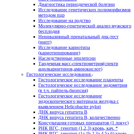
Диагностика периодической болезни
Исследование генетических полиморфизмов
методом пцр
Исследование на родство
Молекулярно-генетический анализ мужского
бесплодия
Неинвазивный пренатальный днк-тест
(нипт)
Исследование кариотипа
(кариотипирование)
Наследственные эпилепсии
Тандемная масс-спектрометрия(спектр
ацилкарнитинов,аминокислот)
Гистологические исследования
Гистологическое исследование плаценты
Гистологическое исследование эндометрия
(в т.ч. пайпель-биопсия)
Гистологическое исследование
эндоскопического материала желудка с
выявлением Helicobacter pylori
ДНК вируса гепатита B
ДНК вируса гепатита B, количественно
Консультация готовых препаратов (1 локус)
РНК ВГC, генотип (1,2,3) кровь, кач. *
РНК ВГC, генотип (1a,1b,2,3a,4,5a,6) кровь,