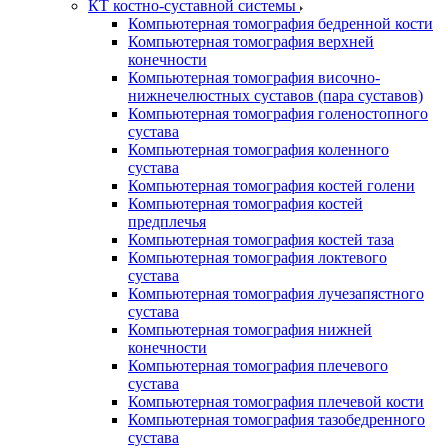
КТ костно-суставной системы
Компьютерная томография бедренной кости
Компьютерная томография верхней
конечности
Компьютерная томография височно-
нижнечелюстных суставов (пара суставов)
Компьютерная томография голеностопного
сустава
Компьютерная томография коленного
сустава
Компьютерная томография костей голени
Компьютерная томография костей
предплечья
Компьютерная томография костей таза
Компьютерная томография локтевого
сустава
Компьютерная томография лучезапястного
сустава
Компьютерная томография нижней
конечности
Компьютерная томография плечевого
сустава
Компьютерная томография плечевой кости
Компьютерная томография тазобедренного
сустава