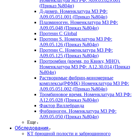
Номенклатура МЗ РФ: A09.05.029.001
(Приказ №804н)
Д-димер. Номенклатура МЗ РФ:
A09.05.051.001 (Приказ №804н)
Плазминоген. Номенклатура МЗ РФ:
A09.05.048 (Приказ №804н)
Протеин C Global
Протеин S. Номенклатура МЗ РФ:
A09.05.126 (Приказ №804н)
Протеин С. Номенклатура МЗ РФ:
A09.05.125 (Приказ №804н)
Протромбин (время, по Квику, МНО).
Номенклатура МЗ РФ: A12.30.014 (Приказ
№804н)
Растворимые фибрин-мономерные
комплексы(РФМК) Номенклатура МЗ РФ:
A09.05.051.002 (Приказ №804н)
Тромбиновое время. Номенклатура МЗ РФ:
A12.05.028 (Приказ №804н)
Фактор Виллебранда
Фибриноген. Номенклатура МЗ РФ:
A09.05.050 (Приказ №804н)
Еще
Обследования
КТ брюшной полости и забрюшинного