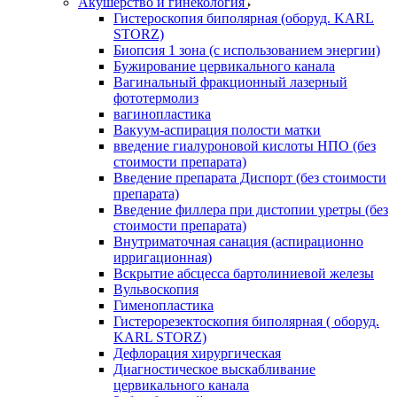
Акушерство и гинекология
Гистероскопия биполярная (оборуд. KARL
STORZ)
Биопсия 1 зона (с использованием энергии)
Бужирование цервикального канала
Вагинальный фракционный лазерный
фототермолиз
вагинопластика
Вакуум-аспирация полости матки
введение гиалуроновой кислоты НПО (без
стоимости препарата)
Введение препарата Диспорт (без стоимости
препарата)
Введение филлера при дистопии уретры (без
стоимости препарата)
Внутриматочная санация (аспирационно
ирригационная)
Вскрытие абсцесса бартолиниевой железы
Вульвоскопия
Гименопластика
Гистерорезектоскопия биполярная ( оборуд.
KARL STORZ)
Дефлорация хирургическая
Диагностическое выскабливание
цервикального канала