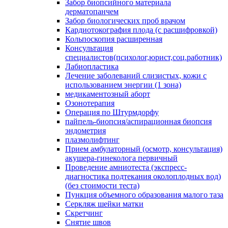
Забор биопсийного материала
дерматопанчем
Забор биологических проб врачом
Кардиотокография плода (с расшифровкой)
Кольпоскопия расширенная
Консультация
специалистов(психолог,юрист,соц.работник)
Лабиопластика
Лечение заболеваний слизистых, кожи с
использованием энергии (1 зона)
медикаментозный аборт
Озонотерапия
Операция по Штурмдорфу
пайпель-биопсия/аспирационная биопсия
эндометрия
плазмолифтинг
Прием амбулаторный (осмотр, консультация)
акушера-гинеколога первичный
Проведение амниотеста (экспресс-
диагностика подтекания околоплодных вод)
(без стоимости теста)
Пункция объемного образования малого таза
Серкляж шейки матки
Скретчинг
Снятие швов