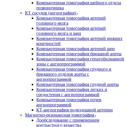
Компьютерная томография шейного отдела
позвоночника
КТ сосудов (ангиография)
Компьютерная томография артерий
головного мозга
Компьютерная томография артерий
головного мозга и шеи
Компьютерная томография артерий нижних
конечностей
Компьютерная томография артерий шеи
Компьютерная томография брюшной аорты
Компьютерная томография гепатобилиарной
зоны с ангиопрограммой
Компьютерная томография грудного и
брюшного отделов аорты с
ангиопрограммой
Компьютерная томография грудной аорты
Компьютерная томография легких и
средостения с ангиопрограммой
Компьютерная томография почек
ангиопрограммой
КТ-ангиография подвздошной артерии
Магнитно-резонансная томография
Дообследование с применением
контрастного вещества