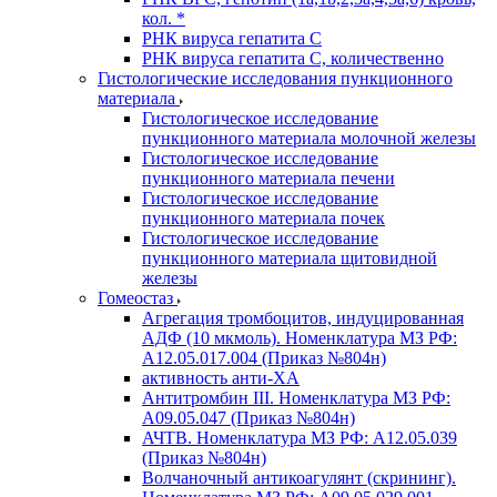
кол. *
РНК вируса гепатита C
РНК вируса гепатита C, количественно
Гистологические исследования пункционного
материала
Гистологическое исследование
пункционного материала молочной железы
Гистологическое исследование
пункционного материала печени
Гистологическое исследование
пункционного материала почек
Гистологическое исследование
пункционного материала щитовидной
железы
Гомеостаз
Агрегация тромбоцитов, индуцированная
АДФ (10 мкмоль). Номенклатура МЗ РФ:
A12.05.017.004 (Приказ №804н)
активность анти-ХА
Антитромбин III. Номенклатура МЗ РФ:
A09.05.047 (Приказ №804н)
АЧТВ. Номенклатура МЗ РФ: A12.05.039
(Приказ №804н)
Волчаночный антикоагулянт (скрининг).