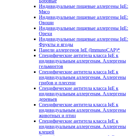
Бобовые
Индивидуальные пищевые аллергены IgE:
Мясо
Индивидуальные пищевые аллергены IgE:
Овощи
Индивидуальные пищевые аллергены IgE:
Орехи
Индивидуальные пищевые аллергены IgE:
Фрукты и ягоды
Панели аллергенов IgE (ImmunoCAP)*
Специфические антитела класса IgE к
индивидуальным аллергенам. Аллергены
гельминтов
Специфические антитела класса IgE к
индивидуальным аллергенам. Аллергены
грибов и плесени
Специфические антитела класса IgE к
индивидуальным аллергенам. Аллергены
деревьев
Специфические антитела класса IgE к
индивидуальным аллергенам. Аллергены
животных и птиц
Специфические антитела класса IgE к
индивидуальным аллергенам. Аллергены
клещей