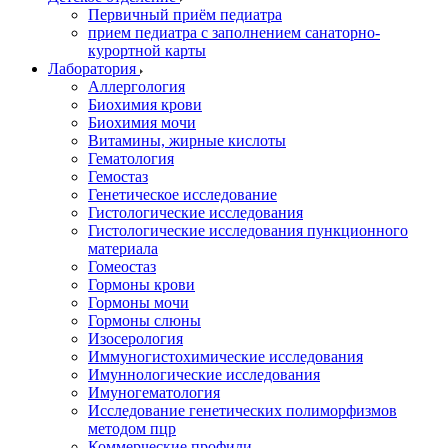
Первичный приём педиатра
прием педиатра с заполнением санаторно-
курортной карты
Лаборатория
Аллергология
Биохимия крови
Биохимия мочи
Витамины, жирные кислоты
Гематология
Гемостаз
Генетическое исследование
Гистологические исследования
Гистологические исследования пункционного
материала
Гомеостаз
Гормоны крови
Гормоны мочи
Гормоны слюны
Изосерология
Иммуногистохимические исследования
Имуннологические исследования
Имуногематология
Исследование генетических полиморфизмов
методом пцр
Коммерческие профили