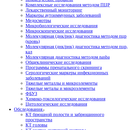
Комплексные исследования методом ПЦР
Лекарственный мониторинг
Маркеры аутоиммунных заболеваний
Медосмотры
Микробиологические исследования
Микроскопические исследования
Молекулярная (днк/рнк) диагностика методом пцр
(кровь)
Молекулярная (днк/рнк) диагностика методом пцр,
кал
Молекулярная диагностика методом nasba
Общеклинические исследования
Программы пренатального скрининга
Серологические маркеры инфекционных
заболеваний
Тяжелые металлы и микроэлементы
Тяжелые металы и микроэлементы
ФБУЗ
Химико-токсилогические исследования
Цитологические исследования
Обследования
КТ брюшной полости и забрюшинного
пространства
КТ головы