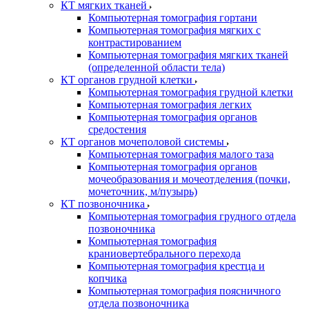
КТ мягких тканей
Компьютерная томография гортани
Компьютерная томография мягких с
контрастированием
Компьютерная томография мягких тканей
(определенной области тела)
КТ органов грудной клетки
Компьютерная томография грудной клетки
Компьютерная томография легких
Компьютерная томография органов
средостения
КТ органов мочеполовой системы
Компьютерная томография малого таза
Компьютерная томография органов
мочеобразования и мочеотделения (почки,
мочеточник, м/пузырь)
КТ позвоночника
Компьютерная томография грудного отдела
позвоночника
Компьютерная томография
краниовертебрального перехода
Компьютерная томография крестца и
копчика
Компьютерная томография поясничного
отдела позвоночника