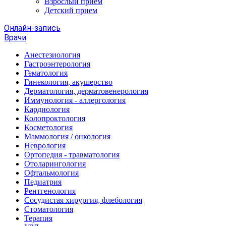
Взрослый прием
Детский прием
Онлайн-запись
Врачи
Анестезиология
Гастроэнтерология
Гематология
Гинекология, акушерство
Дерматология, дерматовенерология
Иммунология - аллергология
Кардиология
Колопроктология
Косметология
Маммология / онкология
Неврология
Ортопедия - травматология
Отоларингология
Офтальмология
Педиатрия
Рентгенология
Сосудистая хирургия, флебология
Стоматология
Терапия