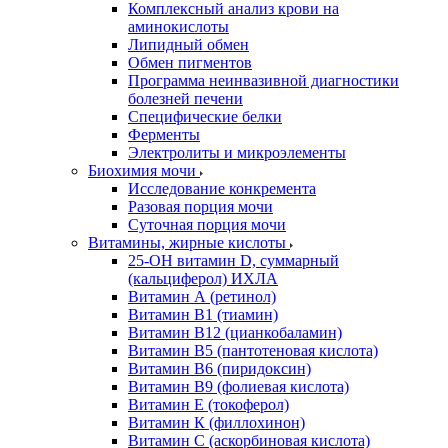
Комплексный анализ крови на
аминокислоты
Липидный обмен
Обмен пигментов
Программа неинвазивной диагностики
болезней печени
Специфические белки
Ферменты
Электролиты и микроэлементы
Биохимия мочи
Исследование конкремента
Разовая порция мочи
Суточная порция мочи
Витамины, жирные кислоты
25-OH витамин D, суммарный
(кальциферол) ИХЛА
Витамин А (ретинол)
Витамин В1 (тиамин)
Витамин В12 (цианкобаламин)
Витамин В5 (пантотеновая кислота)
Витамин В6 (пиридоксин)
Витамин В9 (фолиевая кислота)
Витамин Е (токоферол)
Витамин К (филлохинон)
Витамин С (аскорбиновая кислота)