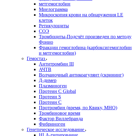
метгемоглобин
Миелограмма
Микроскопия крови на обнаружения LE
клеток
Ретикулоциты
СОЭ
Тромбоциты-Подсчёт произведен по методу
Фонио
Фракции гемоглобина (карбоксигемоглобин
и метгемоглобин)
Гемостаз
Антитромбин III
АЧТВ
Волчаночный антикоагулянт (скрининг)
Д-димер
Плазминоген
Протеин C Global
Протеин S
Протеин С
Протромбин (время, по Квику, МНО)
Тромбиновое время
Фактор Виллебранда
Фибриноген
Генетическое исследование
HLA-типирование