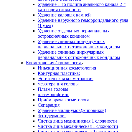
Удаление 1-го полипа анального канала 2-я
категория сложности
Удаление каловых камней
Удаление наружного геморроидального узла
(1 узел)
Удаление отдельных перианальных
остроконечных кондилом
Удаление сливных полукружных
перианальных остроконечных кондилом
Удаление сливных циркулярных
перианальных остроконечных кондилом
Косметология / трихология
Иньекционная косметология
Контурная пластика:
Эстетическая косметология
мезотерапия головы
Плазма головы
плазмолифтинг
Приём врача косметолога
Сепарация
Удаление миллиумов(жировиков)
фотодермолиз
Чистка лица медицинская 1 сложности
Чистка лица механическая 1 сложности
Чистка лица механическая 2 сложности