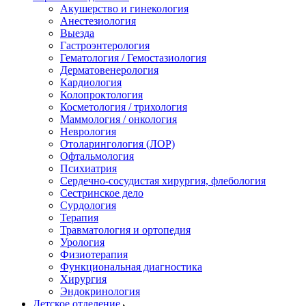
Акушерство и гинекология
Анестезиология
Выезда
Гастроэнтерология
Гематология / Гемостазиология
Дерматовенерология
Кардиология
Колопроктология
Косметология / трихология
Маммология / онкология
Неврология
Отоларингология (ЛОР)
Офтальмология
Психиатрия
Сердечно-сосудистая хирургия, флебология
Сестринское дело
Сурдология
Терапия
Травматология и ортопедия
Урология
Физиотерапия
Функциональная диагностика
Хирургия
Эндокринология
Детское отделение