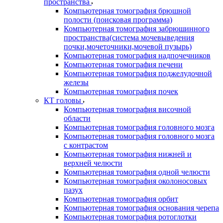
пространства
Компьютерная томография брюшной
полости (поисковая программа)
Компьютерная томография забрюшинного
пространства(система мочевыведения
почки,мочеточники,мочевой пузырь)
Компьютерная томография надпочечников
Компьютерная томография печени
Компьютерная томография поджелудочной
железы
Компьютерная томография почек
КТ головы
Компьютерная томография височной
области
Компьютерная томография головного мозга
Компьютерная томография головного мозга
с контрастом
Компьютерная томография нижней и
верхней челюсти
Компьютерная томография одной челюсти
Компьютерная томография околоносовых
пазух
Компьютерная томография орбит
Компьютерная томография основания черепа
Компьютерная томография ротоглотки