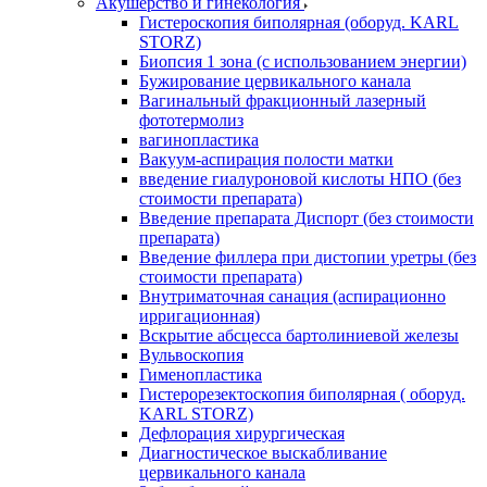
Акушерство и гинекология
Гистероскопия биполярная (оборуд. KARL
STORZ)
Биопсия 1 зона (с использованием энергии)
Бужирование цервикального канала
Вагинальный фракционный лазерный
фототермолиз
вагинопластика
Вакуум-аспирация полости матки
введение гиалуроновой кислоты НПО (без
стоимости препарата)
Введение препарата Диспорт (без стоимости
препарата)
Введение филлера при дистопии уретры (без
стоимости препарата)
Внутриматочная санация (аспирационно
ирригационная)
Вскрытие абсцесса бартолиниевой железы
Вульвоскопия
Гименопластика
Гистерорезектоскопия биполярная ( оборуд.
KARL STORZ)
Дефлорация хирургическая
Диагностическое выскабливание
цервикального канала