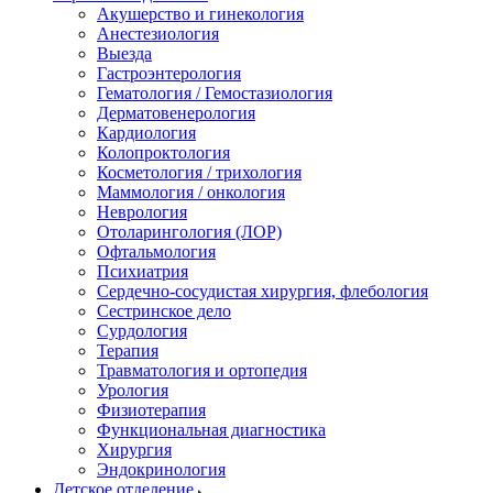
Акушерство и гинекология
Анестезиология
Выезда
Гастроэнтерология
Гематология / Гемостазиология
Дерматовенерология
Кардиология
Колопроктология
Косметология / трихология
Маммология / онкология
Неврология
Отоларингология (ЛОР)
Офтальмология
Психиатрия
Сердечно-сосудистая хирургия, флебология
Сестринское дело
Сурдология
Терапия
Травматология и ортопедия
Урология
Физиотерапия
Функциональная диагностика
Хирургия
Эндокринология
Детское отделение