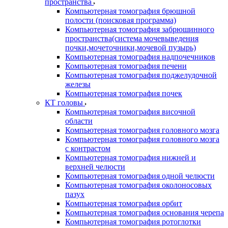
пространства
Компьютерная томография брюшной
полости (поисковая программа)
Компьютерная томография забрюшинного
пространства(система мочевыведения
почки,мочеточники,мочевой пузырь)
Компьютерная томография надпочечников
Компьютерная томография печени
Компьютерная томография поджелудочной
железы
Компьютерная томография почек
КТ головы
Компьютерная томография височной
области
Компьютерная томография головного мозга
Компьютерная томография головного мозга
с контрастом
Компьютерная томография нижней и
верхней челюсти
Компьютерная томография одной челюсти
Компьютерная томография околоносовых
пазух
Компьютерная томография орбит
Компьютерная томография основания черепа
Компьютерная томография ротоглотки