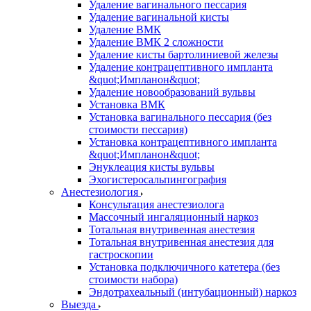
Удаление вагинального пессария
Удаление вагинальной кисты
Удаление ВМК
Удаление ВМК 2 сложности
Удаление кисты бартолиниевой железы
Удаление контрацептивного импланта
&quot;Импланон&quot;
Удаление новообразований вульвы
Установка ВМК
Установка вагинального пессария (без
стоимости пессария)
Установка контрацептивного импланта
&quot;Импланон&quot;
Энуклеация кисты вульвы
Эхогистеросальпингография
Анестезиология
Консультация анестезиолога
Массочный ингаляционный наркоз
Тотальная внутривенная анестезия
Тотальная внутривенная анестезия для
гастроскопии
Установка подключичного катетера (без
стоимости набора)
Эндотрахеальный (интубационный) наркоз
Выезда