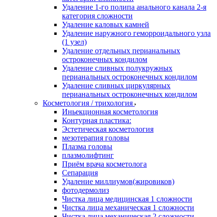
Удаление 1-го полипа анального канала 2-я
категория сложности
Удаление каловых камней
Удаление наружного геморроидального узла
(1 узел)
Удаление отдельных перианальных
остроконечных кондилом
Удаление сливных полукружных
перианальных остроконечных кондилом
Удаление сливных циркулярных
перианальных остроконечных кондилом
Косметология / трихология
Иньекционная косметология
Контурная пластика:
Эстетическая косметология
мезотерапия головы
Плазма головы
плазмолифтинг
Приём врача косметолога
Сепарация
Удаление миллиумов(жировиков)
фотодермолиз
Чистка лица медицинская 1 сложности
Чистка лица механическая 1 сложности
Чистка лица механическая 2 сложности