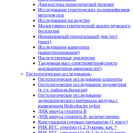
Диагностика периодической болезни
Исследование генетических полиморфизмов
методом пцр
Исследование на родство
Молекулярно-генетический анализ мужского
бесплодия
Неинвазивный пренатальный днк-тест
(нипт)
Исследование кариотипа
(кариотипирование)
Наследственные эпилепсии
Тандемная масс-спектрометрия(спектр
ацилкарнитинов,аминокислот)
Гистологические исследования
Гистологическое исследование плаценты
Гистологическое исследование эндометрия
(в т.ч. пайпель-биопсия)
Гистологическое исследование
эндоскопического материала желудка с
выявлением Helicobacter pylori
ДНК вируса гепатита B
ДНК вируса гепатита B, количественно
Консультация готовых препаратов (1 локус)
РНК ВГC, генотип (1,2,3) кровь, кач. *
РНК ВГC, генотип (1a,1b,2,3a,4,5a,6) кровь,