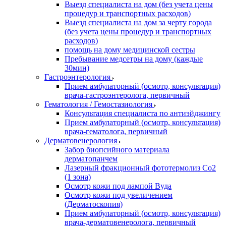
Выезд специалиста на дом (без учета цены
процедур и транспортных расходов)
Выезд специалиста на дом за черту города
(без учета цены процедур и транспортных
расходов)
помощь на дому медицинской сестры
Пребывание медсетры на дому (каждые
30мин)
Гастроэнтерология
Прием амбулаторный (осмотр, консультация)
врача-гастроэнтеролога, первичный
Гематология / Гемостазиология
Консультация специалиста по антиэйджингу
Прием амбулаторный (осмотр, консультация)
врача-гематолога, первичный
Дерматовенерология
Забор биопсийного материала
дерматопанчем
Лазерный фракционный фототермолиз Со2
(1 зона)
Осмотр кожи под лампой Вуда
Осмотр кожи под увеличением
(Дерматоскопия)
Прием амбулаторный (осмотр, консультация)
врача-дерматовенеролога, первичный