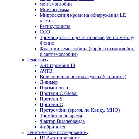
метгемоглобин
Миелограмма
Микроскопия крови на обнаружения LE
клеток
Ретикулоциты
СОЭ
Тромбоциты-Подсчёт произведен по методу
Фонио
Фракции гемоглобина (карбоксигемоглобин
и метгемоглобин)
Гемостаз
Антитромбин III
АЧТВ
Волчаночный антикоагулянт (скрининг)
Д-димер
Плазминоген
Протеин C Global
Протеин S
Протеин С
Протромбин (время, по Квику, МНО)
Тромбиновое время
Фактор Виллебранда
Фибриноген
Генетическое исследование
HLA-типирование