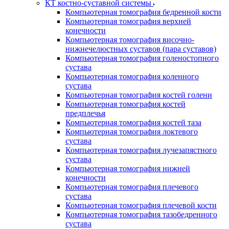
КТ костно-суставной системы
Компьютерная томография бедренной кости
Компьютерная томография верхней
конечности
Компьютерная томография височно-
нижнечелюстных суставов (пара суставов)
Компьютерная томография голеностопного
сустава
Компьютерная томография коленного
сустава
Компьютерная томография костей голени
Компьютерная томография костей
предплечья
Компьютерная томография костей таза
Компьютерная томография локтевого
сустава
Компьютерная томография лучезапястного
сустава
Компьютерная томография нижней
конечности
Компьютерная томография плечевого
сустава
Компьютерная томография плечевой кости
Компьютерная томография тазобедренного
сустава