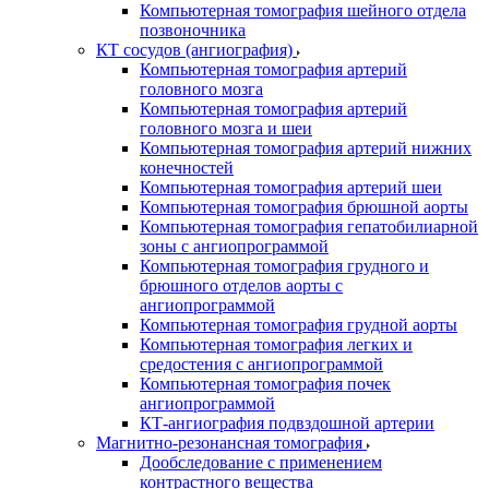
Компьютерная томография шейного отдела
позвоночника
КТ сосудов (ангиография)
Компьютерная томография артерий
головного мозга
Компьютерная томография артерий
головного мозга и шеи
Компьютерная томография артерий нижних
конечностей
Компьютерная томография артерий шеи
Компьютерная томография брюшной аорты
Компьютерная томография гепатобилиарной
зоны с ангиопрограммой
Компьютерная томография грудного и
брюшного отделов аорты с
ангиопрограммой
Компьютерная томография грудной аорты
Компьютерная томография легких и
средостения с ангиопрограммой
Компьютерная томография почек
ангиопрограммой
КТ-ангиография подвздошной артерии
Магнитно-резонансная томография
Дообследование с применением
контрастного вещества