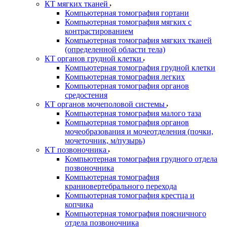
КТ мягких тканей
Компьютерная томография гортани
Компьютерная томография мягких с
контрастированием
Компьютерная томография мягких тканей
(определенной области тела)
КТ органов грудной клетки
Компьютерная томография грудной клетки
Компьютерная томография легких
Компьютерная томография органов
средостения
КТ органов мочеполовой системы
Компьютерная томография малого таза
Компьютерная томография органов
мочеобразования и мочеотделения (почки,
мочеточник, м/пузырь)
КТ позвоночника
Компьютерная томография грудного отдела
позвоночника
Компьютерная томография
краниовертебрального перехода
Компьютерная томография крестца и
копчика
Компьютерная томография поясничного
отдела позвоночника