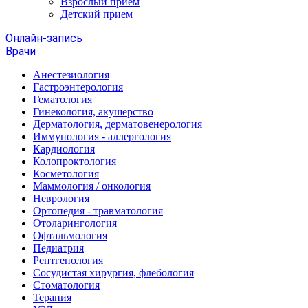
Взрослый прием
Детский прием
Онлайн-запись
Врачи
Анестезиология
Гастроэнтерология
Гематология
Гинекология, акушерство
Дерматология, дерматовенерология
Иммунология - аллергология
Кардиология
Колопроктология
Косметология
Маммология / онкология
Неврология
Ортопедия - травматология
Отоларингология
Офтальмология
Педиатрия
Рентгенология
Сосудистая хирургия, флебология
Стоматология
Терапия