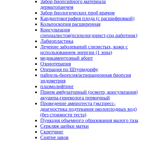
Забор биопсийного материала
дерматопанчем
Забор биологических проб врачом
Кардиотокография плода (с расшифровкой)
Кольпоскопия расширенная
Консультация
специалистов(психолог,юрист,соц.работник)
Лабиопластика
Лечение заболеваний слизистых, кожи с
использованием энергии (1 зона)
медикаментозный аборт
Озонотерапия
Операция по Штурмдорфу
пайпель-биопсия/аспирационная биопсия
эндометрия
плазмолифтинг
Прием амбулаторный (осмотр, консультация)
акушера-гинеколога первичный
Проведение амниотеста (экспресс-
диагностика подтекания околоплодных вод)
(без стоимости теста)
Пункция объемного образования малого таза
Серкляж шейки матки
Скретчинг
Снятие швов