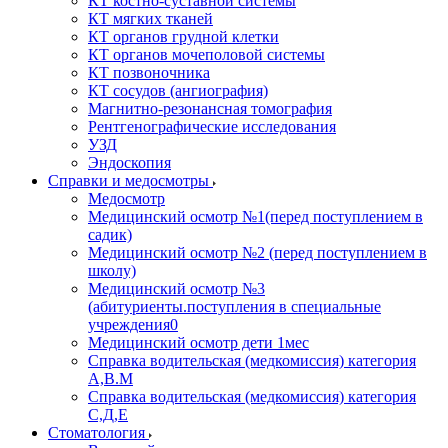
КТ костно-суставной системы
КТ мягких тканей
КТ органов грудной клетки
КТ органов мочеполовой системы
КТ позвоночника
КТ сосудов (ангиография)
Магнитно-резонансная томография
Рентгенографические исследования
УЗД
Эндоскопия
Справки и медосмотры
Медосмотр
Медицинский осмотр №1(перед поступлением в
садик)
Медицинский осмотр №2 (перед поступлением в
школу)
Медицинский осмотр №3
(абитуриенты.поступления в специальные
учреждения0
Медицинский осмотр дети 1мес
Справка водительская (медкомиссия) категория
А,В.М
Справка водительская (медкомиссия) категория
С,Д,Е
Стоматология