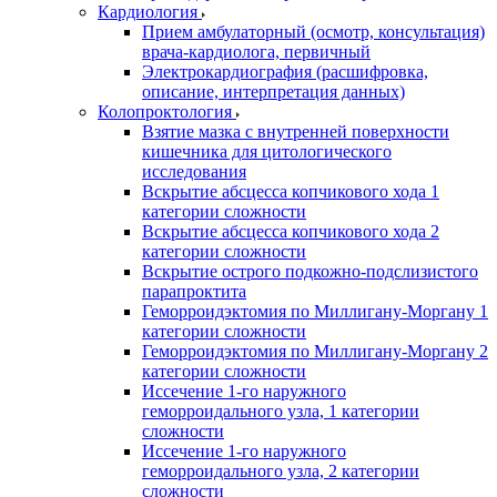
Кардиология
Прием амбулаторный (осмотр, консультация)
врача-кардиолога, первичный
Электрокардиография (расшифровка,
описание, интерпретация данных)
Колопроктология
Взятие мазка с внутренней поверхности
кишечника для цитологического
исследования
Вскрытие абсцесса копчикового хода 1
категории сложности
Вскрытие абсцесса копчикового хода 2
категории сложности
Вскрытие острого подкожно-подслизистого
парапроктита
Геморроидэктомия по Миллигану-Моргану 1
категории сложности
Геморроидэктомия по Миллигану-Моргану 2
категории сложности
Иссечение 1-го наружного
геморроидального узла, 1 категории
сложности
Иссечение 1-го наружного
геморроидального узла, 2 категории
сложности