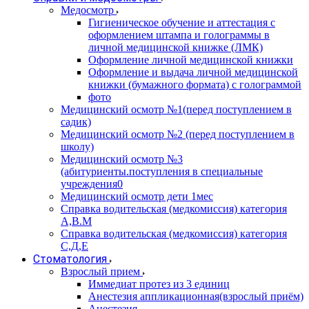
Медосмотр
Гигиеническое обучение и аттестация с
оформлением штампа и голограммы в
личной медицинской книжке (ЛМК)
Оформление личной медицинской книжки
Оформление и выдача личной медицинской
книжки (бумажного формата) с голограммой
фото
Медицинский осмотр №1(перед поступлением в
садик)
Медицинский осмотр №2 (перед поступлением в
школу)
Медицинский осмотр №3
(абитуриенты.поступления в специальные
учреждения0
Медицинский осмотр дети 1мес
Справка водительская (медкомиссия) категория
А,В.М
Справка водительская (медкомиссия) категория
С,Д,Е
Стоматология
Взрослый прием
Иммедиат протез из 3 единиц
Анестезия аппликационная(взрослый приём)
Анестезия