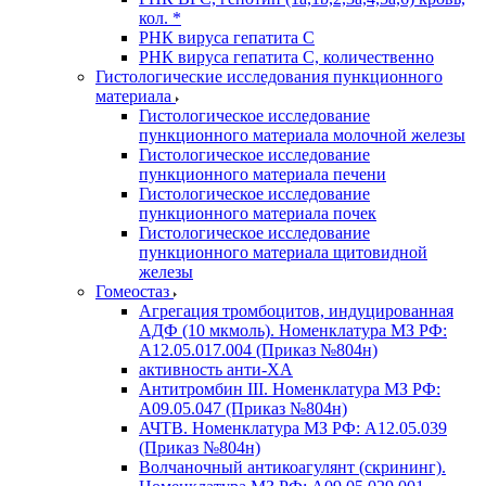
кол. *
РНК вируса гепатита C
РНК вируса гепатита C, количественно
Гистологические исследования пункционного
материала
Гистологическое исследование
пункционного материала молочной железы
Гистологическое исследование
пункционного материала печени
Гистологическое исследование
пункционного материала почек
Гистологическое исследование
пункционного материала щитовидной
железы
Гомеостаз
Агрегация тромбоцитов, индуцированная
АДФ (10 мкмоль). Номенклатура МЗ РФ:
A12.05.017.004 (Приказ №804н)
активность анти-ХА
Антитромбин III. Номенклатура МЗ РФ:
A09.05.047 (Приказ №804н)
АЧТВ. Номенклатура МЗ РФ: A12.05.039
(Приказ №804н)
Волчаночный антикоагулянт (скрининг).