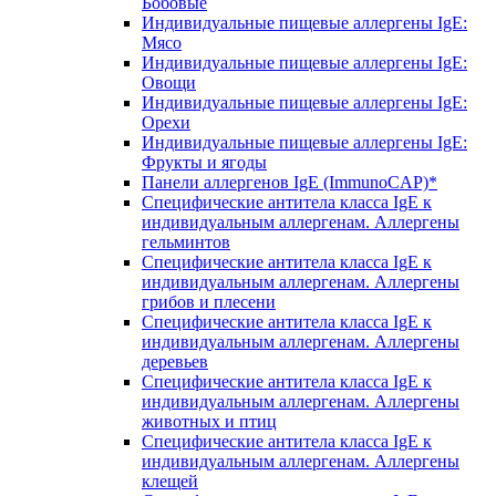
Бобовые
Индивидуальные пищевые аллергены IgE:
Мясо
Индивидуальные пищевые аллергены IgE:
Овощи
Индивидуальные пищевые аллергены IgE:
Орехи
Индивидуальные пищевые аллергены IgE:
Фрукты и ягоды
Панели аллергенов IgE (ImmunoCAP)*
Специфические антитела класса IgE к
индивидуальным аллергенам. Аллергены
гельминтов
Специфические антитела класса IgE к
индивидуальным аллергенам. Аллергены
грибов и плесени
Специфические антитела класса IgE к
индивидуальным аллергенам. Аллергены
деревьев
Специфические антитела класса IgE к
индивидуальным аллергенам. Аллергены
животных и птиц
Специфические антитела класса IgE к
индивидуальным аллергенам. Аллергены
клещей