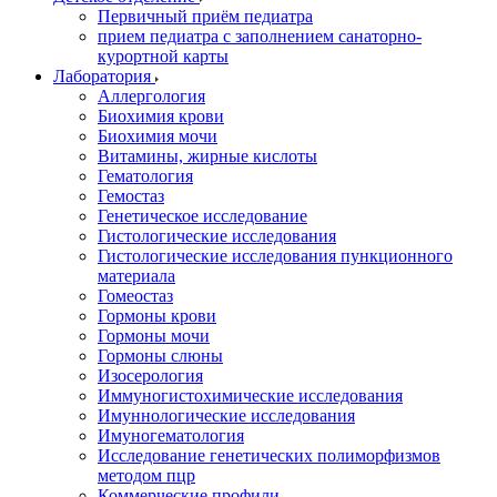
Первичный приём педиатра
прием педиатра с заполнением санаторно-
курортной карты
Лаборатория
Аллергология
Биохимия крови
Биохимия мочи
Витамины, жирные кислоты
Гематология
Гемостаз
Генетическое исследование
Гистологические исследования
Гистологические исследования пункционного
материала
Гомеостаз
Гормоны крови
Гормоны мочи
Гормоны слюны
Изосерология
Иммуногистохимические исследования
Имуннологические исследования
Имуногематология
Исследование генетических полиморфизмов
методом пцр
Коммерческие профили