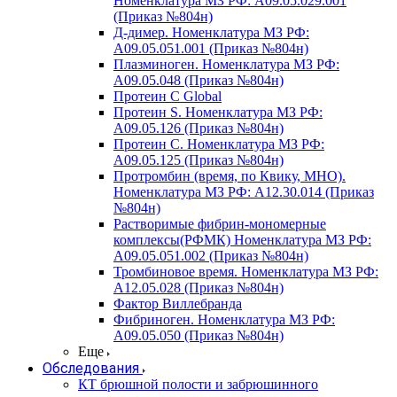
Номенклатура МЗ РФ: A09.05.029.001
(Приказ №804н)
Д-димер. Номенклатура МЗ РФ:
A09.05.051.001 (Приказ №804н)
Плазминоген. Номенклатура МЗ РФ:
A09.05.048 (Приказ №804н)
Протеин C Global
Протеин S. Номенклатура МЗ РФ:
A09.05.126 (Приказ №804н)
Протеин С. Номенклатура МЗ РФ:
A09.05.125 (Приказ №804н)
Протромбин (время, по Квику, МНО).
Номенклатура МЗ РФ: A12.30.014 (Приказ
№804н)
Растворимые фибрин-мономерные
комплексы(РФМК) Номенклатура МЗ РФ:
A09.05.051.002 (Приказ №804н)
Тромбиновое время. Номенклатура МЗ РФ:
A12.05.028 (Приказ №804н)
Фактор Виллебранда
Фибриноген. Номенклатура МЗ РФ:
A09.05.050 (Приказ №804н)
Еще
Обследования
КТ брюшной полости и забрюшинного