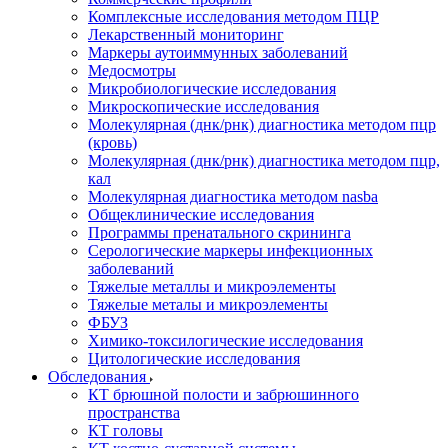
Комплексные исследования методом ПЦР
Лекарственный мониторинг
Маркеры аутоиммунных заболеваний
Медосмотры
Микробиологические исследования
Микроскопические исследования
Молекулярная (днк/рнк) диагностика методом пцр
(кровь)
Молекулярная (днк/рнк) диагностика методом пцр,
кал
Молекулярная диагностика методом nasba
Общеклинические исследования
Программы пренатального скрининга
Серологические маркеры инфекционных
заболеваний
Тяжелые металлы и микроэлементы
Тяжелые металы и микроэлементы
ФБУЗ
Химико-токсилогические исследования
Цитологические исследования
Обследования
КТ брюшной полости и забрюшинного
пространства
КТ головы