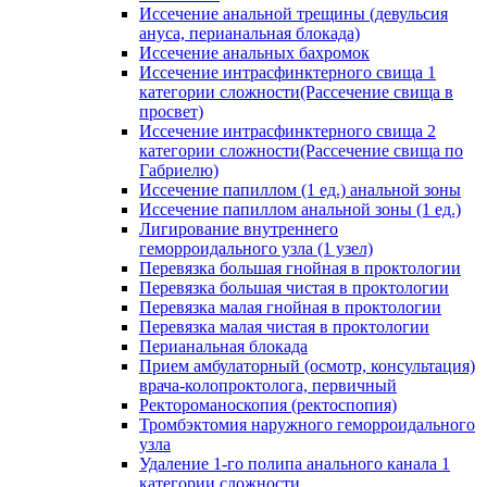
Иссечение анальной трещины (девульсия
ануса, перианальная блокада)
Иссечение анальных бахромок
Иссечение интрасфинктерного свища 1
категории сложности(Рассечение свища в
просвет)
Иссечение интрасфинктерного свища 2
категории сложности(Рассечение свища по
Габриелю)
Иссечение папиллом (1 ед.) анальной зоны
Иссечение папиллом анальной зоны (1 ед.)
Лигирование внутреннего
геморроидального узла (1 узел)
Перевязка большая гнойная в проктологии
Перевязка большая чистая в проктологии
Перевязка малая гнойная в проктологии
Перевязка малая чистая в проктологии
Перианальная блокада
Прием амбулаторный (осмотр, консультация)
врача-колопроктолога, первичный
Ректороманоскопия (ректоспопия)
Тромбэктомия наружного геморроидального
узла
Удаление 1-го полипа анального канала 1
категории сложности