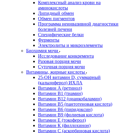
Комплексный анализ крови на
аминокислоты
Липидный обмен
Обмен пигментов
Программа неинвазивной диагностики
болезней печени
Специфические белки
Ферменты
Электролиты и микроэлементы
Биохимия мочи
Исследование конкремента
Разовая порция мочи
Суточная порция мочи
Витамины, жирные кислоты
25-OH витамин D, суммарный
(кальциферол) ИХЛА
Витамин А (ретинол)
Витамин В1 (тиамин)
Витамин В12 (цианкобаламин)
Витамин В5 (пантотеновая кислота)
Витамин В6 (пиридоксин)
Витамин В9 (фолиевая кислота)
Витамин Е (токоферол)
Витамин К (филлохинон)
Витамин С (аскорбиновая кислота)