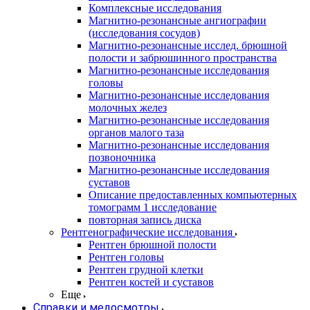
Комплексные исследования
Магнитно-резонансные ангиографии
(исследования сосудов)
Магнитно-резонансные исслед. брюшной
полости и забрюшинного пространства
Магнитно-резонансные исследования
головы
Магнитно-резонансные исследования
молочных желез
Магнитно-резонансные исследования
органов малого таза
Магнитно-резонансные исследования
позвоночника
Магнитно-резонансные исследования
суставов
Описание предоставленных компьютерных
томограмм 1 исследование
повторная запись диска
Рентгенографические исследования
Рентген брюшной полости
Рентген головы
Рентген грудной клетки
Рентген костей и суставов
Еще
Справки и медосмотры