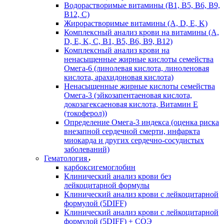
Водорастворимые витамины (B1, B5, B6, В9,
В12, С)
Жирорастворимые витамины (A, D, E, K)
Комплексный анализ крови на витамины (A,
D, E, K, C, B1, B5, B6, В9, B12)
Комплексный анализ крови на
ненасыщенные жирные кислоты семейства
Омега-6 (линолевая кислота, линоленовая
кислота, арахидоновая кислота)
Ненасыщенные жирные кислоты семейства
Омега-3 (эйкозапентаеновая кислота,
докозагексаеновая кислота, Витамин E
(токоферол))
Определение Омега-3 индекса (оценка риска
внезапной сердечной смерти, инфаркта
миокарда и других сердечно-сосудистых
заболеваний)
Гематология
карбоксигемоглобин
Клинический анализ крови без
лейкоцитарной формулы
Клинический анализ крови с лейкоцитарной
формулой (5DIFF)
Клинический анализ крови с лейкоцитарной
формулой (5DIFF) + СОЭ