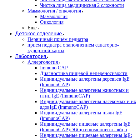
Чистка лица медицинская 2 сложности
Маммология / онкология
Маммология
Онкология
Еще
Детское отделение
Первичный приём педиатра
прием педиатра с заполнением санаторно-
курортной карты
Лаборатория
Аллергология
Immuno CAP
Диагностика пищевой непереносимости
Индивидуальные аллергены деревьев IgE
(ImmunoCAP)
Индивидуальные аллергены животных и
птиц IgE (ImmunoCAP)
Индивидуальные аллергены насекомых и их
ядовIgE (ImmunoCAP)
Индивидуальные аллергены пыли IgE
(ImmunoCAP)
Индивидуальные пищевые аллергены IgE
(ImmunoCAP): Яйцо и компоненты яйца
Индивидуальные пищевые аллергены IgE: