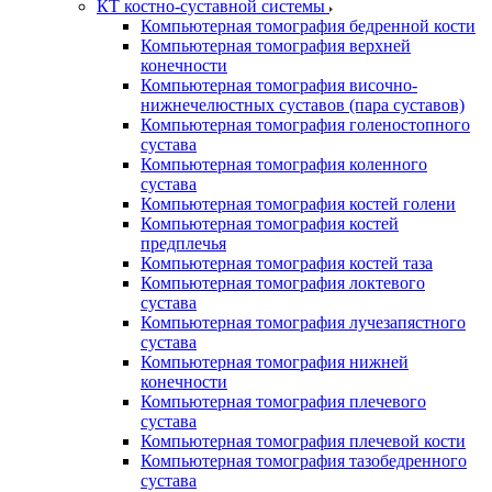
КТ костно-суставной системы
Компьютерная томография бедренной кости
Компьютерная томография верхней
конечности
Компьютерная томография височно-
нижнечелюстных суставов (пара суставов)
Компьютерная томография голеностопного
сустава
Компьютерная томография коленного
сустава
Компьютерная томография костей голени
Компьютерная томография костей
предплечья
Компьютерная томография костей таза
Компьютерная томография локтевого
сустава
Компьютерная томография лучезапястного
сустава
Компьютерная томография нижней
конечности
Компьютерная томография плечевого
сустава
Компьютерная томография плечевой кости
Компьютерная томография тазобедренного
сустава