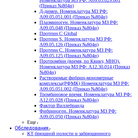
Номенклатура МЗ РФ: A09.05.029.001
(Приказ №804н)
Д-димер. Номенклатура МЗ РФ:
A09.05.051.001 (Приказ №804н)
Плазминоген. Номенклатура МЗ РФ:
A09.05.048 (Приказ №804н)
Протеин C Global
Протеин S. Номенклатура МЗ РФ:
A09.05.126 (Приказ №804н)
Протеин С. Номенклатура МЗ РФ:
A09.05.125 (Приказ №804н)
Протромбин (время, по Квику, МНО).
Номенклатура МЗ РФ: A12.30.014 (Приказ
№804н)
Растворимые фибрин-мономерные
комплексы(РФМК) Номенклатура МЗ РФ:
A09.05.051.002 (Приказ №804н)
Тромбиновое время. Номенклатура МЗ РФ:
A12.05.028 (Приказ №804н)
Фактор Виллебранда
Фибриноген. Номенклатура МЗ РФ:
A09.05.050 (Приказ №804н)
Еще
Обследования
КТ брюшной полости и забрюшинного