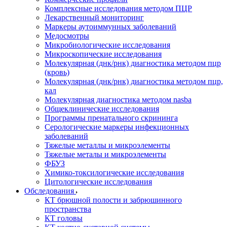
Комплексные исследования методом ПЦР
Лекарственный мониторинг
Маркеры аутоиммунных заболеваний
Медосмотры
Микробиологические исследования
Микроскопические исследования
Молекулярная (днк/рнк) диагностика методом пцр
(кровь)
Молекулярная (днк/рнк) диагностика методом пцр,
кал
Молекулярная диагностика методом nasba
Общеклинические исследования
Программы пренатального скрининга
Серологические маркеры инфекционных
заболеваний
Тяжелые металлы и микроэлементы
Тяжелые металы и микроэлементы
ФБУЗ
Химико-токсилогические исследования
Цитологические исследования
Обследования
КТ брюшной полости и забрюшинного
пространства
КТ головы