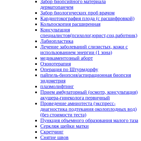
Забор биопсийного материала
дерматопанчем
Забор биологических проб врачом
Кардиотокография плода (с расшифровкой)
Кольпоскопия расширенная
Консультация
специалистов(психолог,юрист,соц.работник)
Лабиопластика
Лечение заболеваний слизистых, кожи с
использованием энергии (1 зона)
медикаментозный аборт
Озонотерапия
Операция по Штурмдорфу
пайпель-биопсия/аспирационная биопсия
эндометрия
плазмолифтинг
Прием амбулаторный (осмотр, консультация)
акушера-гинеколога первичный
Проведение амниотеста (экспресс-
диагностика подтекания околоплодных вод)
(без стоимости теста)
Пункция объемного образования малого таза
Серкляж шейки матки
Скретчинг
Снятие швов