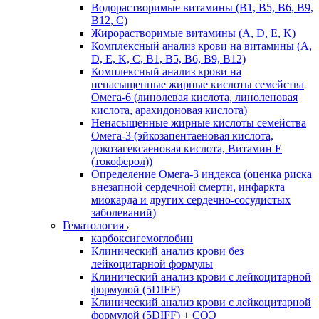
Водорастворимые витамины (B1, B5, B6, В9,
В12, С)
Жирорастворимые витамины (A, D, E, K)
Комплексный анализ крови на витамины (A,
D, E, K, C, B1, B5, B6, В9, B12)
Комплексный анализ крови на
ненасыщенные жирные кислоты семейства
Омега-6 (линолевая кислота, линоленовая
кислота, арахидоновая кислота)
Ненасыщенные жирные кислоты семейства
Омега-3 (эйкозапентаеновая кислота,
докозагексаеновая кислота, Витамин E
(токоферол))
Определение Омега-3 индекса (оценка риска
внезапной сердечной смерти, инфаркта
миокарда и других сердечно-сосудистых
заболеваний)
Гематология
карбоксигемоглобин
Клинический анализ крови без
лейкоцитарной формулы
Клинический анализ крови с лейкоцитарной
формулой (5DIFF)
Клинический анализ крови с лейкоцитарной
формулой (5DIFF) + СОЭ