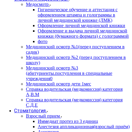
Медосмотр
Гигиеническое обучение и аттестация с
оформлением штампа и голограммы в
личной медицинской книжке (ЛМК)
Оформление личной медицинской книжки
Оформление и выдача личной медицинской
книжки (бумажного формата) с голограммой
фото
Медицинский осмотр №1(перед поступлением в
садик)
Медицинский осмотр №2 (перед поступлением в
школу)
Медицинский осмотр №3
(абитуриенты.поступления в специальные
учреждения0
Медицинский осмотр дети 1мес
Справка водительская (медкомиссия) категория
А,В.М
Справка водительская (медкомиссия) категория
С,Д,Е
Стоматология
Взрослый прием
Иммедиат протез из 3 единиц
Анестезия аппликационная(взрослый приём)
Анестезия