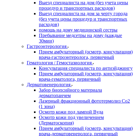
Выезд специалиста на дом (без учета цены
процедур и транспортных расходов)
Выезд специалиста на дом за черту города
(без учета цены процедур и транспортных
расходов)
помощь на дому медицинской сестры
Пребывание медсетры на дому (каждые
30мин)
Гастроэнтерология
Прием амбулаторный (осмотр, консультация)
врача-гастроэнтеролога, первичный
Гематология / Гемостазиология
Консультация специалиста по антиэйджингу
Прием амбулаторный (осмотр, консультация)
врача-гематолога, первичный
Дерматовенерология
Забор биопсийного материала
дерматопанчем
Лазерный фракционный фототермолиз Со2
(1 зона)
Осмотр кожи под лампой Вуда
Осмотр кожи под увеличением
(Дерматоскопия)
Прием амбулаторный (осмотр, консультация)
врача-дерматовенеролога, первичный