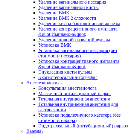
Удаление вагинального пессария
Удаление вагинальной кисты
Удаление ВМК
Удаление ВМК 2 сложности
Удаление кисты бартолиниевой железы
Удаление контрацептивного импланта
&quot;Импланон&quot;
Удаление новообразований вульвы
Установка ВМК
Установка вагинального пессария (без
стоимости пессария)
Установка контрацептивного импланта
&quot;Импланон&quot;
Энуклеация кисты вульвы
Эхогистеросальпингография
Анестезиология
Консультация анестезиолога
Массочный ингаляционный наркоз
Тотальная внутривенная анестезия
Тотальная внутривенная анестезия для
гастроскопии
Установка подключичного катетера (без
стоимости набора)
Эндотрахеальный (интубационный) наркоз
Выезда