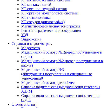
КТ костно-суставной системы
КТ мягких тканей
КТ органов грудной клетки
КТ органов мочеполовой системы
КТ позвоночника
КТ сосудов (ангиография)
Магнитно-резонансная томография
Рентгенографические исследования
УЗД
Эндоскопия
Справки и медосмотры
Медосмотр
Медицинский осмотр №1(перед поступлением в
садик)
Медицинский осмотр №2 (перед поступлением в
школу)
Медицинский осмотр №3
(абитуриенты.поступления в специальные
учреждения0
Медицинский осмотр дети 1мес
Справка водительская (медкомиссия) категория
А,В.М
Справка водительская (медкомиссия) категория
С,Д,Е
Стоматология