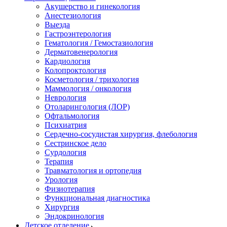
Акушерство и гинекология
Анестезиология
Выезда
Гастроэнтерология
Гематология / Гемостазиология
Дерматовенерология
Кардиология
Колопроктология
Косметология / трихология
Маммология / онкология
Неврология
Отоларингология (ЛОР)
Офтальмология
Психиатрия
Сердечно-сосудистая хирургия, флебология
Сестринское дело
Сурдология
Терапия
Травматология и ортопедия
Урология
Физиотерапия
Функциональная диагностика
Хирургия
Эндокринология
Детское отделение