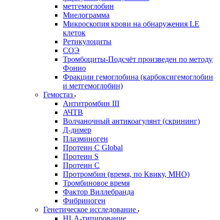
метгемоглобин
Миелограмма
Микроскопия крови на обнаружения LE
клеток
Ретикулоциты
СОЭ
Тромбоциты-Подсчёт произведен по методу
Фонио
Фракции гемоглобина (карбоксигемоглобин
и метгемоглобин)
Гемостаз
Антитромбин III
АЧТВ
Волчаночный антикоагулянт (скрининг)
Д-димер
Плазминоген
Протеин C Global
Протеин S
Протеин С
Протромбин (время, по Квику, МНО)
Тромбиновое время
Фактор Виллебранда
Фибриноген
Генетическое исследование
HLA-типирование