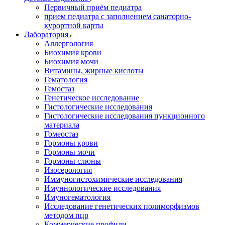
Первичный приём педиатра
прием педиатра с заполнением санаторно-
курортной карты
Лаборатория
Аллергология
Биохимия крови
Биохимия мочи
Витамины, жирные кислоты
Гематология
Гемостаз
Генетическое исследование
Гистологические исследования
Гистологические исследования пункционного
материала
Гомеостаз
Гормоны крови
Гормоны мочи
Гормоны слюны
Изосерология
Иммуногистохимические исследования
Имуннологические исследования
Имуногематология
Исследование генетических полиморфизмов
методом пцр
Коммерческие профили