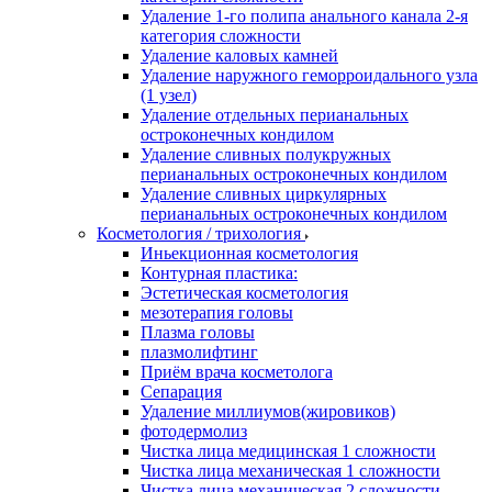
Удаление 1-го полипа анального канала 2-я
категория сложности
Удаление каловых камней
Удаление наружного геморроидального узла
(1 узел)
Удаление отдельных перианальных
остроконечных кондилом
Удаление сливных полукружных
перианальных остроконечных кондилом
Удаление сливных циркулярных
перианальных остроконечных кондилом
Косметология / трихология
Иньекционная косметология
Контурная пластика:
Эстетическая косметология
мезотерапия головы
Плазма головы
плазмолифтинг
Приём врача косметолога
Сепарация
Удаление миллиумов(жировиков)
фотодермолиз
Чистка лица медицинская 1 сложности
Чистка лица механическая 1 сложности
Чистка лица механическая 2 сложности