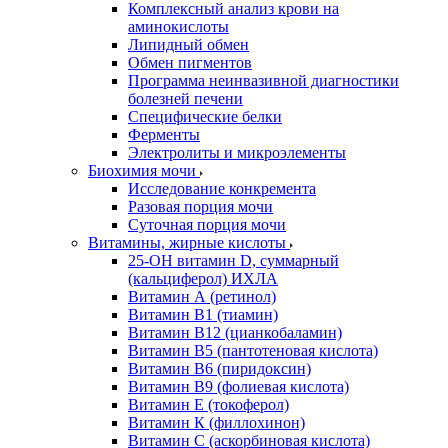
Комплексный анализ крови на
аминокислоты
Липидный обмен
Обмен пигментов
Программа неинвазивной диагностики
болезней печени
Специфические белки
Ферменты
Электролиты и микроэлементы
Биохимия мочи
Исследование конкремента
Разовая порция мочи
Суточная порция мочи
Витамины, жирные кислоты
25-OH витамин D, суммарный
(кальциферол) ИХЛА
Витамин А (ретинол)
Витамин В1 (тиамин)
Витамин В12 (цианкобаламин)
Витамин В5 (пантотеновая кислота)
Витамин В6 (пиридоксин)
Витамин В9 (фолиевая кислота)
Витамин Е (токоферол)
Витамин К (филлохинон)
Витамин С (аскорбиновая кислота)