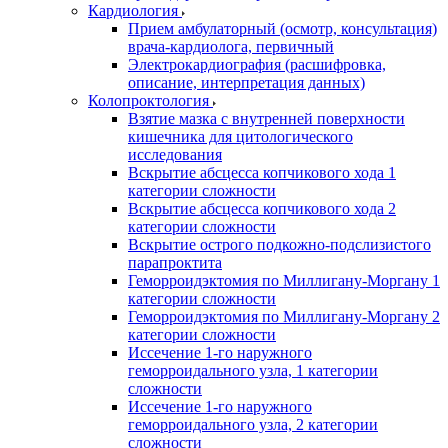
Кардиология
Прием амбулаторный (осмотр, консультация)
врача-кардиолога, первичный
Электрокардиография (расшифровка,
описание, интерпретация данных)
Колопроктология
Взятие мазка с внутренней поверхности
кишечника для цитологического
исследования
Вскрытие абсцесса копчикового хода 1
категории сложности
Вскрытие абсцесса копчикового хода 2
категории сложности
Вскрытие острого подкожно-подслизистого
парапроктита
Геморроидэктомия по Миллигану-Моргану 1
категории сложности
Геморроидэктомия по Миллигану-Моргану 2
категории сложности
Иссечение 1-го наружного
геморроидального узла, 1 категории
сложности
Иссечение 1-го наружного
геморроидального узла, 2 категории
сложности