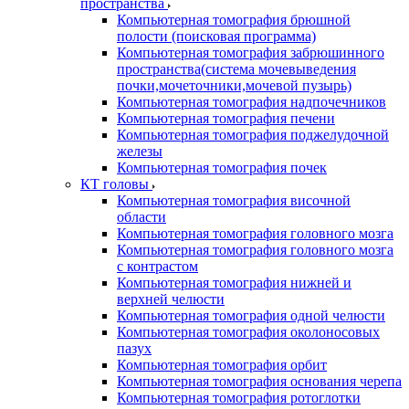
пространства
Компьютерная томография брюшной
полости (поисковая программа)
Компьютерная томография забрюшинного
пространства(система мочевыведения
почки,мочеточники,мочевой пузырь)
Компьютерная томография надпочечников
Компьютерная томография печени
Компьютерная томография поджелудочной
железы
Компьютерная томография почек
КТ головы
Компьютерная томография височной
области
Компьютерная томография головного мозга
Компьютерная томография головного мозга
с контрастом
Компьютерная томография нижней и
верхней челюсти
Компьютерная томография одной челюсти
Компьютерная томография околоносовых
пазух
Компьютерная томография орбит
Компьютерная томография основания черепа
Компьютерная томография ротоглотки