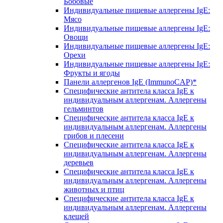
Бобовые
Индивидуальные пищевые аллергены IgE:
Мясо
Индивидуальные пищевые аллергены IgE:
Овощи
Индивидуальные пищевые аллергены IgE:
Орехи
Индивидуальные пищевые аллергены IgE:
Фрукты и ягоды
Панели аллергенов IgE (ImmunoCAP)*
Специфические антитела класса IgE к
индивидуальным аллергенам. Аллергены
гельминтов
Специфические антитела класса IgE к
индивидуальным аллергенам. Аллергены
грибов и плесени
Специфические антитела класса IgE к
индивидуальным аллергенам. Аллергены
деревьев
Специфические антитела класса IgE к
индивидуальным аллергенам. Аллергены
животных и птиц
Специфические антитела класса IgE к
индивидуальным аллергенам. Аллергены
клещей