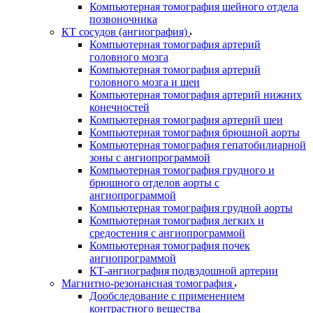
Компьютерная томография шейного отдела
позвоночника
КТ сосудов (ангиография)
Компьютерная томография артерий
головного мозга
Компьютерная томография артерий
головного мозга и шеи
Компьютерная томография артерий нижних
конечностей
Компьютерная томография артерий шеи
Компьютерная томография брюшной аорты
Компьютерная томография гепатобилиарной
зоны с ангиопрограммой
Компьютерная томография грудного и
брюшного отделов аорты с
ангиопрограммой
Компьютерная томография грудной аорты
Компьютерная томография легких и
средостения с ангиопрограммой
Компьютерная томография почек
ангиопрограммой
КТ-ангиография подвздошной артерии
Магнитно-резонансная томография
Дообследование с применением
контрастного вещества