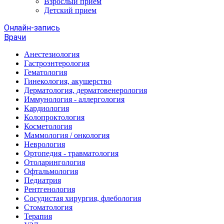
Взрослый прием
Детский прием
Онлайн-запись
Врачи
Анестезиология
Гастроэнтерология
Гематология
Гинекология, акушерство
Дерматология, дерматовенерология
Иммунология - аллергология
Кардиология
Колопроктология
Косметология
Маммология / онкология
Неврология
Ортопедия - травматология
Отоларингология
Офтальмология
Педиатрия
Рентгенология
Сосудистая хирургия, флебология
Стоматология
Терапия