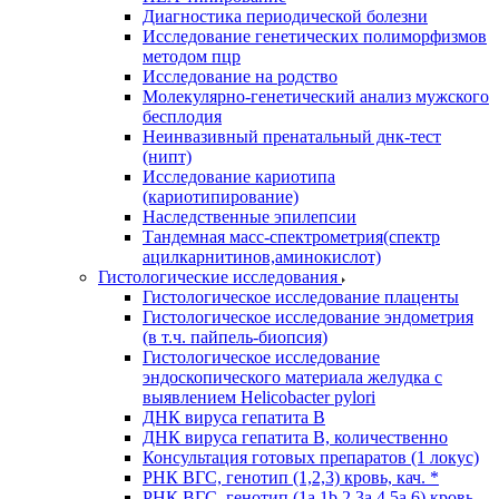
Диагностика периодической болезни
Исследование генетических полиморфизмов
методом пцр
Исследование на родство
Молекулярно-генетический анализ мужского
бесплодия
Неинвазивный пренатальный днк-тест
(нипт)
Исследование кариотипа
(кариотипирование)
Наследственные эпилепсии
Тандемная масс-спектрометрия(спектр
ацилкарнитинов,аминокислот)
Гистологические исследования
Гистологическое исследование плаценты
Гистологическое исследование эндометрия
(в т.ч. пайпель-биопсия)
Гистологическое исследование
эндоскопического материала желудка с
выявлением Helicobacter pylori
ДНК вируса гепатита B
ДНК вируса гепатита B, количественно
Консультация готовых препаратов (1 локус)
РНК ВГC, генотип (1,2,3) кровь, кач. *
РНК ВГC, генотип (1a,1b,2,3a,4,5a,6) кровь,