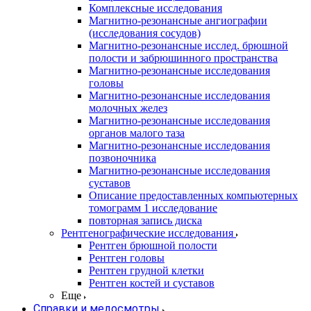
Комплексные исследования
Магнитно-резонансные ангиографии
(исследования сосудов)
Магнитно-резонансные исслед. брюшной
полости и забрюшинного пространства
Магнитно-резонансные исследования
головы
Магнитно-резонансные исследования
молочных желез
Магнитно-резонансные исследования
органов малого таза
Магнитно-резонансные исследования
позвоночника
Магнитно-резонансные исследования
суставов
Описание предоставленных компьютерных
томограмм 1 исследование
повторная запись диска
Рентгенографические исследования
Рентген брюшной полости
Рентген головы
Рентген грудной клетки
Рентген костей и суставов
Еще
Справки и медосмотры