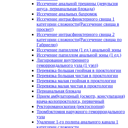
Иссечение анальной трещины (девульсия
ануса, перианальная блокада)
Иссечение анальных бахромок
Иссечение интрасфинктерного свища 1
категории сложности(Рассечение свища в
просвет)
Иссечение интрасфинктерного свища 2
категории сложности(Рассечение свища по
Габриелю)
Иссечение папиллом (1 ед.) анальной зоны
Иссечение папиллом анальной зоны (1 ед.)
Лигирование внутреннего
геморроидального узла (1 узел)
Перевязка большая гнойная в проктологии
Перевязка большая чистая в проктологии
Перевязка малая гнойная в проктологии
Перевязка малая чистая в проктологии
Перианальная блокада
Прием амбулаторный (осмотр, консультация)
врача-колопроктолога, первичный
Ректороманоскопия (ректоспопия)
Тромбэктомия наружного геморроидального
узла
Удаление 1-го полипа анального канала 1
категории сложности