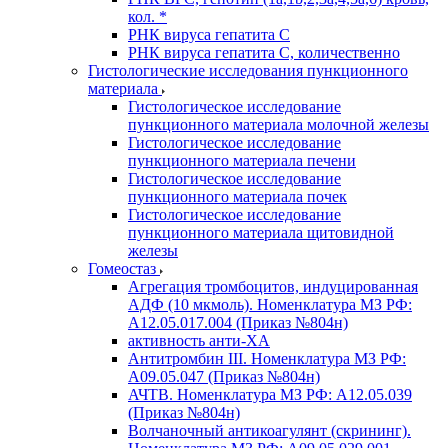
кол. *
РНК вируса гепатита C
РНК вируса гепатита C, количественно
Гистологические исследования пункционного
материала
Гистологическое исследование
пункционного материала молочной железы
Гистологическое исследование
пункционного материала печени
Гистологическое исследование
пункционного материала почек
Гистологическое исследование
пункционного материала щитовидной
железы
Гомеостаз
Агрегация тромбоцитов, индуцированная
АДФ (10 мкмоль). Номенклатура МЗ РФ:
A12.05.017.004 (Приказ №804н)
активность анти-ХА
Антитромбин III. Номенклатура МЗ РФ:
A09.05.047 (Приказ №804н)
АЧТВ. Номенклатура МЗ РФ: A12.05.039
(Приказ №804н)
Волчаночный антикоагулянт (скрининг).