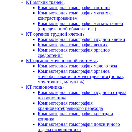
КТ мягких тканей
Компьютерная томография гортани
Компьютерная томография мягких с
контрастированием
Компьютерная томография мягких тканей
(определенной области тела)
КТ органов грудной клетки
Компьютерная томография грудной клетки
Компьютерная томография легких
Компьютерная томография органов
средостения
КТ органов мочеполовой системы
Компьютерная томография малого таза
Компьютерная томография органов
мочеобразования и мочеотделения (почки,
мочеточник, м/пузырь)
КТ позвоночника
Компьютерная томография грудного отдела
позвоночника
Компьютерная томография
краниовертебрального перехода
Компьютерная томография крестца и
копчика
Компьютерная томография поясничного
отдела позвоночника