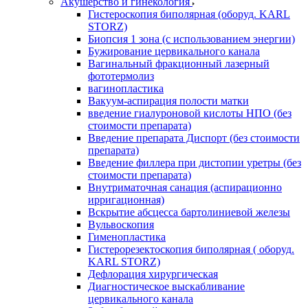
Акушерство и гинекология
Гистероскопия биполярная (оборуд. KARL
STORZ)
Биопсия 1 зона (с использованием энергии)
Бужирование цервикального канала
Вагинальный фракционный лазерный
фототермолиз
вагинопластика
Вакуум-аспирация полости матки
введение гиалуроновой кислоты НПО (без
стоимости препарата)
Введение препарата Диспорт (без стоимости
препарата)
Введение филлера при дистопии уретры (без
стоимости препарата)
Внутриматочная санация (аспирационно
ирригационная)
Вскрытие абсцесса бартолиниевой железы
Вульвоскопия
Гименопластика
Гистерорезектоскопия биполярная ( оборуд.
KARL STORZ)
Дефлорация хирургическая
Диагностическое выскабливание
цервикального канала