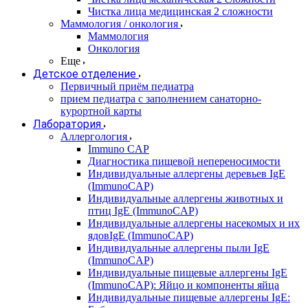
Чистка лица медицинская 2 сложности
Маммология / онкология
Маммология
Онкология
Еще
Детское отделение
Первичный приём педиатра
прием педиатра с заполнением санаторно-
курортной карты
Лаборатория
Аллергология
Immuno CAP
Диагностика пищевой непереносимости
Индивидуальные аллергены деревьев IgE
(ImmunoCAP)
Индивидуальные аллергены животных и
птиц IgE (ImmunoCAP)
Индивидуальные аллергены насекомых и их
ядовIgE (ImmunoCAP)
Индивидуальные аллергены пыли IgE
(ImmunoCAP)
Индивидуальные пищевые аллергены IgE
(ImmunoCAP): Яйцо и компоненты яйца
Индивидуальные пищевые аллергены IgE: