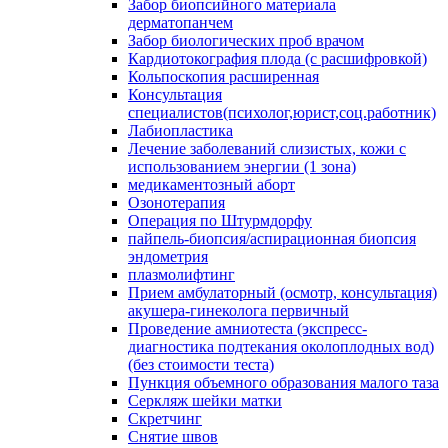
Забор биопсийного материала
дерматопанчем
Забор биологических проб врачом
Кардиотокография плода (с расшифровкой)
Кольпоскопия расширенная
Консультация
специалистов(психолог,юрист,соц.работник)
Лабиопластика
Лечение заболеваний слизистых, кожи с
использованием энергии (1 зона)
медикаментозный аборт
Озонотерапия
Операция по Штурмдорфу
пайпель-биопсия/аспирационная биопсия
эндометрия
плазмолифтинг
Прием амбулаторный (осмотр, консультация)
акушера-гинеколога первичный
Проведение амниотеста (экспресс-
диагностика подтекания околоплодных вод)
(без стоимости теста)
Пункция объемного образования малого таза
Серкляж шейки матки
Скретчинг
Снятие швов