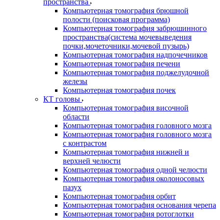
пространства
Компьютерная томография брюшной
полости (поисковая программа)
Компьютерная томография забрюшинного
пространства(система мочевыведения
почки,мочеточники,мочевой пузырь)
Компьютерная томография надпочечников
Компьютерная томография печени
Компьютерная томография поджелудочной
железы
Компьютерная томография почек
КТ головы
Компьютерная томография височной
области
Компьютерная томография головного мозга
Компьютерная томография головного мозга
с контрастом
Компьютерная томография нижней и
верхней челюсти
Компьютерная томография одной челюсти
Компьютерная томография околоносовых
пазух
Компьютерная томография орбит
Компьютерная томография основания черепа
Компьютерная томография ротоглотки