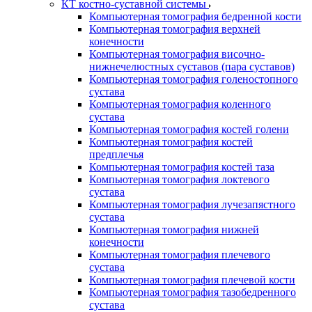
КТ костно-суставной системы
Компьютерная томография бедренной кости
Компьютерная томография верхней
конечности
Компьютерная томография височно-
нижнечелюстных суставов (пара суставов)
Компьютерная томография голеностопного
сустава
Компьютерная томография коленного
сустава
Компьютерная томография костей голени
Компьютерная томография костей
предплечья
Компьютерная томография костей таза
Компьютерная томография локтевого
сустава
Компьютерная томография лучезапястного
сустава
Компьютерная томография нижней
конечности
Компьютерная томография плечевого
сустава
Компьютерная томография плечевой кости
Компьютерная томография тазобедренного
сустава