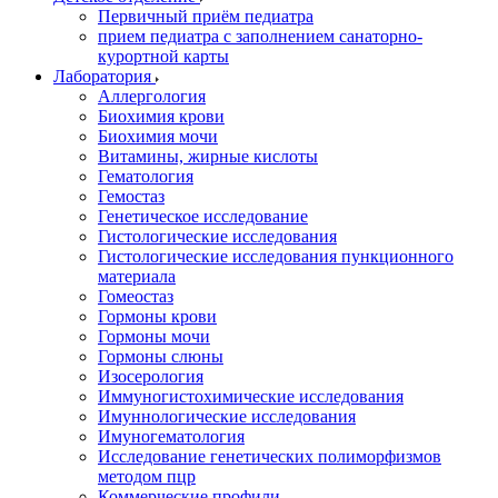
Первичный приём педиатра
прием педиатра с заполнением санаторно-
курортной карты
Лаборатория
Аллергология
Биохимия крови
Биохимия мочи
Витамины, жирные кислоты
Гематология
Гемостаз
Генетическое исследование
Гистологические исследования
Гистологические исследования пункционного
материала
Гомеостаз
Гормоны крови
Гормоны мочи
Гормоны слюны
Изосерология
Иммуногистохимические исследования
Имуннологические исследования
Имуногематология
Исследование генетических полиморфизмов
методом пцр
Коммерческие профили