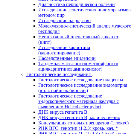
Диагностика периодической болезни
Исследование генетических полиморфизмов
методом пцр
Исследование на родство
Молекулярно-генетический анализ мужского
бесплодия
Неинвазивный пренатальный днк-тест
(нипт)
Исследование кариотипа
(кариотипирование)
Наследственные эпилепсии
Тандемная масс-спектрометрия(спектр
ацилкарнитинов,аминокислот)
Гистологические исследования
Гистологическое исследование плаценты
Гистологическое исследование эндометрия
(в т.ч. пайпель-биопсия)
Гистологическое исследование
эндоскопического материала желудка с
выявлением Helicobacter pylori
ДНК вируса гепатита B
ДНК вируса гепатита B, количественно
Консультация готовых препаратов (1 локус)
РНК ВГC, генотип (1,2,3) кровь, кач. *
РНК ВГC, генотип (1a,1b,2,3a,4,5a,6) кровь,