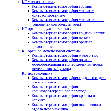
КТ мягких тканей
Компьютерная томография гортани
Компьютерная томография мягких с
контрастированием
Компьютерная томография мягких тканей
(определенной области тела)
КТ органов грудной клетки
Компьютерная томография грудной клетки
Компьютерная томография легких
Компьютерная томография органов
средостения
КТ органов мочеполовой системы
Компьютерная томография малого таза
Компьютерная томография органов
мочеобразования и мочеотделения (почки,
мочеточник, м/пузырь)
КТ позвоночника
Компьютерная томография грудного отдела
позвоночника
Компьютерная томография
краниовертебрального перехода
Компьютерная томография крестца и
копчика
Компьютерная томография поясничного
отдела позвоночника