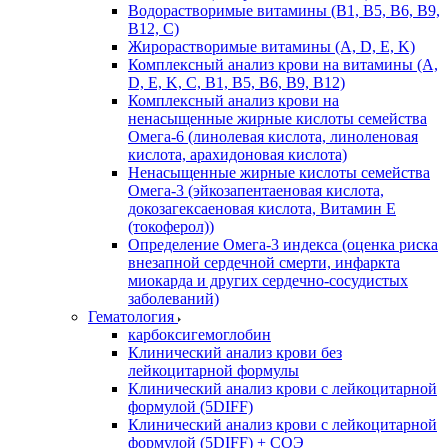
Водорастворимые витамины (B1, B5, B6, В9,
В12, С)
Жирорастворимые витамины (A, D, E, K)
Комплексный анализ крови на витамины (A,
D, E, K, C, B1, B5, B6, В9, B12)
Комплексный анализ крови на
ненасыщенные жирные кислоты семейства
Омега-6 (линолевая кислота, линоленовая
кислота, арахидоновая кислота)
Ненасыщенные жирные кислоты семейства
Омега-3 (эйкозапентаеновая кислота,
докозагексаеновая кислота, Витамин E
(токоферол))
Определение Омега-3 индекса (оценка риска
внезапной сердечной смерти, инфаркта
миокарда и других сердечно-сосудистых
заболеваний)
Гематология
карбоксигемоглобин
Клинический анализ крови без
лейкоцитарной формулы
Клинический анализ крови с лейкоцитарной
формулой (5DIFF)
Клинический анализ крови с лейкоцитарной
формулой (5DIFF) + СОЭ