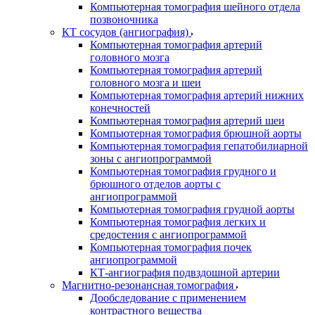
Компьютерная томография шейного отдела
позвоночника
КТ сосудов (ангиография)
Компьютерная томография артерий
головного мозга
Компьютерная томография артерий
головного мозга и шеи
Компьютерная томография артерий нижних
конечностей
Компьютерная томография артерий шеи
Компьютерная томография брюшной аорты
Компьютерная томография гепатобилиарной
зоны с ангиопрограммой
Компьютерная томография грудного и
брюшного отделов аорты с
ангиопрограммой
Компьютерная томография грудной аорты
Компьютерная томография легких и
средостения с ангиопрограммой
Компьютерная томография почек
ангиопрограммой
КТ-ангиография подвздошной артерии
Магнитно-резонансная томография
Дообследование с применением
контрастного вещества