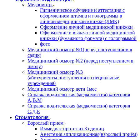
Медосмотр
Гигиеническое обучение и аттестация с
оформлением штампа и голограммы в
личной медицинской книжке (ЛМК)
Оформление личной медицинской книжки
Оформление и выдача личной медицинской
книжки (бумажного формата) с голограммой
фото
Медицинский осмотр №1(перед поступлением в
садик)
Медицинский осмотр №2 (перед поступлением в
школу)
Медицинский осмотр №3
(абитуриенты.поступления в специальные
учреждения0
Медицинский осмотр дети 1мес
Справка водительская (медкомиссия) категория
А,В.М
Справка водительская (медкомиссия) категория
С,Д,Е
Стоматология
Взрослый прием
Иммедиат протез из 3 единиц
Анестезия аппликационная(взрослый приём)
Анестезия