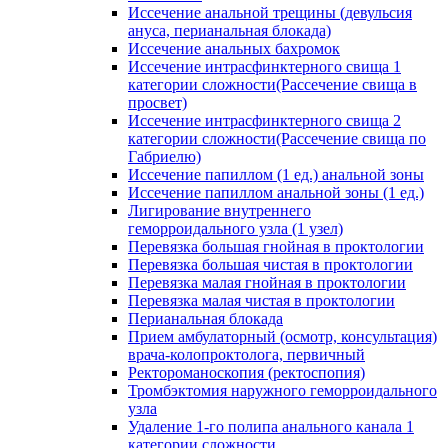
Иссечение анальной трещины (девульсия
ануса, перианальная блокада)
Иссечение анальных бахромок
Иссечение интрасфинктерного свища 1
категории сложности(Рассечение свища в
просвет)
Иссечение интрасфинктерного свища 2
категории сложности(Рассечение свища по
Габриелю)
Иссечение папиллом (1 ед.) анальной зоны
Иссечение папиллом анальной зоны (1 ед.)
Лигирование внутреннего
геморроидального узла (1 узел)
Перевязка большая гнойная в проктологии
Перевязка большая чистая в проктологии
Перевязка малая гнойная в проктологии
Перевязка малая чистая в проктологии
Перианальная блокада
Прием амбулаторный (осмотр, консультация)
врача-колопроктолога, первичный
Ректороманоскопия (ректоспопия)
Тромбэктомия наружного геморроидального
узла
Удаление 1-го полипа анального канала 1
категории сложности