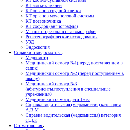
КТ костно-суставной системы
КТ мягких тканей
КТ органов грудной клетки
КТ органов мочеполовой системы
КТ позвоночника
КТ сосудов (ангиография)
Магнитно-резонансная томография
Рентгенографические исследования
УЗД
Эндоскопия
Справки и медосмотры
Медосмотр
Медицинский осмотр №1(перед поступлением в
садик)
Медицинский осмотр №2 (перед поступлением в
школу)
Медицинский осмотр №3
(абитуриенты.поступления в специальные
учреждения0
Медицинский осмотр дети 1мес
Справка водительская (медкомиссия) категория
А,В.М
Справка водительская (медкомиссия) категория
С,Д,Е
Стоматология