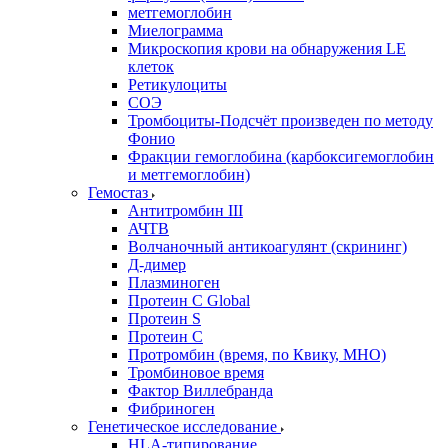
метгемоглобин
Миелограмма
Микроскопия крови на обнаружения LE
клеток
Ретикулоциты
СОЭ
Тромбоциты-Подсчёт произведен по методу
Фонио
Фракции гемоглобина (карбоксигемоглобин
и метгемоглобин)
Гемостаз
Антитромбин III
АЧТВ
Волчаночный антикоагулянт (скрининг)
Д-димер
Плазминоген
Протеин C Global
Протеин S
Протеин С
Протромбин (время, по Квику, МНО)
Тромбиновое время
Фактор Виллебранда
Фибриноген
Генетическое исследование
HLA-типирование