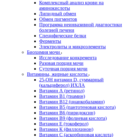
Комплексный анализ крови на
аминокислоты
Липидный обмен
Обмен пигментов
Программа неинвазивной диагностики
болезней печени
Специфические белки
Ферменты
Электролиты и микроэлементы
Биохимия мочи
Исследование конкремента
Разовая порция мочи
Суточная порция мочи
Витамины, жирные кислоты
25-OH витамин D, суммарный
(кальциферол) ИХЛА
Витамин А (ретинол)
Витамин В1 (тиамин)
Витамин В12 (цианкобаламин)
Витамин В5 (пантотеновая кислота)
Витамин В6 (пиридоксин)
Витамин В9 (фолиевая кислота)
Витамин Е (токоферол)
Витамин К (филлохинон)
Витамин С (аскорбиновая кислота)