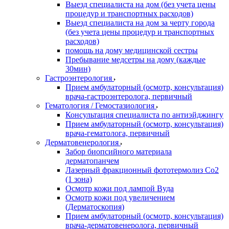
Выезд специалиста на дом (без учета цены
процедур и транспортных расходов)
Выезд специалиста на дом за черту города
(без учета цены процедур и транспортных
расходов)
помощь на дому медицинской сестры
Пребывание медсетры на дому (каждые
30мин)
Гастроэнтерология
Прием амбулаторный (осмотр, консультация)
врача-гастроэнтеролога, первичный
Гематология / Гемостазиология
Консультация специалиста по антиэйджингу
Прием амбулаторный (осмотр, консультация)
врача-гематолога, первичный
Дерматовенерология
Забор биопсийного материала
дерматопанчем
Лазерный фракционный фототермолиз Со2
(1 зона)
Осмотр кожи под лампой Вуда
Осмотр кожи под увеличением
(Дерматоскопия)
Прием амбулаторный (осмотр, консультация)
врача-дерматовенеролога, первичный