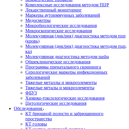
Комплексные исследования методом ПЦР
Лекарственный мониторинг
Маркеры аутоиммунных заболеваний
Медосмотры
Микробиологические исследования
Микроскопические исследования
Молекулярная (днк/рнк) диагностика методом пцр
(кровь)
Молекулярная (днк/рнк) диагностика методом пцр,
кал
Молекулярная диагностика методом nasba
Общеклинические исследования
Программы пренатального скрининга
Серологические маркеры инфекционных
заболеваний
Тяжелые металлы и микроэлементы
Тяжелые металы и микроэлементы
ФБУЗ
Химико-токсилогические исследования
Цитологические исследования
Обследования
КТ брюшной полости и забрюшинного
пространства
КТ головы