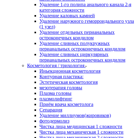
Удаление 1-го полипа анального канала 2-я
категория сложности
Удаление каловых камней
Удаление наружного геморроидального узла
(1 узел)
Удаление отдельных перианальных
остроконечных кондилом
Удаление сливных полукружных
перианальных остроконечных кондилом
Удаление сливных циркулярных
перианальных остроконечных кондилом
Косметология / трихология
Иньекционная косметология
Контурная пластика:
Эстетическая косметология
мезотерапия головы
Плазма головы
плазмолифтинг
Приём врача косметолога
Сепарация
Удаление миллиумов(жировиков)
фотодермолиз
Чистка лица медицинская 1 сложности
Чистка лица механическая 1 сложности
Чистка лица механическая 2 сложности