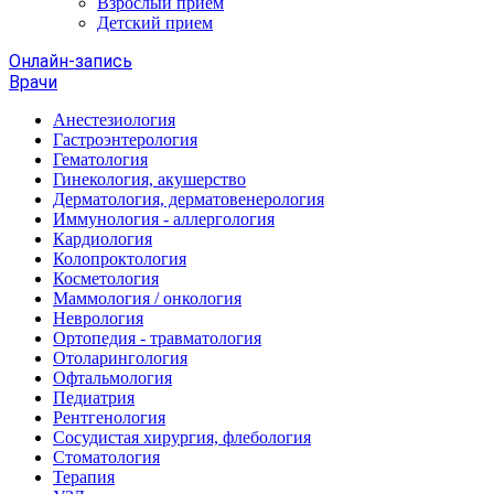
Взрослый прием
Детский прием
Онлайн-запись
Врачи
Анестезиология
Гастроэнтерология
Гематология
Гинекология, акушерство
Дерматология, дерматовенерология
Иммунология - аллергология
Кардиология
Колопроктология
Косметология
Маммология / онкология
Неврология
Ортопедия - травматология
Отоларингология
Офтальмология
Педиатрия
Рентгенология
Сосудистая хирургия, флебология
Стоматология
Терапия