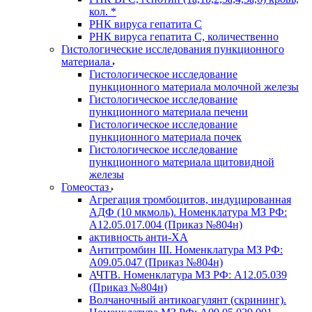
кол. *
РНК вируса гепатита C
РНК вируса гепатита C, количественно
Гистологические исследования пункционного
материала
Гистологическое исследование
пункционного материала молочной железы
Гистологическое исследование
пункционного материала печени
Гистологическое исследование
пункционного материала почек
Гистологическое исследование
пункционного материала щитовидной
железы
Гомеостаз
Агрегация тромбоцитов, индуцированная
АДФ (10 мкмоль). Номенклатура МЗ РФ:
A12.05.017.004 (Приказ №804н)
активность анти-ХА
Антитромбин III. Номенклатура МЗ РФ:
A09.05.047 (Приказ №804н)
АЧТВ. Номенклатура МЗ РФ: A12.05.039
(Приказ №804н)
Волчаночный антикоагулянт (скрининг).