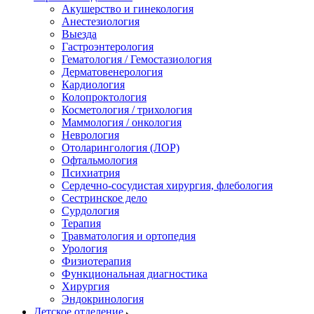
Акушерство и гинекология
Анестезиология
Выезда
Гастроэнтерология
Гематология / Гемостазиология
Дерматовенерология
Кардиология
Колопроктология
Косметология / трихология
Маммология / онкология
Неврология
Отоларингология (ЛОР)
Офтальмология
Психиатрия
Сердечно-сосудистая хирургия, флебология
Сестринское дело
Сурдология
Терапия
Травматология и ортопедия
Урология
Физиотерапия
Функциональная диагностика
Хирургия
Эндокринология
Детское отделение