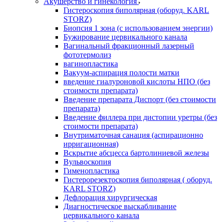
Акушерство и гинекология
Гистероскопия биполярная (оборуд. KARL
STORZ)
Биопсия 1 зона (с использованием энергии)
Бужирование цервикального канала
Вагинальный фракционный лазерный
фототермолиз
вагинопластика
Вакуум-аспирация полости матки
введение гиалуроновой кислоты НПО (без
стоимости препарата)
Введение препарата Диспорт (без стоимости
препарата)
Введение филлера при дистопии уретры (без
стоимости препарата)
Внутриматочная санация (аспирационно
ирригационная)
Вскрытие абсцесса бартолиниевой железы
Вульвоскопия
Гименопластика
Гистерорезектоскопия биполярная ( оборуд.
KARL STORZ)
Дефлорация хирургическая
Диагностическое выскабливание
цервикального канала