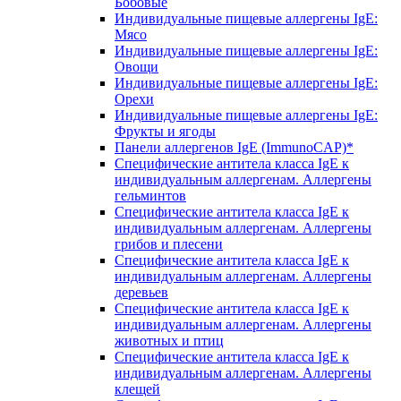
Бобовые
Индивидуальные пищевые аллергены IgE:
Мясо
Индивидуальные пищевые аллергены IgE:
Овощи
Индивидуальные пищевые аллергены IgE:
Орехи
Индивидуальные пищевые аллергены IgE:
Фрукты и ягоды
Панели аллергенов IgE (ImmunoCAP)*
Специфические антитела класса IgE к
индивидуальным аллергенам. Аллергены
гельминтов
Специфические антитела класса IgE к
индивидуальным аллергенам. Аллергены
грибов и плесени
Специфические антитела класса IgE к
индивидуальным аллергенам. Аллергены
деревьев
Специфические антитела класса IgE к
индивидуальным аллергенам. Аллергены
животных и птиц
Специфические антитела класса IgE к
индивидуальным аллергенам. Аллергены
клещей