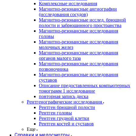
Комплексные исследования
Магнитно-резонансные ангиографии
(исследования сосудов)
Магнитно-резонансные исслед. брюшной
полости и забрюшинного пространства
Магнитно-резонансные исследования
головы
Магнитно-резонансные исследования
молочных желез
Магнитно-резонансные исследования
органов малого таза
Магнитно-резонансные исследования
позвоночника
Магнитно-резонансные исследования
суставов
Описание предоставленных компьютерных
томограмм 1 исследование
повторная запись диска
Рентгенографические исследования
Рентген брюшной полости
Рентген головы
Рентген грудной клетки
Рентген костей и суставов
Еще
Справки и медосмотры