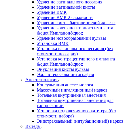
Удаление вагинального пессария
Удаление вагинальной кисты
Удаление ВМК
Удаление ВМК 2 сложности
Удаление кисты бартолиниевой железы
Удаление контрацептивного импланта
&quot;Импланон&quot;
Удаление новообразований вульвы
Установка ВМК
Установка вагинального пессария (без
стоимости пессария)
Установка контрацептивного импланта
&quot;Импланон&quot;
Энуклеация кисты вульвы
Эхогистеросальпингография
Анестезиология
Консультация анестезиолога
Массочный ингаляционный наркоз
Тотальная внутривенная анестезия
Тотальная внутривенная анестезия для
гастроскопии
Установка подключичного катетера (без
стоимости набора)
Эндотрахеальный (интубационный) наркоз
Выезда