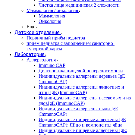
Чистка лица медицинская 2 сложности
Маммология / онкология
Маммология
Онкология
Еще
Детское отделение
Первичный приём педиатра
прием педиатра с заполнением санаторно-
курортной карты
Лаборатория
Аллергология
Immuno CAP
Диагностика пищевой непереносимости
Индивидуальные аллергены деревьев IgE
(ImmunoCAP)
Индивидуальные аллергены животных и
птиц IgE (ImmunoCAP)
Индивидуальные аллергены насекомых и их
ядовIgE (ImmunoCAP)
Индивидуальные аллергены пыли IgE
(ImmunoCAP)
Индивидуальные пищевые аллергены IgE
(ImmunoCAP): Яйцо и компоненты яйца
Индивидуальные пищевые аллергены IgE: