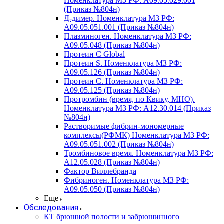
Номенклатура МЗ РФ: A09.05.029.001
(Приказ №804н)
Д-димер. Номенклатура МЗ РФ:
A09.05.051.001 (Приказ №804н)
Плазминоген. Номенклатура МЗ РФ:
A09.05.048 (Приказ №804н)
Протеин C Global
Протеин S. Номенклатура МЗ РФ:
A09.05.126 (Приказ №804н)
Протеин С. Номенклатура МЗ РФ:
A09.05.125 (Приказ №804н)
Протромбин (время, по Квику, МНО).
Номенклатура МЗ РФ: A12.30.014 (Приказ
№804н)
Растворимые фибрин-мономерные
комплексы(РФМК) Номенклатура МЗ РФ:
A09.05.051.002 (Приказ №804н)
Тромбиновое время. Номенклатура МЗ РФ:
A12.05.028 (Приказ №804н)
Фактор Виллебранда
Фибриноген. Номенклатура МЗ РФ:
A09.05.050 (Приказ №804н)
Еще
Обследования
КТ брюшной полости и забрюшинного