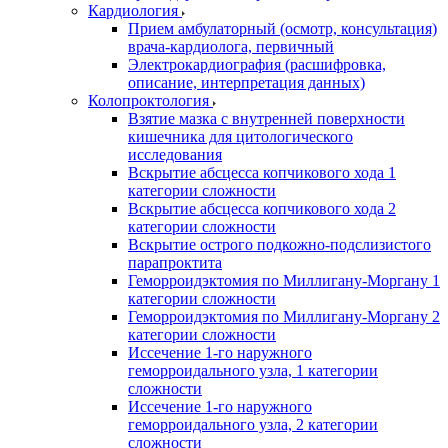
Кардиология
Прием амбулаторный (осмотр, консультация)
врача-кардиолога, первичный
Электрокардиография (расшифровка,
описание, интерпретация данных)
Колопроктология
Взятие мазка с внутренней поверхности
кишечника для цитологического
исследования
Вскрытие абсцесса копчикового хода 1
категории сложности
Вскрытие абсцесса копчикового хода 2
категории сложности
Вскрытие острого подкожно-подслизистого
парапроктита
Геморроидэктомия по Миллигану-Моргану 1
категории сложности
Геморроидэктомия по Миллигану-Моргану 2
категории сложности
Иссечение 1-го наружного
геморроидального узла, 1 категории
сложности
Иссечение 1-го наружного
геморроидального узла, 2 категории
сложности