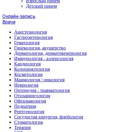
Взрослый прием
Детский прием
Онлайн-запись
Врачи
Анестезиология
Гастроэнтерология
Гематология
Гинекология, акушерство
Дерматология, дерматовенерология
Иммунология - аллергология
Кардиология
Колопроктология
Косметология
Маммология / онкология
Неврология
Ортопедия - травматология
Отоларингология
Офтальмология
Педиатрия
Рентгенология
Сосудистая хирургия, флебология
Стоматология
Терапия