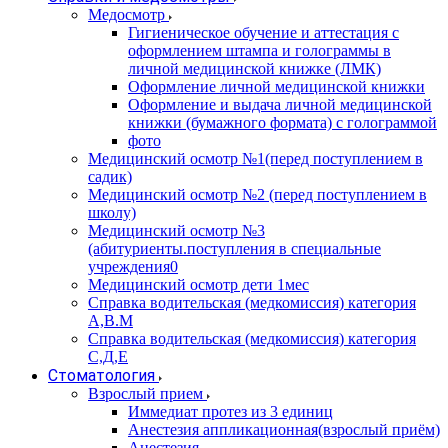
Медосмотр
Гигиеническое обучение и аттестация с
оформлением штампа и голограммы в
личной медицинской книжке (ЛМК)
Оформление личной медицинской книжки
Оформление и выдача личной медицинской
книжки (бумажного формата) с голограммой
фото
Медицинский осмотр №1(перед поступлением в
садик)
Медицинский осмотр №2 (перед поступлением в
школу)
Медицинский осмотр №3
(абитуриенты.поступления в специальные
учреждения0
Медицинский осмотр дети 1мес
Справка водительская (медкомиссия) категория
А,В.М
Справка водительская (медкомиссия) категория
С,Д,Е
Стоматология
Взрослый прием
Иммедиат протез из 3 единиц
Анестезия аппликационная(взрослый приём)
Анестезия