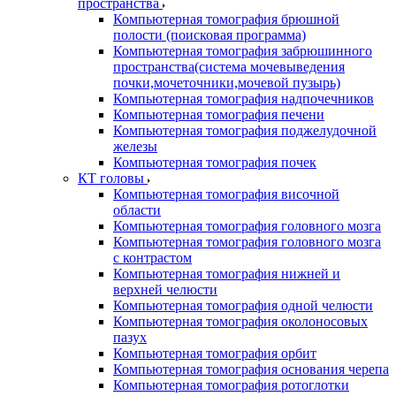
пространства
Компьютерная томография брюшной
полости (поисковая программа)
Компьютерная томография забрюшинного
пространства(система мочевыведения
почки,мочеточники,мочевой пузырь)
Компьютерная томография надпочечников
Компьютерная томография печени
Компьютерная томография поджелудочной
железы
Компьютерная томография почек
КТ головы
Компьютерная томография височной
области
Компьютерная томография головного мозга
Компьютерная томография головного мозга
с контрастом
Компьютерная томография нижней и
верхней челюсти
Компьютерная томография одной челюсти
Компьютерная томография околоносовых
пазух
Компьютерная томография орбит
Компьютерная томография основания черепа
Компьютерная томография ротоглотки