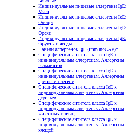
Бобовые
Индивидуальные пищевые аллергены IgE:
Мясо
Индивидуальные пищевые аллергены IgE:
Овощи
Индивидуальные пищевые аллергены IgE:
Орехи
Индивидуальные пищевые аллергены IgE:
Фрукты и ягоды
Панели аллергенов IgE (ImmunoCAP)*
Специфические антитела класса IgE к
индивидуальным аллергенам. Аллергены
гельминтов
Специфические антитела класса IgE к
индивидуальным аллергенам. Аллергены
грибов и плесени
Специфические антитела класса IgE к
индивидуальным аллергенам. Аллергены
деревьев
Специфические антитела класса IgE к
индивидуальным аллергенам. Аллергены
животных и птиц
Специфические антитела класса IgE к
индивидуальным аллергенам. Аллергены
клещей