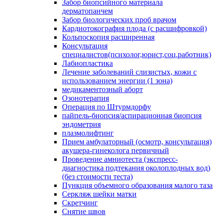
Забор биопсийного материала
дерматопанчем
Забор биологических проб врачом
Кардиотокография плода (с расшифровкой)
Кольпоскопия расширенная
Консультация
специалистов(психолог,юрист,соц.работник)
Лабиопластика
Лечение заболеваний слизистых, кожи с
использованием энергии (1 зона)
медикаментозный аборт
Озонотерапия
Операция по Штурмдорфу
пайпель-биопсия/аспирационная биопсия
эндометрия
плазмолифтинг
Прием амбулаторный (осмотр, консультация)
акушера-гинеколога первичный
Проведение амниотеста (экспресс-
диагностика подтекания околоплодных вод)
(без стоимости теста)
Пункция объемного образования малого таза
Серкляж шейки матки
Скретчинг
Снятие швов