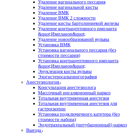
Удаление вагинального пессария
Удаление вагинальной кисты
Удаление ВМК
Удаление ВМК 2 сложности
Удаление кисты бартолиниевой железы
Удаление контрацептивного импланта
&quot;Импланон&quot;
Удаление новообразований вульвы
Установка ВМК
Установка вагинального пессария (без
стоимости пессария)
Установка контрацептивного импланта
&quot;Импланон&quot;
Энуклеация кисты вульвы
Эхогистеросальпингография
Анестезиология
Консультация анестезиолога
Массочный ингаляционный наркоз
Тотальная внутривенная анестезия
Тотальная внутривенная анестезия для
гастроскопии
Установка подключичного катетера (без
стоимости набора)
Эндотрахеальный (интубационный) наркоз
Выезда