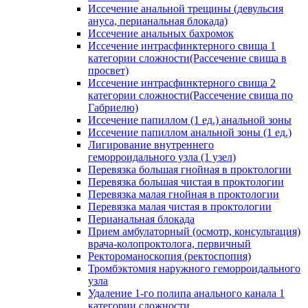
Иссечение анальной трещины (девульсия
ануса, перианальная блокада)
Иссечение анальных бахромок
Иссечение интрасфинктерного свища 1
категории сложности(Рассечение свища в
просвет)
Иссечение интрасфинктерного свища 2
категории сложности(Рассечение свища по
Габриелю)
Иссечение папиллом (1 ед.) анальной зоны
Иссечение папиллом анальной зоны (1 ед.)
Лигирование внутреннего
геморроидального узла (1 узел)
Перевязка большая гнойная в проктологии
Перевязка большая чистая в проктологии
Перевязка малая гнойная в проктологии
Перевязка малая чистая в проктологии
Перианальная блокада
Прием амбулаторный (осмотр, консультация)
врача-колопроктолога, первичный
Ректороманоскопия (ректоспопия)
Тромбэктомия наружного геморроидального
узла
Удаление 1-го полипа анального канала 1
категории сложности