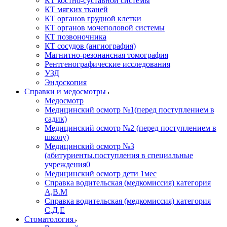
КТ костно-суставной системы
КТ мягких тканей
КТ органов грудной клетки
КТ органов мочеполовой системы
КТ позвоночника
КТ сосудов (ангиография)
Магнитно-резонансная томография
Рентгенографические исследования
УЗД
Эндоскопия
Справки и медосмотры
Медосмотр
Медицинский осмотр №1(перед поступлением в
садик)
Медицинский осмотр №2 (перед поступлением в
школу)
Медицинский осмотр №3
(абитуриенты.поступления в специальные
учреждения0
Медицинский осмотр дети 1мес
Справка водительская (медкомиссия) категория
А,В.М
Справка водительская (медкомиссия) категория
С,Д,Е
Стоматология