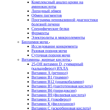
Комплексный анализ крови на
аминокислоты
Липидный обмен
Обмен пигментов
Программа неинвазивной диагностики
болезней печени
Специфические белки
Ферменты
Электролиты и микроэлементы
Биохимия мочи
Исследование конкремента
Разовая порция мочи
Суточная порция мочи
Витамины, жирные кислоты
25-OH витамин D, суммарный
(кальциферол) ИХЛА
Витамин А (ретинол)
Витамин В1 (тиамин)
Витамин В12 (цианкобаламин)
Витамин В5 (пантотеновая кислота)
Витамин В6 (пиридоксин)
Витамин В9 (фолиевая кислота)
Витамин Е (токоферол)
Витамин К (филлохинон)
Витамин С (аскорбиновая кислота)