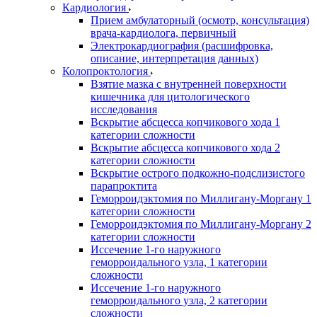
Кардиология
Прием амбулаторный (осмотр, консультация)
врача-кардиолога, первичный
Электрокардиография (расшифровка,
описание, интерпретация данных)
Колопроктология
Взятие мазка с внутренней поверхности
кишечника для цитологического
исследования
Вскрытие абсцесса копчикового хода 1
категории сложности
Вскрытие абсцесса копчикового хода 2
категории сложности
Вскрытие острого подкожно-подслизистого
парапроктита
Геморроидэктомия по Миллигану-Моргану 1
категории сложности
Геморроидэктомия по Миллигану-Моргану 2
категории сложности
Иссечение 1-го наружного
геморроидального узла, 1 категории
сложности
Иссечение 1-го наружного
геморроидального узла, 2 категории
сложности