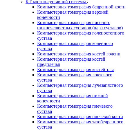
КТ костно-суставной системы
Компьютерная томография бедренной кости
Компьютерная томография верхней
конечности
Компьютерная томография височно-
нижнечелюстных суставов (пара суставов)
Компьютерная томография голеностопного
сустава
Компьютерная томография коленного
сустава
Компьютерная томография костей голени
Компьютерная томография костей
предплечья
Компьютерная томография костей таза
Компьютерная томография локтевого
сустава
Компьютерная томография лучезапястного
сустава
Компьютерная томография нижней
конечности
Компьютерная томография плечевого
сустава
Компьютерная томография плечевой кости
Компьютерная томография тазобедренного
сустава