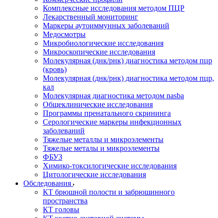
Комплексные исследования методом ПЦР
Лекарственный мониторинг
Маркеры аутоиммунных заболеваний
Медосмотры
Микробиологические исследования
Микроскопические исследования
Молекулярная (днк/рнк) диагностика методом пцр
(кровь)
Молекулярная (днк/рнк) диагностика методом пцр,
кал
Молекулярная диагностика методом nasba
Общеклинические исследования
Программы пренатального скрининга
Серологические маркеры инфекционных
заболеваний
Тяжелые металлы и микроэлементы
Тяжелые металы и микроэлементы
ФБУЗ
Химико-токсилогические исследования
Цитологические исследования
Обследования
КТ брюшной полости и забрюшинного
пространства
КТ головы