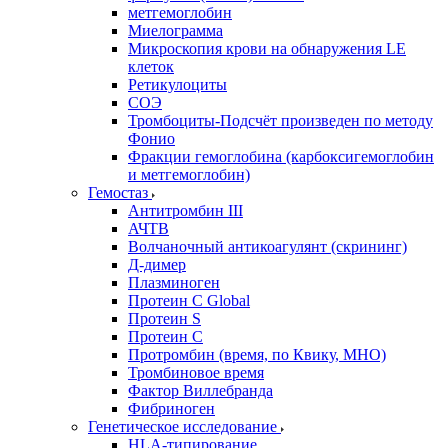
метгемоглобин
Миелограмма
Микроскопия крови на обнаружения LE
клеток
Ретикулоциты
СОЭ
Тромбоциты-Подсчёт произведен по методу
Фонио
Фракции гемоглобина (карбоксигемоглобин
и метгемоглобин)
Гемостаз
Антитромбин III
АЧТВ
Волчаночный антикоагулянт (скрининг)
Д-димер
Плазминоген
Протеин C Global
Протеин S
Протеин С
Протромбин (время, по Квику, МНО)
Тромбиновое время
Фактор Виллебранда
Фибриноген
Генетическое исследование
HLA-типирование