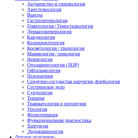
Акушерство и гинекология
Анестезиология
Выезда
Гастроэнтерология
Гематология / Гемостазиология
Дерматовенерология
Кардиология
Колопроктология
Косметология / трихология
Маммология / онкология
Неврология
Отоларингология (ЛОР)
Офтальмология
Психиатрия
Сердечно-сосудистая хирургия, флебология
Сестринское дело
Сурдология
Терапия
Травматология и ортопедия
Урология
Физиотерапия
Функциональная диагностика
Хирургия
Эндокринология
Детское отделение