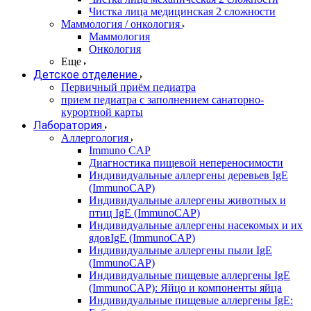
Чистка лица медицинская 2 сложности
Маммология / онкология
Маммология
Онкология
Еще
Детское отделение
Первичный приём педиатра
прием педиатра с заполнением санаторно-
курортной карты
Лаборатория
Аллергология
Immuno CAP
Диагностика пищевой непереносимости
Индивидуальные аллергены деревьев IgE
(ImmunoCAP)
Индивидуальные аллергены животных и
птиц IgE (ImmunoCAP)
Индивидуальные аллергены насекомых и их
ядовIgE (ImmunoCAP)
Индивидуальные аллергены пыли IgE
(ImmunoCAP)
Индивидуальные пищевые аллергены IgE
(ImmunoCAP): Яйцо и компоненты яйца
Индивидуальные пищевые аллергены IgE: