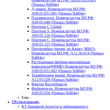
Номенклатура МЗ РФ: A09.05.029.001
(Приказ №804н)
Д-димер. Номенклатура МЗ РФ:
A09.05.051.001 (Приказ №804н)
Плазминоген. Номенклатура МЗ РФ:
A09.05.048 (Приказ №804н)
Протеин C Global
Протеин S. Номенклатура МЗ РФ:
A09.05.126 (Приказ №804н)
Протеин С. Номенклатура МЗ РФ:
A09.05.125 (Приказ №804н)
Протромбин (время, по Квику, МНО).
Номенклатура МЗ РФ: A12.30.014 (Приказ
№804н)
Растворимые фибрин-мономерные
комплексы(РФМК) Номенклатура МЗ РФ:
A09.05.051.002 (Приказ №804н)
Тромбиновое время. Номенклатура МЗ РФ:
A12.05.028 (Приказ №804н)
Фактор Виллебранда
Фибриноген. Номенклатура МЗ РФ:
A09.05.050 (Приказ №804н)
Еще
Обследования
КТ брюшной полости и забрюшинного