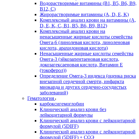
Водорастворимые витамины (B1, B5, B6, В9,
В12, С)
Жирорастворимые витамины (A, D, E, K)
Комплексный анализ крови на витамины (A,
D, E, K, C, B1, B5, B6, В9, B12)
Комплексный анализ крови на
ненасыщенные жирные кислоты семейства
Омега-6 (линолевая кислота, линоленовая
кислота, арахидоновая кислота)
Ненасыщенные жирные кислоты семейства
Омега-3 (эйкозапентаеновая кислота,
докозагексаеновая кислота, Витамин E
(токоферол))
Определение Омега-3 индекса (оценка риска
внезапной сердечной смерти, инфаркта
миокарда и других сердечно-сосудистых
заболеваний)
Гематология
карбоксигемоглобин
Клинический анализ крови без
лейкоцитарной формулы
Клинический анализ крови с лейкоцитарной
формулой (5DIFF)
Клинический анализ крови с лейкоцитарной
формулой (5DIFF) + СОЭ