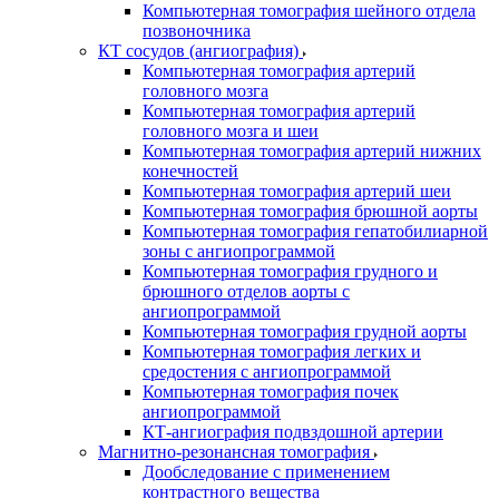
Компьютерная томография шейного отдела
позвоночника
КТ сосудов (ангиография)
Компьютерная томография артерий
головного мозга
Компьютерная томография артерий
головного мозга и шеи
Компьютерная томография артерий нижних
конечностей
Компьютерная томография артерий шеи
Компьютерная томография брюшной аорты
Компьютерная томография гепатобилиарной
зоны с ангиопрограммой
Компьютерная томография грудного и
брюшного отделов аорты с
ангиопрограммой
Компьютерная томография грудной аорты
Компьютерная томография легких и
средостения с ангиопрограммой
Компьютерная томография почек
ангиопрограммой
КТ-ангиография подвздошной артерии
Магнитно-резонансная томография
Дообследование с применением
контрастного вещества