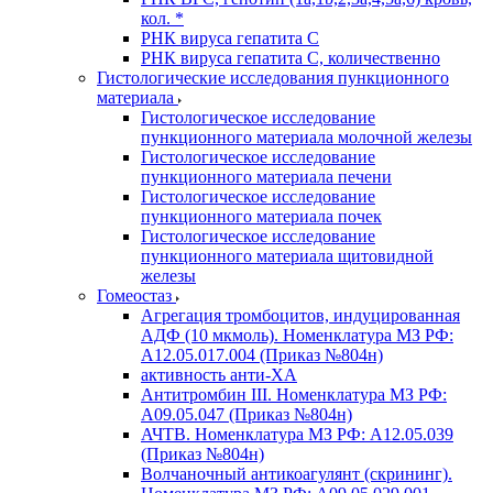
кол. *
РНК вируса гепатита C
РНК вируса гепатита C, количественно
Гистологические исследования пункционного
материала
Гистологическое исследование
пункционного материала молочной железы
Гистологическое исследование
пункционного материала печени
Гистологическое исследование
пункционного материала почек
Гистологическое исследование
пункционного материала щитовидной
железы
Гомеостаз
Агрегация тромбоцитов, индуцированная
АДФ (10 мкмоль). Номенклатура МЗ РФ:
A12.05.017.004 (Приказ №804н)
активность анти-ХА
Антитромбин III. Номенклатура МЗ РФ:
A09.05.047 (Приказ №804н)
АЧТВ. Номенклатура МЗ РФ: A12.05.039
(Приказ №804н)
Волчаночный антикоагулянт (скрининг).