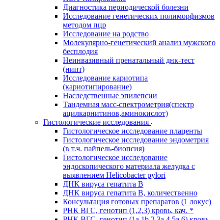
Диагностика периодической болезни
Исследование генетических полиморфизмов
методом пцр
Исследование на родство
Молекулярно-генетический анализ мужского
бесплодия
Неинвазивный пренатальный днк-тест
(нипт)
Исследование кариотипа
(кариотипирование)
Наследственные эпилепсии
Тандемная масс-спектрометрия(спектр
ацилкарнитинов,аминокислот)
Гистологические исследования
Гистологическое исследование плаценты
Гистологическое исследование эндометрия
(в т.ч. пайпель-биопсия)
Гистологическое исследование
эндоскопического материала желудка с
выявлением Helicobacter pylori
ДНК вируса гепатита B
ДНК вируса гепатита B, количественно
Консультация готовых препаратов (1 локус)
РНК ВГC, генотип (1,2,3) кровь, кач. *
РНК ВГC, генотип (1a,1b,2,3a,4,5a,6) кровь,