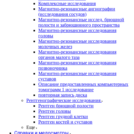
Комплексные исследования
Магнитно-резонансные ангиографии
(исследования сосудов)
Магнитно-резонансные исслед. брюшной
полости и забрюшинного пространства
Магнитно-резонансные исследования
головы
Магнитно-резонансные исследования
молочных желез
Магнитно-резонансные исследования
органов малого таза
Магнитно-резонансные исследования
позвоночника
Магнитно-резонансные исследования
суставов
Описание предоставленных компьютерных
томограмм 1 исследование
повторная запись диска
Рентгенографические исследования
Рентген брюшной полости
Рентген головы
Рентген грудной клетки
Рентген костей и суставов
Еще
Справки и медосмотры