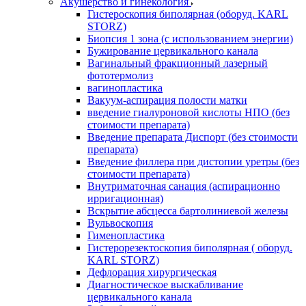
Акушерство и гинекология
Гистероскопия биполярная (оборуд. KARL
STORZ)
Биопсия 1 зона (с использованием энергии)
Бужирование цервикального канала
Вагинальный фракционный лазерный
фототермолиз
вагинопластика
Вакуум-аспирация полости матки
введение гиалуроновой кислоты НПО (без
стоимости препарата)
Введение препарата Диспорт (без стоимости
препарата)
Введение филлера при дистопии уретры (без
стоимости препарата)
Внутриматочная санация (аспирационно
ирригационная)
Вскрытие абсцесса бартолиниевой железы
Вульвоскопия
Гименопластика
Гистерорезектоскопия биполярная ( оборуд.
KARL STORZ)
Дефлорация хирургическая
Диагностическое выскабливание
цервикального канала