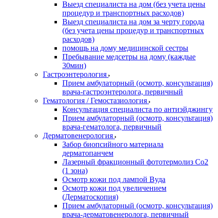
Выезд специалиста на дом (без учета цены
процедур и транспортных расходов)
Выезд специалиста на дом за черту города
(без учета цены процедур и транспортных
расходов)
помощь на дому медицинской сестры
Пребывание медсетры на дому (каждые
30мин)
Гастроэнтерология
Прием амбулаторный (осмотр, консультация)
врача-гастроэнтеролога, первичный
Гематология / Гемостазиология
Консультация специалиста по антиэйджингу
Прием амбулаторный (осмотр, консультация)
врача-гематолога, первичный
Дерматовенерология
Забор биопсийного материала
дерматопанчем
Лазерный фракционный фототермолиз Со2
(1 зона)
Осмотр кожи под лампой Вуда
Осмотр кожи под увеличением
(Дерматоскопия)
Прием амбулаторный (осмотр, консультация)
врача-дерматовенеролога, первичный