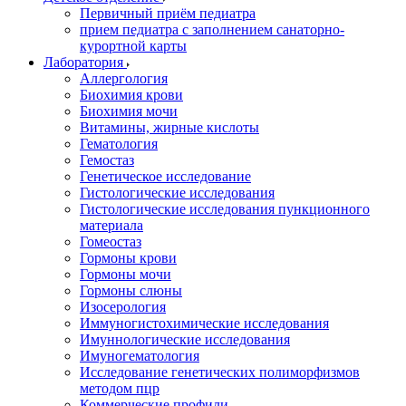
Первичный приём педиатра
прием педиатра с заполнением санаторно-
курортной карты
Лаборатория
Аллергология
Биохимия крови
Биохимия мочи
Витамины, жирные кислоты
Гематология
Гемостаз
Генетическое исследование
Гистологические исследования
Гистологические исследования пункционного
материала
Гомеостаз
Гормоны крови
Гормоны мочи
Гормоны слюны
Изосерология
Иммуногистохимические исследования
Имуннологические исследования
Имуногематология
Исследование генетических полиморфизмов
методом пцр
Коммерческие профили