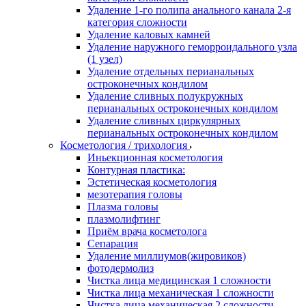
Удаление 1-го полипа анального канала 2-я
категория сложности
Удаление каловых камней
Удаление наружного геморроидального узла
(1 узел)
Удаление отдельных перианальных
остроконечных кондилом
Удаление сливных полукружных
перианальных остроконечных кондилом
Удаление сливных циркулярных
перианальных остроконечных кондилом
Косметология / трихология
Иньекционная косметология
Контурная пластика:
Эстетическая косметология
мезотерапия головы
Плазма головы
плазмолифтинг
Приём врача косметолога
Сепарация
Удаление миллиумов(жировиков)
фотодермолиз
Чистка лица медицинская 1 сложности
Чистка лица механическая 1 сложности
Чистка лица механическая 2 сложности