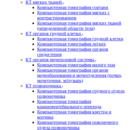
КТ мягких тканей
Компьютерная томография гортани
Компьютерная томография мягких с
контрастированием
Компьютерная томография мягких тканей
(определенной области тела)
КТ органов грудной клетки
Компьютерная томография грудной клетки
Компьютерная томография легких
Компьютерная томография органов
средостения
КТ органов мочеполовой системы
Компьютерная томография малого таза
Компьютерная томография органов
мочеобразования и мочеотделения (почки,
мочеточник, м/пузырь)
КТ позвоночника
Компьютерная томография грудного отдела
позвоночника
Компьютерная томография
краниовертебрального перехода
Компьютерная томография крестца и
копчика
Компьютерная томография поясничного
отдела позвоночника