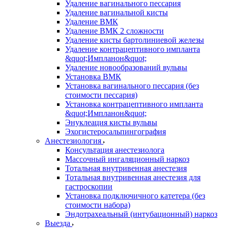
Удаление вагинального пессария
Удаление вагинальной кисты
Удаление ВМК
Удаление ВМК 2 сложности
Удаление кисты бартолиниевой железы
Удаление контрацептивного импланта
&quot;Импланон&quot;
Удаление новообразований вульвы
Установка ВМК
Установка вагинального пессария (без
стоимости пессария)
Установка контрацептивного импланта
&quot;Импланон&quot;
Энуклеация кисты вульвы
Эхогистеросальпингография
Анестезиология
Консультация анестезиолога
Массочный ингаляционный наркоз
Тотальная внутривенная анестезия
Тотальная внутривенная анестезия для
гастроскопии
Установка подключичного катетера (без
стоимости набора)
Эндотрахеальный (интубационный) наркоз
Выезда