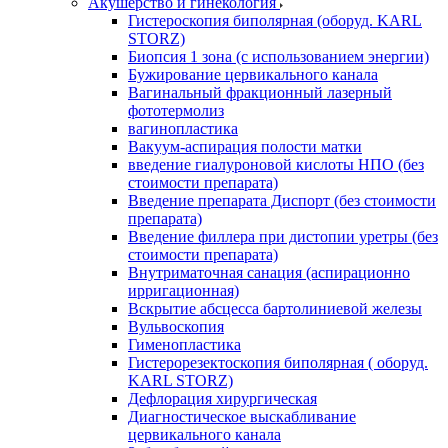
Акушерство и гинекология
Гистероскопия биполярная (оборуд. KARL
STORZ)
Биопсия 1 зона (с использованием энергии)
Бужирование цервикального канала
Вагинальный фракционный лазерный
фототермолиз
вагинопластика
Вакуум-аспирация полости матки
введение гиалуроновой кислоты НПО (без
стоимости препарата)
Введение препарата Диспорт (без стоимости
препарата)
Введение филлера при дистопии уретры (без
стоимости препарата)
Внутриматочная санация (аспирационно
ирригационная)
Вскрытие абсцесса бартолиниевой железы
Вульвоскопия
Гименопластика
Гистерорезектоскопия биполярная ( оборуд.
KARL STORZ)
Дефлорация хирургическая
Диагностическое выскабливание
цервикального канала