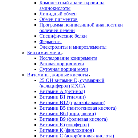
Комплексный анализ крови на
аминокислоты
Липидный обмен
Обмен пигментов
Программа неинвазивной диагностики
болезней печени
Специфические белки
Ферменты
Электролиты и микроэлементы
Биохимия мочи
Исследование конкремента
Разовая порция мочи
Суточная порция мочи
Витамины, жирные кислоты
25-OH витамин D, суммарный
(кальциферол) ИХЛА
Витамин А (ретинол)
Витамин В1 (тиамин)
Витамин В12 (цианкобаламин)
Витамин В5 (пантотеновая кислота)
Витамин В6 (пиридоксин)
Витамин В9 (фолиевая кислота)
Витамин Е (токоферол)
Витамин К (филлохинон)
Витамин С (аскорбиновая кислота)