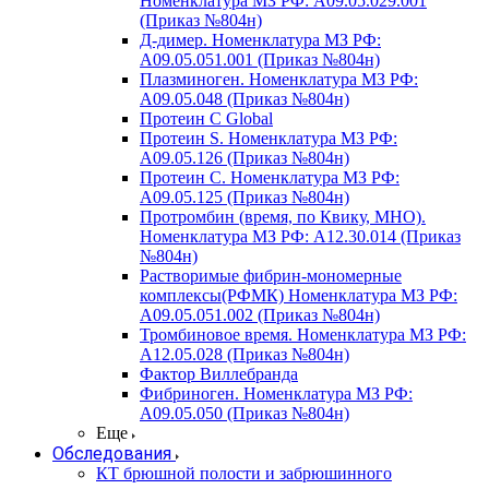
Номенклатура МЗ РФ: A09.05.029.001
(Приказ №804н)
Д-димер. Номенклатура МЗ РФ:
A09.05.051.001 (Приказ №804н)
Плазминоген. Номенклатура МЗ РФ:
A09.05.048 (Приказ №804н)
Протеин C Global
Протеин S. Номенклатура МЗ РФ:
A09.05.126 (Приказ №804н)
Протеин С. Номенклатура МЗ РФ:
A09.05.125 (Приказ №804н)
Протромбин (время, по Квику, МНО).
Номенклатура МЗ РФ: A12.30.014 (Приказ
№804н)
Растворимые фибрин-мономерные
комплексы(РФМК) Номенклатура МЗ РФ:
A09.05.051.002 (Приказ №804н)
Тромбиновое время. Номенклатура МЗ РФ:
A12.05.028 (Приказ №804н)
Фактор Виллебранда
Фибриноген. Номенклатура МЗ РФ:
A09.05.050 (Приказ №804н)
Еще
Обследования
КТ брюшной полости и забрюшинного