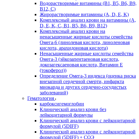
Водорастворимые витамины (B1, B5, B6, В9,
В12, С)
Жирорастворимые витамины (A, D, E, K)
Комплексный анализ крови на витамины (A,
D, E, K, C, B1, B5, B6, В9, B12)
Комплексный анализ крови на
ненасыщенные жирные кислоты семейства
Омега-6 (линолевая кислота, линоленовая
кислота, арахидоновая кислота)
Ненасыщенные жирные кислоты семейства
Омега-3 (эйкозапентаеновая кислота,
докозагексаеновая кислота, Витамин E
(токоферол))
Определение Омега-3 индекса (оценка риска
внезапной сердечной смерти, инфаркта
миокарда и других сердечно-сосудистых
заболеваний)
Гематология
карбоксигемоглобин
Клинический анализ крови без
лейкоцитарной формулы
Клинический анализ крови с лейкоцитарной
формулой (5DIFF)
Клинический анализ крови с лейкоцитарной
формулой (5DIFF) + СОЭ