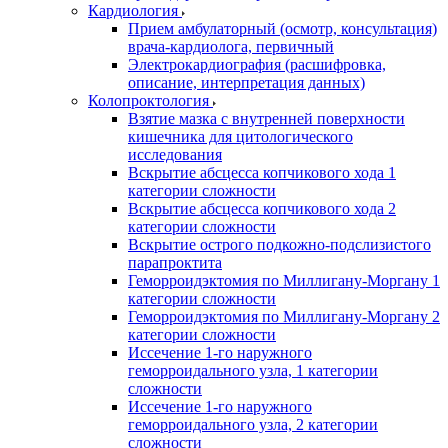
Кардиология
Прием амбулаторный (осмотр, консультация)
врача-кардиолога, первичный
Электрокардиография (расшифровка,
описание, интерпретация данных)
Колопроктология
Взятие мазка с внутренней поверхности
кишечника для цитологического
исследования
Вскрытие абсцесса копчикового хода 1
категории сложности
Вскрытие абсцесса копчикового хода 2
категории сложности
Вскрытие острого подкожно-подслизистого
парапроктита
Геморроидэктомия по Миллигану-Моргану 1
категории сложности
Геморроидэктомия по Миллигану-Моргану 2
категории сложности
Иссечение 1-го наружного
геморроидального узла, 1 категории
сложности
Иссечение 1-го наружного
геморроидального узла, 2 категории
сложности