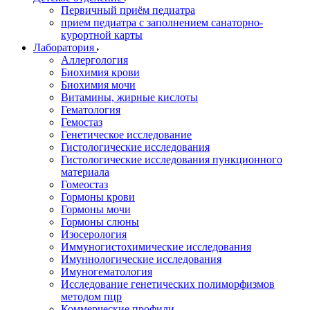
Первичный приём педиатра
прием педиатра с заполнением санаторно-
курортной карты
Лаборатория
Аллергология
Биохимия крови
Биохимия мочи
Витамины, жирные кислоты
Гематология
Гемостаз
Генетическое исследование
Гистологические исследования
Гистологические исследования пункционного
материала
Гомеостаз
Гормоны крови
Гормоны мочи
Гормоны слюны
Изосерология
Иммуногистохимические исследования
Имуннологические исследования
Имуногематология
Исследование генетических полиморфизмов
методом пцр
Коммерческие профили