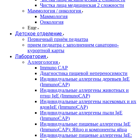
Чистка лица медицинская 2 сложности
Маммология / онкология
Маммология
Онкология
Еще
Детское отделение
Первичный приём педиатра
прием педиатра с заполнением санаторно-
курортной карты
Лаборатория
Аллергология
Immuno CAP
Диагностика пищевой непереносимости
Индивидуальные аллергены деревьев IgE
(ImmunoCAP)
Индивидуальные аллергены животных и
птиц IgE (ImmunoCAP)
Индивидуальные аллергены насекомых и их
ядовIgE (ImmunoCAP)
Индивидуальные аллергены пыли IgE
(ImmunoCAP)
Индивидуальные пищевые аллергены IgE
(ImmunoCAP): Яйцо и компоненты яйца
Индивидуальные пищевые аллергены IgE: