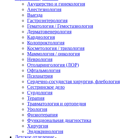
Акушерство и гинекология
Анестезиология
Выезда
Гастроэнтерология
Гематология / Гемостазиология
Дерматовенерология
Кардиология
Колопроктология
Косметология / трихология
Маммология / онкология
Неврология
Отоларингология (ЛОР)
Офтальмология
Психиатрия
Сердечно-сосудистая хирургия, флебология
Сестринское дело
Сурдология
Терапия
Травматология и ортопедия
Урология
Физиотерапия
Функциональная диагностика
Хирургия
Эндокринология
Детское отделение