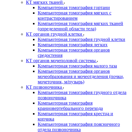
КТ мягких тканей
Компьютерная томография гортани
Компьютерная томография мягких с
контрастированием
Компьютерная томография мягких тканей
(определенной области тела)
КТ органов грудной клетки
Компьютерная томография грудной клетки
Компьютерная томография легких
Компьютерная томография органов
средостения
КТ органов мочеполовой системы
Компьютерная томография малого таза
Компьютерная томография органов
мочеобразования и мочеотделения (почки,
мочеточник, м/пузырь)
КТ позвоночника
Компьютерная томография грудного отдела
позвоночника
Компьютерная томография
краниовертебрального перехода
Компьютерная томография крестца и
копчика
Компьютерная томография поясничного
отдела позвоночника