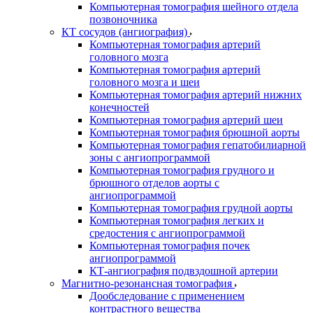
Компьютерная томография шейного отдела
позвоночника
КТ сосудов (ангиография)
Компьютерная томография артерий
головного мозга
Компьютерная томография артерий
головного мозга и шеи
Компьютерная томография артерий нижних
конечностей
Компьютерная томография артерий шеи
Компьютерная томография брюшной аорты
Компьютерная томография гепатобилиарной
зоны с ангиопрограммой
Компьютерная томография грудного и
брюшного отделов аорты с
ангиопрограммой
Компьютерная томография грудной аорты
Компьютерная томография легких и
средостения с ангиопрограммой
Компьютерная томография почек
ангиопрограммой
КТ-ангиография подвздошной артерии
Магнитно-резонансная томография
Дообследование с применением
контрастного вещества