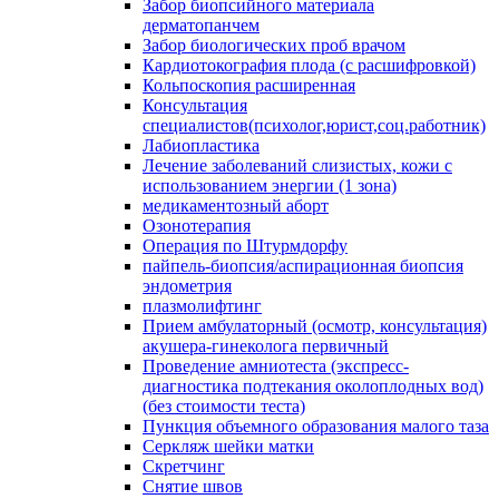
Забор биопсийного материала
дерматопанчем
Забор биологических проб врачом
Кардиотокография плода (с расшифровкой)
Кольпоскопия расширенная
Консультация
специалистов(психолог,юрист,соц.работник)
Лабиопластика
Лечение заболеваний слизистых, кожи с
использованием энергии (1 зона)
медикаментозный аборт
Озонотерапия
Операция по Штурмдорфу
пайпель-биопсия/аспирационная биопсия
эндометрия
плазмолифтинг
Прием амбулаторный (осмотр, консультация)
акушера-гинеколога первичный
Проведение амниотеста (экспресс-
диагностика подтекания околоплодных вод)
(без стоимости теста)
Пункция объемного образования малого таза
Серкляж шейки матки
Скретчинг
Снятие швов