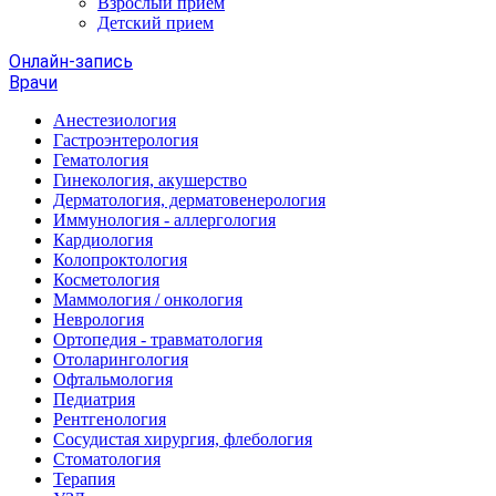
Взрослый прием
Детский прием
Онлайн-запись
Врачи
Анестезиология
Гастроэнтерология
Гематология
Гинекология, акушерство
Дерматология, дерматовенерология
Иммунология - аллергология
Кардиология
Колопроктология
Косметология
Маммология / онкология
Неврология
Ортопедия - травматология
Отоларингология
Офтальмология
Педиатрия
Рентгенология
Сосудистая хирургия, флебология
Стоматология
Терапия