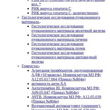
кол. *
РНК вируса гепатита C
РНК вируса гепатита C, количественно
Гистологические исследования пункционного
материала
Гистологическое исследование
пункционного материала молочной железы
Гистологическое исследование
пункционного материала печени
Гистологическое исследование
пункционного материала почек
Гистологическое исследование
пункционного материала щитовидной
железы
Гомеостаз
Агрегация тромбоцитов, индуцированная
АДФ (10 мкмоль). Номенклатура МЗ РФ:
A12.05.017.004 (Приказ №804н)
активность анти-ХА
Антитромбин III. Номенклатура МЗ РФ:
A09.05.047 (Приказ №804н)
АЧТВ. Номенклатура МЗ РФ: A12.05.039
(Приказ №804н)
Волчаночный антикоагулянт (скрининг).