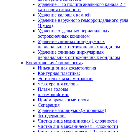
Удаление 1-го полипа анального канала 2-я
категория сложности
Удаление каловых камней
Удаление наружного геморроидального узла
(1 узел)
Удаление отдельных перианальных
остроконечных кондилом
Удаление сливных полукружных
перианальных остроконечных кондилом
Удаление сливных циркулярных
перианальных остроконечных кондилом
Косметология / трихология
Иньекционная косметология
Контурная пластика:
Эстетическая косметология
мезотерапия головы
Плазма головы
плазмолифтинг
Приём врача косметолога
Сепарация
Удаление миллиумов(жировиков)
фотодермолиз
Чистка лица медицинская 1 сложности
Чистка лица механическая 1 сложности
Чистка лица механическая 2 сложности