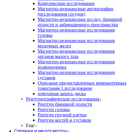
Комплексные исследования
Магнитно-резонансные ангиографии
(исследования сосудов)
Магнитно-резонансные исслед. брюшной
полости и забрюшинного пространства
Магнитно-резонансные исследования
головы
Магнитно-резонансные исследования
молочных желез
Магнитно-резонансные исследования
органов малого таза
Магнитно-резонансные исследования
позвоночника
Магнитно-резонансные исследования
суставов
Описание предоставленных компьютерных
томограмм 1 исследование
повторная запись диска
Рентгенографические исследования
Рентген брюшной полости
Рентген головы
Рентген грудной клетки
Рентген костей и суставов
Еще
Справки и медосмотры