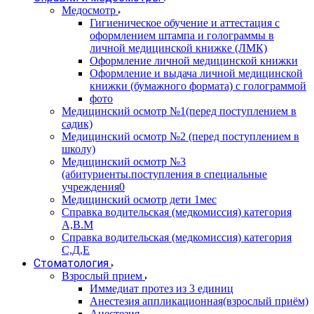
Медосмотр
Гигиеническое обучение и аттестация с
оформлением штампа и голограммы в
личной медицинской книжке (ЛМК)
Оформление личной медицинской книжки
Оформление и выдача личной медицинской
книжки (бумажного формата) с голограммой
фото
Медицинский осмотр №1(перед поступлением в
садик)
Медицинский осмотр №2 (перед поступлением в
школу)
Медицинский осмотр №3
(абитуриенты.поступления в специальные
учреждения0
Медицинский осмотр дети 1мес
Справка водительская (медкомиссия) категория
А,В.М
Справка водительская (медкомиссия) категория
С,Д,Е
Стоматология
Взрослый прием
Иммедиат протез из 3 единиц
Анестезия аппликационная(взрослый приём)
Анестезия