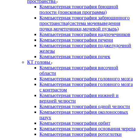
пространства
Компьютерная томография брюшной
полости (поисковая программа)
Компьютерная томография забрюшинного
пространства(система мочевыведения
почки,мочеточники,мочевой пузырь)
Компьютерная томография надпочечников
Компьютерная томография печени
Компьютерная томография поджелудочной
железы
Компьютерная томография почек
КТ головы
Компьютерная томография височной
области
Компьютерная томография головного мозга
Компьютерная томография головного мозга
с контрастом
Компьютерная томография нижней и
верхней челюсти
Компьютерная томография одной челюсти
Компьютерная томография околоносовых
пазух
Компьютерная томография орбит
Компьютерная томография основания черепа
Компьютерная томография ротоглотки