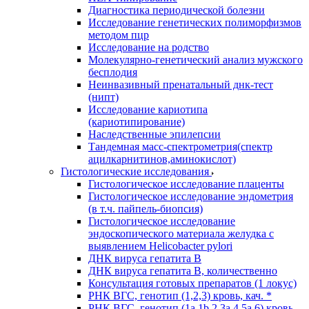
Диагностика периодической болезни
Исследование генетических полиморфизмов
методом пцр
Исследование на родство
Молекулярно-генетический анализ мужского
бесплодия
Неинвазивный пренатальный днк-тест
(нипт)
Исследование кариотипа
(кариотипирование)
Наследственные эпилепсии
Тандемная масс-спектрометрия(спектр
ацилкарнитинов,аминокислот)
Гистологические исследования
Гистологическое исследование плаценты
Гистологическое исследование эндометрия
(в т.ч. пайпель-биопсия)
Гистологическое исследование
эндоскопического материала желудка с
выявлением Helicobacter pylori
ДНК вируса гепатита B
ДНК вируса гепатита B, количественно
Консультация готовых препаратов (1 локус)
РНК ВГC, генотип (1,2,3) кровь, кач. *
РНК ВГC, генотип (1a,1b,2,3a,4,5a,6) кровь,