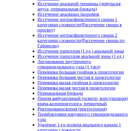
Иссечение анальной трещины (девульсия
ануса, перианальная блокада)
Иссечение анальных бахромок
Иссечение интрасфинктерного свища 1
категории сложности(Рассечение свища в
просвет)
Иссечение интрасфинктерного свища 2
категории сложности(Рассечение свища по
Габриелю)
Иссечение папиллом (1 ед.) анальной зоны
Иссечение папиллом анальной зоны (1 ед.)
Лигирование внутреннего
геморроидального узла (1 узел)
Перевязка большая гнойная в проктологии
Перевязка большая чистая в проктологии
Перевязка малая гнойная в проктологии
Перевязка малая чистая в проктологии
Перианальная блокада
Прием амбулаторный (осмотр, консультация)
врача-колопроктолога, первичный
Ректороманоскопия (ректоспопия)
Тромбэктомия наружного геморроидального
узла
Удаление 1-го полипа анального канала 1
категории сложности