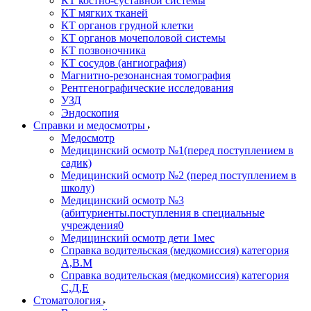
КТ костно-суставной системы
КТ мягких тканей
КТ органов грудной клетки
КТ органов мочеполовой системы
КТ позвоночника
КТ сосудов (ангиография)
Магнитно-резонансная томография
Рентгенографические исследования
УЗД
Эндоскопия
Справки и медосмотры
Медосмотр
Медицинский осмотр №1(перед поступлением в
садик)
Медицинский осмотр №2 (перед поступлением в
школу)
Медицинский осмотр №3
(абитуриенты.поступления в специальные
учреждения0
Медицинский осмотр дети 1мес
Справка водительская (медкомиссия) категория
А,В.М
Справка водительская (медкомиссия) категория
С,Д,Е
Стоматология