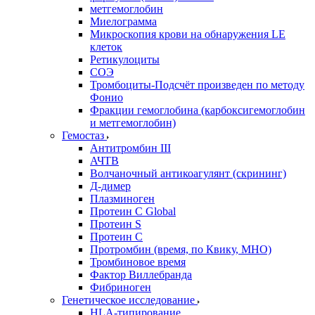
метгемоглобин
Миелограмма
Микроскопия крови на обнаружения LE
клеток
Ретикулоциты
СОЭ
Тромбоциты-Подсчёт произведен по методу
Фонио
Фракции гемоглобина (карбоксигемоглобин
и метгемоглобин)
Гемостаз
Антитромбин III
АЧТВ
Волчаночный антикоагулянт (скрининг)
Д-димер
Плазминоген
Протеин C Global
Протеин S
Протеин С
Протромбин (время, по Квику, МНО)
Тромбиновое время
Фактор Виллебранда
Фибриноген
Генетическое исследование
HLA-типирование