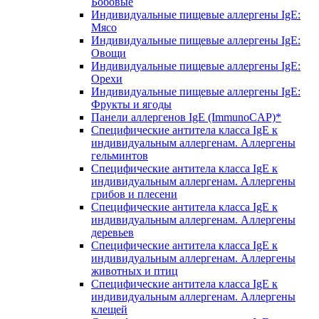
Бобовые
Индивидуальные пищевые аллергены IgE:
Мясо
Индивидуальные пищевые аллергены IgE:
Овощи
Индивидуальные пищевые аллергены IgE:
Орехи
Индивидуальные пищевые аллергены IgE:
Фрукты и ягоды
Панели аллергенов IgE (ImmunoCAP)*
Специфические антитела класса IgE к
индивидуальным аллергенам. Аллергены
гельминтов
Специфические антитела класса IgE к
индивидуальным аллергенам. Аллергены
грибов и плесени
Специфические антитела класса IgE к
индивидуальным аллергенам. Аллергены
деревьев
Специфические антитела класса IgE к
индивидуальным аллергенам. Аллергены
животных и птиц
Специфические антитела класса IgE к
индивидуальным аллергенам. Аллергены
клещей