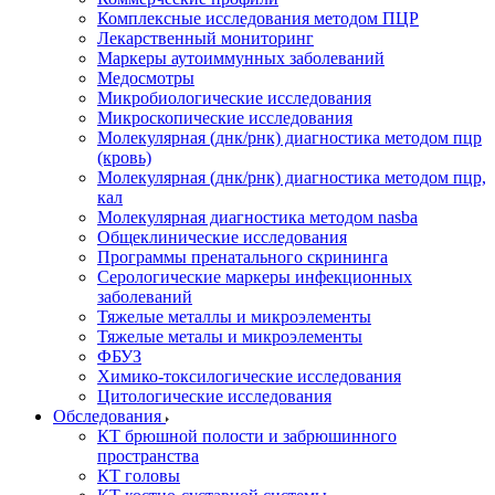
Комплексные исследования методом ПЦР
Лекарственный мониторинг
Маркеры аутоиммунных заболеваний
Медосмотры
Микробиологические исследования
Микроскопические исследования
Молекулярная (днк/рнк) диагностика методом пцр
(кровь)
Молекулярная (днк/рнк) диагностика методом пцр,
кал
Молекулярная диагностика методом nasba
Общеклинические исследования
Программы пренатального скрининга
Серологические маркеры инфекционных
заболеваний
Тяжелые металлы и микроэлементы
Тяжелые металы и микроэлементы
ФБУЗ
Химико-токсилогические исследования
Цитологические исследования
Обследования
КТ брюшной полости и забрюшинного
пространства
КТ головы