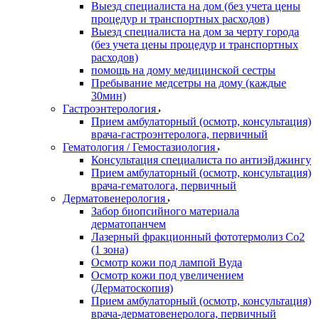
Выезд специалиста на дом (без учета цены
процедур и транспортных расходов)
Выезд специалиста на дом за черту города
(без учета цены процедур и транспортных
расходов)
помощь на дому медицинской сестры
Пребывание медсетры на дому (каждые
30мин)
Гастроэнтерология
Прием амбулаторный (осмотр, консультация)
врача-гастроэнтеролога, первичный
Гематология / Гемостазиология
Консультация специалиста по антиэйджингу
Прием амбулаторный (осмотр, консультация)
врача-гематолога, первичный
Дерматовенерология
Забор биопсийного материала
дерматопанчем
Лазерный фракционный фототермолиз Со2
(1 зона)
Осмотр кожи под лампой Вуда
Осмотр кожи под увеличением
(Дерматоскопия)
Прием амбулаторный (осмотр, консультация)
врача-дерматовенеролога, первичный