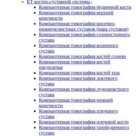
КТ костно-суставной системы
Компьютерная томография бедренной кости
Компьютерная томография верхней
конечности
Компьютерная томография височно-
нижнечелюстных суставов (пара суставов)
Компьютерная томография голеностопного
сустава
Компьютерная томография коленного
сустава
Компьютерная томография костей голени
Компьютерная томография костей
предплечья
Компьютерная томография костей таза
Компьютерная томография локтевого
сустава
Компьютерная томография лучезапястного
сустава
Компьютерная томография нижней
конечности
Компьютерная томография плечевого
сустава
Компьютерная томография плечевой кости
Компьютерная томография тазобедренного
сустава