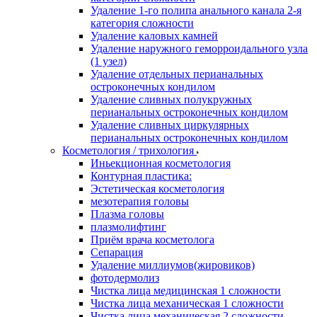
Удаление 1-го полипа анального канала 2-я
категория сложности
Удаление каловых камней
Удаление наружного геморроидального узла
(1 узел)
Удаление отдельных перианальных
остроконечных кондилом
Удаление сливных полукружных
перианальных остроконечных кондилом
Удаление сливных циркулярных
перианальных остроконечных кондилом
Косметология / трихология
Иньекционная косметология
Контурная пластика:
Эстетическая косметология
мезотерапия головы
Плазма головы
плазмолифтинг
Приём врача косметолога
Сепарация
Удаление миллиумов(жировиков)
фотодермолиз
Чистка лица медицинская 1 сложности
Чистка лица механическая 1 сложности
Чистка лица механическая 2 сложности