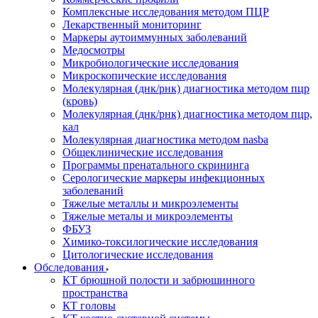
Комплексные исследования методом ПЦР
Лекарственный мониторинг
Маркеры аутоиммунных заболеваний
Медосмотры
Микробиологические исследования
Микроскопические исследования
Молекулярная (днк/рнк) диагностика методом пцр
(кровь)
Молекулярная (днк/рнк) диагностика методом пцр,
кал
Молекулярная диагностика методом nasba
Общеклинические исследования
Программы пренатального скрининга
Серологические маркеры инфекционных
заболеваний
Тяжелые металлы и микроэлементы
Тяжелые металы и микроэлементы
ФБУЗ
Химико-токсилогические исследования
Цитологические исследования
Обследования
КТ брюшной полости и забрюшинного
пространства
КТ головы