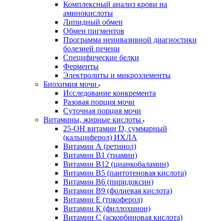
Комплексный анализ крови на
аминокислоты
Липидный обмен
Обмен пигментов
Программа неинвазивной диагностики
болезней печени
Специфические белки
Ферменты
Электролиты и микроэлементы
Биохимия мочи
Исследование конкремента
Разовая порция мочи
Суточная порция мочи
Витамины, жирные кислоты
25-OH витамин D, суммарный
(кальциферол) ИХЛА
Витамин А (ретинол)
Витамин В1 (тиамин)
Витамин В12 (цианкобаламин)
Витамин В5 (пантотеновая кислота)
Витамин В6 (пиридоксин)
Витамин В9 (фолиевая кислота)
Витамин Е (токоферол)
Витамин К (филлохинон)
Витамин С (аскорбиновая кислота)