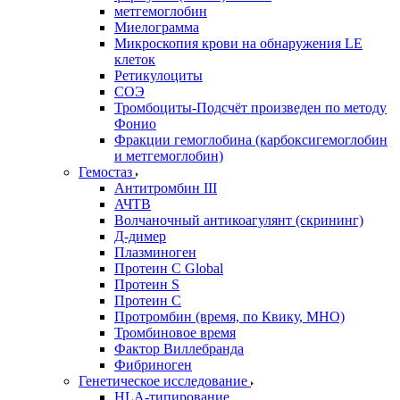
метгемоглобин
Миелограмма
Микроскопия крови на обнаружения LE
клеток
Ретикулоциты
СОЭ
Тромбоциты-Подсчёт произведен по методу
Фонио
Фракции гемоглобина (карбоксигемоглобин
и метгемоглобин)
Гемостаз
Антитромбин III
АЧТВ
Волчаночный антикоагулянт (скрининг)
Д-димер
Плазминоген
Протеин C Global
Протеин S
Протеин С
Протромбин (время, по Квику, МНО)
Тромбиновое время
Фактор Виллебранда
Фибриноген
Генетическое исследование
HLA-типирование