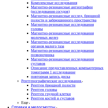
Комплексные исследования
Магнитно-резонансные ангиографии
(исследования сосудов)
Магнитно-резонансные исслед. брюшной
полости и забрюшинного пространства
Магнитно-резонансные исследования
головы
Магнитно-резонансные исследования
молочных желез
Магнитно-резонансные исследования
органов малого таза
Магнитно-резонансные исследования
позвоночника
Магнитно-резонансные исследования
суставов
Описание предоставленных компьютерных
томограмм 1 исследование
повторная запись диска
Рентгенографические исследования
Рентген брюшной полости
Рентген головы
Рентген грудной клетки
Рентген костей и суставов
Еще
Справки и медосмотры