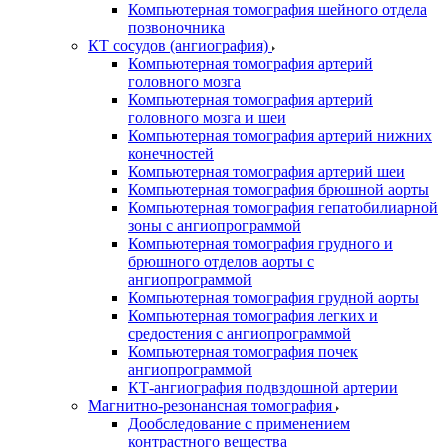
Компьютерная томография шейного отдела
позвоночника
КТ сосудов (ангиография)
Компьютерная томография артерий
головного мозга
Компьютерная томография артерий
головного мозга и шеи
Компьютерная томография артерий нижних
конечностей
Компьютерная томография артерий шеи
Компьютерная томография брюшной аорты
Компьютерная томография гепатобилиарной
зоны с ангиопрограммой
Компьютерная томография грудного и
брюшного отделов аорты с
ангиопрограммой
Компьютерная томография грудной аорты
Компьютерная томография легких и
средостения с ангиопрограммой
Компьютерная томография почек
ангиопрограммой
КТ-ангиография подвздошной артерии
Магнитно-резонансная томография
Дообследование с применением
контрастного вещества