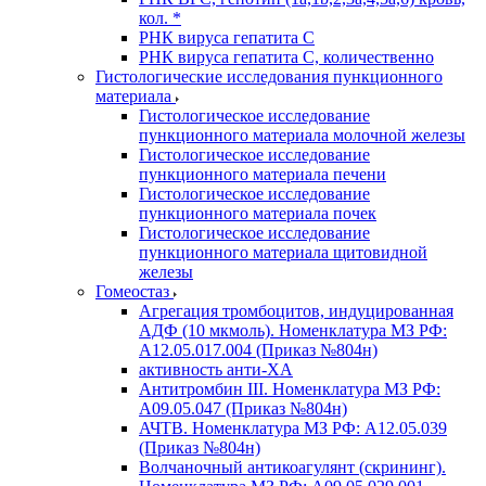
кол. *
РНК вируса гепатита C
РНК вируса гепатита C, количественно
Гистологические исследования пункционного
материала
Гистологическое исследование
пункционного материала молочной железы
Гистологическое исследование
пункционного материала печени
Гистологическое исследование
пункционного материала почек
Гистологическое исследование
пункционного материала щитовидной
железы
Гомеостаз
Агрегация тромбоцитов, индуцированная
АДФ (10 мкмоль). Номенклатура МЗ РФ:
A12.05.017.004 (Приказ №804н)
активность анти-ХА
Антитромбин III. Номенклатура МЗ РФ:
A09.05.047 (Приказ №804н)
АЧТВ. Номенклатура МЗ РФ: A12.05.039
(Приказ №804н)
Волчаночный антикоагулянт (скрининг).