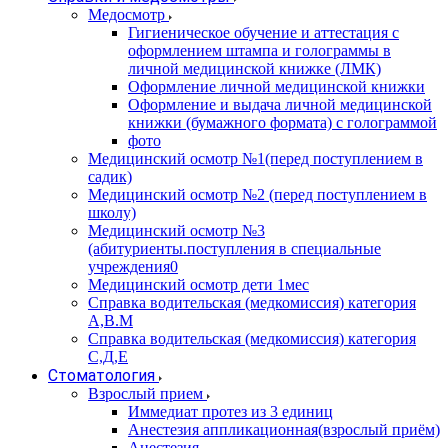
Медосмотр
Гигиеническое обучение и аттестация с
оформлением штампа и голограммы в
личной медицинской книжке (ЛМК)
Оформление личной медицинской книжки
Оформление и выдача личной медицинской
книжки (бумажного формата) с голограммой
фото
Медицинский осмотр №1(перед поступлением в
садик)
Медицинский осмотр №2 (перед поступлением в
школу)
Медицинский осмотр №3
(абитуриенты.поступления в специальные
учреждения0
Медицинский осмотр дети 1мес
Справка водительская (медкомиссия) категория
А,В.М
Справка водительская (медкомиссия) категория
С,Д,Е
Стоматология
Взрослый прием
Иммедиат протез из 3 единиц
Анестезия аппликационная(взрослый приём)
Анестезия