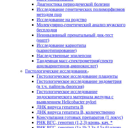
Диагностика периодической болезни
Исследование генетических полиморфизмов
методом пцр
Исследование на родство
Молекулярно-генетический анализ мужского
бесплодия
Неинвазивный пренатальный днк-тест
(нипт)
Исследование кариотипа
(кариотипирование)
Наследственные эпилепсии
Тандемная масс-спектрометрия(спектр
ацилкарнитинов,аминокислот)
Гистологические исследования
Гистологическое исследование плаценты
Гистологическое исследование эндометрия
(в т.ч. пайпель-биопсия)
Гистологическое исследование
эндоскопического материала желудка с
выявлением Helicobacter pylori
ДНК вируса гепатита B
ДНК вируса гепатита B, количественно
Консультация готовых препаратов (1 локус)
РНК ВГC, генотип (1,2,3) кровь, кач. *
РНК ВГC, генотип (1a,1b,2,3a,4,5a,6) кровь,