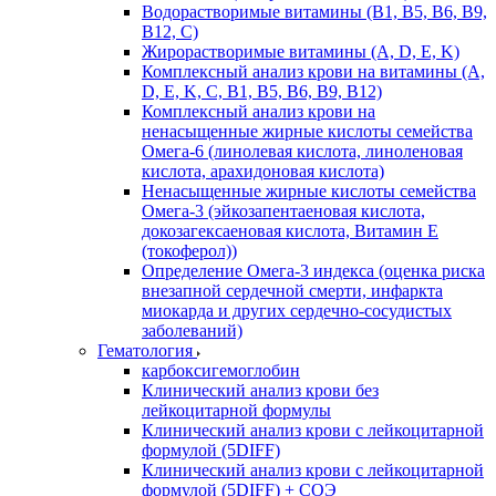
Водорастворимые витамины (B1, B5, B6, В9,
В12, С)
Жирорастворимые витамины (A, D, E, K)
Комплексный анализ крови на витамины (A,
D, E, K, C, B1, B5, B6, В9, B12)
Комплексный анализ крови на
ненасыщенные жирные кислоты семейства
Омега-6 (линолевая кислота, линоленовая
кислота, арахидоновая кислота)
Ненасыщенные жирные кислоты семейства
Омега-3 (эйкозапентаеновая кислота,
докозагексаеновая кислота, Витамин E
(токоферол))
Определение Омега-3 индекса (оценка риска
внезапной сердечной смерти, инфаркта
миокарда и других сердечно-сосудистых
заболеваний)
Гематология
карбоксигемоглобин
Клинический анализ крови без
лейкоцитарной формулы
Клинический анализ крови с лейкоцитарной
формулой (5DIFF)
Клинический анализ крови с лейкоцитарной
формулой (5DIFF) + СОЭ