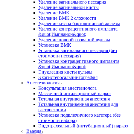
Удаление вагинального пессария
Удаление вагинальной кисты
Удаление ВМК
Удаление ВМК 2 сложности
Удаление кисты бартолиниевой железы
Удаление контрацептивного импланта
&quot;Импланон&quot;
Удаление новообразований вульвы
Установка ВМК
Установка вагинального пессария (без
стоимости пессария)
Установка контрацептивного импланта
&quot;Импланон&quot;
Энуклеация кисты вульвы
Эхогистеросальпингография
Анестезиология
Консультация анестезиолога
Массочный ингаляционный наркоз
Тотальная внутривенная анестезия
Тотальная внутривенная анестезия для
гастроскопии
Установка подключичного катетера (без
стоимости набора)
Эндотрахеальный (интубационный) наркоз
Выезда