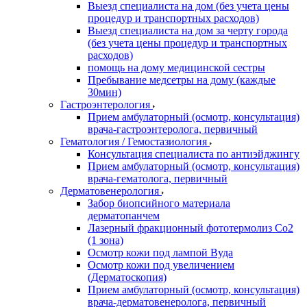
Выезд специалиста на дом (без учета цены
процедур и транспортных расходов)
Выезд специалиста на дом за черту города
(без учета цены процедур и транспортных
расходов)
помощь на дому медицинской сестры
Пребывание медсетры на дому (каждые
30мин)
Гастроэнтерология
Прием амбулаторный (осмотр, консультация)
врача-гастроэнтеролога, первичный
Гематология / Гемостазиология
Консультация специалиста по антиэйджингу
Прием амбулаторный (осмотр, консультация)
врача-гематолога, первичный
Дерматовенерология
Забор биопсийного материала
дерматопанчем
Лазерный фракционный фототермолиз Со2
(1 зона)
Осмотр кожи под лампой Вуда
Осмотр кожи под увеличением
(Дерматоскопия)
Прием амбулаторный (осмотр, консультация)
врача-дерматовенеролога, первичный