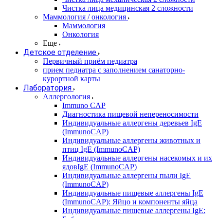
Чистка лица медицинская 2 сложности
Маммология / онкология
Маммология
Онкология
Еще
Детское отделение
Первичный приём педиатра
прием педиатра с заполнением санаторно-
курортной карты
Лаборатория
Аллергология
Immuno CAP
Диагностика пищевой непереносимости
Индивидуальные аллергены деревьев IgE
(ImmunoCAP)
Индивидуальные аллергены животных и
птиц IgE (ImmunoCAP)
Индивидуальные аллергены насекомых и их
ядовIgE (ImmunoCAP)
Индивидуальные аллергены пыли IgE
(ImmunoCAP)
Индивидуальные пищевые аллергены IgE
(ImmunoCAP): Яйцо и компоненты яйца
Индивидуальные пищевые аллергены IgE: