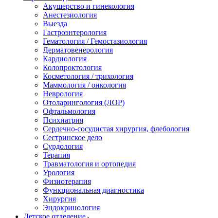
Акушерство и гинекология
Анестезиология
Выезда
Гастроэнтерология
Гематология / Гемостазиология
Дерматовенерология
Кардиология
Колопроктология
Косметология / трихология
Маммология / онкология
Неврология
Отоларингология (ЛОР)
Офтальмология
Психиатрия
Сердечно-сосудистая хирургия, флебология
Сестринское дело
Сурдология
Терапия
Травматология и ортопедия
Урология
Физиотерапия
Функциональная диагностика
Хирургия
Эндокринология
Детское отделение