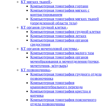
КТ мягких тканей
Компьютерная томография гортани
Компьютерная томография мягких с
контрастированием
Компьютерная томография мягких тканей
(определенной области тела)
КТ органов грудной клетки
Компьютерная томография грудной клетки
Компьютерная томография легких
Компьютерная томография органов
средостения
КТ органов мочеполовой системы
Компьютерная томография малого таза
Компьютерная томография органов
мочеобразования и мочеотделения (почки,
мочеточник, м/пузырь)
КТ позвоночника
Компьютерная томография грудного отдела
позвоночника
Компьютерная томография
краниовертебрального перехода
Компьютерная томография крестца и
копчика
Компьютерная томография поясничного
отдела позвоночника