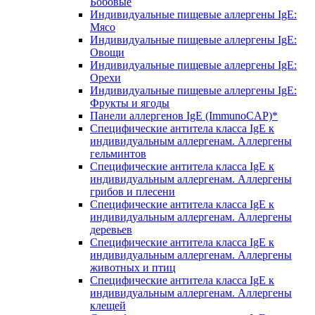
Бобовые
Индивидуальные пищевые аллергены IgE:
Мясо
Индивидуальные пищевые аллергены IgE:
Овощи
Индивидуальные пищевые аллергены IgE:
Орехи
Индивидуальные пищевые аллергены IgE:
Фрукты и ягоды
Панели аллергенов IgE (ImmunoCAP)*
Специфические антитела класса IgE к
индивидуальным аллергенам. Аллергены
гельминтов
Специфические антитела класса IgE к
индивидуальным аллергенам. Аллергены
грибов и плесени
Специфические антитела класса IgE к
индивидуальным аллергенам. Аллергены
деревьев
Специфические антитела класса IgE к
индивидуальным аллергенам. Аллергены
животных и птиц
Специфические антитела класса IgE к
индивидуальным аллергенам. Аллергены
клещей