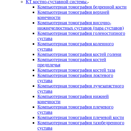
КТ костно-суставной системы
Компьютерная томография бедренной кости
Компьютерная томография верхней
конечности
Компьютерная томография височно-
нижнечелюстных суставов (пара суставов)
Компьютерная томография голеностопного
сустава
Компьютерная томография коленного
сустава
Компьютерная томография костей голени
Компьютерная томография костей
предплечья
Компьютерная томография костей таза
Компьютерная томография локтевого
сустава
Компьютерная томография лучезапястного
сустава
Компьютерная томография нижней
конечности
Компьютерная томография плечевого
сустава
Компьютерная томография плечевой кости
Компьютерная томография тазобедренного
сустава