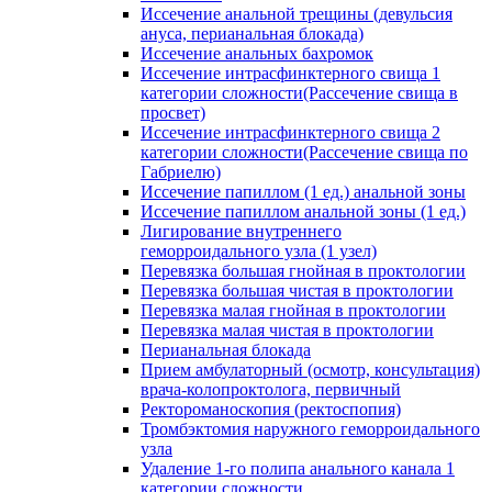
Иссечение анальной трещины (девульсия
ануса, перианальная блокада)
Иссечение анальных бахромок
Иссечение интрасфинктерного свища 1
категории сложности(Рассечение свища в
просвет)
Иссечение интрасфинктерного свища 2
категории сложности(Рассечение свища по
Габриелю)
Иссечение папиллом (1 ед.) анальной зоны
Иссечение папиллом анальной зоны (1 ед.)
Лигирование внутреннего
геморроидального узла (1 узел)
Перевязка большая гнойная в проктологии
Перевязка большая чистая в проктологии
Перевязка малая гнойная в проктологии
Перевязка малая чистая в проктологии
Перианальная блокада
Прием амбулаторный (осмотр, консультация)
врача-колопроктолога, первичный
Ректороманоскопия (ректоспопия)
Тромбэктомия наружного геморроидального
узла
Удаление 1-го полипа анального канала 1
категории сложности