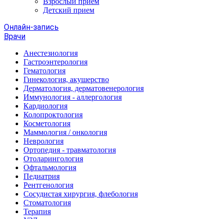
Взрослый прием
Детский прием
Онлайн-запись
Врачи
Анестезиология
Гастроэнтерология
Гематология
Гинекология, акушерство
Дерматология, дерматовенерология
Иммунология - аллергология
Кардиология
Колопроктология
Косметология
Маммология / онкология
Неврология
Ортопедия - травматология
Отоларингология
Офтальмология
Педиатрия
Рентгенология
Сосудистая хирургия, флебология
Стоматология
Терапия