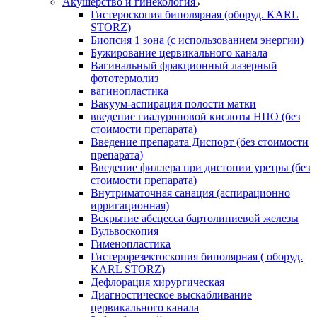
Акушерство и гинекология
Гистероскопия биполярная (оборуд. KARL
STORZ)
Биопсия 1 зона (с использованием энергии)
Бужирование цервикального канала
Вагинальный фракционный лазерный
фототермолиз
вагинопластика
Вакуум-аспирация полости матки
введение гиалуроновой кислоты НПО (без
стоимости препарата)
Введение препарата Диспорт (без стоимости
препарата)
Введение филлера при дистопии уретры (без
стоимости препарата)
Внутриматочная санация (аспирационно
ирригационная)
Вскрытие абсцесса бартолиниевой железы
Вульвоскопия
Гименопластика
Гистерорезектоскопия биполярная ( оборуд.
KARL STORZ)
Дефлорация хирургическая
Диагностическое выскабливание
цервикального канала