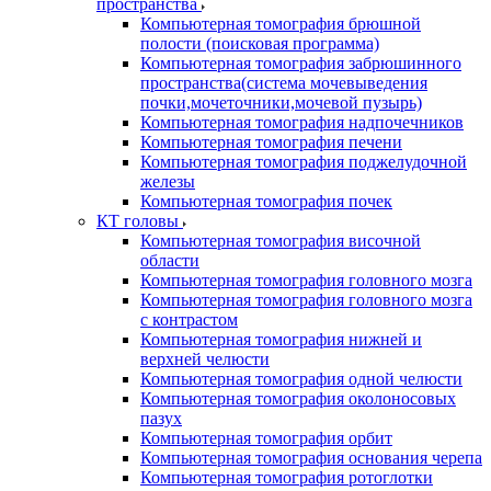
пространства
Компьютерная томография брюшной
полости (поисковая программа)
Компьютерная томография забрюшинного
пространства(система мочевыведения
почки,мочеточники,мочевой пузырь)
Компьютерная томография надпочечников
Компьютерная томография печени
Компьютерная томография поджелудочной
железы
Компьютерная томография почек
КТ головы
Компьютерная томография височной
области
Компьютерная томография головного мозга
Компьютерная томография головного мозга
с контрастом
Компьютерная томография нижней и
верхней челюсти
Компьютерная томография одной челюсти
Компьютерная томография околоносовых
пазух
Компьютерная томография орбит
Компьютерная томография основания черепа
Компьютерная томография ротоглотки