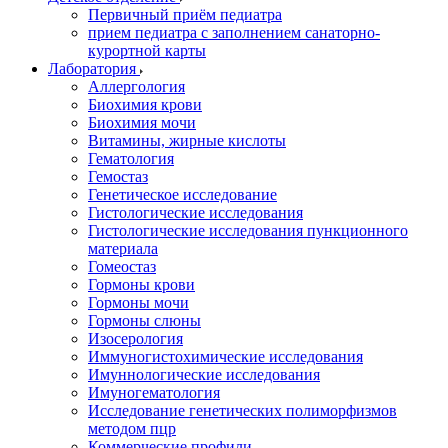
Первичный приём педиатра
прием педиатра с заполнением санаторно-
курортной карты
Лаборатория
Аллергология
Биохимия крови
Биохимия мочи
Витамины, жирные кислоты
Гематология
Гемостаз
Генетическое исследование
Гистологические исследования
Гистологические исследования пункционного
материала
Гомеостаз
Гормоны крови
Гормоны мочи
Гормоны слюны
Изосерология
Иммуногистохимические исследования
Имуннологические исследования
Имуногематология
Исследование генетических полиморфизмов
методом пцр
Коммерческие профили