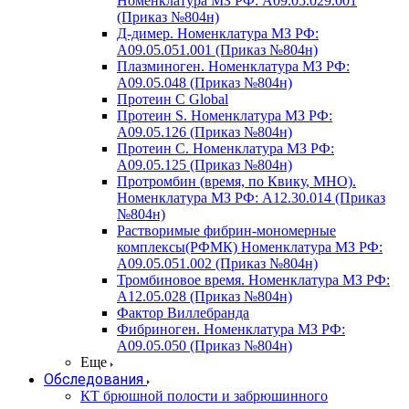
Номенклатура МЗ РФ: A09.05.029.001
(Приказ №804н)
Д-димер. Номенклатура МЗ РФ:
A09.05.051.001 (Приказ №804н)
Плазминоген. Номенклатура МЗ РФ:
A09.05.048 (Приказ №804н)
Протеин C Global
Протеин S. Номенклатура МЗ РФ:
A09.05.126 (Приказ №804н)
Протеин С. Номенклатура МЗ РФ:
A09.05.125 (Приказ №804н)
Протромбин (время, по Квику, МНО).
Номенклатура МЗ РФ: A12.30.014 (Приказ
№804н)
Растворимые фибрин-мономерные
комплексы(РФМК) Номенклатура МЗ РФ:
A09.05.051.002 (Приказ №804н)
Тромбиновое время. Номенклатура МЗ РФ:
A12.05.028 (Приказ №804н)
Фактор Виллебранда
Фибриноген. Номенклатура МЗ РФ:
A09.05.050 (Приказ №804н)
Еще
Обследования
КТ брюшной полости и забрюшинного