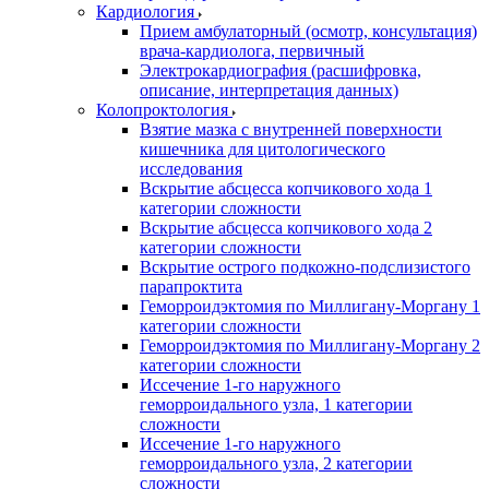
Кардиология
Прием амбулаторный (осмотр, консультация)
врача-кардиолога, первичный
Электрокардиография (расшифровка,
описание, интерпретация данных)
Колопроктология
Взятие мазка с внутренней поверхности
кишечника для цитологического
исследования
Вскрытие абсцесса копчикового хода 1
категории сложности
Вскрытие абсцесса копчикового хода 2
категории сложности
Вскрытие острого подкожно-подслизистого
парапроктита
Геморроидэктомия по Миллигану-Моргану 1
категории сложности
Геморроидэктомия по Миллигану-Моргану 2
категории сложности
Иссечение 1-го наружного
геморроидального узла, 1 категории
сложности
Иссечение 1-го наружного
геморроидального узла, 2 категории
сложности