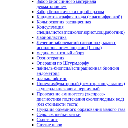
Забор биопсийного материала
дерматопанчем
Забор биологических проб врачом
Кардиотокография плода (с расшифровкой)
Кольпоскопия расширенная
Консультация
специалистов(психолог,юрист,соц.работник)
Лабиопластика
Лечение заболеваний слизистых, кожи с
использованием энергии (1 зона)
медикаментозный аборт
Озонотерапия
Операция по Штурмдорфу
пайпель-биопсия/аспирационная биопсия
эндометрия
плазмолифтинг
Прием амбулаторный (осмотр, консультация)
акушера-гинеколога первичный
Проведение амниотеста (экспресс-
диагностика подтекания околоплодных вод)
(без стоимости теста)
Пункция объемного образования малого таза
Серкляж шейки матки
Скретчинг
Снятие швов