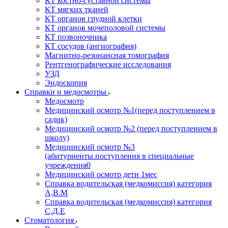
КТ костно-суставной системы
КТ мягких тканей
КТ органов грудной клетки
КТ органов мочеполовой системы
КТ позвоночника
КТ сосудов (ангиография)
Магнитно-резонансная томография
Рентгенографические исследования
УЗД
Эндоскопия
Справки и медосмотры
Медосмотр
Медицинский осмотр №1(перед поступлением в
садик)
Медицинский осмотр №2 (перед поступлением в
школу)
Медицинский осмотр №3
(абитуриенты.поступления в специальные
учреждения0
Медицинский осмотр дети 1мес
Справка водительская (медкомиссия) категория
А,В.М
Справка водительская (медкомиссия) категория
С,Д,Е
Стоматология