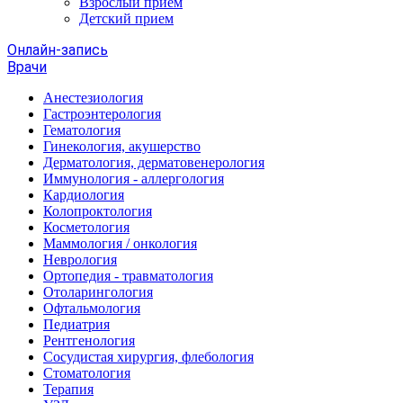
Взрослый прием
Детский прием
Онлайн-запись
Врачи
Анестезиология
Гастроэнтерология
Гематология
Гинекология, акушерство
Дерматология, дерматовенерология
Иммунология - аллергология
Кардиология
Колопроктология
Косметология
Маммология / онкология
Неврология
Ортопедия - травматология
Отоларингология
Офтальмология
Педиатрия
Рентгенология
Сосудистая хирургия, флебология
Стоматология
Терапия