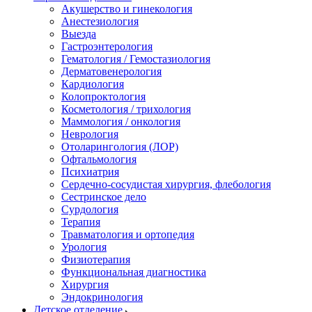
Акушерство и гинекология
Анестезиология
Выезда
Гастроэнтерология
Гематология / Гемостазиология
Дерматовенерология
Кардиология
Колопроктология
Косметология / трихология
Маммология / онкология
Неврология
Отоларингология (ЛОР)
Офтальмология
Психиатрия
Сердечно-сосудистая хирургия, флебология
Сестринское дело
Сурдология
Терапия
Травматология и ортопедия
Урология
Физиотерапия
Функциональная диагностика
Хирургия
Эндокринология
Детское отделение