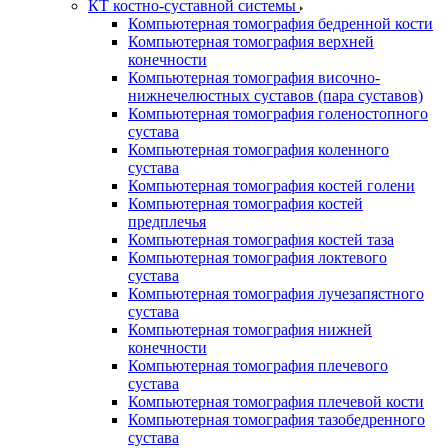
КТ костно-суставной системы
Компьютерная томография бедренной кости
Компьютерная томография верхней
конечности
Компьютерная томография височно-
нижнечелюстных суставов (пара суставов)
Компьютерная томография голеностопного
сустава
Компьютерная томография коленного
сустава
Компьютерная томография костей голени
Компьютерная томография костей
предплечья
Компьютерная томография костей таза
Компьютерная томография локтевого
сустава
Компьютерная томография лучезапястного
сустава
Компьютерная томография нижней
конечности
Компьютерная томография плечевого
сустава
Компьютерная томография плечевой кости
Компьютерная томография тазобедренного
сустава