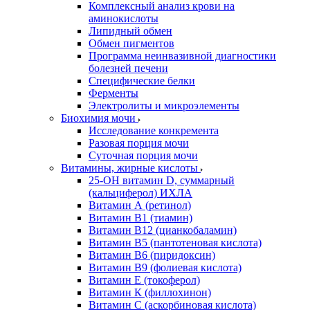
Комплексный анализ крови на
аминокислоты
Липидный обмен
Обмен пигментов
Программа неинвазивной диагностики
болезней печени
Специфические белки
Ферменты
Электролиты и микроэлементы
Биохимия мочи
Исследование конкремента
Разовая порция мочи
Суточная порция мочи
Витамины, жирные кислоты
25-OH витамин D, суммарный
(кальциферол) ИХЛА
Витамин А (ретинол)
Витамин В1 (тиамин)
Витамин В12 (цианкобаламин)
Витамин В5 (пантотеновая кислота)
Витамин В6 (пиридоксин)
Витамин В9 (фолиевая кислота)
Витамин Е (токоферол)
Витамин К (филлохинон)
Витамин С (аскорбиновая кислота)