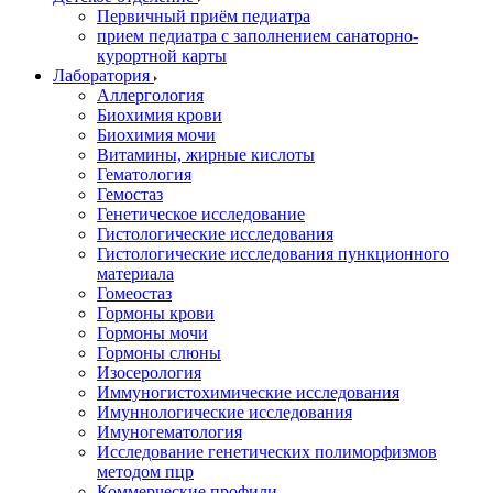
Первичный приём педиатра
прием педиатра с заполнением санаторно-
курортной карты
Лаборатория
Аллергология
Биохимия крови
Биохимия мочи
Витамины, жирные кислоты
Гематология
Гемостаз
Генетическое исследование
Гистологические исследования
Гистологические исследования пункционного
материала
Гомеостаз
Гормоны крови
Гормоны мочи
Гормоны слюны
Изосерология
Иммуногистохимические исследования
Имуннологические исследования
Имуногематология
Исследование генетических полиморфизмов
методом пцр
Коммерческие профили