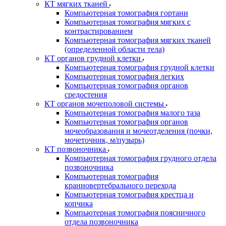
КТ мягких тканей
Компьютерная томография гортани
Компьютерная томография мягких с
контрастированием
Компьютерная томография мягких тканей
(определенной области тела)
КТ органов грудной клетки
Компьютерная томография грудной клетки
Компьютерная томография легких
Компьютерная томография органов
средостения
КТ органов мочеполовой системы
Компьютерная томография малого таза
Компьютерная томография органов
мочеобразования и мочеотделения (почки,
мочеточник, м/пузырь)
КТ позвоночника
Компьютерная томография грудного отдела
позвоночника
Компьютерная томография
краниовертебрального перехода
Компьютерная томография крестца и
копчика
Компьютерная томография поясничного
отдела позвоночника