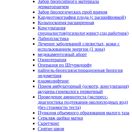
Забор биопсийного материала
дерматопанчем
Забор биологических проб врачом
Кардиотокография плода (с расшифровкой)
Кольпоскопия расширенная
Консультация
специалистов(психолог,юрист,соц.работник)
Лабиопластика
Лечение заболеваний слизистых, кожи с
использованием энергии (1 зона)
медикаментозный аборт
Озонотерапия
Операция по Штурмдорфу
пайпель-биопсия/аспирационная биопсия
эндометрия
плазмолифтинг
Прием амбулаторный (осмотр, консультация)
акушера-гинеколога первичный
Проведение амниотеста (экспресс-
диагностика подтекания околоплодных вод)
(без стоимости теста)
Пункция объемного образования малого таза
Серкляж шейки матки
Скретчинг
Снятие швов