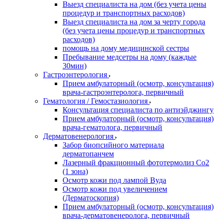
Выезд специалиста на дом (без учета цены
процедур и транспортных расходов)
Выезд специалиста на дом за черту города
(без учета цены процедур и транспортных
расходов)
помощь на дому медицинской сестры
Пребывание медсетры на дому (каждые
30мин)
Гастроэнтерология
Прием амбулаторный (осмотр, консультация)
врача-гастроэнтеролога, первичный
Гематология / Гемостазиология
Консультация специалиста по антиэйджингу
Прием амбулаторный (осмотр, консультация)
врача-гематолога, первичный
Дерматовенерология
Забор биопсийного материала
дерматопанчем
Лазерный фракционный фототермолиз Со2
(1 зона)
Осмотр кожи под лампой Вуда
Осмотр кожи под увеличением
(Дерматоскопия)
Прием амбулаторный (осмотр, консультация)
врача-дерматовенеролога, первичный