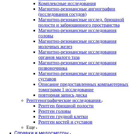
Комплексные исследования
Магнитно-резонансные ангиографии
(исследования сосудов)
Магнитно-резонансные исслед. брюшной
полости и забрюшинного пространства
Магнитно-резонансные исследования
головы
Магнитно-резонансные исследования
молочных желез
Магнитно-резонансные исследования
органов малого таза
Магнитно-резонансные исследования
позвоночника
Магнитно-резонансные исследования
суставов
Описание предоставленных компьютерных
томограмм 1 исследование
повторная запись диска
Рентгенографические исследования
Рентген брюшной полости
Рентген головы
Рентген грудной клетки
Рентген костей и суставов
Еще
Справки и медосмотры