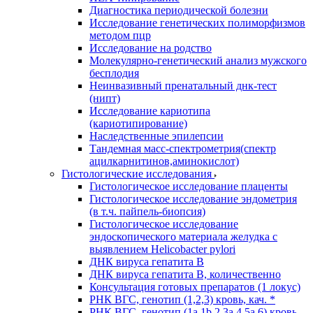
Диагностика периодической болезни
Исследование генетических полиморфизмов
методом пцр
Исследование на родство
Молекулярно-генетический анализ мужского
бесплодия
Неинвазивный пренатальный днк-тест
(нипт)
Исследование кариотипа
(кариотипирование)
Наследственные эпилепсии
Тандемная масс-спектрометрия(спектр
ацилкарнитинов,аминокислот)
Гистологические исследования
Гистологическое исследование плаценты
Гистологическое исследование эндометрия
(в т.ч. пайпель-биопсия)
Гистологическое исследование
эндоскопического материала желудка с
выявлением Helicobacter pylori
ДНК вируса гепатита B
ДНК вируса гепатита B, количественно
Консультация готовых препаратов (1 локус)
РНК ВГC, генотип (1,2,3) кровь, кач. *
РНК ВГC, генотип (1a,1b,2,3a,4,5a,6) кровь,