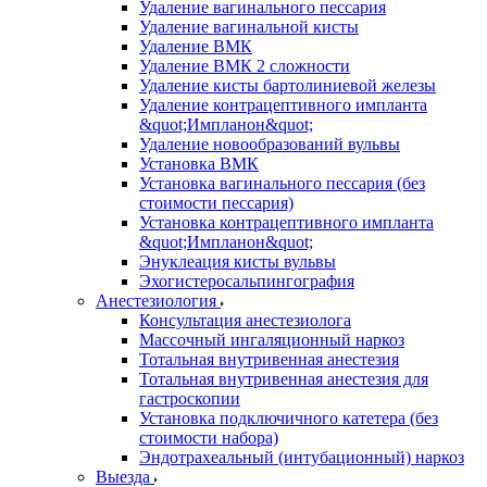
Удаление вагинального пессария
Удаление вагинальной кисты
Удаление ВМК
Удаление ВМК 2 сложности
Удаление кисты бартолиниевой железы
Удаление контрацептивного импланта
&quot;Импланон&quot;
Удаление новообразований вульвы
Установка ВМК
Установка вагинального пессария (без
стоимости пессария)
Установка контрацептивного импланта
&quot;Импланон&quot;
Энуклеация кисты вульвы
Эхогистеросальпингография
Анестезиология
Консультация анестезиолога
Массочный ингаляционный наркоз
Тотальная внутривенная анестезия
Тотальная внутривенная анестезия для
гастроскопии
Установка подключичного катетера (без
стоимости набора)
Эндотрахеальный (интубационный) наркоз
Выезда