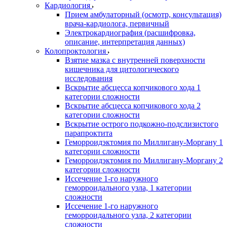
Кардиология
Прием амбулаторный (осмотр, консультация)
врача-кардиолога, первичный
Электрокардиография (расшифровка,
описание, интерпретация данных)
Колопроктология
Взятие мазка с внутренней поверхности
кишечника для цитологического
исследования
Вскрытие абсцесса копчикового хода 1
категории сложности
Вскрытие абсцесса копчикового хода 2
категории сложности
Вскрытие острого подкожно-подслизистого
парапроктита
Геморроидэктомия по Миллигану-Моргану 1
категории сложности
Геморроидэктомия по Миллигану-Моргану 2
категории сложности
Иссечение 1-го наружного
геморроидального узла, 1 категории
сложности
Иссечение 1-го наружного
геморроидального узла, 2 категории
сложности