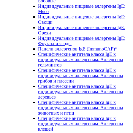
Бобовые
Индивидуальные пищевые аллергены IgE:
Мясо
Индивидуальные пищевые аллергены IgE:
Овощи
Индивидуальные пищевые аллергены IgE:
Орехи
Индивидуальные пищевые аллергены IgE:
Фрукты и ягоды
Панели аллергенов IgE (ImmunoCAP)*
Специфические антитела класса IgE к
индивидуальным аллергенам. Аллергены
гельминтов
Специфические антитела класса IgE к
индивидуальным аллергенам. Аллергены
грибов и плесени
Специфические антитела класса IgE к
индивидуальным аллергенам. Аллергены
деревьев
Специфические антитела класса IgE к
индивидуальным аллергенам. Аллергены
животных и птиц
Специфические антитела класса IgE к
индивидуальным аллергенам. Аллергены
клещей