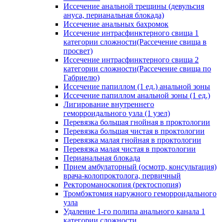
Иссечение анальной трещины (девульсия
ануса, перианальная блокада)
Иссечение анальных бахромок
Иссечение интрасфинктерного свища 1
категории сложности(Рассечение свища в
просвет)
Иссечение интрасфинктерного свища 2
категории сложности(Рассечение свища по
Габриелю)
Иссечение папиллом (1 ед.) анальной зоны
Иссечение папиллом анальной зоны (1 ед.)
Лигирование внутреннего
геморроидального узла (1 узел)
Перевязка большая гнойная в проктологии
Перевязка большая чистая в проктологии
Перевязка малая гнойная в проктологии
Перевязка малая чистая в проктологии
Перианальная блокада
Прием амбулаторный (осмотр, консультация)
врача-колопроктолога, первичный
Ректороманоскопия (ректоспопия)
Тромбэктомия наружного геморроидального
узла
Удаление 1-го полипа анального канала 1
категории сложности