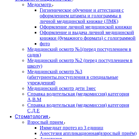
Медосмотр
Гигиеническое обучение и аттестация с
оформлением штампа и голограммы в
личной медицинской книжке (ЛМК)
Оформление личной медицинской книжки
Оформление и выдача личной медицинской
книжки (бумажного формата) с голограммой
фото
Медицинский осмотр №1(перед поступлением в
садик)
Медицинский осмотр №2 (перед поступлением в
школу)
Медицинский осмотр №3
(абитуриенты.поступления в специальные
учреждения0
Медицинский осмотр дети 1мес
Справка водительская (медкомиссия) категория
А,В.М
Справка водительская (медкомиссия) категория
С,Д,Е
Стоматология
Взрослый прием
Иммедиат протез из 3 единиц
Анестезия аппликационная(взрослый приём)
Анестезия