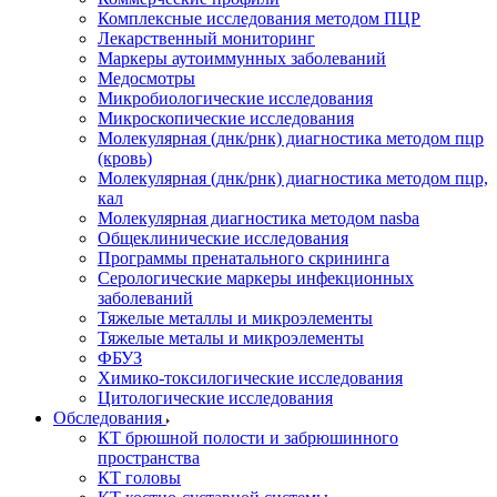
Комплексные исследования методом ПЦР
Лекарственный мониторинг
Маркеры аутоиммунных заболеваний
Медосмотры
Микробиологические исследования
Микроскопические исследования
Молекулярная (днк/рнк) диагностика методом пцр
(кровь)
Молекулярная (днк/рнк) диагностика методом пцр,
кал
Молекулярная диагностика методом nasba
Общеклинические исследования
Программы пренатального скрининга
Серологические маркеры инфекционных
заболеваний
Тяжелые металлы и микроэлементы
Тяжелые металы и микроэлементы
ФБУЗ
Химико-токсилогические исследования
Цитологические исследования
Обследования
КТ брюшной полости и забрюшинного
пространства
КТ головы