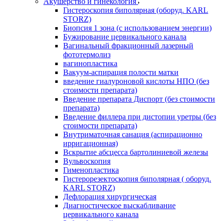
Акушерство и гинекология
Гистероскопия биполярная (оборуд. KARL
STORZ)
Биопсия 1 зона (с использованием энергии)
Бужирование цервикального канала
Вагинальный фракционный лазерный
фототермолиз
вагинопластика
Вакуум-аспирация полости матки
введение гиалуроновой кислоты НПО (без
стоимости препарата)
Введение препарата Диспорт (без стоимости
препарата)
Введение филлера при дистопии уретры (без
стоимости препарата)
Внутриматочная санация (аспирационно
ирригационная)
Вскрытие абсцесса бартолиниевой железы
Вульвоскопия
Гименопластика
Гистерорезектоскопия биполярная ( оборуд.
KARL STORZ)
Дефлорация хирургическая
Диагностическое выскабливание
цервикального канала