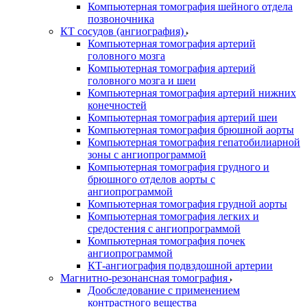
Компьютерная томография шейного отдела
позвоночника
КТ сосудов (ангиография)
Компьютерная томография артерий
головного мозга
Компьютерная томография артерий
головного мозга и шеи
Компьютерная томография артерий нижних
конечностей
Компьютерная томография артерий шеи
Компьютерная томография брюшной аорты
Компьютерная томография гепатобилиарной
зоны с ангиопрограммой
Компьютерная томография грудного и
брюшного отделов аорты с
ангиопрограммой
Компьютерная томография грудной аорты
Компьютерная томография легких и
средостения с ангиопрограммой
Компьютерная томография почек
ангиопрограммой
КТ-ангиография подвздошной артерии
Магнитно-резонансная томография
Дообследование с применением
контрастного вещества