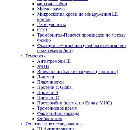
метгемоглобин
Миелограмма
Микроскопия крови на обнаружения LE
клеток
Ретикулоциты
СОЭ
Тромбоциты-Подсчёт произведен по методу
Фонио
Фракции гемоглобина (карбоксигемоглобин
и метгемоглобин)
Гемостаз
Антитромбин III
АЧТВ
Волчаночный антикоагулянт (скрининг)
Д-димер
Плазминоген
Протеин C Global
Протеин S
Протеин С
Протромбин (время, по Квику, МНО)
Тромбиновое время
Фактор Виллебранда
Фибриноген
Генетическое исследование
HLA-типирование