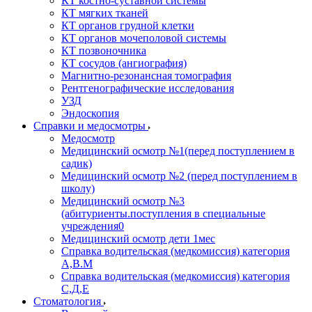
КТ костно-суставной системы
КТ мягких тканей
КТ органов грудной клетки
КТ органов мочеполовой системы
КТ позвоночника
КТ сосудов (ангиография)
Магнитно-резонансная томография
Рентгенографические исследования
УЗД
Эндоскопия
Справки и медосмотры
Медосмотр
Медицинский осмотр №1(перед поступлением в
садик)
Медицинский осмотр №2 (перед поступлением в
школу)
Медицинский осмотр №3
(абитуриенты.поступления в специальные
учреждения0
Медицинский осмотр дети 1мес
Справка водительская (медкомиссия) категория
А,В.М
Справка водительская (медкомиссия) категория
С,Д,Е
Стоматология