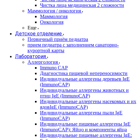
Чистка лица медицинская 2 сложности
Маммология / онкология
Маммология
Онкология
Еще
Детское отделение
Первичный приём педиатра
прием педиатра с заполнением санаторно-
курортной карты
Лаборатория
Аллергология
Immuno CAP
Диагностика пищевой непереносимости
Индивидуальные аллергены деревьев IgE
(ImmunoCAP)
Индивидуальные аллергены животных и
птиц IgE (ImmunoCAP)
Индивидуальные аллергены насекомых и их
ядовIgE (ImmunoCAP)
Индивидуальные аллергены пыли IgE
(ImmunoCAP)
Индивидуальные пищевые аллергены IgE
(ImmunoCAP): Яйцо и компоненты яйца
Индивидуальные пищевые аллергены IgE: