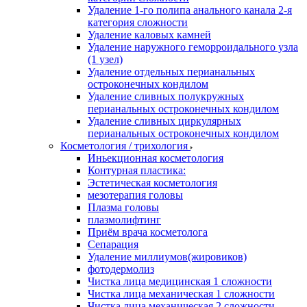
Удаление 1-го полипа анального канала 2-я
категория сложности
Удаление каловых камней
Удаление наружного геморроидального узла
(1 узел)
Удаление отдельных перианальных
остроконечных кондилом
Удаление сливных полукружных
перианальных остроконечных кондилом
Удаление сливных циркулярных
перианальных остроконечных кондилом
Косметология / трихология
Иньекционная косметология
Контурная пластика:
Эстетическая косметология
мезотерапия головы
Плазма головы
плазмолифтинг
Приём врача косметолога
Сепарация
Удаление миллиумов(жировиков)
фотодермолиз
Чистка лица медицинская 1 сложности
Чистка лица механическая 1 сложности
Чистка лица механическая 2 сложности