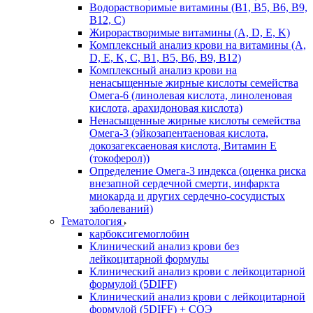
Водорастворимые витамины (B1, B5, B6, В9,
В12, С)
Жирорастворимые витамины (A, D, E, K)
Комплексный анализ крови на витамины (A,
D, E, K, C, B1, B5, B6, В9, B12)
Комплексный анализ крови на
ненасыщенные жирные кислоты семейства
Омега-6 (линолевая кислота, линоленовая
кислота, арахидоновая кислота)
Ненасыщенные жирные кислоты семейства
Омега-3 (эйкозапентаеновая кислота,
докозагексаеновая кислота, Витамин E
(токоферол))
Определение Омега-3 индекса (оценка риска
внезапной сердечной смерти, инфаркта
миокарда и других сердечно-сосудистых
заболеваний)
Гематология
карбоксигемоглобин
Клинический анализ крови без
лейкоцитарной формулы
Клинический анализ крови с лейкоцитарной
формулой (5DIFF)
Клинический анализ крови с лейкоцитарной
формулой (5DIFF) + СОЭ