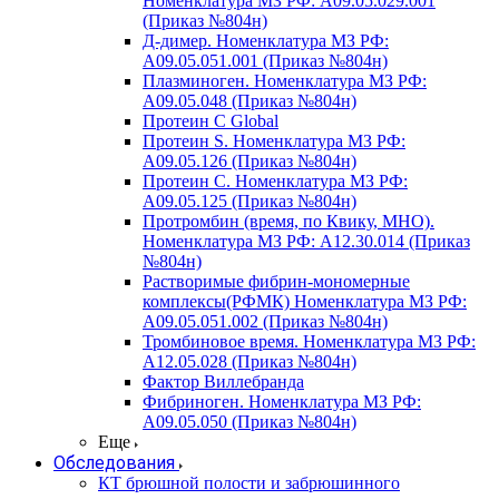
Номенклатура МЗ РФ: A09.05.029.001
(Приказ №804н)
Д-димер. Номенклатура МЗ РФ:
A09.05.051.001 (Приказ №804н)
Плазминоген. Номенклатура МЗ РФ:
A09.05.048 (Приказ №804н)
Протеин C Global
Протеин S. Номенклатура МЗ РФ:
A09.05.126 (Приказ №804н)
Протеин С. Номенклатура МЗ РФ:
A09.05.125 (Приказ №804н)
Протромбин (время, по Квику, МНО).
Номенклатура МЗ РФ: A12.30.014 (Приказ
№804н)
Растворимые фибрин-мономерные
комплексы(РФМК) Номенклатура МЗ РФ:
A09.05.051.002 (Приказ №804н)
Тромбиновое время. Номенклатура МЗ РФ:
A12.05.028 (Приказ №804н)
Фактор Виллебранда
Фибриноген. Номенклатура МЗ РФ:
A09.05.050 (Приказ №804н)
Еще
Обследования
КТ брюшной полости и забрюшинного