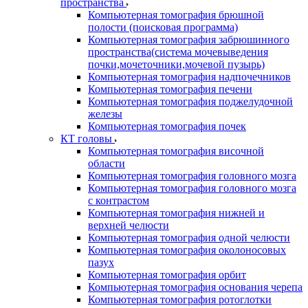
пространства
Компьютерная томография брюшной
полости (поисковая программа)
Компьютерная томография забрюшинного
пространства(система мочевыведения
почки,мочеточники,мочевой пузырь)
Компьютерная томография надпочечников
Компьютерная томография печени
Компьютерная томография поджелудочной
железы
Компьютерная томография почек
КТ головы
Компьютерная томография височной
области
Компьютерная томография головного мозга
Компьютерная томография головного мозга
с контрастом
Компьютерная томография нижней и
верхней челюсти
Компьютерная томография одной челюсти
Компьютерная томография околоносовых
пазух
Компьютерная томография орбит
Компьютерная томография основания черепа
Компьютерная томография ротоглотки