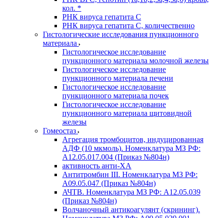
кол. *
РНК вируса гепатита C
РНК вируса гепатита C, количественно
Гистологические исследования пункционного
материала
Гистологическое исследование
пункционного материала молочной железы
Гистологическое исследование
пункционного материала печени
Гистологическое исследование
пункционного материала почек
Гистологическое исследование
пункционного материала щитовидной
железы
Гомеостаз
Агрегация тромбоцитов, индуцированная
АДФ (10 мкмоль). Номенклатура МЗ РФ:
A12.05.017.004 (Приказ №804н)
активность анти-ХА
Антитромбин III. Номенклатура МЗ РФ:
A09.05.047 (Приказ №804н)
АЧТВ. Номенклатура МЗ РФ: A12.05.039
(Приказ №804н)
Волчаночный антикоагулянт (скрининг).