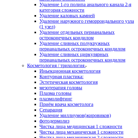
Удаление 1-го полипа анального канала 2-я
категория сложности
Удаление каловых камней
Удаление наружного геморроидального узла
(1 узел)
Удаление отдельных перианальных
остроконечных кондилом
Удаление сливных полукружных
перианальных остроконечных кондилом
Удаление сливных циркулярных
перианальных остроконечных кондилом
Косметология / трихология
Иньекционная косметология
Контурная пластика:
Эстетическая косметология
мезотерапия головы
Плазма головы
плазмолифтинг
Приём врача косметолога
Сепарация
Удаление миллиумов(жировиков)
фотодермолиз
Чистка лица медицинская 1 сложности
Чистка лица механическая 1 сложности
Чистка лица механическая 2 сложности