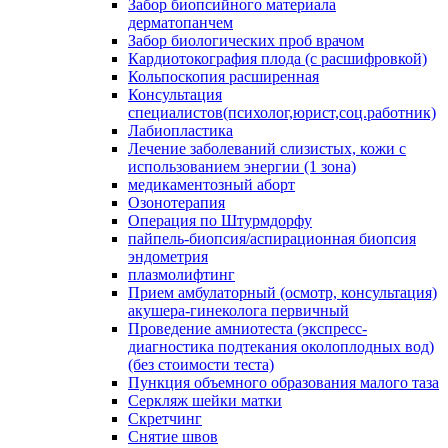
Забор биопсийного материала
дерматопанчем
Забор биологических проб врачом
Кардиотокография плода (с расшифровкой)
Кольпоскопия расширенная
Консультация
специалистов(психолог,юрист,соц.работник)
Лабиопластика
Лечение заболеваний слизистых, кожи с
использованием энергии (1 зона)
медикаментозный аборт
Озонотерапия
Операция по Штурмдорфу
пайпель-биопсия/аспирационная биопсия
эндометрия
плазмолифтинг
Прием амбулаторный (осмотр, консультация)
акушера-гинеколога первичный
Проведение амниотеста (экспресс-
диагностика подтекания околоплодных вод)
(без стоимости теста)
Пункция объемного образования малого таза
Серкляж шейки матки
Скретчинг
Снятие швов