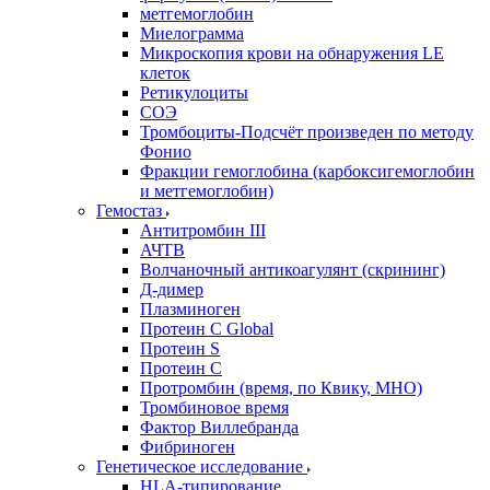
метгемоглобин
Миелограмма
Микроскопия крови на обнаружения LE
клеток
Ретикулоциты
СОЭ
Тромбоциты-Подсчёт произведен по методу
Фонио
Фракции гемоглобина (карбоксигемоглобин
и метгемоглобин)
Гемостаз
Антитромбин III
АЧТВ
Волчаночный антикоагулянт (скрининг)
Д-димер
Плазминоген
Протеин C Global
Протеин S
Протеин С
Протромбин (время, по Квику, МНО)
Тромбиновое время
Фактор Виллебранда
Фибриноген
Генетическое исследование
HLA-типирование