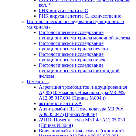
кол. *
РНК вируса гепатита C
РНК вируса гепатита C, количественно
Гистологические исследования пункционного
материала
Гистологическое исследование
пункционного материала молочной железы
Гистологическое исследование
пункционного материала печени
Гистологическое исследование
пункционного материала почек
Гистологическое исследование
пункционного материала щитовидной
железы
Гомеостаз
Агрегация тромбоцитов, индуцированная
АДФ (10 мкмоль). Номенклатура МЗ РФ:
A12.05.017.004 (Приказ №804н)
активность анти-ХА
Антитромбин III. Номенклатура МЗ РФ:
A09.05.047 (Приказ №804н)
АЧТВ. Номенклатура МЗ РФ: A12.05.039
(Приказ №804н)
Волчаночный антикоагулянт (скрининг).