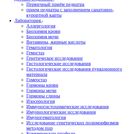
Первичный приём педиатра
прием педиатра с заполнением санаторно-
курортной карты
Лаборатория
Аллергология
Биохимия крови
Биохимия мочи
Витамины, жирные кислоты
Гематология
Гемостаз
Генетическое исследование
Гистологические исследования
Гистологические исследования пункционного
материала
Гомеостаз
Гормоны крови
Гормоны мочи
Гормоны слюны
Изосерология
Иммуногистохимические исследования
Имуннологические исследования
Имуногематология
Исследование генетических полиморфизмов
методом пцр
Коммерческие профили