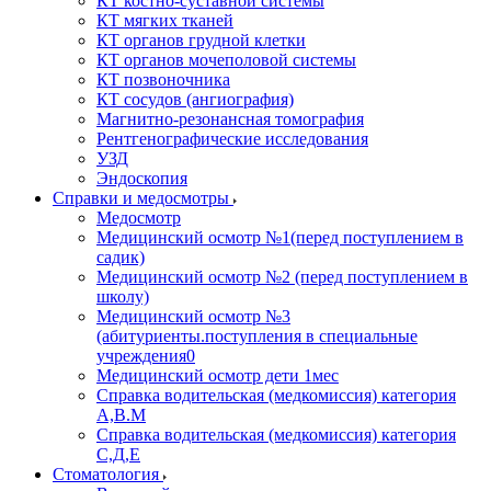
КТ костно-суставной системы
КТ мягких тканей
КТ органов грудной клетки
КТ органов мочеполовой системы
КТ позвоночника
КТ сосудов (ангиография)
Магнитно-резонансная томография
Рентгенографические исследования
УЗД
Эндоскопия
Справки и медосмотры
Медосмотр
Медицинский осмотр №1(перед поступлением в
садик)
Медицинский осмотр №2 (перед поступлением в
школу)
Медицинский осмотр №3
(абитуриенты.поступления в специальные
учреждения0
Медицинский осмотр дети 1мес
Справка водительская (медкомиссия) категория
А,В.М
Справка водительская (медкомиссия) категория
С,Д,Е
Стоматология