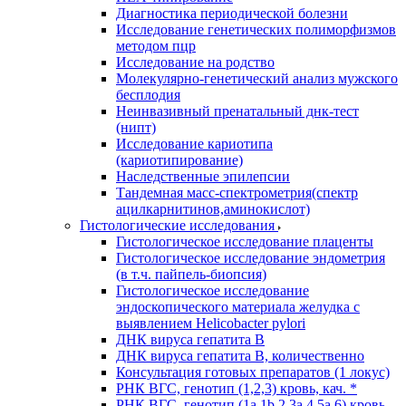
Диагностика периодической болезни
Исследование генетических полиморфизмов
методом пцр
Исследование на родство
Молекулярно-генетический анализ мужского
бесплодия
Неинвазивный пренатальный днк-тест
(нипт)
Исследование кариотипа
(кариотипирование)
Наследственные эпилепсии
Тандемная масс-спектрометрия(спектр
ацилкарнитинов,аминокислот)
Гистологические исследования
Гистологическое исследование плаценты
Гистологическое исследование эндометрия
(в т.ч. пайпель-биопсия)
Гистологическое исследование
эндоскопического материала желудка с
выявлением Helicobacter pylori
ДНК вируса гепатита B
ДНК вируса гепатита B, количественно
Консультация готовых препаратов (1 локус)
РНК ВГC, генотип (1,2,3) кровь, кач. *
РНК ВГC, генотип (1a,1b,2,3a,4,5a,6) кровь,