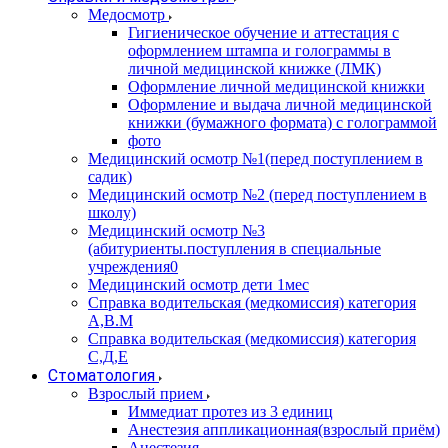
Медосмотр
Гигиеническое обучение и аттестация с
оформлением штампа и голограммы в
личной медицинской книжке (ЛМК)
Оформление личной медицинской книжки
Оформление и выдача личной медицинской
книжки (бумажного формата) с голограммой
фото
Медицинский осмотр №1(перед поступлением в
садик)
Медицинский осмотр №2 (перед поступлением в
школу)
Медицинский осмотр №3
(абитуриенты.поступления в специальные
учреждения0
Медицинский осмотр дети 1мес
Справка водительская (медкомиссия) категория
А,В.М
Справка водительская (медкомиссия) категория
С,Д,Е
Стоматология
Взрослый прием
Иммедиат протез из 3 единиц
Анестезия аппликационная(взрослый приём)
Анестезия