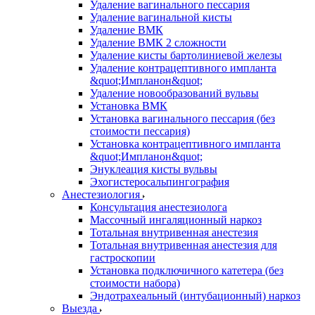
Удаление вагинального пессария
Удаление вагинальной кисты
Удаление ВМК
Удаление ВМК 2 сложности
Удаление кисты бартолиниевой железы
Удаление контрацептивного импланта
&quot;Импланон&quot;
Удаление новообразований вульвы
Установка ВМК
Установка вагинального пессария (без
стоимости пессария)
Установка контрацептивного импланта
&quot;Импланон&quot;
Энуклеация кисты вульвы
Эхогистеросальпингография
Анестезиология
Консультация анестезиолога
Массочный ингаляционный наркоз
Тотальная внутривенная анестезия
Тотальная внутривенная анестезия для
гастроскопии
Установка подключичного катетера (без
стоимости набора)
Эндотрахеальный (интубационный) наркоз
Выезда