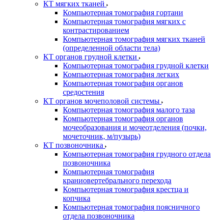
КТ мягких тканей
Компьютерная томография гортани
Компьютерная томография мягких с
контрастированием
Компьютерная томография мягких тканей
(определенной области тела)
КТ органов грудной клетки
Компьютерная томография грудной клетки
Компьютерная томография легких
Компьютерная томография органов
средостения
КТ органов мочеполовой системы
Компьютерная томография малого таза
Компьютерная томография органов
мочеобразования и мочеотделения (почки,
мочеточник, м/пузырь)
КТ позвоночника
Компьютерная томография грудного отдела
позвоночника
Компьютерная томография
краниовертебрального перехода
Компьютерная томография крестца и
копчика
Компьютерная томография поясничного
отдела позвоночника