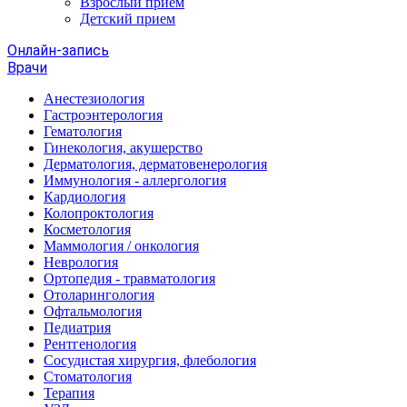
Взрослый прием
Детский прием
Онлайн-запись
Врачи
Анестезиология
Гастроэнтерология
Гематология
Гинекология, акушерство
Дерматология, дерматовенерология
Иммунология - аллергология
Кардиология
Колопроктология
Косметология
Маммология / онкология
Неврология
Ортопедия - травматология
Отоларингология
Офтальмология
Педиатрия
Рентгенология
Сосудистая хирургия, флебология
Стоматология
Терапия