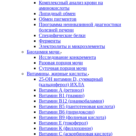
Комплексный анализ крови на
аминокислоты
Липидный обмен
Обмен пигментов
Программа неинвазивной диагностики
болезней печени
Специфические белки
Ферменты
Электролиты и микроэлементы
Биохимия мочи
Исследование конкремента
Разовая порция мочи
Суточная порция мочи
Витамины, жирные кислоты
25-OH витамин D, суммарный
(кальциферол) ИХЛА
Витамин А (ретинол)
Витамин В1 (тиамин)
Витамин В12 (цианкобаламин)
Витамин В5 (пантотеновая кислота)
Витамин В6 (пиридоксин)
Витамин В9 (фолиевая кислота)
Витамин Е (токоферол)
Витамин К (филлохинон)
Витамин С (аскорбиновая кислота)