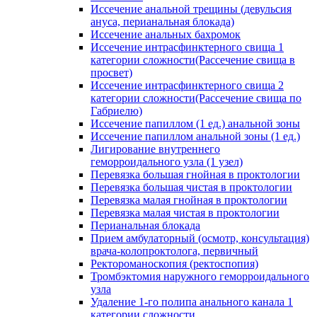
Иссечение анальной трещины (девульсия
ануса, перианальная блокада)
Иссечение анальных бахромок
Иссечение интрасфинктерного свища 1
категории сложности(Рассечение свища в
просвет)
Иссечение интрасфинктерного свища 2
категории сложности(Рассечение свища по
Габриелю)
Иссечение папиллом (1 ед.) анальной зоны
Иссечение папиллом анальной зоны (1 ед.)
Лигирование внутреннего
геморроидального узла (1 узел)
Перевязка большая гнойная в проктологии
Перевязка большая чистая в проктологии
Перевязка малая гнойная в проктологии
Перевязка малая чистая в проктологии
Перианальная блокада
Прием амбулаторный (осмотр, консультация)
врача-колопроктолога, первичный
Ректороманоскопия (ректоспопия)
Тромбэктомия наружного геморроидального
узла
Удаление 1-го полипа анального канала 1
категории сложности