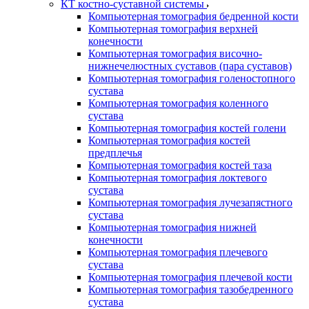
КТ костно-суставной системы
Компьютерная томография бедренной кости
Компьютерная томография верхней
конечности
Компьютерная томография височно-
нижнечелюстных суставов (пара суставов)
Компьютерная томография голеностопного
сустава
Компьютерная томография коленного
сустава
Компьютерная томография костей голени
Компьютерная томография костей
предплечья
Компьютерная томография костей таза
Компьютерная томография локтевого
сустава
Компьютерная томография лучезапястного
сустава
Компьютерная томография нижней
конечности
Компьютерная томография плечевого
сустава
Компьютерная томография плечевой кости
Компьютерная томография тазобедренного
сустава