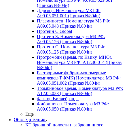
Номенклатура МЗ РФ: A09.05.029.001
(Приказ №804н)
Д-димер. Номенклатура МЗ РФ:
A09.05.051.001 (Приказ №804н)
Плазминоген. Номенклатура МЗ РФ:
A09.05.048 (Приказ №804н)
Протеин C Global
Протеин S. Номенклатура МЗ РФ:
A09.05.126 (Приказ №804н)
Протеин С. Номенклатура МЗ РФ:
A09.05.125 (Приказ №804н)
Протромбин (время, по Квику, МНО).
Номенклатура МЗ РФ: A12.30.014 (Приказ
№804н)
Растворимые фибрин-мономерные
комплексы(РФМК) Номенклатура МЗ РФ:
A09.05.051.002 (Приказ №804н)
Тромбиновое время. Номенклатура МЗ РФ:
A12.05.028 (Приказ №804н)
Фактор Виллебранда
Фибриноген. Номенклатура МЗ РФ:
A09.05.050 (Приказ №804н)
Еще
Обследования
КТ брюшной полости и забрюшинного