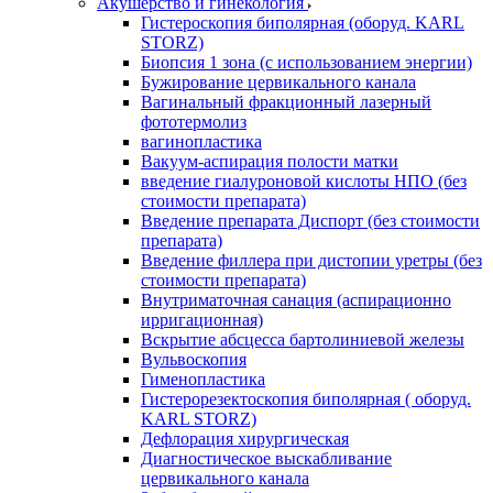
Акушерство и гинекология
Гистероскопия биполярная (оборуд. KARL
STORZ)
Биопсия 1 зона (с использованием энергии)
Бужирование цервикального канала
Вагинальный фракционный лазерный
фототермолиз
вагинопластика
Вакуум-аспирация полости матки
введение гиалуроновой кислоты НПО (без
стоимости препарата)
Введение препарата Диспорт (без стоимости
препарата)
Введение филлера при дистопии уретры (без
стоимости препарата)
Внутриматочная санация (аспирационно
ирригационная)
Вскрытие абсцесса бартолиниевой железы
Вульвоскопия
Гименопластика
Гистерорезектоскопия биполярная ( оборуд.
KARL STORZ)
Дефлорация хирургическая
Диагностическое выскабливание
цервикального канала