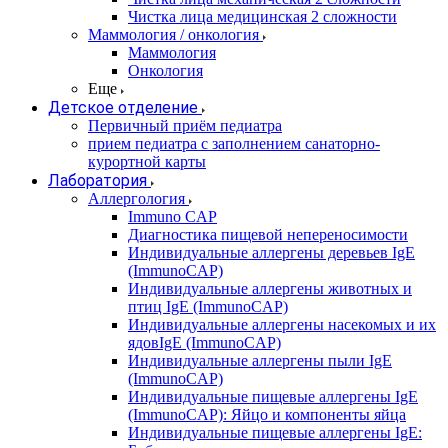
Чистка лица медицинская 2 сложности
Маммология / онкология
Маммология
Онкология
Еще
Детское отделение
Первичный приём педиатра
прием педиатра с заполнением санаторно-
курортной карты
Лаборатория
Аллергология
Immuno CAP
Диагностика пищевой непереносимости
Индивидуальные аллергены деревьев IgE
(ImmunoCAP)
Индивидуальные аллергены животных и
птиц IgE (ImmunoCAP)
Индивидуальные аллергены насекомых и их
ядовIgE (ImmunoCAP)
Индивидуальные аллергены пыли IgE
(ImmunoCAP)
Индивидуальные пищевые аллергены IgE
(ImmunoCAP): Яйцо и компоненты яйца
Индивидуальные пищевые аллергены IgE: