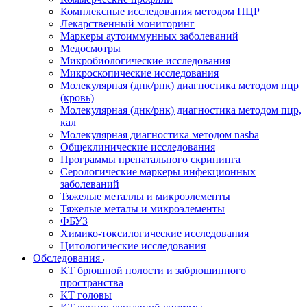
Комплексные исследования методом ПЦР
Лекарственный мониторинг
Маркеры аутоиммунных заболеваний
Медосмотры
Микробиологические исследования
Микроскопические исследования
Молекулярная (днк/рнк) диагностика методом пцр
(кровь)
Молекулярная (днк/рнк) диагностика методом пцр,
кал
Молекулярная диагностика методом nasba
Общеклинические исследования
Программы пренатального скрининга
Серологические маркеры инфекционных
заболеваний
Тяжелые металлы и микроэлементы
Тяжелые металы и микроэлементы
ФБУЗ
Химико-токсилогические исследования
Цитологические исследования
Обследования
КТ брюшной полости и забрюшинного
пространства
КТ головы