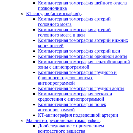
Компьютерная томография шейного отдела
позвоночника
КТ сосудов (ангиография)
Компьютерная томография артерий
головного мозга
Компьютерная томография артерий
головного мозга и шеи
Компьютерная томография артерий нижних
конечностей
Компьютерная томография артерий шеи
Компьютерная томография брюшной аорты
Компьютерная томография гепатобилиарной
зоны с ангиопрограммой
Компьютерная томография грудного и
брюшного отделов аорты с
ангиопрограммой
Компьютерная томография грудной аорты
Компьютерная томография легких и
средостения с ангиопрограммой
Компьютерная томография почек
ангиопрограммой
КТ-ангиография подвздошной артерии
Магнитно-резонансная томография
Дообследование с применением
контрастного вещества