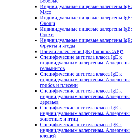
Бобовые
Индивидуальные пищевые аллергены IgE:
Мясо
Индивидуальные пищевые аллергены IgE:
Овощи
Индивидуальные пищевые аллергены IgE:
Орехи
Индивидуальные пищевые аллергены IgE:
Фрукты и ягоды
Панели аллергенов IgE (ImmunoCAP)*
Специфические антитела класса IgE к
индивидуальным аллергенам. Аллергены
гельминтов
Специфические антитела класса IgE к
индивидуальным аллергенам. Аллергены
грибов и плесени
Специфические антитела класса IgE к
индивидуальным аллергенам. Аллергены
деревьев
Специфические антитела класса IgE к
индивидуальным аллергенам. Аллергены
животных и птиц
Специфические антитела класса IgE к
индивидуальным аллергенам. Аллергены
клещей