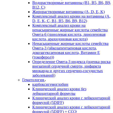
Водорастворимые витамины (B1, B5, B6, В9,
В12, С)
Жирорастворимые витамины (A, D, E, K)
Комплексный анализ крови на витамины (A,
D, E, K, C, B1, B5, B6, В9, B12)
Комплексный анализ крови на
ненасыщенные жирные кислоты семейства
Омега-6 (линолевая кислота, линоленовая
кислота, арахидоновая кислота)
Ненасыщенные жирные кислоты семейства
Омега-3 (эйкозапентаеновая кислота,
докозагексаеновая кислота, Витамин E
(токоферол))
Определение Омега-3 индекса (оценка риска
внезапной сердечной смерти, инфаркта
миокарда и других сердечно-сосудистых
заболеваний)
Гематология
карбоксигемоглобин
Клинический анализ крови без
лейкоцитарной формулы
Клинический анализ крови с лейкоцитарной
формулой (5DIFF)
Клинический анализ крови с лейкоцитарной
формулой (5DIFF) + СОЭ