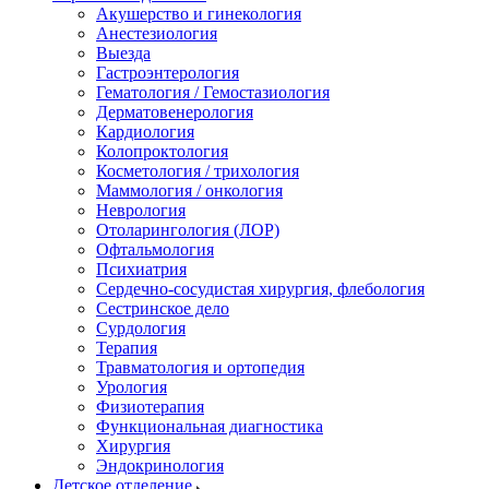
Акушерство и гинекология
Анестезиология
Выезда
Гастроэнтерология
Гематология / Гемостазиология
Дерматовенерология
Кардиология
Колопроктология
Косметология / трихология
Маммология / онкология
Неврология
Отоларингология (ЛОР)
Офтальмология
Психиатрия
Сердечно-сосудистая хирургия, флебология
Сестринское дело
Сурдология
Терапия
Травматология и ортопедия
Урология
Физиотерапия
Функциональная диагностика
Хирургия
Эндокринология
Детское отделение