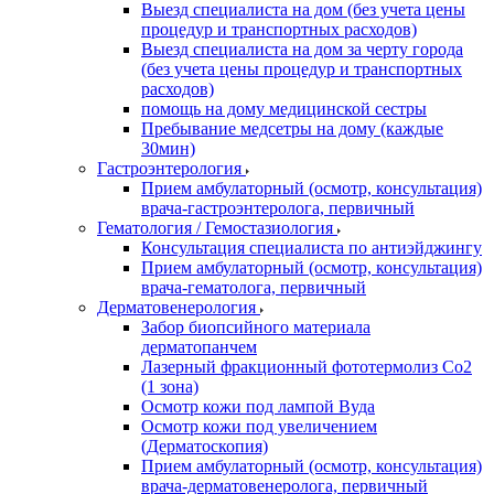
Выезд специалиста на дом (без учета цены
процедур и транспортных расходов)
Выезд специалиста на дом за черту города
(без учета цены процедур и транспортных
расходов)
помощь на дому медицинской сестры
Пребывание медсетры на дому (каждые
30мин)
Гастроэнтерология
Прием амбулаторный (осмотр, консультация)
врача-гастроэнтеролога, первичный
Гематология / Гемостазиология
Консультация специалиста по антиэйджингу
Прием амбулаторный (осмотр, консультация)
врача-гематолога, первичный
Дерматовенерология
Забор биопсийного материала
дерматопанчем
Лазерный фракционный фототермолиз Со2
(1 зона)
Осмотр кожи под лампой Вуда
Осмотр кожи под увеличением
(Дерматоскопия)
Прием амбулаторный (осмотр, консультация)
врача-дерматовенеролога, первичный