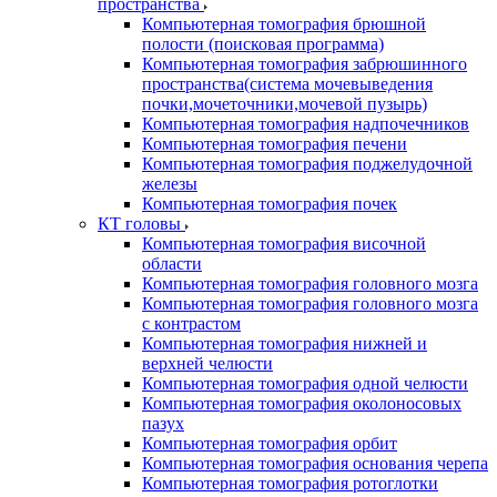
пространства
Компьютерная томография брюшной
полости (поисковая программа)
Компьютерная томография забрюшинного
пространства(система мочевыведения
почки,мочеточники,мочевой пузырь)
Компьютерная томография надпочечников
Компьютерная томография печени
Компьютерная томография поджелудочной
железы
Компьютерная томография почек
КТ головы
Компьютерная томография височной
области
Компьютерная томография головного мозга
Компьютерная томография головного мозга
с контрастом
Компьютерная томография нижней и
верхней челюсти
Компьютерная томография одной челюсти
Компьютерная томография околоносовых
пазух
Компьютерная томография орбит
Компьютерная томография основания черепа
Компьютерная томография ротоглотки