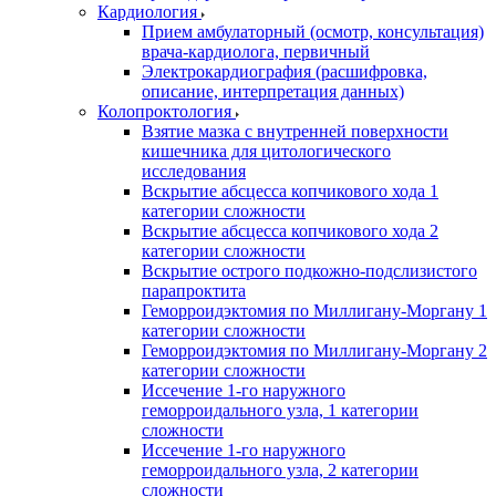
Кардиология
Прием амбулаторный (осмотр, консультация)
врача-кардиолога, первичный
Электрокардиография (расшифровка,
описание, интерпретация данных)
Колопроктология
Взятие мазка с внутренней поверхности
кишечника для цитологического
исследования
Вскрытие абсцесса копчикового хода 1
категории сложности
Вскрытие абсцесса копчикового хода 2
категории сложности
Вскрытие острого подкожно-подслизистого
парапроктита
Геморроидэктомия по Миллигану-Моргану 1
категории сложности
Геморроидэктомия по Миллигану-Моргану 2
категории сложности
Иссечение 1-го наружного
геморроидального узла, 1 категории
сложности
Иссечение 1-го наружного
геморроидального узла, 2 категории
сложности