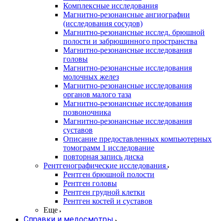
Комплексные исследования
Магнитно-резонансные ангиографии
(исследования сосудов)
Магнитно-резонансные исслед. брюшной
полости и забрюшинного пространства
Магнитно-резонансные исследования
головы
Магнитно-резонансные исследования
молочных желез
Магнитно-резонансные исследования
органов малого таза
Магнитно-резонансные исследования
позвоночника
Магнитно-резонансные исследования
суставов
Описание предоставленных компьютерных
томограмм 1 исследование
повторная запись диска
Рентгенографические исследования
Рентген брюшной полости
Рентген головы
Рентген грудной клетки
Рентген костей и суставов
Еще
Справки и медосмотры