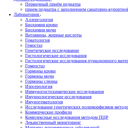
Первичный приём педиатра
прием педиатра с заполнением санаторно-курортно
Лаборатория
Аллергология
Биохимия крови
Биохимия мочи
Витамины, жирные кислоты
Гематология
Гемостаз
Генетическое исследование
Гистологические исследования
Гистологические исследования пункционного мате
Гомеостаз
Гормоны крови
Гормоны мочи
Гормоны слюны
Изосерология
Иммуногистохимические исследования
Имуннологические исследования
Имуногематология
Исследование генетических полиморфизмов метод
Коммерческие профили
Комплексные исследования методом ПЦР
Лекарственный мониторинг
Маркеры аутоиммунных заболеваний