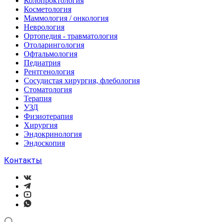
Колопроктология
Косметология
Маммология / онкология
Неврология
Ортопедия - травматология
Отоларингология
Офтальмология
Педиатрия
Рентгенология
Сосудистая хирургия, флебология
Стоматология
Терапия
УЗД
Физиотерапия
Хирургия
Эндокринология
Эндоскопия
Контакты