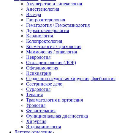
Акушерство и гинекология
Анестезиология
Выезда
Гастроэнтерология
Гематология / Гемостазиология
Дерматовенерология
Кардиология
Колопроктология
Косметология / трихология
Маммология / онкология
Неврология
Отоларингология (ЛОР)
Офтальмология
Психиатрия
Сердечно-сосудистая хирургия, флебология
Сестринское дело
Сурдология
Терапия
Травматология и ортопедия
Урология
Физиотерапия
Функциональная диагностика
Хирургия
Эндокринология
Детское отделение