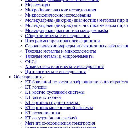
Медосмотры
Микробиологические исследования
Микроскопические исследования
Молекулярная (днк/рнк) диагностика методом пцр (
Молекулярная (днк/рнк) диагностика методом пцр, 
Молекулярная диагностика методом nasba
Общеклинические исследования
Программы пренатального скрининга
Серологические маркеры инфекционных заболеван
Тяжелые металлы и микроэлементы
Тяжелые металы и микроэлементы
ФБУЗ
Химико-токсилогические исследования
Цитологические исследования
Обследования
КТ брюшной полости и забрюшинного пространств
КТ головы
КТ костно-суставной системы
КТ мягких тканей
КТ органов грудной клетки
КТ органов мочеполовой системы
КТ позвоночника
КТ сосудов (ангиография)
Магнитно-резонансная томография