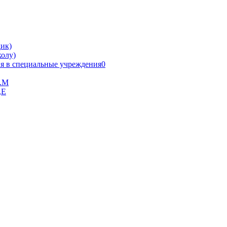
ик)
олу)
я в специальные учреждения0
В.М
,Е