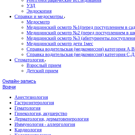
Рентгенографические исследования
УЗД
Эндоскопия
Справки и медосмотры
Медосмотр
Медицинский осмотр №1(перед поступлением в сад
Медицинский осмотр №2 (перед поступлением в шк
Медицинский осмотр №3 (абитуриенты.поступлени
Медицинский осмотр дети 1мес
Справка водительская (медкомиссия) категория А,
Справка водительская (медкомиссия) категория С,Д
Стоматология
Взрослый прием
Детский прием
Онлайн-запись
Врачи
Анестезиология
Гастроэнтерология
Гематология
Гинекология, акушерство
Дерматология, дерматовенерология
Иммунология - аллергология
Кардиология