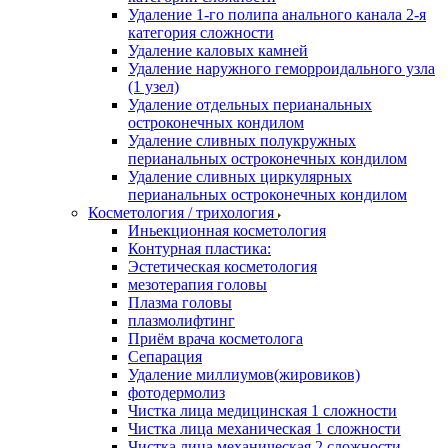
Удаление 1-го полипа анального канала 2-я
категория сложности
Удаление каловых камней
Удаление наружного геморроидального узла
(1 узел)
Удаление отдельных перианальных
остроконечных кондилом
Удаление сливных полукружных
перианальных остроконечных кондилом
Удаление сливных циркулярных
перианальных остроконечных кондилом
Косметология / трихология
Иньекционная косметология
Контурная пластика:
Эстетическая косметология
мезотерапия головы
Плазма головы
плазмолифтинг
Приём врача косметолога
Сепарация
Удаление миллиумов(жировиков)
фотодермолиз
Чистка лица медицинская 1 сложности
Чистка лица механическая 1 сложности
Чистка лица механическая 2 сложности