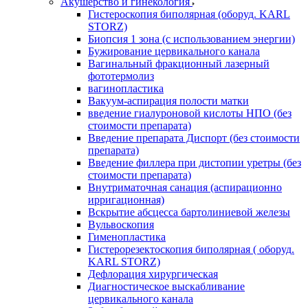
Акушерство и гинекология
Гистероскопия биполярная (оборуд. KARL
STORZ)
Биопсия 1 зона (с использованием энергии)
Бужирование цервикального канала
Вагинальный фракционный лазерный
фототермолиз
вагинопластика
Вакуум-аспирация полости матки
введение гиалуроновой кислоты НПО (без
стоимости препарата)
Введение препарата Диспорт (без стоимости
препарата)
Введение филлера при дистопии уретры (без
стоимости препарата)
Внутриматочная санация (аспирационно
ирригационная)
Вскрытие абсцесса бартолиниевой железы
Вульвоскопия
Гименопластика
Гистерорезектоскопия биполярная ( оборуд.
KARL STORZ)
Дефлорация хирургическая
Диагностическое выскабливание
цервикального канала