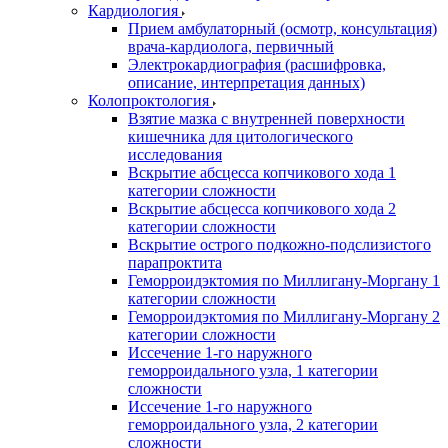
Кардиология
Прием амбулаторный (осмотр, консультация)
врача-кардиолога, первичный
Электрокардиография (расшифровка,
описание, интерпретация данных)
Колопроктология
Взятие мазка с внутренней поверхности
кишечника для цитологического
исследования
Вскрытие абсцесса копчикового хода 1
категории сложности
Вскрытие абсцесса копчикового хода 2
категории сложности
Вскрытие острого подкожно-подслизистого
парапроктита
Геморроидэктомия по Миллигану-Моргану 1
категории сложности
Геморроидэктомия по Миллигану-Моргану 2
категории сложности
Иссечение 1-го наружного
геморроидального узла, 1 категории
сложности
Иссечение 1-го наружного
геморроидального узла, 2 категории
сложности