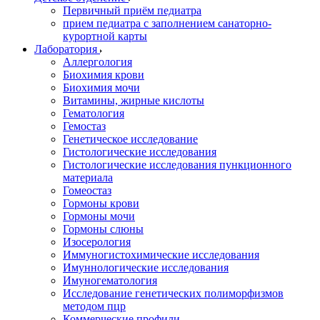
Первичный приём педиатра
прием педиатра с заполнением санаторно-
курортной карты
Лаборатория
Аллергология
Биохимия крови
Биохимия мочи
Витамины, жирные кислоты
Гематология
Гемостаз
Генетическое исследование
Гистологические исследования
Гистологические исследования пункционного
материала
Гомеостаз
Гормоны крови
Гормоны мочи
Гормоны слюны
Изосерология
Иммуногистохимические исследования
Имуннологические исследования
Имуногематология
Исследование генетических полиморфизмов
методом пцр
Коммерческие профили