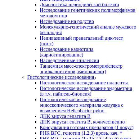
Диагностика периодической болезни
Исследование генетических полиморфизмов
методом пцр
Исследование на родство
Молекулярно-генетический анализ мужского
бесплодия
Неинвазивный пренатальный днк-тест
(нипт)
Исследование кариотипа
(кариотипирование)
Наследственные эпилепсии
Тандемная масс-спектрометрия(спектр
ацилкарнитинов,аминокислот)
Гистологические исследования
Гистологическое исследование плаценты
Гистологическое исследование эндометрия
(в т.ч. пайпель-биопсия)
Гистологическое исследование
эндоскопического материала желудка с
выявлением Helicobacter pylori
ДНК вируса гепатита B
ДНК вируса гепатита B, количественно
Консультация готовых препаратов (1 локус)
РНК ВГC, генотип (1,2,3) кровь, кач. *
РНК ВГC, генотип (1a,1b,2,3a,4,5a,6) кровь,