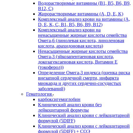
Водорастворимые витамины (B1, B5, B6, В9,
В12, С)
Жирорастворимые витамины (A, D, E, K)
Комплексный анализ крови на витамины (A,
D, E, K, C, B1, B5, B6, В9, B12)
Комплексный анализ крови на
ненасыщенные жирные кислоты семейства
Омега-6 (линолевая кислота, линоленовая
кислота, арахидоновая кислота)
Ненасыщенные жирные кислоты семейства
Омега-3 (эйкозапентаеновая кислота,
докозагексаеновая кислота, Витамин E
(токоферол))
Определение Омега-3 индекса (оценка риска
внезапной сердечной смерти, инфаркта
миокарда и других сердечно-сосудистых
заболеваний)
Гематология
карбоксигемоглобин
Клинический анализ крови без
лейкоцитарной формулы
Клинический анализ крови с лейкоцитарной
формулой (5DIFF)
Клинический анализ крови с лейкоцитарной
формулой (5DIFF) + СОЭ