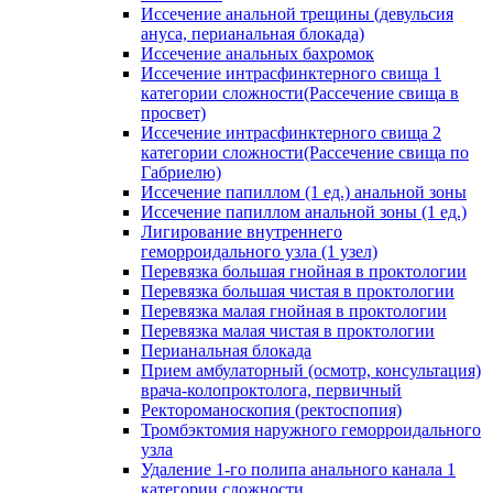
Иссечение анальной трещины (девульсия
ануса, перианальная блокада)
Иссечение анальных бахромок
Иссечение интрасфинктерного свища 1
категории сложности(Рассечение свища в
просвет)
Иссечение интрасфинктерного свища 2
категории сложности(Рассечение свища по
Габриелю)
Иссечение папиллом (1 ед.) анальной зоны
Иссечение папиллом анальной зоны (1 ед.)
Лигирование внутреннего
геморроидального узла (1 узел)
Перевязка большая гнойная в проктологии
Перевязка большая чистая в проктологии
Перевязка малая гнойная в проктологии
Перевязка малая чистая в проктологии
Перианальная блокада
Прием амбулаторный (осмотр, консультация)
врача-колопроктолога, первичный
Ректороманоскопия (ректоспопия)
Тромбэктомия наружного геморроидального
узла
Удаление 1-го полипа анального канала 1
категории сложности