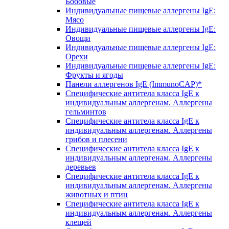
Бобовые
Индивидуальные пищевые аллергены IgE:
Мясо
Индивидуальные пищевые аллергены IgE:
Овощи
Индивидуальные пищевые аллергены IgE:
Орехи
Индивидуальные пищевые аллергены IgE:
Фрукты и ягоды
Панели аллергенов IgE (ImmunoCAP)*
Специфические антитела класса IgE к
индивидуальным аллергенам. Аллергены
гельминтов
Специфические антитела класса IgE к
индивидуальным аллергенам. Аллергены
грибов и плесени
Специфические антитела класса IgE к
индивидуальным аллергенам. Аллергены
деревьев
Специфические антитела класса IgE к
индивидуальным аллергенам. Аллергены
животных и птиц
Специфические антитела класса IgE к
индивидуальным аллергенам. Аллергены
клещей