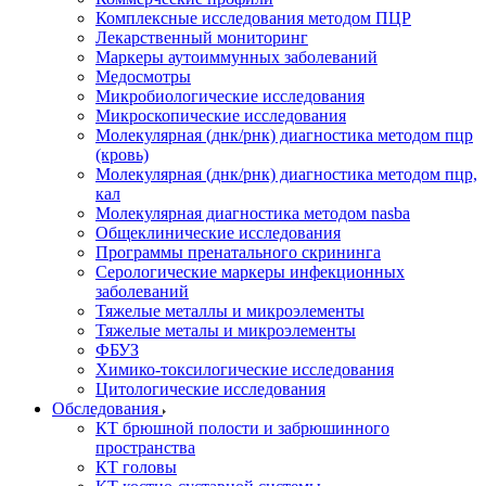
Комплексные исследования методом ПЦР
Лекарственный мониторинг
Маркеры аутоиммунных заболеваний
Медосмотры
Микробиологические исследования
Микроскопические исследования
Молекулярная (днк/рнк) диагностика методом пцр
(кровь)
Молекулярная (днк/рнк) диагностика методом пцр,
кал
Молекулярная диагностика методом nasba
Общеклинические исследования
Программы пренатального скрининга
Серологические маркеры инфекционных
заболеваний
Тяжелые металлы и микроэлементы
Тяжелые металы и микроэлементы
ФБУЗ
Химико-токсилогические исследования
Цитологические исследования
Обследования
КТ брюшной полости и забрюшинного
пространства
КТ головы