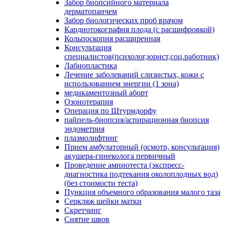
Забор биопсийного материала
дерматопанчем
Забор биологических проб врачом
Кардиотокография плода (с расшифровкой)
Кольпоскопия расширенная
Консультация
специалистов(психолог,юрист,соц.работник)
Лабиопластика
Лечение заболеваний слизистых, кожи с
использованием энергии (1 зона)
медикаментозный аборт
Озонотерапия
Операция по Штурмдорфу
пайпель-биопсия/аспирационная биопсия
эндометрия
плазмолифтинг
Прием амбулаторный (осмотр, консультация)
акушера-гинеколога первичный
Проведение амниотеста (экспресс-
диагностика подтекания околоплодных вод)
(без стоимости теста)
Пункция объемного образования малого таза
Серкляж шейки матки
Скретчинг
Снятие швов