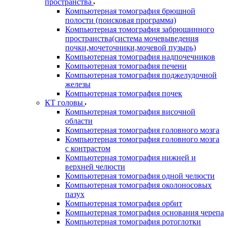
пространства
Компьютерная томография брюшной
полости (поисковая программа)
Компьютерная томография забрюшинного
пространства(система мочевыведения
почки,мочеточники,мочевой пузырь)
Компьютерная томография надпочечников
Компьютерная томография печени
Компьютерная томография поджелудочной
железы
Компьютерная томография почек
КТ головы
Компьютерная томография височной
области
Компьютерная томография головного мозга
Компьютерная томография головного мозга
с контрастом
Компьютерная томография нижней и
верхней челюсти
Компьютерная томография одной челюсти
Компьютерная томография околоносовых
пазух
Компьютерная томография орбит
Компьютерная томография основания черепа
Компьютерная томография ротоглотки