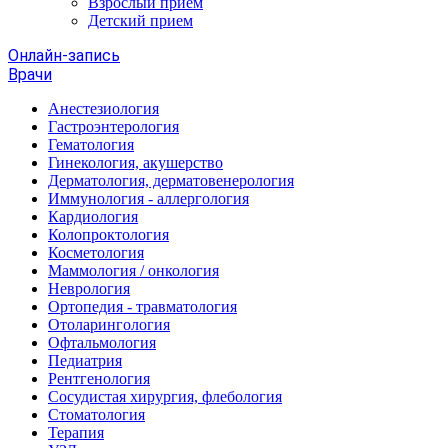
Взрослый прием
Детский прием
Онлайн-запись
Врачи
Анестезиология
Гастроэнтерология
Гематология
Гинекология, акушерство
Дерматология, дерматовенерология
Иммунология - аллергология
Кардиология
Колопроктология
Косметология
Маммология / онкология
Неврология
Ортопедия - травматология
Отоларингология
Офтальмология
Педиатрия
Рентгенология
Сосудистая хирургия, флебология
Стоматология
Терапия