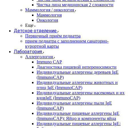
Чистка лица медицинская 2 сложности
Маммология / онкология
Маммология
Онкология
Еще
Детское отделение
Первичный приём педиатра
прием педиатра с заполнением санаторно-
курортной карты
Лаборатория
Аллергология
Immuno CAP
Диагностика пищевой непереносимости
Индивидуальные аллергены деревьев IgE
(ImmunoCAP)
Индивидуальные аллергены животных и
птиц IgE (ImmunoCAP)
Индивидуальные аллергены насекомых и их
ядовIgE (ImmunoCAP)
Индивидуальные аллергены пыли IgE
(ImmunoCAP)
Индивидуальные пищевые аллергены IgE
(ImmunoCAP): Яйцо и компоненты яйца
Индивидуальные пищевые аллергены IgE: