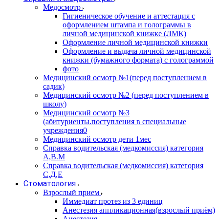
Медосмотр
Гигиеническое обучение и аттестация с
оформлением штампа и голограммы в
личной медицинской книжке (ЛМК)
Оформление личной медицинской книжки
Оформление и выдача личной медицинской
книжки (бумажного формата) с голограммой
фото
Медицинский осмотр №1(перед поступлением в
садик)
Медицинский осмотр №2 (перед поступлением в
школу)
Медицинский осмотр №3
(абитуриенты.поступления в специальные
учреждения0
Медицинский осмотр дети 1мес
Справка водительская (медкомиссия) категория
А,В.М
Справка водительская (медкомиссия) категория
С,Д,Е
Стоматология
Взрослый прием
Иммедиат протез из 3 единиц
Анестезия аппликационная(взрослый приём)
Анестезия