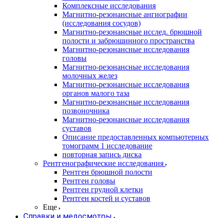
Комплексные исследования
Магнитно-резонансные ангиографии
(исследования сосудов)
Магнитно-резонансные исслед. брюшной
полости и забрюшинного пространства
Магнитно-резонансные исследования
головы
Магнитно-резонансные исследования
молочных желез
Магнитно-резонансные исследования
органов малого таза
Магнитно-резонансные исследования
позвоночника
Магнитно-резонансные исследования
суставов
Описание предоставленных компьютерных
томограмм 1 исследование
повторная запись диска
Рентгенографические исследования
Рентген брюшной полости
Рентген головы
Рентген грудной клетки
Рентген костей и суставов
Еще
Справки и медосмотры