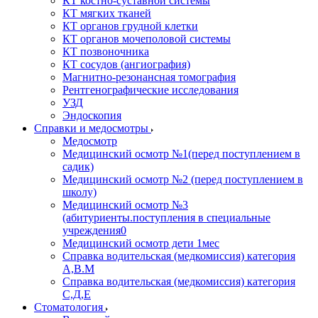
КТ костно-суставной системы
КТ мягких тканей
КТ органов грудной клетки
КТ органов мочеполовой системы
КТ позвоночника
КТ сосудов (ангиография)
Магнитно-резонансная томография
Рентгенографические исследования
УЗД
Эндоскопия
Справки и медосмотры
Медосмотр
Медицинский осмотр №1(перед поступлением в
садик)
Медицинский осмотр №2 (перед поступлением в
школу)
Медицинский осмотр №3
(абитуриенты.поступления в специальные
учреждения0
Медицинский осмотр дети 1мес
Справка водительская (медкомиссия) категория
А,В.М
Справка водительская (медкомиссия) категория
С,Д,Е
Стоматология