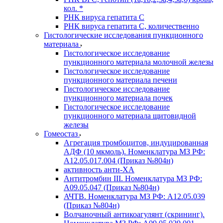
кол. *
РНК вируса гепатита C
РНК вируса гепатита C, количественно
Гистологические исследования пункционного
материала
Гистологическое исследование
пункционного материала молочной железы
Гистологическое исследование
пункционного материала печени
Гистологическое исследование
пункционного материала почек
Гистологическое исследование
пункционного материала щитовидной
железы
Гомеостаз
Агрегация тромбоцитов, индуцированная
АДФ (10 мкмоль). Номенклатура МЗ РФ:
A12.05.017.004 (Приказ №804н)
активность анти-ХА
Антитромбин III. Номенклатура МЗ РФ:
A09.05.047 (Приказ №804н)
АЧТВ. Номенклатура МЗ РФ: A12.05.039
(Приказ №804н)
Волчаночный антикоагулянт (скрининг).