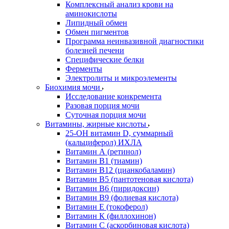
Комплексный анализ крови на
аминокислоты
Липидный обмен
Обмен пигментов
Программа неинвазивной диагностики
болезней печени
Специфические белки
Ферменты
Электролиты и микроэлементы
Биохимия мочи
Исследование конкремента
Разовая порция мочи
Суточная порция мочи
Витамины, жирные кислоты
25-OH витамин D, суммарный
(кальциферол) ИХЛА
Витамин А (ретинол)
Витамин В1 (тиамин)
Витамин В12 (цианкобаламин)
Витамин В5 (пантотеновая кислота)
Витамин В6 (пиридоксин)
Витамин В9 (фолиевая кислота)
Витамин Е (токоферол)
Витамин К (филлохинон)
Витамин С (аскорбиновая кислота)