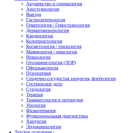
Акушерство и гинекология
Анестезиология
Выезда
Гастроэнтерология
Гематология / Гемостазиология
Дерматовенерология
Кардиология
Колопроктология
Косметология / трихология
Маммология / онкология
Неврология
Отоларингология (ЛОР)
Офтальмология
Психиатрия
Сердечно-сосудистая хирургия, флебология
Сестринское дело
Сурдология
Терапия
Травматология и ортопедия
Урология
Физиотерапия
Функциональная диагностика
Хирургия
Эндокринология
Детское отделение