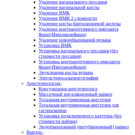
Удаление вагинального пессария
Удаление вагинальной кисты
Удаление ВМК
Удаление ВМК 2 сложности
Удаление кисты бартолиниевой железы
Удаление контрацептивного импланта
&quot;Импланон&quot;
Удаление новообразований вульвы
Установка ВМК
Установка вагинального пессария (без
стоимости пессария)
Установка контрацептивного импланта
&quot;Импланон&quot;
Энуклеация кисты вульвы
Эхогистеросальпингография
Анестезиология
Консультация анестезиолога
Массочный ингаляционный наркоз
Тотальная внутривенная анестезия
Тотальная внутривенная анестезия для
гастроскопии
Установка подключичного катетера (без
стоимости набора)
Эндотрахеальный (интубационный) наркоз
Выезда