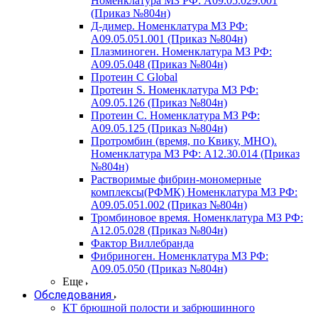
Номенклатура МЗ РФ: A09.05.029.001
(Приказ №804н)
Д-димер. Номенклатура МЗ РФ:
A09.05.051.001 (Приказ №804н)
Плазминоген. Номенклатура МЗ РФ:
A09.05.048 (Приказ №804н)
Протеин C Global
Протеин S. Номенклатура МЗ РФ:
A09.05.126 (Приказ №804н)
Протеин С. Номенклатура МЗ РФ:
A09.05.125 (Приказ №804н)
Протромбин (время, по Квику, МНО).
Номенклатура МЗ РФ: A12.30.014 (Приказ
№804н)
Растворимые фибрин-мономерные
комплексы(РФМК) Номенклатура МЗ РФ:
A09.05.051.002 (Приказ №804н)
Тромбиновое время. Номенклатура МЗ РФ:
A12.05.028 (Приказ №804н)
Фактор Виллебранда
Фибриноген. Номенклатура МЗ РФ:
A09.05.050 (Приказ №804н)
Еще
Обследования
КТ брюшной полости и забрюшинного