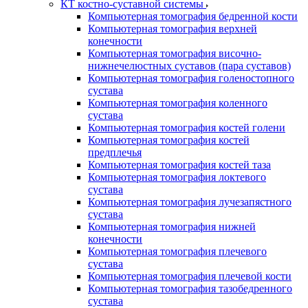
КТ костно-суставной системы
Компьютерная томография бедренной кости
Компьютерная томография верхней
конечности
Компьютерная томография височно-
нижнечелюстных суставов (пара суставов)
Компьютерная томография голеностопного
сустава
Компьютерная томография коленного
сустава
Компьютерная томография костей голени
Компьютерная томография костей
предплечья
Компьютерная томография костей таза
Компьютерная томография локтевого
сустава
Компьютерная томография лучезапястного
сустава
Компьютерная томография нижней
конечности
Компьютерная томография плечевого
сустава
Компьютерная томография плечевой кости
Компьютерная томография тазобедренного
сустава