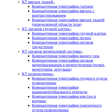
КТ мягких тканей
Компьютерная томография гортани
Компьютерная томография мягких с
контрастированием
Компьютерная томография мягких тканей
(определенной области тела)
КТ органов грудной клетки
Компьютерная томография грудной клетки
Компьютерная томография легких
Компьютерная томография органов
средостения
КТ органов мочеполовой системы
Компьютерная томография малого таза
Компьютерная томография органов
мочеобразования и мочеотделения (почки,
мочеточник, м/пузырь)
КТ позвоночника
Компьютерная томография грудного отдела
позвоночника
Компьютерная томография
краниовертебрального перехода
Компьютерная томография крестца и
копчика
Компьютерная томография поясничного
отдела позвоночника