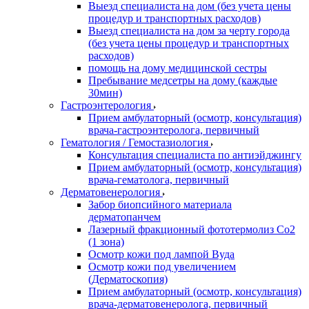
Выезд специалиста на дом (без учета цены
процедур и транспортных расходов)
Выезд специалиста на дом за черту города
(без учета цены процедур и транспортных
расходов)
помощь на дому медицинской сестры
Пребывание медсетры на дому (каждые
30мин)
Гастроэнтерология
Прием амбулаторный (осмотр, консультация)
врача-гастроэнтеролога, первичный
Гематология / Гемостазиология
Консультация специалиста по антиэйджингу
Прием амбулаторный (осмотр, консультация)
врача-гематолога, первичный
Дерматовенерология
Забор биопсийного материала
дерматопанчем
Лазерный фракционный фототермолиз Со2
(1 зона)
Осмотр кожи под лампой Вуда
Осмотр кожи под увеличением
(Дерматоскопия)
Прием амбулаторный (осмотр, консультация)
врача-дерматовенеролога, первичный