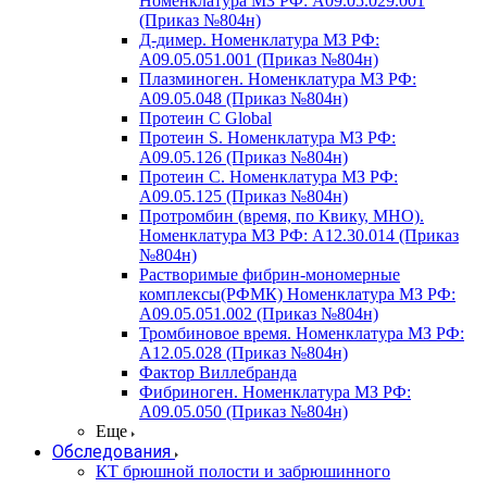
Номенклатура МЗ РФ: A09.05.029.001
(Приказ №804н)
Д-димер. Номенклатура МЗ РФ:
A09.05.051.001 (Приказ №804н)
Плазминоген. Номенклатура МЗ РФ:
A09.05.048 (Приказ №804н)
Протеин C Global
Протеин S. Номенклатура МЗ РФ:
A09.05.126 (Приказ №804н)
Протеин С. Номенклатура МЗ РФ:
A09.05.125 (Приказ №804н)
Протромбин (время, по Квику, МНО).
Номенклатура МЗ РФ: A12.30.014 (Приказ
№804н)
Растворимые фибрин-мономерные
комплексы(РФМК) Номенклатура МЗ РФ:
A09.05.051.002 (Приказ №804н)
Тромбиновое время. Номенклатура МЗ РФ:
A12.05.028 (Приказ №804н)
Фактор Виллебранда
Фибриноген. Номенклатура МЗ РФ:
A09.05.050 (Приказ №804н)
Еще
Обследования
КТ брюшной полости и забрюшинного