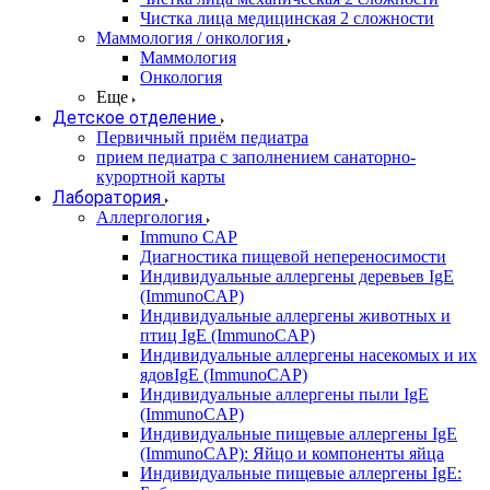
Чистка лица медицинская 2 сложности
Маммология / онкология
Маммология
Онкология
Еще
Детское отделение
Первичный приём педиатра
прием педиатра с заполнением санаторно-
курортной карты
Лаборатория
Аллергология
Immuno CAP
Диагностика пищевой непереносимости
Индивидуальные аллергены деревьев IgE
(ImmunoCAP)
Индивидуальные аллергены животных и
птиц IgE (ImmunoCAP)
Индивидуальные аллергены насекомых и их
ядовIgE (ImmunoCAP)
Индивидуальные аллергены пыли IgE
(ImmunoCAP)
Индивидуальные пищевые аллергены IgE
(ImmunoCAP): Яйцо и компоненты яйца
Индивидуальные пищевые аллергены IgE: