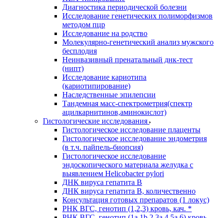
Диагностика периодической болезни
Исследование генетических полиморфизмов
методом пцр
Исследование на родство
Молекулярно-генетический анализ мужского
бесплодия
Неинвазивный пренатальный днк-тест
(нипт)
Исследование кариотипа
(кариотипирование)
Наследственные эпилепсии
Тандемная масс-спектрометрия(спектр
ацилкарнитинов,аминокислот)
Гистологические исследования
Гистологическое исследование плаценты
Гистологическое исследование эндометрия
(в т.ч. пайпель-биопсия)
Гистологическое исследование
эндоскопического материала желудка с
выявлением Helicobacter pylori
ДНК вируса гепатита B
ДНК вируса гепатита B, количественно
Консультация готовых препаратов (1 локус)
РНК ВГC, генотип (1,2,3) кровь, кач. *
РНК ВГC, генотип (1a,1b,2,3a,4,5a,6) кровь,