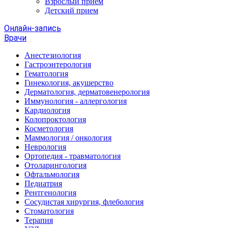
Взрослый прием
Детский прием
Онлайн-запись
Врачи
Анестезиология
Гастроэнтерология
Гематология
Гинекология, акушерство
Дерматология, дерматовенерология
Иммунология - аллергология
Кардиология
Колопроктология
Косметология
Маммология / онкология
Неврология
Ортопедия - травматология
Отоларингология
Офтальмология
Педиатрия
Рентгенология
Сосудистая хирургия, флебология
Стоматология
Терапия