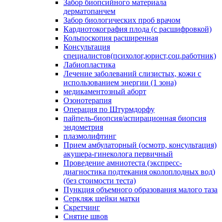
Забор биопсийного материала
дерматопанчем
Забор биологических проб врачом
Кардиотокография плода (с расшифровкой)
Кольпоскопия расширенная
Консультация
специалистов(психолог,юрист,соц.работник)
Лабиопластика
Лечение заболеваний слизистых, кожи с
использованием энергии (1 зона)
медикаментозный аборт
Озонотерапия
Операция по Штурмдорфу
пайпель-биопсия/аспирационная биопсия
эндометрия
плазмолифтинг
Прием амбулаторный (осмотр, консультация)
акушера-гинеколога первичный
Проведение амниотеста (экспресс-
диагностика подтекания околоплодных вод)
(без стоимости теста)
Пункция объемного образования малого таза
Серкляж шейки матки
Скретчинг
Снятие швов