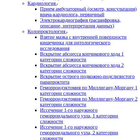
Кардиология
Прием амбулаторный (осмотр, консультация)
врача-кардиолога, первичный
Электрокардиография (расшифровка,
описание, интерпретация данных)
Колопроктология
Взятие мазка с внутренней поверхности
кишечника для цитологического
исследования
Вскрытие абсцесса копчикового хода 1
категории сложности
Вскрытие абсцесса копчикового хода 2
категории сложности
Вскрытие острого подкожно-подслизистого
парапроктита
Геморроидэктомия по Миллигану-Моргану 1
категории сложности
Геморроидэктомия по Миллигану-Моргану 2
категории сложности
Иссечение 1-го наружного
геморроидального узла, 1 категории
сложности
Иссечение 1-го наружного
геморроидального узла, 2 категории
сложности