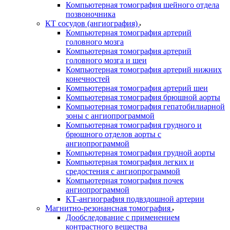
Компьютерная томография шейного отдела
позвоночника
КТ сосудов (ангиография)
Компьютерная томография артерий
головного мозга
Компьютерная томография артерий
головного мозга и шеи
Компьютерная томография артерий нижних
конечностей
Компьютерная томография артерий шеи
Компьютерная томография брюшной аорты
Компьютерная томография гепатобилиарной
зоны с ангиопрограммой
Компьютерная томография грудного и
брюшного отделов аорты с
ангиопрограммой
Компьютерная томография грудной аорты
Компьютерная томография легких и
средостения с ангиопрограммой
Компьютерная томография почек
ангиопрограммой
КТ-ангиография подвздошной артерии
Магнитно-резонансная томография
Дообследование с применением
контрастного вещества