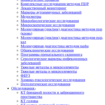
Комплексные исследования методом ПЦР
Лекарственный мониторинг
Маркеры аутоиммунных заболеваний
Медосмотры
Микробиологические исследования
Микроскопические исследования
Молекулярная (днк/рнк) диагностика методом пцр
(кровь)
Молекулярная (днк/рнк) диагностика методом пцр,
кал
Молекулярная диагностика методом nasba
Общеклинические исследования
Программы пренатального скрининга
Серологические маркеры инфекционных
заболеваний
Тяжелые металлы и микроэлементы
Тяжелые металы и микроэлементы
ФБУЗ
Химико-токсилогические исследования
Цитологические исследования
Обследования
КТ брюшной полости и забрюшинного
пространства
КТ головы