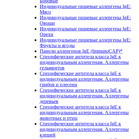
Бобовые
Индивидуальные пищевые аллергены IgE:
Мясо
Индивидуальные пищевые аллергены IgE:
Овощи
Индивидуальные пищевые аллергены IgE:
Орехи
Индивидуальные пищевые аллергены IgE:
Фрукты и ягоды
Панели аллергенов IgE (ImmunoCAP)*
Специфические антитела класса IgE к
индивидуальным аллергенам. Аллергены
гельминтов
Специфические антитела класса IgE к
индивидуальным аллергенам. Аллергены
грибов и плесени
Специфические антитела класса IgE к
индивидуальным аллергенам. Аллергены
деревьев
Специфические антитела класса IgE к
индивидуальным аллергенам. Аллергены
животных и птиц
Специфические антитела класса IgE к
индивидуальным аллергенам. Аллергены
клещей