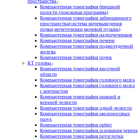
пространства
Компьютерная томография брюшной
полости (поисковая программа)
Компьютерная томография забрюшинного
пространства(система мочевыведения
почки,мочеточники,мочевой пузырь)
Компьютерная томография надпочечников
Компьютерная томография печени
Компьютерная томография поджелудочной
железы
Компьютерная томография почек
КТ головы
Компьютерная томография височной
области
Компьютерная томография головного мозга
Компьютерная томография головного мозга
с контрастом
Компьютерная томография нижней и
верхней челюсти
Компьютерная томография одной челюсти
Компьютерная томография околоносовых
пазух
Компьютерная томография орбит
Компьютерная томография основания черепа
Компьютерная томография ротоглотки