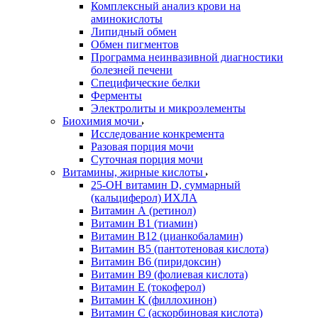
Комплексный анализ крови на
аминокислоты
Липидный обмен
Обмен пигментов
Программа неинвазивной диагностики
болезней печени
Специфические белки
Ферменты
Электролиты и микроэлементы
Биохимия мочи
Исследование конкремента
Разовая порция мочи
Суточная порция мочи
Витамины, жирные кислоты
25-OH витамин D, суммарный
(кальциферол) ИХЛА
Витамин А (ретинол)
Витамин В1 (тиамин)
Витамин В12 (цианкобаламин)
Витамин В5 (пантотеновая кислота)
Витамин В6 (пиридоксин)
Витамин В9 (фолиевая кислота)
Витамин Е (токоферол)
Витамин К (филлохинон)
Витамин С (аскорбиновая кислота)