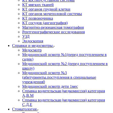
КТ костно-суставной системы
КТ мягких тканей
КТ органов грудной клетки
КТ органов мочеполовой системы
КТ позвоночника
КТ сосудов (ангиография)
Магнитно-резонансная томография
Рентгенографические исследования
УЗД
Эндоскопия
Справки и медосмотры
Медосмотр
Медицинский осмотр №1(перед поступлением в
садик)
Медицинский осмотр №2 (перед поступлением в
школу)
Медицинский осмотр №3
(абитуриенты.поступления в специальные
учреждения0
Медицинский осмотр дети 1мес
Справка водительская (медкомиссия) категория
А,В.М
Справка водительская (медкомиссия) категория
С,Д,Е
Стоматология