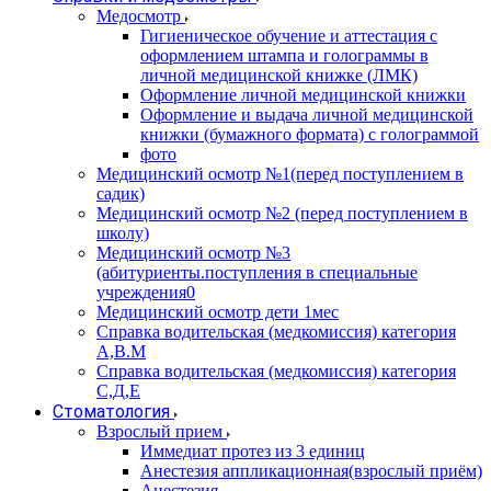
Медосмотр
Гигиеническое обучение и аттестация с
оформлением штампа и голограммы в
личной медицинской книжке (ЛМК)
Оформление личной медицинской книжки
Оформление и выдача личной медицинской
книжки (бумажного формата) с голограммой
фото
Медицинский осмотр №1(перед поступлением в
садик)
Медицинский осмотр №2 (перед поступлением в
школу)
Медицинский осмотр №3
(абитуриенты.поступления в специальные
учреждения0
Медицинский осмотр дети 1мес
Справка водительская (медкомиссия) категория
А,В.М
Справка водительская (медкомиссия) категория
С,Д,Е
Стоматология
Взрослый прием
Иммедиат протез из 3 единиц
Анестезия аппликационная(взрослый приём)
Анестезия