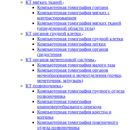
КТ мягких тканей
Компьютерная томография гортани
Компьютерная томография мягких с
контрастированием
Компьютерная томография мягких тканей
(определенной области тела)
КТ органов грудной клетки
Компьютерная томография грудной клетки
Компьютерная томография легких
Компьютерная томография органов
средостения
КТ органов мочеполовой системы
Компьютерная томография малого таза
Компьютерная томография органов
мочеобразования и мочеотделения (почки,
мочеточник, м/пузырь)
КТ позвоночника
Компьютерная томография грудного отдела
позвоночника
Компьютерная томография
краниовертебрального перехода
Компьютерная томография крестца и
копчика
Компьютерная томография поясничного
отдела позвоночника