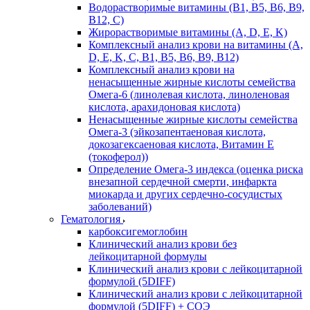
Водорастворимые витамины (B1, B5, B6, В9,
В12, С)
Жирорастворимые витамины (A, D, E, K)
Комплексный анализ крови на витамины (A,
D, E, K, C, B1, B5, B6, В9, B12)
Комплексный анализ крови на
ненасыщенные жирные кислоты семейства
Омега-6 (линолевая кислота, линоленовая
кислота, арахидоновая кислота)
Ненасыщенные жирные кислоты семейства
Омега-3 (эйкозапентаеновая кислота,
докозагексаеновая кислота, Витамин E
(токоферол))
Определение Омега-3 индекса (оценка риска
внезапной сердечной смерти, инфаркта
миокарда и других сердечно-сосудистых
заболеваний)
Гематология
карбоксигемоглобин
Клинический анализ крови без
лейкоцитарной формулы
Клинический анализ крови с лейкоцитарной
формулой (5DIFF)
Клинический анализ крови с лейкоцитарной
формулой (5DIFF) + СОЭ