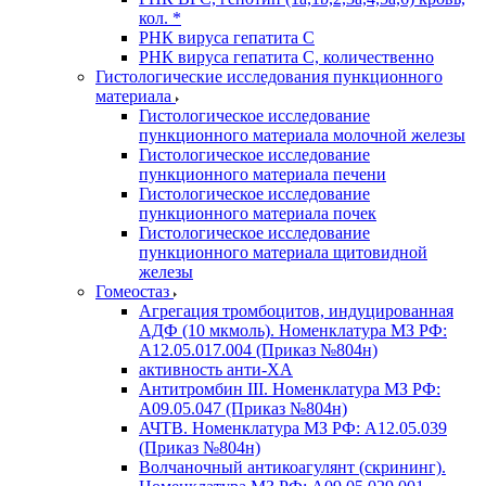
кол. *
РНК вируса гепатита C
РНК вируса гепатита C, количественно
Гистологические исследования пункционного
материала
Гистологическое исследование
пункционного материала молочной железы
Гистологическое исследование
пункционного материала печени
Гистологическое исследование
пункционного материала почек
Гистологическое исследование
пункционного материала щитовидной
железы
Гомеостаз
Агрегация тромбоцитов, индуцированная
АДФ (10 мкмоль). Номенклатура МЗ РФ:
A12.05.017.004 (Приказ №804н)
активность анти-ХА
Антитромбин III. Номенклатура МЗ РФ:
A09.05.047 (Приказ №804н)
АЧТВ. Номенклатура МЗ РФ: A12.05.039
(Приказ №804н)
Волчаночный антикоагулянт (скрининг).