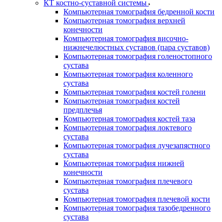
КТ костно-суставной системы
Компьютерная томография бедренной кости
Компьютерная томография верхней
конечности
Компьютерная томография височно-
нижнечелюстных суставов (пара суставов)
Компьютерная томография голеностопного
сустава
Компьютерная томография коленного
сустава
Компьютерная томография костей голени
Компьютерная томография костей
предплечья
Компьютерная томография костей таза
Компьютерная томография локтевого
сустава
Компьютерная томография лучезапястного
сустава
Компьютерная томография нижней
конечности
Компьютерная томография плечевого
сустава
Компьютерная томография плечевой кости
Компьютерная томография тазобедренного
сустава