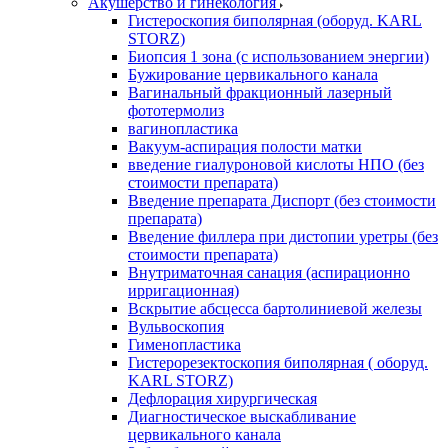
Акушерство и гинекология
Гистероскопия биполярная (оборуд. KARL
STORZ)
Биопсия 1 зона (с использованием энергии)
Бужирование цервикального канала
Вагинальный фракционный лазерный
фототермолиз
вагинопластика
Вакуум-аспирация полости матки
введение гиалуроновой кислоты НПО (без
стоимости препарата)
Введение препарата Диспорт (без стоимости
препарата)
Введение филлера при дистопии уретры (без
стоимости препарата)
Внутриматочная санация (аспирационно
ирригационная)
Вскрытие абсцесса бартолиниевой железы
Вульвоскопия
Гименопластика
Гистерорезектоскопия биполярная ( оборуд.
KARL STORZ)
Дефлорация хирургическая
Диагностическое выскабливание
цервикального канала