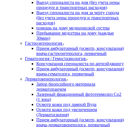
Выезд специалиста на дом (без учета цены
процедур и транспортных расходов)
Выезд специалиста на дом за черту города
(без учета цены процедур и транспортных
расходов)
помощь на дому медицинской сестры
Пребывание медсетры на дому (каждые
30мин)
Гастроэнтерология
Прием амбулаторный (осмотр, консультация)
врача-гастроэнтеролога, первичный
Гематология / Гемостазиология
Консультация специалиста по антиэйджингу
Прием амбулаторный (осмотр, консультация)
врача-гематолога, первичный
Дерматовенерология
Забор биопсийного материала
дерматопанчем
Лазерный фракционный фототермолиз Со2
(1 зона)
Осмотр кожи под лампой Вуда
Осмотр кожи под увеличением
(Дерматоскопия)
Прием амбулаторный (осмотр, консультация)
врача-дерматовенеролога, первичный