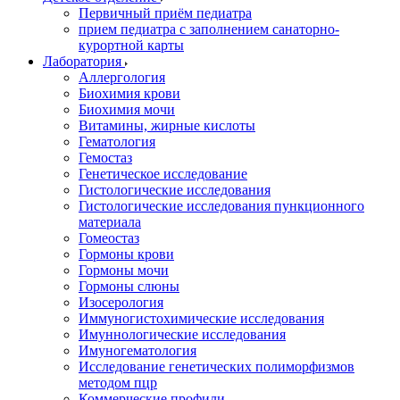
Первичный приём педиатра
прием педиатра с заполнением санаторно-
курортной карты
Лаборатория
Аллергология
Биохимия крови
Биохимия мочи
Витамины, жирные кислоты
Гематология
Гемостаз
Генетическое исследование
Гистологические исследования
Гистологические исследования пункционного
материала
Гомеостаз
Гормоны крови
Гормоны мочи
Гормоны слюны
Изосерология
Иммуногистохимические исследования
Имуннологические исследования
Имуногематология
Исследование генетических полиморфизмов
методом пцр
Коммерческие профили