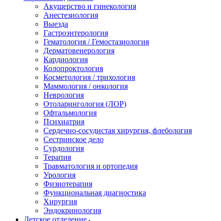
Акушерство и гинекология
Анестезиология
Выезда
Гастроэнтерология
Гематология / Гемостазиология
Дерматовенерология
Кардиология
Колопроктология
Косметология / трихология
Маммология / онкология
Неврология
Отоларингология (ЛОР)
Офтальмология
Психиатрия
Сердечно-сосудистая хирургия, флебология
Сестринское дело
Сурдология
Терапия
Травматология и ортопедия
Урология
Физиотерапия
Функциональная диагностика
Хирургия
Эндокринология
Детское отделение