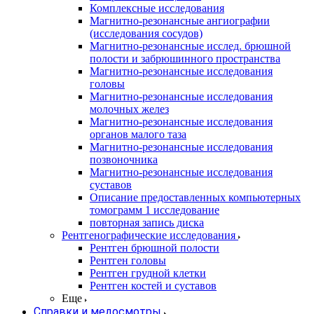
Комплексные исследования
Магнитно-резонансные ангиографии
(исследования сосудов)
Магнитно-резонансные исслед. брюшной
полости и забрюшинного пространства
Магнитно-резонансные исследования
головы
Магнитно-резонансные исследования
молочных желез
Магнитно-резонансные исследования
органов малого таза
Магнитно-резонансные исследования
позвоночника
Магнитно-резонансные исследования
суставов
Описание предоставленных компьютерных
томограмм 1 исследование
повторная запись диска
Рентгенографические исследования
Рентген брюшной полости
Рентген головы
Рентген грудной клетки
Рентген костей и суставов
Еще
Справки и медосмотры