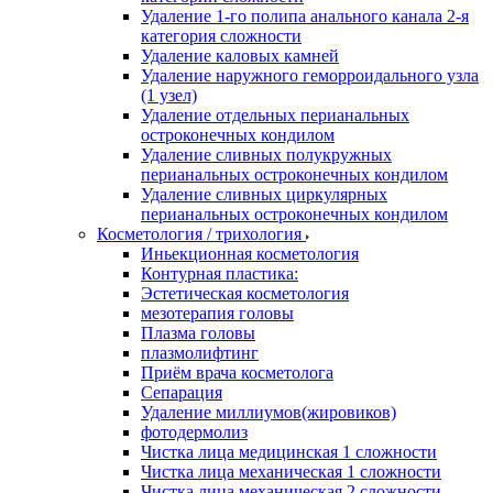
Удаление 1-го полипа анального канала 2-я
категория сложности
Удаление каловых камней
Удаление наружного геморроидального узла
(1 узел)
Удаление отдельных перианальных
остроконечных кондилом
Удаление сливных полукружных
перианальных остроконечных кондилом
Удаление сливных циркулярных
перианальных остроконечных кондилом
Косметология / трихология
Иньекционная косметология
Контурная пластика:
Эстетическая косметология
мезотерапия головы
Плазма головы
плазмолифтинг
Приём врача косметолога
Сепарация
Удаление миллиумов(жировиков)
фотодермолиз
Чистка лица медицинская 1 сложности
Чистка лица механическая 1 сложности
Чистка лица механическая 2 сложности