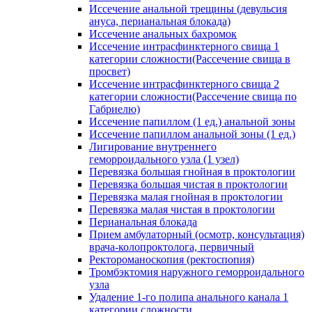
Иссечение анальной трещины (девульсия
ануса, перианальная блокада)
Иссечение анальных бахромок
Иссечение интрасфинктерного свища 1
категории сложности(Рассечение свища в
просвет)
Иссечение интрасфинктерного свища 2
категории сложности(Рассечение свища по
Габриелю)
Иссечение папиллом (1 ед.) анальной зоны
Иссечение папиллом анальной зоны (1 ед.)
Лигирование внутреннего
геморроидального узла (1 узел)
Перевязка большая гнойная в проктологии
Перевязка большая чистая в проктологии
Перевязка малая гнойная в проктологии
Перевязка малая чистая в проктологии
Перианальная блокада
Прием амбулаторный (осмотр, консультация)
врача-колопроктолога, первичный
Ректороманоскопия (ректоспопия)
Тромбэктомия наружного геморроидального
узла
Удаление 1-го полипа анального канала 1
категории сложности