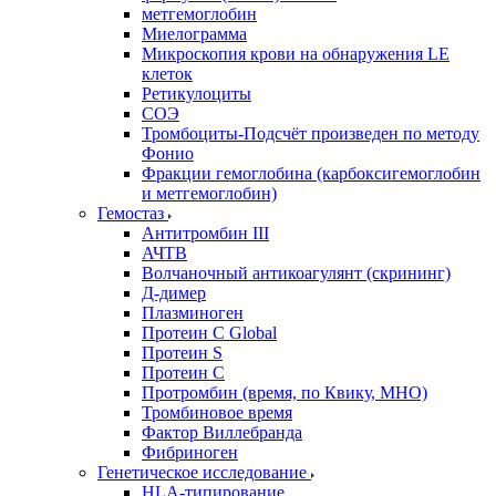
метгемоглобин
Миелограмма
Микроскопия крови на обнаружения LE
клеток
Ретикулоциты
СОЭ
Тромбоциты-Подсчёт произведен по методу
Фонио
Фракции гемоглобина (карбоксигемоглобин
и метгемоглобин)
Гемостаз
Антитромбин III
АЧТВ
Волчаночный антикоагулянт (скрининг)
Д-димер
Плазминоген
Протеин C Global
Протеин S
Протеин С
Протромбин (время, по Квику, МНО)
Тромбиновое время
Фактор Виллебранда
Фибриноген
Генетическое исследование
HLA-типирование