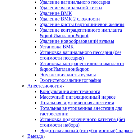
Удаление вагинального пессария
Удаление вагинальной кисты
Удаление ВМК
Удаление ВМК 2 сложности
Удаление кисты бартолиниевой железы
Удаление контрацептивного импланта
&quot;Импланон&quot;
Удаление новообразований вульвы
Установка ВМК
Установка вагинального пессария (без
стоимости пессария)
Установка контрацептивного импланта
&quot;Импланон&quot;
Энуклеация кисты вульвы
Эхогистеросальпингография
Анестезиология
Консультация анестезиолога
Массочный ингаляционный наркоз
Тотальная внутривенная анестезия
Тотальная внутривенная анестезия для
гастроскопии
Установка подключичного катетера (без
стоимости набора)
Эндотрахеальный (интубационный) наркоз
Выезда