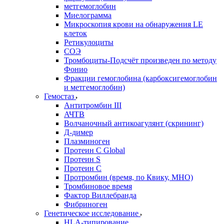
метгемоглобин
Миелограмма
Микроскопия крови на обнаружения LE
клеток
Ретикулоциты
СОЭ
Тромбоциты-Подсчёт произведен по методу
Фонио
Фракции гемоглобина (карбоксигемоглобин
и метгемоглобин)
Гемостаз
Антитромбин III
АЧТВ
Волчаночный антикоагулянт (скрининг)
Д-димер
Плазминоген
Протеин C Global
Протеин S
Протеин С
Протромбин (время, по Квику, МНО)
Тромбиновое время
Фактор Виллебранда
Фибриноген
Генетическое исследование
HLA-типирование