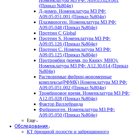
Номенклатура МЗ РФ: A09.05.029.001
(Приказ №804н)
Д-димер. Номенклатура МЗ РФ:
A09.05.051.001 (Приказ №804н)
Плазминоген. Номенклатура МЗ РФ:
A09.05.048 (Приказ №804н)
Протеин C Global
Протеин S. Номенклатура МЗ РФ:
A09.05.126 (Приказ №804н)
Протеин С. Номенклатура МЗ РФ:
A09.05.125 (Приказ №804н)
Протромбин (время, по Квику, МНО).
Номенклатура МЗ РФ: A12.30.014 (Приказ
№804н)
Растворимые фибрин-мономерные
комплексы(РФМК) Номенклатура МЗ РФ:
A09.05.051.002 (Приказ №804н)
Тромбиновое время. Номенклатура МЗ РФ:
A12.05.028 (Приказ №804н)
Фактор Виллебранда
Фибриноген. Номенклатура МЗ РФ:
A09.05.050 (Приказ №804н)
Еще
Обследования
КТ брюшной полости и забрюшинного