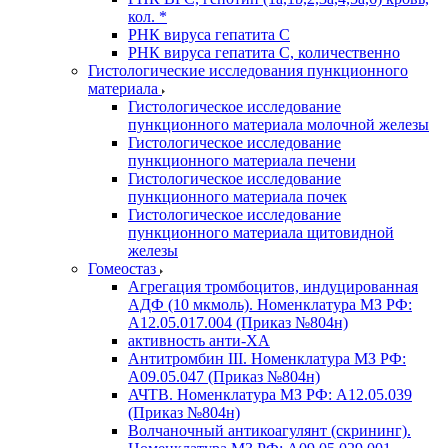
кол. *
РНК вируса гепатита C
РНК вируса гепатита C, количественно
Гистологические исследования пункционного
материала
Гистологическое исследование
пункционного материала молочной железы
Гистологическое исследование
пункционного материала печени
Гистологическое исследование
пункционного материала почек
Гистологическое исследование
пункционного материала щитовидной
железы
Гомеостаз
Агрегация тромбоцитов, индуцированная
АДФ (10 мкмоль). Номенклатура МЗ РФ:
A12.05.017.004 (Приказ №804н)
активность анти-ХА
Антитромбин III. Номенклатура МЗ РФ:
A09.05.047 (Приказ №804н)
АЧТВ. Номенклатура МЗ РФ: A12.05.039
(Приказ №804н)
Волчаночный антикоагулянт (скрининг).