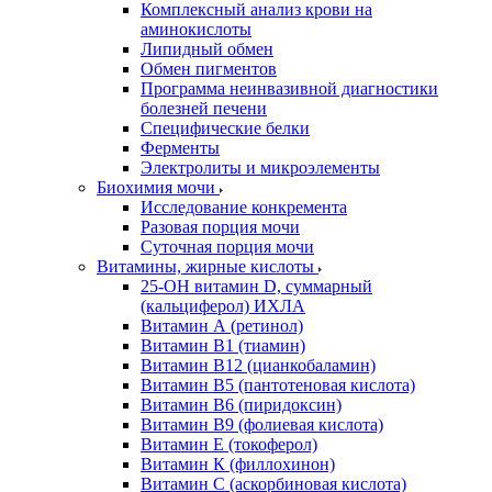
Комплексный анализ крови на
аминокислоты
Липидный обмен
Обмен пигментов
Программа неинвазивной диагностики
болезней печени
Специфические белки
Ферменты
Электролиты и микроэлементы
Биохимия мочи
Исследование конкремента
Разовая порция мочи
Суточная порция мочи
Витамины, жирные кислоты
25-OH витамин D, суммарный
(кальциферол) ИХЛА
Витамин А (ретинол)
Витамин В1 (тиамин)
Витамин В12 (цианкобаламин)
Витамин В5 (пантотеновая кислота)
Витамин В6 (пиридоксин)
Витамин В9 (фолиевая кислота)
Витамин Е (токоферол)
Витамин К (филлохинон)
Витамин С (аскорбиновая кислота)