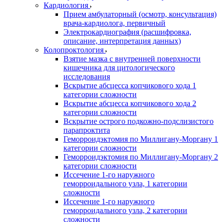
Кардиология
Прием амбулаторный (осмотр, консультация)
врача-кардиолога, первичный
Электрокардиография (расшифровка,
описание, интерпретация данных)
Колопроктология
Взятие мазка с внутренней поверхности
кишечника для цитологического
исследования
Вскрытие абсцесса копчикового хода 1
категории сложности
Вскрытие абсцесса копчикового хода 2
категории сложности
Вскрытие острого подкожно-подслизистого
парапроктита
Геморроидэктомия по Миллигану-Моргану 1
категории сложности
Геморроидэктомия по Миллигану-Моргану 2
категории сложности
Иссечение 1-го наружного
геморроидального узла, 1 категории
сложности
Иссечение 1-го наружного
геморроидального узла, 2 категории
сложности