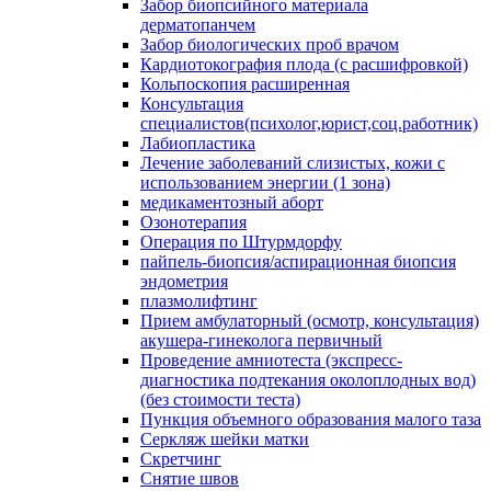
Забор биопсийного материала
дерматопанчем
Забор биологических проб врачом
Кардиотокография плода (с расшифровкой)
Кольпоскопия расширенная
Консультация
специалистов(психолог,юрист,соц.работник)
Лабиопластика
Лечение заболеваний слизистых, кожи с
использованием энергии (1 зона)
медикаментозный аборт
Озонотерапия
Операция по Штурмдорфу
пайпель-биопсия/аспирационная биопсия
эндометрия
плазмолифтинг
Прием амбулаторный (осмотр, консультация)
акушера-гинеколога первичный
Проведение амниотеста (экспресс-
диагностика подтекания околоплодных вод)
(без стоимости теста)
Пункция объемного образования малого таза
Серкляж шейки матки
Скретчинг
Снятие швов