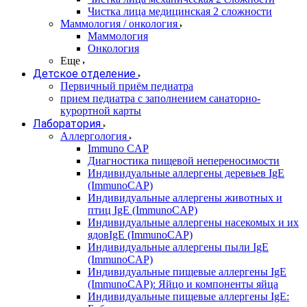
Чистка лица медицинская 2 сложности
Маммология / онкология
Маммология
Онкология
Еще
Детское отделение
Первичный приём педиатра
прием педиатра с заполнением санаторно-
курортной карты
Лаборатория
Аллергология
Immuno CAP
Диагностика пищевой непереносимости
Индивидуальные аллергены деревьев IgE
(ImmunoCAP)
Индивидуальные аллергены животных и
птиц IgE (ImmunoCAP)
Индивидуальные аллергены насекомых и их
ядовIgE (ImmunoCAP)
Индивидуальные аллергены пыли IgE
(ImmunoCAP)
Индивидуальные пищевые аллергены IgE
(ImmunoCAP): Яйцо и компоненты яйца
Индивидуальные пищевые аллергены IgE: