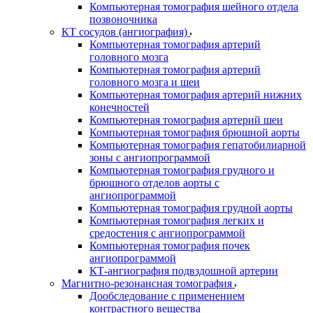
Компьютерная томография шейного отдела
позвоночника
КТ сосудов (ангиография)
Компьютерная томография артерий
головного мозга
Компьютерная томография артерий
головного мозга и шеи
Компьютерная томография артерий нижних
конечностей
Компьютерная томография артерий шеи
Компьютерная томография брюшной аорты
Компьютерная томография гепатобилиарной
зоны с ангиопрограммой
Компьютерная томография грудного и
брюшного отделов аорты с
ангиопрограммой
Компьютерная томография грудной аорты
Компьютерная томография легких и
средостения с ангиопрограммой
Компьютерная томография почек
ангиопрограммой
КТ-ангиография подвздошной артерии
Магнитно-резонансная томография
Дообследование с применением
контрастного вещества