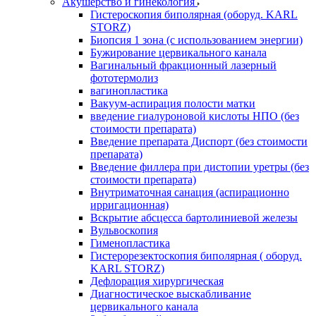
Акушерство и гинекология
Гистероскопия биполярная (оборуд. KARL
STORZ)
Биопсия 1 зона (с использованием энергии)
Бужирование цервикального канала
Вагинальный фракционный лазерный
фототермолиз
вагинопластика
Вакуум-аспирация полости матки
введение гиалуроновой кислоты НПО (без
стоимости препарата)
Введение препарата Диспорт (без стоимости
препарата)
Введение филлера при дистопии уретры (без
стоимости препарата)
Внутриматочная санация (аспирационно
ирригационная)
Вскрытие абсцесса бартолиниевой железы
Вульвоскопия
Гименопластика
Гистерорезектоскопия биполярная ( оборуд.
KARL STORZ)
Дефлорация хирургическая
Диагностическое выскабливание
цервикального канала