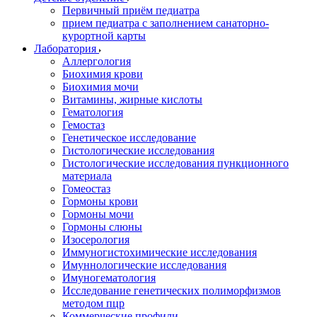
Первичный приём педиатра
прием педиатра с заполнением санаторно-
курортной карты
Лаборатория
Аллергология
Биохимия крови
Биохимия мочи
Витамины, жирные кислоты
Гематология
Гемостаз
Генетическое исследование
Гистологические исследования
Гистологические исследования пункционного
материала
Гомеостаз
Гормоны крови
Гормоны мочи
Гормоны слюны
Изосерология
Иммуногистохимические исследования
Имуннологические исследования
Имуногематология
Исследование генетических полиморфизмов
методом пцр
Коммерческие профили