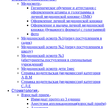
Медосмотр
Гигиеническое обучение и аттестация с
оформлением штампа и голограммы в
личной медицинской книжке (ЛМК)
Оформление личной медицинской книжки
Оформление и выдача личной медицинской
книжки (бумажного формата) с голограммой
фото
Медицинский осмотр №1(перед поступлением в
садик)
Медицинский осмотр №2 (перед поступлением в
школу)
Медицинский осмотр №3
(абитуриенты.поступления в специальные
учреждения0
Медицинский осмотр дети 1мес
Справка водительская (медкомиссия) категория
А,В.М
Справка водительская (медкомиссия) категория
С,Д,Е
Стоматология
Взрослый прием
Иммедиат протез из 3 единиц
Анестезия аппликационная(взрослый приём)
Анестезия