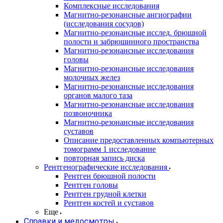
Комплексные исследования
Магнитно-резонансные ангиографии
(исследования сосудов)
Магнитно-резонансные исслед. брюшной
полости и забрюшинного пространства
Магнитно-резонансные исследования
головы
Магнитно-резонансные исследования
молочных желез
Магнитно-резонансные исследования
органов малого таза
Магнитно-резонансные исследования
позвоночника
Магнитно-резонансные исследования
суставов
Описание предоставленных компьютерных
томограмм 1 исследование
повторная запись диска
Рентгенографические исследования
Рентген брюшной полости
Рентген головы
Рентген грудной клетки
Рентген костей и суставов
Еще
Справки и медосмотры