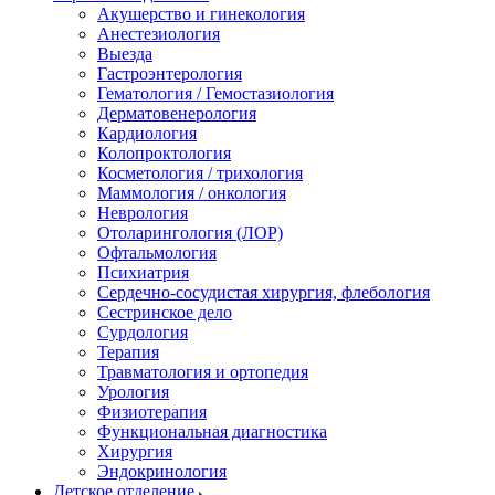
Акушерство и гинекология
Анестезиология
Выезда
Гастроэнтерология
Гематология / Гемостазиология
Дерматовенерология
Кардиология
Колопроктология
Косметология / трихология
Маммология / онкология
Неврология
Отоларингология (ЛОР)
Офтальмология
Психиатрия
Сердечно-сосудистая хирургия, флебология
Сестринское дело
Сурдология
Терапия
Травматология и ортопедия
Урология
Физиотерапия
Функциональная диагностика
Хирургия
Эндокринология
Детское отделение