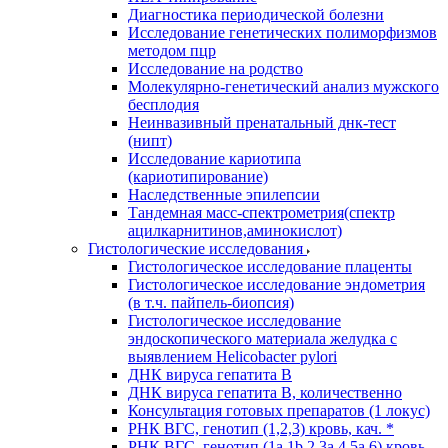
Диагностика периодической болезни
Исследование генетических полиморфизмов
методом пцр
Исследование на родство
Молекулярно-генетический анализ мужского
бесплодия
Неинвазивный пренатальный днк-тест
(нипт)
Исследование кариотипа
(кариотипирование)
Наследственные эпилепсии
Тандемная масс-спектрометрия(спектр
ацилкарнитинов,аминокислот)
Гистологические исследования
Гистологическое исследование плаценты
Гистологическое исследование эндометрия
(в т.ч. пайпель-биопсия)
Гистологическое исследование
эндоскопического материала желудка с
выявлением Helicobacter pylori
ДНК вируса гепатита B
ДНК вируса гепатита B, количественно
Консультация готовых препаратов (1 локус)
РНК ВГC, генотип (1,2,3) кровь, кач. *
РНК ВГC, генотип (1a,1b,2,3a,4,5a,6) кровь,