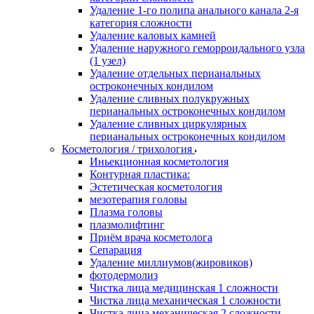
Удаление 1-го полипа анального канала 2-я
категория сложности
Удаление каловых камней
Удаление наружного геморроидального узла
(1 узел)
Удаление отдельных перианальных
остроконечных кондилом
Удаление сливных полукружных
перианальных остроконечных кондилом
Удаление сливных циркулярных
перианальных остроконечных кондилом
Косметология / трихология
Иньекционная косметология
Контурная пластика:
Эстетическая косметология
мезотерапия головы
Плазма головы
плазмолифтинг
Приём врача косметолога
Сепарация
Удаление миллиумов(жировиков)
фотодермолиз
Чистка лица медицинская 1 сложности
Чистка лица механическая 1 сложности
Чистка лица механическая 2 сложности