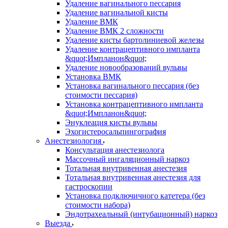
Удаление вагинального пессария
Удаление вагинальной кисты
Удаление ВМК
Удаление ВМК 2 сложности
Удаление кисты бартолиниевой железы
Удаление контрацептивного импланта
&quot;Импланон&quot;
Удаление новообразований вульвы
Установка ВМК
Установка вагинального пессария (без
стоимости пессария)
Установка контрацептивного импланта
&quot;Импланон&quot;
Энуклеация кисты вульвы
Эхогистеросальпингография
Анестезиология
Консультация анестезиолога
Массочный ингаляционный наркоз
Тотальная внутривенная анестезия
Тотальная внутривенная анестезия для
гастроскопии
Установка подключичного катетера (без
стоимости набора)
Эндотрахеальный (интубационный) наркоз
Выезда