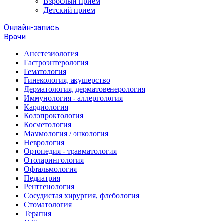
Взрослый прием
Детский прием
Онлайн-запись
Врачи
Анестезиология
Гастроэнтерология
Гематология
Гинекология, акушерство
Дерматология, дерматовенерология
Иммунология - аллергология
Кардиология
Колопроктология
Косметология
Маммология / онкология
Неврология
Ортопедия - травматология
Отоларингология
Офтальмология
Педиатрия
Рентгенология
Сосудистая хирургия, флебология
Стоматология
Терапия