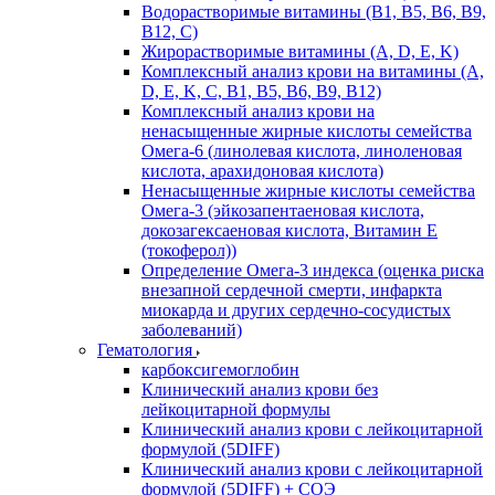
Водорастворимые витамины (B1, B5, B6, В9,
В12, С)
Жирорастворимые витамины (A, D, E, K)
Комплексный анализ крови на витамины (A,
D, E, K, C, B1, B5, B6, В9, B12)
Комплексный анализ крови на
ненасыщенные жирные кислоты семейства
Омега-6 (линолевая кислота, линоленовая
кислота, арахидоновая кислота)
Ненасыщенные жирные кислоты семейства
Омега-3 (эйкозапентаеновая кислота,
докозагексаеновая кислота, Витамин E
(токоферол))
Определение Омега-3 индекса (оценка риска
внезапной сердечной смерти, инфаркта
миокарда и других сердечно-сосудистых
заболеваний)
Гематология
карбоксигемоглобин
Клинический анализ крови без
лейкоцитарной формулы
Клинический анализ крови с лейкоцитарной
формулой (5DIFF)
Клинический анализ крови с лейкоцитарной
формулой (5DIFF) + СОЭ