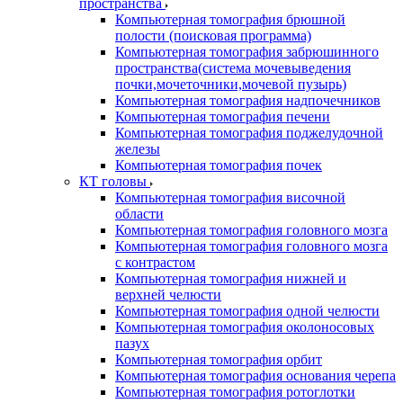
пространства
Компьютерная томография брюшной
полости (поисковая программа)
Компьютерная томография забрюшинного
пространства(система мочевыведения
почки,мочеточники,мочевой пузырь)
Компьютерная томография надпочечников
Компьютерная томография печени
Компьютерная томография поджелудочной
железы
Компьютерная томография почек
КТ головы
Компьютерная томография височной
области
Компьютерная томография головного мозга
Компьютерная томография головного мозга
с контрастом
Компьютерная томография нижней и
верхней челюсти
Компьютерная томография одной челюсти
Компьютерная томография околоносовых
пазух
Компьютерная томография орбит
Компьютерная томография основания черепа
Компьютерная томография ротоглотки