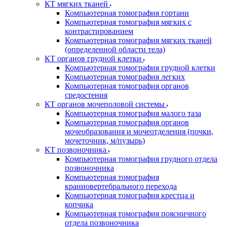
КТ мягких тканей
Компьютерная томография гортани
Компьютерная томография мягких с
контрастированием
Компьютерная томография мягких тканей
(определенной области тела)
КТ органов грудной клетки
Компьютерная томография грудной клетки
Компьютерная томография легких
Компьютерная томография органов
средостения
КТ органов мочеполовой системы
Компьютерная томография малого таза
Компьютерная томография органов
мочеобразования и мочеотделения (почки,
мочеточник, м/пузырь)
КТ позвоночника
Компьютерная томография грудного отдела
позвоночника
Компьютерная томография
краниовертебрального перехода
Компьютерная томография крестца и
копчика
Компьютерная томография поясничного
отдела позвоночника