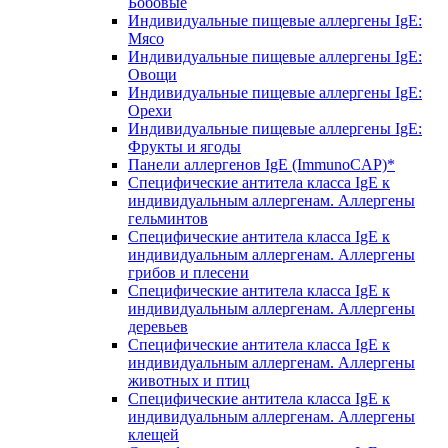
Бобовые
Индивидуальные пищевые аллергены IgE:
Мясо
Индивидуальные пищевые аллергены IgE:
Овощи
Индивидуальные пищевые аллергены IgE:
Орехи
Индивидуальные пищевые аллергены IgE:
Фрукты и ягоды
Панели аллергенов IgE (ImmunoCAP)*
Специфические антитела класса IgE к
индивидуальным аллергенам. Аллергены
гельминтов
Специфические антитела класса IgE к
индивидуальным аллергенам. Аллергены
грибов и плесени
Специфические антитела класса IgE к
индивидуальным аллергенам. Аллергены
деревьев
Специфические антитела класса IgE к
индивидуальным аллергенам. Аллергены
животных и птиц
Специфические антитела класса IgE к
индивидуальным аллергенам. Аллергены
клещей