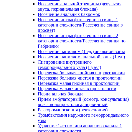
Иссечение анальной трещины (девульсия
ануса, перианальная блокада)
Иссечение анальных бахромок
Иссечение интрасфинктерного свища 1
категории сложности(Рассечение свища в
просвет)
Иссечение интрасфинктерного свища 2
категории сложности(Рассечение свища по
Габриелю)
Иссечение папиллом (1 ед.) анальной зоны
Иссечение папиллом анальной зоны (1 ед.)
Лигирование внутреннего
геморроидального узла (1 узел)
Перевязка большая гнойная в проктологии
Перевязка большая чистая в проктологии
Перевязка малая гнойная в проктологии
Перевязка малая чистая в проктологии
Перианальная блокада
Прием амбулаторный (осмотр, консультация)
врача-колопроктолога, первичный
Ректороманоскопия (ректоспопия)
Тромбэктомия наружного геморроидального
узла
Удаление 1-го полипа анального канала 1
категории сложности