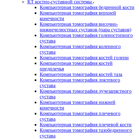
КТ костно-суставной системы
Компьютерная томография бедренной кости
Компьютерная томография верхней
конечности
Компьютерная томография височно-
нижнечелюстных суставов (пара суставов)
Компьютерная томография голеностопного
сустава
Компьютерная томография коленного
сустава
Компьютерная томография костей голени
Компьютерная томография костей
предплечья
Компьютерная томография костей таза
Компьютерная томография локтевого
сустава
Компьютерная томография лучезапястного
сустава
Компьютерная томография нижней
конечности
Компьютерная томография плечевого
сустава
Компьютерная томография плечевой кости
Компьютерная томография тазобедренного
сустава