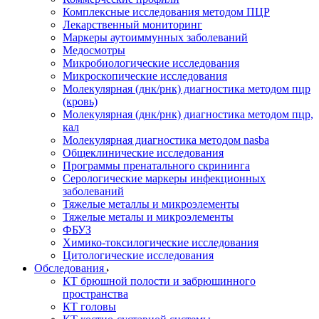
Комплексные исследования методом ПЦР
Лекарственный мониторинг
Маркеры аутоиммунных заболеваний
Медосмотры
Микробиологические исследования
Микроскопические исследования
Молекулярная (днк/рнк) диагностика методом пцр
(кровь)
Молекулярная (днк/рнк) диагностика методом пцр,
кал
Молекулярная диагностика методом nasba
Общеклинические исследования
Программы пренатального скрининга
Серологические маркеры инфекционных
заболеваний
Тяжелые металлы и микроэлементы
Тяжелые металы и микроэлементы
ФБУЗ
Химико-токсилогические исследования
Цитологические исследования
Обследования
КТ брюшной полости и забрюшинного
пространства
КТ головы