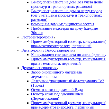
Выезд специалиста на дом (без учета цены
процедур и транспортных расходов)
Выезд специалиста на дом за черту города
(без учета цены процедур и транспортных
расходов)
помощь на дому медицинской сестры
Пребывание медсетры на дому (каждые
30мин)
Гастроэнтерология
Прием амбулаторный (осмотр, консультация)
врача-гастроэнтеролога, первичный
Гематология / Гемостазиология
Консультация специалиста по антиэйджингу
Прием амбулаторный (осмотр, консультация)
врача-гематолога, первичный
Дерматовенерология
Забор биопсийного материала
дерматопанчем
Лазерный фракционный фототермолиз Со2
(1 зона)
Осмотр кожи под лампой Вуда
Осмотр кожи под увеличением
(Дерматоскопия)
Прием амбулаторный (осмотр, консультация)
врача-дерматовенеролога, первичный