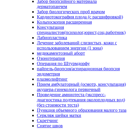
Забор биопсийного материала
дерматопанчем
Забор биологических проб врачом
Кардиотокография плода (с расшифровкой)
Кольпоскопия расширенная
Консультация
специалистов(психолог,юрист,соц.работник)
Лабиопластика
Лечение заболеваний слизистых, кожи с
использованием энергии (1 зона)
медикаментозный аборт
Озонотерапия
Операция по Штурмдорфу
пайпель-биопсия/аспирационная биопсия
эндометрия
плазмолифтинг
Прием амбулаторный (осмотр, консультация)
акушера-гинеколога первичный
Проведение амниотеста (экспресс-
диагностика подтекания околоплодных вод)
(без стоимости теста)
Пункция объемного образования малого таза
Серкляж шейки матки
Скретчинг
Снятие швов