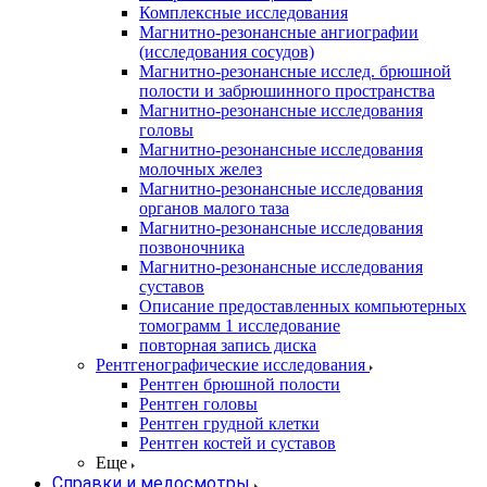
Комплексные исследования
Магнитно-резонансные ангиографии
(исследования сосудов)
Магнитно-резонансные исслед. брюшной
полости и забрюшинного пространства
Магнитно-резонансные исследования
головы
Магнитно-резонансные исследования
молочных желез
Магнитно-резонансные исследования
органов малого таза
Магнитно-резонансные исследования
позвоночника
Магнитно-резонансные исследования
суставов
Описание предоставленных компьютерных
томограмм 1 исследование
повторная запись диска
Рентгенографические исследования
Рентген брюшной полости
Рентген головы
Рентген грудной клетки
Рентген костей и суставов
Еще
Справки и медосмотры