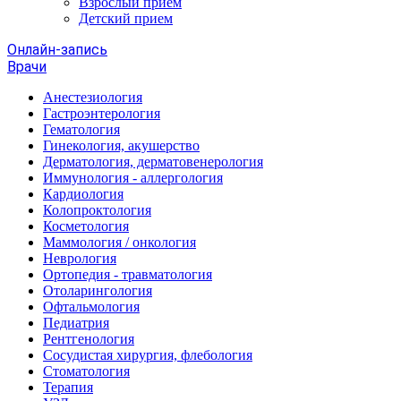
Взрослый прием
Детский прием
Онлайн-запись
Врачи
Анестезиология
Гастроэнтерология
Гематология
Гинекология, акушерство
Дерматология, дерматовенерология
Иммунология - аллергология
Кардиология
Колопроктология
Косметология
Маммология / онкология
Неврология
Ортопедия - травматология
Отоларингология
Офтальмология
Педиатрия
Рентгенология
Сосудистая хирургия, флебология
Стоматология
Терапия