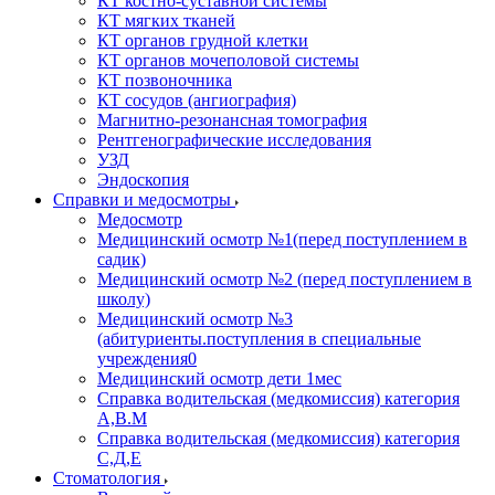
КТ костно-суставной системы
КТ мягких тканей
КТ органов грудной клетки
КТ органов мочеполовой системы
КТ позвоночника
КТ сосудов (ангиография)
Магнитно-резонансная томография
Рентгенографические исследования
УЗД
Эндоскопия
Справки и медосмотры
Медосмотр
Медицинский осмотр №1(перед поступлением в
садик)
Медицинский осмотр №2 (перед поступлением в
школу)
Медицинский осмотр №3
(абитуриенты.поступления в специальные
учреждения0
Медицинский осмотр дети 1мес
Справка водительская (медкомиссия) категория
А,В.М
Справка водительская (медкомиссия) категория
С,Д,Е
Стоматология