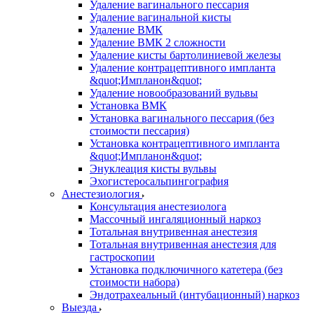
Удаление вагинального пессария
Удаление вагинальной кисты
Удаление ВМК
Удаление ВМК 2 сложности
Удаление кисты бартолиниевой железы
Удаление контрацептивного импланта
&quot;Импланон&quot;
Удаление новообразований вульвы
Установка ВМК
Установка вагинального пессария (без
стоимости пессария)
Установка контрацептивного импланта
&quot;Импланон&quot;
Энуклеация кисты вульвы
Эхогистеросальпингография
Анестезиология
Консультация анестезиолога
Массочный ингаляционный наркоз
Тотальная внутривенная анестезия
Тотальная внутривенная анестезия для
гастроскопии
Установка подключичного катетера (без
стоимости набора)
Эндотрахеальный (интубационный) наркоз
Выезда