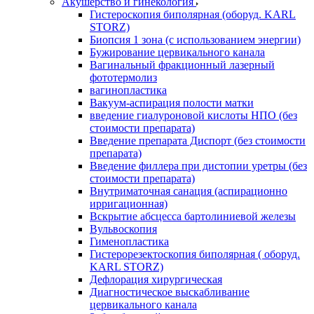
Акушерство и гинекология
Гистероскопия биполярная (оборуд. KARL
STORZ)
Биопсия 1 зона (с использованием энергии)
Бужирование цервикального канала
Вагинальный фракционный лазерный
фототермолиз
вагинопластика
Вакуум-аспирация полости матки
введение гиалуроновой кислоты НПО (без
стоимости препарата)
Введение препарата Диспорт (без стоимости
препарата)
Введение филлера при дистопии уретры (без
стоимости препарата)
Внутриматочная санация (аспирационно
ирригационная)
Вскрытие абсцесса бартолиниевой железы
Вульвоскопия
Гименопластика
Гистерорезектоскопия биполярная ( оборуд.
KARL STORZ)
Дефлорация хирургическая
Диагностическое выскабливание
цервикального канала