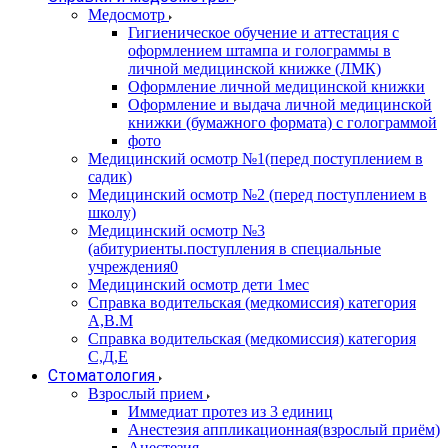
Медосмотр
Гигиеническое обучение и аттестация с
оформлением штампа и голограммы в
личной медицинской книжке (ЛМК)
Оформление личной медицинской книжки
Оформление и выдача личной медицинской
книжки (бумажного формата) с голограммой
фото
Медицинский осмотр №1(перед поступлением в
садик)
Медицинский осмотр №2 (перед поступлением в
школу)
Медицинский осмотр №3
(абитуриенты.поступления в специальные
учреждения0
Медицинский осмотр дети 1мес
Справка водительская (медкомиссия) категория
А,В.М
Справка водительская (медкомиссия) категория
С,Д,Е
Стоматология
Взрослый прием
Иммедиат протез из 3 единиц
Анестезия аппликационная(взрослый приём)
Анестезия