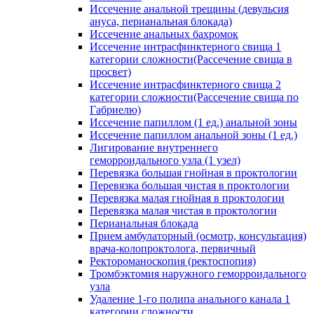
Иссечение анальной трещины (девульсия
ануса, перианальная блокада)
Иссечение анальных бахромок
Иссечение интрасфинктерного свища 1
категории сложности(Рассечение свища в
просвет)
Иссечение интрасфинктерного свища 2
категории сложности(Рассечение свища по
Габриелю)
Иссечение папиллом (1 ед.) анальной зоны
Иссечение папиллом анальной зоны (1 ед.)
Лигирование внутреннего
геморроидального узла (1 узел)
Перевязка большая гнойная в проктологии
Перевязка большая чистая в проктологии
Перевязка малая гнойная в проктологии
Перевязка малая чистая в проктологии
Перианальная блокада
Прием амбулаторный (осмотр, консультация)
врача-колопроктолога, первичный
Ректороманоскопия (ректоспопия)
Тромбэктомия наружного геморроидального
узла
Удаление 1-го полипа анального канала 1
категории сложности