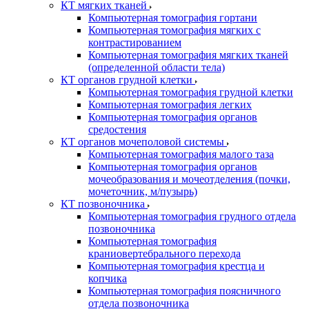
КТ мягких тканей
Компьютерная томография гортани
Компьютерная томография мягких с
контрастированием
Компьютерная томография мягких тканей
(определенной области тела)
КТ органов грудной клетки
Компьютерная томография грудной клетки
Компьютерная томография легких
Компьютерная томография органов
средостения
КТ органов мочеполовой системы
Компьютерная томография малого таза
Компьютерная томография органов
мочеобразования и мочеотделения (почки,
мочеточник, м/пузырь)
КТ позвоночника
Компьютерная томография грудного отдела
позвоночника
Компьютерная томография
краниовертебрального перехода
Компьютерная томография крестца и
копчика
Компьютерная томография поясничного
отдела позвоночника