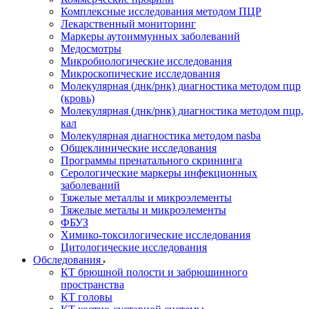
Комплексные исследования методом ПЦР
Лекарственный мониторинг
Маркеры аутоиммунных заболеваний
Медосмотры
Микробиологические исследования
Микроскопические исследования
Молекулярная (днк/рнк) диагностика методом пцр
(кровь)
Молекулярная (днк/рнк) диагностика методом пцр,
кал
Молекулярная диагностика методом nasba
Общеклинические исследования
Программы пренатального скрининга
Серологические маркеры инфекционных
заболеваний
Тяжелые металлы и микроэлементы
Тяжелые металы и микроэлементы
ФБУЗ
Химико-токсилогические исследования
Цитологические исследования
Обследования
КТ брюшной полости и забрюшинного
пространства
КТ головы