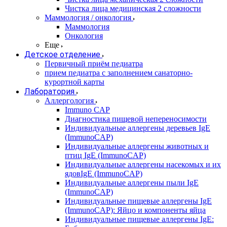
Чистка лица медицинская 2 сложности
Маммология / онкология
Маммология
Онкология
Еще
Детское отделение
Первичный приём педиатра
прием педиатра с заполнением санаторно-
курортной карты
Лаборатория
Аллергология
Immuno CAP
Диагностика пищевой непереносимости
Индивидуальные аллергены деревьев IgE
(ImmunoCAP)
Индивидуальные аллергены животных и
птиц IgE (ImmunoCAP)
Индивидуальные аллергены насекомых и их
ядовIgE (ImmunoCAP)
Индивидуальные аллергены пыли IgE
(ImmunoCAP)
Индивидуальные пищевые аллергены IgE
(ImmunoCAP): Яйцо и компоненты яйца
Индивидуальные пищевые аллергены IgE: