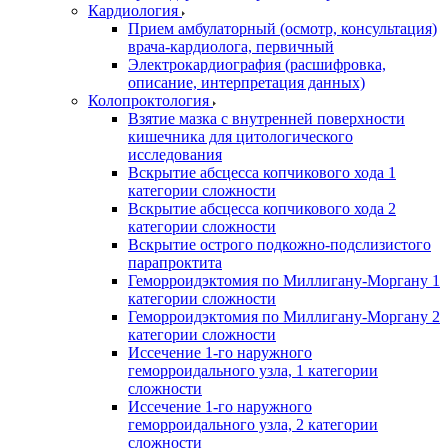
Кардиология
Прием амбулаторный (осмотр, консультация)
врача-кардиолога, первичный
Электрокардиография (расшифровка,
описание, интерпретация данных)
Колопроктология
Взятие мазка с внутренней поверхности
кишечника для цитологического
исследования
Вскрытие абсцесса копчикового хода 1
категории сложности
Вскрытие абсцесса копчикового хода 2
категории сложности
Вскрытие острого подкожно-подслизистого
парапроктита
Геморроидэктомия по Миллигану-Моргану 1
категории сложности
Геморроидэктомия по Миллигану-Моргану 2
категории сложности
Иссечение 1-го наружного
геморроидального узла, 1 категории
сложности
Иссечение 1-го наружного
геморроидального узла, 2 категории
сложности