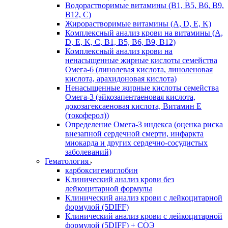
Водорастворимые витамины (B1, B5, B6, В9,
В12, С)
Жирорастворимые витамины (A, D, E, K)
Комплексный анализ крови на витамины (A,
D, E, K, C, B1, B5, B6, В9, B12)
Комплексный анализ крови на
ненасыщенные жирные кислоты семейства
Омега-6 (линолевая кислота, линоленовая
кислота, арахидоновая кислота)
Ненасыщенные жирные кислоты семейства
Омега-3 (эйкозапентаеновая кислота,
докозагексаеновая кислота, Витамин E
(токоферол))
Определение Омега-3 индекса (оценка риска
внезапной сердечной смерти, инфаркта
миокарда и других сердечно-сосудистых
заболеваний)
Гематология
карбоксигемоглобин
Клинический анализ крови без
лейкоцитарной формулы
Клинический анализ крови с лейкоцитарной
формулой (5DIFF)
Клинический анализ крови с лейкоцитарной
формулой (5DIFF) + СОЭ