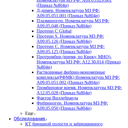
Номенклатура МЗ РФ: A09.05.029.001
(Приказ №804н)
Д-димер. Номенклатура МЗ РФ:
A09.05.051.001 (Приказ №804н)
Плазминоген. Номенклатура МЗ РФ:
A09.05.048 (Приказ №804н)
Протеин C Global
Протеин S. Номенклатура МЗ РФ:
A09.05.126 (Приказ №804н)
Протеин С. Номенклатура МЗ РФ:
A09.05.125 (Приказ №804н)
Протромбин (время, по Квику, МНО).
Номенклатура МЗ РФ: A12.30.014 (Приказ
№804н)
Растворимые фибрин-мономерные
комплексы(РФМК) Номенклатура МЗ РФ:
A09.05.051.002 (Приказ №804н)
Тромбиновое время. Номенклатура МЗ РФ:
A12.05.028 (Приказ №804н)
Фактор Виллебранда
Фибриноген. Номенклатура МЗ РФ:
A09.05.050 (Приказ №804н)
Еще
Обследования
КТ брюшной полости и забрюшинного