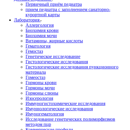
Первичный приём педиатра
прием педиатра с заполнением санаторно-
курортной карты
Лаборатория
Аллергология
Биохимия крови
Биохимия мочи
Витамины, жирные кислоты
Гематология
Гемостаз
Генетическое исследование
Гистологические исследования
Гистологические исследования пункционного
материала
Гомеостаз
Гормоны крови
Гормоны мочи
Гормоны слюны
Изосерология
Иммуногистохимические исследования
Имуннологические исследования
Имуногематология
Исследование генетических полиморфизмов
методом пцр
Коммерческие профили