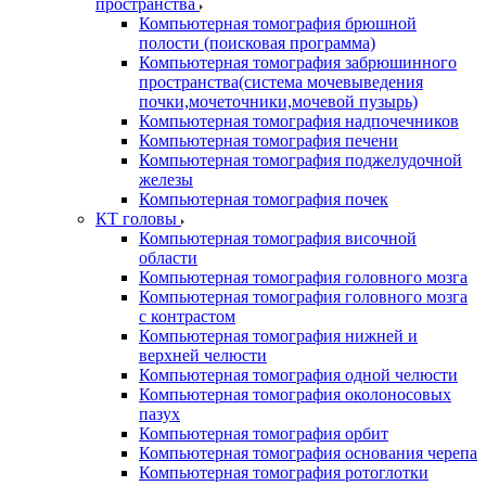
пространства
Компьютерная томография брюшной
полости (поисковая программа)
Компьютерная томография забрюшинного
пространства(система мочевыведения
почки,мочеточники,мочевой пузырь)
Компьютерная томография надпочечников
Компьютерная томография печени
Компьютерная томография поджелудочной
железы
Компьютерная томография почек
КТ головы
Компьютерная томография височной
области
Компьютерная томография головного мозга
Компьютерная томография головного мозга
с контрастом
Компьютерная томография нижней и
верхней челюсти
Компьютерная томография одной челюсти
Компьютерная томография околоносовых
пазух
Компьютерная томография орбит
Компьютерная томография основания черепа
Компьютерная томография ротоглотки