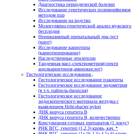
Диагностика периодической болезни
Исследование генетических полиморфизмов
методом пцр
Исследование на родство
Молекулярно-генетический анализ мужского
бесплодия
Неинвазивный пренатальный днк-тест
(нипт)
Исследование кариотипа
(кариотипирование)
Наследственные эпилепсии
Тандемная масс-спектрометрия(спектр
ацилкарнитинов,аминокислот)
Гистологические исследования
Гистологическое исследование плаценты
Гистологическое исследование эндометрия
(в т.ч. пайпель-биопсия)
Гистологическое исследование
эндоскопического материала желудка с
выявлением Helicobacter pylori
ДНК вируса гепатита B
ДНК вируса гепатита B, количественно
Консультация готовых препаратов (1 локус)
РНК ВГC, генотип (1,2,3) кровь, кач. *
РНК ВГC, генотип (1a,1b,2,3a,4,5a,6) кровь,