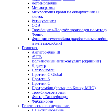
метгемоглобин
Миелограмма
Микроскопия крови на обнаружения LE
клеток
Ретикулоциты
СОЭ
Тромбоциты-Подсчёт произведен по методу
Фонио
Фракции гемоглобина (карбоксигемоглобин
и метгемоглобин)
Гемостаз
Антитромбин III
АЧТВ
Волчаночный антикоагулянт (скрининг)
Д-димер
Плазминоген
Протеин C Global
Протеин S
Протеин С
Протромбин (время, по Квику, МНО)
Тромбиновое время
Фактор Виллебранда
Фибриноген
Генетическое исследование
HLA-типирование