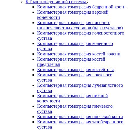
КТ костно-суставной системы
Компьютерная томография бедренной кости
Компьютерная томография верхней
конечности
Компьютерная томография височно-
нижнечелюстных суставов (пара суставов)
Компьютерная томография голеностопного
сустава
Компьютерная томография коленного
сустава
Компьютерная томография костей голени
Компьютерная томография костей
предплечья
Компьютерная томография костей таза
Компьютерная томография локтевого
сустава
Компьютерная томография лучезапястного
сустава
Компьютерная томография нижней
конечности
Компьютерная томография плечевого
сустава
Компьютерная томография плечевой кости
Компьютерная томография тазобедренного
сустава