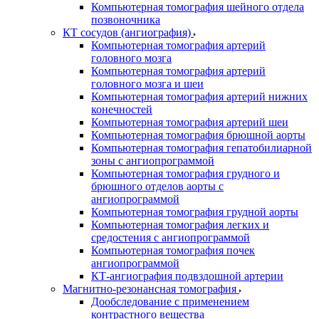
Компьютерная томография шейного отдела
позвоночника
КТ сосудов (ангиография)
Компьютерная томография артерий
головного мозга
Компьютерная томография артерий
головного мозга и шеи
Компьютерная томография артерий нижних
конечностей
Компьютерная томография артерий шеи
Компьютерная томография брюшной аорты
Компьютерная томография гепатобилиарной
зоны с ангиопрограммой
Компьютерная томография грудного и
брюшного отделов аорты с
ангиопрограммой
Компьютерная томография грудной аорты
Компьютерная томография легких и
средостения с ангиопрограммой
Компьютерная томография почек
ангиопрограммой
КТ-ангиография подвздошной артерии
Магнитно-резонансная томография
Дообследование с применением
контрастного вещества