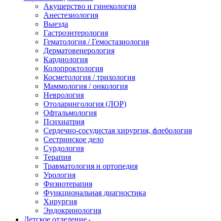
Акушерство и гинекология
Анестезиология
Выезда
Гастроэнтерология
Гематология / Гемостазиология
Дерматовенерология
Кардиология
Колопроктология
Косметология / трихология
Маммология / онкология
Неврология
Отоларингология (ЛОР)
Офтальмология
Психиатрия
Сердечно-сосудистая хирургия, флебология
Сестринское дело
Сурдология
Терапия
Травматология и ортопедия
Урология
Физиотерапия
Функциональная диагностика
Хирургия
Эндокринология
Детское отделение