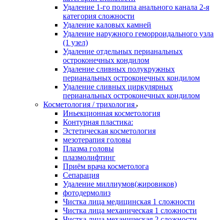
Удаление 1-го полипа анального канала 2-я
категория сложности
Удаление каловых камней
Удаление наружного геморроидального узла
(1 узел)
Удаление отдельных перианальных
остроконечных кондилом
Удаление сливных полукружных
перианальных остроконечных кондилом
Удаление сливных циркулярных
перианальных остроконечных кондилом
Косметология / трихология
Иньекционная косметология
Контурная пластика:
Эстетическая косметология
мезотерапия головы
Плазма головы
плазмолифтинг
Приём врача косметолога
Сепарация
Удаление миллиумов(жировиков)
фотодермолиз
Чистка лица медицинская 1 сложности
Чистка лица механическая 1 сложности
Чистка лица механическая 2 сложности