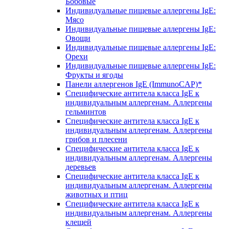
Бобовые
Индивидуальные пищевые аллергены IgE:
Мясо
Индивидуальные пищевые аллергены IgE:
Овощи
Индивидуальные пищевые аллергены IgE:
Орехи
Индивидуальные пищевые аллергены IgE:
Фрукты и ягоды
Панели аллергенов IgE (ImmunoCAP)*
Специфические антитела класса IgE к
индивидуальным аллергенам. Аллергены
гельминтов
Специфические антитела класса IgE к
индивидуальным аллергенам. Аллергены
грибов и плесени
Специфические антитела класса IgE к
индивидуальным аллергенам. Аллергены
деревьев
Специфические антитела класса IgE к
индивидуальным аллергенам. Аллергены
животных и птиц
Специфические антитела класса IgE к
индивидуальным аллергенам. Аллергены
клещей