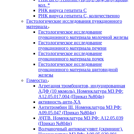
кол. *
РНК вируса гепатита C
РНК вируса гепатита C, количественно
Гистологические исследования пункционного
материала
Гистологическое исследование
пункционного материала молочной железы
Гистологическое исследование
пункционного материала печени
Гистологическое исследование
пункционного материала почек
Гистологическое исследование
пункционного материала щитовидной
железы
Гомеостаз
Агрегация тромбоцитов, индуцированная
АДФ (10 мкмоль). Номенклатура МЗ РФ:
A12.05.017.004 (Приказ №804н)
активность анти-ХА
Антитромбин III. Номенклатура МЗ РФ:
A09.05.047 (Приказ №804н)
АЧТВ. Номенклатура МЗ РФ: A12.05.039
(Приказ №804н)
Волчаночный антикоагулянт (скрининг).