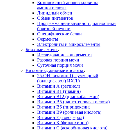
Комплексный анализ крови на
аминокислоты
Липидный обмен
Обмен пигментов
Программа неинвазивной диагностики
болезней печени
Специфические белки
Ферменты
Электролиты и микроэлементы
Биохимия мочи
Исследование конкремента
Разовая порция мочи
Суточная порция мочи
Витамины, жирные кислоты
25-OH витамин D, суммарный
(кальциферол) ИХЛА
Витамин А (ретинол)
Витамин В1 (тиамин)
Витамин В12 (цианкобаламин)
Витамин В5 (пантотеновая кислота)
Витамин В6 (пиридоксин)
Витамин В9 (фолиевая кислота)
Витамин Е (токоферол)
Витамин К (филлохинон)
Витамин С (аскорбиновая кислота)