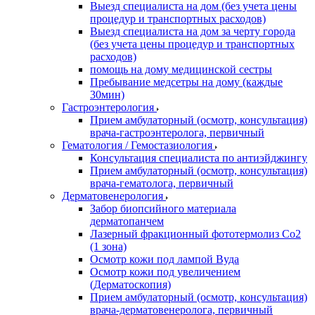
Выезд специалиста на дом (без учета цены
процедур и транспортных расходов)
Выезд специалиста на дом за черту города
(без учета цены процедур и транспортных
расходов)
помощь на дому медицинской сестры
Пребывание медсетры на дому (каждые
30мин)
Гастроэнтерология
Прием амбулаторный (осмотр, консультация)
врача-гастроэнтеролога, первичный
Гематология / Гемостазиология
Консультация специалиста по антиэйджингу
Прием амбулаторный (осмотр, консультация)
врача-гематолога, первичный
Дерматовенерология
Забор биопсийного материала
дерматопанчем
Лазерный фракционный фототермолиз Со2
(1 зона)
Осмотр кожи под лампой Вуда
Осмотр кожи под увеличением
(Дерматоскопия)
Прием амбулаторный (осмотр, консультация)
врача-дерматовенеролога, первичный