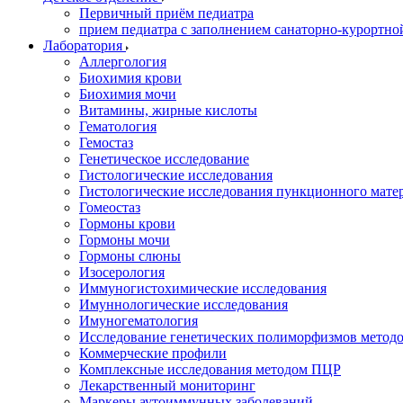
Первичный приём педиатра
прием педиатра с заполнением санаторно-курортно
Лаборатория
Аллергология
Биохимия крови
Биохимия мочи
Витамины, жирные кислоты
Гематология
Гемостаз
Генетическое исследование
Гистологические исследования
Гистологические исследования пункционного мате
Гомеостаз
Гормоны крови
Гормоны мочи
Гормоны слюны
Изосерология
Иммуногистохимические исследования
Имуннологические исследования
Имуногематология
Исследование генетических полиморфизмов метод
Коммерческие профили
Комплексные исследования методом ПЦР
Лекарственный мониторинг
Маркеры аутоиммунных заболеваний