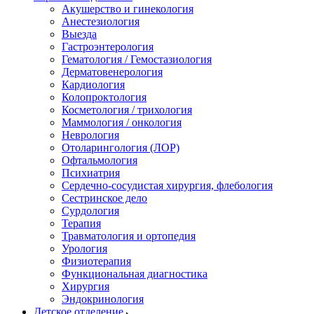
Акушерство и гинекология
Анестезиология
Выезда
Гастроэнтерология
Гематология / Гемостазиология
Дерматовенерология
Кардиология
Колопроктология
Косметология / трихология
Маммология / онкология
Неврология
Отоларингология (ЛОР)
Офтальмология
Психиатрия
Сердечно-сосудистая хирургия, флебология
Сестринское дело
Сурдология
Терапия
Травматология и ортопедия
Урология
Физиотерапия
Функциональная диагностика
Хирургия
Эндокринология
Детское отделение