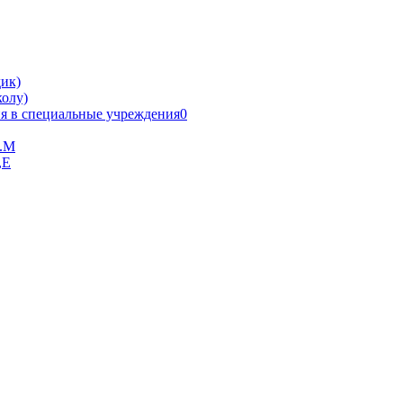
ик)
олу)
я в специальные учреждения0
В.М
,Е