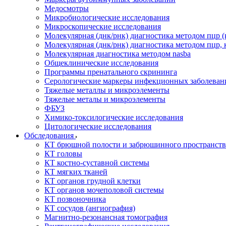
Медосмотры
Микробиологические исследования
Микроскопические исследования
Молекулярная (днк/рнк) диагностика методом пцр (
Молекулярная (днк/рнк) диагностика методом пцр, 
Молекулярная диагностика методом nasba
Общеклинические исследования
Программы пренатального скрининга
Серологические маркеры инфекционных заболеван
Тяжелые металлы и микроэлементы
Тяжелые металы и микроэлементы
ФБУЗ
Химико-токсилогические исследования
Цитологические исследования
Обследования
КТ брюшной полости и забрюшинного пространств
КТ головы
КТ костно-суставной системы
КТ мягких тканей
КТ органов грудной клетки
КТ органов мочеполовой системы
КТ позвоночника
КТ сосудов (ангиография)
Магнитно-резонансная томография