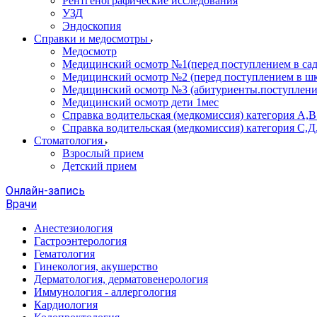
Рентгенографические исследования
УЗД
Эндоскопия
Справки и медосмотры
Медосмотр
Медицинский осмотр №1(перед поступлением в сад
Медицинский осмотр №2 (перед поступлением в шк
Медицинский осмотр №3 (абитуриенты.поступлени
Медицинский осмотр дети 1мес
Справка водительская (медкомиссия) категория А,
Справка водительская (медкомиссия) категория С,Д
Стоматология
Взрослый прием
Детский прием
Онлайн-запись
Врачи
Анестезиология
Гастроэнтерология
Гематология
Гинекология, акушерство
Дерматология, дерматовенерология
Иммунология - аллергология
Кардиология