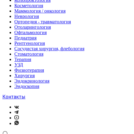
Колопроктология
Косметология
Маммология / онкология
Неврология
Ортопедия - травматология
Отоларингология
Офтальмология
Педиатрия
Рентгенология
Сосудистая хирургия, флебология
Стоматология
Терапия
УЗД
Физиотерапия
Хирургия
Эндокринология
Эндоскопия
Контакты