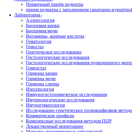
Первичный приём педиатра
прием педиатра с заполнением санаторно-курортно
Лаборатория
Аллергология
Биохимия крови
Биохимия мочи
Витамины, жирные кислоты
Гематология
Гемостаз
Генетическое исследование
Гистологические исследования
Гистологические исследования пункционного мате
Гомеостаз
Гормоны крови
Гормоны мочи
Гормоны слюны
Изосерология
Иммуногистохимические исследования
Имуннологические исследования
Имуногематология
Исследование генетических полиморфизмов метод
Коммерческие профили
Комплексные исследования методом ПЦР
Лекарственный мониторинг
Маркеры аутоиммунных заболеваний