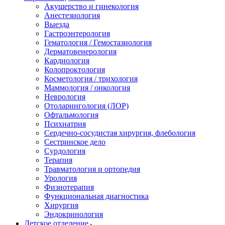
Акушерство и гинекология
Анестезиология
Выезда
Гастроэнтерология
Гематология / Гемостазиология
Дерматовенерология
Кардиология
Колопроктология
Косметология / трихология
Маммология / онкология
Неврология
Отоларингология (ЛОР)
Офтальмология
Психиатрия
Сердечно-сосудистая хирургия, флебология
Сестринское дело
Сурдология
Терапия
Травматология и ортопедия
Урология
Физиотерапия
Функциональная диагностика
Хирургия
Эндокринология
Детское отделение