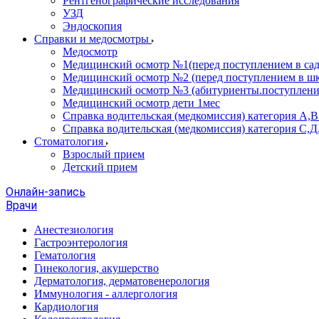
Рентгенографические исследования
УЗД
Эндоскопия
Справки и медосмотры
Медосмотр
Медицинский осмотр №1(перед поступлением в сад
Медицинский осмотр №2 (перед поступлением в шк
Медицинский осмотр №3 (абитуриенты.поступлени
Медицинский осмотр дети 1мес
Справка водительская (медкомиссия) категория А,
Справка водительская (медкомиссия) категория С,Д
Стоматология
Взрослый прием
Детский прием
Онлайн-запись
Врачи
Анестезиология
Гастроэнтерология
Гематология
Гинекология, акушерство
Дерматология, дерматовенерология
Иммунология - аллергология
Кардиология