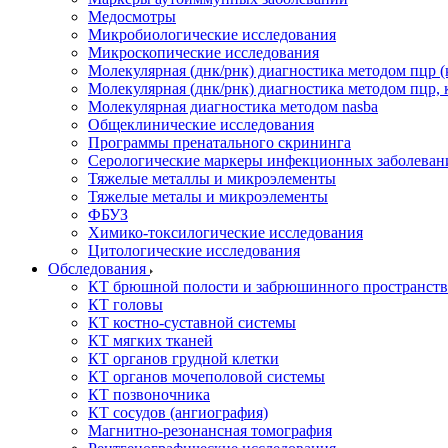
Медосмотры
Микробиологические исследования
Микроскопические исследования
Молекулярная (днк/рнк) диагностика методом пцр (
Молекулярная (днк/рнк) диагностика методом пцр, 
Молекулярная диагностика методом nasba
Общеклинические исследования
Программы пренатального скрининга
Серологические маркеры инфекционных заболеван
Тяжелые металлы и микроэлементы
Тяжелые металы и микроэлементы
ФБУЗ
Химико-токсилогические исследования
Цитологические исследования
Обследования
КТ брюшной полости и забрюшинного пространств
КТ головы
КТ костно-суставной системы
КТ мягких тканей
КТ органов грудной клетки
КТ органов мочеполовой системы
КТ позвоночника
КТ сосудов (ангиография)
Магнитно-резонансная томография