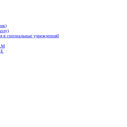
ик)
олу)
я в специальные учреждения0
В.М
,Е