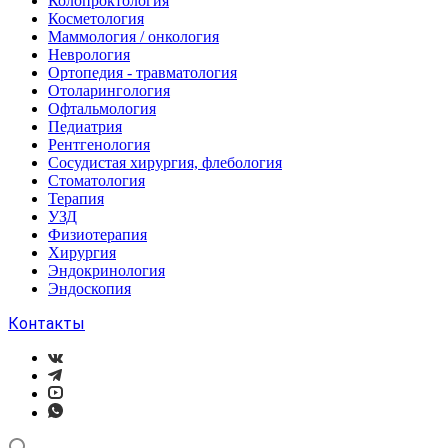
Колопроктология
Косметология
Маммология / онкология
Неврология
Ортопедия - травматология
Отоларингология
Офтальмология
Педиатрия
Рентгенология
Сосудистая хирургия, флебология
Стоматология
Терапия
УЗД
Физиотерапия
Хирургия
Эндокринология
Эндоскопия
Контакты