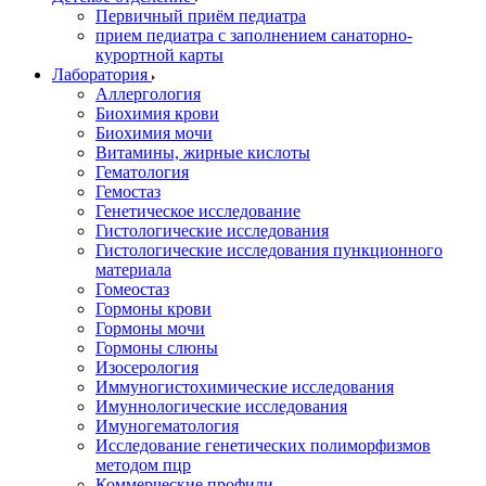
Первичный приём педиатра
прием педиатра с заполнением санаторно-
курортной карты
Лаборатория
Аллергология
Биохимия крови
Биохимия мочи
Витамины, жирные кислоты
Гематология
Гемостаз
Генетическое исследование
Гистологические исследования
Гистологические исследования пункционного
материала
Гомеостаз
Гормоны крови
Гормоны мочи
Гормоны слюны
Изосерология
Иммуногистохимические исследования
Имуннологические исследования
Имуногематология
Исследование генетических полиморфизмов
методом пцр
Коммерческие профили