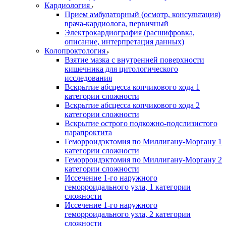
Кардиология
Прием амбулаторный (осмотр, консультация)
врача-кардиолога, первичный
Электрокардиография (расшифровка,
описание, интерпретация данных)
Колопроктология
Взятие мазка с внутренней поверхности
кишечника для цитологического
исследования
Вскрытие абсцесса копчикового хода 1
категории сложности
Вскрытие абсцесса копчикового хода 2
категории сложности
Вскрытие острого подкожно-подслизистого
парапроктита
Геморроидэктомия по Миллигану-Моргану 1
категории сложности
Геморроидэктомия по Миллигану-Моргану 2
категории сложности
Иссечение 1-го наружного
геморроидального узла, 1 категории
сложности
Иссечение 1-го наружного
геморроидального узла, 2 категории
сложности