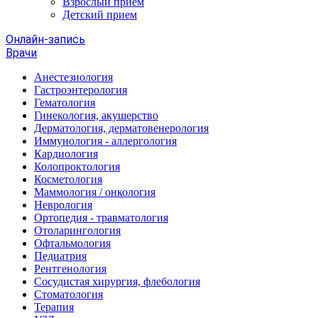
Взрослый прием
Детский прием
Онлайн-запись
Врачи
Анестезиология
Гастроэнтерология
Гематология
Гинекология, акушерство
Дерматология, дерматовенерология
Иммунология - аллергология
Кардиология
Колопроктология
Косметология
Маммология / онкология
Неврология
Ортопедия - травматология
Отоларингология
Офтальмология
Педиатрия
Рентгенология
Сосудистая хирургия, флебология
Стоматология
Терапия