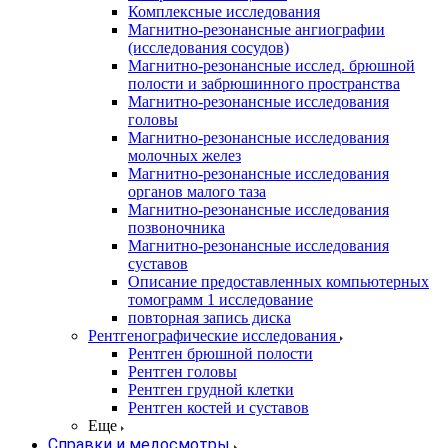
Комплексные исследования
Магнитно-резонансные ангиографии
(исследования сосудов)
Магнитно-резонансные исслед. брюшной
полости и забрюшинного пространства
Магнитно-резонансные исследования
головы
Магнитно-резонансные исследования
молочных желез
Магнитно-резонансные исследования
органов малого таза
Магнитно-резонансные исследования
позвоночника
Магнитно-резонансные исследования
суставов
Описание предоставленных компьютерных
томограмм 1 исследование
повторная запись диска
Рентгенографические исследования
Рентген брюшной полости
Рентген головы
Рентген грудной клетки
Рентген костей и суставов
Еще
Справки и медосмотры