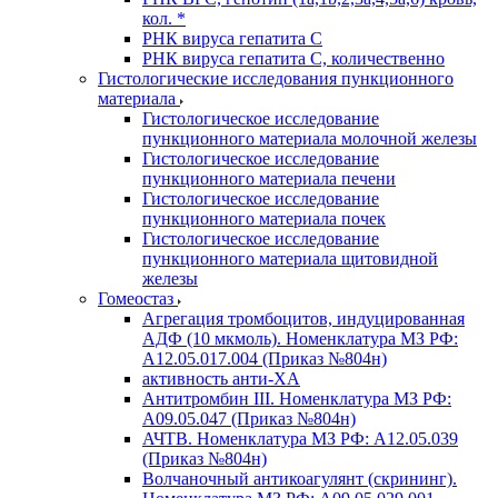
кол. *
РНК вируса гепатита C
РНК вируса гепатита C, количественно
Гистологические исследования пункционного
материала
Гистологическое исследование
пункционного материала молочной железы
Гистологическое исследование
пункционного материала печени
Гистологическое исследование
пункционного материала почек
Гистологическое исследование
пункционного материала щитовидной
железы
Гомеостаз
Агрегация тромбоцитов, индуцированная
АДФ (10 мкмоль). Номенклатура МЗ РФ:
A12.05.017.004 (Приказ №804н)
активность анти-ХА
Антитромбин III. Номенклатура МЗ РФ:
A09.05.047 (Приказ №804н)
АЧТВ. Номенклатура МЗ РФ: A12.05.039
(Приказ №804н)
Волчаночный антикоагулянт (скрининг).