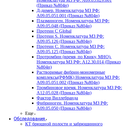
Номенклатура МЗ РФ: A09.05.029.001
(Приказ №804н)
Д-димер. Номенклатура МЗ РФ:
A09.05.051.001 (Приказ №804н)
Плазминоген. Номенклатура МЗ РФ:
A09.05.048 (Приказ №804н)
Протеин C Global
Протеин S. Номенклатура МЗ РФ:
A09.05.126 (Приказ №804н)
Протеин С. Номенклатура МЗ РФ:
A09.05.125 (Приказ №804н)
Протромбин (время, по Квику, МНО).
Номенклатура МЗ РФ: A12.30.014 (Приказ
№804н)
Растворимые фибрин-мономерные
комплексы(РФМК) Номенклатура МЗ РФ:
A09.05.051.002 (Приказ №804н)
Тромбиновое время. Номенклатура МЗ РФ:
A12.05.028 (Приказ №804н)
Фактор Виллебранда
Фибриноген. Номенклатура МЗ РФ:
A09.05.050 (Приказ №804н)
Еще
Обследования
КТ брюшной полости и забрюшинного