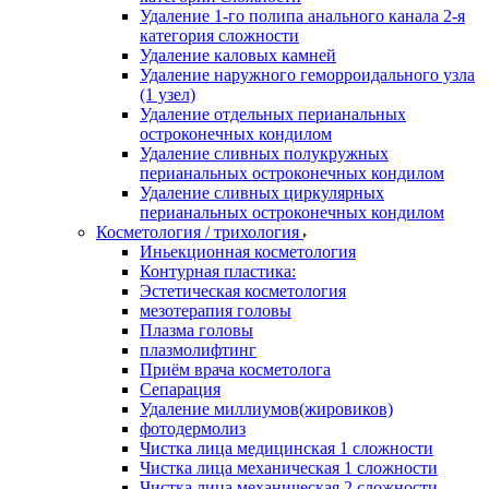
Удаление 1-го полипа анального канала 2-я
категория сложности
Удаление каловых камней
Удаление наружного геморроидального узла
(1 узел)
Удаление отдельных перианальных
остроконечных кондилом
Удаление сливных полукружных
перианальных остроконечных кондилом
Удаление сливных циркулярных
перианальных остроконечных кондилом
Косметология / трихология
Иньекционная косметология
Контурная пластика:
Эстетическая косметология
мезотерапия головы
Плазма головы
плазмолифтинг
Приём врача косметолога
Сепарация
Удаление миллиумов(жировиков)
фотодермолиз
Чистка лица медицинская 1 сложности
Чистка лица механическая 1 сложности
Чистка лица механическая 2 сложности