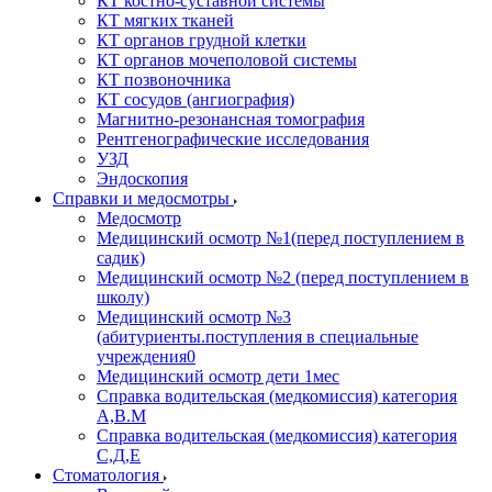
КТ костно-суставной системы
КТ мягких тканей
КТ органов грудной клетки
КТ органов мочеполовой системы
КТ позвоночника
КТ сосудов (ангиография)
Магнитно-резонансная томография
Рентгенографические исследования
УЗД
Эндоскопия
Справки и медосмотры
Медосмотр
Медицинский осмотр №1(перед поступлением в
садик)
Медицинский осмотр №2 (перед поступлением в
школу)
Медицинский осмотр №3
(абитуриенты.поступления в специальные
учреждения0
Медицинский осмотр дети 1мес
Справка водительская (медкомиссия) категория
А,В.М
Справка водительская (медкомиссия) категория
С,Д,Е
Стоматология