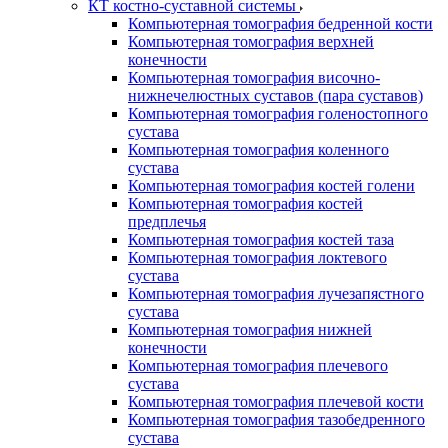
КТ костно-суставной системы
Компьютерная томография бедренной кости
Компьютерная томография верхней
конечности
Компьютерная томография височно-
нижнечелюстных суставов (пара суставов)
Компьютерная томография голеностопного
сустава
Компьютерная томография коленного
сустава
Компьютерная томография костей голени
Компьютерная томография костей
предплечья
Компьютерная томография костей таза
Компьютерная томография локтевого
сустава
Компьютерная томография лучезапястного
сустава
Компьютерная томография нижней
конечности
Компьютерная томография плечевого
сустава
Компьютерная томография плечевой кости
Компьютерная томография тазобедренного
сустава