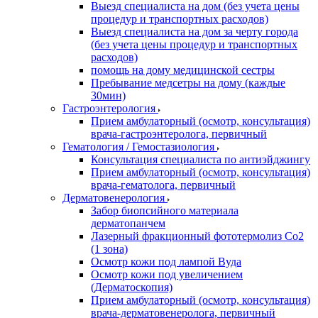
Выезд специалиста на дом (без учета цены
процедур и транспортных расходов)
Выезд специалиста на дом за черту города
(без учета цены процедур и транспортных
расходов)
помощь на дому медицинской сестры
Пребывание медсетры на дому (каждые
30мин)
Гастроэнтерология
Прием амбулаторный (осмотр, консультация)
врача-гастроэнтеролога, первичный
Гематология / Гемостазиология
Консультация специалиста по антиэйджингу
Прием амбулаторный (осмотр, консультация)
врача-гематолога, первичный
Дерматовенерология
Забор биопсийного материала
дерматопанчем
Лазерный фракционный фототермолиз Со2
(1 зона)
Осмотр кожи под лампой Вуда
Осмотр кожи под увеличением
(Дерматоскопия)
Прием амбулаторный (осмотр, консультация)
врача-дерматовенеролога, первичный