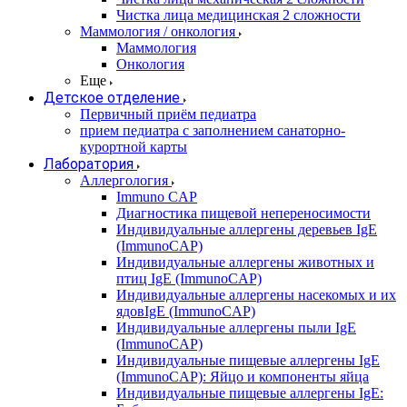
Чистка лица медицинская 2 сложности
Маммология / онкология
Маммология
Онкология
Еще
Детское отделение
Первичный приём педиатра
прием педиатра с заполнением санаторно-
курортной карты
Лаборатория
Аллергология
Immuno CAP
Диагностика пищевой непереносимости
Индивидуальные аллергены деревьев IgE
(ImmunoCAP)
Индивидуальные аллергены животных и
птиц IgE (ImmunoCAP)
Индивидуальные аллергены насекомых и их
ядовIgE (ImmunoCAP)
Индивидуальные аллергены пыли IgE
(ImmunoCAP)
Индивидуальные пищевые аллергены IgE
(ImmunoCAP): Яйцо и компоненты яйца
Индивидуальные пищевые аллергены IgE: