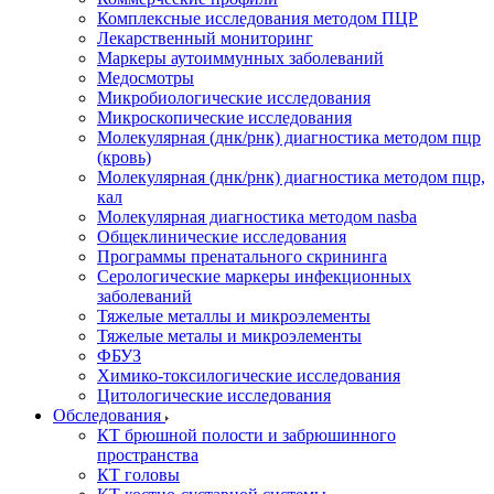
Комплексные исследования методом ПЦР
Лекарственный мониторинг
Маркеры аутоиммунных заболеваний
Медосмотры
Микробиологические исследования
Микроскопические исследования
Молекулярная (днк/рнк) диагностика методом пцр
(кровь)
Молекулярная (днк/рнк) диагностика методом пцр,
кал
Молекулярная диагностика методом nasba
Общеклинические исследования
Программы пренатального скрининга
Серологические маркеры инфекционных
заболеваний
Тяжелые металлы и микроэлементы
Тяжелые металы и микроэлементы
ФБУЗ
Химико-токсилогические исследования
Цитологические исследования
Обследования
КТ брюшной полости и забрюшинного
пространства
КТ головы