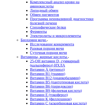
Комплексный анализ крови на
аминокислоты
Липидный обмен
Обмен пигментов
Программа неинвазивной диагностики
болезней печени
Специфические белки
Ферменты
Электролиты и микроэлементы
Биохимия мочи
Исследование конкремента
Разовая порция мочи
Суточная порция мочи
Витамины, жирные кислоты
25-OH витамин D, суммарный
(кальциферол) ИХЛА
Витамин А (ретинол)
Витамин В1 (тиамин)
Витамин В12 (цианкобаламин)
Витамин В5 (пантотеновая кислота)
Витамин В6 (пиридоксин)
Витамин В9 (фолиевая кислота)
Витамин Е (токоферол)
Витамин К (филлохинон)
Витамин С (аскорбиновая кислота)