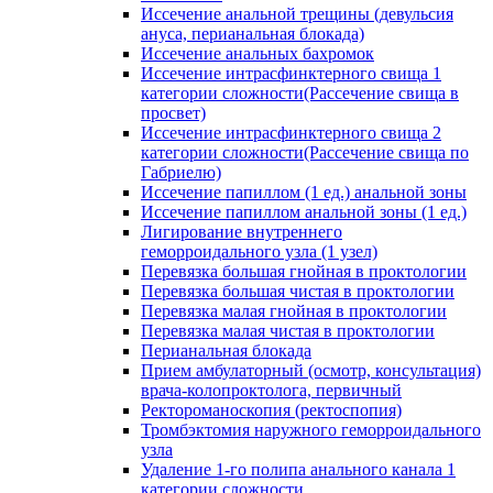
Иссечение анальной трещины (девульсия
ануса, перианальная блокада)
Иссечение анальных бахромок
Иссечение интрасфинктерного свища 1
категории сложности(Рассечение свища в
просвет)
Иссечение интрасфинктерного свища 2
категории сложности(Рассечение свища по
Габриелю)
Иссечение папиллом (1 ед.) анальной зоны
Иссечение папиллом анальной зоны (1 ед.)
Лигирование внутреннего
геморроидального узла (1 узел)
Перевязка большая гнойная в проктологии
Перевязка большая чистая в проктологии
Перевязка малая гнойная в проктологии
Перевязка малая чистая в проктологии
Перианальная блокада
Прием амбулаторный (осмотр, консультация)
врача-колопроктолога, первичный
Ректороманоскопия (ректоспопия)
Тромбэктомия наружного геморроидального
узла
Удаление 1-го полипа анального канала 1
категории сложности