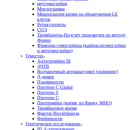
метгемоглобин
Миелограмма
Микроскопия крови на обнаружения LE
клеток
Ретикулоциты
СОЭ
Тромбоциты-Подсчёт произведен по методу
Фонио
Фракции гемоглобина (карбоксигемоглобин
и метгемоглобин)
Гемостаз
Антитромбин III
АЧТВ
Волчаночный антикоагулянт (скрининг)
Д-димер
Плазминоген
Протеин C Global
Протеин S
Протеин С
Протромбин (время, по Квику, МНО)
Тромбиновое время
Фактор Виллебранда
Фибриноген
Генетическое исследование
HLA-типирование