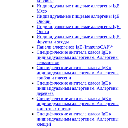
Бобовые
Индивидуальные пищевые аллергены IgE:
Мясо
Индивидуальные пищевые аллергены IgE:
Овощи
Индивидуальные пищевые аллергены IgE:
Орехи
Индивидуальные пищевые аллергены IgE:
Фрукты и ягоды
Панели аллергенов IgE (ImmunoCAP)*
Специфические антитела класса IgE к
индивидуальным аллергенам. Аллергены
гельминтов
Специфические антитела класса IgE к
индивидуальным аллергенам. Аллергены
грибов и плесени
Специфические антитела класса IgE к
индивидуальным аллергенам. Аллергены
деревьев
Специфические антитела класса IgE к
индивидуальным аллергенам. Аллергены
животных и птиц
Специфические антитела класса IgE к
индивидуальным аллергенам. Аллергены
клещей