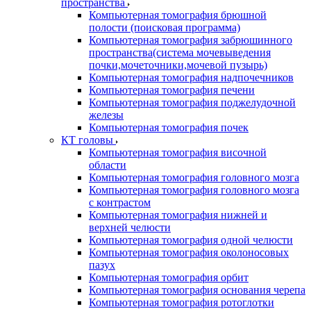
пространства
Компьютерная томография брюшной
полости (поисковая программа)
Компьютерная томография забрюшинного
пространства(система мочевыведения
почки,мочеточники,мочевой пузырь)
Компьютерная томография надпочечников
Компьютерная томография печени
Компьютерная томография поджелудочной
железы
Компьютерная томография почек
КТ головы
Компьютерная томография височной
области
Компьютерная томография головного мозга
Компьютерная томография головного мозга
с контрастом
Компьютерная томография нижней и
верхней челюсти
Компьютерная томография одной челюсти
Компьютерная томография околоносовых
пазух
Компьютерная томография орбит
Компьютерная томография основания черепа
Компьютерная томография ротоглотки