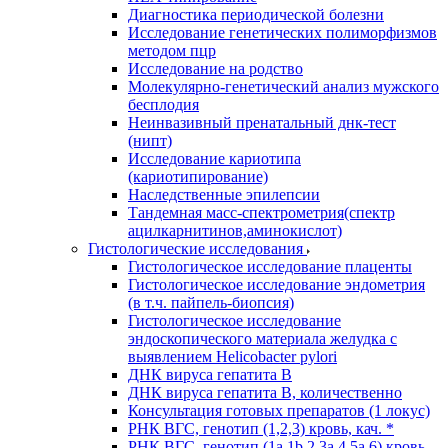
Диагностика периодической болезни
Исследование генетических полиморфизмов
методом пцр
Исследование на родство
Молекулярно-генетический анализ мужского
бесплодия
Неинвазивный пренатальный днк-тест
(нипт)
Исследование кариотипа
(кариотипирование)
Наследственные эпилепсии
Тандемная масс-спектрометрия(спектр
ацилкарнитинов,аминокислот)
Гистологические исследования
Гистологическое исследование плаценты
Гистологическое исследование эндометрия
(в т.ч. пайпель-биопсия)
Гистологическое исследование
эндоскопического материала желудка с
выявлением Helicobacter pylori
ДНК вируса гепатита B
ДНК вируса гепатита B, количественно
Консультация готовых препаратов (1 локус)
РНК ВГC, генотип (1,2,3) кровь, кач. *
РНК ВГC, генотип (1a,1b,2,3a,4,5a,6) кровь,