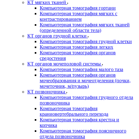
КТ мягких тканей
Компьютерная томография гортани
Компьютерная томография мягких с
контрастированием
Компьютерная томография мягких тканей
(определенной области тела)
КТ органов грудной клетки
Компьютерная томография грудной клетки
Компьютерная томография легких
Компьютерная томография органов
средостения
КТ органов мочеполовой системы
Компьютерная томография малого таза
Компьютерная томография органов
мочеобразования и мочеотделения (почки,
мочеточник, м/пузырь)
КТ позвоночника
Компьютерная томография грудного отдела
позвоночника
Компьютерная томография
краниовертебрального перехода
Компьютерная томография крестца и
копчика
Компьютерная томография поясничного
отдела позвоночника