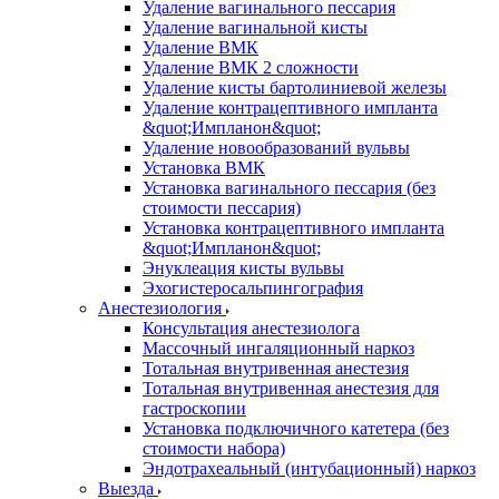
Удаление вагинального пессария
Удаление вагинальной кисты
Удаление ВМК
Удаление ВМК 2 сложности
Удаление кисты бартолиниевой железы
Удаление контрацептивного импланта
&quot;Импланон&quot;
Удаление новообразований вульвы
Установка ВМК
Установка вагинального пессария (без
стоимости пессария)
Установка контрацептивного импланта
&quot;Импланон&quot;
Энуклеация кисты вульвы
Эхогистеросальпингография
Анестезиология
Консультация анестезиолога
Массочный ингаляционный наркоз
Тотальная внутривенная анестезия
Тотальная внутривенная анестезия для
гастроскопии
Установка подключичного катетера (без
стоимости набора)
Эндотрахеальный (интубационный) наркоз
Выезда