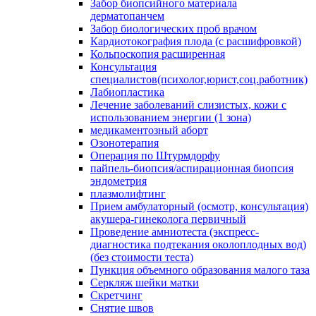
Забор биопсийного материала
дерматопанчем
Забор биологических проб врачом
Кардиотокография плода (с расшифровкой)
Кольпоскопия расширенная
Консультация
специалистов(психолог,юрист,соц.работник)
Лабиопластика
Лечение заболеваний слизистых, кожи с
использованием энергии (1 зона)
медикаментозный аборт
Озонотерапия
Операция по Штурмдорфу
пайпель-биопсия/аспирационная биопсия
эндометрия
плазмолифтинг
Прием амбулаторный (осмотр, консультация)
акушера-гинеколога первичный
Проведение амниотеста (экспресс-
диагностика подтекания околоплодных вод)
(без стоимости теста)
Пункция объемного образования малого таза
Серкляж шейки матки
Скретчинг
Снятие швов