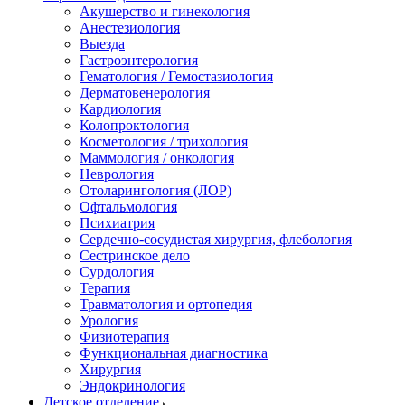
Акушерство и гинекология
Анестезиология
Выезда
Гастроэнтерология
Гематология / Гемостазиология
Дерматовенерология
Кардиология
Колопроктология
Косметология / трихология
Маммология / онкология
Неврология
Отоларингология (ЛОР)
Офтальмология
Психиатрия
Сердечно-сосудистая хирургия, флебология
Сестринское дело
Сурдология
Терапия
Травматология и ортопедия
Урология
Физиотерапия
Функциональная диагностика
Хирургия
Эндокринология
Детское отделение