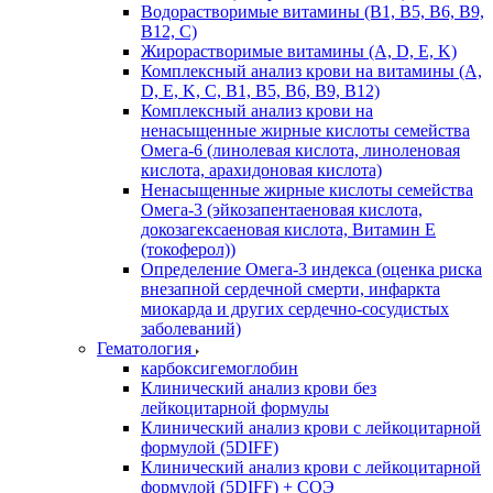
Водорастворимые витамины (B1, B5, B6, В9,
В12, С)
Жирорастворимые витамины (A, D, E, K)
Комплексный анализ крови на витамины (A,
D, E, K, C, B1, B5, B6, В9, B12)
Комплексный анализ крови на
ненасыщенные жирные кислоты семейства
Омега-6 (линолевая кислота, линоленовая
кислота, арахидоновая кислота)
Ненасыщенные жирные кислоты семейства
Омега-3 (эйкозапентаеновая кислота,
докозагексаеновая кислота, Витамин E
(токоферол))
Определение Омега-3 индекса (оценка риска
внезапной сердечной смерти, инфаркта
миокарда и других сердечно-сосудистых
заболеваний)
Гематология
карбоксигемоглобин
Клинический анализ крови без
лейкоцитарной формулы
Клинический анализ крови с лейкоцитарной
формулой (5DIFF)
Клинический анализ крови с лейкоцитарной
формулой (5DIFF) + СОЭ