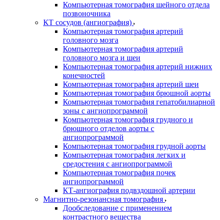
Компьютерная томография шейного отдела
позвоночника
КТ сосудов (ангиография)
Компьютерная томография артерий
головного мозга
Компьютерная томография артерий
головного мозга и шеи
Компьютерная томография артерий нижних
конечностей
Компьютерная томография артерий шеи
Компьютерная томография брюшной аорты
Компьютерная томография гепатобилиарной
зоны с ангиопрограммой
Компьютерная томография грудного и
брюшного отделов аорты с
ангиопрограммой
Компьютерная томография грудной аорты
Компьютерная томография легких и
средостения с ангиопрограммой
Компьютерная томография почек
ангиопрограммой
КТ-ангиография подвздошной артерии
Магнитно-резонансная томография
Дообследование с применением
контрастного вещества