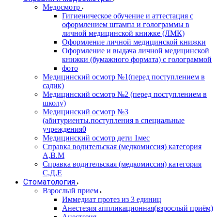
Медосмотр
Гигиеническое обучение и аттестация с
оформлением штампа и голограммы в
личной медицинской книжке (ЛМК)
Оформление личной медицинской книжки
Оформление и выдача личной медицинской
книжки (бумажного формата) с голограммой
фото
Медицинский осмотр №1(перед поступлением в
садик)
Медицинский осмотр №2 (перед поступлением в
школу)
Медицинский осмотр №3
(абитуриенты.поступления в специальные
учреждения0
Медицинский осмотр дети 1мес
Справка водительская (медкомиссия) категория
А,В.М
Справка водительская (медкомиссия) категория
С,Д,Е
Стоматология
Взрослый прием
Иммедиат протез из 3 единиц
Анестезия аппликационная(взрослый приём)
Анестезия