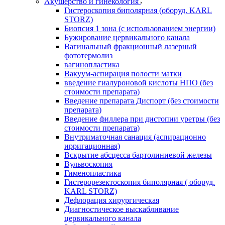
Акушерство и гинекология
Гистероскопия биполярная (оборуд. KARL
STORZ)
Биопсия 1 зона (с использованием энергии)
Бужирование цервикального канала
Вагинальный фракционный лазерный
фототермолиз
вагинопластика
Вакуум-аспирация полости матки
введение гиалуроновой кислоты НПО (без
стоимости препарата)
Введение препарата Диспорт (без стоимости
препарата)
Введение филлера при дистопии уретры (без
стоимости препарата)
Внутриматочная санация (аспирационно
ирригационная)
Вскрытие абсцесса бартолиниевой железы
Вульвоскопия
Гименопластика
Гистерорезектоскопия биполярная ( оборуд.
KARL STORZ)
Дефлорация хирургическая
Диагностическое выскабливание
цервикального канала