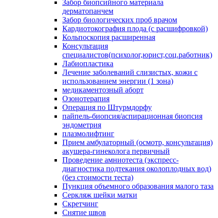
Забор биопсийного материала
дерматопанчем
Забор биологических проб врачом
Кардиотокография плода (с расшифровкой)
Кольпоскопия расширенная
Консультация
специалистов(психолог,юрист,соц.работник)
Лабиопластика
Лечение заболеваний слизистых, кожи с
использованием энергии (1 зона)
медикаментозный аборт
Озонотерапия
Операция по Штурмдорфу
пайпель-биопсия/аспирационная биопсия
эндометрия
плазмолифтинг
Прием амбулаторный (осмотр, консультация)
акушера-гинеколога первичный
Проведение амниотеста (экспресс-
диагностика подтекания околоплодных вод)
(без стоимости теста)
Пункция объемного образования малого таза
Серкляж шейки матки
Скретчинг
Снятие швов