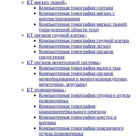
КТ мягких тканей
Компьютерная томография гортани
Компьютерная томография мягких с
контрастированием
Компьютерная томография мягких тканей
(определенной области тела)
КТ органов грудной клетки
Компьютерная томография грудной клетки
Компьютерная томография легких
Компьютерная томография органов
средостения
КТ органов мочеполовой системы
Компьютерная томография малого таза
Компьютерная томография органов
мочеобразования и мочеотделения (почки,
мочеточник, м/пузырь)
КТ позвоночника
Компьютерная томография грудного отдела
позвоночника
Компьютерная томография
краниовертебрального перехода
Компьютерная томография крестца и
копчика
Компьютерная томография поясничного
отдела позвоночника