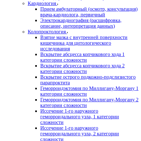
Кардиология
Прием амбулаторный (осмотр, консультация)
врача-кардиолога, первичный
Электрокардиография (расшифровка,
описание, интерпретация данных)
Колопроктология
Взятие мазка с внутренней поверхности
кишечника для цитологического
исследования
Вскрытие абсцесса копчикового хода 1
категории сложности
Вскрытие абсцесса копчикового хода 2
категории сложности
Вскрытие острого подкожно-подслизистого
парапроктита
Геморроидэктомия по Миллигану-Моргану 1
категории сложности
Геморроидэктомия по Миллигану-Моргану 2
категории сложности
Иссечение 1-го наружного
геморроидального узла, 1 категории
сложности
Иссечение 1-го наружного
геморроидального узла, 2 категории
сложности