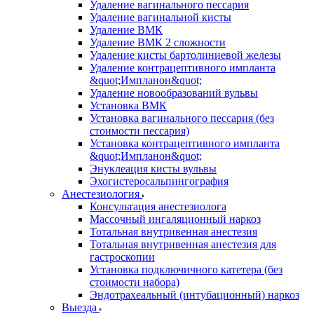
Удаление вагинального пессария
Удаление вагинальной кисты
Удаление ВМК
Удаление ВМК 2 сложности
Удаление кисты бартолиниевой железы
Удаление контрацептивного импланта
&quot;Импланон&quot;
Удаление новообразований вульвы
Установка ВМК
Установка вагинального пессария (без
стоимости пессария)
Установка контрацептивного импланта
&quot;Импланон&quot;
Энуклеация кисты вульвы
Эхогистеросальпингография
Анестезиология
Консультация анестезиолога
Массочный ингаляционный наркоз
Тотальная внутривенная анестезия
Тотальная внутривенная анестезия для
гастроскопии
Установка подключичного катетера (без
стоимости набора)
Эндотрахеальный (интубационный) наркоз
Выезда