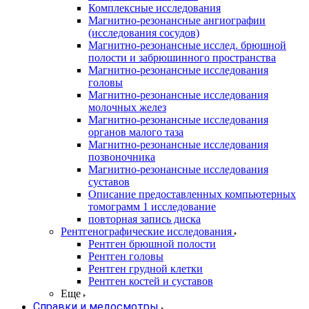
Комплексные исследования
Магнитно-резонансные ангиографии
(исследования сосудов)
Магнитно-резонансные исслед. брюшной
полости и забрюшинного пространства
Магнитно-резонансные исследования
головы
Магнитно-резонансные исследования
молочных желез
Магнитно-резонансные исследования
органов малого таза
Магнитно-резонансные исследования
позвоночника
Магнитно-резонансные исследования
суставов
Описание предоставленных компьютерных
томограмм 1 исследование
повторная запись диска
Рентгенографические исследования
Рентген брюшной полости
Рентген головы
Рентген грудной клетки
Рентген костей и суставов
Еще
Справки и медосмотры