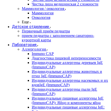
Чистка лица медицинская 2 сложности
Маммология / онкология
Маммология
Онкология
Еще
Детское отделение
Первичный приём педиатра
прием педиатра с заполнением санаторно-
курортной карты
Лаборатория
Аллергология
Immuno CAP
Диагностика пищевой непереносимости
Индивидуальные аллергены деревьев IgE
(ImmunoCAP)
Индивидуальные аллергены животных и
птиц IgE (ImmunoCAP)
Индивидуальные аллергены насекомых и их
ядовIgE (ImmunoCAP)
Индивидуальные аллергены пыли IgE
(ImmunoCAP)
Индивидуальные пищевые аллергены IgE
(ImmunoCAP): Яйцо и компоненты яйца
Индивидуальные пищевые аллергены IgE: