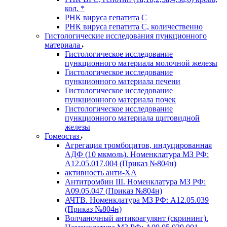
кол. *
РНК вируса гепатита C
РНК вируса гепатита C, количественно
Гистологические исследования пункционного
материала
Гистологическое исследование
пункционного материала молочной железы
Гистологическое исследование
пункционного материала печени
Гистологическое исследование
пункционного материала почек
Гистологическое исследование
пункционного материала щитовидной
железы
Гомеостаз
Агрегация тромбоцитов, индуцированная
АДФ (10 мкмоль). Номенклатура МЗ РФ:
A12.05.017.004 (Приказ №804н)
активность анти-ХА
Антитромбин III. Номенклатура МЗ РФ:
A09.05.047 (Приказ №804н)
АЧТВ. Номенклатура МЗ РФ: A12.05.039
(Приказ №804н)
Волчаночный антикоагулянт (скрининг).