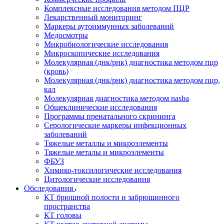
Комплексные исследования методом ПЦР
Лекарственный мониторинг
Маркеры аутоиммунных заболеваний
Медосмотры
Микробиологические исследования
Микроскопические исследования
Молекулярная (днк/рнк) диагностика методом пцр
(кровь)
Молекулярная (днк/рнк) диагностика методом пцр,
кал
Молекулярная диагностика методом nasba
Общеклинические исследования
Программы пренатального скрининга
Серологические маркеры инфекционных
заболеваний
Тяжелые металлы и микроэлементы
Тяжелые металы и микроэлементы
ФБУЗ
Химико-токсилогические исследования
Цитологические исследования
Обследования
КТ брюшной полости и забрюшинного
пространства
КТ головы