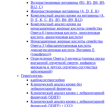
Водорастворимые витамины (B1, B5, B6, В9,
В12, С)
Жирорастворимые витамины (A, D, E, K)
Комплексный анализ крови на витамины (A,
D, E, K, C, B1, B5, B6, В9, B12)
Комплексный анализ крови на
ненасыщенные жирные кислоты семейства
Омега-6 (линолевая кислота, линоленовая
кислота, арахидоновая кислота)
Ненасыщенные жирные кислоты семейства
Омега-3 (эйкозапентаеновая кислота,
докозагексаеновая кислота, Витамин E
(токоферол))
Определение Омега-3 индекса (оценка риска
внезапной сердечной смерти, инфаркта
миокарда и других сердечно-сосудистых
заболеваний)
Гематология
карбоксигемоглобин
Клинический анализ крови без
лейкоцитарной формулы
Клинический анализ крови с лейкоцитарной
формулой (5DIFF)
Клинический анализ крови с лейкоцитарной
формулой (5DIFF) + СОЭ