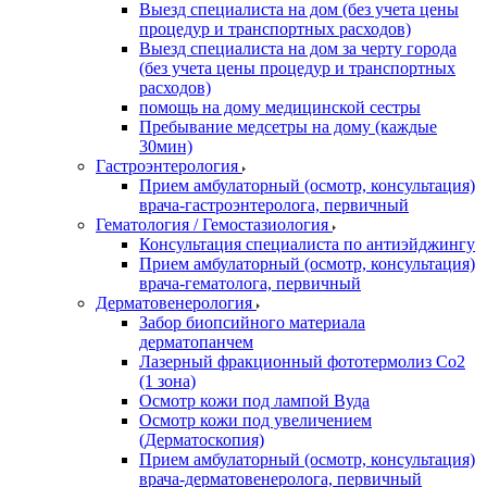
Выезд специалиста на дом (без учета цены
процедур и транспортных расходов)
Выезд специалиста на дом за черту города
(без учета цены процедур и транспортных
расходов)
помощь на дому медицинской сестры
Пребывание медсетры на дому (каждые
30мин)
Гастроэнтерология
Прием амбулаторный (осмотр, консультация)
врача-гастроэнтеролога, первичный
Гематология / Гемостазиология
Консультация специалиста по антиэйджингу
Прием амбулаторный (осмотр, консультация)
врача-гематолога, первичный
Дерматовенерология
Забор биопсийного материала
дерматопанчем
Лазерный фракционный фототермолиз Со2
(1 зона)
Осмотр кожи под лампой Вуда
Осмотр кожи под увеличением
(Дерматоскопия)
Прием амбулаторный (осмотр, консультация)
врача-дерматовенеролога, первичный