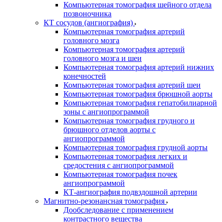
Компьютерная томография шейного отдела
позвоночника
КТ сосудов (ангиография)
Компьютерная томография артерий
головного мозга
Компьютерная томография артерий
головного мозга и шеи
Компьютерная томография артерий нижних
конечностей
Компьютерная томография артерий шеи
Компьютерная томография брюшной аорты
Компьютерная томография гепатобилиарной
зоны с ангиопрограммой
Компьютерная томография грудного и
брюшного отделов аорты с
ангиопрограммой
Компьютерная томография грудной аорты
Компьютерная томография легких и
средостения с ангиопрограммой
Компьютерная томография почек
ангиопрограммой
КТ-ангиография подвздошной артерии
Магнитно-резонансная томография
Дообследование с применением
контрастного вещества