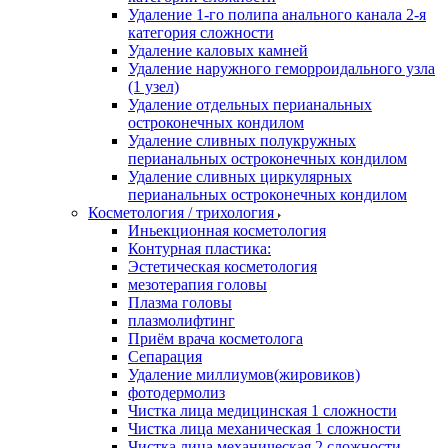
Удаление 1-го полипа анального канала 2-я
категория сложности
Удаление каловых камней
Удаление наружного геморроидального узла
(1 узел)
Удаление отдельных перианальных
остроконечных кондилом
Удаление сливных полукружных
перианальных остроконечных кондилом
Удаление сливных циркулярных
перианальных остроконечных кондилом
Косметология / трихология
Иньекционная косметология
Контурная пластика:
Эстетическая косметология
мезотерапия головы
Плазма головы
плазмолифтинг
Приём врача косметолога
Сепарация
Удаление миллиумов(жировиков)
фотодермолиз
Чистка лица медицинская 1 сложности
Чистка лица механическая 1 сложности
Чистка лица механическая 2 сложности