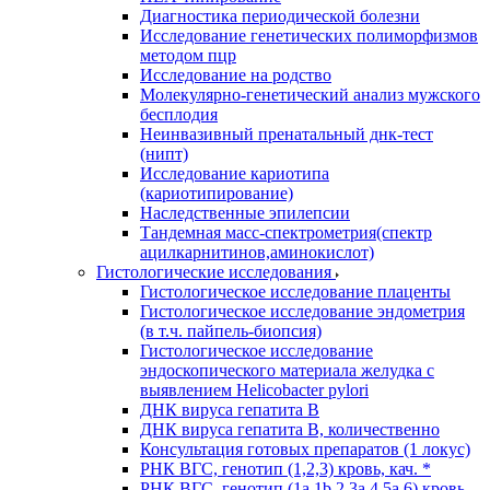
Диагностика периодической болезни
Исследование генетических полиморфизмов
методом пцр
Исследование на родство
Молекулярно-генетический анализ мужского
бесплодия
Неинвазивный пренатальный днк-тест
(нипт)
Исследование кариотипа
(кариотипирование)
Наследственные эпилепсии
Тандемная масс-спектрометрия(спектр
ацилкарнитинов,аминокислот)
Гистологические исследования
Гистологическое исследование плаценты
Гистологическое исследование эндометрия
(в т.ч. пайпель-биопсия)
Гистологическое исследование
эндоскопического материала желудка с
выявлением Helicobacter pylori
ДНК вируса гепатита B
ДНК вируса гепатита B, количественно
Консультация готовых препаратов (1 локус)
РНК ВГC, генотип (1,2,3) кровь, кач. *
РНК ВГC, генотип (1a,1b,2,3a,4,5a,6) кровь,