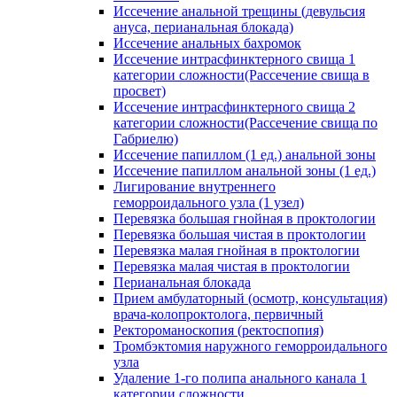
Иссечение анальной трещины (девульсия
ануса, перианальная блокада)
Иссечение анальных бахромок
Иссечение интрасфинктерного свища 1
категории сложности(Рассечение свища в
просвет)
Иссечение интрасфинктерного свища 2
категории сложности(Рассечение свища по
Габриелю)
Иссечение папиллом (1 ед.) анальной зоны
Иссечение папиллом анальной зоны (1 ед.)
Лигирование внутреннего
геморроидального узла (1 узел)
Перевязка большая гнойная в проктологии
Перевязка большая чистая в проктологии
Перевязка малая гнойная в проктологии
Перевязка малая чистая в проктологии
Перианальная блокада
Прием амбулаторный (осмотр, консультация)
врача-колопроктолога, первичный
Ректороманоскопия (ректоспопия)
Тромбэктомия наружного геморроидального
узла
Удаление 1-го полипа анального канала 1
категории сложности