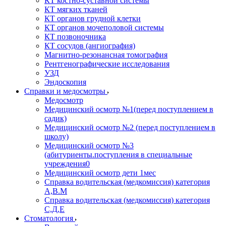
КТ костно-суставной системы
КТ мягких тканей
КТ органов грудной клетки
КТ органов мочеполовой системы
КТ позвоночника
КТ сосудов (ангиография)
Магнитно-резонансная томография
Рентгенографические исследования
УЗД
Эндоскопия
Справки и медосмотры
Медосмотр
Медицинский осмотр №1(перед поступлением в
садик)
Медицинский осмотр №2 (перед поступлением в
школу)
Медицинский осмотр №3
(абитуриенты.поступления в специальные
учреждения0
Медицинский осмотр дети 1мес
Справка водительская (медкомиссия) категория
А,В.М
Справка водительская (медкомиссия) категория
С,Д,Е
Стоматология