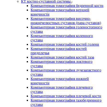
КТ костно-суставной системы
Компьютерная томография бедренной кости
Компьютерная томография верхней
конечности
Компьютерная томография височно-
нижнечелюстных суставов (пара суставов)
Компьютерная томография голеностопного
сустава
Компьютерная томография коленного
сустава
Компьютерная томография костей голени
Компьютерная томография костей
предплечья
Компьютерная томография костей таза
Компьютерная томография локтевого
сустава
Компьютерная томография лучезапястного
сустава
Компьютерная томография нижней
конечности
Компьютерная томография плечевого
сустава
Компьютерная томография плечевой кости
Компьютерная томография тазобедренного
сустава