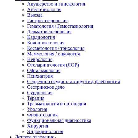
Акушерство и гинекология
Анестезиология
Выезда
Гастроэнтерология
Гематология / Гемостазиология
Дерматовенерология
Кардиология
Колопроктология
Косметология / трихология
Маммология / онкология
Неврология
Отоларингология (ЛОР)
Офтальмология
Психиатрия
Сердечно-сосудистая хирургия, флебология
Сестринское дело
Сурдология
Терапия
Травматология и ортопедия
Урология
Физиотерапия
Функциональная диагностика
Хирургия
Эндокринология
Детское отделение