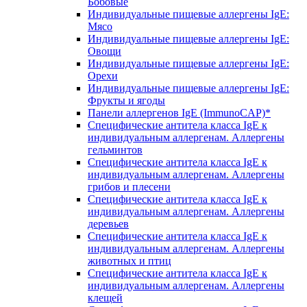
Бобовые
Индивидуальные пищевые аллергены IgE:
Мясо
Индивидуальные пищевые аллергены IgE:
Овощи
Индивидуальные пищевые аллергены IgE:
Орехи
Индивидуальные пищевые аллергены IgE:
Фрукты и ягоды
Панели аллергенов IgE (ImmunoCAP)*
Специфические антитела класса IgE к
индивидуальным аллергенам. Аллергены
гельминтов
Специфические антитела класса IgE к
индивидуальным аллергенам. Аллергены
грибов и плесени
Специфические антитела класса IgE к
индивидуальным аллергенам. Аллергены
деревьев
Специфические антитела класса IgE к
индивидуальным аллергенам. Аллергены
животных и птиц
Специфические антитела класса IgE к
индивидуальным аллергенам. Аллергены
клещей