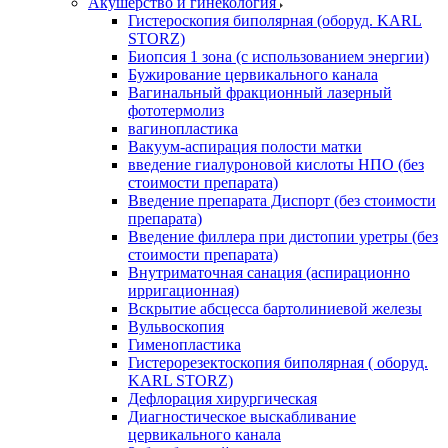
Акушерство и гинекология
Гистероскопия биполярная (оборуд. KARL
STORZ)
Биопсия 1 зона (с использованием энергии)
Бужирование цервикального канала
Вагинальный фракционный лазерный
фототермолиз
вагинопластика
Вакуум-аспирация полости матки
введение гиалуроновой кислоты НПО (без
стоимости препарата)
Введение препарата Диспорт (без стоимости
препарата)
Введение филлера при дистопии уретры (без
стоимости препарата)
Внутриматочная санация (аспирационно
ирригационная)
Вскрытие абсцесса бартолиниевой железы
Вульвоскопия
Гименопластика
Гистерорезектоскопия биполярная ( оборуд.
KARL STORZ)
Дефлорация хирургическая
Диагностическое выскабливание
цервикального канала