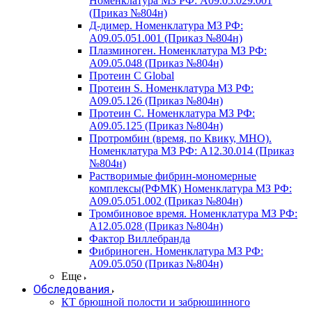
Номенклатура МЗ РФ: A09.05.029.001
(Приказ №804н)
Д-димер. Номенклатура МЗ РФ:
A09.05.051.001 (Приказ №804н)
Плазминоген. Номенклатура МЗ РФ:
A09.05.048 (Приказ №804н)
Протеин C Global
Протеин S. Номенклатура МЗ РФ:
A09.05.126 (Приказ №804н)
Протеин С. Номенклатура МЗ РФ:
A09.05.125 (Приказ №804н)
Протромбин (время, по Квику, МНО).
Номенклатура МЗ РФ: A12.30.014 (Приказ
№804н)
Растворимые фибрин-мономерные
комплексы(РФМК) Номенклатура МЗ РФ:
A09.05.051.002 (Приказ №804н)
Тромбиновое время. Номенклатура МЗ РФ:
A12.05.028 (Приказ №804н)
Фактор Виллебранда
Фибриноген. Номенклатура МЗ РФ:
A09.05.050 (Приказ №804н)
Еще
Обследования
КТ брюшной полости и забрюшинного