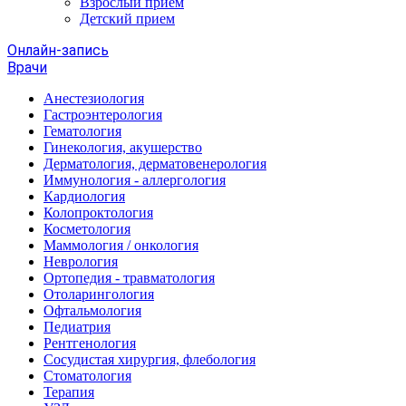
Взрослый прием
Детский прием
Онлайн-запись
Врачи
Анестезиология
Гастроэнтерология
Гематология
Гинекология, акушерство
Дерматология, дерматовенерология
Иммунология - аллергология
Кардиология
Колопроктология
Косметология
Маммология / онкология
Неврология
Ортопедия - травматология
Отоларингология
Офтальмология
Педиатрия
Рентгенология
Сосудистая хирургия, флебология
Стоматология
Терапия