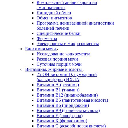
Комплексный анализ крови на
аминокислоты
Липидный обмен
Обмен пигментов
Программа неинвазивной диагностики
болезней печени
Специфические белки
Ферменты
Электролиты и микроэлементы
Биохимия мочи
Исследование конкремента
Разовая порция мочи
Суточная порция мочи
Витамины, жирные кислоты
25-OH витамин D, суммарный
(кальциферол) ИХЛА
Витамин А (ретинол)
Витамин В1 (тиамин)
Витамин В12 (цианкобаламин)
Витамин В5 (пантотеновая кислота)
Витамин В6 (пиридоксин)
Витамин В9 (фолиевая кислота)
Витамин Е (токоферол)
Витамин К (филлохинон)
Витамин С (аскорбиновая кислота)