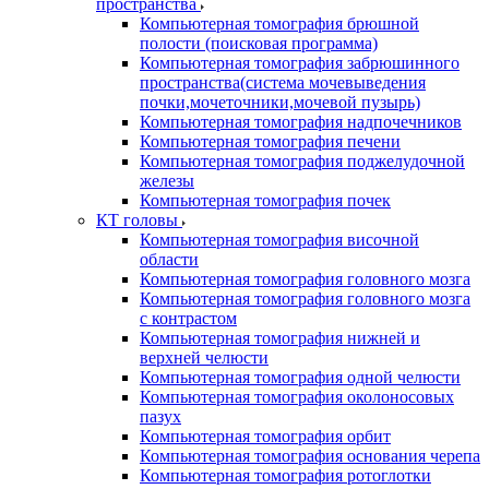
пространства
Компьютерная томография брюшной
полости (поисковая программа)
Компьютерная томография забрюшинного
пространства(система мочевыведения
почки,мочеточники,мочевой пузырь)
Компьютерная томография надпочечников
Компьютерная томография печени
Компьютерная томография поджелудочной
железы
Компьютерная томография почек
КТ головы
Компьютерная томография височной
области
Компьютерная томография головного мозга
Компьютерная томография головного мозга
с контрастом
Компьютерная томография нижней и
верхней челюсти
Компьютерная томография одной челюсти
Компьютерная томография околоносовых
пазух
Компьютерная томография орбит
Компьютерная томография основания черепа
Компьютерная томография ротоглотки