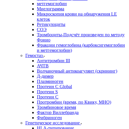
метгемоглобин
Миелограмма
Микроскопия крови на обнаружения LE
клеток
Ретикулоциты
СОЭ
Тромбоциты-Подсчёт произведен по методу
Фонио
Фракции гемоглобина (карбоксигемоглобин
и метгемоглобин)
Гемостаз
Антитромбин III
АЧТВ
Волчаночный антикоагулянт (скрининг)
Д-димер
Плазминоген
Протеин C Global
Протеин S
Протеин С
Протромбин (время, по Квику, МНО)
Тромбиновое время
Фактор Виллебранда
Фибриноген
Генетическое исследование
HLA-типирование