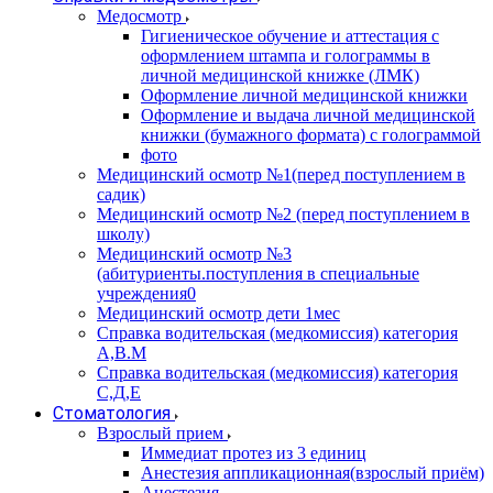
Медосмотр
Гигиеническое обучение и аттестация с
оформлением штампа и голограммы в
личной медицинской книжке (ЛМК)
Оформление личной медицинской книжки
Оформление и выдача личной медицинской
книжки (бумажного формата) с голограммой
фото
Медицинский осмотр №1(перед поступлением в
садик)
Медицинский осмотр №2 (перед поступлением в
школу)
Медицинский осмотр №3
(абитуриенты.поступления в специальные
учреждения0
Медицинский осмотр дети 1мес
Справка водительская (медкомиссия) категория
А,В.М
Справка водительская (медкомиссия) категория
С,Д,Е
Стоматология
Взрослый прием
Иммедиат протез из 3 единиц
Анестезия аппликационная(взрослый приём)
Анестезия