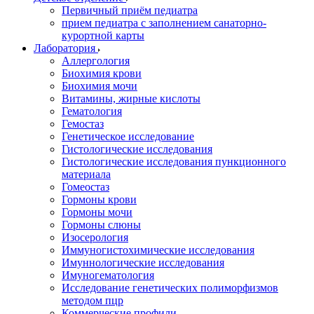
Первичный приём педиатра
прием педиатра с заполнением санаторно-
курортной карты
Лаборатория
Аллергология
Биохимия крови
Биохимия мочи
Витамины, жирные кислоты
Гематология
Гемостаз
Генетическое исследование
Гистологические исследования
Гистологические исследования пункционного
материала
Гомеостаз
Гормоны крови
Гормоны мочи
Гормоны слюны
Изосерология
Иммуногистохимические исследования
Имуннологические исследования
Имуногематология
Исследование генетических полиморфизмов
методом пцр
Коммерческие профили