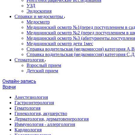
Рентгенографические исследования
УЗД
Эндоскопия
Справки и медосмотры
Медосмотр
Медицинский осмотр №1(перед поступлением в сад
Медицинский осмотр №2 (перед поступлением в шк
Медицинский осмотр №3 (абитуриенты.поступлени
Медицинский осмотр дети 1мес
Справка водительская (медкомиссия) категория А,
Справка водительская (медкомиссия) категория С,Д
Стоматология
Взрослый прием
Детский прием
Онлайн-запись
Врачи
Анестезиология
Гастроэнтерология
Гематология
Гинекология, акушерство
Дерматология, дерматовенерология
Иммунология - аллергология
Кардиология