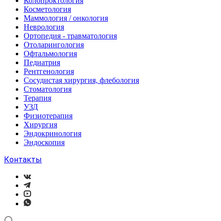
Колопроктология
Косметология
Маммология / онкология
Неврология
Ортопедия - травматология
Отоларингология
Офтальмология
Педиатрия
Рентгенология
Сосудистая хирургия, флебология
Стоматология
Терапия
УЗД
Физиотерапия
Хирургия
Эндокринология
Эндоскопия
Контакты