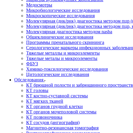
Медосмотры
Микробиологические исследования
Микроскопические исследования
Молекулярная (днк/рнк) диагностика методом пцр (
Молекулярная (днк/рнк) диагностика методом пцр, 
Молекулярная диагностика методом nasba
Общеклинические исследования
Программы пренатального скрининга
Серологические маркеры инфекционных заболеван
Тяжелые металлы и микроэлементы
Тяжелые металы и микроэлементы
ФБУЗ
Химико-токсилогические исследования
Цитологические исследования
Обследования
КТ брюшной полости и забрюшинного пространств
КТ головы
КТ костно-суставной системы
КТ мягких тканей
КТ органов грудной клетки
КТ органов мочеполовой системы
КТ позвоночника
КТ сосудов (ангиография)
Магнитно-резонансная томография