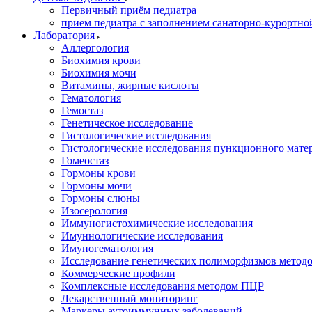
Первичный приём педиатра
прием педиатра с заполнением санаторно-курортно
Лаборатория
Аллергология
Биохимия крови
Биохимия мочи
Витамины, жирные кислоты
Гематология
Гемостаз
Генетическое исследование
Гистологические исследования
Гистологические исследования пункционного мате
Гомеостаз
Гормоны крови
Гормоны мочи
Гормоны слюны
Изосерология
Иммуногистохимические исследования
Имуннологические исследования
Имуногематология
Исследование генетических полиморфизмов метод
Коммерческие профили
Комплексные исследования методом ПЦР
Лекарственный мониторинг
Маркеры аутоиммунных заболеваний