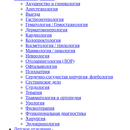
Акушерство и гинекология
Анестезиология
Выезда
Гастроэнтерология
Гематология / Гемостазиология
Дерматовенерология
Кардиология
Колопроктология
Косметология / трихология
Маммология / онкология
Неврология
Отоларингология (ЛОР)
Офтальмология
Психиатрия
Сердечно-сосудистая хирургия, флебология
Сестринское дело
Сурдология
Терапия
Травматология и ортопедия
Урология
Физиотерапия
Функциональная диагностика
Хирургия
Эндокринология
Детское отделение