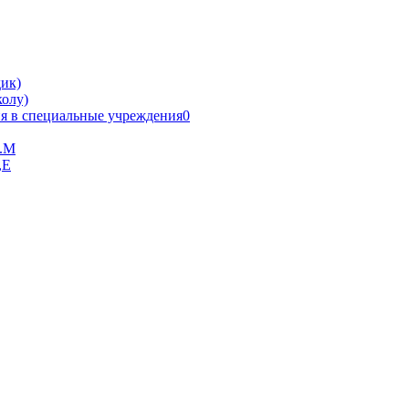
ик)
олу)
я в специальные учреждения0
В.М
,Е