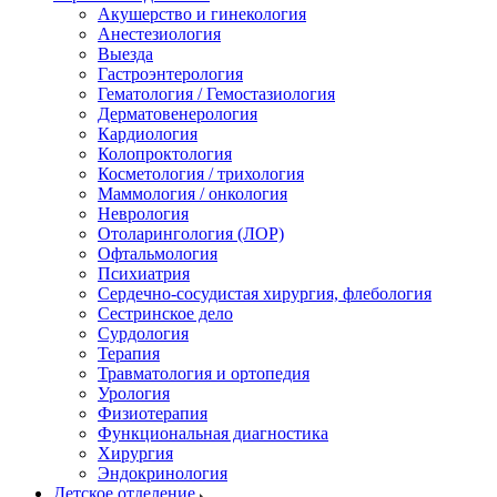
Акушерство и гинекология
Анестезиология
Выезда
Гастроэнтерология
Гематология / Гемостазиология
Дерматовенерология
Кардиология
Колопроктология
Косметология / трихология
Маммология / онкология
Неврология
Отоларингология (ЛОР)
Офтальмология
Психиатрия
Сердечно-сосудистая хирургия, флебология
Сестринское дело
Сурдология
Терапия
Травматология и ортопедия
Урология
Физиотерапия
Функциональная диагностика
Хирургия
Эндокринология
Детское отделение