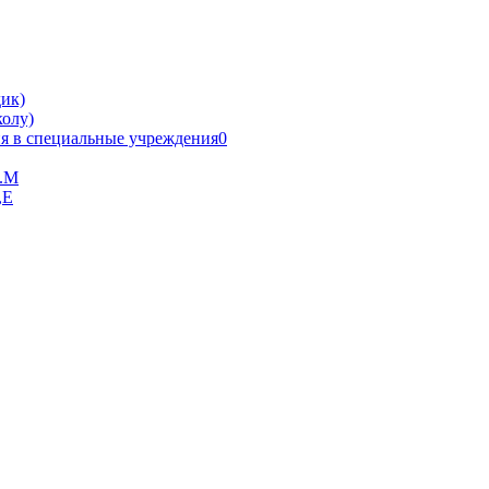
ик)
олу)
я в специальные учреждения0
В.М
,Е