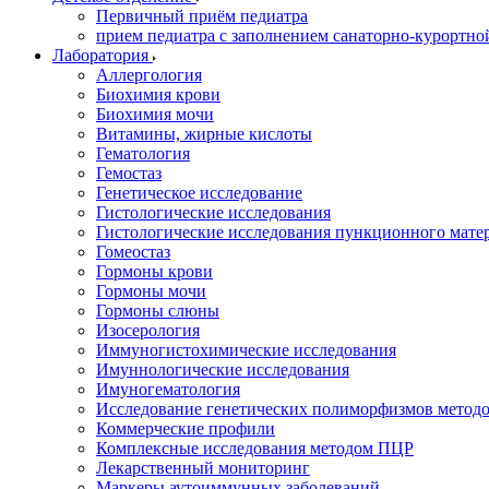
Первичный приём педиатра
прием педиатра с заполнением санаторно-курортно
Лаборатория
Аллергология
Биохимия крови
Биохимия мочи
Витамины, жирные кислоты
Гематология
Гемостаз
Генетическое исследование
Гистологические исследования
Гистологические исследования пункционного мате
Гомеостаз
Гормоны крови
Гормоны мочи
Гормоны слюны
Изосерология
Иммуногистохимические исследования
Имуннологические исследования
Имуногематология
Исследование генетических полиморфизмов метод
Коммерческие профили
Комплексные исследования методом ПЦР
Лекарственный мониторинг
Маркеры аутоиммунных заболеваний