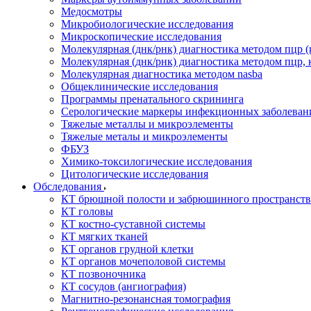
Медосмотры
Микробиологические исследования
Микроскопические исследования
Молекулярная (днк/рнк) диагностика методом пцр (
Молекулярная (днк/рнк) диагностика методом пцр, 
Молекулярная диагностика методом nasba
Общеклинические исследования
Программы пренатального скрининга
Серологические маркеры инфекционных заболеван
Тяжелые металлы и микроэлементы
Тяжелые металы и микроэлементы
ФБУЗ
Химико-токсилогические исследования
Цитологические исследования
Обследования
КТ брюшной полости и забрюшинного пространств
КТ головы
КТ костно-суставной системы
КТ мягких тканей
КТ органов грудной клетки
КТ органов мочеполовой системы
КТ позвоночника
КТ сосудов (ангиография)
Магнитно-резонансная томография