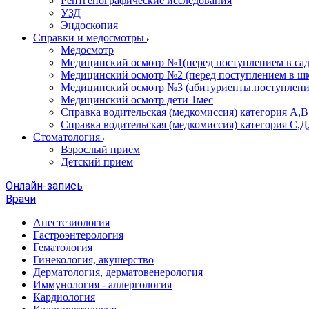
Рентгенографические исследования
УЗД
Эндоскопия
Справки и медосмотры
Медосмотр
Медицинский осмотр №1(перед поступлением в сад
Медицинский осмотр №2 (перед поступлением в шк
Медицинский осмотр №3 (абитуриенты.поступлени
Медицинский осмотр дети 1мес
Справка водительская (медкомиссия) категория А,
Справка водительская (медкомиссия) категория С,Д
Стоматология
Взрослый прием
Детский прием
Онлайн-запись
Врачи
Анестезиология
Гастроэнтерология
Гематология
Гинекология, акушерство
Дерматология, дерматовенерология
Иммунология - аллергология
Кардиология