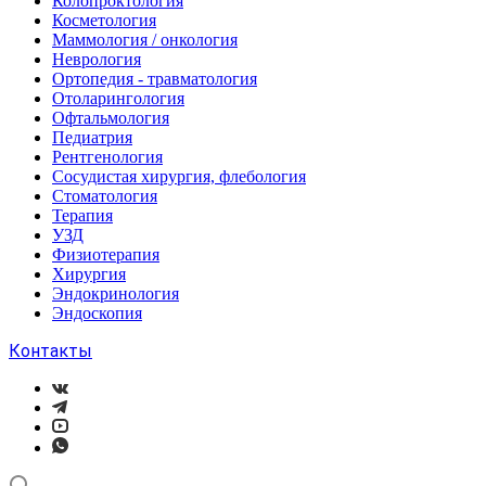
Колопроктология
Косметология
Маммология / онкология
Неврология
Ортопедия - травматология
Отоларингология
Офтальмология
Педиатрия
Рентгенология
Сосудистая хирургия, флебология
Стоматология
Терапия
УЗД
Физиотерапия
Хирургия
Эндокринология
Эндоскопия
Контакты