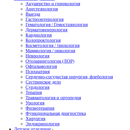
Акушерство и гинекология
Анестезиология
Выезда
Гастроэнтерология
Гематология / Гемостазиология
Дерматовенерология
Кардиология
Колопроктология
Косметология / трихология
Маммология / онкология
Неврология
Отоларингология (ЛОР)
Офтальмология
Психиатрия
Сердечно-сосудистая хирургия, флебология
Сестринское дело
Сурдология
Терапия
Травматология и ортопедия
Урология
Физиотерапия
Функциональная диагностика
Хирургия
Эндокринология
Детское отделение