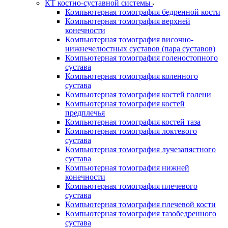
КТ костно-суставной системы
Компьютерная томография бедренной кости
Компьютерная томография верхней
конечности
Компьютерная томография височно-
нижнечелюстных суставов (пара суставов)
Компьютерная томография голеностопного
сустава
Компьютерная томография коленного
сустава
Компьютерная томография костей голени
Компьютерная томография костей
предплечья
Компьютерная томография костей таза
Компьютерная томография локтевого
сустава
Компьютерная томография лучезапястного
сустава
Компьютерная томография нижней
конечности
Компьютерная томография плечевого
сустава
Компьютерная томография плечевой кости
Компьютерная томография тазобедренного
сустава