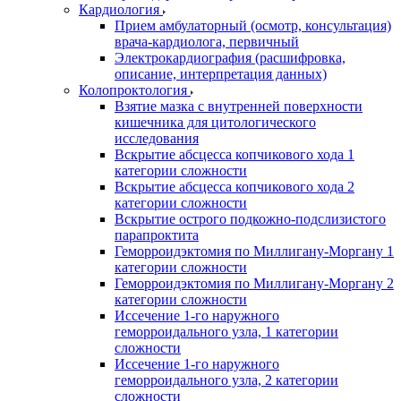
Кардиология
Прием амбулаторный (осмотр, консультация)
врача-кардиолога, первичный
Электрокардиография (расшифровка,
описание, интерпретация данных)
Колопроктология
Взятие мазка с внутренней поверхности
кишечника для цитологического
исследования
Вскрытие абсцесса копчикового хода 1
категории сложности
Вскрытие абсцесса копчикового хода 2
категории сложности
Вскрытие острого подкожно-подслизистого
парапроктита
Геморроидэктомия по Миллигану-Моргану 1
категории сложности
Геморроидэктомия по Миллигану-Моргану 2
категории сложности
Иссечение 1-го наружного
геморроидального узла, 1 категории
сложности
Иссечение 1-го наружного
геморроидального узла, 2 категории
сложности