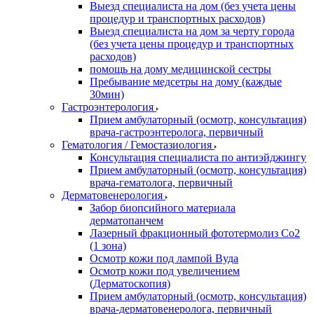
Выезд специалиста на дом (без учета цены
процедур и транспортных расходов)
Выезд специалиста на дом за черту города
(без учета цены процедур и транспортных
расходов)
помощь на дому медицинской сестры
Пребывание медсетры на дому (каждые
30мин)
Гастроэнтерология
Прием амбулаторный (осмотр, консультация)
врача-гастроэнтеролога, первичный
Гематология / Гемостазиология
Консультация специалиста по антиэйджингу
Прием амбулаторный (осмотр, консультация)
врача-гематолога, первичный
Дерматовенерология
Забор биопсийного материала
дерматопанчем
Лазерный фракционный фототермолиз Со2
(1 зона)
Осмотр кожи под лампой Вуда
Осмотр кожи под увеличением
(Дерматоскопия)
Прием амбулаторный (осмотр, консультация)
врача-дерматовенеролога, первичный