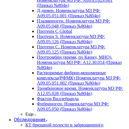
Номенклатура МЗ РФ: A09.05.029.001
(Приказ №804н)
Д-димер. Номенклатура МЗ РФ:
A09.05.051.001 (Приказ №804н)
Плазминоген. Номенклатура МЗ РФ:
A09.05.048 (Приказ №804н)
Протеин C Global
Протеин S. Номенклатура МЗ РФ:
A09.05.126 (Приказ №804н)
Протеин С. Номенклатура МЗ РФ:
A09.05.125 (Приказ №804н)
Протромбин (время, по Квику, МНО).
Номенклатура МЗ РФ: A12.30.014 (Приказ
№804н)
Растворимые фибрин-мономерные
комплексы(РФМК) Номенклатура МЗ РФ:
A09.05.051.002 (Приказ №804н)
Тромбиновое время. Номенклатура МЗ РФ:
A12.05.028 (Приказ №804н)
Фактор Виллебранда
Фибриноген. Номенклатура МЗ РФ:
A09.05.050 (Приказ №804н)
Еще
Обследования
КТ брюшной полости и забрюшинного