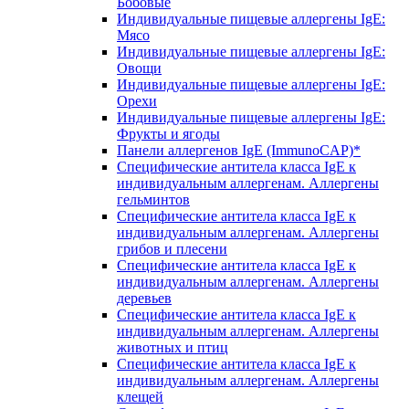
Бобовые
Индивидуальные пищевые аллергены IgE:
Мясо
Индивидуальные пищевые аллергены IgE:
Овощи
Индивидуальные пищевые аллергены IgE:
Орехи
Индивидуальные пищевые аллергены IgE:
Фрукты и ягоды
Панели аллергенов IgE (ImmunoCAP)*
Специфические антитела класса IgE к
индивидуальным аллергенам. Аллергены
гельминтов
Специфические антитела класса IgE к
индивидуальным аллергенам. Аллергены
грибов и плесени
Специфические антитела класса IgE к
индивидуальным аллергенам. Аллергены
деревьев
Специфические антитела класса IgE к
индивидуальным аллергенам. Аллергены
животных и птиц
Специфические антитела класса IgE к
индивидуальным аллергенам. Аллергены
клещей