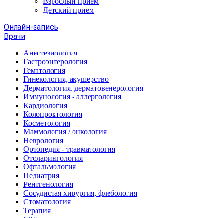
Взрослый прием
Детский прием
Онлайн-запись
Врачи
Анестезиология
Гастроэнтерология
Гематология
Гинекология, акушерство
Дерматология, дерматовенерология
Иммунология - аллергология
Кардиология
Колопроктология
Косметология
Маммология / онкология
Неврология
Ортопедия - травматология
Отоларингология
Офтальмология
Педиатрия
Рентгенология
Сосудистая хирургия, флебология
Стоматология
Терапия