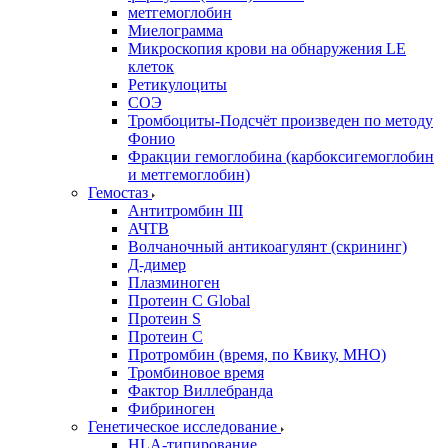
метгемоглобин
Миелограмма
Микроскопия крови на обнаружения LE
клеток
Ретикулоциты
СОЭ
Тромбоциты-Подсчёт произведен по методу
Фонио
Фракции гемоглобина (карбоксигемоглобин
и метгемоглобин)
Гемостаз
Антитромбин III
АЧТВ
Волчаночный антикоагулянт (скрининг)
Д-димер
Плазминоген
Протеин C Global
Протеин S
Протеин С
Протромбин (время, по Квику, МНО)
Тромбиновое время
Фактор Виллебранда
Фибриноген
Генетическое исследование
HLA-типирование