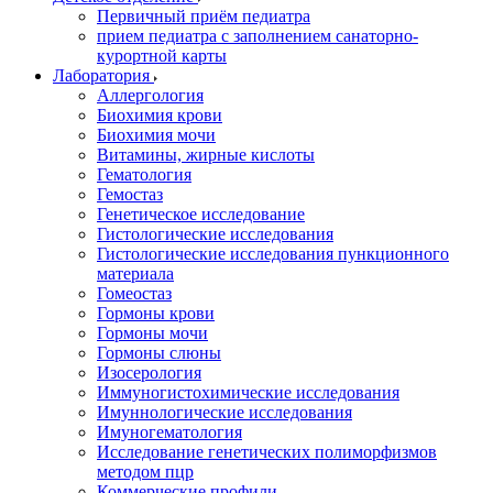
Первичный приём педиатра
прием педиатра с заполнением санаторно-
курортной карты
Лаборатория
Аллергология
Биохимия крови
Биохимия мочи
Витамины, жирные кислоты
Гематология
Гемостаз
Генетическое исследование
Гистологические исследования
Гистологические исследования пункционного
материала
Гомеостаз
Гормоны крови
Гормоны мочи
Гормоны слюны
Изосерология
Иммуногистохимические исследования
Имуннологические исследования
Имуногематология
Исследование генетических полиморфизмов
методом пцр
Коммерческие профили