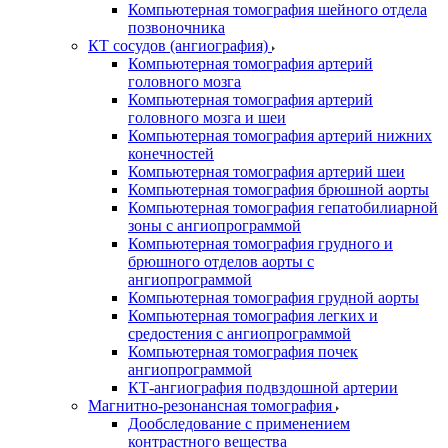
Компьютерная томография шейного отдела
позвоночника
КТ сосудов (ангиография)
Компьютерная томография артерий
головного мозга
Компьютерная томография артерий
головного мозга и шеи
Компьютерная томография артерий нижних
конечностей
Компьютерная томография артерий шеи
Компьютерная томография брюшной аорты
Компьютерная томография гепатобилиарной
зоны с ангиопрограммой
Компьютерная томография грудного и
брюшного отделов аорты с
ангиопрограммой
Компьютерная томография грудной аорты
Компьютерная томография легких и
средостения с ангиопрограммой
Компьютерная томография почек
ангиопрограммой
КТ-ангиография подвздошной артерии
Магнитно-резонансная томография
Дообследование с применением
контрастного вещества