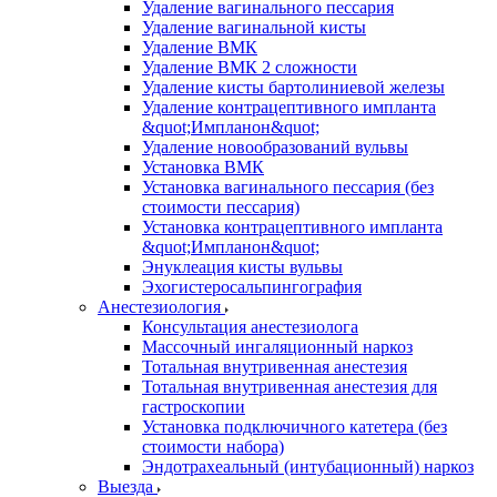
Удаление вагинального пессария
Удаление вагинальной кисты
Удаление ВМК
Удаление ВМК 2 сложности
Удаление кисты бартолиниевой железы
Удаление контрацептивного импланта
&quot;Импланон&quot;
Удаление новообразований вульвы
Установка ВМК
Установка вагинального пессария (без
стоимости пессария)
Установка контрацептивного импланта
&quot;Импланон&quot;
Энуклеация кисты вульвы
Эхогистеросальпингография
Анестезиология
Консультация анестезиолога
Массочный ингаляционный наркоз
Тотальная внутривенная анестезия
Тотальная внутривенная анестезия для
гастроскопии
Установка подключичного катетера (без
стоимости набора)
Эндотрахеальный (интубационный) наркоз
Выезда