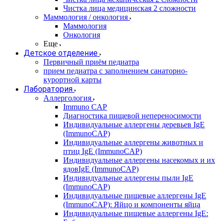
Чистка лица медицинская 2 сложности
Маммология / онкология
Маммология
Онкология
Еще
Детское отделение
Первичный приём педиатра
прием педиатра с заполнением санаторно-
курортной карты
Лаборатория
Аллергология
Immuno CAP
Диагностика пищевой непереносимости
Индивидуальные аллергены деревьев IgE
(ImmunoCAP)
Индивидуальные аллергены животных и
птиц IgE (ImmunoCAP)
Индивидуальные аллергены насекомых и их
ядовIgE (ImmunoCAP)
Индивидуальные аллергены пыли IgE
(ImmunoCAP)
Индивидуальные пищевые аллергены IgE
(ImmunoCAP): Яйцо и компоненты яйца
Индивидуальные пищевые аллергены IgE: