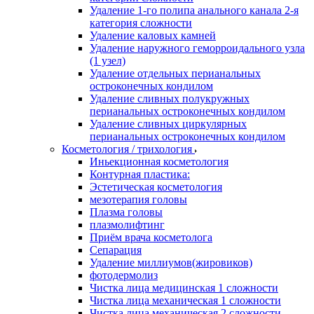
Удаление 1-го полипа анального канала 2-я
категория сложности
Удаление каловых камней
Удаление наружного геморроидального узла
(1 узел)
Удаление отдельных перианальных
остроконечных кондилом
Удаление сливных полукружных
перианальных остроконечных кондилом
Удаление сливных циркулярных
перианальных остроконечных кондилом
Косметология / трихология
Иньекционная косметология
Контурная пластика:
Эстетическая косметология
мезотерапия головы
Плазма головы
плазмолифтинг
Приём врача косметолога
Сепарация
Удаление миллиумов(жировиков)
фотодермолиз
Чистка лица медицинская 1 сложности
Чистка лица механическая 1 сложности
Чистка лица механическая 2 сложности