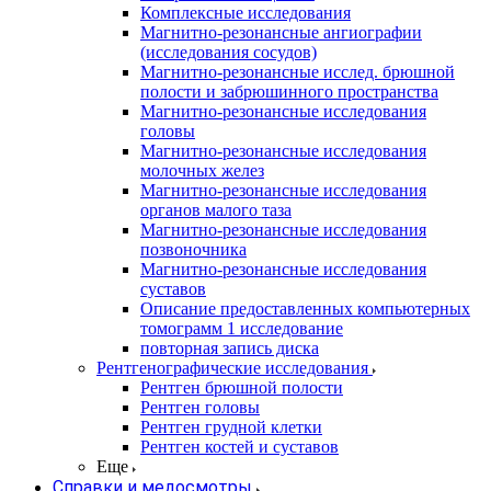
Комплексные исследования
Магнитно-резонансные ангиографии
(исследования сосудов)
Магнитно-резонансные исслед. брюшной
полости и забрюшинного пространства
Магнитно-резонансные исследования
головы
Магнитно-резонансные исследования
молочных желез
Магнитно-резонансные исследования
органов малого таза
Магнитно-резонансные исследования
позвоночника
Магнитно-резонансные исследования
суставов
Описание предоставленных компьютерных
томограмм 1 исследование
повторная запись диска
Рентгенографические исследования
Рентген брюшной полости
Рентген головы
Рентген грудной клетки
Рентген костей и суставов
Еще
Справки и медосмотры