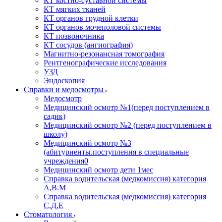
КТ костно-суставной системы
КТ мягких тканей
КТ органов грудной клетки
КТ органов мочеполовой системы
КТ позвоночника
КТ сосудов (ангиография)
Магнитно-резонансная томография
Рентгенографические исследования
УЗД
Эндоскопия
Справки и медосмотры
Медосмотр
Медицинский осмотр №1(перед поступлением в
садик)
Медицинский осмотр №2 (перед поступлением в
школу)
Медицинский осмотр №3
(абитуриенты.поступления в специальные
учреждения0
Медицинский осмотр дети 1мес
Справка водительская (медкомиссия) категория
А,В.М
Справка водительская (медкомиссия) категория
С,Д,Е
Стоматология