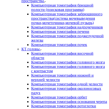
пространства
Компьютерная томография брюшной
полости (поисковая программа)
Компьютерная томография забрюшинного
пространства(система мочевыведения
почки,мочеточники,мочевой пузырь)
Компьютерная томография надпочечников
Компьютерная томография печени
Компьютерная томография поджелудочной
железы
Компьютерная томография почек
КТ головы
Компьютерная томография височной
области
Компьютерная томография головного мозга
Компьютерная томография головного мозга
с контрастом
Компьютерная томография нижней и
верхней челюсти
Компьютерная томография одной челюсти
Компьютерная томография околоносовых
пазух
Компьютерная томография орбит
Компьютерная томография основания черепа
Компьютерная томография ротоглотки