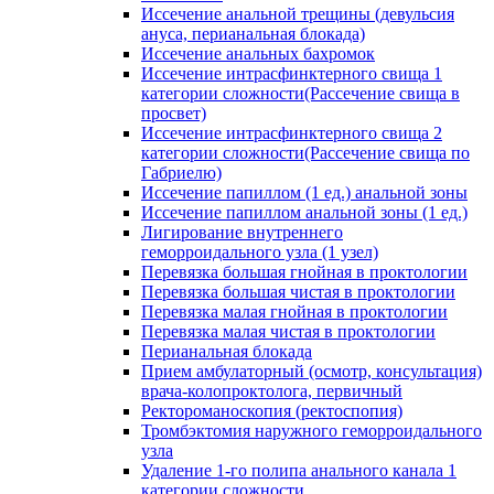
Иссечение анальной трещины (девульсия
ануса, перианальная блокада)
Иссечение анальных бахромок
Иссечение интрасфинктерного свища 1
категории сложности(Рассечение свища в
просвет)
Иссечение интрасфинктерного свища 2
категории сложности(Рассечение свища по
Габриелю)
Иссечение папиллом (1 ед.) анальной зоны
Иссечение папиллом анальной зоны (1 ед.)
Лигирование внутреннего
геморроидального узла (1 узел)
Перевязка большая гнойная в проктологии
Перевязка большая чистая в проктологии
Перевязка малая гнойная в проктологии
Перевязка малая чистая в проктологии
Перианальная блокада
Прием амбулаторный (осмотр, консультация)
врача-колопроктолога, первичный
Ректороманоскопия (ректоспопия)
Тромбэктомия наружного геморроидального
узла
Удаление 1-го полипа анального канала 1
категории сложности