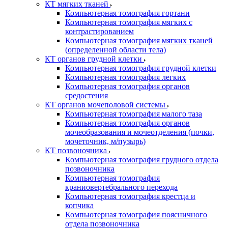
КТ мягких тканей
Компьютерная томография гортани
Компьютерная томография мягких с
контрастированием
Компьютерная томография мягких тканей
(определенной области тела)
КТ органов грудной клетки
Компьютерная томография грудной клетки
Компьютерная томография легких
Компьютерная томография органов
средостения
КТ органов мочеполовой системы
Компьютерная томография малого таза
Компьютерная томография органов
мочеобразования и мочеотделения (почки,
мочеточник, м/пузырь)
КТ позвоночника
Компьютерная томография грудного отдела
позвоночника
Компьютерная томография
краниовертебрального перехода
Компьютерная томография крестца и
копчика
Компьютерная томография поясничного
отдела позвоночника