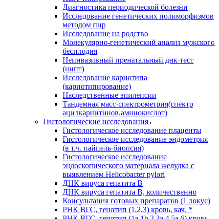
Диагностика периодической болезни
Исследование генетических полиморфизмов
методом пцр
Исследование на родство
Молекулярно-генетический анализ мужского
бесплодия
Неинвазивный пренатальный днк-тест
(нипт)
Исследование кариотипа
(кариотипирование)
Наследственные эпилепсии
Тандемная масс-спектрометрия(спектр
ацилкарнитинов,аминокислот)
Гистологические исследования
Гистологическое исследование плаценты
Гистологическое исследование эндометрия
(в т.ч. пайпель-биопсия)
Гистологическое исследование
эндоскопического материала желудка с
выявлением Helicobacter pylori
ДНК вируса гепатита B
ДНК вируса гепатита B, количественно
Консультация готовых препаратов (1 локус)
РНК ВГC, генотип (1,2,3) кровь, кач. *
РНК ВГC, генотип (1a,1b,2,3a,4,5a,6) кровь,