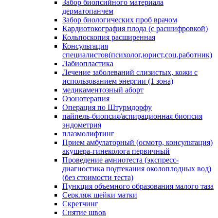
Забор биопсийного материала
дерматопанчем
Забор биологических проб врачом
Кардиотокография плода (с расшифровкой)
Кольпоскопия расширенная
Консультация
специалистов(психолог,юрист,соц.работник)
Лабиопластика
Лечение заболеваний слизистых, кожи с
использованием энергии (1 зона)
медикаментозный аборт
Озонотерапия
Операция по Штурмдорфу
пайпель-биопсия/аспирационная биопсия
эндометрия
плазмолифтинг
Прием амбулаторный (осмотр, консультация)
акушера-гинеколога первичный
Проведение амниотеста (экспресс-
диагностика подтекания околоплодных вод)
(без стоимости теста)
Пункция объемного образования малого таза
Серкляж шейки матки
Скретчинг
Снятие швов