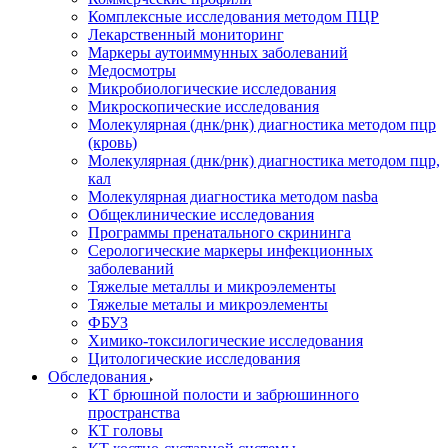
Комплексные исследования методом ПЦР
Лекарственный мониторинг
Маркеры аутоиммунных заболеваний
Медосмотры
Микробиологические исследования
Микроскопические исследования
Молекулярная (днк/рнк) диагностика методом пцр
(кровь)
Молекулярная (днк/рнк) диагностика методом пцр,
кал
Молекулярная диагностика методом nasba
Общеклинические исследования
Программы пренатального скрининга
Серологические маркеры инфекционных
заболеваний
Тяжелые металлы и микроэлементы
Тяжелые металы и микроэлементы
ФБУЗ
Химико-токсилогические исследования
Цитологические исследования
Обследования
КТ брюшной полости и забрюшинного
пространства
КТ головы