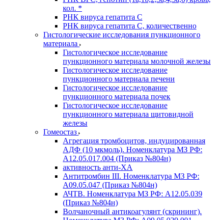
кол. *
РНК вируса гепатита C
РНК вируса гепатита C, количественно
Гистологические исследования пункционного
материала
Гистологическое исследование
пункционного материала молочной железы
Гистологическое исследование
пункционного материала печени
Гистологическое исследование
пункционного материала почек
Гистологическое исследование
пункционного материала щитовидной
железы
Гомеостаз
Агрегация тромбоцитов, индуцированная
АДФ (10 мкмоль). Номенклатура МЗ РФ:
A12.05.017.004 (Приказ №804н)
активность анти-ХА
Антитромбин III. Номенклатура МЗ РФ:
A09.05.047 (Приказ №804н)
АЧТВ. Номенклатура МЗ РФ: A12.05.039
(Приказ №804н)
Волчаночный антикоагулянт (скрининг).