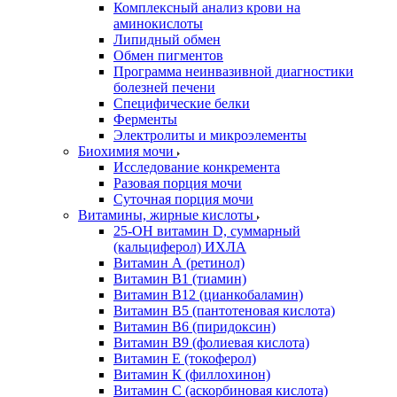
Комплексный анализ крови на
аминокислоты
Липидный обмен
Обмен пигментов
Программа неинвазивной диагностики
болезней печени
Специфические белки
Ферменты
Электролиты и микроэлементы
Биохимия мочи
Исследование конкремента
Разовая порция мочи
Суточная порция мочи
Витамины, жирные кислоты
25-OH витамин D, суммарный
(кальциферол) ИХЛА
Витамин А (ретинол)
Витамин В1 (тиамин)
Витамин В12 (цианкобаламин)
Витамин В5 (пантотеновая кислота)
Витамин В6 (пиридоксин)
Витамин В9 (фолиевая кислота)
Витамин Е (токоферол)
Витамин К (филлохинон)
Витамин С (аскорбиновая кислота)