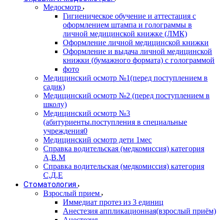
Медосмотр
Гигиеническое обучение и аттестация с
оформлением штампа и голограммы в
личной медицинской книжке (ЛМК)
Оформление личной медицинской книжки
Оформление и выдача личной медицинской
книжки (бумажного формата) с голограммой
фото
Медицинский осмотр №1(перед поступлением в
садик)
Медицинский осмотр №2 (перед поступлением в
школу)
Медицинский осмотр №3
(абитуриенты.поступления в специальные
учреждения0
Медицинский осмотр дети 1мес
Справка водительская (медкомиссия) категория
А,В.М
Справка водительская (медкомиссия) категория
С,Д,Е
Стоматология
Взрослый прием
Иммедиат протез из 3 единиц
Анестезия аппликационная(взрослый приём)
Анестезия