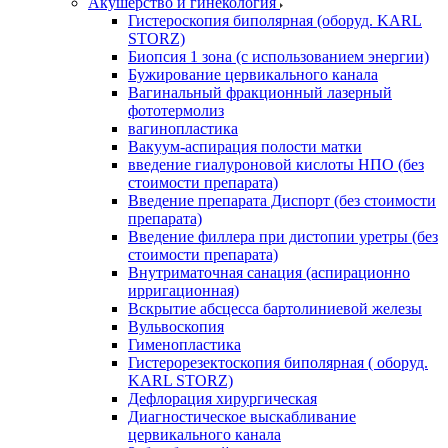
Акушерство и гинекология
Гистероскопия биполярная (оборуд. KARL
STORZ)
Биопсия 1 зона (с использованием энергии)
Бужирование цервикального канала
Вагинальный фракционный лазерный
фототермолиз
вагинопластика
Вакуум-аспирация полости матки
введение гиалуроновой кислоты НПО (без
стоимости препарата)
Введение препарата Диспорт (без стоимости
препарата)
Введение филлера при дистопии уретры (без
стоимости препарата)
Внутриматочная санация (аспирационно
ирригационная)
Вскрытие абсцесса бартолиниевой железы
Вульвоскопия
Гименопластика
Гистерорезектоскопия биполярная ( оборуд.
KARL STORZ)
Дефлорация хирургическая
Диагностическое выскабливание
цервикального канала