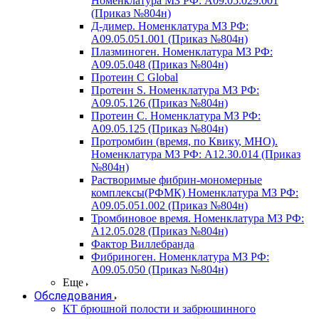
Номенклатура МЗ РФ: A09.05.029.001
(Приказ №804н)
Д-димер. Номенклатура МЗ РФ:
A09.05.051.001 (Приказ №804н)
Плазминоген. Номенклатура МЗ РФ:
A09.05.048 (Приказ №804н)
Протеин C Global
Протеин S. Номенклатура МЗ РФ:
A09.05.126 (Приказ №804н)
Протеин С. Номенклатура МЗ РФ:
A09.05.125 (Приказ №804н)
Протромбин (время, по Квику, МНО).
Номенклатура МЗ РФ: A12.30.014 (Приказ
№804н)
Растворимые фибрин-мономерные
комплексы(РФМК) Номенклатура МЗ РФ:
A09.05.051.002 (Приказ №804н)
Тромбиновое время. Номенклатура МЗ РФ:
A12.05.028 (Приказ №804н)
Фактор Виллебранда
Фибриноген. Номенклатура МЗ РФ:
A09.05.050 (Приказ №804н)
Еще
Обследования
КТ брюшной полости и забрюшинного