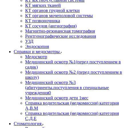
КТ костно-суставной системы
КТ мягких тканей
КТ органов грудной клетки
КТ органов мочеполовой системы
КТ позвоночника
КТ сосудов (ангиография)
Магнитно-резонансная томография
Рентгенографические исследования
УЗД
Эндоскопия
Справки и медосмотры
Медосмотр
Медицинский осмотр №1(перед поступлением в
садик)
Медицинский осмотр №2 (перед поступлением в
школу)
Медицинский осмотр №3
(абитуриенты.поступления в специальные
учреждения0
Медицинский осмотр дети 1мес
Справка водительская (медкомиссия) категория
А,В.М
Справка водительская (медкомиссия) категория
С,Д,Е
Стоматология