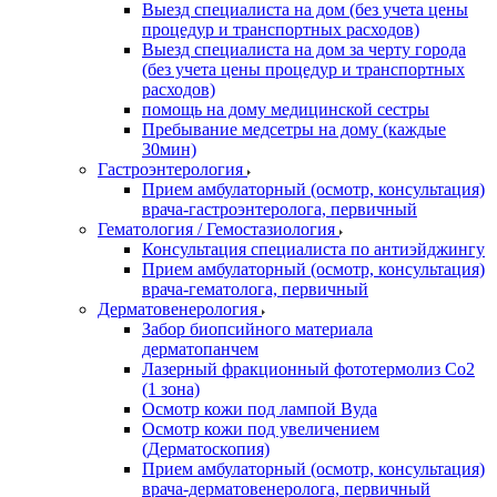
Выезд специалиста на дом (без учета цены
процедур и транспортных расходов)
Выезд специалиста на дом за черту города
(без учета цены процедур и транспортных
расходов)
помощь на дому медицинской сестры
Пребывание медсетры на дому (каждые
30мин)
Гастроэнтерология
Прием амбулаторный (осмотр, консультация)
врача-гастроэнтеролога, первичный
Гематология / Гемостазиология
Консультация специалиста по антиэйджингу
Прием амбулаторный (осмотр, консультация)
врача-гематолога, первичный
Дерматовенерология
Забор биопсийного материала
дерматопанчем
Лазерный фракционный фототермолиз Со2
(1 зона)
Осмотр кожи под лампой Вуда
Осмотр кожи под увеличением
(Дерматоскопия)
Прием амбулаторный (осмотр, консультация)
врача-дерматовенеролога, первичный