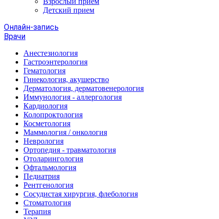
Взрослый прием
Детский прием
Онлайн-запись
Врачи
Анестезиология
Гастроэнтерология
Гематология
Гинекология, акушерство
Дерматология, дерматовенерология
Иммунология - аллергология
Кардиология
Колопроктология
Косметология
Маммология / онкология
Неврология
Ортопедия - травматология
Отоларингология
Офтальмология
Педиатрия
Рентгенология
Сосудистая хирургия, флебология
Стоматология
Терапия