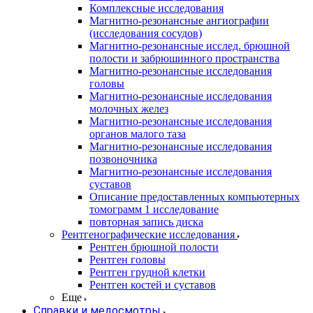
Комплексные исследования
Магнитно-резонансные ангиографии
(исследования сосудов)
Магнитно-резонансные исслед. брюшной
полости и забрюшинного пространства
Магнитно-резонансные исследования
головы
Магнитно-резонансные исследования
молочных желез
Магнитно-резонансные исследования
органов малого таза
Магнитно-резонансные исследования
позвоночника
Магнитно-резонансные исследования
суставов
Описание предоставленных компьютерных
томограмм 1 исследование
повторная запись диска
Рентгенографические исследования
Рентген брюшной полости
Рентген головы
Рентген грудной клетки
Рентген костей и суставов
Еще
Справки и медосмотры