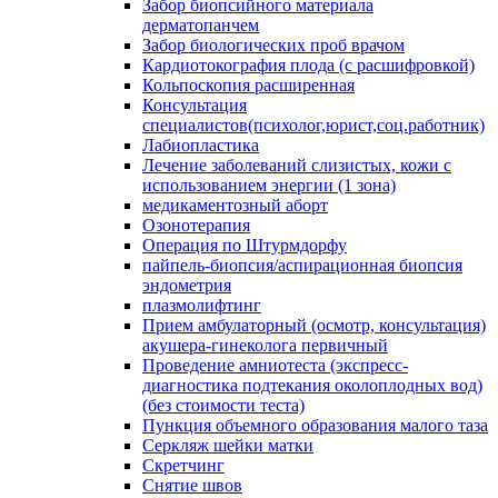
Забор биопсийного материала
дерматопанчем
Забор биологических проб врачом
Кардиотокография плода (с расшифровкой)
Кольпоскопия расширенная
Консультация
специалистов(психолог,юрист,соц.работник)
Лабиопластика
Лечение заболеваний слизистых, кожи с
использованием энергии (1 зона)
медикаментозный аборт
Озонотерапия
Операция по Штурмдорфу
пайпель-биопсия/аспирационная биопсия
эндометрия
плазмолифтинг
Прием амбулаторный (осмотр, консультация)
акушера-гинеколога первичный
Проведение амниотеста (экспресс-
диагностика подтекания околоплодных вод)
(без стоимости теста)
Пункция объемного образования малого таза
Серкляж шейки матки
Скретчинг
Снятие швов