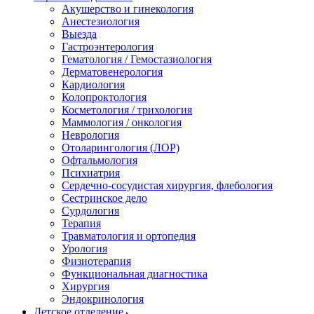
Акушерство и гинекология
Анестезиология
Выезда
Гастроэнтерология
Гематология / Гемостазиология
Дерматовенерология
Кардиология
Колопроктология
Косметология / трихология
Маммология / онкология
Неврология
Отоларингология (ЛОР)
Офтальмология
Психиатрия
Сердечно-сосудистая хирургия, флебология
Сестринское дело
Сурдология
Терапия
Травматология и ортопедия
Урология
Физиотерапия
Функциональная диагностика
Хирургия
Эндокринология
Детское отделение