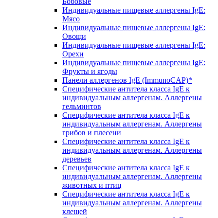
Бобовые
Индивидуальные пищевые аллергены IgE:
Мясо
Индивидуальные пищевые аллергены IgE:
Овощи
Индивидуальные пищевые аллергены IgE:
Орехи
Индивидуальные пищевые аллергены IgE:
Фрукты и ягоды
Панели аллергенов IgE (ImmunoCAP)*
Специфические антитела класса IgE к
индивидуальным аллергенам. Аллергены
гельминтов
Специфические антитела класса IgE к
индивидуальным аллергенам. Аллергены
грибов и плесени
Специфические антитела класса IgE к
индивидуальным аллергенам. Аллергены
деревьев
Специфические антитела класса IgE к
индивидуальным аллергенам. Аллергены
животных и птиц
Специфические антитела класса IgE к
индивидуальным аллергенам. Аллергены
клещей