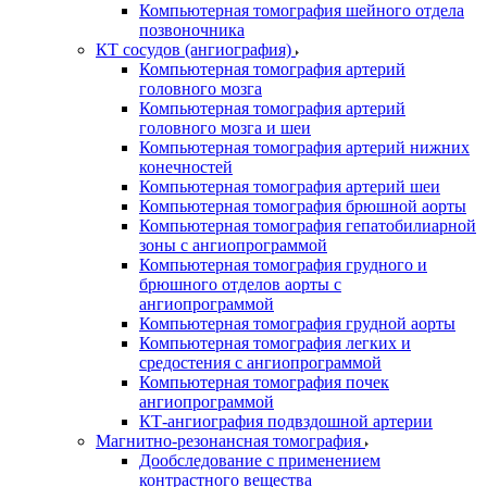
Компьютерная томография шейного отдела
позвоночника
КТ сосудов (ангиография)
Компьютерная томография артерий
головного мозга
Компьютерная томография артерий
головного мозга и шеи
Компьютерная томография артерий нижних
конечностей
Компьютерная томография артерий шеи
Компьютерная томография брюшной аорты
Компьютерная томография гепатобилиарной
зоны с ангиопрограммой
Компьютерная томография грудного и
брюшного отделов аорты с
ангиопрограммой
Компьютерная томография грудной аорты
Компьютерная томография легких и
средостения с ангиопрограммой
Компьютерная томография почек
ангиопрограммой
КТ-ангиография подвздошной артерии
Магнитно-резонансная томография
Дообследование с применением
контрастного вещества