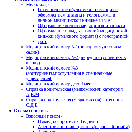
Медосмотр
Гигиеническое обучение и аттестация с
оформлением штампа и голограммы в
личной медицинской книжке (ЛМК)
Оформление личной медицинской книжки
Оформление и выдача личной медицинской
книжки (бумажного формата) с голограммой
фото
Медицинский осмотр №1(перед поступлением в
садик)
Медицинский осмотр №2 (перед поступлением в
школу)
Медицинский осмотр №3
(абитуриенты.поступления в специальные
учреждения0
Медицинский осмотр дети 1мес
Справка водительская (медкомиссия) категория
А,В.М
Справка водительская (медкомиссия) категория
С,Д,Е
Стоматология
Взрослый прием
Иммедиат протез из 3 единиц
Анестезия аппликационная(взрослый приём)
Анестезия