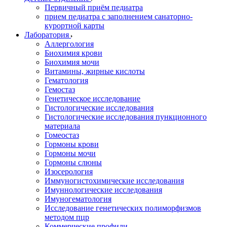
Первичный приём педиатра
прием педиатра с заполнением санаторно-
курортной карты
Лаборатория
Аллергология
Биохимия крови
Биохимия мочи
Витамины, жирные кислоты
Гематология
Гемостаз
Генетическое исследование
Гистологические исследования
Гистологические исследования пункционного
материала
Гомеостаз
Гормоны крови
Гормоны мочи
Гормоны слюны
Изосерология
Иммуногистохимические исследования
Имуннологические исследования
Имуногематология
Исследование генетических полиморфизмов
методом пцр
Коммерческие профили