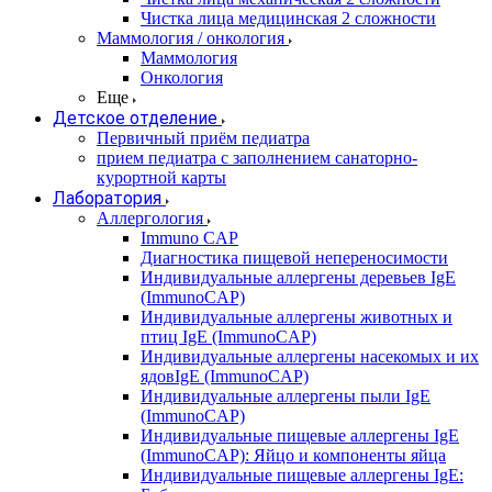
Чистка лица медицинская 2 сложности
Маммология / онкология
Маммология
Онкология
Еще
Детское отделение
Первичный приём педиатра
прием педиатра с заполнением санаторно-
курортной карты
Лаборатория
Аллергология
Immuno CAP
Диагностика пищевой непереносимости
Индивидуальные аллергены деревьев IgE
(ImmunoCAP)
Индивидуальные аллергены животных и
птиц IgE (ImmunoCAP)
Индивидуальные аллергены насекомых и их
ядовIgE (ImmunoCAP)
Индивидуальные аллергены пыли IgE
(ImmunoCAP)
Индивидуальные пищевые аллергены IgE
(ImmunoCAP): Яйцо и компоненты яйца
Индивидуальные пищевые аллергены IgE: