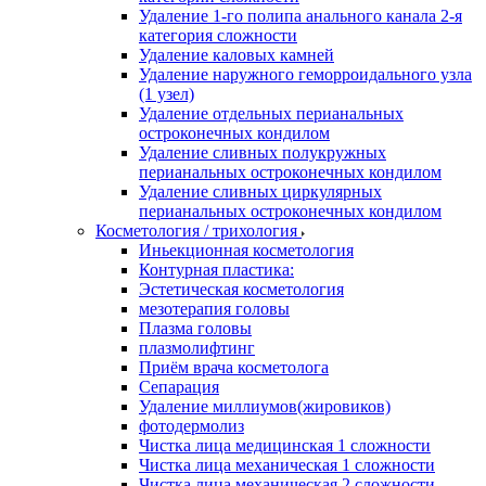
Удаление 1-го полипа анального канала 2-я
категория сложности
Удаление каловых камней
Удаление наружного геморроидального узла
(1 узел)
Удаление отдельных перианальных
остроконечных кондилом
Удаление сливных полукружных
перианальных остроконечных кондилом
Удаление сливных циркулярных
перианальных остроконечных кондилом
Косметология / трихология
Иньекционная косметология
Контурная пластика:
Эстетическая косметология
мезотерапия головы
Плазма головы
плазмолифтинг
Приём врача косметолога
Сепарация
Удаление миллиумов(жировиков)
фотодермолиз
Чистка лица медицинская 1 сложности
Чистка лица механическая 1 сложности
Чистка лица механическая 2 сложности