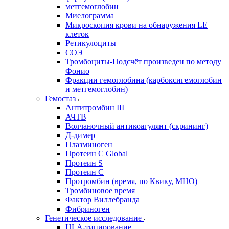
метгемоглобин
Миелограмма
Микроскопия крови на обнаружения LE
клеток
Ретикулоциты
СОЭ
Тромбоциты-Подсчёт произведен по методу
Фонио
Фракции гемоглобина (карбоксигемоглобин
и метгемоглобин)
Гемостаз
Антитромбин III
АЧТВ
Волчаночный антикоагулянт (скрининг)
Д-димер
Плазминоген
Протеин C Global
Протеин S
Протеин С
Протромбин (время, по Квику, МНО)
Тромбиновое время
Фактор Виллебранда
Фибриноген
Генетическое исследование
HLA-типирование