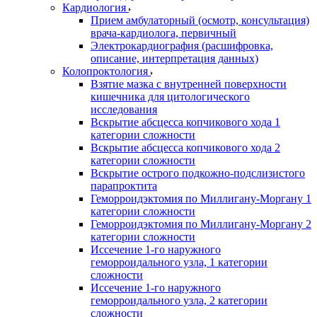
Кардиология
Прием амбулаторный (осмотр, консультация)
врача-кардиолога, первичный
Электрокардиография (расшифровка,
описание, интерпретация данных)
Колопроктология
Взятие мазка с внутренней поверхности
кишечника для цитологического
исследования
Вскрытие абсцесса копчикового хода 1
категории сложности
Вскрытие абсцесса копчикового хода 2
категории сложности
Вскрытие острого подкожно-подслизистого
парапроктита
Геморроидэктомия по Миллигану-Моргану 1
категории сложности
Геморроидэктомия по Миллигану-Моргану 2
категории сложности
Иссечение 1-го наружного
геморроидального узла, 1 категории
сложности
Иссечение 1-го наружного
геморроидального узла, 2 категории
сложности