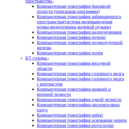
пространства
Компьютерная томография брюшной
полости (поисковая программа)
Компьютерная томография забрюшинного
пространства(система мочевыведения
почки,мочеточники,мочевой пузырь)
Компьютерная томография надпочечников
Компьютерная томография печени
Компьютерная томография поджелудочной
железы
Компьютерная томография почек
КТ головы
Компьютерная томография височной
области
Компьютерная томография головного мозга
Компьютерная томография головного мозга
с контрастом
Компьютерная томография нижней и
верхней челюсти
Компьютерная томография одной челюсти
Компьютерная томография околоносовых
пазух
Компьютерная томография орбит
Компьютерная томография основания черепа
Компьютерная томография ротоглотки