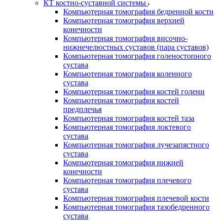
КТ костно-суставной системы
Компьютерная томография бедренной кости
Компьютерная томография верхней
конечности
Компьютерная томография височно-
нижнечелюстных суставов (пара суставов)
Компьютерная томография голеностопного
сустава
Компьютерная томография коленного
сустава
Компьютерная томография костей голени
Компьютерная томография костей
предплечья
Компьютерная томография костей таза
Компьютерная томография локтевого
сустава
Компьютерная томография лучезапястного
сустава
Компьютерная томография нижней
конечности
Компьютерная томография плечевого
сустава
Компьютерная томография плечевой кости
Компьютерная томография тазобедренного
сустава