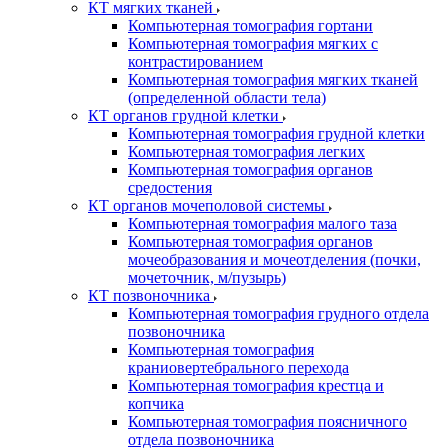
КТ мягких тканей
Компьютерная томография гортани
Компьютерная томография мягких с
контрастированием
Компьютерная томография мягких тканей
(определенной области тела)
КТ органов грудной клетки
Компьютерная томография грудной клетки
Компьютерная томография легких
Компьютерная томография органов
средостения
КТ органов мочеполовой системы
Компьютерная томография малого таза
Компьютерная томография органов
мочеобразования и мочеотделения (почки,
мочеточник, м/пузырь)
КТ позвоночника
Компьютерная томография грудного отдела
позвоночника
Компьютерная томография
краниовертебрального перехода
Компьютерная томография крестца и
копчика
Компьютерная томография поясничного
отдела позвоночника