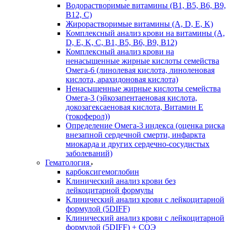
Водорастворимые витамины (B1, B5, B6, В9,
В12, С)
Жирорастворимые витамины (A, D, E, K)
Комплексный анализ крови на витамины (A,
D, E, K, C, B1, B5, B6, В9, B12)
Комплексный анализ крови на
ненасыщенные жирные кислоты семейства
Омега-6 (линолевая кислота, линоленовая
кислота, арахидоновая кислота)
Ненасыщенные жирные кислоты семейства
Омега-3 (эйкозапентаеновая кислота,
докозагексаеновая кислота, Витамин E
(токоферол))
Определение Омега-3 индекса (оценка риска
внезапной сердечной смерти, инфаркта
миокарда и других сердечно-сосудистых
заболеваний)
Гематология
карбоксигемоглобин
Клинический анализ крови без
лейкоцитарной формулы
Клинический анализ крови с лейкоцитарной
формулой (5DIFF)
Клинический анализ крови с лейкоцитарной
формулой (5DIFF) + СОЭ