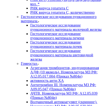
кол. *
РНК вируса гепатита C
РНК вируса гепатита C, количественно
Гистологические исследования пункционного
материала
Гистологическое исследование
пункционного материала молочной железы
Гистологическое исследование
пункционного материала печени
Гистологическое исследование
пункционного материала почек
Гистологическое исследование
пункционного материала щитовидной
железы
Гомеостаз
Агрегация тромбоцитов, индуцированная
АДФ (10 мкмоль). Номенклатура МЗ РФ:
A12.05.017.004 (Приказ №804н)
активность анти-ХА
Антитромбин III. Номенклатура МЗ РФ:
A09.05.047 (Приказ №804н)
АЧТВ. Номенклатура МЗ РФ: A12.05.039
(Приказ №804н)
Волчаночный антикоагулянт (скрининг).