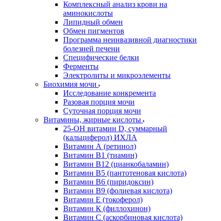
Комплексный анализ крови на
аминокислоты
Липидный обмен
Обмен пигментов
Программа неинвазивной диагностики
болезней печени
Специфические белки
Ферменты
Электролиты и микроэлементы
Биохимия мочи
Исследование конкремента
Разовая порция мочи
Суточная порция мочи
Витамины, жирные кислоты
25-OH витамин D, суммарный
(кальциферол) ИХЛА
Витамин А (ретинол)
Витамин В1 (тиамин)
Витамин В12 (цианкобаламин)
Витамин В5 (пантотеновая кислота)
Витамин В6 (пиридоксин)
Витамин В9 (фолиевая кислота)
Витамин Е (токоферол)
Витамин К (филлохинон)
Витамин С (аскорбиновая кислота)