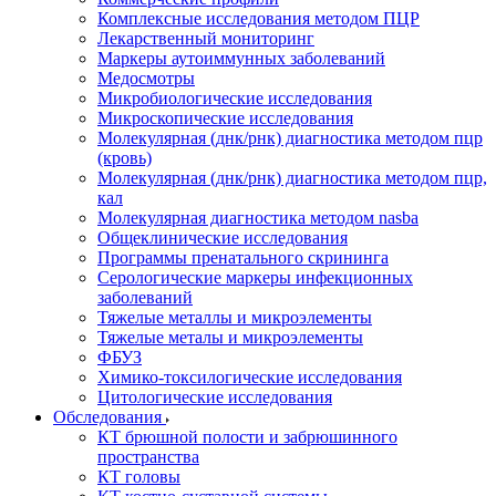
Комплексные исследования методом ПЦР
Лекарственный мониторинг
Маркеры аутоиммунных заболеваний
Медосмотры
Микробиологические исследования
Микроскопические исследования
Молекулярная (днк/рнк) диагностика методом пцр
(кровь)
Молекулярная (днк/рнк) диагностика методом пцр,
кал
Молекулярная диагностика методом nasba
Общеклинические исследования
Программы пренатального скрининга
Серологические маркеры инфекционных
заболеваний
Тяжелые металлы и микроэлементы
Тяжелые металы и микроэлементы
ФБУЗ
Химико-токсилогические исследования
Цитологические исследования
Обследования
КТ брюшной полости и забрюшинного
пространства
КТ головы