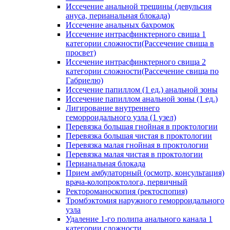
Иссечение анальной трещины (девульсия
ануса, перианальная блокада)
Иссечение анальных бахромок
Иссечение интрасфинктерного свища 1
категории сложности(Рассечение свища в
просвет)
Иссечение интрасфинктерного свища 2
категории сложности(Рассечение свища по
Габриелю)
Иссечение папиллом (1 ед.) анальной зоны
Иссечение папиллом анальной зоны (1 ед.)
Лигирование внутреннего
геморроидального узла (1 узел)
Перевязка большая гнойная в проктологии
Перевязка большая чистая в проктологии
Перевязка малая гнойная в проктологии
Перевязка малая чистая в проктологии
Перианальная блокада
Прием амбулаторный (осмотр, консультация)
врача-колопроктолога, первичный
Ректороманоскопия (ректоспопия)
Тромбэктомия наружного геморроидального
узла
Удаление 1-го полипа анального канала 1
категории сложности