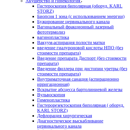
Акушерство и гинекология
Гистероскопия биполярная (оборуд. KARL
STORZ)
Биопсия 1 зона (с использованием энергии)
Бужирование цервикального канала
Вагинальный фракционный лазерный
фототермолиз
вагинопластика
Вакуум-аспирация полости матки
введение гиалуроновой кислоты НПО (без
стоимости препарата)
Введение препарата Диспорт (без стоимости
препарата)
Введение филлера при дистопии уретры (без
стоимости препарата)
Внутриматочная санация (аспирационно
ирригационная)
Вскрытие абсцесса бартолиниевой железы
Вульвоскопия
Гименопластика
Гистерорезектоскопия биполярная ( оборуд.
KARL STORZ)
Дефлорация хирургическая
Диагностическое выскабливание
цервикального канала