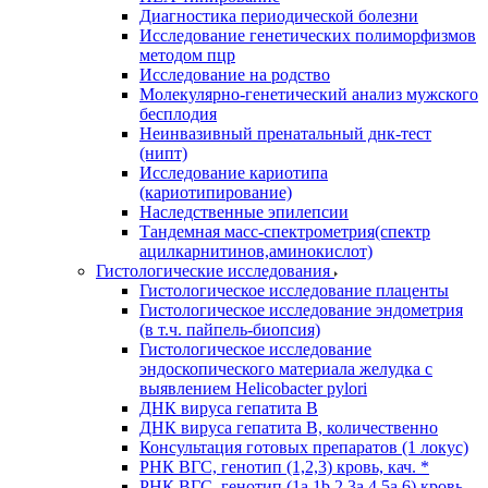
Диагностика периодической болезни
Исследование генетических полиморфизмов
методом пцр
Исследование на родство
Молекулярно-генетический анализ мужского
бесплодия
Неинвазивный пренатальный днк-тест
(нипт)
Исследование кариотипа
(кариотипирование)
Наследственные эпилепсии
Тандемная масс-спектрометрия(спектр
ацилкарнитинов,аминокислот)
Гистологические исследования
Гистологическое исследование плаценты
Гистологическое исследование эндометрия
(в т.ч. пайпель-биопсия)
Гистологическое исследование
эндоскопического материала желудка с
выявлением Helicobacter pylori
ДНК вируса гепатита B
ДНК вируса гепатита B, количественно
Консультация готовых препаратов (1 локус)
РНК ВГC, генотип (1,2,3) кровь, кач. *
РНК ВГC, генотип (1a,1b,2,3a,4,5a,6) кровь,