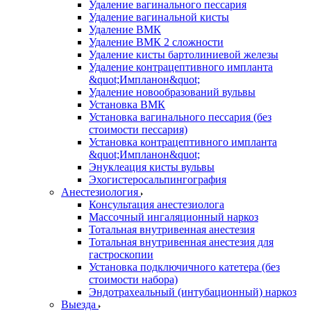
Удаление вагинального пессария
Удаление вагинальной кисты
Удаление ВМК
Удаление ВМК 2 сложности
Удаление кисты бартолиниевой железы
Удаление контрацептивного импланта
&quot;Импланон&quot;
Удаление новообразований вульвы
Установка ВМК
Установка вагинального пессария (без
стоимости пессария)
Установка контрацептивного импланта
&quot;Импланон&quot;
Энуклеация кисты вульвы
Эхогистеросальпингография
Анестезиология
Консультация анестезиолога
Массочный ингаляционный наркоз
Тотальная внутривенная анестезия
Тотальная внутривенная анестезия для
гастроскопии
Установка подключичного катетера (без
стоимости набора)
Эндотрахеальный (интубационный) наркоз
Выезда