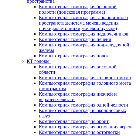
пространства
Компьютерная томография брюшной
полости (поисковая программа)
Компьютерная томография забрюшинного
пространства(система мочевыведения
почки,мочеточники,мочевой пузырь)
Компьютерная томография надпочечников
Компьютерная томография печени
Компьютерная томография поджелудочной
железы
Компьютерная томография почек
КТ головы
Компьютерная томография височной
области
Компьютерная томография головного мозга
Компьютерная томография головного мозга
с контрастом
Компьютерная томография нижней и
верхней челюсти
Компьютерная томография одной челюсти
Компьютерная томография околоносовых
пазух
Компьютерная томография орбит
Компьютерная томография основания черепа
Компьютерная томография ротоглотки