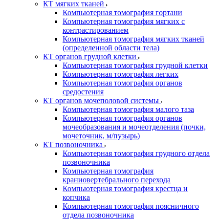
КТ мягких тканей
Компьютерная томография гортани
Компьютерная томография мягких с
контрастированием
Компьютерная томография мягких тканей
(определенной области тела)
КТ органов грудной клетки
Компьютерная томография грудной клетки
Компьютерная томография легких
Компьютерная томография органов
средостения
КТ органов мочеполовой системы
Компьютерная томография малого таза
Компьютерная томография органов
мочеобразования и мочеотделения (почки,
мочеточник, м/пузырь)
КТ позвоночника
Компьютерная томография грудного отдела
позвоночника
Компьютерная томография
краниовертебрального перехода
Компьютерная томография крестца и
копчика
Компьютерная томография поясничного
отдела позвоночника