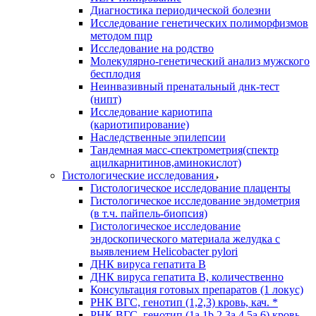
Диагностика периодической болезни
Исследование генетических полиморфизмов
методом пцр
Исследование на родство
Молекулярно-генетический анализ мужского
бесплодия
Неинвазивный пренатальный днк-тест
(нипт)
Исследование кариотипа
(кариотипирование)
Наследственные эпилепсии
Тандемная масс-спектрометрия(спектр
ацилкарнитинов,аминокислот)
Гистологические исследования
Гистологическое исследование плаценты
Гистологическое исследование эндометрия
(в т.ч. пайпель-биопсия)
Гистологическое исследование
эндоскопического материала желудка с
выявлением Helicobacter pylori
ДНК вируса гепатита B
ДНК вируса гепатита B, количественно
Консультация готовых препаратов (1 локус)
РНК ВГC, генотип (1,2,3) кровь, кач. *
РНК ВГC, генотип (1a,1b,2,3a,4,5a,6) кровь,