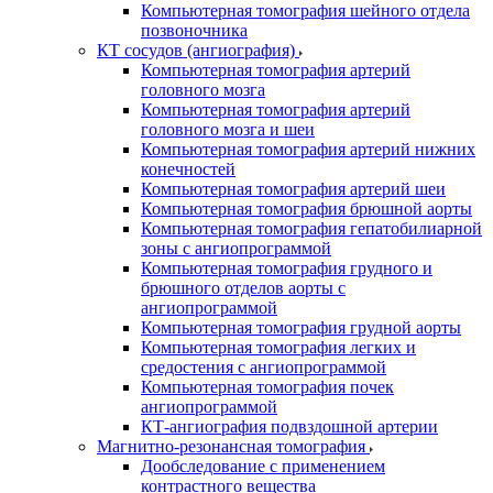
Компьютерная томография шейного отдела
позвоночника
КТ сосудов (ангиография)
Компьютерная томография артерий
головного мозга
Компьютерная томография артерий
головного мозга и шеи
Компьютерная томография артерий нижних
конечностей
Компьютерная томография артерий шеи
Компьютерная томография брюшной аорты
Компьютерная томография гепатобилиарной
зоны с ангиопрограммой
Компьютерная томография грудного и
брюшного отделов аорты с
ангиопрограммой
Компьютерная томография грудной аорты
Компьютерная томография легких и
средостения с ангиопрограммой
Компьютерная томография почек
ангиопрограммой
КТ-ангиография подвздошной артерии
Магнитно-резонансная томография
Дообследование с применением
контрастного вещества