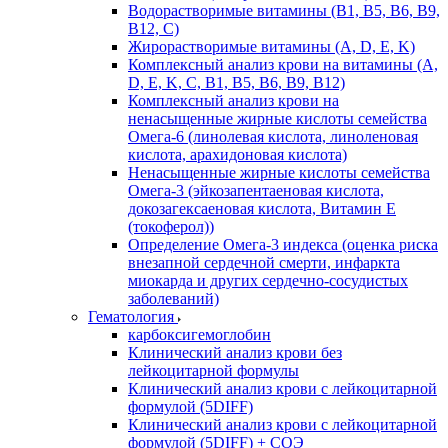
Водорастворимые витамины (B1, B5, B6, В9,
В12, С)
Жирорастворимые витамины (A, D, E, K)
Комплексный анализ крови на витамины (A,
D, E, K, C, B1, B5, B6, В9, B12)
Комплексный анализ крови на
ненасыщенные жирные кислоты семейства
Омега-6 (линолевая кислота, линоленовая
кислота, арахидоновая кислота)
Ненасыщенные жирные кислоты семейства
Омега-3 (эйкозапентаеновая кислота,
докозагексаеновая кислота, Витамин E
(токоферол))
Определение Омега-3 индекса (оценка риска
внезапной сердечной смерти, инфаркта
миокарда и других сердечно-сосудистых
заболеваний)
Гематология
карбоксигемоглобин
Клинический анализ крови без
лейкоцитарной формулы
Клинический анализ крови с лейкоцитарной
формулой (5DIFF)
Клинический анализ крови с лейкоцитарной
формулой (5DIFF) + СОЭ