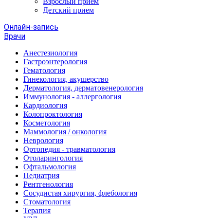
Взрослый прием
Детский прием
Онлайн-запись
Врачи
Анестезиология
Гастроэнтерология
Гематология
Гинекология, акушерство
Дерматология, дерматовенерология
Иммунология - аллергология
Кардиология
Колопроктология
Косметология
Маммология / онкология
Неврология
Ортопедия - травматология
Отоларингология
Офтальмология
Педиатрия
Рентгенология
Сосудистая хирургия, флебология
Стоматология
Терапия