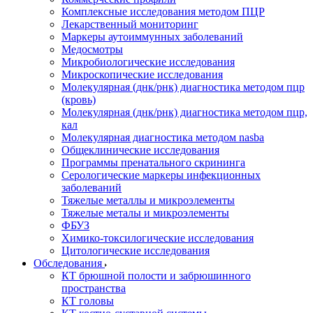
Комплексные исследования методом ПЦР
Лекарственный мониторинг
Маркеры аутоиммунных заболеваний
Медосмотры
Микробиологические исследования
Микроскопические исследования
Молекулярная (днк/рнк) диагностика методом пцр
(кровь)
Молекулярная (днк/рнк) диагностика методом пцр,
кал
Молекулярная диагностика методом nasba
Общеклинические исследования
Программы пренатального скрининга
Серологические маркеры инфекционных
заболеваний
Тяжелые металлы и микроэлементы
Тяжелые металы и микроэлементы
ФБУЗ
Химико-токсилогические исследования
Цитологические исследования
Обследования
КТ брюшной полости и забрюшинного
пространства
КТ головы