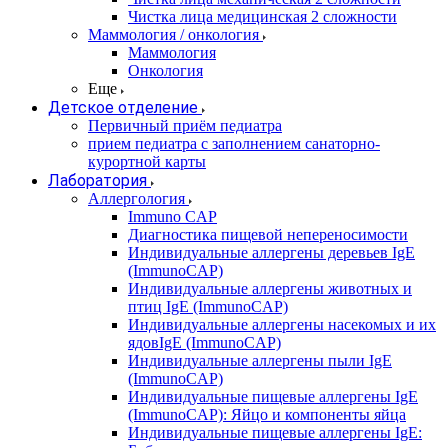
Чистка лица медицинская 2 сложности
Маммология / онкология
Маммология
Онкология
Еще
Детское отделение
Первичный приём педиатра
прием педиатра с заполнением санаторно-
курортной карты
Лаборатория
Аллергология
Immuno CAP
Диагностика пищевой непереносимости
Индивидуальные аллергены деревьев IgE
(ImmunoCAP)
Индивидуальные аллергены животных и
птиц IgE (ImmunoCAP)
Индивидуальные аллергены насекомых и их
ядовIgE (ImmunoCAP)
Индивидуальные аллергены пыли IgE
(ImmunoCAP)
Индивидуальные пищевые аллергены IgE
(ImmunoCAP): Яйцо и компоненты яйца
Индивидуальные пищевые аллергены IgE: