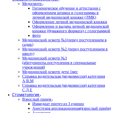
Медосмотр
Гигиеническое обучение и аттестация с
оформлением штампа и голограммы в
личной медицинской книжке (ЛМК)
Оформление личной медицинской книжки
Оформление и выдача личной медицинской
книжки (бумажного формата) с голограммой
фото
Медицинский осмотр №1(перед поступлением в
садик)
Медицинский осмотр №2 (перед поступлением в
школу)
Медицинский осмотр №3
(абитуриенты.поступления в специальные
учреждения0
Медицинский осмотр дети 1мес
Справка водительская (медкомиссия) категория
А,В.М
Справка водительская (медкомиссия) категория
С,Д,Е
Стоматология
Взрослый прием
Иммедиат протез из 3 единиц
Анестезия аппликационная(взрослый приём)
Анестезия