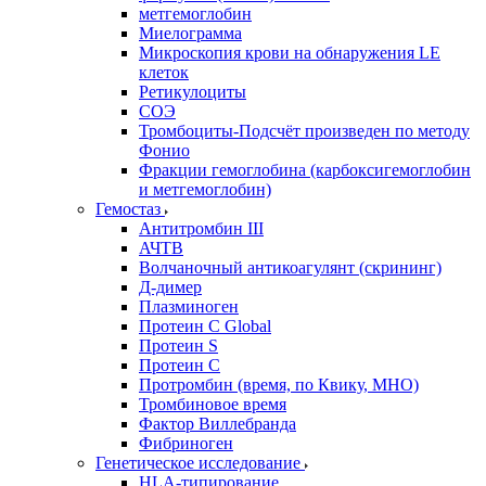
метгемоглобин
Миелограмма
Микроскопия крови на обнаружения LE
клеток
Ретикулоциты
СОЭ
Тромбоциты-Подсчёт произведен по методу
Фонио
Фракции гемоглобина (карбоксигемоглобин
и метгемоглобин)
Гемостаз
Антитромбин III
АЧТВ
Волчаночный антикоагулянт (скрининг)
Д-димер
Плазминоген
Протеин C Global
Протеин S
Протеин С
Протромбин (время, по Квику, МНО)
Тромбиновое время
Фактор Виллебранда
Фибриноген
Генетическое исследование
HLA-типирование