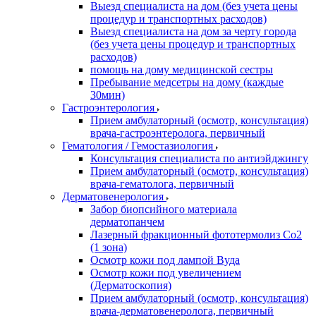
Выезд специалиста на дом (без учета цены
процедур и транспортных расходов)
Выезд специалиста на дом за черту города
(без учета цены процедур и транспортных
расходов)
помощь на дому медицинской сестры
Пребывание медсетры на дому (каждые
30мин)
Гастроэнтерология
Прием амбулаторный (осмотр, консультация)
врача-гастроэнтеролога, первичный
Гематология / Гемостазиология
Консультация специалиста по антиэйджингу
Прием амбулаторный (осмотр, консультация)
врача-гематолога, первичный
Дерматовенерология
Забор биопсийного материала
дерматопанчем
Лазерный фракционный фототермолиз Со2
(1 зона)
Осмотр кожи под лампой Вуда
Осмотр кожи под увеличением
(Дерматоскопия)
Прием амбулаторный (осмотр, консультация)
врача-дерматовенеролога, первичный