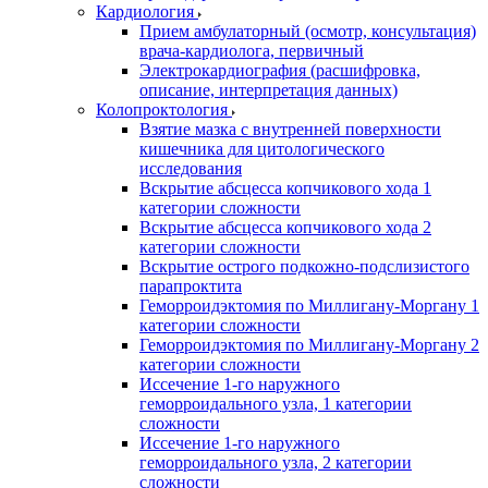
Кардиология
Прием амбулаторный (осмотр, консультация)
врача-кардиолога, первичный
Электрокардиография (расшифровка,
описание, интерпретация данных)
Колопроктология
Взятие мазка с внутренней поверхности
кишечника для цитологического
исследования
Вскрытие абсцесса копчикового хода 1
категории сложности
Вскрытие абсцесса копчикового хода 2
категории сложности
Вскрытие острого подкожно-подслизистого
парапроктита
Геморроидэктомия по Миллигану-Моргану 1
категории сложности
Геморроидэктомия по Миллигану-Моргану 2
категории сложности
Иссечение 1-го наружного
геморроидального узла, 1 категории
сложности
Иссечение 1-го наружного
геморроидального узла, 2 категории
сложности