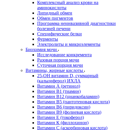
Комплексный анализ крови на
аминокислоты
Липидный обмен
Обмен пигментов
Программа неинвазивной диагностики
болезней печени
Специфические белки
Ферменты
Электролиты и микроэлементы
Биохимия мочи
Исследование конкремента
Разовая порция мочи
Суточная порция мочи
Витамины, жирные кислоты
25-OH витамин D, суммарный
(кальциферол) ИХЛА
Витамин А (ретинол)
Витамин В1 (тиамин)
Витамин В12 (цианкобаламин)
Витамин В5 (пантотеновая кислота)
Витамин В6 (пиридоксин)
Витамин В9 (фолиевая кислота)
Витамин Е (токоферол)
Витамин К (филлохинон)
Витамин С (аскорбиновая кислота)