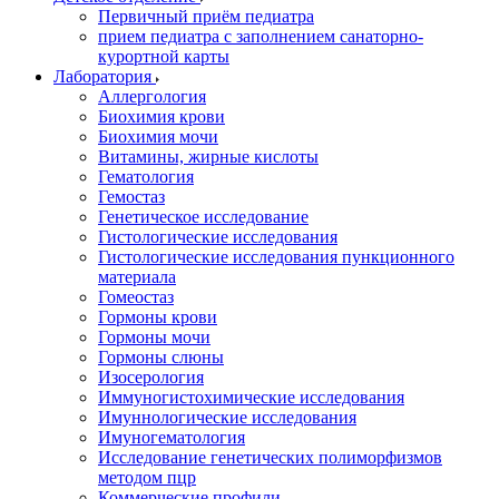
Первичный приём педиатра
прием педиатра с заполнением санаторно-
курортной карты
Лаборатория
Аллергология
Биохимия крови
Биохимия мочи
Витамины, жирные кислоты
Гематология
Гемостаз
Генетическое исследование
Гистологические исследования
Гистологические исследования пункционного
материала
Гомеостаз
Гормоны крови
Гормоны мочи
Гормоны слюны
Изосерология
Иммуногистохимические исследования
Имуннологические исследования
Имуногематология
Исследование генетических полиморфизмов
методом пцр
Коммерческие профили