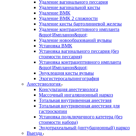
Удаление вагинального пессария
Удаление вагинальной кисты
Удаление ВМК
Удаление ВМК 2 сложности
Удаление кисты бартолиниевой железы
Удаление контрацептивного импланта
&quot;Импланон&quot;
Удаление новообразований вульвы
Установка ВМК
Установка вагинального пессария (без
стоимости пессария)
Установка контрацептивного импланта
&quot;Импланон&quot;
Энуклеация кисты вульвы
Эхогистеросальпингография
Анестезиология
Консультация анестезиолога
Массочный ингаляционный наркоз
Тотальная внутривенная анестезия
Тотальная внутривенная анестезия для
гастроскопии
Установка подключичного катетера (без
стоимости набора)
Эндотрахеальный (интубационный) наркоз
Выезда