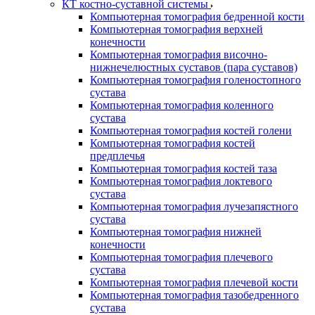
КТ костно-суставной системы
Компьютерная томография бедренной кости
Компьютерная томография верхней
конечности
Компьютерная томография височно-
нижнечелюстных суставов (пара суставов)
Компьютерная томография голеностопного
сустава
Компьютерная томография коленного
сустава
Компьютерная томография костей голени
Компьютерная томография костей
предплечья
Компьютерная томография костей таза
Компьютерная томография локтевого
сустава
Компьютерная томография лучезапястного
сустава
Компьютерная томография нижней
конечности
Компьютерная томография плечевого
сустава
Компьютерная томография плечевой кости
Компьютерная томография тазобедренного
сустава