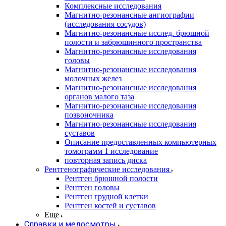
Комплексные исследования
Магнитно-резонансные ангиографии
(исследования сосудов)
Магнитно-резонансные исслед. брюшной
полости и забрюшинного пространства
Магнитно-резонансные исследования
головы
Магнитно-резонансные исследования
молочных желез
Магнитно-резонансные исследования
органов малого таза
Магнитно-резонансные исследования
позвоночника
Магнитно-резонансные исследования
суставов
Описание предоставленных компьютерных
томограмм 1 исследование
повторная запись диска
Рентгенографические исследования
Рентген брюшной полости
Рентген головы
Рентген грудной клетки
Рентген костей и суставов
Еще
Справки и медосмотры