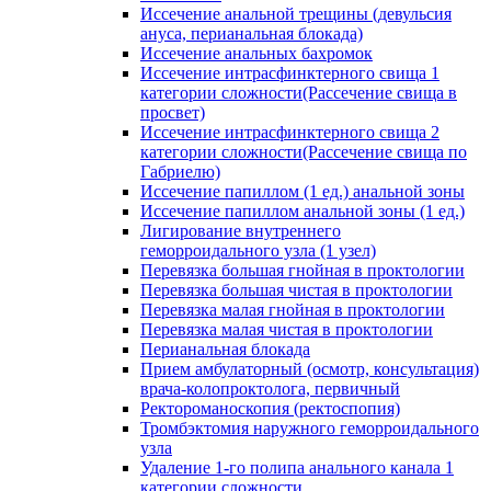
Иссечение анальной трещины (девульсия
ануса, перианальная блокада)
Иссечение анальных бахромок
Иссечение интрасфинктерного свища 1
категории сложности(Рассечение свища в
просвет)
Иссечение интрасфинктерного свища 2
категории сложности(Рассечение свища по
Габриелю)
Иссечение папиллом (1 ед.) анальной зоны
Иссечение папиллом анальной зоны (1 ед.)
Лигирование внутреннего
геморроидального узла (1 узел)
Перевязка большая гнойная в проктологии
Перевязка большая чистая в проктологии
Перевязка малая гнойная в проктологии
Перевязка малая чистая в проктологии
Перианальная блокада
Прием амбулаторный (осмотр, консультация)
врача-колопроктолога, первичный
Ректороманоскопия (ректоспопия)
Тромбэктомия наружного геморроидального
узла
Удаление 1-го полипа анального канала 1
категории сложности