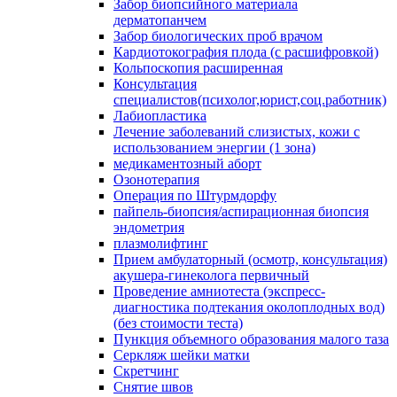
Забор биопсийного материала
дерматопанчем
Забор биологических проб врачом
Кардиотокография плода (с расшифровкой)
Кольпоскопия расширенная
Консультация
специалистов(психолог,юрист,соц.работник)
Лабиопластика
Лечение заболеваний слизистых, кожи с
использованием энергии (1 зона)
медикаментозный аборт
Озонотерапия
Операция по Штурмдорфу
пайпель-биопсия/аспирационная биопсия
эндометрия
плазмолифтинг
Прием амбулаторный (осмотр, консультация)
акушера-гинеколога первичный
Проведение амниотеста (экспресс-
диагностика подтекания околоплодных вод)
(без стоимости теста)
Пункция объемного образования малого таза
Серкляж шейки матки
Скретчинг
Снятие швов