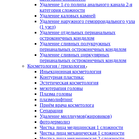
Удаление 1-го полипа анального канала 2-я
категория сложности
Удаление каловых камней
Удаление наружного геморроидального узла
(1 узел)
Удаление отдельных перианальных
остроконечных кондилом
Удаление сливных полукружных
перианальных остроконечных кондилом
Удаление сливных циркулярных
перианальных остроконечных кондилом
Косметология / трихология
Иньекционная косметология
Контурная пластика:
Эстетическая косметология
мезотерапия головы
Плазма головы
плазмолифтинг
Приём врача косметолога
Сепарация
Удаление миллиумов(жировиков)
фотодермолиз
Чистка лица медицинская 1 сложности
Чистка лица механическая 1 сложности
Чистка лица механическая 2 сложности