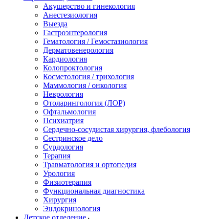
Акушерство и гинекология
Анестезиология
Выезда
Гастроэнтерология
Гематология / Гемостазиология
Дерматовенерология
Кардиология
Колопроктология
Косметология / трихология
Маммология / онкология
Неврология
Отоларингология (ЛОР)
Офтальмология
Психиатрия
Сердечно-сосудистая хирургия, флебология
Сестринское дело
Сурдология
Терапия
Травматология и ортопедия
Урология
Физиотерапия
Функциональная диагностика
Хирургия
Эндокринология
Детское отделение