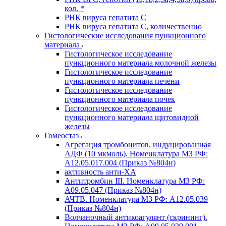
кол. *
РНК вируса гепатита C
РНК вируса гепатита C, количественно
Гистологические исследования пункционного
материала
Гистологическое исследование
пункционного материала молочной железы
Гистологическое исследование
пункционного материала печени
Гистологическое исследование
пункционного материала почек
Гистологическое исследование
пункционного материала щитовидной
железы
Гомеостаз
Агрегация тромбоцитов, индуцированная
АДФ (10 мкмоль). Номенклатура МЗ РФ:
A12.05.017.004 (Приказ №804н)
активность анти-ХА
Антитромбин III. Номенклатура МЗ РФ:
A09.05.047 (Приказ №804н)
АЧТВ. Номенклатура МЗ РФ: A12.05.039
(Приказ №804н)
Волчаночный антикоагулянт (скрининг).