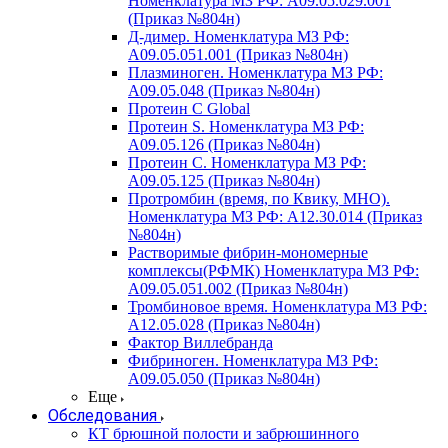
Номенклатура МЗ РФ: A09.05.029.001
(Приказ №804н)
Д-димер. Номенклатура МЗ РФ:
A09.05.051.001 (Приказ №804н)
Плазминоген. Номенклатура МЗ РФ:
A09.05.048 (Приказ №804н)
Протеин C Global
Протеин S. Номенклатура МЗ РФ:
A09.05.126 (Приказ №804н)
Протеин С. Номенклатура МЗ РФ:
A09.05.125 (Приказ №804н)
Протромбин (время, по Квику, МНО).
Номенклатура МЗ РФ: A12.30.014 (Приказ
№804н)
Растворимые фибрин-мономерные
комплексы(РФМК) Номенклатура МЗ РФ:
A09.05.051.002 (Приказ №804н)
Тромбиновое время. Номенклатура МЗ РФ:
A12.05.028 (Приказ №804н)
Фактор Виллебранда
Фибриноген. Номенклатура МЗ РФ:
A09.05.050 (Приказ №804н)
Еще
Обследования
КТ брюшной полости и забрюшинного