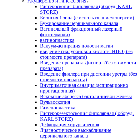
Акушерство и гинекология
Гистероскопия биполярная (оборуд. KARL
STORZ)
Биопсия 1 зона (с использованием энергии)
Бужирование цервикального канала
Вагинальный фракционный лазерный
фототермолиз
вагинопластика
Вакуум-аспирация полости матки
введение гиалуроновой кислоты НПО (без
стоимости препарата)
Введение препарата Диспорт (без стоимости
препарата)
Введение филлера при дистопии уретры (без
стоимости препарата)
Внутриматочная санация (аспирационно
ирригационная)
Вскрытие абсцесса бартолиниевой железы
Вульвоскопия
Гименопластика
Гистерорезектоскопия биполярная ( оборуд.
KARL STORZ)
Дефлорация хирургическая
Диагностическое выскабливание
цервикального канала