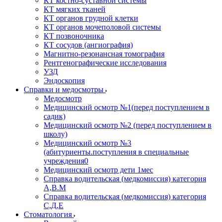
КТ костно-суставной системы
КТ мягких тканей
КТ органов грудной клетки
КТ органов мочеполовой системы
КТ позвоночника
КТ сосудов (ангиография)
Магнитно-резонансная томография
Рентгенографические исследования
УЗД
Эндоскопия
Справки и медосмотры
Медосмотр
Медицинский осмотр №1(перед поступлением в
садик)
Медицинский осмотр №2 (перед поступлением в
школу)
Медицинский осмотр №3
(абитуриенты.поступления в специальные
учреждения0
Медицинский осмотр дети 1мес
Справка водительская (медкомиссия) категория
А,В.М
Справка водительская (медкомиссия) категория
С,Д,Е
Стоматология