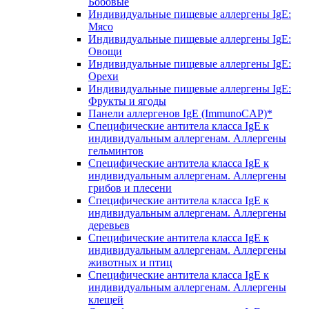
Бобовые
Индивидуальные пищевые аллергены IgE:
Мясо
Индивидуальные пищевые аллергены IgE:
Овощи
Индивидуальные пищевые аллергены IgE:
Орехи
Индивидуальные пищевые аллергены IgE:
Фрукты и ягоды
Панели аллергенов IgE (ImmunoCAP)*
Специфические антитела класса IgE к
индивидуальным аллергенам. Аллергены
гельминтов
Специфические антитела класса IgE к
индивидуальным аллергенам. Аллергены
грибов и плесени
Специфические антитела класса IgE к
индивидуальным аллергенам. Аллергены
деревьев
Специфические антитела класса IgE к
индивидуальным аллергенам. Аллергены
животных и птиц
Специфические антитела класса IgE к
индивидуальным аллергенам. Аллергены
клещей