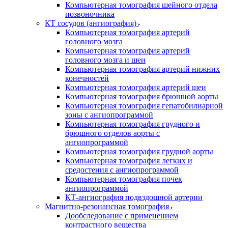
Компьютерная томография шейного отдела
позвоночника
КТ сосудов (ангиография)
Компьютерная томография артерий
головного мозга
Компьютерная томография артерий
головного мозга и шеи
Компьютерная томография артерий нижних
конечностей
Компьютерная томография артерий шеи
Компьютерная томография брюшной аорты
Компьютерная томография гепатобилиарной
зоны с ангиопрограммой
Компьютерная томография грудного и
брюшного отделов аорты с
ангиопрограммой
Компьютерная томография грудной аорты
Компьютерная томография легких и
средостения с ангиопрограммой
Компьютерная томография почек
ангиопрограммой
КТ-ангиография подвздошной артерии
Магнитно-резонансная томография
Дообследование с применением
контрастного вещества