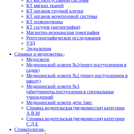
КТ костно-суставной системы
КТ мягких тканей
КТ органов грудной клетки
КТ органов мочеполовой системы
КТ позвоночника
КТ сосудов (ангиография)
Магнитно-резонансная томография
Рентгенографические исследования
УЗД
Эндоскопия
Справки и медосмотры
Медосмотр
Медицинский осмотр №1(перед поступлением в
садик)
Медицинский осмотр №2 (перед поступлением в
школу)
Медицинский осмотр №3
(абитуриенты.поступления в специальные
учреждения0
Медицинский осмотр дети 1мес
Справка водительская (медкомиссия) категория
А,В.М
Справка водительская (медкомиссия) категория
С,Д,Е
Стоматология