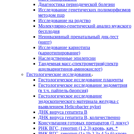
Диагностика периодической болезни
Исследование генетических полиморфизмов
методом пцр
Исследование на родство
Молекулярно-генетический анализ мужского
бесплодия
Неинвазивный пренатальный днк-тест
(нипт)
Исследование кариотипа
(кариотипирование)
Наследственные эпилепсии
Тандемная масс-спектрометрия(спектр
ацилкарнитинов,аминокислот)
Гистологические исследования
Гистологическое исследование плаценты
Гистологическое исследование эндометрия
(в т.ч. пайпель-биопсия)
Гистологическое исследование
эндоскопического материала желудка с
выявлением Helicobacter pylori
ДНК вируса гепатита B
ДНК вируса гепатита B, количественно
Консультация готовых препаратов (1 локус)
РНК ВГC, генотип (1,2,3) кровь, кач. *
РНК ВГC, генотип (1a,1b,2,3a,4,5a,6) кровь,