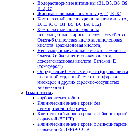
Водорастворимые витамины (B1, B5, B6, В9,
В12, С)
Жирорастворимые витамины (A, D, E, K)
Комплексный анализ крови на витамины (A,
D, E, K, C, B1, B5, B6, В9, B12)
Комплексный анализ крови на
ненасыщенные жирные кислоты семейства
Омега-6 (линолевая кислота, линоленовая
кислота, арахидоновая кислота)
Ненасыщенные жирные кислоты семейства
Омега-3 (эйкозапентаеновая кислота,
докозагексаеновая кислота, Витамин E
(токоферол))
Определение Омега-3 индекса (оценка риска
внезапной сердечной смерти, инфаркта
миокарда и других сердечно-сосудистых
заболеваний)
Гематология
карбоксигемоглобин
Клинический анализ крови без
лейкоцитарной формулы
Клинический анализ крови с лейкоцитарной
формулой (5DIFF)
Клинический анализ крови с лейкоцитарной
формулой (5DIFF) + СОЭ