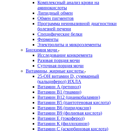
Комплексный анализ крови на
аминокислоты
Липидный обмен
Обмен пигментов
Программа неинвазивной диагностики
болезней печени
Специфические белки
Ферменты
Электролиты и микроэлементы
Биохимия мочи
Исследование конкремента
Разовая порция мочи
Суточная порция мочи
Витамины, жирные кислоты
25-OH витамин D, суммарный
(кальциферол) ИХЛА
Витамин А (ретинол)
Витамин В1 (тиамин)
Витамин В12 (цианкобаламин)
Витамин В5 (пантотеновая кислота)
Витамин В6 (пиридоксин)
Витамин В9 (фолиевая кислота)
Витамин Е (токоферол)
Витамин К (филлохинон)
Витамин С (аскорбиновая кислота)