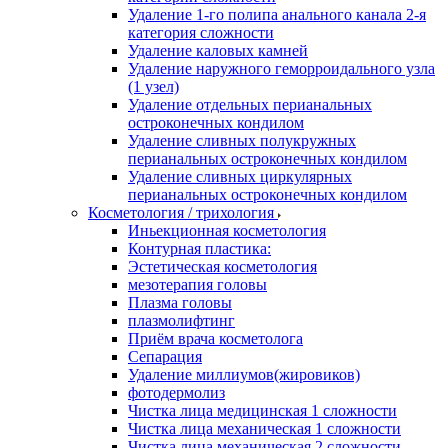
Удаление 1-го полипа анального канала 2-я
категория сложности
Удаление каловых камней
Удаление наружного геморроидального узла
(1 узел)
Удаление отдельных перианальных
остроконечных кондилом
Удаление сливных полукружных
перианальных остроконечных кондилом
Удаление сливных циркулярных
перианальных остроконечных кондилом
Косметология / трихология
Иньекционная косметология
Контурная пластика:
Эстетическая косметология
мезотерапия головы
Плазма головы
плазмолифтинг
Приём врача косметолога
Сепарация
Удаление миллиумов(жировиков)
фотодермолиз
Чистка лица медицинская 1 сложности
Чистка лица механическая 1 сложности
Чистка лица механическая 2 сложности