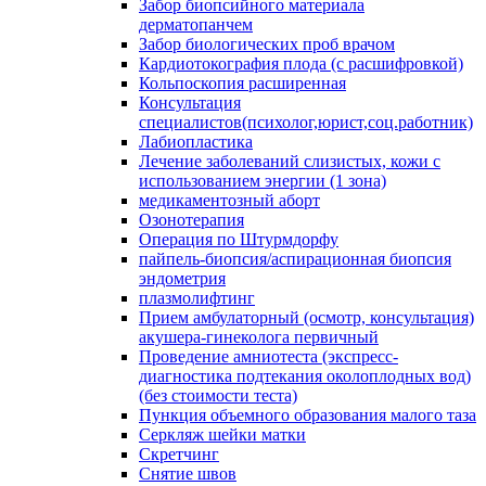
Забор биопсийного материала
дерматопанчем
Забор биологических проб врачом
Кардиотокография плода (с расшифровкой)
Кольпоскопия расширенная
Консультация
специалистов(психолог,юрист,соц.работник)
Лабиопластика
Лечение заболеваний слизистых, кожи с
использованием энергии (1 зона)
медикаментозный аборт
Озонотерапия
Операция по Штурмдорфу
пайпель-биопсия/аспирационная биопсия
эндометрия
плазмолифтинг
Прием амбулаторный (осмотр, консультация)
акушера-гинеколога первичный
Проведение амниотеста (экспресс-
диагностика подтекания околоплодных вод)
(без стоимости теста)
Пункция объемного образования малого таза
Серкляж шейки матки
Скретчинг
Снятие швов