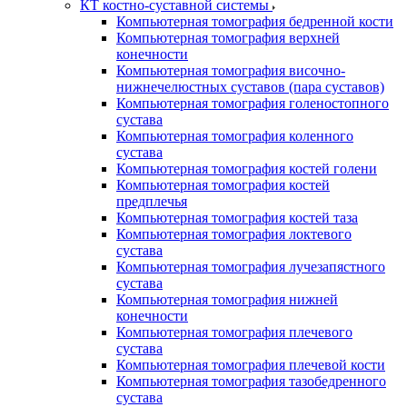
КТ костно-суставной системы
Компьютерная томография бедренной кости
Компьютерная томография верхней
конечности
Компьютерная томография височно-
нижнечелюстных суставов (пара суставов)
Компьютерная томография голеностопного
сустава
Компьютерная томография коленного
сустава
Компьютерная томография костей голени
Компьютерная томография костей
предплечья
Компьютерная томография костей таза
Компьютерная томография локтевого
сустава
Компьютерная томография лучезапястного
сустава
Компьютерная томография нижней
конечности
Компьютерная томография плечевого
сустава
Компьютерная томография плечевой кости
Компьютерная томография тазобедренного
сустава