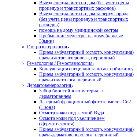
Выезд специалиста на дом (без учета цены
процедур и транспортных расходов)
Выезд специалиста на дом за черту города
(без учета цены процедур и транспортных
расходов)
помощь на дому медицинской сестры
Пребывание медсетры на дому (каждые
30мин)
Гастроэнтерология
Прием амбулаторный (осмотр, консультация)
врача-гастроэнтеролога, первичный
Гематология / Гемостазиология
Консультация специалиста по антиэйджингу
Прием амбулаторный (осмотр, консультация)
врача-гематолога, первичный
Дерматовенерология
Забор биопсийного материала
дерматопанчем
Лазерный фракционный фототермолиз Со2
(1 зона)
Осмотр кожи под лампой Вуда
Осмотр кожи под увеличением
(Дерматоскопия)
Прием амбулаторный (осмотр, консультация)
врача-дерматовенеролога, первичный