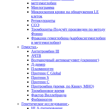
метгемоглобин
Миелограмма
Микроскопия крови на обнаружения LE
клеток
Ретикулоциты
СОЭ
Тромбоциты-Подсчёт произведен по методу
Фонио
Фракции гемоглобина (карбоксигемоглобин
и метгемоглобин)
Гемостаз
Антитромбин III
АЧТВ
Волчаночный антикоагулянт (скрининг)
Д-димер
Плазминоген
Протеин C Global
Протеин S
Протеин С
Протромбин (время, по Квику, МНО)
Тромбиновое время
Фактор Виллебранда
Фибриноген
Генетическое исследование
HLA-типирование