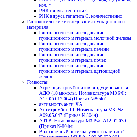
кол. *
РНК вируса гепатита C
РНК вируса гепатита C, количественно
Гистологические исследования пункционного
материала
Гистологическое исследование
пункционного материала молочной железы
Гистологическое исследование
пункционного материала печени
Гистологическое исследование
пункционного материала почек
Гистологическое исследование
пункционного материала щитовидной
железы
Гомеостаз
Агрегация тромбоцитов, индуцированная
АДФ (10 мкмоль). Номенклатура МЗ РФ:
A12.05.017.004 (Приказ №804н)
активность анти-ХА
Антитромбин III. Номенклатура МЗ РФ:
A09.05.047 (Приказ №804н)
АЧТВ. Номенклатура МЗ РФ: A12.05.039
(Приказ №804н)
Волчаночный антикоагулянт (скрининг).