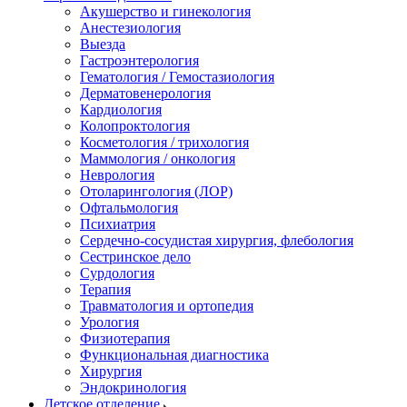
Акушерство и гинекология
Анестезиология
Выезда
Гастроэнтерология
Гематология / Гемостазиология
Дерматовенерология
Кардиология
Колопроктология
Косметология / трихология
Маммология / онкология
Неврология
Отоларингология (ЛОР)
Офтальмология
Психиатрия
Сердечно-сосудистая хирургия, флебология
Сестринское дело
Сурдология
Терапия
Травматология и ортопедия
Урология
Физиотерапия
Функциональная диагностика
Хирургия
Эндокринология
Детское отделение