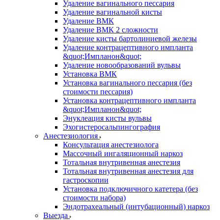
Удаление вагинального пессария
Удаление вагинальной кисты
Удаление ВМК
Удаление ВМК 2 сложности
Удаление кисты бартолиниевой железы
Удаление контрацептивного импланта
&quot;Импланон&quot;
Удаление новообразований вульвы
Установка ВМК
Установка вагинального пессария (без
стоимости пессария)
Установка контрацептивного импланта
&quot;Импланон&quot;
Энуклеация кисты вульвы
Эхогистеросальпингография
Анестезиология
Консультация анестезиолога
Массочный ингаляционный наркоз
Тотальная внутривенная анестезия
Тотальная внутривенная анестезия для
гастроскопии
Установка подключичного катетера (без
стоимости набора)
Эндотрахеальный (интубационный) наркоз
Выезда