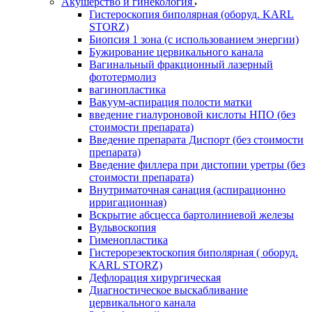
Акушерство и гинекология
Гистероскопия биполярная (оборуд. KARL
STORZ)
Биопсия 1 зона (с использованием энергии)
Бужирование цервикального канала
Вагинальный фракционный лазерный
фототермолиз
вагинопластика
Вакуум-аспирация полости матки
введение гиалуроновой кислоты НПО (без
стоимости препарата)
Введение препарата Диспорт (без стоимости
препарата)
Введение филлера при дистопии уретры (без
стоимости препарата)
Внутриматочная санация (аспирационно
ирригационная)
Вскрытие абсцесса бартолиниевой железы
Вульвоскопия
Гименопластика
Гистерорезектоскопия биполярная ( оборуд.
KARL STORZ)
Дефлорация хирургическая
Диагностическое выскабливание
цервикального канала