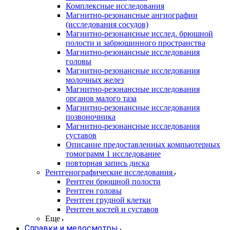
Комплексные исследования
Магнитно-резонансные ангиографии
(исследования сосудов)
Магнитно-резонансные исслед. брюшной
полости и забрюшинного пространства
Магнитно-резонансные исследования
головы
Магнитно-резонансные исследования
молочных желез
Магнитно-резонансные исследования
органов малого таза
Магнитно-резонансные исследования
позвоночника
Магнитно-резонансные исследования
суставов
Описание предоставленных компьютерных
томограмм 1 исследование
повторная запись диска
Рентгенографические исследования
Рентген брюшной полости
Рентген головы
Рентген грудной клетки
Рентген костей и суставов
Еще
Справки и медосмотры