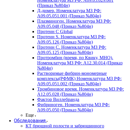
Номенклатура МЗ РФ: A09.05.029.001
(Приказ №804н)
Д-димер. Номенклатура МЗ РФ:
A09.05.051.001 (Приказ №804н)
Плазминоген. Номенклатура МЗ РФ:
A09.05.048 (Приказ №804н)
Протеин C Global
Протеин S. Номенклатура МЗ РФ:
A09.05.126 (Приказ №804н)
Протеин С. Номенклатура МЗ РФ:
A09.05.125 (Приказ №804н)
Протромбин (время, по Квику, МНО).
Номенклатура МЗ РФ: A12.30.014 (Приказ
№804н)
Растворимые фибрин-мономерные
комплексы(РФМК) Номенклатура МЗ РФ:
A09.05.051.002 (Приказ №804н)
Тромбиновое время. Номенклатура МЗ РФ:
A12.05.028 (Приказ №804н)
Фактор Виллебранда
Фибриноген. Номенклатура МЗ РФ:
A09.05.050 (Приказ №804н)
Еще
Обследования
КТ брюшной полости и забрюшинного