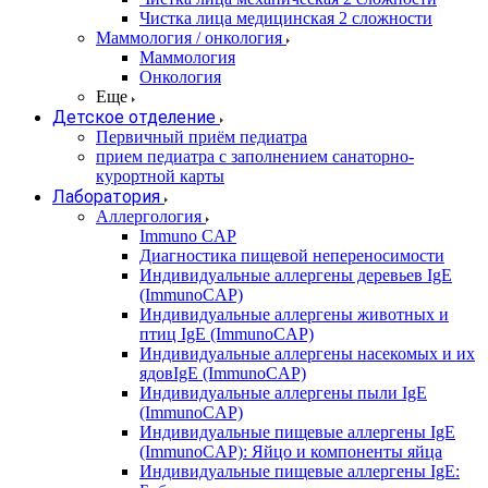
Чистка лица медицинская 2 сложности
Маммология / онкология
Маммология
Онкология
Еще
Детское отделение
Первичный приём педиатра
прием педиатра с заполнением санаторно-
курортной карты
Лаборатория
Аллергология
Immuno CAP
Диагностика пищевой непереносимости
Индивидуальные аллергены деревьев IgE
(ImmunoCAP)
Индивидуальные аллергены животных и
птиц IgE (ImmunoCAP)
Индивидуальные аллергены насекомых и их
ядовIgE (ImmunoCAP)
Индивидуальные аллергены пыли IgE
(ImmunoCAP)
Индивидуальные пищевые аллергены IgE
(ImmunoCAP): Яйцо и компоненты яйца
Индивидуальные пищевые аллергены IgE: