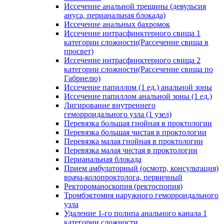
Иссечение анальной трещины (девульсия
ануса, перианальная блокада)
Иссечение анальных бахромок
Иссечение интрасфинктерного свища 1
категории сложности(Рассечение свища в
просвет)
Иссечение интрасфинктерного свища 2
категории сложности(Рассечение свища по
Габриелю)
Иссечение папиллом (1 ед.) анальной зоны
Иссечение папиллом анальной зоны (1 ед.)
Лигирование внутреннего
геморроидального узла (1 узел)
Перевязка большая гнойная в проктологии
Перевязка большая чистая в проктологии
Перевязка малая гнойная в проктологии
Перевязка малая чистая в проктологии
Перианальная блокада
Прием амбулаторный (осмотр, консультация)
врача-колопроктолога, первичный
Ректороманоскопия (ректоспопия)
Тромбэктомия наружного геморроидального
узла
Удаление 1-го полипа анального канала 1
категории сложности