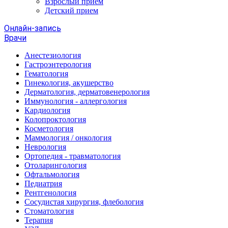
Взрослый прием
Детский прием
Онлайн-запись
Врачи
Анестезиология
Гастроэнтерология
Гематология
Гинекология, акушерство
Дерматология, дерматовенерология
Иммунология - аллергология
Кардиология
Колопроктология
Косметология
Маммология / онкология
Неврология
Ортопедия - травматология
Отоларингология
Офтальмология
Педиатрия
Рентгенология
Сосудистая хирургия, флебология
Стоматология
Терапия