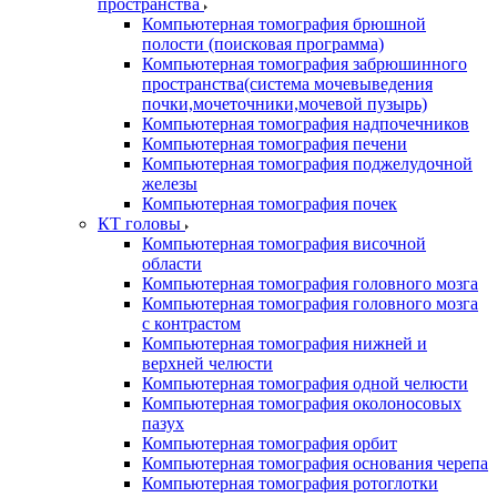
пространства
Компьютерная томография брюшной
полости (поисковая программа)
Компьютерная томография забрюшинного
пространства(система мочевыведения
почки,мочеточники,мочевой пузырь)
Компьютерная томография надпочечников
Компьютерная томография печени
Компьютерная томография поджелудочной
железы
Компьютерная томография почек
КТ головы
Компьютерная томография височной
области
Компьютерная томография головного мозга
Компьютерная томография головного мозга
с контрастом
Компьютерная томография нижней и
верхней челюсти
Компьютерная томография одной челюсти
Компьютерная томография околоносовых
пазух
Компьютерная томография орбит
Компьютерная томография основания черепа
Компьютерная томография ротоглотки