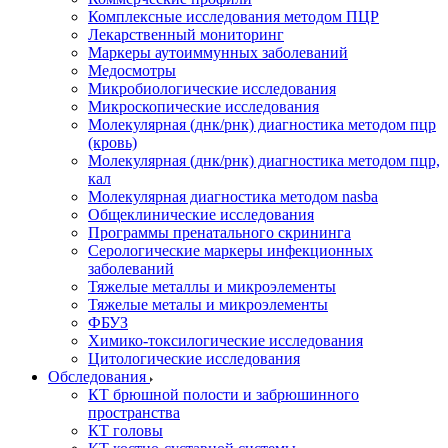
Комплексные исследования методом ПЦР
Лекарственный мониторинг
Маркеры аутоиммунных заболеваний
Медосмотры
Микробиологические исследования
Микроскопические исследования
Молекулярная (днк/рнк) диагностика методом пцр
(кровь)
Молекулярная (днк/рнк) диагностика методом пцр,
кал
Молекулярная диагностика методом nasba
Общеклинические исследования
Программы пренатального скрининга
Серологические маркеры инфекционных
заболеваний
Тяжелые металлы и микроэлементы
Тяжелые металы и микроэлементы
ФБУЗ
Химико-токсилогические исследования
Цитологические исследования
Обследования
КТ брюшной полости и забрюшинного
пространства
КТ головы