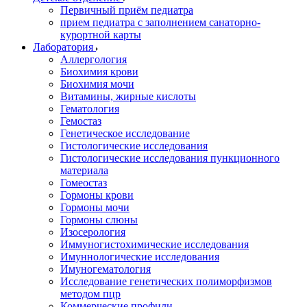
Первичный приём педиатра
прием педиатра с заполнением санаторно-
курортной карты
Лаборатория
Аллергология
Биохимия крови
Биохимия мочи
Витамины, жирные кислоты
Гематология
Гемостаз
Генетическое исследование
Гистологические исследования
Гистологические исследования пункционного
материала
Гомеостаз
Гормоны крови
Гормоны мочи
Гормоны слюны
Изосерология
Иммуногистохимические исследования
Имуннологические исследования
Имуногематология
Исследование генетических полиморфизмов
методом пцр
Коммерческие профили