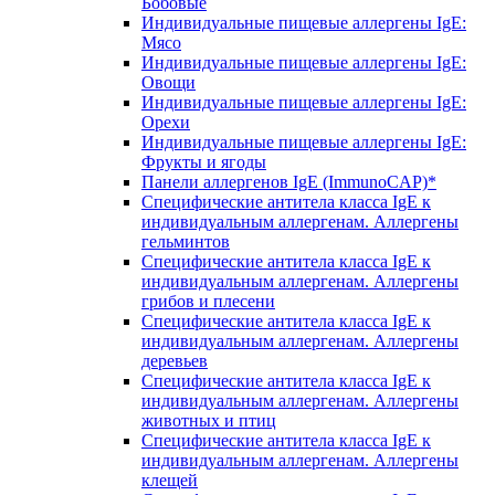
Бобовые
Индивидуальные пищевые аллергены IgE:
Мясо
Индивидуальные пищевые аллергены IgE:
Овощи
Индивидуальные пищевые аллергены IgE:
Орехи
Индивидуальные пищевые аллергены IgE:
Фрукты и ягоды
Панели аллергенов IgE (ImmunoCAP)*
Специфические антитела класса IgE к
индивидуальным аллергенам. Аллергены
гельминтов
Специфические антитела класса IgE к
индивидуальным аллергенам. Аллергены
грибов и плесени
Специфические антитела класса IgE к
индивидуальным аллергенам. Аллергены
деревьев
Специфические антитела класса IgE к
индивидуальным аллергенам. Аллергены
животных и птиц
Специфические антитела класса IgE к
индивидуальным аллергенам. Аллергены
клещей