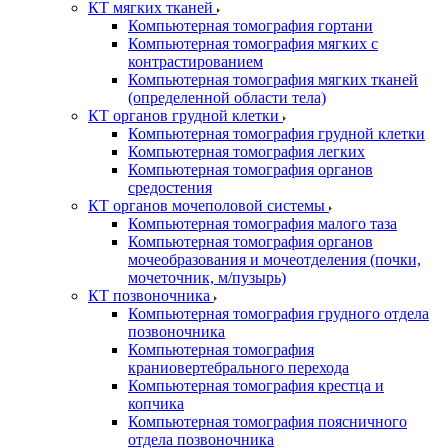
КТ мягких тканей
Компьютерная томография гортани
Компьютерная томография мягких с
контрастированием
Компьютерная томография мягких тканей
(определенной области тела)
КТ органов грудной клетки
Компьютерная томография грудной клетки
Компьютерная томография легких
Компьютерная томография органов
средостения
КТ органов мочеполовой системы
Компьютерная томография малого таза
Компьютерная томография органов
мочеобразования и мочеотделения (почки,
мочеточник, м/пузырь)
КТ позвоночника
Компьютерная томография грудного отдела
позвоночника
Компьютерная томография
краниовертебрального перехода
Компьютерная томография крестца и
копчика
Компьютерная томография поясничного
отдела позвоночника