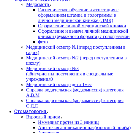
Медосмотр
Гигиеническое обучение и аттестация с
оформлением штампа и голограммы в
личной медицинской книжке (ЛМК)
Оформление личной медицинской книжки
Оформление и выдача личной медицинской
книжки (бумажного формата) с голограммой
фото
Медицинский осмотр №1(перед поступлением в
садик)
Медицинский осмотр №2 (перед поступлением в
школу)
Медицинский осмотр №3
(абитуриенты.поступления в специальные
учреждения0
Медицинский осмотр дети 1мес
Справка водительская (медкомиссия) категория
А,В.М
Справка водительская (медкомиссия) категория
С,Д,Е
Стоматология
Взрослый прием
Иммедиат протез из 3 единиц
Анестезия аппликационная(взрослый приём)
Анестезия