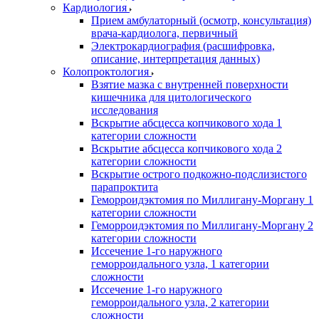
Кардиология
Прием амбулаторный (осмотр, консультация)
врача-кардиолога, первичный
Электрокардиография (расшифровка,
описание, интерпретация данных)
Колопроктология
Взятие мазка с внутренней поверхности
кишечника для цитологического
исследования
Вскрытие абсцесса копчикового хода 1
категории сложности
Вскрытие абсцесса копчикового хода 2
категории сложности
Вскрытие острого подкожно-подслизистого
парапроктита
Геморроидэктомия по Миллигану-Моргану 1
категории сложности
Геморроидэктомия по Миллигану-Моргану 2
категории сложности
Иссечение 1-го наружного
геморроидального узла, 1 категории
сложности
Иссечение 1-го наружного
геморроидального узла, 2 категории
сложности