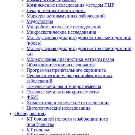
Комплексные исследования методом ПЦР
Лекарственный мониторинг
Маркеры аутоиммунных заболеваний
Медосмотры
Микробиологические исследования
Микроскопические исследования
Молекулярная (днк/рнк) диагностика методом пцр
(кровь)
Молекулярная (днк/рнк) диагностика методом пцр,
кал
Молекулярная диагностика методом nasba
Общеклинические исследования
Программы пренатального скрининга
Серологические маркеры инфекционных
заболеваний
Тяжелые металлы и микроэлементы
Тяжелые металы и микроэлементы
ФБУЗ
Химико-токсилогические исследования
Цитологические исследования
Обследования
КТ брюшной полости и забрюшинного
пространства
КТ головы