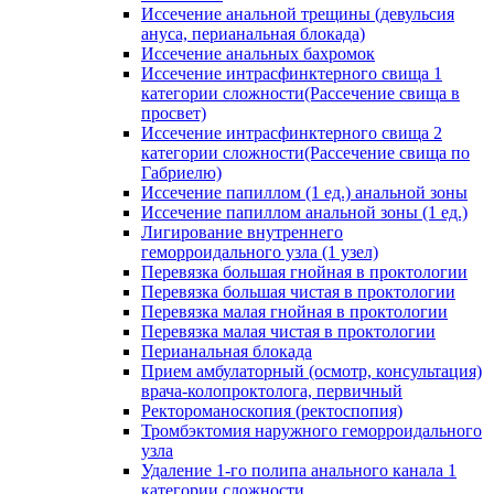
Иссечение анальной трещины (девульсия
ануса, перианальная блокада)
Иссечение анальных бахромок
Иссечение интрасфинктерного свища 1
категории сложности(Рассечение свища в
просвет)
Иссечение интрасфинктерного свища 2
категории сложности(Рассечение свища по
Габриелю)
Иссечение папиллом (1 ед.) анальной зоны
Иссечение папиллом анальной зоны (1 ед.)
Лигирование внутреннего
геморроидального узла (1 узел)
Перевязка большая гнойная в проктологии
Перевязка большая чистая в проктологии
Перевязка малая гнойная в проктологии
Перевязка малая чистая в проктологии
Перианальная блокада
Прием амбулаторный (осмотр, консультация)
врача-колопроктолога, первичный
Ректороманоскопия (ректоспопия)
Тромбэктомия наружного геморроидального
узла
Удаление 1-го полипа анального канала 1
категории сложности