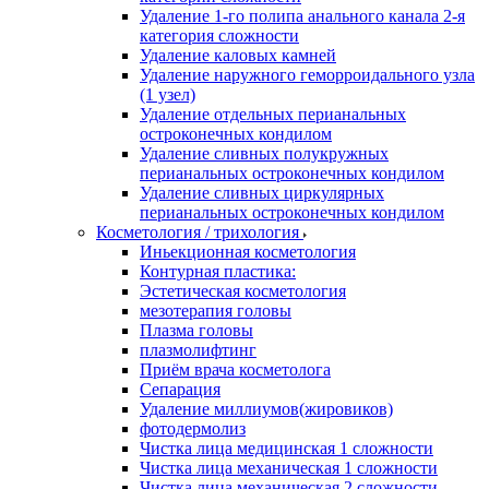
Удаление 1-го полипа анального канала 2-я
категория сложности
Удаление каловых камней
Удаление наружного геморроидального узла
(1 узел)
Удаление отдельных перианальных
остроконечных кондилом
Удаление сливных полукружных
перианальных остроконечных кондилом
Удаление сливных циркулярных
перианальных остроконечных кондилом
Косметология / трихология
Иньекционная косметология
Контурная пластика:
Эстетическая косметология
мезотерапия головы
Плазма головы
плазмолифтинг
Приём врача косметолога
Сепарация
Удаление миллиумов(жировиков)
фотодермолиз
Чистка лица медицинская 1 сложности
Чистка лица механическая 1 сложности
Чистка лица механическая 2 сложности