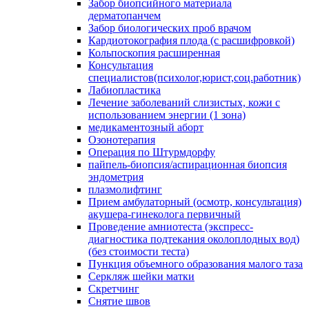
Забор биопсийного материала
дерматопанчем
Забор биологических проб врачом
Кардиотокография плода (с расшифровкой)
Кольпоскопия расширенная
Консультация
специалистов(психолог,юрист,соц.работник)
Лабиопластика
Лечение заболеваний слизистых, кожи с
использованием энергии (1 зона)
медикаментозный аборт
Озонотерапия
Операция по Штурмдорфу
пайпель-биопсия/аспирационная биопсия
эндометрия
плазмолифтинг
Прием амбулаторный (осмотр, консультация)
акушера-гинеколога первичный
Проведение амниотеста (экспресс-
диагностика подтекания околоплодных вод)
(без стоимости теста)
Пункция объемного образования малого таза
Серкляж шейки матки
Скретчинг
Снятие швов