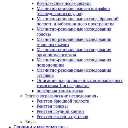
Комплексные исследования
Магнитно-резонансные ангиографии
(исследования сосудов)
Магнитно-резонансные исслед. брюшной
полости и забрюшинного пространства
Магнитно-резонансные исследования
головы
Магнитно-резонансные исследования
молочных желез
Магнитно-резонансные исследования
органов малого таза
Магнитно-резонансные исследования
позвоночника
Магнитно-резонансные исследования
суставов
Описание предоставленных компьютерных
томограмм 1 исследование
повторная запись диска
Рентгенографические исследования
Рентген брюшной полости
Рентген головы
Рентген грудной клетки
Рентген костей и суставов
Еще
Справки и медосмотры