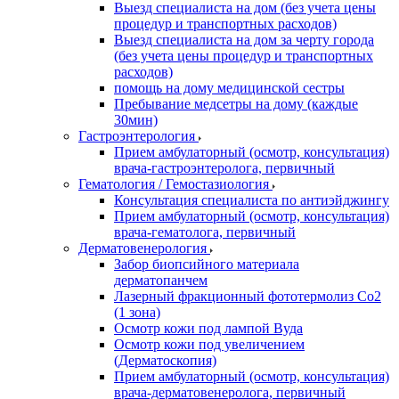
Выезд специалиста на дом (без учета цены
процедур и транспортных расходов)
Выезд специалиста на дом за черту города
(без учета цены процедур и транспортных
расходов)
помощь на дому медицинской сестры
Пребывание медсетры на дому (каждые
30мин)
Гастроэнтерология
Прием амбулаторный (осмотр, консультация)
врача-гастроэнтеролога, первичный
Гематология / Гемостазиология
Консультация специалиста по антиэйджингу
Прием амбулаторный (осмотр, консультация)
врача-гематолога, первичный
Дерматовенерология
Забор биопсийного материала
дерматопанчем
Лазерный фракционный фототермолиз Со2
(1 зона)
Осмотр кожи под лампой Вуда
Осмотр кожи под увеличением
(Дерматоскопия)
Прием амбулаторный (осмотр, консультация)
врача-дерматовенеролога, первичный