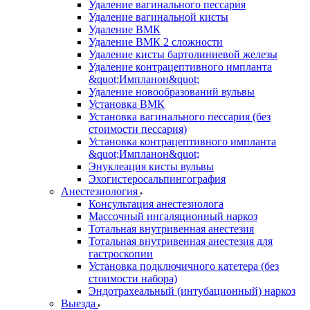
Удаление вагинального пессария
Удаление вагинальной кисты
Удаление ВМК
Удаление ВМК 2 сложности
Удаление кисты бартолиниевой железы
Удаление контрацептивного импланта
&quot;Импланон&quot;
Удаление новообразований вульвы
Установка ВМК
Установка вагинального пессария (без
стоимости пессария)
Установка контрацептивного импланта
&quot;Импланон&quot;
Энуклеация кисты вульвы
Эхогистеросальпингография
Анестезиология
Консультация анестезиолога
Массочный ингаляционный наркоз
Тотальная внутривенная анестезия
Тотальная внутривенная анестезия для
гастроскопии
Установка подключичного катетера (без
стоимости набора)
Эндотрахеальный (интубационный) наркоз
Выезда