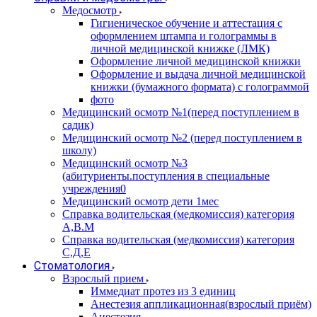
Медосмотр
Гигиеническое обучение и аттестация с
оформлением штампа и голограммы в
личной медицинской книжке (ЛМК)
Оформление личной медицинской книжки
Оформление и выдача личной медицинской
книжки (бумажного формата) с голограммой
фото
Медицинский осмотр №1(перед поступлением в
садик)
Медицинский осмотр №2 (перед поступлением в
школу)
Медицинский осмотр №3
(абитуриенты.поступления в специальные
учреждения0
Медицинский осмотр дети 1мес
Справка водительская (медкомиссия) категория
А,В.М
Справка водительская (медкомиссия) категория
С,Д,Е
Стоматология
Взрослый прием
Иммедиат протез из 3 единиц
Анестезия аппликационная(взрослый приём)
Анестезия