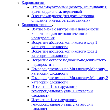
Кардиология
Прием амбулаторный (осмотр, консультация)
врача-кардиолога, первичный
Электрокардиография (расшифровка,
описание, интерпретация данных)
Колопроктология
Взятие мазка с внутренней поверхности
кишечника для цитологического
исследования
Вскрытие абсцесса копчикового хода 1
категории сложности
Вскрытие абсцесса копчикового хода 2
категории сложности
Вскрытие острого подкожно-подслизистого
парапроктита
Геморроидэктомия по Миллигану-Моргану 1
категории сложности
Геморроидэктомия по Миллигану-Моргану 2
категории сложности
Иссечение 1-го наружного
геморроидального узла, 1 категории
сложности
Иссечение 1-го наружного
геморроидального узла, 2 категории
сложности