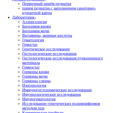
Первичный приём педиатра
прием педиатра с заполнением санаторно-
курортной карты
Лаборатория
Аллергология
Биохимия крови
Биохимия мочи
Витамины, жирные кислоты
Гематология
Гемостаз
Генетическое исследование
Гистологические исследования
Гистологические исследования пункционного
материала
Гомеостаз
Гормоны крови
Гормоны мочи
Гормоны слюны
Изосерология
Иммуногистохимические исследования
Имуннологические исследования
Имуногематология
Исследование генетических полиморфизмов
методом пцр
Коммерческие профили