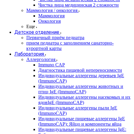
Чистка лица медицинская 2 сложности
Маммология / онкология
Маммология
Онкология
Еще
Детское отделение
Первичный приём педиатра
прием педиатра с заполнением санаторно-
курортной карты
Лаборатория
Аллергология
Immuno CAP
Диагностика пищевой непереносимости
Индивидуальные аллергены деревьев IgE
(ImmunoCAP)
Индивидуальные аллергены животных и
птиц IgE (ImmunoCAP)
Индивидуальные аллергены насекомых и их
ядовIgE (ImmunoCAP)
Индивидуальные аллергены пыли IgE
(ImmunoCAP)
Индивидуальные пищевые аллергены IgE
(ImmunoCAP): Яйцо и компоненты яйца
Индивидуальные пищевые аллергены IgE: