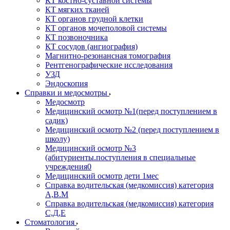
КТ костно-суставной системы
КТ мягких тканей
КТ органов грудной клетки
КТ органов мочеполовой системы
КТ позвоночника
КТ сосудов (ангиография)
Магнитно-резонансная томография
Рентгенографические исследования
УЗД
Эндоскопия
Справки и медосмотры
Медосмотр
Медицинский осмотр №1(перед поступлением в
садик)
Медицинский осмотр №2 (перед поступлением в
школу)
Медицинский осмотр №3
(абитуриенты.поступления в специальные
учреждения0
Медицинский осмотр дети 1мес
Справка водительская (медкомиссия) категория
А,В.М
Справка водительская (медкомиссия) категория
С,Д,Е
Стоматология