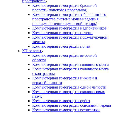
пространства
Компьютерная томография брюшной
полости (поисковая программа)
Компьютерная томография забрюшинного
пространства(система мочевыведения
почки,мочеточники,мочевой пузырь)
Компьютерная томография надпочечников
Компьютерная томография печени
Компьютерная томография поджелудочной
железы
Компьютерная томография почек
КТ головы
Компьютерная томография височной
области
Компьютерная томография головного мозга
Компьютерная томография головного мозга
с контрастом
Компьютерная томография нижней и
верхней челюсти
Компьютерная томография одной челюсти
Компьютерная томография околоносовых
пазух
Компьютерная томография орбит
Компьютерная томография основания черепа
Компьютерная томография ротоглотки