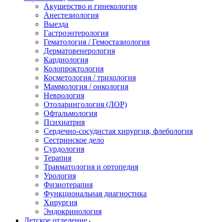
Акушерство и гинекология
Анестезиология
Выезда
Гастроэнтерология
Гематология / Гемостазиология
Дерматовенерология
Кардиология
Колопроктология
Косметология / трихология
Маммология / онкология
Неврология
Отоларингология (ЛОР)
Офтальмология
Психиатрия
Сердечно-сосудистая хирургия, флебология
Сестринское дело
Сурдология
Терапия
Травматология и ортопедия
Урология
Физиотерапия
Функциональная диагностика
Хирургия
Эндокринология
Детское отделение