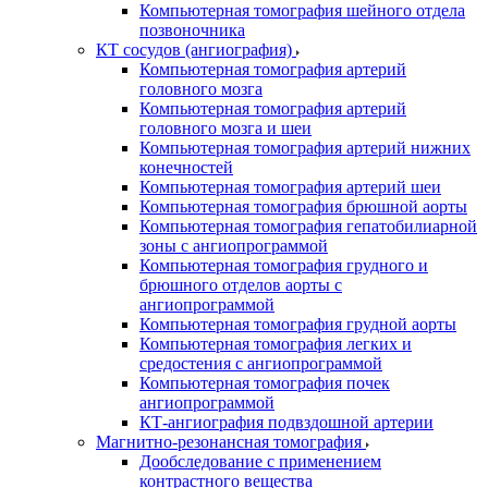
Компьютерная томография шейного отдела
позвоночника
КТ сосудов (ангиография)
Компьютерная томография артерий
головного мозга
Компьютерная томография артерий
головного мозга и шеи
Компьютерная томография артерий нижних
конечностей
Компьютерная томография артерий шеи
Компьютерная томография брюшной аорты
Компьютерная томография гепатобилиарной
зоны с ангиопрограммой
Компьютерная томография грудного и
брюшного отделов аорты с
ангиопрограммой
Компьютерная томография грудной аорты
Компьютерная томография легких и
средостения с ангиопрограммой
Компьютерная томография почек
ангиопрограммой
КТ-ангиография подвздошной артерии
Магнитно-резонансная томография
Дообследование с применением
контрастного вещества