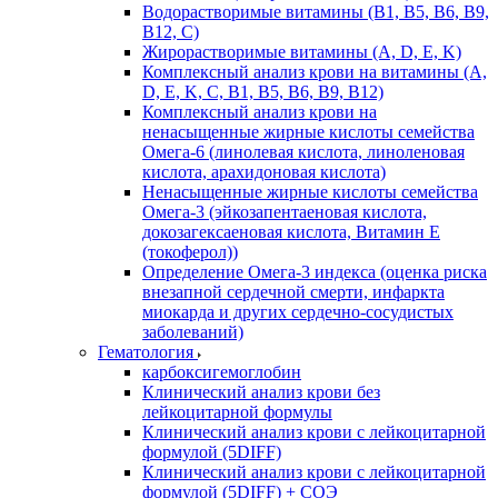
Водорастворимые витамины (B1, B5, B6, В9,
В12, С)
Жирорастворимые витамины (A, D, E, K)
Комплексный анализ крови на витамины (A,
D, E, K, C, B1, B5, B6, В9, B12)
Комплексный анализ крови на
ненасыщенные жирные кислоты семейства
Омега-6 (линолевая кислота, линоленовая
кислота, арахидоновая кислота)
Ненасыщенные жирные кислоты семейства
Омега-3 (эйкозапентаеновая кислота,
докозагексаеновая кислота, Витамин E
(токоферол))
Определение Омега-3 индекса (оценка риска
внезапной сердечной смерти, инфаркта
миокарда и других сердечно-сосудистых
заболеваний)
Гематология
карбоксигемоглобин
Клинический анализ крови без
лейкоцитарной формулы
Клинический анализ крови с лейкоцитарной
формулой (5DIFF)
Клинический анализ крови с лейкоцитарной
формулой (5DIFF) + СОЭ