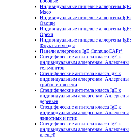
Бобовые
Индивидуальные пищевые аллергены IgE:
Мясо
Индивидуальные пищевые аллергены IgE:
Овощи
Индивидуальные пищевые аллергены IgE:
Орехи
Индивидуальные пищевые аллергены IgE:
Фрукты и ягоды
Панели аллергенов IgE (ImmunoCAP)*
Специфические антитела класса IgE к
индивидуальным аллергенам. Аллергены
гельминтов
Специфические антитела класса IgE к
индивидуальным аллергенам. Аллергены
грибов и плесени
Специфические антитела класса IgE к
индивидуальным аллергенам. Аллергены
деревьев
Специфические антитела класса IgE к
индивидуальным аллергенам. Аллергены
животных и птиц
Специфические антитела класса IgE к
индивидуальным аллергенам. Аллергены
клещей