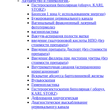
Акушерство и гинекология
Гистероскопия биполярная (оборуд. KARL
STORZ)
Биопсия 1 зона (с использованием энергии)
Бужирование цервикального канала
Вагинальный фракционный лазерный
фототермолиз
вагинопластика
Вакуум-аспирация полости матки
введение гиалуроновой кислоты НПО (без
стоимости препарата)
Введение препарата Диспорт (без стоимости
препарата)
Введение филлера при дистопии уретры (без
стоимости препарата)
Внутриматочная санация (аспирационно
ирригационная)
Вскрытие абсцесса бартолиниевой железы
Вульвоскопия
Гименопластика
Гистерорезектоскопия биполярная ( оборуд.
KARL STORZ)
Дефлорация хирургическая
Диагностическое выскабливание
цервикального канала