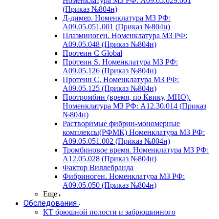
Номенклатура МЗ РФ: A09.05.029.001
(Приказ №804н)
Д-димер. Номенклатура МЗ РФ:
A09.05.051.001 (Приказ №804н)
Плазминоген. Номенклатура МЗ РФ:
A09.05.048 (Приказ №804н)
Протеин C Global
Протеин S. Номенклатура МЗ РФ:
A09.05.126 (Приказ №804н)
Протеин С. Номенклатура МЗ РФ:
A09.05.125 (Приказ №804н)
Протромбин (время, по Квику, МНО).
Номенклатура МЗ РФ: A12.30.014 (Приказ
№804н)
Растворимые фибрин-мономерные
комплексы(РФМК) Номенклатура МЗ РФ:
A09.05.051.002 (Приказ №804н)
Тромбиновое время. Номенклатура МЗ РФ:
A12.05.028 (Приказ №804н)
Фактор Виллебранда
Фибриноген. Номенклатура МЗ РФ:
A09.05.050 (Приказ №804н)
Еще
Обследования
КТ брюшной полости и забрюшинного