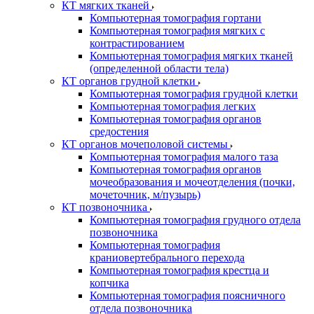
КТ мягких тканей
Компьютерная томография гортани
Компьютерная томография мягких с
контрастированием
Компьютерная томография мягких тканей
(определенной области тела)
КТ органов грудной клетки
Компьютерная томография грудной клетки
Компьютерная томография легких
Компьютерная томография органов
средостения
КТ органов мочеполовой системы
Компьютерная томография малого таза
Компьютерная томография органов
мочеобразования и мочеотделения (почки,
мочеточник, м/пузырь)
КТ позвоночника
Компьютерная томография грудного отдела
позвоночника
Компьютерная томография
краниовертебрального перехода
Компьютерная томография крестца и
копчика
Компьютерная томография поясничного
отдела позвоночника