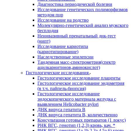
Диагностика периодической болезни
Исследование генетических полиморфизмов
методом пцр
Исследование на родство
Молекулярно-генетический анализ мужского
бесплодия
Неинвазивный пренатальный днк-тест
(нипт)
Исследование кариотипа
(кариотипирование)
Наследственные эпилепсии
Тандемная масс-спектрометрия(спектр
ацилкарнитинов,аминокислот)
Гистологические исследования
Гистологическое исследование плаценты
Гистологическое исследование эндометрия
(в т.ч. пайпель-биопсия)
Гистологическое исследование
эндоскопического материала желудка с
выявлением Helicobacter pylori
ДНК вируса гепатита B
ДНК вируса гепатита B, количественно
Консультация готовых препаратов (1 локус)
РНК ВГC, генотип (1,2,3) кровь, кач. *
РНК ВГC, генотип (1a,1b,2,3a,4,5a,6) кровь,