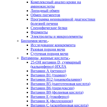
Комплексный анализ крови на
аминокислоты
Липидный обмен
Обмен пигментов
Программа неинвазивной диагностики
болезней печени
Специфические белки
Ферменты
Электролиты и микроэлементы
Биохимия мочи
Исследование конкремента
Разовая порция мочи
Суточная порция мочи
Витамины, жирные кислоты
25-OH витамин D, суммарный
(кальциферол) ИХЛА
Витамин А (ретинол)
Витамин В1 (тиамин)
Витамин В12 (цианкобаламин)
Витамин В5 (пантотеновая кислота)
Витамин В6 (пиридоксин)
Витамин В9 (фолиевая кислота)
Витамин Е (токоферол)
Витамин К (филлохинон)
Витамин С (аскорбиновая кислота)