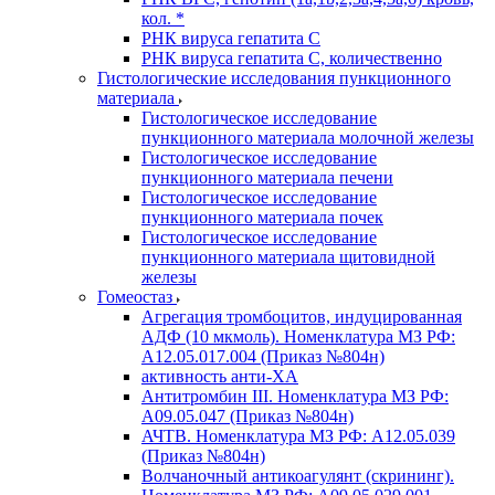
кол. *
РНК вируса гепатита C
РНК вируса гепатита C, количественно
Гистологические исследования пункционного
материала
Гистологическое исследование
пункционного материала молочной железы
Гистологическое исследование
пункционного материала печени
Гистологическое исследование
пункционного материала почек
Гистологическое исследование
пункционного материала щитовидной
железы
Гомеостаз
Агрегация тромбоцитов, индуцированная
АДФ (10 мкмоль). Номенклатура МЗ РФ:
A12.05.017.004 (Приказ №804н)
активность анти-ХА
Антитромбин III. Номенклатура МЗ РФ:
A09.05.047 (Приказ №804н)
АЧТВ. Номенклатура МЗ РФ: A12.05.039
(Приказ №804н)
Волчаночный антикоагулянт (скрининг).