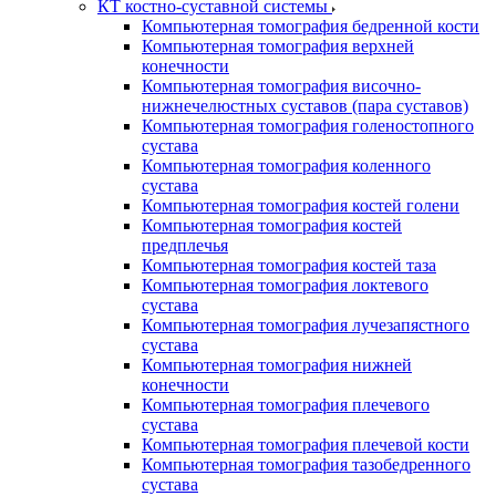
КТ костно-суставной системы
Компьютерная томография бедренной кости
Компьютерная томография верхней
конечности
Компьютерная томография височно-
нижнечелюстных суставов (пара суставов)
Компьютерная томография голеностопного
сустава
Компьютерная томография коленного
сустава
Компьютерная томография костей голени
Компьютерная томография костей
предплечья
Компьютерная томография костей таза
Компьютерная томография локтевого
сустава
Компьютерная томография лучезапястного
сустава
Компьютерная томография нижней
конечности
Компьютерная томография плечевого
сустава
Компьютерная томография плечевой кости
Компьютерная томография тазобедренного
сустава