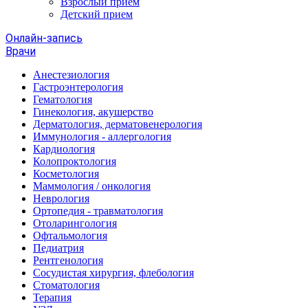
Взрослый прием
Детский прием
Онлайн-запись
Врачи
Анестезиология
Гастроэнтерология
Гематология
Гинекология, акушерство
Дерматология, дерматовенерология
Иммунология - аллергология
Кардиология
Колопроктология
Косметология
Маммология / онкология
Неврология
Ортопедия - травматология
Отоларингология
Офтальмология
Педиатрия
Рентгенология
Сосудистая хирургия, флебология
Стоматология
Терапия