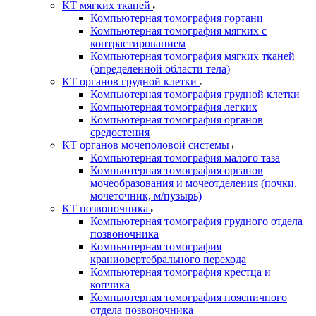
КТ мягких тканей
Компьютерная томография гортани
Компьютерная томография мягких с
контрастированием
Компьютерная томография мягких тканей
(определенной области тела)
КТ органов грудной клетки
Компьютерная томография грудной клетки
Компьютерная томография легких
Компьютерная томография органов
средостения
КТ органов мочеполовой системы
Компьютерная томография малого таза
Компьютерная томография органов
мочеобразования и мочеотделения (почки,
мочеточник, м/пузырь)
КТ позвоночника
Компьютерная томография грудного отдела
позвоночника
Компьютерная томография
краниовертебрального перехода
Компьютерная томография крестца и
копчика
Компьютерная томография поясничного
отдела позвоночника