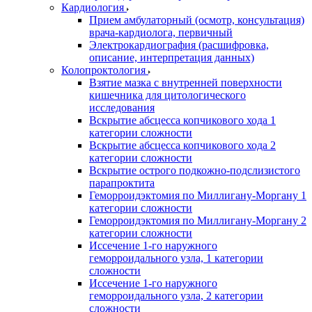
Кардиология
Прием амбулаторный (осмотр, консультация)
врача-кардиолога, первичный
Электрокардиография (расшифровка,
описание, интерпретация данных)
Колопроктология
Взятие мазка с внутренней поверхности
кишечника для цитологического
исследования
Вскрытие абсцесса копчикового хода 1
категории сложности
Вскрытие абсцесса копчикового хода 2
категории сложности
Вскрытие острого подкожно-подслизистого
парапроктита
Геморроидэктомия по Миллигану-Моргану 1
категории сложности
Геморроидэктомия по Миллигану-Моргану 2
категории сложности
Иссечение 1-го наружного
геморроидального узла, 1 категории
сложности
Иссечение 1-го наружного
геморроидального узла, 2 категории
сложности