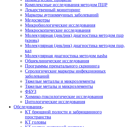
Комплексные исследования методом ПЦР
Лекарственный мониторинг
Маркеры аутоиммунных заболеваний
Медосмотры
Микробиологические исследования
Микроскопические исследования
Молекулярная (днк/рнк) диагностика методом пцр
(кровь)
Молекулярная (днк/рнк) диагностика методом пцр,
кал
Молекулярная диагностика методом nasba
Общеклинические исследования
Программы пренатального скрининга
Серологические маркеры инфекционных
заболеваний
Тяжелые металлы и микроэлементы
Тяжелые металы и микроэлементы
ФБУЗ
Химико-токсилогические исследования
Цитологические исследования
Обследования
КТ брюшной полости и забрюшинного
пространства
КТ головы