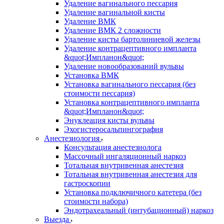
Удаление вагинального пессария
Удаление вагинальной кисты
Удаление ВМК
Удаление ВМК 2 сложности
Удаление кисты бартолиниевой железы
Удаление контрацептивного импланта
&quot;Импланон&quot;
Удаление новообразований вульвы
Установка ВМК
Установка вагинального пессария (без
стоимости пессария)
Установка контрацептивного импланта
&quot;Импланон&quot;
Энуклеация кисты вульвы
Эхогистеросальпингография
Анестезиология
Консультация анестезиолога
Массочный ингаляционный наркоз
Тотальная внутривенная анестезия
Тотальная внутривенная анестезия для
гастроскопии
Установка подключичного катетера (без
стоимости набора)
Эндотрахеальный (интубационный) наркоз
Выезда