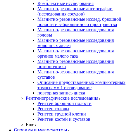
Комплексные исследования
Магнитно-резонансные ангиографии
(исследования сосудов)
Магнитно-резонансные исслед. брюшной
полости и забрюшинного пространства
Магнитно-резонансные исследования
головы
Магнитно-резонансные исследования
молочных желез
Магнитно-резонансные исследования
органов малого таза
Магнитно-резонансные исследования
позвоночника
Магнитно-резонансные исследования
суставов
Описание предоставленных компьютерных
томограмм 1 исследование
повторная запись диска
Рентгенографические исследования
Рентген брюшной полости
Рентген головы
Рентген грудной клетки
Рентген костей и суставов
Еще
Справки и медосмотры