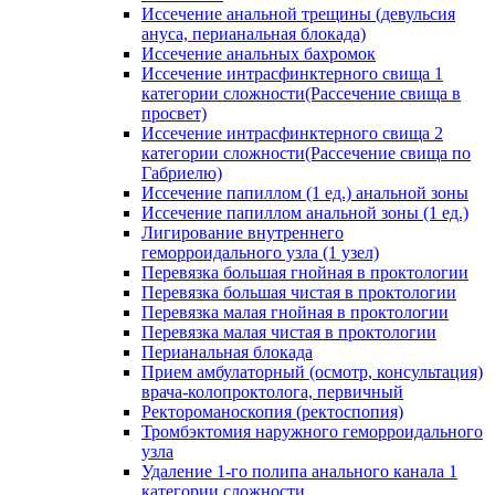
Иссечение анальной трещины (девульсия
ануса, перианальная блокада)
Иссечение анальных бахромок
Иссечение интрасфинктерного свища 1
категории сложности(Рассечение свища в
просвет)
Иссечение интрасфинктерного свища 2
категории сложности(Рассечение свища по
Габриелю)
Иссечение папиллом (1 ед.) анальной зоны
Иссечение папиллом анальной зоны (1 ед.)
Лигирование внутреннего
геморроидального узла (1 узел)
Перевязка большая гнойная в проктологии
Перевязка большая чистая в проктологии
Перевязка малая гнойная в проктологии
Перевязка малая чистая в проктологии
Перианальная блокада
Прием амбулаторный (осмотр, консультация)
врача-колопроктолога, первичный
Ректороманоскопия (ректоспопия)
Тромбэктомия наружного геморроидального
узла
Удаление 1-го полипа анального канала 1
категории сложности