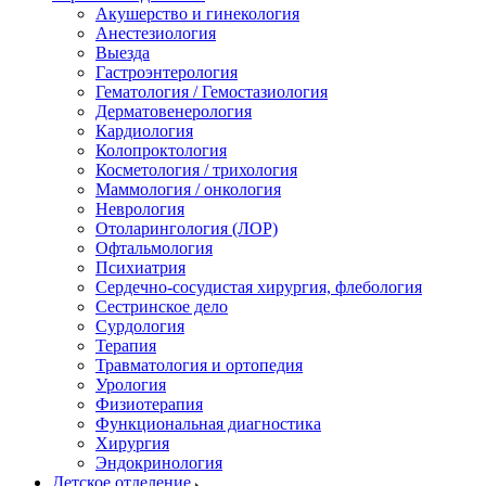
Акушерство и гинекология
Анестезиология
Выезда
Гастроэнтерология
Гематология / Гемостазиология
Дерматовенерология
Кардиология
Колопроктология
Косметология / трихология
Маммология / онкология
Неврология
Отоларингология (ЛОР)
Офтальмология
Психиатрия
Сердечно-сосудистая хирургия, флебология
Сестринское дело
Сурдология
Терапия
Травматология и ортопедия
Урология
Физиотерапия
Функциональная диагностика
Хирургия
Эндокринология
Детское отделение