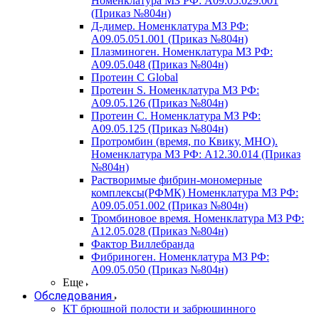
Номенклатура МЗ РФ: A09.05.029.001
(Приказ №804н)
Д-димер. Номенклатура МЗ РФ:
A09.05.051.001 (Приказ №804н)
Плазминоген. Номенклатура МЗ РФ:
A09.05.048 (Приказ №804н)
Протеин C Global
Протеин S. Номенклатура МЗ РФ:
A09.05.126 (Приказ №804н)
Протеин С. Номенклатура МЗ РФ:
A09.05.125 (Приказ №804н)
Протромбин (время, по Квику, МНО).
Номенклатура МЗ РФ: A12.30.014 (Приказ
№804н)
Растворимые фибрин-мономерные
комплексы(РФМК) Номенклатура МЗ РФ:
A09.05.051.002 (Приказ №804н)
Тромбиновое время. Номенклатура МЗ РФ:
A12.05.028 (Приказ №804н)
Фактор Виллебранда
Фибриноген. Номенклатура МЗ РФ:
A09.05.050 (Приказ №804н)
Еще
Обследования
КТ брюшной полости и забрюшинного