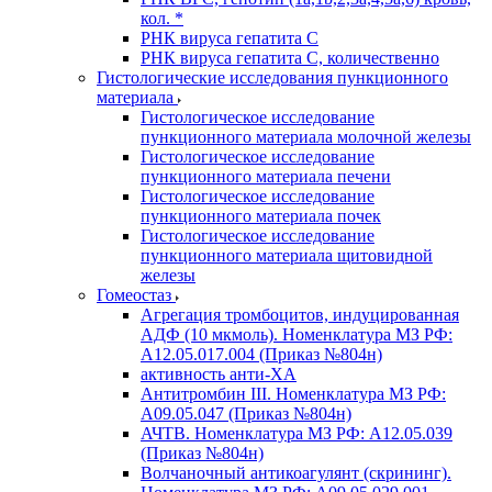
кол. *
РНК вируса гепатита C
РНК вируса гепатита C, количественно
Гистологические исследования пункционного
материала
Гистологическое исследование
пункционного материала молочной железы
Гистологическое исследование
пункционного материала печени
Гистологическое исследование
пункционного материала почек
Гистологическое исследование
пункционного материала щитовидной
железы
Гомеостаз
Агрегация тромбоцитов, индуцированная
АДФ (10 мкмоль). Номенклатура МЗ РФ:
A12.05.017.004 (Приказ №804н)
активность анти-ХА
Антитромбин III. Номенклатура МЗ РФ:
A09.05.047 (Приказ №804н)
АЧТВ. Номенклатура МЗ РФ: A12.05.039
(Приказ №804н)
Волчаночный антикоагулянт (скрининг).