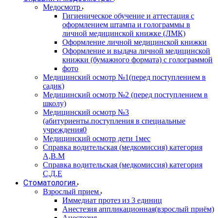
Медосмотр
Гигиеническое обучение и аттестация с
оформлением штампа и голограммы в
личной медицинской книжке (ЛМК)
Оформление личной медицинской книжки
Оформление и выдача личной медицинской
книжки (бумажного формата) с голограммой
фото
Медицинский осмотр №1(перед поступлением в
садик)
Медицинский осмотр №2 (перед поступлением в
школу)
Медицинский осмотр №3
(абитуриенты.поступления в специальные
учреждения0
Медицинский осмотр дети 1мес
Справка водительская (медкомиссия) категория
А,В.М
Справка водительская (медкомиссия) категория
С,Д,Е
Стоматология
Взрослый прием
Иммедиат протез из 3 единиц
Анестезия аппликационная(взрослый приём)
Анестезия