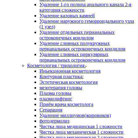
Удаление 1-го полипа анального канала 2-я
категория сложности
Удаление каловых камней
Удаление наружного геморроидального узла
(1 узел)
Удаление отдельных перианальных
остроконечных кондилом
Удаление сливных полукружных
перианальных остроконечных кондилом
Удаление сливных циркулярных
перианальных остроконечных кондилом
Косметология / трихология
Иньекционная косметология
Контурная пластика:
Эстетическая косметология
мезотерапия головы
Плазма головы
плазмолифтинг
Приём врача косметолога
Сепарация
Удаление миллиумов(жировиков)
фотодермолиз
Чистка лица медицинская 1 сложности
Чистка лица механическая 1 сложности
Чистка лица механическая 2 сложности