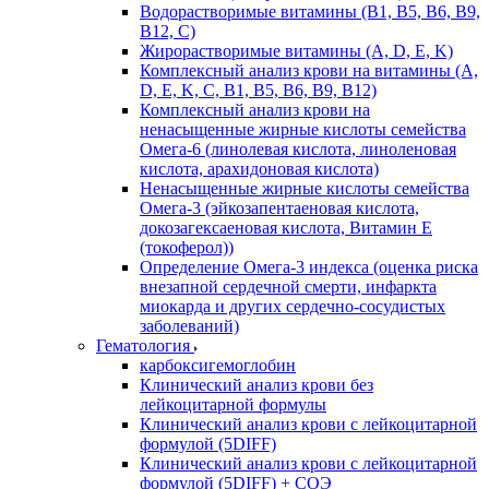
Водорастворимые витамины (B1, B5, B6, В9,
В12, С)
Жирорастворимые витамины (A, D, E, K)
Комплексный анализ крови на витамины (A,
D, E, K, C, B1, B5, B6, В9, B12)
Комплексный анализ крови на
ненасыщенные жирные кислоты семейства
Омега-6 (линолевая кислота, линоленовая
кислота, арахидоновая кислота)
Ненасыщенные жирные кислоты семейства
Омега-3 (эйкозапентаеновая кислота,
докозагексаеновая кислота, Витамин E
(токоферол))
Определение Омега-3 индекса (оценка риска
внезапной сердечной смерти, инфаркта
миокарда и других сердечно-сосудистых
заболеваний)
Гематология
карбоксигемоглобин
Клинический анализ крови без
лейкоцитарной формулы
Клинический анализ крови с лейкоцитарной
формулой (5DIFF)
Клинический анализ крови с лейкоцитарной
формулой (5DIFF) + СОЭ