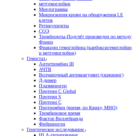
метгемоглобин
Миелограмма
Микроскопия крови на обнаружения LE
клеток
Ретикулоциты
СОЭ
Тромбоциты-Подсчёт произведен по методу
Фонио
Фракции гемоглобина (карбоксигемоглобин
и метгемоглобин)
Гемостаз
Антитромбин III
АЧТВ
Волчаночный антикоагулянт (скрининг)
Д-димер
Плазминоген
Протеин C Global
Протеин S
Протеин С
Протромбин (время, по Квику, МНО)
Тромбиновое время
Фактор Виллебранда
Фибриноген
Генетическое исследование
HLA-типирование