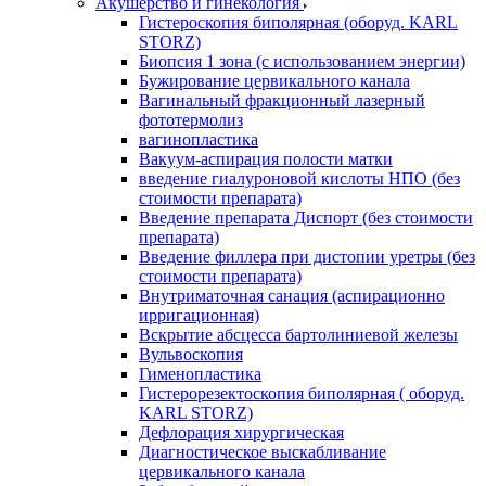
Акушерство и гинекология
Гистероскопия биполярная (оборуд. KARL
STORZ)
Биопсия 1 зона (с использованием энергии)
Бужирование цервикального канала
Вагинальный фракционный лазерный
фототермолиз
вагинопластика
Вакуум-аспирация полости матки
введение гиалуроновой кислоты НПО (без
стоимости препарата)
Введение препарата Диспорт (без стоимости
препарата)
Введение филлера при дистопии уретры (без
стоимости препарата)
Внутриматочная санация (аспирационно
ирригационная)
Вскрытие абсцесса бартолиниевой железы
Вульвоскопия
Гименопластика
Гистерорезектоскопия биполярная ( оборуд.
KARL STORZ)
Дефлорация хирургическая
Диагностическое выскабливание
цервикального канала