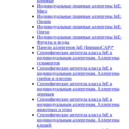
Бобовые
Индивидуальные пищевые аллергены IgE:
Мясо
Индивидуальные пищевые аллергены IgE:
Овощи
Индивидуальные пищевые аллергены IgE:
Орехи
Индивидуальные пищевые аллергены IgE:
Фрукты и ягоды
Панели аллергенов IgE (ImmunoCAP)*
Специфические антитела класса IgE к
индивидуальным аллергенам. Аллергены
гельминтов
Специфические антитела класса IgE к
индивидуальным аллергенам. Аллергены
грибов и плесени
Специфические антитела класса IgE к
индивидуальным аллергенам. Аллергены
деревьев
Специфические антитела класса IgE к
индивидуальным аллергенам. Аллергены
животных и птиц
Специфические антитела класса IgE к
индивидуальным аллергенам. Аллергены
клещей