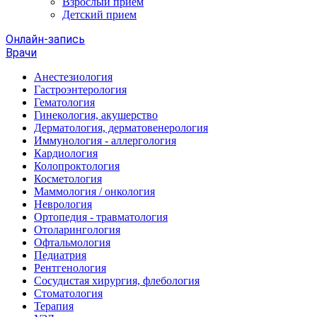
Взрослый прием
Детский прием
Онлайн-запись
Врачи
Анестезиология
Гастроэнтерология
Гематология
Гинекология, акушерство
Дерматология, дерматовенерология
Иммунология - аллергология
Кардиология
Колопроктология
Косметология
Маммология / онкология
Неврология
Ортопедия - травматология
Отоларингология
Офтальмология
Педиатрия
Рентгенология
Сосудистая хирургия, флебология
Стоматология
Терапия