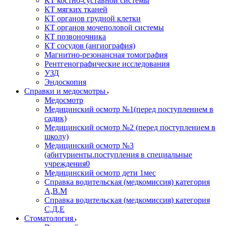
КТ костно-суставной системы
КТ мягких тканей
КТ органов грудной клетки
КТ органов мочеполовой системы
КТ позвоночника
КТ сосудов (ангиография)
Магнитно-резонансная томография
Рентгенографические исследования
УЗД
Эндоскопия
Справки и медосмотры
Медосмотр
Медицинский осмотр №1(перед поступлением в
садик)
Медицинский осмотр №2 (перед поступлением в
школу)
Медицинский осмотр №3
(абитуриенты.поступления в специальные
учреждения0
Медицинский осмотр дети 1мес
Справка водительская (медкомиссия) категория
А,В.М
Справка водительская (медкомиссия) категория
С,Д,Е
Стоматология