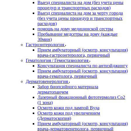
Выезд специалиста на дом (без учета цены
процедур и транспортных расходов)
Выезд специалиста на дом за черту города
(без учета цены процедур и транспортных
расходов)
помощь на дому медицинской сестры
Пребывание медсетры на дому (каждые
30мин)
Гастроэнтерология
Прием амбулаторный (осмотр, консультация)
врача-гастроэнтеролога, первичный
Гематология / Гемостазиология
Консультация специалиста по антиэйджингу
Прием амбулаторный (осмотр, консультация)
врача-гематолога, первичный
Дерматовенерология
Забор биопсийного материала
дерматопанчем
Лазерный фракционный фототермолиз Со2
(1 зона)
Осмотр кожи под лампой Вуда
Осмотр кожи под увеличением
(Дерматоскопия)
Прием амбулаторный (осмотр, консультация)
врача-дерматовенеролога, первичный