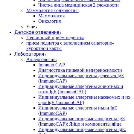
Чистка лица медицинская 2 сложности
Маммология / онкология
Маммология
Онкология
Еще
Детское отделение
Первичный приём педиатра
прием педиатра с заполнением санаторно-
курортной карты
Лаборатория
Аллергология
Immuno CAP
Диагностика пищевой непереносимости
Индивидуальные аллергены деревьев IgE
(ImmunoCAP)
Индивидуальные аллергены животных и
птиц IgE (ImmunoCAP)
Индивидуальные аллергены насекомых и их
ядовIgE (ImmunoCAP)
Индивидуальные аллергены пыли IgE
(ImmunoCAP)
Индивидуальные пищевые аллергены IgE
(ImmunoCAP): Яйцо и компоненты яйца
Индивидуальные пищевые аллергены IgE: