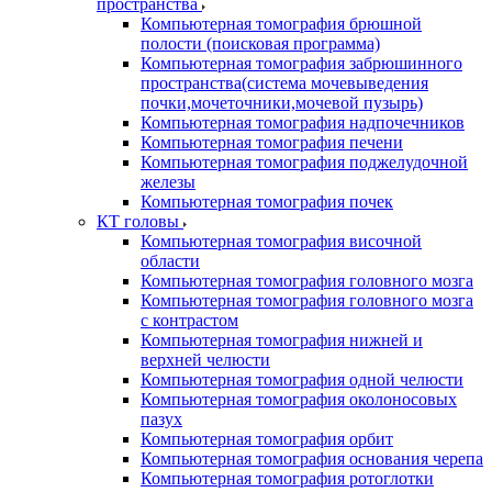
пространства
Компьютерная томография брюшной
полости (поисковая программа)
Компьютерная томография забрюшинного
пространства(система мочевыведения
почки,мочеточники,мочевой пузырь)
Компьютерная томография надпочечников
Компьютерная томография печени
Компьютерная томография поджелудочной
железы
Компьютерная томография почек
КТ головы
Компьютерная томография височной
области
Компьютерная томография головного мозга
Компьютерная томография головного мозга
с контрастом
Компьютерная томография нижней и
верхней челюсти
Компьютерная томография одной челюсти
Компьютерная томография околоносовых
пазух
Компьютерная томография орбит
Компьютерная томография основания черепа
Компьютерная томография ротоглотки