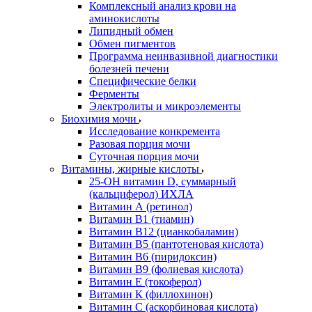
Комплексный анализ крови на
аминокислоты
Липидный обмен
Обмен пигментов
Программа неинвазивной диагностики
болезней печени
Специфические белки
Ферменты
Электролиты и микроэлементы
Биохимия мочи
Исследование конкремента
Разовая порция мочи
Суточная порция мочи
Витамины, жирные кислоты
25-OH витамин D, суммарный
(кальциферол) ИХЛА
Витамин А (ретинол)
Витамин В1 (тиамин)
Витамин В12 (цианкобаламин)
Витамин В5 (пантотеновая кислота)
Витамин В6 (пиридоксин)
Витамин В9 (фолиевая кислота)
Витамин Е (токоферол)
Витамин К (филлохинон)
Витамин С (аскорбиновая кислота)