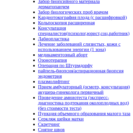
Забор биопсийного материала
дерматопанчем
Забор биологических проб врачом
Кардиотокография плода (с расшифровкой)
Кольпоскопия расширенная
Консультация
специалистов(психолог,юрист,соц.работник)
Лабиопластика
Лечение заболеваний слизистых, кожи с
использованием энергии (1 зона)
медикаментозный аборт
Озонотерапия
Операция по Штурмдорфу
пайпель-биопсия/аспирационная биопсия
эндометрия
плазмолифтинг
Прием амбулаторный (осмотр, консультация)
акушера-гинеколога первичный
Проведение амниотеста (экспресс-
диагностика подтекания околоплодных вод)
(без стоимости теста)
Пункция объемного образования малого таза
Серкляж шейки матки
Скретчинг
Снятие швов