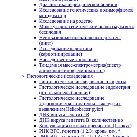
Диагностика периодической болезни
Исследование генетических полиморфизмов
методом пцр
Исследование на родство
Молекулярно-генетический анализ мужского
бесплодия
Неинвазивный пренатальный днк-тест
(нипт)
Исследование кариотипа
(кариотипирование)
Наследственные эпилепсии
Тандемная масс-спектрометрия(спектр
ацилкарнитинов,аминокислот)
Гистологические исследования
Гистологическое исследование плаценты
Гистологическое исследование эндометрия
(в т.ч. пайпель-биопсия)
Гистологическое исследование
эндоскопического материала желудка с
выявлением Helicobacter pylori
ДНК вируса гепатита B
ДНК вируса гепатита B, количественно
Консультация готовых препаратов (1 локус)
РНК ВГC, генотип (1,2,3) кровь, кач. *
РНК ВГC, генотип (1a,1b,2,3a,4,5a,6) кровь,