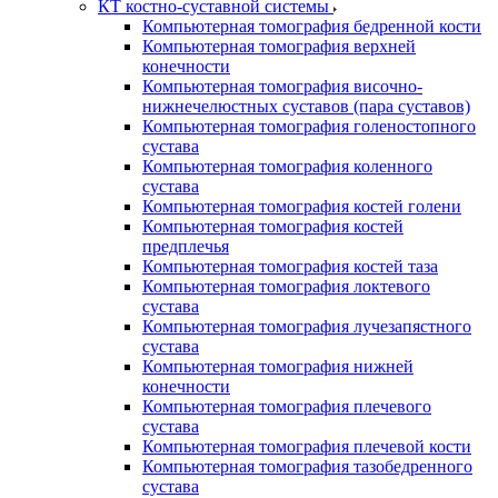
КТ костно-суставной системы
Компьютерная томография бедренной кости
Компьютерная томография верхней
конечности
Компьютерная томография височно-
нижнечелюстных суставов (пара суставов)
Компьютерная томография голеностопного
сустава
Компьютерная томография коленного
сустава
Компьютерная томография костей голени
Компьютерная томография костей
предплечья
Компьютерная томография костей таза
Компьютерная томография локтевого
сустава
Компьютерная томография лучезапястного
сустава
Компьютерная томография нижней
конечности
Компьютерная томография плечевого
сустава
Компьютерная томография плечевой кости
Компьютерная томография тазобедренного
сустава