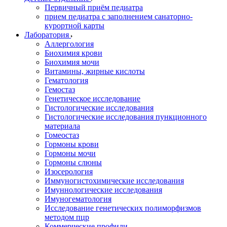
Первичный приём педиатра
прием педиатра с заполнением санаторно-
курортной карты
Лаборатория
Аллергология
Биохимия крови
Биохимия мочи
Витамины, жирные кислоты
Гематология
Гемостаз
Генетическое исследование
Гистологические исследования
Гистологические исследования пункционного
материала
Гомеостаз
Гормоны крови
Гормоны мочи
Гормоны слюны
Изосерология
Иммуногистохимические исследования
Имуннологические исследования
Имуногематология
Исследование генетических полиморфизмов
методом пцр
Коммерческие профили