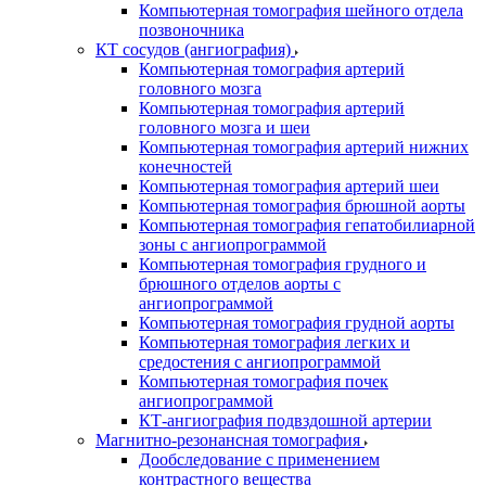
Компьютерная томография шейного отдела
позвоночника
КТ сосудов (ангиография)
Компьютерная томография артерий
головного мозга
Компьютерная томография артерий
головного мозга и шеи
Компьютерная томография артерий нижних
конечностей
Компьютерная томография артерий шеи
Компьютерная томография брюшной аорты
Компьютерная томография гепатобилиарной
зоны с ангиопрограммой
Компьютерная томография грудного и
брюшного отделов аорты с
ангиопрограммой
Компьютерная томография грудной аорты
Компьютерная томография легких и
средостения с ангиопрограммой
Компьютерная томография почек
ангиопрограммой
КТ-ангиография подвздошной артерии
Магнитно-резонансная томография
Дообследование с применением
контрастного вещества