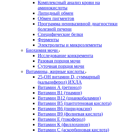
Комплексный анализ крови на
аминокислоты
Липидный обмен
Обмен пигментов
Программа неинвазивной диагностики
болезней печени
Специфические белки
Ферменты
Электролиты и микроэлементы
Биохимия мочи
Исследование конкремента
Разовая порция мочи
Суточная порция мочи
Витамины, жирные кислоты
25-OH витамин D, суммарный
(кальциферол) ИХЛА
Витамин А (ретинол)
Витамин В1 (тиамин)
Витамин В12 (цианкобаламин)
Витамин В5 (пантотеновая кислота)
Витамин В6 (пиридоксин)
Витамин В9 (фолиевая кислота)
Витамин Е (токоферол)
Витамин К (филлохинон)
Витамин С (аскорбиновая кислота)