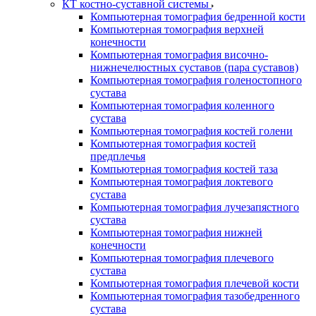
КТ костно-суставной системы
Компьютерная томография бедренной кости
Компьютерная томография верхней
конечности
Компьютерная томография височно-
нижнечелюстных суставов (пара суставов)
Компьютерная томография голеностопного
сустава
Компьютерная томография коленного
сустава
Компьютерная томография костей голени
Компьютерная томография костей
предплечья
Компьютерная томография костей таза
Компьютерная томография локтевого
сустава
Компьютерная томография лучезапястного
сустава
Компьютерная томография нижней
конечности
Компьютерная томография плечевого
сустава
Компьютерная томография плечевой кости
Компьютерная томография тазобедренного
сустава