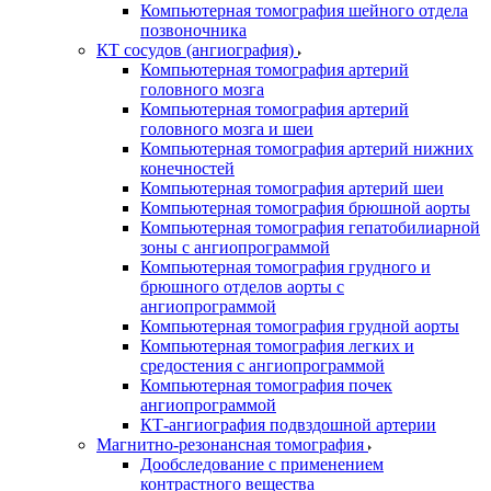
Компьютерная томография шейного отдела
позвоночника
КТ сосудов (ангиография)
Компьютерная томография артерий
головного мозга
Компьютерная томография артерий
головного мозга и шеи
Компьютерная томография артерий нижних
конечностей
Компьютерная томография артерий шеи
Компьютерная томография брюшной аорты
Компьютерная томография гепатобилиарной
зоны с ангиопрограммой
Компьютерная томография грудного и
брюшного отделов аорты с
ангиопрограммой
Компьютерная томография грудной аорты
Компьютерная томография легких и
средостения с ангиопрограммой
Компьютерная томография почек
ангиопрограммой
КТ-ангиография подвздошной артерии
Магнитно-резонансная томография
Дообследование с применением
контрастного вещества