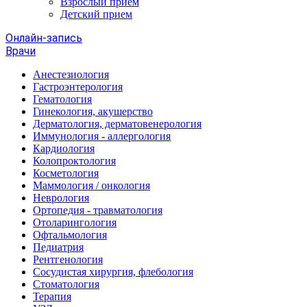
Взрослый прием
Детский прием
Онлайн-запись
Врачи
Анестезиология
Гастроэнтерология
Гематология
Гинекология, акушерство
Дерматология, дерматовенерология
Иммунология - аллергология
Кардиология
Колопроктология
Косметология
Маммология / онкология
Неврология
Ортопедия - травматология
Отоларингология
Офтальмология
Педиатрия
Рентгенология
Сосудистая хирургия, флебология
Стоматология
Терапия