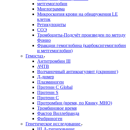
метгемоглобин
Миелограмма
Микроскопия крови на обнаружения LE
клеток
Ретикулоциты
СОЭ
Тромбоциты-Подсчёт произведен по методу
Фонио
Фракции гемоглобина (карбоксигемоглобин
и метгемоглобин)
Гемостаз
Антитромбин III
АЧТВ
Волчаночный антикоагулянт (скрининг)
Д-димер
Плазминоген
Протеин C Global
Протеин S
Протеин С
Протромбин (время, по Квику, МНО)
Тромбиновое время
Фактор Виллебранда
Фибриноген
Генетическое исследование
HLA-типирование