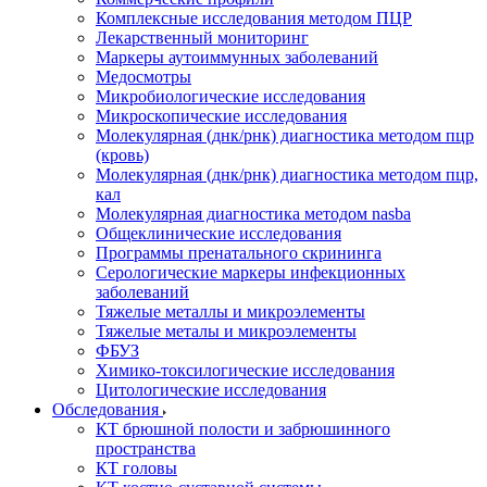
Комплексные исследования методом ПЦР
Лекарственный мониторинг
Маркеры аутоиммунных заболеваний
Медосмотры
Микробиологические исследования
Микроскопические исследования
Молекулярная (днк/рнк) диагностика методом пцр
(кровь)
Молекулярная (днк/рнк) диагностика методом пцр,
кал
Молекулярная диагностика методом nasba
Общеклинические исследования
Программы пренатального скрининга
Серологические маркеры инфекционных
заболеваний
Тяжелые металлы и микроэлементы
Тяжелые металы и микроэлементы
ФБУЗ
Химико-токсилогические исследования
Цитологические исследования
Обследования
КТ брюшной полости и забрюшинного
пространства
КТ головы