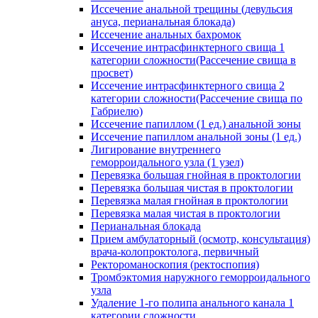
Иссечение анальной трещины (девульсия
ануса, перианальная блокада)
Иссечение анальных бахромок
Иссечение интрасфинктерного свища 1
категории сложности(Рассечение свища в
просвет)
Иссечение интрасфинктерного свища 2
категории сложности(Рассечение свища по
Габриелю)
Иссечение папиллом (1 ед.) анальной зоны
Иссечение папиллом анальной зоны (1 ед.)
Лигирование внутреннего
геморроидального узла (1 узел)
Перевязка большая гнойная в проктологии
Перевязка большая чистая в проктологии
Перевязка малая гнойная в проктологии
Перевязка малая чистая в проктологии
Перианальная блокада
Прием амбулаторный (осмотр, консультация)
врача-колопроктолога, первичный
Ректороманоскопия (ректоспопия)
Тромбэктомия наружного геморроидального
узла
Удаление 1-го полипа анального канала 1
категории сложности