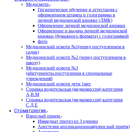
Медосмотр
Гигиеническое обучение и аттестация с
оформлением штампа и голограммы в
личной медицинской книжке (ЛМК)
Оформление личной медицинской книжки
Оформление и выдача личной медицинской
книжки (бумажного формата) с голограммой
фото
Медицинский осмотр №1(перед поступлением в
садик)
Медицинский осмотр №2 (перед поступлением в
школу)
Медицинский осмотр №3
(абитуриенты.поступления в специальные
учреждения0
Медицинский осмотр дети 1мес
Справка водительская (медкомиссия) категория
А,В.М
Справка водительская (медкомиссия) категория
С,Д,Е
Стоматология
Взрослый прием
Иммедиат протез из 3 единиц
Анестезия аппликационная(взрослый приём)
Анестезия