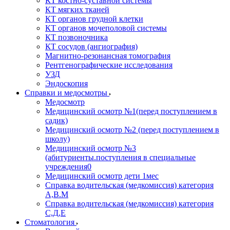
КТ костно-суставной системы
КТ мягких тканей
КТ органов грудной клетки
КТ органов мочеполовой системы
КТ позвоночника
КТ сосудов (ангиография)
Магнитно-резонансная томография
Рентгенографические исследования
УЗД
Эндоскопия
Справки и медосмотры
Медосмотр
Медицинский осмотр №1(перед поступлением в
садик)
Медицинский осмотр №2 (перед поступлением в
школу)
Медицинский осмотр №3
(абитуриенты.поступления в специальные
учреждения0
Медицинский осмотр дети 1мес
Справка водительская (медкомиссия) категория
А,В.М
Справка водительская (медкомиссия) категория
С,Д,Е
Стоматология