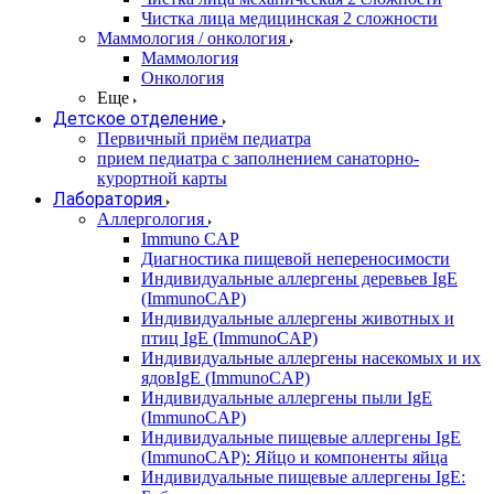
Чистка лица медицинская 2 сложности
Маммология / онкология
Маммология
Онкология
Еще
Детское отделение
Первичный приём педиатра
прием педиатра с заполнением санаторно-
курортной карты
Лаборатория
Аллергология
Immuno CAP
Диагностика пищевой непереносимости
Индивидуальные аллергены деревьев IgE
(ImmunoCAP)
Индивидуальные аллергены животных и
птиц IgE (ImmunoCAP)
Индивидуальные аллергены насекомых и их
ядовIgE (ImmunoCAP)
Индивидуальные аллергены пыли IgE
(ImmunoCAP)
Индивидуальные пищевые аллергены IgE
(ImmunoCAP): Яйцо и компоненты яйца
Индивидуальные пищевые аллергены IgE: