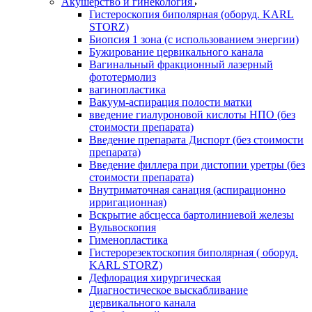
Акушерство и гинекология
Гистероскопия биполярная (оборуд. KARL
STORZ)
Биопсия 1 зона (с использованием энергии)
Бужирование цервикального канала
Вагинальный фракционный лазерный
фототермолиз
вагинопластика
Вакуум-аспирация полости матки
введение гиалуроновой кислоты НПО (без
стоимости препарата)
Введение препарата Диспорт (без стоимости
препарата)
Введение филлера при дистопии уретры (без
стоимости препарата)
Внутриматочная санация (аспирационно
ирригационная)
Вскрытие абсцесса бартолиниевой железы
Вульвоскопия
Гименопластика
Гистерорезектоскопия биполярная ( оборуд.
KARL STORZ)
Дефлорация хирургическая
Диагностическое выскабливание
цервикального канала