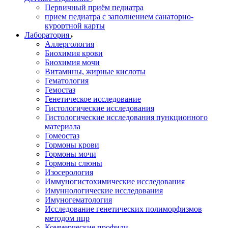
Первичный приём педиатра
прием педиатра с заполнением санаторно-
курортной карты
Лаборатория
Аллергология
Биохимия крови
Биохимия мочи
Витамины, жирные кислоты
Гематология
Гемостаз
Генетическое исследование
Гистологические исследования
Гистологические исследования пункционного
материала
Гомеостаз
Гормоны крови
Гормоны мочи
Гормоны слюны
Изосерология
Иммуногистохимические исследования
Имуннологические исследования
Имуногематология
Исследование генетических полиморфизмов
методом пцр
Коммерческие профили