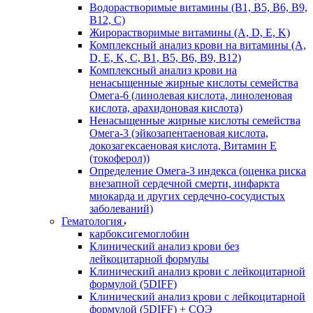
Водорастворимые витамины (B1, B5, B6, В9,
В12, С)
Жирорастворимые витамины (A, D, E, K)
Комплексный анализ крови на витамины (A,
D, E, K, C, B1, B5, B6, В9, B12)
Комплексный анализ крови на
ненасыщенные жирные кислоты семейства
Омега-6 (линолевая кислота, линоленовая
кислота, арахидоновая кислота)
Ненасыщенные жирные кислоты семейства
Омега-3 (эйкозапентаеновая кислота,
докозагексаеновая кислота, Витамин E
(токоферол))
Определение Омега-3 индекса (оценка риска
внезапной сердечной смерти, инфаркта
миокарда и других сердечно-сосудистых
заболеваний)
Гематология
карбоксигемоглобин
Клинический анализ крови без
лейкоцитарной формулы
Клинический анализ крови с лейкоцитарной
формулой (5DIFF)
Клинический анализ крови с лейкоцитарной
формулой (5DIFF) + СОЭ