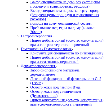
Выезд специалиста на дом (без учета цены
процедур и транспортных расходов)
Выезд специалиста на дом за черту города
(без учета цены процедур и транспортных
расходов)
помощь на дому медицинской сестры
Пребывание медсетры на дому (каждые
30мин)
Гастроэнтерология
Прием амбулаторный (осмотр, консультация)
врача-гастроэнтеролога, первичный
Гематология / Гемостазиология
Консультация специалиста по антиэйджингу
Прием амбулаторный (осмотр, консультация)
врача-гематолога, первичный
Дерматовенерология
Забор биопсийного материала
дерматопанчем
Лазерный фракционный фототермолиз Со2
(1 зона)
Осмотр кожи под лампой Вуда
Осмотр кожи под увеличением
(Дерматоскопия)
Прием амбулаторный (осмотр, консультация)
врача-дерматовенеролога, первичный