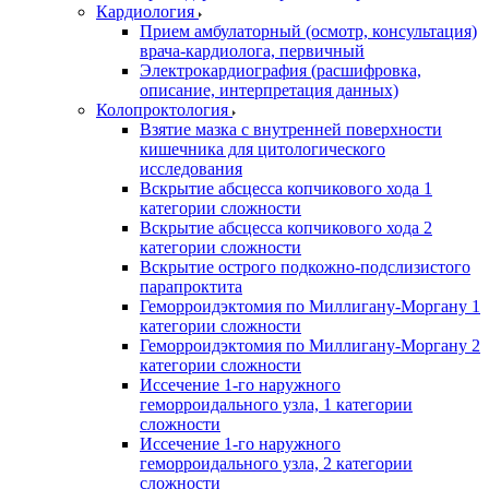
Кардиология
Прием амбулаторный (осмотр, консультация)
врача-кардиолога, первичный
Электрокардиография (расшифровка,
описание, интерпретация данных)
Колопроктология
Взятие мазка с внутренней поверхности
кишечника для цитологического
исследования
Вскрытие абсцесса копчикового хода 1
категории сложности
Вскрытие абсцесса копчикового хода 2
категории сложности
Вскрытие острого подкожно-подслизистого
парапроктита
Геморроидэктомия по Миллигану-Моргану 1
категории сложности
Геморроидэктомия по Миллигану-Моргану 2
категории сложности
Иссечение 1-го наружного
геморроидального узла, 1 категории
сложности
Иссечение 1-го наружного
геморроидального узла, 2 категории
сложности