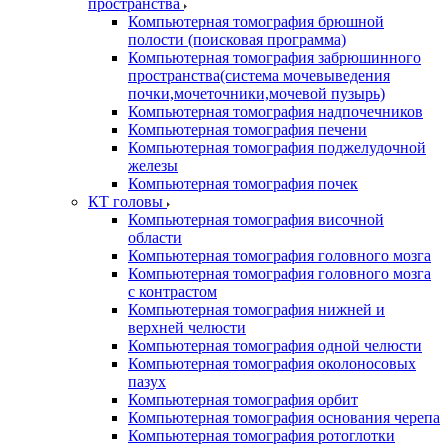
пространства
Компьютерная томография брюшной
полости (поисковая программа)
Компьютерная томография забрюшинного
пространства(система мочевыведения
почки,мочеточники,мочевой пузырь)
Компьютерная томография надпочечников
Компьютерная томография печени
Компьютерная томография поджелудочной
железы
Компьютерная томография почек
КТ головы
Компьютерная томография височной
области
Компьютерная томография головного мозга
Компьютерная томография головного мозга
с контрастом
Компьютерная томография нижней и
верхней челюсти
Компьютерная томография одной челюсти
Компьютерная томография околоносовых
пазух
Компьютерная томография орбит
Компьютерная томография основания черепа
Компьютерная томография ротоглотки