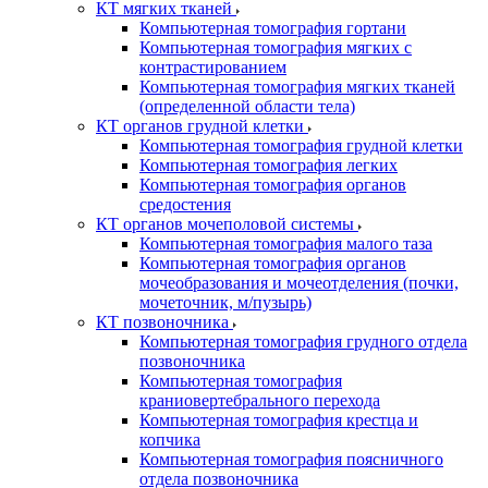
КТ мягких тканей
Компьютерная томография гортани
Компьютерная томография мягких с
контрастированием
Компьютерная томография мягких тканей
(определенной области тела)
КТ органов грудной клетки
Компьютерная томография грудной клетки
Компьютерная томография легких
Компьютерная томография органов
средостения
КТ органов мочеполовой системы
Компьютерная томография малого таза
Компьютерная томография органов
мочеобразования и мочеотделения (почки,
мочеточник, м/пузырь)
КТ позвоночника
Компьютерная томография грудного отдела
позвоночника
Компьютерная томография
краниовертебрального перехода
Компьютерная томография крестца и
копчика
Компьютерная томография поясничного
отдела позвоночника