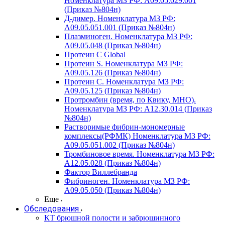
Номенклатура МЗ РФ: A09.05.029.001
(Приказ №804н)
Д-димер. Номенклатура МЗ РФ:
A09.05.051.001 (Приказ №804н)
Плазминоген. Номенклатура МЗ РФ:
A09.05.048 (Приказ №804н)
Протеин C Global
Протеин S. Номенклатура МЗ РФ:
A09.05.126 (Приказ №804н)
Протеин С. Номенклатура МЗ РФ:
A09.05.125 (Приказ №804н)
Протромбин (время, по Квику, МНО).
Номенклатура МЗ РФ: A12.30.014 (Приказ
№804н)
Растворимые фибрин-мономерные
комплексы(РФМК) Номенклатура МЗ РФ:
A09.05.051.002 (Приказ №804н)
Тромбиновое время. Номенклатура МЗ РФ:
A12.05.028 (Приказ №804н)
Фактор Виллебранда
Фибриноген. Номенклатура МЗ РФ:
A09.05.050 (Приказ №804н)
Еще
Обследования
КТ брюшной полости и забрюшинного