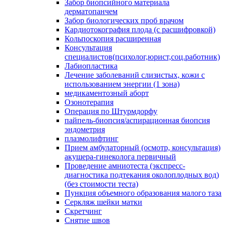
Забор биопсийного материала
дерматопанчем
Забор биологических проб врачом
Кардиотокография плода (с расшифровкой)
Кольпоскопия расширенная
Консультация
специалистов(психолог,юрист,соц.работник)
Лабиопластика
Лечение заболеваний слизистых, кожи с
использованием энергии (1 зона)
медикаментозный аборт
Озонотерапия
Операция по Штурмдорфу
пайпель-биопсия/аспирационная биопсия
эндометрия
плазмолифтинг
Прием амбулаторный (осмотр, консультация)
акушера-гинеколога первичный
Проведение амниотеста (экспресс-
диагностика подтекания околоплодных вод)
(без стоимости теста)
Пункция объемного образования малого таза
Серкляж шейки матки
Скретчинг
Снятие швов