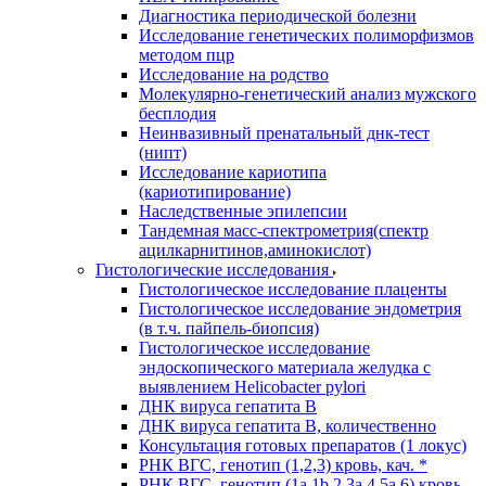
Диагностика периодической болезни
Исследование генетических полиморфизмов
методом пцр
Исследование на родство
Молекулярно-генетический анализ мужского
бесплодия
Неинвазивный пренатальный днк-тест
(нипт)
Исследование кариотипа
(кариотипирование)
Наследственные эпилепсии
Тандемная масс-спектрометрия(спектр
ацилкарнитинов,аминокислот)
Гистологические исследования
Гистологическое исследование плаценты
Гистологическое исследование эндометрия
(в т.ч. пайпель-биопсия)
Гистологическое исследование
эндоскопического материала желудка с
выявлением Helicobacter pylori
ДНК вируса гепатита B
ДНК вируса гепатита B, количественно
Консультация готовых препаратов (1 локус)
РНК ВГC, генотип (1,2,3) кровь, кач. *
РНК ВГC, генотип (1a,1b,2,3a,4,5a,6) кровь,