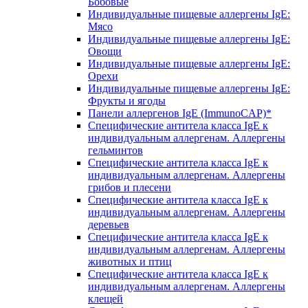
Бобовые
Индивидуальные пищевые аллергены IgE:
Мясо
Индивидуальные пищевые аллергены IgE:
Овощи
Индивидуальные пищевые аллергены IgE:
Орехи
Индивидуальные пищевые аллергены IgE:
Фрукты и ягоды
Панели аллергенов IgE (ImmunoCAP)*
Специфические антитела класса IgE к
индивидуальным аллергенам. Аллергены
гельминтов
Специфические антитела класса IgE к
индивидуальным аллергенам. Аллергены
грибов и плесени
Специфические антитела класса IgE к
индивидуальным аллергенам. Аллергены
деревьев
Специфические антитела класса IgE к
индивидуальным аллергенам. Аллергены
животных и птиц
Специфические антитела класса IgE к
индивидуальным аллергенам. Аллергены
клещей