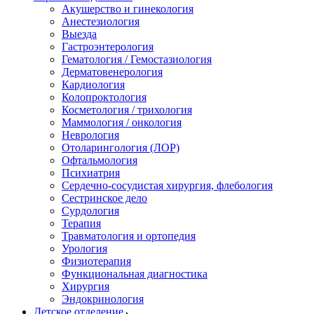
Акушерство и гинекология
Анестезиология
Выезда
Гастроэнтерология
Гематология / Гемостазиология
Дерматовенерология
Кардиология
Колопроктология
Косметология / трихология
Маммология / онкология
Неврология
Отоларингология (ЛОР)
Офтальмология
Психиатрия
Сердечно-сосудистая хирургия, флебология
Сестринское дело
Сурдология
Терапия
Травматология и ортопедия
Урология
Физиотерапия
Функциональная диагностика
Хирургия
Эндокринология
Детское отделение