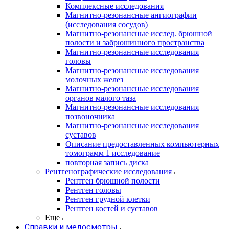
Комплексные исследования
Магнитно-резонансные ангиографии
(исследования сосудов)
Магнитно-резонансные исслед. брюшной
полости и забрюшинного пространства
Магнитно-резонансные исследования
головы
Магнитно-резонансные исследования
молочных желез
Магнитно-резонансные исследования
органов малого таза
Магнитно-резонансные исследования
позвоночника
Магнитно-резонансные исследования
суставов
Описание предоставленных компьютерных
томограмм 1 исследование
повторная запись диска
Рентгенографические исследования
Рентген брюшной полости
Рентген головы
Рентген грудной клетки
Рентген костей и суставов
Еще
Справки и медосмотры