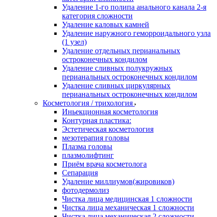
Удаление 1-го полипа анального канала 2-я
категория сложности
Удаление каловых камней
Удаление наружного геморроидального узла
(1 узел)
Удаление отдельных перианальных
остроконечных кондилом
Удаление сливных полукружных
перианальных остроконечных кондилом
Удаление сливных циркулярных
перианальных остроконечных кондилом
Косметология / трихология
Иньекционная косметология
Контурная пластика:
Эстетическая косметология
мезотерапия головы
Плазма головы
плазмолифтинг
Приём врача косметолога
Сепарация
Удаление миллиумов(жировиков)
фотодермолиз
Чистка лица медицинская 1 сложности
Чистка лица механическая 1 сложности
Чистка лица механическая 2 сложности