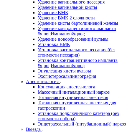
Удаление вагинального пессария
Удаление вагинальной кисты
Удаление ВМК
Удаление ВМК 2 сложности
Удаление кисты бартолиниевой железы
Удаление контрацептивного импланта
&quot;Импланон&quot;
Удаление новообразований вульвы
Установка ВМК
Установка вагинального пессария (без
стоимости пессария)
Установка контрацептивного импланта
&quot;Импланон&quot;
Энуклеация кисты вульвы
Эхогистеросальпингография
Анестезиология
Консультация анестезиолога
Массочный ингаляционный наркоз
Тотальная внутривенная анестезия
Тотальная внутривенная анестезия для
гастроскопии
Установка подключичного катетера (без
стоимости набора)
Эндотрахеальный (интубационный) наркоз
Выезда