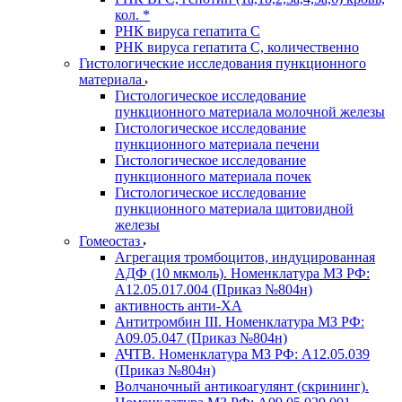
кол. *
РНК вируса гепатита C
РНК вируса гепатита C, количественно
Гистологические исследования пункционного
материала
Гистологическое исследование
пункционного материала молочной железы
Гистологическое исследование
пункционного материала печени
Гистологическое исследование
пункционного материала почек
Гистологическое исследование
пункционного материала щитовидной
железы
Гомеостаз
Агрегация тромбоцитов, индуцированная
АДФ (10 мкмоль). Номенклатура МЗ РФ:
A12.05.017.004 (Приказ №804н)
активность анти-ХА
Антитромбин III. Номенклатура МЗ РФ:
A09.05.047 (Приказ №804н)
АЧТВ. Номенклатура МЗ РФ: A12.05.039
(Приказ №804н)
Волчаночный антикоагулянт (скрининг).