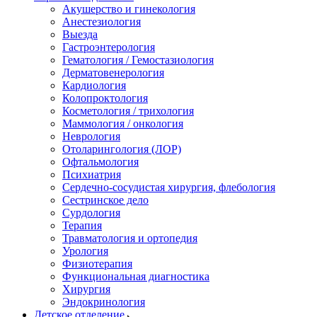
Акушерство и гинекология
Анестезиология
Выезда
Гастроэнтерология
Гематология / Гемостазиология
Дерматовенерология
Кардиология
Колопроктология
Косметология / трихология
Маммология / онкология
Неврология
Отоларингология (ЛОР)
Офтальмология
Психиатрия
Сердечно-сосудистая хирургия, флебология
Сестринское дело
Сурдология
Терапия
Травматология и ортопедия
Урология
Физиотерапия
Функциональная диагностика
Хирургия
Эндокринология
Детское отделение