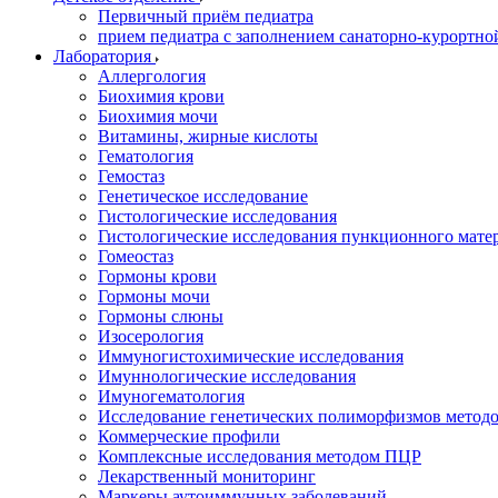
Первичный приём педиатра
прием педиатра с заполнением санаторно-курортно
Лаборатория
Аллергология
Биохимия крови
Биохимия мочи
Витамины, жирные кислоты
Гематология
Гемостаз
Генетическое исследование
Гистологические исследования
Гистологические исследования пункционного мате
Гомеостаз
Гормоны крови
Гормоны мочи
Гормоны слюны
Изосерология
Иммуногистохимические исследования
Имуннологические исследования
Имуногематология
Исследование генетических полиморфизмов метод
Коммерческие профили
Комплексные исследования методом ПЦР
Лекарственный мониторинг
Маркеры аутоиммунных заболеваний