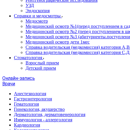
Рентгенографические исследования
УЗД
Эндоскопия
Справки и медосмотры
Медосмотр
Медицинский осмотр №1(перед поступлением в сад
Медицинский осмотр №2 (перед поступлением в шк
Медицинский осмотр №3 (абитуриенты.поступлени
Медицинский осмотр дети 1мес
Справка водительская (медкомиссия) категория А,
Справка водительская (медкомиссия) категория С,Д
Стоматология
Взрослый прием
Детский прием
Онлайн-запись
Врачи
Анестезиология
Гастроэнтерология
Гематология
Гинекология, акушерство
Дерматология, дерматовенерология
Иммунология - аллергология
Кардиология