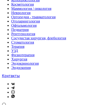
Колопроктология
Косметология
Маммология / онкология
Неврология
Ортопедия - травматология
Отоларингология
Офтальмология
Педиатрия
Рентгенология
Сосудистая хирургия, флебология
Стоматология
Терапия
УЗД
Физиотерапия
Хирургия
Эндокринология
Эндоскопия
Контакты