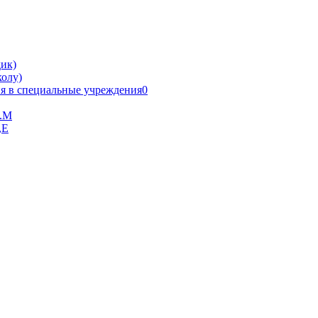
ик)
олу)
я в специальные учреждения0
В.М
,Е