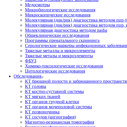
Медосмотры
Микробиологические исследования
Микроскопические исследования
Молекулярная (днк/рнк) диагностика методом пцр (
Молекулярная (днк/рнк) диагностика методом пцр, 
Молекулярная диагностика методом nasba
Общеклинические исследования
Программы пренатального скрининга
Серологические маркеры инфекционных заболеван
Тяжелые металлы и микроэлементы
Тяжелые металы и микроэлементы
ФБУЗ
Химико-токсилогические исследования
Цитологические исследования
Обследования
КТ брюшной полости и забрюшинного пространств
КТ головы
КТ костно-суставной системы
КТ мягких тканей
КТ органов грудной клетки
КТ органов мочеполовой системы
КТ позвоночника
КТ сосудов (ангиография)
Магнитно-резонансная томография