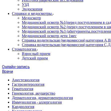
Рентгенографические исследования
УЗД
Эндоскопия
Справки и медосмотры
Медосмотр
Медицинский осмотр №1(перед поступлением в сад
Медицинский осмотр №2 (перед поступлением в шк
Медицинский осмотр №3 (абитуриенты.поступлени
Медицинский осмотр дети 1мес
Справка водительская (медкомиссия) категория А,
Справка водительская (медкомиссия) категория С,Д
Стоматология
Взрослый прием
Детский прием
Онлайн-запись
Врачи
Анестезиология
Гастроэнтерология
Гематология
Гинекология, акушерство
Дерматология, дерматовенерология
Иммунология - аллергология
Кардиология