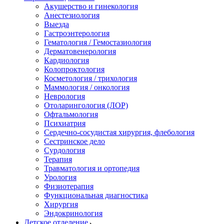
Акушерство и гинекология
Анестезиология
Выезда
Гастроэнтерология
Гематология / Гемостазиология
Дерматовенерология
Кардиология
Колопроктология
Косметология / трихология
Маммология / онкология
Неврология
Отоларингология (ЛОР)
Офтальмология
Психиатрия
Сердечно-сосудистая хирургия, флебология
Сестринское дело
Сурдология
Терапия
Травматология и ортопедия
Урология
Физиотерапия
Функциональная диагностика
Хирургия
Эндокринология
Детское отделение