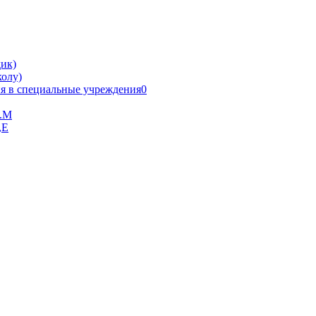
ик)
олу)
я в специальные учреждения0
В.М
,Е