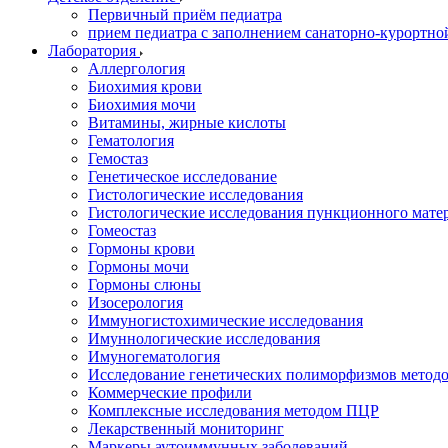
Первичный приём педиатра
прием педиатра с заполнением санаторно-курортно
Лаборатория
Аллергология
Биохимия крови
Биохимия мочи
Витамины, жирные кислоты
Гематология
Гемостаз
Генетическое исследование
Гистологические исследования
Гистологические исследования пункционного мате
Гомеостаз
Гормоны крови
Гормоны мочи
Гормоны слюны
Изосерология
Иммуногистохимические исследования
Имуннологические исследования
Имуногематология
Исследование генетических полиморфизмов метод
Коммерческие профили
Комплексные исследования методом ПЦР
Лекарственный мониторинг
Маркеры аутоиммунных заболеваний