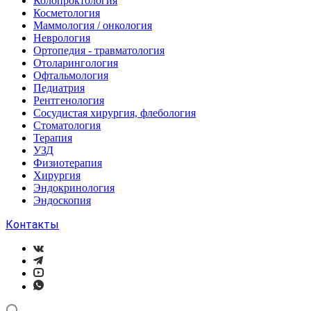
Колопроктология
Косметология
Маммология / онкология
Неврология
Ортопедия - травматология
Отоларингология
Офтальмология
Педиатрия
Рентгенология
Сосудистая хирургия, флебология
Стоматология
Терапия
УЗД
Физиотерапия
Хирургия
Эндокринология
Эндоскопия
Контакты