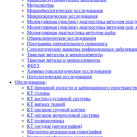
Медосмотры
Микробиологические исследования
Микроскопические исследования
Молекулярная (днк/рнк) диагностика методом пцр (
Молекулярная (днк/рнк) диагностика методом пцр, 
Молекулярная диагностика методом nasba
Общеклинические исследования
Программы пренатального скрининга
Серологические маркеры инфекционных заболеван
Тяжелые металлы и микроэлементы
Тяжелые металы и микроэлементы
ФБУЗ
Химико-токсилогические исследования
Цитологические исследования
Обследования
КТ брюшной полости и забрюшинного пространств
КТ головы
КТ костно-суставной системы
КТ мягких тканей
КТ органов грудной клетки
КТ органов мочеполовой системы
КТ позвоночника
КТ сосудов (ангиография)
Магнитно-резонансная томография