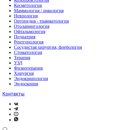
Колопроктология
Косметология
Маммология / онкология
Неврология
Ортопедия - травматология
Отоларингология
Офтальмология
Педиатрия
Рентгенология
Сосудистая хирургия, флебология
Стоматология
Терапия
УЗД
Физиотерапия
Хирургия
Эндокринология
Эндоскопия
Контакты