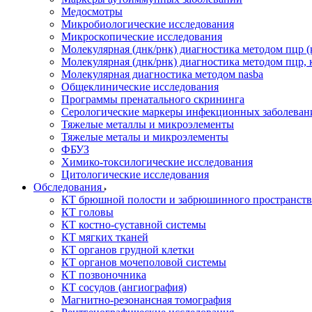
Медосмотры
Микробиологические исследования
Микроскопические исследования
Молекулярная (днк/рнк) диагностика методом пцр (
Молекулярная (днк/рнк) диагностика методом пцр, 
Молекулярная диагностика методом nasba
Общеклинические исследования
Программы пренатального скрининга
Серологические маркеры инфекционных заболеван
Тяжелые металлы и микроэлементы
Тяжелые металы и микроэлементы
ФБУЗ
Химико-токсилогические исследования
Цитологические исследования
Обследования
КТ брюшной полости и забрюшинного пространств
КТ головы
КТ костно-суставной системы
КТ мягких тканей
КТ органов грудной клетки
КТ органов мочеполовой системы
КТ позвоночника
КТ сосудов (ангиография)
Магнитно-резонансная томография