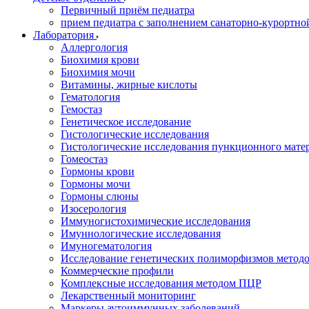
Первичный приём педиатра
прием педиатра с заполнением санаторно-курортно
Лаборатория
Аллергология
Биохимия крови
Биохимия мочи
Витамины, жирные кислоты
Гематология
Гемостаз
Генетическое исследование
Гистологические исследования
Гистологические исследования пункционного мате
Гомеостаз
Гормоны крови
Гормоны мочи
Гормоны слюны
Изосерология
Иммуногистохимические исследования
Имуннологические исследования
Имуногематология
Исследование генетических полиморфизмов метод
Коммерческие профили
Комплексные исследования методом ПЦР
Лекарственный мониторинг
Маркеры аутоиммунных заболеваний