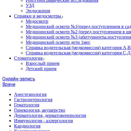
Рентгенографические исследования
УЗД
Эндоскопия
Справки и медосмотры
Медосмотр
Медицинский осмотр №1(перед поступлением в сад
Медицинский осмотр №2 (перед поступлением в шк
Медицинский осмотр №3 (абитуриенты.поступлени
Медицинский осмотр дети 1мес
Справка водительская (медкомиссия) категория А,
Справка водительская (медкомиссия) категория С,Д
Стоматология
Взрослый прием
Детский прием
Онлайн-запись
Врачи
Анестезиология
Гастроэнтерология
Гематология
Гинекология, акушерство
Дерматология, дерматовенерология
Иммунология - аллергология
Кардиология