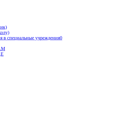
ик)
олу)
я в специальные учреждения0
В.М
,Е