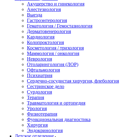
Акушерство и гинекология
Анестезиология
Выезда
Гастроэнтерология
Гематология / Гемостазиология
Дерматовенерология
Кардиология
Колопроктология
Косметология / трихология
Маммология / онкология
Неврология
Отоларингология (ЛОР)
Офтальмология
Психиатрия
Сердечно-сосудистая хирургия, флебология
Сестринское дело
Сурдология
Терапия
Травматология и ортопедия
Урология
Физиотерапия
Функциональная диагностика
Хирургия
Эндокринология
Детское отделение