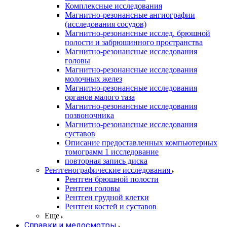
Комплексные исследования
Магнитно-резонансные ангиографии
(исследования сосудов)
Магнитно-резонансные исслед. брюшной
полости и забрюшинного пространства
Магнитно-резонансные исследования
головы
Магнитно-резонансные исследования
молочных желез
Магнитно-резонансные исследования
органов малого таза
Магнитно-резонансные исследования
позвоночника
Магнитно-резонансные исследования
суставов
Описание предоставленных компьютерных
томограмм 1 исследование
повторная запись диска
Рентгенографические исследования
Рентген брюшной полости
Рентген головы
Рентген грудной клетки
Рентген костей и суставов
Еще
Справки и медосмотры