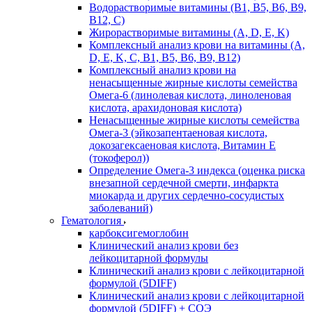
Водорастворимые витамины (B1, B5, B6, В9,
В12, С)
Жирорастворимые витамины (A, D, E, K)
Комплексный анализ крови на витамины (A,
D, E, K, C, B1, B5, B6, В9, B12)
Комплексный анализ крови на
ненасыщенные жирные кислоты семейства
Омега-6 (линолевая кислота, линоленовая
кислота, арахидоновая кислота)
Ненасыщенные жирные кислоты семейства
Омега-3 (эйкозапентаеновая кислота,
докозагексаеновая кислота, Витамин E
(токоферол))
Определение Омега-3 индекса (оценка риска
внезапной сердечной смерти, инфаркта
миокарда и других сердечно-сосудистых
заболеваний)
Гематология
карбоксигемоглобин
Клинический анализ крови без
лейкоцитарной формулы
Клинический анализ крови с лейкоцитарной
формулой (5DIFF)
Клинический анализ крови с лейкоцитарной
формулой (5DIFF) + СОЭ