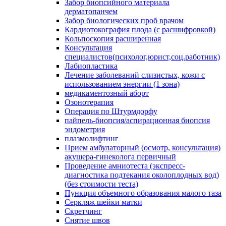
Забор биопсийного материала
дерматопанчем
Забор биологических проб врачом
Кардиотокография плода (с расшифровкой)
Кольпоскопия расширенная
Консультация
специалистов(психолог,юрист,соц.работник)
Лабиопластика
Лечение заболеваний слизистых, кожи с
использованием энергии (1 зона)
медикаментозный аборт
Озонотерапия
Операция по Штурмдорфу
пайпель-биопсия/аспирационная биопсия
эндометрия
плазмолифтинг
Прием амбулаторный (осмотр, консультация)
акушера-гинеколога первичный
Проведение амниотеста (экспресс-
диагностика подтекания околоплодных вод)
(без стоимости теста)
Пункция объемного образования малого таза
Серкляж шейки матки
Скретчинг
Снятие швов