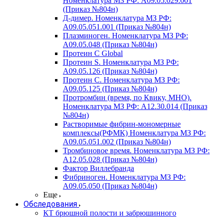
Номенклатура МЗ РФ: A09.05.029.001
(Приказ №804н)
Д-димер. Номенклатура МЗ РФ:
A09.05.051.001 (Приказ №804н)
Плазминоген. Номенклатура МЗ РФ:
A09.05.048 (Приказ №804н)
Протеин C Global
Протеин S. Номенклатура МЗ РФ:
A09.05.126 (Приказ №804н)
Протеин С. Номенклатура МЗ РФ:
A09.05.125 (Приказ №804н)
Протромбин (время, по Квику, МНО).
Номенклатура МЗ РФ: A12.30.014 (Приказ
№804н)
Растворимые фибрин-мономерные
комплексы(РФМК) Номенклатура МЗ РФ:
A09.05.051.002 (Приказ №804н)
Тромбиновое время. Номенклатура МЗ РФ:
A12.05.028 (Приказ №804н)
Фактор Виллебранда
Фибриноген. Номенклатура МЗ РФ:
A09.05.050 (Приказ №804н)
Еще
Обследования
КТ брюшной полости и забрюшинного