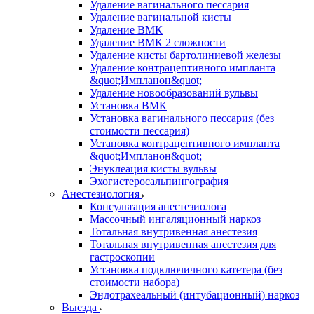
Удаление вагинального пессария
Удаление вагинальной кисты
Удаление ВМК
Удаление ВМК 2 сложности
Удаление кисты бартолиниевой железы
Удаление контрацептивного импланта
&quot;Импланон&quot;
Удаление новообразований вульвы
Установка ВМК
Установка вагинального пессария (без
стоимости пессария)
Установка контрацептивного импланта
&quot;Импланон&quot;
Энуклеация кисты вульвы
Эхогистеросальпингография
Анестезиология
Консультация анестезиолога
Массочный ингаляционный наркоз
Тотальная внутривенная анестезия
Тотальная внутривенная анестезия для
гастроскопии
Установка подключичного катетера (без
стоимости набора)
Эндотрахеальный (интубационный) наркоз
Выезда