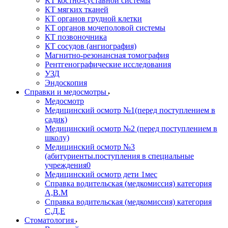
КТ костно-суставной системы
КТ мягких тканей
КТ органов грудной клетки
КТ органов мочеполовой системы
КТ позвоночника
КТ сосудов (ангиография)
Магнитно-резонансная томография
Рентгенографические исследования
УЗД
Эндоскопия
Справки и медосмотры
Медосмотр
Медицинский осмотр №1(перед поступлением в
садик)
Медицинский осмотр №2 (перед поступлением в
школу)
Медицинский осмотр №3
(абитуриенты.поступления в специальные
учреждения0
Медицинский осмотр дети 1мес
Справка водительская (медкомиссия) категория
А,В.М
Справка водительская (медкомиссия) категория
С,Д,Е
Стоматология