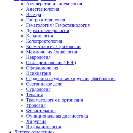
Акушерство и гинекология
Анестезиология
Выезда
Гастроэнтерология
Гематология / Гемостазиология
Дерматовенерология
Кардиология
Колопроктология
Косметология / трихология
Маммология / онкология
Неврология
Отоларингология (ЛОР)
Офтальмология
Психиатрия
Сердечно-сосудистая хирургия, флебология
Сестринское дело
Сурдология
Терапия
Травматология и ортопедия
Урология
Физиотерапия
Функциональная диагностика
Хирургия
Эндокринология
Детское отделение