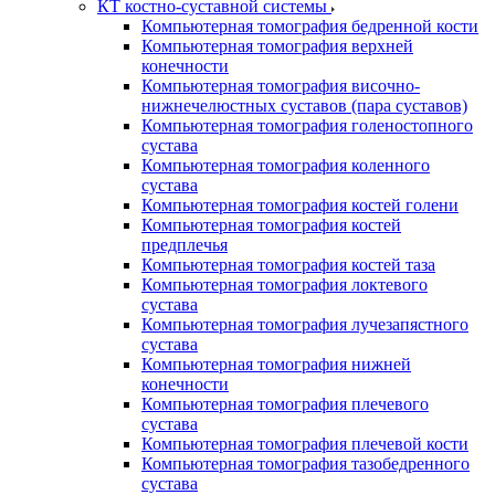
КТ костно-суставной системы
Компьютерная томография бедренной кости
Компьютерная томография верхней
конечности
Компьютерная томография височно-
нижнечелюстных суставов (пара суставов)
Компьютерная томография голеностопного
сустава
Компьютерная томография коленного
сустава
Компьютерная томография костей голени
Компьютерная томография костей
предплечья
Компьютерная томография костей таза
Компьютерная томография локтевого
сустава
Компьютерная томография лучезапястного
сустава
Компьютерная томография нижней
конечности
Компьютерная томография плечевого
сустава
Компьютерная томография плечевой кости
Компьютерная томография тазобедренного
сустава