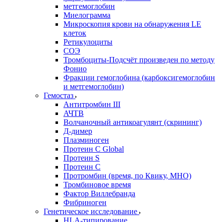
метгемоглобин
Миелограмма
Микроскопия крови на обнаружения LE
клеток
Ретикулоциты
СОЭ
Тромбоциты-Подсчёт произведен по методу
Фонио
Фракции гемоглобина (карбоксигемоглобин
и метгемоглобин)
Гемостаз
Антитромбин III
АЧТВ
Волчаночный антикоагулянт (скрининг)
Д-димер
Плазминоген
Протеин C Global
Протеин S
Протеин С
Протромбин (время, по Квику, МНО)
Тромбиновое время
Фактор Виллебранда
Фибриноген
Генетическое исследование
HLA-типирование