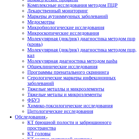
Комплексные исследования методом ПЦР
Лекарственный мониторинг
Маркеры аутоиммунных заболеваний
Медосмотры
Микробиологические исследования
Микроскопические исследования
Молекулярная (днк/рнк) диагностика методом пцр
(кровь)
Молекулярная (днк/рнк) диагностика методом пцр,
кал
Молекулярная диагностика методом nasba
Общеклинические исследования
Программы пренатального скрининга
Серологические маркеры инфекционных
заболеваний
Тяжелые металлы и микроэлементы
Тяжелые металы и микроэлементы
ФБУЗ
Химико-токсилогические исследования
Цитологические исследования
Обследования
КТ брюшной полости и забрюшинного
пространства
КТ головы