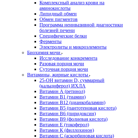
Комплексный анализ крови на
аминокислоты
Липидный обмен
Обмен пигментов
Программа неинвазивной диагностики
болезней печени
Специфические белки
Ферменты
Электролиты и микроэлементы
Биохимия мочи
Исследование конкремента
Разовая порция мочи
Суточная порция мочи
Витамины, жирные кислоты
25-OH витамин D, суммарный
(кальциферол) ИХЛА
Витамин А (ретинол)
Витамин В1 (тиамин)
Витамин В12 (цианкобаламин)
Витамин В5 (пантотеновая кислота)
Витамин В6 (пиридоксин)
Витамин В9 (фолиевая кислота)
Витамин Е (токоферол)
Витамин К (филлохинон)
Витамин С (аскорбиновая кислота)