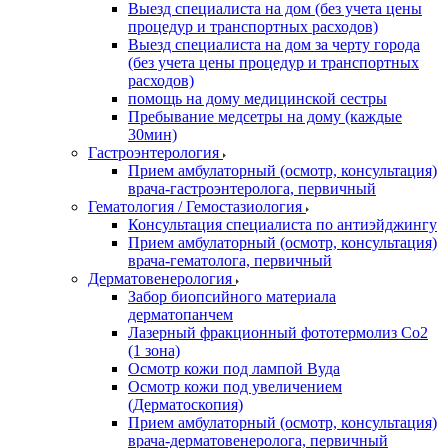
Выезд специалиста на дом (без учета цены
процедур и транспортных расходов)
Выезд специалиста на дом за черту города
(без учета цены процедур и транспортных
расходов)
помощь на дому медицинской сестры
Пребывание медсетры на дому (каждые
30мин)
Гастроэнтерология
Прием амбулаторный (осмотр, консультация)
врача-гастроэнтеролога, первичный
Гематология / Гемостазиология
Консультация специалиста по антиэйджингу
Прием амбулаторный (осмотр, консультация)
врача-гематолога, первичный
Дерматовенерология
Забор биопсийного материала
дерматопанчем
Лазерный фракционный фототермолиз Со2
(1 зона)
Осмотр кожи под лампой Вуда
Осмотр кожи под увеличением
(Дерматоскопия)
Прием амбулаторный (осмотр, консультация)
врача-дерматовенеролога, первичный