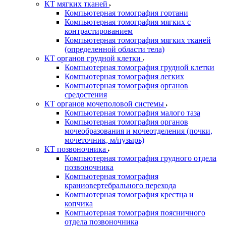
КТ мягких тканей
Компьютерная томография гортани
Компьютерная томография мягких с
контрастированием
Компьютерная томография мягких тканей
(определенной области тела)
КТ органов грудной клетки
Компьютерная томография грудной клетки
Компьютерная томография легких
Компьютерная томография органов
средостения
КТ органов мочеполовой системы
Компьютерная томография малого таза
Компьютерная томография органов
мочеобразования и мочеотделения (почки,
мочеточник, м/пузырь)
КТ позвоночника
Компьютерная томография грудного отдела
позвоночника
Компьютерная томография
краниовертебрального перехода
Компьютерная томография крестца и
копчика
Компьютерная томография поясничного
отдела позвоночника