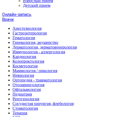
Взрослый прием
Детский прием
Онлайн-запись
Врачи
Анестезиология
Гастроэнтерология
Гематология
Гинекология, акушерство
Дерматология, дерматовенерология
Иммунология - аллергология
Кардиология
Колопроктология
Косметология
Маммология / онкология
Неврология
Ортопедия - травматология
Отоларингология
Офтальмология
Педиатрия
Рентгенология
Сосудистая хирургия, флебология
Стоматология
Терапия