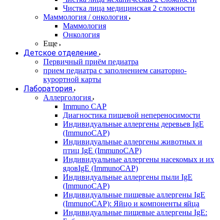
Чистка лица медицинская 2 сложности
Маммология / онкология
Маммология
Онкология
Еще
Детское отделение
Первичный приём педиатра
прием педиатра с заполнением санаторно-
курортной карты
Лаборатория
Аллергология
Immuno CAP
Диагностика пищевой непереносимости
Индивидуальные аллергены деревьев IgE
(ImmunoCAP)
Индивидуальные аллергены животных и
птиц IgE (ImmunoCAP)
Индивидуальные аллергены насекомых и их
ядовIgE (ImmunoCAP)
Индивидуальные аллергены пыли IgE
(ImmunoCAP)
Индивидуальные пищевые аллергены IgE
(ImmunoCAP): Яйцо и компоненты яйца
Индивидуальные пищевые аллергены IgE: