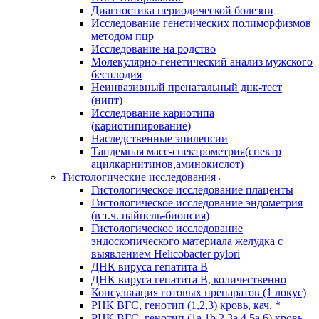
Диагностика периодической болезни
Исследование генетических полиморфизмов
методом пцр
Исследование на родство
Молекулярно-генетический анализ мужского
бесплодия
Неинвазивный пренатальный днк-тест
(нипт)
Исследование кариотипа
(кариотипирование)
Наследственные эпилепсии
Тандемная масс-спектрометрия(спектр
ацилкарнитинов,аминокислот)
Гистологические исследования
Гистологическое исследование плаценты
Гистологическое исследование эндометрия
(в т.ч. пайпель-биопсия)
Гистологическое исследование
эндоскопического материала желудка с
выявлением Helicobacter pylori
ДНК вируса гепатита B
ДНК вируса гепатита B, количественно
Консультация готовых препаратов (1 локус)
РНК ВГC, генотип (1,2,3) кровь, кач. *
РНК ВГC, генотип (1a,1b,2,3a,4,5a,6) кровь,