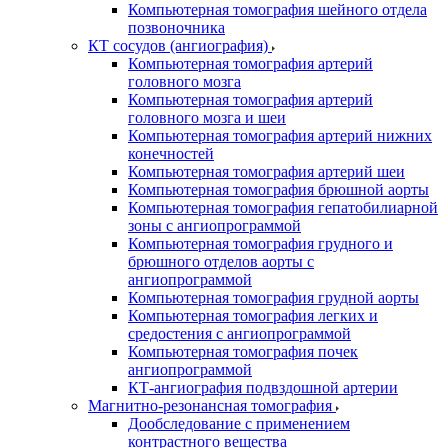
Компьютерная томография шейного отдела
позвоночника
КТ сосудов (ангиография)
Компьютерная томография артерий
головного мозга
Компьютерная томография артерий
головного мозга и шеи
Компьютерная томография артерий нижних
конечностей
Компьютерная томография артерий шеи
Компьютерная томография брюшной аорты
Компьютерная томография гепатобилиарной
зоны с ангиопрограммой
Компьютерная томография грудного и
брюшного отделов аорты с
ангиопрограммой
Компьютерная томография грудной аорты
Компьютерная томография легких и
средостения с ангиопрограммой
Компьютерная томография почек
ангиопрограммой
КТ-ангиография подвздошной артерии
Магнитно-резонансная томография
Дообследование с применением
контрастного вещества