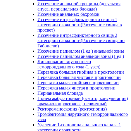
Иссечение анальной трещины (девульсия
ануса, перианальная блокада)
Иссечение анальных бахромок
Иссечение интрасфинктерного свища 1
категории сложности(Рассечение свища в
просвет)
Иссечение интрасфинктерного свища 2
категории сложности(Рассечение свища по
Габриелю)
Иссечение папиллом (1 ед.) анальной зоны
Иссечение папиллом анальной зоны (1 ед.)
Лигирование внутреннего
геморроидального узла (1 узел)
Перевязка большая гнойная в проктологии
Перевязка большая чистая в проктологии
Перевязка малая гнойная в проктологии
Перевязка малая чистая в проктологии
Перианальная блокада
Прием амбулаторный (осмотр, консультация)
врача-колопроктолога, первичный
Ректороманоскопия (ректоспопия)
Тромбэктомия наружного геморроидального
узла
Удаление 1-го полипа анального канала 1
категории сложности