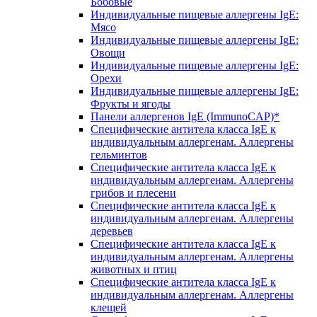
Бобовые
Индивидуальные пищевые аллергены IgE:
Мясо
Индивидуальные пищевые аллергены IgE:
Овощи
Индивидуальные пищевые аллергены IgE:
Орехи
Индивидуальные пищевые аллергены IgE:
Фрукты и ягоды
Панели аллергенов IgE (ImmunoCAP)*
Специфические антитела класса IgE к
индивидуальным аллергенам. Аллергены
гельминтов
Специфические антитела класса IgE к
индивидуальным аллергенам. Аллергены
грибов и плесени
Специфические антитела класса IgE к
индивидуальным аллергенам. Аллергены
деревьев
Специфические антитела класса IgE к
индивидуальным аллергенам. Аллергены
животных и птиц
Специфические антитела класса IgE к
индивидуальным аллергенам. Аллергены
клещей