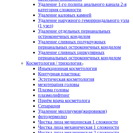
Удаление 1-го полипа анального канала 2-я
категория сложности
Удаление каловых камней
Удаление наружного геморроидального узла
(1 узел)
Удаление отдельных перианальных
остроконечных кондилом
Удаление сливных полукружных
перианальных остроконечных кондилом
Удаление сливных циркулярных
перианальных остроконечных кондилом
Косметология / трихология
Иньекционная косметология
Контурная пластика:
Эстетическая косметология
мезотерапия головы
Плазма головы
плазмолифтинг
Приём врача косметолога
Сепарация
Удаление миллиумов(жировиков)
фотодермолиз
Чистка лица медицинская 1 сложности
Чистка лица механическая 1 сложности
Чистка лица механическая 2 сложности