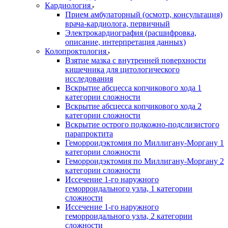
Кардиология
Прием амбулаторный (осмотр, консультация)
врача-кардиолога, первичный
Электрокардиография (расшифровка,
описание, интерпретация данных)
Колопроктология
Взятие мазка с внутренней поверхности
кишечника для цитологического
исследования
Вскрытие абсцесса копчикового хода 1
категории сложности
Вскрытие абсцесса копчикового хода 2
категории сложности
Вскрытие острого подкожно-подслизистого
парапроктита
Геморроидэктомия по Миллигану-Моргану 1
категории сложности
Геморроидэктомия по Миллигану-Моргану 2
категории сложности
Иссечение 1-го наружного
геморроидального узла, 1 категории
сложности
Иссечение 1-го наружного
геморроидального узла, 2 категории
сложности