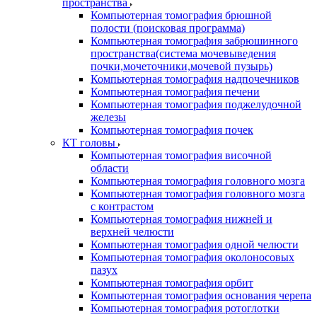
пространства
Компьютерная томография брюшной
полости (поисковая программа)
Компьютерная томография забрюшинного
пространства(система мочевыведения
почки,мочеточники,мочевой пузырь)
Компьютерная томография надпочечников
Компьютерная томография печени
Компьютерная томография поджелудочной
железы
Компьютерная томография почек
КТ головы
Компьютерная томография височной
области
Компьютерная томография головного мозга
Компьютерная томография головного мозга
с контрастом
Компьютерная томография нижней и
верхней челюсти
Компьютерная томография одной челюсти
Компьютерная томография околоносовых
пазух
Компьютерная томография орбит
Компьютерная томография основания черепа
Компьютерная томография ротоглотки