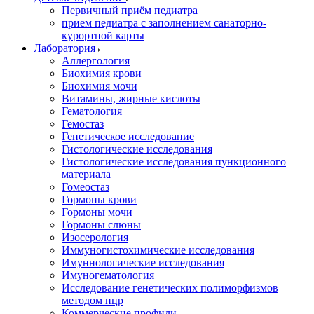
Первичный приём педиатра
прием педиатра с заполнением санаторно-
курортной карты
Лаборатория
Аллергология
Биохимия крови
Биохимия мочи
Витамины, жирные кислоты
Гематология
Гемостаз
Генетическое исследование
Гистологические исследования
Гистологические исследования пункционного
материала
Гомеостаз
Гормоны крови
Гормоны мочи
Гормоны слюны
Изосерология
Иммуногистохимические исследования
Имуннологические исследования
Имуногематология
Исследование генетических полиморфизмов
методом пцр
Коммерческие профили