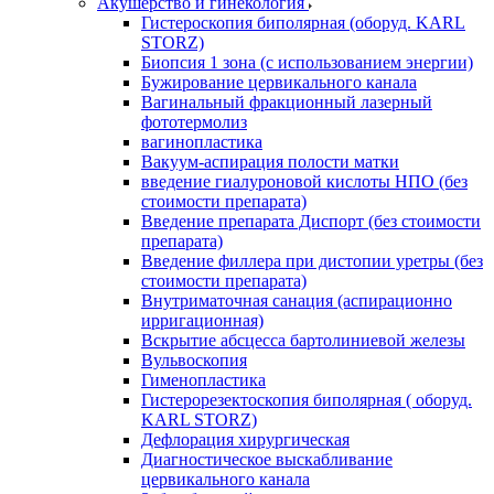
Акушерство и гинекология
Гистероскопия биполярная (оборуд. KARL
STORZ)
Биопсия 1 зона (с использованием энергии)
Бужирование цервикального канала
Вагинальный фракционный лазерный
фототермолиз
вагинопластика
Вакуум-аспирация полости матки
введение гиалуроновой кислоты НПО (без
стоимости препарата)
Введение препарата Диспорт (без стоимости
препарата)
Введение филлера при дистопии уретры (без
стоимости препарата)
Внутриматочная санация (аспирационно
ирригационная)
Вскрытие абсцесса бартолиниевой железы
Вульвоскопия
Гименопластика
Гистерорезектоскопия биполярная ( оборуд.
KARL STORZ)
Дефлорация хирургическая
Диагностическое выскабливание
цервикального канала