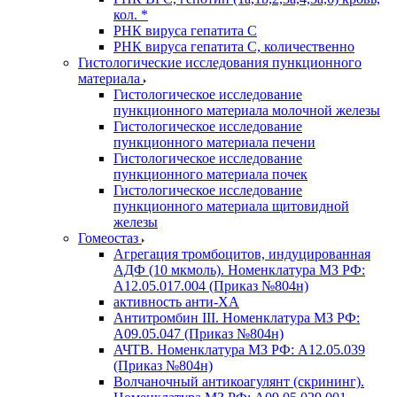
кол. *
РНК вируса гепатита C
РНК вируса гепатита C, количественно
Гистологические исследования пункционного
материала
Гистологическое исследование
пункционного материала молочной железы
Гистологическое исследование
пункционного материала печени
Гистологическое исследование
пункционного материала почек
Гистологическое исследование
пункционного материала щитовидной
железы
Гомеостаз
Агрегация тромбоцитов, индуцированная
АДФ (10 мкмоль). Номенклатура МЗ РФ:
A12.05.017.004 (Приказ №804н)
активность анти-ХА
Антитромбин III. Номенклатура МЗ РФ:
A09.05.047 (Приказ №804н)
АЧТВ. Номенклатура МЗ РФ: A12.05.039
(Приказ №804н)
Волчаночный антикоагулянт (скрининг).