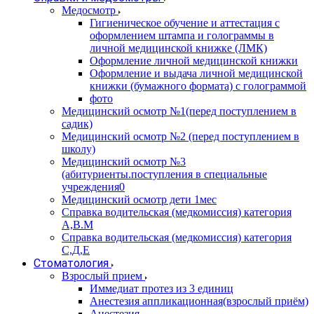
Медосмотр
Гигиеническое обучение и аттестация с
оформлением штампа и голограммы в
личной медицинской книжке (ЛМК)
Оформление личной медицинской книжки
Оформление и выдача личной медицинской
книжки (бумажного формата) с голограммой
фото
Медицинский осмотр №1(перед поступлением в
садик)
Медицинский осмотр №2 (перед поступлением в
школу)
Медицинский осмотр №3
(абитуриенты.поступления в специальные
учреждения0
Медицинский осмотр дети 1мес
Справка водительская (медкомиссия) категория
А,В.М
Справка водительская (медкомиссия) категория
С,Д,Е
Стоматология
Взрослый прием
Иммедиат протез из 3 единиц
Анестезия аппликационная(взрослый приём)
Анестезия