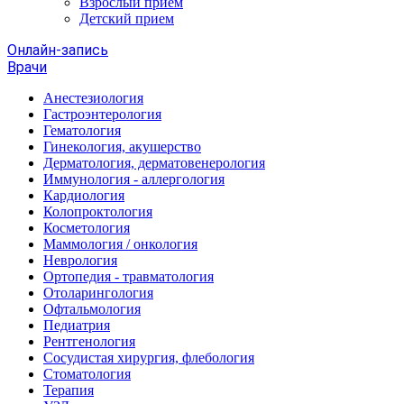
Взрослый прием
Детский прием
Онлайн-запись
Врачи
Анестезиология
Гастроэнтерология
Гематология
Гинекология, акушерство
Дерматология, дерматовенерология
Иммунология - аллергология
Кардиология
Колопроктология
Косметология
Маммология / онкология
Неврология
Ортопедия - травматология
Отоларингология
Офтальмология
Педиатрия
Рентгенология
Сосудистая хирургия, флебология
Стоматология
Терапия