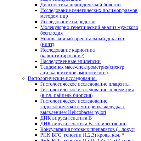
Диагностика периодической болезни
Исследование генетических полиморфизмов
методом пцр
Исследование на родство
Молекулярно-генетический анализ мужского
бесплодия
Неинвазивный пренатальный днк-тест
(нипт)
Исследование кариотипа
(кариотипирование)
Наследственные эпилепсии
Тандемная масс-спектрометрия(спектр
ацилкарнитинов,аминокислот)
Гистологические исследования
Гистологическое исследование плаценты
Гистологическое исследование эндометрия
(в т.ч. пайпель-биопсия)
Гистологическое исследование
эндоскопического материала желудка с
выявлением Helicobacter pylori
ДНК вируса гепатита B
ДНК вируса гепатита B, количественно
Консультация готовых препаратов (1 локус)
РНК ВГC, генотип (1,2,3) кровь, кач. *
РНК ВГC, генотип (1a,1b,2,3a,4,5a,6) кровь,