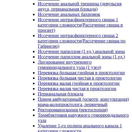
Иссечение анальной трещины (девульсия
ануса, перианальная блокада)
Иссечение анальных бахромок
Иссечение интрасфинктерного свища 1
категории сложности(Рассечение свища в
просвет)
Иссечение интрасфинктерного свища 2
категории сложности(Рассечение свища по
Габриелю)
Иссечение папиллом (1 ед.) анальной зоны
Иссечение папиллом анальной зоны (1 ед.)
Лигирование внутреннего
геморроидального узла (1 узел)
Перевязка большая гнойная в проктологии
Перевязка большая чистая в проктологии
Перевязка малая гнойная в проктологии
Перевязка малая чистая в проктологии
Перианальная блокада
Прием амбулаторный (осмотр, консультация)
врача-колопроктолога, первичный
Ректороманоскопия (ректоспопия)
Тромбэктомия наружного геморроидального
узла
Удаление 1-го полипа анального канала 1
категории сложности