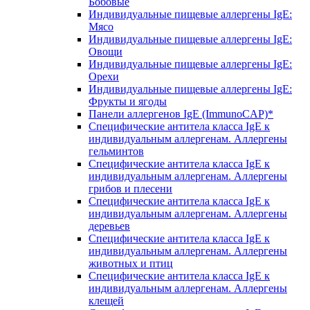
Бобовые
Индивидуальные пищевые аллергены IgE:
Мясо
Индивидуальные пищевые аллергены IgE:
Овощи
Индивидуальные пищевые аллергены IgE:
Орехи
Индивидуальные пищевые аллергены IgE:
Фрукты и ягоды
Панели аллергенов IgE (ImmunoCAP)*
Специфические антитела класса IgE к
индивидуальным аллергенам. Аллергены
гельминтов
Специфические антитела класса IgE к
индивидуальным аллергенам. Аллергены
грибов и плесени
Специфические антитела класса IgE к
индивидуальным аллергенам. Аллергены
деревьев
Специфические антитела класса IgE к
индивидуальным аллергенам. Аллергены
животных и птиц
Специфические антитела класса IgE к
индивидуальным аллергенам. Аллергены
клещей