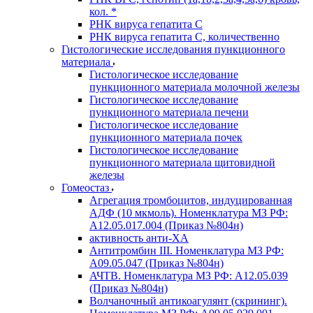
кол. *
РНК вируса гепатита C
РНК вируса гепатита C, количественно
Гистологические исследования пункционного
материала
Гистологическое исследование
пункционного материала молочной железы
Гистологическое исследование
пункционного материала печени
Гистологическое исследование
пункционного материала почек
Гистологическое исследование
пункционного материала щитовидной
железы
Гомеостаз
Агрегация тромбоцитов, индуцированная
АДФ (10 мкмоль). Номенклатура МЗ РФ:
A12.05.017.004 (Приказ №804н)
активность анти-ХА
Антитромбин III. Номенклатура МЗ РФ:
A09.05.047 (Приказ №804н)
АЧТВ. Номенклатура МЗ РФ: A12.05.039
(Приказ №804н)
Волчаночный антикоагулянт (скрининг).