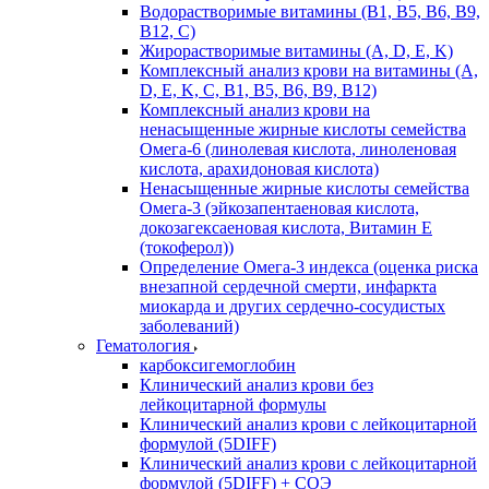
Водорастворимые витамины (B1, B5, B6, В9,
В12, С)
Жирорастворимые витамины (A, D, E, K)
Комплексный анализ крови на витамины (A,
D, E, K, C, B1, B5, B6, В9, B12)
Комплексный анализ крови на
ненасыщенные жирные кислоты семейства
Омега-6 (линолевая кислота, линоленовая
кислота, арахидоновая кислота)
Ненасыщенные жирные кислоты семейства
Омега-3 (эйкозапентаеновая кислота,
докозагексаеновая кислота, Витамин E
(токоферол))
Определение Омега-3 индекса (оценка риска
внезапной сердечной смерти, инфаркта
миокарда и других сердечно-сосудистых
заболеваний)
Гематология
карбоксигемоглобин
Клинический анализ крови без
лейкоцитарной формулы
Клинический анализ крови с лейкоцитарной
формулой (5DIFF)
Клинический анализ крови с лейкоцитарной
формулой (5DIFF) + СОЭ