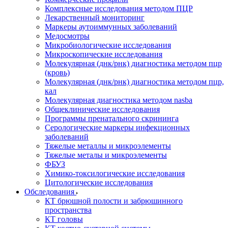
Комплексные исследования методом ПЦР
Лекарственный мониторинг
Маркеры аутоиммунных заболеваний
Медосмотры
Микробиологические исследования
Микроскопические исследования
Молекулярная (днк/рнк) диагностика методом пцр
(кровь)
Молекулярная (днк/рнк) диагностика методом пцр,
кал
Молекулярная диагностика методом nasba
Общеклинические исследования
Программы пренатального скрининга
Серологические маркеры инфекционных
заболеваний
Тяжелые металлы и микроэлементы
Тяжелые металы и микроэлементы
ФБУЗ
Химико-токсилогические исследования
Цитологические исследования
Обследования
КТ брюшной полости и забрюшинного
пространства
КТ головы