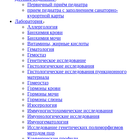
Первичный приём педиатра
прием педиатра с заполнением санаторно-
курортной карты
Лаборатория
Аллергология
Биохимия крови
Биохимия мочи
Витамины, жирные кислоты
Гематология
Гемостаз
Генетическое исследование
Гистологические исследования
Гистологические исследования пункционного
материала
Гомеостаз
Гормоны крови
Гормоны мочи
Гормоны слюны
Изосерология
Иммуногистохимические исследования
Имуннологические исследования
Имуногематология
Исследование генетических полиморфизмов
методом пцр
Коммерческие профили