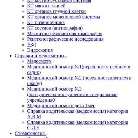
КТ костно-суставной системы
КТ мягких тканей
КТ органов грудной клетки
КТ органов мочеполовой системы
КТ позвоночника
КТ сосудов (ангиография)
Магнитно-резонансная томография
Рентгенографические исследования
УЗД
Эндоскопия
Справки и медосмотры
Медосмотр
Медицинский осмотр №1(перед поступлением в
садик)
Медицинский осмотр №2 (перед поступлением в
школу)
Медицинский осмотр №3
(абитуриенты.поступления в специальные
учреждения0
Медицинский осмотр дети 1мес
Справка водительская (медкомиссия) категория
А,В.М
Справка водительская (медкомиссия) категория
С,Д,Е
Стоматология