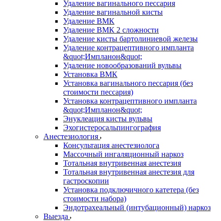
Удаление вагинального пессария
Удаление вагинальной кисты
Удаление ВМК
Удаление ВМК 2 сложности
Удаление кисты бартолиниевой железы
Удаление контрацептивного импланта
&quot;Импланон&quot;
Удаление новообразований вульвы
Установка ВМК
Установка вагинального пессария (без
стоимости пессария)
Установка контрацептивного импланта
&quot;Импланон&quot;
Энуклеация кисты вульвы
Эхогистеросальпингография
Анестезиология
Консультация анестезиолога
Массочный ингаляционный наркоз
Тотальная внутривенная анестезия
Тотальная внутривенная анестезия для
гастроскопии
Установка подключичного катетера (без
стоимости набора)
Эндотрахеальный (интубационный) наркоз
Выезда