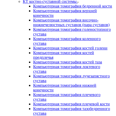
КТ костно-суставной системы
Компьютерная томография бедренной кости
Компьютерная томография верхней
конечности
Компьютерная томография височно-
нижнечелюстных суставов (пара суставов)
Компьютерная томография голеностопного
сустава
Компьютерная томография коленного
сустава
Компьютерная томография костей голени
Компьютерная томография костей
предплечья
Компьютерная томография костей таза
Компьютерная томография локтевого
сустава
Компьютерная томография лучезапястного
сустава
Компьютерная томография нижней
конечности
Компьютерная томография плечевого
сустава
Компьютерная томография плечевой кости
Компьютерная томография тазобедренного
сустава