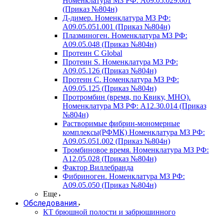
Номенклатура МЗ РФ: A09.05.029.001
(Приказ №804н)
Д-димер. Номенклатура МЗ РФ:
A09.05.051.001 (Приказ №804н)
Плазминоген. Номенклатура МЗ РФ:
A09.05.048 (Приказ №804н)
Протеин C Global
Протеин S. Номенклатура МЗ РФ:
A09.05.126 (Приказ №804н)
Протеин С. Номенклатура МЗ РФ:
A09.05.125 (Приказ №804н)
Протромбин (время, по Квику, МНО).
Номенклатура МЗ РФ: A12.30.014 (Приказ
№804н)
Растворимые фибрин-мономерные
комплексы(РФМК) Номенклатура МЗ РФ:
A09.05.051.002 (Приказ №804н)
Тромбиновое время. Номенклатура МЗ РФ:
A12.05.028 (Приказ №804н)
Фактор Виллебранда
Фибриноген. Номенклатура МЗ РФ:
A09.05.050 (Приказ №804н)
Еще
Обследования
КТ брюшной полости и забрюшинного