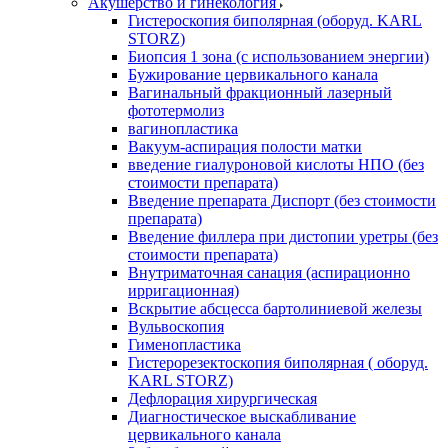
Акушерство и гинекология
Гистероскопия биполярная (оборуд. KARL
STORZ)
Биопсия 1 зона (с использованием энергии)
Бужирование цервикального канала
Вагинальный фракционный лазерный
фототермолиз
вагинопластика
Вакуум-аспирация полости матки
введение гиалуроновой кислоты НПО (без
стоимости препарата)
Введение препарата Диспорт (без стоимости
препарата)
Введение филлера при дистопии уретры (без
стоимости препарата)
Внутриматочная санация (аспирационно
ирригационная)
Вскрытие абсцесса бартолиниевой железы
Вульвоскопия
Гименопластика
Гистерорезектоскопия биполярная ( оборуд.
KARL STORZ)
Дефлорация хирургическая
Диагностическое выскабливание
цервикального канала