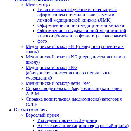
Медосмотр
Гигиеническое обучение и аттестация с
оформлением штампа и голограммы в
личной медицинской книжке (ЛМК)
Оформление личной медицинской книжки
Оформление и выдача личной медицинской
книжки (бумажного формата) с голограммой
фото
Медицинский осмотр №1(перед поступлением в
садик)
Медицинский осмотр №2 (перед поступлением в
школу)
Медицинский осмотр №3
(абитуриенты.поступления в специальные
учреждения0
Медицинский осмотр дети 1мес
Справка водительская (медкомиссия) категория
А,В.М
Справка водительская (медкомиссия) категория
С,Д,Е
Стоматология
Взрослый прием
Иммедиат протез из 3 единиц
Анестезия аппликационная(взрослый приём)
Анестезия