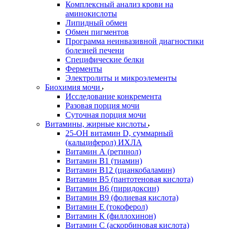
Комплексный анализ крови на
аминокислоты
Липидный обмен
Обмен пигментов
Программа неинвазивной диагностики
болезней печени
Специфические белки
Ферменты
Электролиты и микроэлементы
Биохимия мочи
Исследование конкремента
Разовая порция мочи
Суточная порция мочи
Витамины, жирные кислоты
25-OH витамин D, суммарный
(кальциферол) ИХЛА
Витамин А (ретинол)
Витамин В1 (тиамин)
Витамин В12 (цианкобаламин)
Витамин В5 (пантотеновая кислота)
Витамин В6 (пиридоксин)
Витамин В9 (фолиевая кислота)
Витамин Е (токоферол)
Витамин К (филлохинон)
Витамин С (аскорбиновая кислота)