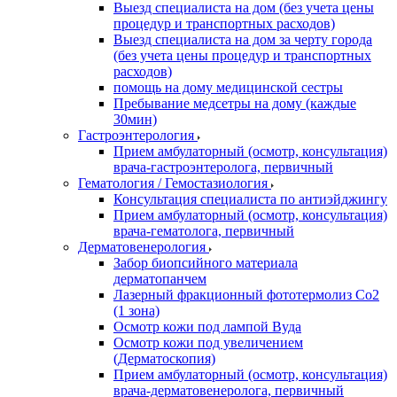
Выезд специалиста на дом (без учета цены
процедур и транспортных расходов)
Выезд специалиста на дом за черту города
(без учета цены процедур и транспортных
расходов)
помощь на дому медицинской сестры
Пребывание медсетры на дому (каждые
30мин)
Гастроэнтерология
Прием амбулаторный (осмотр, консультация)
врача-гастроэнтеролога, первичный
Гематология / Гемостазиология
Консультация специалиста по антиэйджингу
Прием амбулаторный (осмотр, консультация)
врача-гематолога, первичный
Дерматовенерология
Забор биопсийного материала
дерматопанчем
Лазерный фракционный фототермолиз Со2
(1 зона)
Осмотр кожи под лампой Вуда
Осмотр кожи под увеличением
(Дерматоскопия)
Прием амбулаторный (осмотр, консультация)
врача-дерматовенеролога, первичный