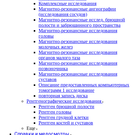
Комплексные исследования
Магнитно-резонансные ангиографии
(исследования сосудов)
Магнитно-резонансные исслед. брюшной
полости и забрюшинного пространства
Магнитно-резонансные исследования
головы
Магнитно-резонансные исследования
молочных желез
Магнитно-резонансные исследования
органов малого таза
Магнитно-резонансные исследования
позвоночника
Магнитно-резонансные исследования
суставов
Описание предоставленных компьютерных
томограмм 1 исследование
повторная запись диска
Рентгенографические исследования
Рентген брюшной полости
Рентген головы
Рентген грудной клетки
Рентген костей и суставов
Еще
Справки и медосмотры