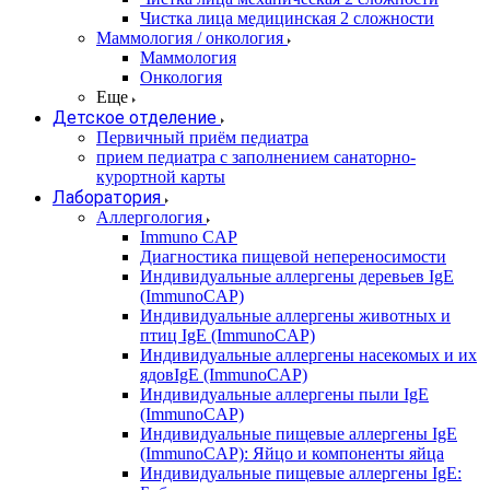
Чистка лица медицинская 2 сложности
Маммология / онкология
Маммология
Онкология
Еще
Детское отделение
Первичный приём педиатра
прием педиатра с заполнением санаторно-
курортной карты
Лаборатория
Аллергология
Immuno CAP
Диагностика пищевой непереносимости
Индивидуальные аллергены деревьев IgE
(ImmunoCAP)
Индивидуальные аллергены животных и
птиц IgE (ImmunoCAP)
Индивидуальные аллергены насекомых и их
ядовIgE (ImmunoCAP)
Индивидуальные аллергены пыли IgE
(ImmunoCAP)
Индивидуальные пищевые аллергены IgE
(ImmunoCAP): Яйцо и компоненты яйца
Индивидуальные пищевые аллергены IgE: