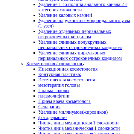
Удаление 1-го полипа анального канала 2-я
категория сложности
Удаление каловых камней
Удаление наружного геморроидального узла
(1 узел)
Удаление отдельных перианальных
остроконечных кондилом
Удаление сливных полукружных
перианальных остроконечных кондилом
Удаление сливных циркулярных
перианальных остроконечных кондилом
Косметология / трихология
Иньекционная косметология
Контурная пластика:
Эстетическая косметология
мезотерапия головы
Плазма головы
плазмолифтинг
Приём врача косметолога
Сепарация
Удаление миллиумов(жировиков)
фотодермолиз
Чистка лица медицинская 1 сложности
Чистка лица механическая 1 сложности
Чистка лица механическая 2 сложности