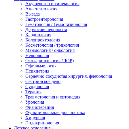
Акушерство и гинекология
Анестезиология
Выезда
Гастроэнтерология
Гематология / Гемостазиология
Дерматовенерология
Кардиология
Колопроктология
Косметология / трихология
Маммология / онкология
Неврология
Отоларингология (ЛОР)
Офтальмология
Психиатрия
Сердечно-сосудистая хирургия, флебология
Сестринское дело
Сурдология
Терапия
Травматология и ортопедия
Урология
Физиотерапия
Функциональная диагностика
Хирургия
Эндокринология
Детское отделение