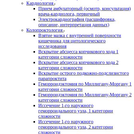
Кардиология
Прием амбулаторный (осмотр, консультация)
врача-кардиолога, первичный
Электрокардиография (расшифровка,
описание, интерпретация данных)
Колопроктология
Взятие мазка с внутренней поверхности
кишечника для цитологического
исследования
Вскрытие абсцесса копчикового хода 1
категории сложности
Вскрытие абсцесса копчикового хода 2
категории сложности
Вскрытие острого подкожно-подслизистого
парапроктита
Геморроидэктомия по Миллигану-Моргану 1
категории сложности
Геморроидэктомия по Миллигану-Моргану 2
категории сложности
Иссечение 1-го наружного
геморроидального узла, 1 категории
сложности
Иссечение 1-го наружного
геморроидального узла, 2 категории
сложности