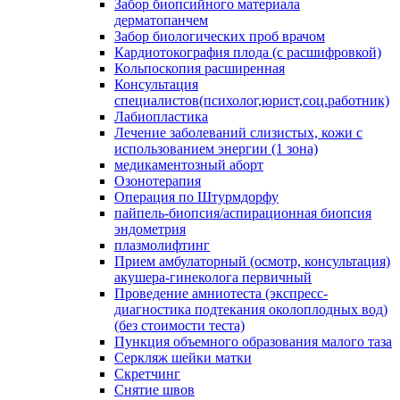
Забор биопсийного материала
дерматопанчем
Забор биологических проб врачом
Кардиотокография плода (с расшифровкой)
Кольпоскопия расширенная
Консультация
специалистов(психолог,юрист,соц.работник)
Лабиопластика
Лечение заболеваний слизистых, кожи с
использованием энергии (1 зона)
медикаментозный аборт
Озонотерапия
Операция по Штурмдорфу
пайпель-биопсия/аспирационная биопсия
эндометрия
плазмолифтинг
Прием амбулаторный (осмотр, консультация)
акушера-гинеколога первичный
Проведение амниотеста (экспресс-
диагностика подтекания околоплодных вод)
(без стоимости теста)
Пункция объемного образования малого таза
Серкляж шейки матки
Скретчинг
Снятие швов