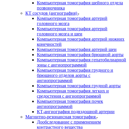
Компьютерная томография шейного отдела
позвоночника
КТ сосудов (ангиография)
Компьютерная томография артерий
головного мозга
Компьютерная томография артерий
головного мозга и шеи
Компьютерная томография артерий нижних
конечностей
Компьютерная томография артерий шеи
Компьютерная томография брюшной аорты
Компьютерная томография гепатобилиарной
зоны с ангиопрограммой
Компьютерная томография грудного и
брюшного отделов аорты с
ангиопрограммой
Компьютерная томография грудной аорты
Компьютерная томография легких и
средостения с ангиопрограммой
Компьютерная томография почек
ангиопрограммой
КТ-ангиография подвздошной артерии
Магнитно-резонансная томография
Дообследование с применением
контрастного вещества