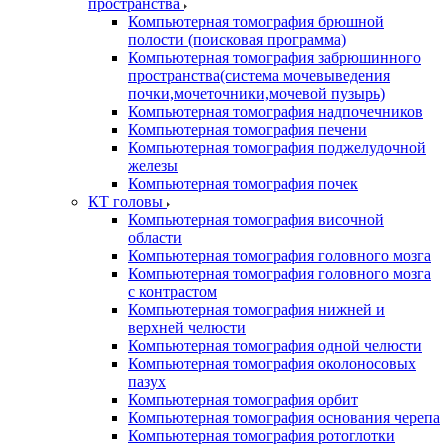
пространства
Компьютерная томография брюшной
полости (поисковая программа)
Компьютерная томография забрюшинного
пространства(система мочевыведения
почки,мочеточники,мочевой пузырь)
Компьютерная томография надпочечников
Компьютерная томография печени
Компьютерная томография поджелудочной
железы
Компьютерная томография почек
КТ головы
Компьютерная томография височной
области
Компьютерная томография головного мозга
Компьютерная томография головного мозга
с контрастом
Компьютерная томография нижней и
верхней челюсти
Компьютерная томография одной челюсти
Компьютерная томография околоносовых
пазух
Компьютерная томография орбит
Компьютерная томография основания черепа
Компьютерная томография ротоглотки