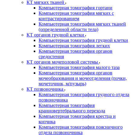
КТ мягких тканей
Компьютерная томография гортани
Компьютерная томография мягких с
контрастированием
Компьютерная томография мягких тканей
(определенной области тела)
КТ органов грудной клетки
Компьютерная томография грудной клетки
Компьютерная томография легких
Компьютерная томография органов
средостения
КТ органов мочеполовой системы
Компьютерная томография малого таза
Компьютерная томография органов
мочеобразования и мочеотделения (почки,
мочеточник, м/пузырь)
КТ позвоночника
Компьютерная томография грудного отдела
позвоночника
Компьютерная томография
краниовертебрального перехода
Компьютерная томография крестца и
копчика
Компьютерная томография поясничного
отдела позвоночника