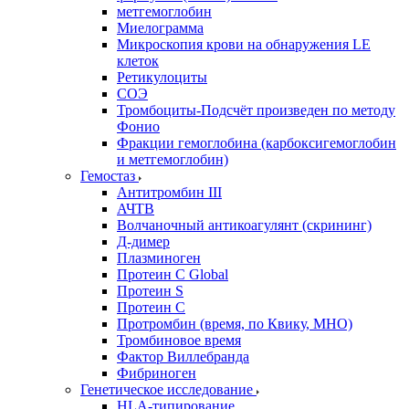
метгемоглобин
Миелограмма
Микроскопия крови на обнаружения LE
клеток
Ретикулоциты
СОЭ
Тромбоциты-Подсчёт произведен по методу
Фонио
Фракции гемоглобина (карбоксигемоглобин
и метгемоглобин)
Гемостаз
Антитромбин III
АЧТВ
Волчаночный антикоагулянт (скрининг)
Д-димер
Плазминоген
Протеин C Global
Протеин S
Протеин С
Протромбин (время, по Квику, МНО)
Тромбиновое время
Фактор Виллебранда
Фибриноген
Генетическое исследование
HLA-типирование