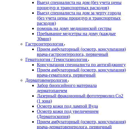
Выезд специалиста на дом (без учета цены
процедур и транспортных расходов)
Выезд специалиста на дом за черту города
(без учета цены процедур и транспортных
расходов)
помощь на дому медицинской сестры
Пребывание медсетры на дому (каждые
30мин)
Гастроэнтерология
Прием амбулаторный (осмотр, консультация)
врача-гастроэнтеролога, первичный
Гематология / Гемостазиология
Консультация специалиста по антиэйджингу
Прием амбулаторный (осмотр, консультация)
врача-гематолога, первичный
Дерматовенерология
Забор биопсийного материала
дерматопанчем
Лазерный фракционный фототермолиз Со2
(1 зона)
Осмотр кожи под лампой Вуда
Осмотр кожи под увеличением
(Дерматоскопия)
Прием амбулаторный (осмотр, консультация)
врача-дерматовенеролога, первичный