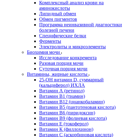
Комплексный анализ крови на
аминокислоты
Липидный обмен
Обмен пигментов
Программа неинвазивной диагностики
болезней печени
Специфические белки
Ферменты
Электролиты и микроэлементы
Биохимия мочи
Исследование конкремента
Разовая порция мочи
Суточная порция мочи
Витамины, жирные кислоты
25-OH витамин D, суммарный
(кальциферол) ИХЛА
Витамин А (ретинол)
Витамин В1 (тиамин)
Витамин В12 (цианкобаламин)
Витамин В5 (пантотеновая кислота)
Витамин В6 (пиридоксин)
Витамин В9 (фолиевая кислота)
Витамин Е (токоферол)
Витамин К (филлохинон)
Витамин С (аскорбиновая кислота)