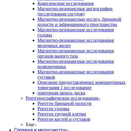
Комплексные исследования
Магнитно-резонансные ангиографии
(исследования сосудов)
Магнитно-резонансные исслед. брюшной
полости и забрюшинного пространства
Магнитно-резонансные исследования
головы
Магнитно-резонансные исследования
молочных желез
Магнитно-резонансные исследования
органов малого таза
Магнитно-резонансные исследования
позвоночника
Магнитно-резонансные исследования
суставов
Описание предоставленных компьютерных
томограмм 1 исследование
повторная запись диска
Рентгенографические исследования
Рентген брюшной полости
Рентген головы
Рентген грудной клетки
Рентген костей и суставов
Еще
Справки и медосмотры