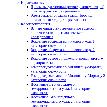
Кардиология
Прием амбулаторный (осмотр, консультация)
врача-кардиолога, первичный
Электрокардиография (расшифровка,
описание, интерпретация данных)
Колопроктология
Взятие мазка с внутренней поверхности
кишечника для цитологического
исследования
Вскрытие абсцесса копчикового хода 1
категории сложности
Вскрытие абсцесса копчикового хода 2
категории сложности
Вскрытие острого подкожно-подслизистого
парапроктита
Геморроидэктомия по Миллигану-Моргану 1
категории сложности
Геморроидэктомия по Миллигану-Моргану 2
категории сложности
Иссечение 1-го наружного
геморроидального узла, 1 категории
сложности
Иссечение 1-го наружного
геморроидального узла, 2 категории
сложности