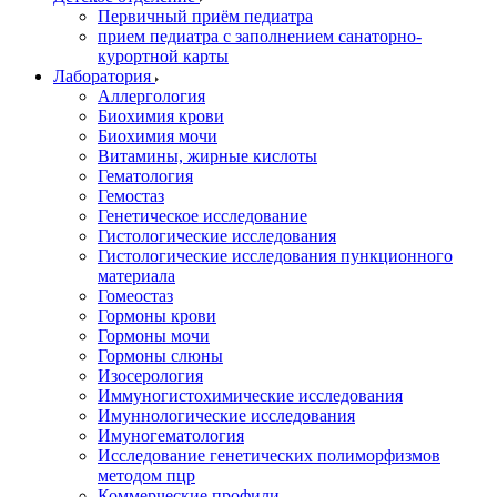
Первичный приём педиатра
прием педиатра с заполнением санаторно-
курортной карты
Лаборатория
Аллергология
Биохимия крови
Биохимия мочи
Витамины, жирные кислоты
Гематология
Гемостаз
Генетическое исследование
Гистологические исследования
Гистологические исследования пункционного
материала
Гомеостаз
Гормоны крови
Гормоны мочи
Гормоны слюны
Изосерология
Иммуногистохимические исследования
Имуннологические исследования
Имуногематология
Исследование генетических полиморфизмов
методом пцр
Коммерческие профили