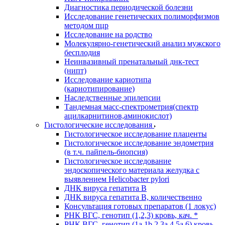
Диагностика периодической болезни
Исследование генетических полиморфизмов
методом пцр
Исследование на родство
Молекулярно-генетический анализ мужского
бесплодия
Неинвазивный пренатальный днк-тест
(нипт)
Исследование кариотипа
(кариотипирование)
Наследственные эпилепсии
Тандемная масс-спектрометрия(спектр
ацилкарнитинов,аминокислот)
Гистологические исследования
Гистологическое исследование плаценты
Гистологическое исследование эндометрия
(в т.ч. пайпель-биопсия)
Гистологическое исследование
эндоскопического материала желудка с
выявлением Helicobacter pylori
ДНК вируса гепатита B
ДНК вируса гепатита B, количественно
Консультация готовых препаратов (1 локус)
РНК ВГC, генотип (1,2,3) кровь, кач. *
РНК ВГC, генотип (1a,1b,2,3a,4,5a,6) кровь,