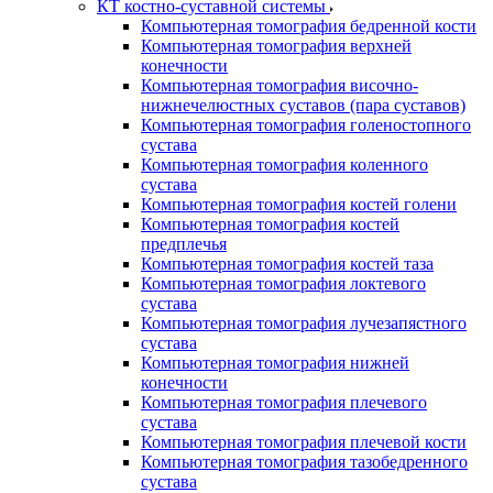
КТ костно-суставной системы
Компьютерная томография бедренной кости
Компьютерная томография верхней
конечности
Компьютерная томография височно-
нижнечелюстных суставов (пара суставов)
Компьютерная томография голеностопного
сустава
Компьютерная томография коленного
сустава
Компьютерная томография костей голени
Компьютерная томография костей
предплечья
Компьютерная томография костей таза
Компьютерная томография локтевого
сустава
Компьютерная томография лучезапястного
сустава
Компьютерная томография нижней
конечности
Компьютерная томография плечевого
сустава
Компьютерная томография плечевой кости
Компьютерная томография тазобедренного
сустава