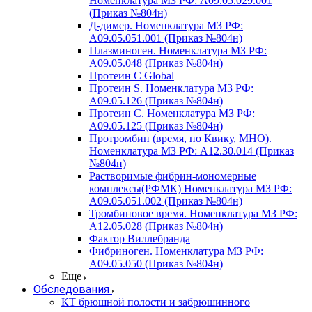
Номенклатура МЗ РФ: A09.05.029.001
(Приказ №804н)
Д-димер. Номенклатура МЗ РФ:
A09.05.051.001 (Приказ №804н)
Плазминоген. Номенклатура МЗ РФ:
A09.05.048 (Приказ №804н)
Протеин C Global
Протеин S. Номенклатура МЗ РФ:
A09.05.126 (Приказ №804н)
Протеин С. Номенклатура МЗ РФ:
A09.05.125 (Приказ №804н)
Протромбин (время, по Квику, МНО).
Номенклатура МЗ РФ: A12.30.014 (Приказ
№804н)
Растворимые фибрин-мономерные
комплексы(РФМК) Номенклатура МЗ РФ:
A09.05.051.002 (Приказ №804н)
Тромбиновое время. Номенклатура МЗ РФ:
A12.05.028 (Приказ №804н)
Фактор Виллебранда
Фибриноген. Номенклатура МЗ РФ:
A09.05.050 (Приказ №804н)
Еще
Обследования
КТ брюшной полости и забрюшинного