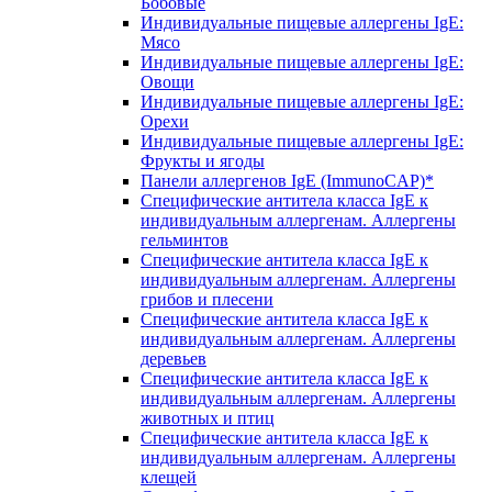
Бобовые
Индивидуальные пищевые аллергены IgE:
Мясо
Индивидуальные пищевые аллергены IgE:
Овощи
Индивидуальные пищевые аллергены IgE:
Орехи
Индивидуальные пищевые аллергены IgE:
Фрукты и ягоды
Панели аллергенов IgE (ImmunoCAP)*
Специфические антитела класса IgE к
индивидуальным аллергенам. Аллергены
гельминтов
Специфические антитела класса IgE к
индивидуальным аллергенам. Аллергены
грибов и плесени
Специфические антитела класса IgE к
индивидуальным аллергенам. Аллергены
деревьев
Специфические антитела класса IgE к
индивидуальным аллергенам. Аллергены
животных и птиц
Специфические антитела класса IgE к
индивидуальным аллергенам. Аллергены
клещей