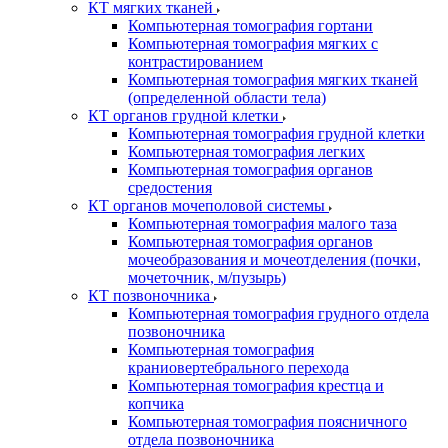
КТ мягких тканей
Компьютерная томография гортани
Компьютерная томография мягких с
контрастированием
Компьютерная томография мягких тканей
(определенной области тела)
КТ органов грудной клетки
Компьютерная томография грудной клетки
Компьютерная томография легких
Компьютерная томография органов
средостения
КТ органов мочеполовой системы
Компьютерная томография малого таза
Компьютерная томография органов
мочеобразования и мочеотделения (почки,
мочеточник, м/пузырь)
КТ позвоночника
Компьютерная томография грудного отдела
позвоночника
Компьютерная томография
краниовертебрального перехода
Компьютерная томография крестца и
копчика
Компьютерная томография поясничного
отдела позвоночника