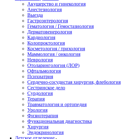
Акушерство и гинекология
Анестезиология
Выезда
Гастроэнтерология
Гематология / Гемостазиология
Дерматовенерология
Кардиология
Колопроктология
Косметология / трихология
Маммология / онкология
Неврология
Отоларингология (ЛОР)
Офтальмология
Психиатрия
Сердечно-сосудистая хирургия, флебология
Сестринское дело
Сурдология
Терапия
Травматология и ортопедия
Урология
Физиотерапия
Функциональная диагностика
Хирургия
Эндокринология
Детское отделение