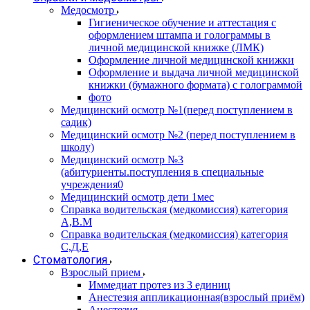
Медосмотр
Гигиеническое обучение и аттестация с
оформлением штампа и голограммы в
личной медицинской книжке (ЛМК)
Оформление личной медицинской книжки
Оформление и выдача личной медицинской
книжки (бумажного формата) с голограммой
фото
Медицинский осмотр №1(перед поступлением в
садик)
Медицинский осмотр №2 (перед поступлением в
школу)
Медицинский осмотр №3
(абитуриенты.поступления в специальные
учреждения0
Медицинский осмотр дети 1мес
Справка водительская (медкомиссия) категория
А,В.М
Справка водительская (медкомиссия) категория
С,Д,Е
Стоматология
Взрослый прием
Иммедиат протез из 3 единиц
Анестезия аппликационная(взрослый приём)
Анестезия