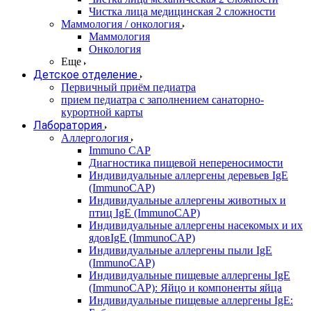
Чистка лица медицинская 2 сложности
Маммология / онкология
Маммология
Онкология
Еще
Детское отделение
Первичный приём педиатра
прием педиатра с заполнением санаторно-
курортной карты
Лаборатория
Аллергология
Immuno CAP
Диагностика пищевой непереносимости
Индивидуальные аллергены деревьев IgE
(ImmunoCAP)
Индивидуальные аллергены животных и
птиц IgE (ImmunoCAP)
Индивидуальные аллергены насекомых и их
ядовIgE (ImmunoCAP)
Индивидуальные аллергены пыли IgE
(ImmunoCAP)
Индивидуальные пищевые аллергены IgE
(ImmunoCAP): Яйцо и компоненты яйца
Индивидуальные пищевые аллергены IgE: