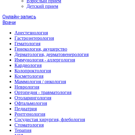
Взрослый прием
Детский прием
Онлайн-запись
Врачи
Анестезиология
Гастроэнтерология
Гематология
Гинекология, акушерство
Дерматология, дерматовенерология
Иммунология - аллергология
Кардиология
Колопроктология
Косметология
Маммология / онкология
Неврология
Ортопедия - травматология
Отоларингология
Офтальмология
Педиатрия
Рентгенология
Сосудистая хирургия, флебология
Стоматология
Терапия