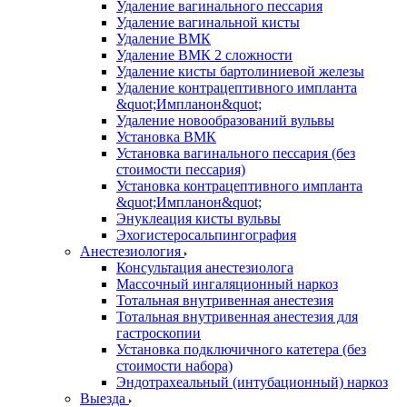
Удаление вагинального пессария
Удаление вагинальной кисты
Удаление ВМК
Удаление ВМК 2 сложности
Удаление кисты бартолиниевой железы
Удаление контрацептивного импланта
&quot;Импланон&quot;
Удаление новообразований вульвы
Установка ВМК
Установка вагинального пессария (без
стоимости пессария)
Установка контрацептивного импланта
&quot;Импланон&quot;
Энуклеация кисты вульвы
Эхогистеросальпингография
Анестезиология
Консультация анестезиолога
Массочный ингаляционный наркоз
Тотальная внутривенная анестезия
Тотальная внутривенная анестезия для
гастроскопии
Установка подключичного катетера (без
стоимости набора)
Эндотрахеальный (интубационный) наркоз
Выезда