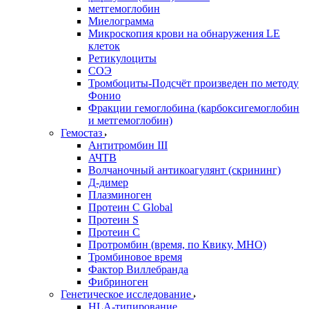
метгемоглобин
Миелограмма
Микроскопия крови на обнаружения LE
клеток
Ретикулоциты
СОЭ
Тромбоциты-Подсчёт произведен по методу
Фонио
Фракции гемоглобина (карбоксигемоглобин
и метгемоглобин)
Гемостаз
Антитромбин III
АЧТВ
Волчаночный антикоагулянт (скрининг)
Д-димер
Плазминоген
Протеин C Global
Протеин S
Протеин С
Протромбин (время, по Квику, МНО)
Тромбиновое время
Фактор Виллебранда
Фибриноген
Генетическое исследование
HLA-типирование