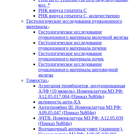
кол. *
РНК вируса гепатита C
РНК вируса гепатита C, количественно
Гистологические исследования пункционного
материала
Гистологическое исследование
пункционного материала молочной железы
Гистологическое исследование
пункционного материала печени
Гистологическое исследование
пункционного материала почек
Гистологическое исследование
пункционного материала щитовидной
железы
Гомеостаз
Агрегация тромбоцитов, индуцированная
АДФ (10 мкмоль). Номенклатура МЗ РФ:
A12.05.017.004 (Приказ №804н)
активность анти-ХА
Антитромбин III. Номенклатура МЗ РФ:
A09.05.047 (Приказ №804н)
АЧТВ. Номенклатура МЗ РФ: A12.05.039
(Приказ №804н)
Волчаночный антикоагулянт (скрининг).