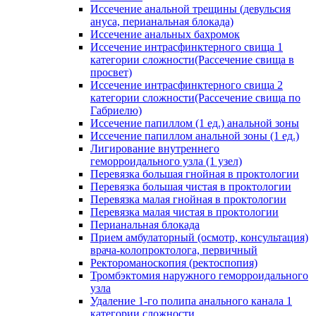
Иссечение анальной трещины (девульсия
ануса, перианальная блокада)
Иссечение анальных бахромок
Иссечение интрасфинктерного свища 1
категории сложности(Рассечение свища в
просвет)
Иссечение интрасфинктерного свища 2
категории сложности(Рассечение свища по
Габриелю)
Иссечение папиллом (1 ед.) анальной зоны
Иссечение папиллом анальной зоны (1 ед.)
Лигирование внутреннего
геморроидального узла (1 узел)
Перевязка большая гнойная в проктологии
Перевязка большая чистая в проктологии
Перевязка малая гнойная в проктологии
Перевязка малая чистая в проктологии
Перианальная блокада
Прием амбулаторный (осмотр, консультация)
врача-колопроктолога, первичный
Ректороманоскопия (ректоспопия)
Тромбэктомия наружного геморроидального
узла
Удаление 1-го полипа анального канала 1
категории сложности