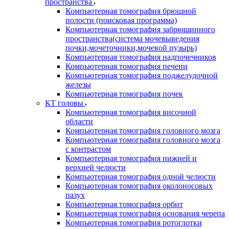
пространства
Компьютерная томография брюшной
полости (поисковая программа)
Компьютерная томография забрюшинного
пространства(система мочевыведения
почки,мочеточники,мочевой пузырь)
Компьютерная томография надпочечников
Компьютерная томография печени
Компьютерная томография поджелудочной
железы
Компьютерная томография почек
КТ головы
Компьютерная томография височной
области
Компьютерная томография головного мозга
Компьютерная томография головного мозга
с контрастом
Компьютерная томография нижней и
верхней челюсти
Компьютерная томография одной челюсти
Компьютерная томография околоносовых
пазух
Компьютерная томография орбит
Компьютерная томография основания черепа
Компьютерная томография ротоглотки