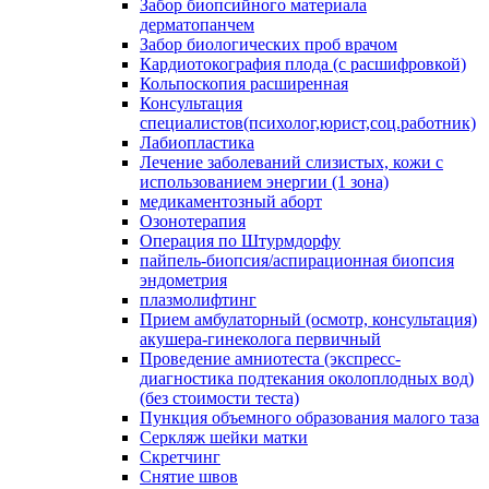
Забор биопсийного материала
дерматопанчем
Забор биологических проб врачом
Кардиотокография плода (с расшифровкой)
Кольпоскопия расширенная
Консультация
специалистов(психолог,юрист,соц.работник)
Лабиопластика
Лечение заболеваний слизистых, кожи с
использованием энергии (1 зона)
медикаментозный аборт
Озонотерапия
Операция по Штурмдорфу
пайпель-биопсия/аспирационная биопсия
эндометрия
плазмолифтинг
Прием амбулаторный (осмотр, консультация)
акушера-гинеколога первичный
Проведение амниотеста (экспресс-
диагностика подтекания околоплодных вод)
(без стоимости теста)
Пункция объемного образования малого таза
Серкляж шейки матки
Скретчинг
Снятие швов