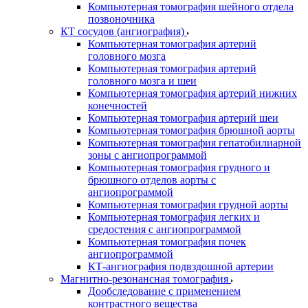
Компьютерная томография шейного отдела
позвоночника
КТ сосудов (ангиография)
Компьютерная томография артерий
головного мозга
Компьютерная томография артерий
головного мозга и шеи
Компьютерная томография артерий нижних
конечностей
Компьютерная томография артерий шеи
Компьютерная томография брюшной аорты
Компьютерная томография гепатобилиарной
зоны с ангиопрограммой
Компьютерная томография грудного и
брюшного отделов аорты с
ангиопрограммой
Компьютерная томография грудной аорты
Компьютерная томография легких и
средостения с ангиопрограммой
Компьютерная томография почек
ангиопрограммой
КТ-ангиография подвздошной артерии
Магнитно-резонансная томография
Дообследование с применением
контрастного вещества