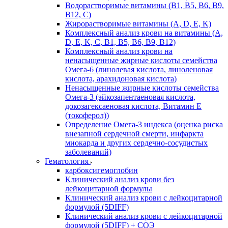
Водорастворимые витамины (B1, B5, B6, В9,
В12, С)
Жирорастворимые витамины (A, D, E, K)
Комплексный анализ крови на витамины (A,
D, E, K, C, B1, B5, B6, В9, B12)
Комплексный анализ крови на
ненасыщенные жирные кислоты семейства
Омега-6 (линолевая кислота, линоленовая
кислота, арахидоновая кислота)
Ненасыщенные жирные кислоты семейства
Омега-3 (эйкозапентаеновая кислота,
докозагексаеновая кислота, Витамин E
(токоферол))
Определение Омега-3 индекса (оценка риска
внезапной сердечной смерти, инфаркта
миокарда и других сердечно-сосудистых
заболеваний)
Гематология
карбоксигемоглобин
Клинический анализ крови без
лейкоцитарной формулы
Клинический анализ крови с лейкоцитарной
формулой (5DIFF)
Клинический анализ крови с лейкоцитарной
формулой (5DIFF) + СОЭ