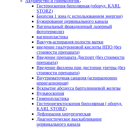
Акушерство и гинекология
Гистероскопия биполярная (оборуд. KARL
STORZ)
Биопсия 1 зона (с использованием энергии)
Бужирование цервикального канала
Вагинальный фракционный лазерный
фототермолиз
вагинопластика
Вакуум-аспирация полости матки
введение гиалуроновой кислоты НПО (без
стоимости препарата)
Введение препарата Диспорт (без стоимости
препарата)
Введение филлера при дистопии уретры (без
стоимости препарата)
Внутриматочная санация (аспирационно
ирригационная)
Вскрытие абсцесса бартолиниевой железы
Вульвоскопия
Гименопластика
Гистерорезектоскопия биполярная ( оборуд.
KARL STORZ)
Дефлорация хирургическая
Диагностическое выскабливание
цервикального канала