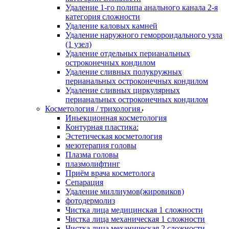
Удаление 1-го полипа анального канала 2-я
категория сложности
Удаление каловых камней
Удаление наружного геморроидального узла
(1 узел)
Удаление отдельных перианальных
остроконечных кондилом
Удаление сливных полукружных
перианальных остроконечных кондилом
Удаление сливных циркулярных
перианальных остроконечных кондилом
Косметология / трихология
Иньекционная косметология
Контурная пластика:
Эстетическая косметология
мезотерапия головы
Плазма головы
плазмолифтинг
Приём врача косметолога
Сепарация
Удаление миллиумов(жировиков)
фотодермолиз
Чистка лица медицинская 1 сложности
Чистка лица механическая 1 сложности
Чистка лица механическая 2 сложности