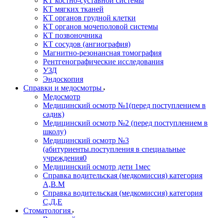
КТ костно-суставной системы
КТ мягких тканей
КТ органов грудной клетки
КТ органов мочеполовой системы
КТ позвоночника
КТ сосудов (ангиография)
Магнитно-резонансная томография
Рентгенографические исследования
УЗД
Эндоскопия
Справки и медосмотры
Медосмотр
Медицинский осмотр №1(перед поступлением в
садик)
Медицинский осмотр №2 (перед поступлением в
школу)
Медицинский осмотр №3
(абитуриенты.поступления в специальные
учреждения0
Медицинский осмотр дети 1мес
Справка водительская (медкомиссия) категория
А,В.М
Справка водительская (медкомиссия) категория
С,Д,Е
Стоматология