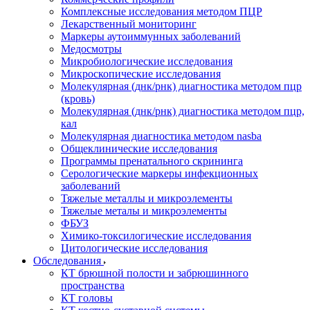
Комплексные исследования методом ПЦР
Лекарственный мониторинг
Маркеры аутоиммунных заболеваний
Медосмотры
Микробиологические исследования
Микроскопические исследования
Молекулярная (днк/рнк) диагностика методом пцр
(кровь)
Молекулярная (днк/рнк) диагностика методом пцр,
кал
Молекулярная диагностика методом nasba
Общеклинические исследования
Программы пренатального скрининга
Серологические маркеры инфекционных
заболеваний
Тяжелые металлы и микроэлементы
Тяжелые металы и микроэлементы
ФБУЗ
Химико-токсилогические исследования
Цитологические исследования
Обследования
КТ брюшной полости и забрюшинного
пространства
КТ головы