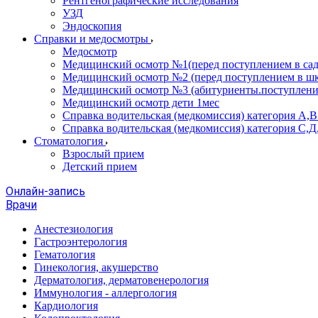
Рентгенографические исследования
УЗД
Эндоскопия
Справки и медосмотры
Медосмотр
Медицинский осмотр №1(перед поступлением в сад
Медицинский осмотр №2 (перед поступлением в шк
Медицинский осмотр №3 (абитуриенты.поступлени
Медицинский осмотр дети 1мес
Справка водительская (медкомиссия) категория А,
Справка водительская (медкомиссия) категория С,Д
Стоматология
Взрослый прием
Детский прием
Онлайн-запись
Врачи
Анестезиология
Гастроэнтерология
Гематология
Гинекология, акушерство
Дерматология, дерматовенерология
Иммунология - аллергология
Кардиология