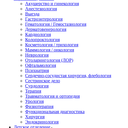
Акушерство и гинекология
Анестезиология
Выезда
Гастроэнтерология
Гематология / Гемостазиология
Дерматовенерология
Кардиология
Колопроктология
Косметология / трихология
Маммология / онкология
Неврология
Отоларингология (ЛОР)
Офтальмология
Психиатрия
Сердечно-сосудистая хирургия, флебология
Сестринское дело
Сурдология
Терапия
Травматология и ортопедия
Урология
Физиотерапия
Функциональная диагностика
Хирургия
Эндокринология
Детское отделение