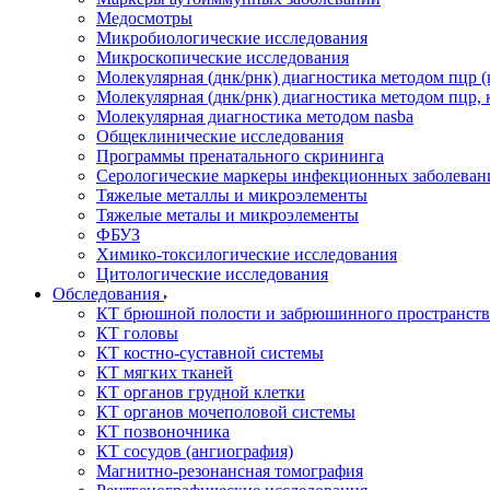
Медосмотры
Микробиологические исследования
Микроскопические исследования
Молекулярная (днк/рнк) диагностика методом пцр (
Молекулярная (днк/рнк) диагностика методом пцр, 
Молекулярная диагностика методом nasba
Общеклинические исследования
Программы пренатального скрининга
Серологические маркеры инфекционных заболеван
Тяжелые металлы и микроэлементы
Тяжелые металы и микроэлементы
ФБУЗ
Химико-токсилогические исследования
Цитологические исследования
Обследования
КТ брюшной полости и забрюшинного пространств
КТ головы
КТ костно-суставной системы
КТ мягких тканей
КТ органов грудной клетки
КТ органов мочеполовой системы
КТ позвоночника
КТ сосудов (ангиография)
Магнитно-резонансная томография