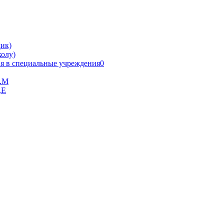
ик)
олу)
я в специальные учреждения0
В.М
,Е