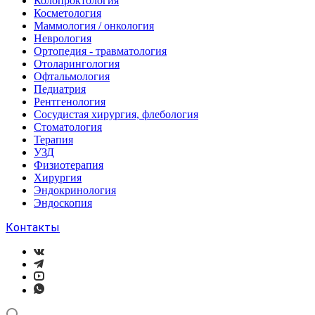
Колопроктология
Косметология
Маммология / онкология
Неврология
Ортопедия - травматология
Отоларингология
Офтальмология
Педиатрия
Рентгенология
Сосудистая хирургия, флебология
Стоматология
Терапия
УЗД
Физиотерапия
Хирургия
Эндокринология
Эндоскопия
Контакты