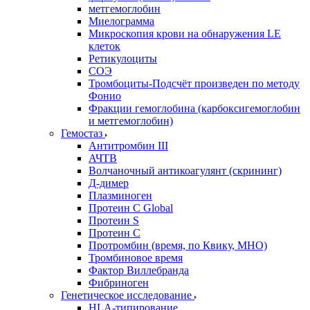
метгемоглобин
Миелограмма
Микроскопия крови на обнаружения LE
клеток
Ретикулоциты
СОЭ
Тромбоциты-Подсчёт произведен по методу
Фонио
Фракции гемоглобина (карбоксигемоглобин
и метгемоглобин)
Гемостаз
Антитромбин III
АЧТВ
Волчаночный антикоагулянт (скрининг)
Д-димер
Плазминоген
Протеин C Global
Протеин S
Протеин С
Протромбин (время, по Квику, МНО)
Тромбиновое время
Фактор Виллебранда
Фибриноген
Генетическое исследование
HLA-типирование