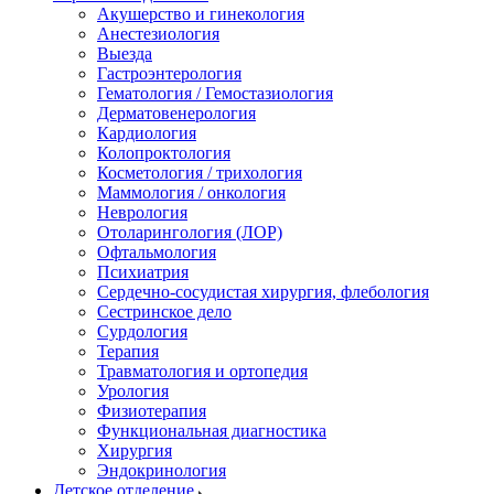
Акушерство и гинекология
Анестезиология
Выезда
Гастроэнтерология
Гематология / Гемостазиология
Дерматовенерология
Кардиология
Колопроктология
Косметология / трихология
Маммология / онкология
Неврология
Отоларингология (ЛОР)
Офтальмология
Психиатрия
Сердечно-сосудистая хирургия, флебология
Сестринское дело
Сурдология
Терапия
Травматология и ортопедия
Урология
Физиотерапия
Функциональная диагностика
Хирургия
Эндокринология
Детское отделение