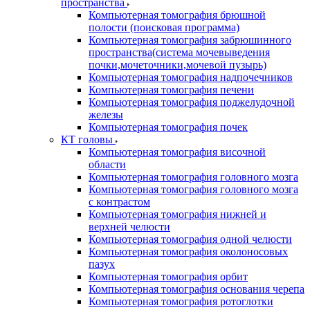
пространства
Компьютерная томография брюшной
полости (поисковая программа)
Компьютерная томография забрюшинного
пространства(система мочевыведения
почки,мочеточники,мочевой пузырь)
Компьютерная томография надпочечников
Компьютерная томография печени
Компьютерная томография поджелудочной
железы
Компьютерная томография почек
КТ головы
Компьютерная томография височной
области
Компьютерная томография головного мозга
Компьютерная томография головного мозга
с контрастом
Компьютерная томография нижней и
верхней челюсти
Компьютерная томография одной челюсти
Компьютерная томография околоносовых
пазух
Компьютерная томография орбит
Компьютерная томография основания черепа
Компьютерная томография ротоглотки