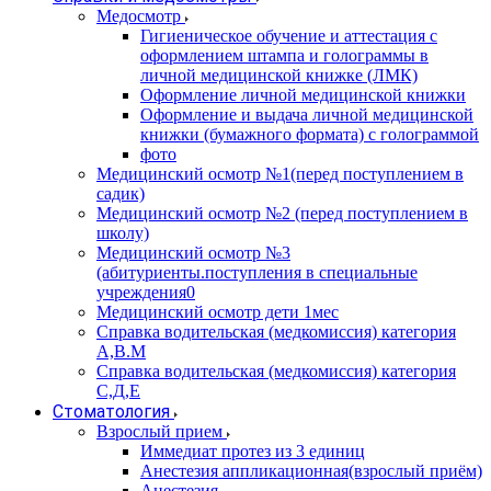
Медосмотр
Гигиеническое обучение и аттестация с
оформлением штампа и голограммы в
личной медицинской книжке (ЛМК)
Оформление личной медицинской книжки
Оформление и выдача личной медицинской
книжки (бумажного формата) с голограммой
фото
Медицинский осмотр №1(перед поступлением в
садик)
Медицинский осмотр №2 (перед поступлением в
школу)
Медицинский осмотр №3
(абитуриенты.поступления в специальные
учреждения0
Медицинский осмотр дети 1мес
Справка водительская (медкомиссия) категория
А,В.М
Справка водительская (медкомиссия) категория
С,Д,Е
Стоматология
Взрослый прием
Иммедиат протез из 3 единиц
Анестезия аппликационная(взрослый приём)
Анестезия