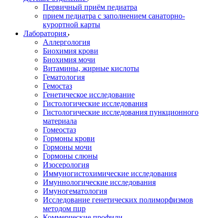
Первичный приём педиатра
прием педиатра с заполнением санаторно-
курортной карты
Лаборатория
Аллергология
Биохимия крови
Биохимия мочи
Витамины, жирные кислоты
Гематология
Гемостаз
Генетическое исследование
Гистологические исследования
Гистологические исследования пункционного
материала
Гомеостаз
Гормоны крови
Гормоны мочи
Гормоны слюны
Изосерология
Иммуногистохимические исследования
Имуннологические исследования
Имуногематология
Исследование генетических полиморфизмов
методом пцр
Коммерческие профили