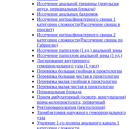
Иссечение анальной трещины (девульсия
ануса, перианальная блокада)
Иссечение анальных бахромок
Иссечение интрасфинктерного свища 1
категории сложности(Рассечение свища в
просвет)
Иссечение интрасфинктерного свища 2
категории сложности(Рассечение свища по
Габриелю)
Иссечение папиллом (1 ед.) анальной зоны
Иссечение папиллом анальной зоны (1 ед.)
Лигирование внутреннего
геморроидального узла (1 узел)
Перевязка большая гнойная в проктологии
Перевязка большая чистая в проктологии
Перевязка малая гнойная в проктологии
Перевязка малая чистая в проктологии
Перианальная блокада
Прием амбулаторный (осмотр, консультация)
врача-колопроктолога, первичный
Ректороманоскопия (ректоспопия)
Тромбэктомия наружного геморроидального
узла
Удаление 1-го полипа анального канала 1
категории сложности