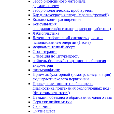
Забор биопсийного материала
дерматопанчем
Забор биологических проб врачом
Кардиотокография плода (с расшифровкой)
Кольпоскопия расширенная
Консультация
специалистов(психолог,юрист,соц.работник)
Лабиопластика
Лечение заболеваний слизистых, кожи с
использованием энергии (1 зона)
медикаментозный аборт
Озонотерапия
Операция по Штурмдорфу
пайпель-биопсия/аспирационная биопсия
эндометрия
плазмолифтинг
Прием амбулаторный (осмотр, консультация)
акушера-гинеколога первичный
Проведение амниотеста (экспресс-
диагностика подтекания околоплодных вод)
(без стоимости теста)
Пункция объемного образования малого таза
Серкляж шейки матки
Скретчинг
Снятие швов