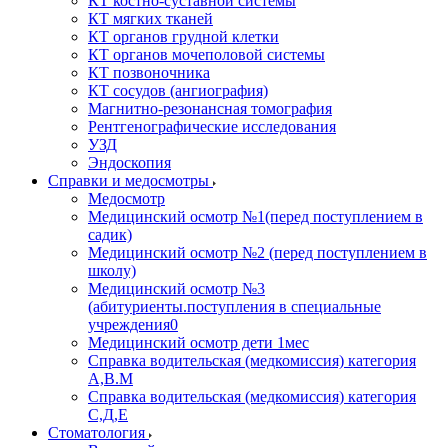
КТ костно-суставной системы
КТ мягких тканей
КТ органов грудной клетки
КТ органов мочеполовой системы
КТ позвоночника
КТ сосудов (ангиография)
Магнитно-резонансная томография
Рентгенографические исследования
УЗД
Эндоскопия
Справки и медосмотры
Медосмотр
Медицинский осмотр №1(перед поступлением в
садик)
Медицинский осмотр №2 (перед поступлением в
школу)
Медицинский осмотр №3
(абитуриенты.поступления в специальные
учреждения0
Медицинский осмотр дети 1мес
Справка водительская (медкомиссия) категория
А,В.М
Справка водительская (медкомиссия) категория
С,Д,Е
Стоматология