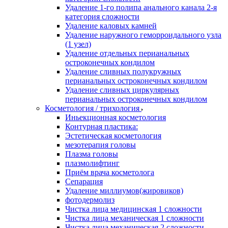
Удаление 1-го полипа анального канала 2-я
категория сложности
Удаление каловых камней
Удаление наружного геморроидального узла
(1 узел)
Удаление отдельных перианальных
остроконечных кондилом
Удаление сливных полукружных
перианальных остроконечных кондилом
Удаление сливных циркулярных
перианальных остроконечных кондилом
Косметология / трихология
Иньекционная косметология
Контурная пластика:
Эстетическая косметология
мезотерапия головы
Плазма головы
плазмолифтинг
Приём врача косметолога
Сепарация
Удаление миллиумов(жировиков)
фотодермолиз
Чистка лица медицинская 1 сложности
Чистка лица механическая 1 сложности
Чистка лица механическая 2 сложности