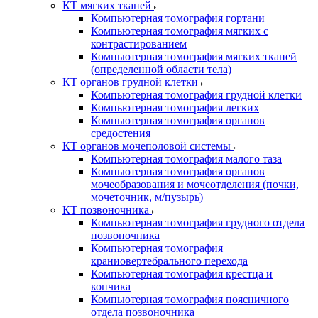
КТ мягких тканей
Компьютерная томография гортани
Компьютерная томография мягких с
контрастированием
Компьютерная томография мягких тканей
(определенной области тела)
КТ органов грудной клетки
Компьютерная томография грудной клетки
Компьютерная томография легких
Компьютерная томография органов
средостения
КТ органов мочеполовой системы
Компьютерная томография малого таза
Компьютерная томография органов
мочеобразования и мочеотделения (почки,
мочеточник, м/пузырь)
КТ позвоночника
Компьютерная томография грудного отдела
позвоночника
Компьютерная томография
краниовертебрального перехода
Компьютерная томография крестца и
копчика
Компьютерная томография поясничного
отдела позвоночника