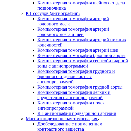
Компьютерная томография шейного отдела
позвоночника
КТ сосудов (ангиография)
Компьютерная томография артерий
головного мозга
Компьютерная томография артерий
головного мозга и шеи
Компьютерная томография артерий нижних
конечностей
Компьютерная томография артерий шеи
Компьютерная томография брюшной аорты
Компьютерная томография гепатобилиарной
зоны с ангиопрограммой
Компьютерная томография грудного и
брюшного отделов аорты с
ангиопрограммой
Компьютерная томография грудной аорты
Компьютерная томография легких и
средостения с ангиопрограммой
Компьютерная томография почек
ангиопрограммой
КТ-ангиография подвздошной артерии
Магнитно-резонансная томография
Дообследование с применением
контрастного вещества