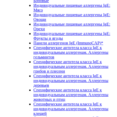
Бобовые
Индивидуальные пищевые аллергены IgE:
Мясо
Индивидуальные пищевые аллергены IgE:
Овощи
Индивидуальные пищевые аллергены IgE:
Орехи
Индивидуальные пищевые аллергены IgE:
Фрукты и ягоды
Панели аллергенов IgE (ImmunoCAP)*
Специфические антитела класса IgE к
индивидуальным аллергенам. Аллергены
гельминтов
Специфические антитела класса IgE к
индивидуальным аллергенам. Аллергены
грибов и плесени
Специфические антитела класса IgE к
индивидуальным аллергенам. Аллергены
деревьев
Специфические антитела класса IgE к
индивидуальным аллергенам. Аллергены
животных и птиц
Специфические антитела класса IgE к
индивидуальным аллергенам. Аллергены
клещей