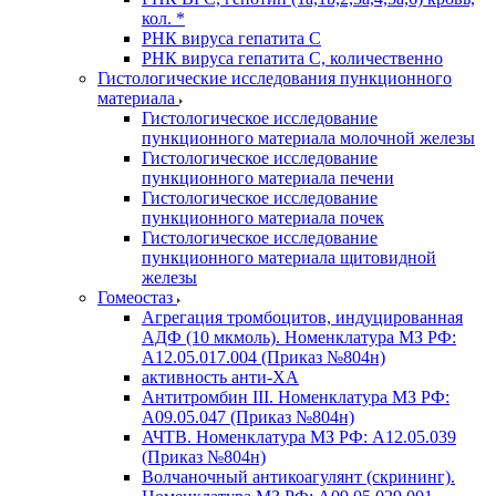
кол. *
РНК вируса гепатита C
РНК вируса гепатита C, количественно
Гистологические исследования пункционного
материала
Гистологическое исследование
пункционного материала молочной железы
Гистологическое исследование
пункционного материала печени
Гистологическое исследование
пункционного материала почек
Гистологическое исследование
пункционного материала щитовидной
железы
Гомеостаз
Агрегация тромбоцитов, индуцированная
АДФ (10 мкмоль). Номенклатура МЗ РФ:
A12.05.017.004 (Приказ №804н)
активность анти-ХА
Антитромбин III. Номенклатура МЗ РФ:
A09.05.047 (Приказ №804н)
АЧТВ. Номенклатура МЗ РФ: A12.05.039
(Приказ №804н)
Волчаночный антикоагулянт (скрининг).