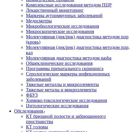
Комплексные исследования методом ПЦР
Лекарственный мониторинг
Маркеры аутоиммунных заболеваний
Медосмотры
Микробиологические исследования
Микроскопические исследования
Молекулярная (днк/рнк) диагностика методом пцр
(кровь)
Молекулярная (днк/рнк) диагностика методом пцр,
кал
Молекулярная диагностика методом nasba
Общеклинические исследования
Программы пренатального скрининга
Серологические маркеры инфекционных
заболеваний
Тяжелые металлы и микроэлементы
Тяжелые металы и микроэлементы
ФБУЗ
Химико-токсилогические исследования
Цитологические исследования
Обследования
КТ брюшной полости и забрюшинного
пространства
КТ головы