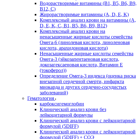
Водорастворимые витамины (B1, B5, B6, В9,
В12, С)
Жирорастворимые витамины (A, D, E, K)
Комплексный анализ крови на витамины (A,
D, E, K, C, B1, B5, B6, В9, B12)
Комплексный анализ крови на
ненасыщенные жирные кислоты семейства
Омега-6 (линолевая кислота, линоленовая
кислота, арахидоновая кислота)
Ненасыщенные жирные кислоты семейства
Омега-3 (эйкозапентаеновая кислота,
докозагексаеновая кислота, Витамин E
(токоферол))
Определение Омега-3 индекса (оценка риска
внезапной сердечной смерти, инфаркта
миокарда и других сердечно-сосудистых
заболеваний)
Гематология
карбоксигемоглобин
Клинический анализ крови без
лейкоцитарной формулы
Клинический анализ крови с лейкоцитарной
формулой (5DIFF)
Клинический анализ крови с лейкоцитарной
формулой (5DIFF) + СОЭ