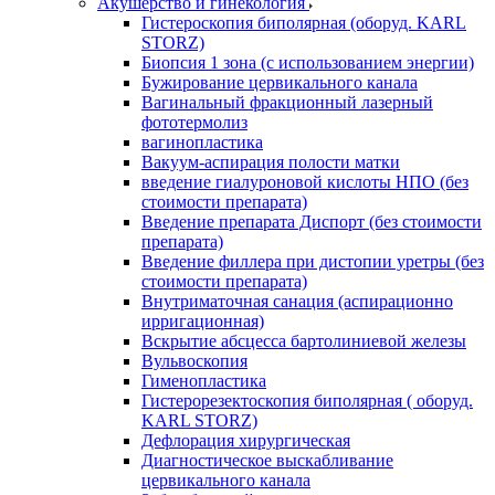
Акушерство и гинекология
Гистероскопия биполярная (оборуд. KARL
STORZ)
Биопсия 1 зона (с использованием энергии)
Бужирование цервикального канала
Вагинальный фракционный лазерный
фототермолиз
вагинопластика
Вакуум-аспирация полости матки
введение гиалуроновой кислоты НПО (без
стоимости препарата)
Введение препарата Диспорт (без стоимости
препарата)
Введение филлера при дистопии уретры (без
стоимости препарата)
Внутриматочная санация (аспирационно
ирригационная)
Вскрытие абсцесса бартолиниевой железы
Вульвоскопия
Гименопластика
Гистерорезектоскопия биполярная ( оборуд.
KARL STORZ)
Дефлорация хирургическая
Диагностическое выскабливание
цервикального канала