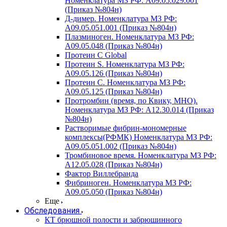
Номенклатура МЗ РФ: A09.05.029.001
(Приказ №804н)
Д-димер. Номенклатура МЗ РФ:
A09.05.051.001 (Приказ №804н)
Плазминоген. Номенклатура МЗ РФ:
A09.05.048 (Приказ №804н)
Протеин C Global
Протеин S. Номенклатура МЗ РФ:
A09.05.126 (Приказ №804н)
Протеин С. Номенклатура МЗ РФ:
A09.05.125 (Приказ №804н)
Протромбин (время, по Квику, МНО).
Номенклатура МЗ РФ: A12.30.014 (Приказ
№804н)
Растворимые фибрин-мономерные
комплексы(РФМК) Номенклатура МЗ РФ:
A09.05.051.002 (Приказ №804н)
Тромбиновое время. Номенклатура МЗ РФ:
A12.05.028 (Приказ №804н)
Фактор Виллебранда
Фибриноген. Номенклатура МЗ РФ:
A09.05.050 (Приказ №804н)
Еще
Обследования
КТ брюшной полости и забрюшинного