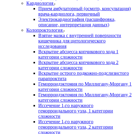
Кардиология
Прием амбулаторный (осмотр, консультация)
врача-кардиолога, первичный
Электрокардиография (расшифровка,
описание, интерпретация данных)
Колопроктология
Взятие мазка с внутренней поверхности
кишечника для цитологического
исследования
Вскрытие абсцесса копчикового хода 1
категории сложности
Вскрытие абсцесса копчикового хода 2
категории сложности
Вскрытие острого подкожно-подслизистого
парапроктита
Геморроидэктомия по Миллигану-Моргану 1
категории сложности
Геморроидэктомия по Миллигану-Моргану 2
категории сложности
Иссечение 1-го наружного
геморроидального узла, 1 категории
сложности
Иссечение 1-го наружного
геморроидального узла, 2 категории
сложности