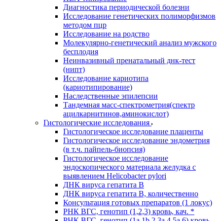
Диагностика периодической болезни
Исследование генетических полиморфизмов
методом пцр
Исследование на родство
Молекулярно-генетический анализ мужского
бесплодия
Неинвазивный пренатальный днк-тест
(нипт)
Исследование кариотипа
(кариотипирование)
Наследственные эпилепсии
Тандемная масс-спектрометрия(спектр
ацилкарнитинов,аминокислот)
Гистологические исследования
Гистологическое исследование плаценты
Гистологическое исследование эндометрия
(в т.ч. пайпель-биопсия)
Гистологическое исследование
эндоскопического материала желудка с
выявлением Helicobacter pylori
ДНК вируса гепатита B
ДНК вируса гепатита B, количественно
Консультация готовых препаратов (1 локус)
РНК ВГC, генотип (1,2,3) кровь, кач. *
РНК ВГC, генотип (1a,1b,2,3a,4,5a,6) кровь,