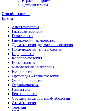
Взрослый прием
Детский прием
Онлайн-запись
Врачи
Анестезиология
Гастроэнтерология
Гематология
Гинекология, акушерство
Дерматология, дерматовенерология
Иммунология - аллергология
Кардиология
Колопроктология
Косметология
Маммология / онкология
Неврология
Ортопедия - травматология
Отоларингология
Офтальмология
Педиатрия
Рентгенология
Сосудистая хирургия, флебология
Стоматология
Терапия