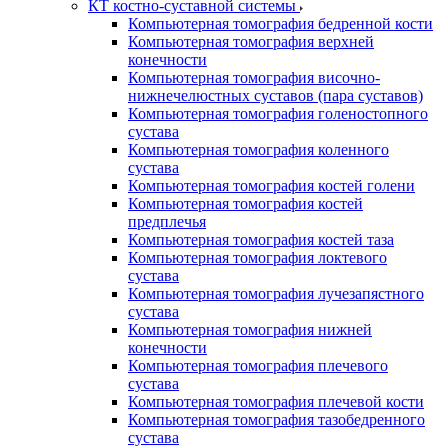
КТ костно-суставной системы
Компьютерная томография бедренной кости
Компьютерная томография верхней
конечности
Компьютерная томография височно-
нижнечелюстных суставов (пара суставов)
Компьютерная томография голеностопного
сустава
Компьютерная томография коленного
сустава
Компьютерная томография костей голени
Компьютерная томография костей
предплечья
Компьютерная томография костей таза
Компьютерная томография локтевого
сустава
Компьютерная томография лучезапястного
сустава
Компьютерная томография нижней
конечности
Компьютерная томография плечевого
сустава
Компьютерная томография плечевой кости
Компьютерная томография тазобедренного
сустава