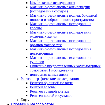
Комплексные исследования
Магнитно-резонансные ангиографии
(исследования сосудов)
Магнитно-резонансные исслед. брюшной
полости и забрюшинного пространства
Магнитно-резонансные исследования
головы
Магнитно-резонансные исследования
молочных желез
Магнитно-резонансные исследования
органов малого таза
Магнитно-резонансные исследования
позвоночника
Магнитно-резонансные исследования
суставов
Описание предоставленных компьютерных
томограмм 1 исследование
повторная запись диска
Рентгенографические исследования
Рентген брюшной полости
Рентген головы
Рентген грудной клетки
Рентген костей и суставов
Еще
Справки и медосмотры