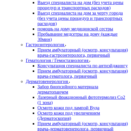
Выезд специалиста на дом (без учета цены
процедур и транспортных расходов)
Выезд специалиста на дом за черту города
(без учета цены процедур и транспортных
расходов)
помощь на дому медицинской сестры
Пребывание медсетры на дому (каждые
30мин)
Гастроэнтерология
Прием амбулаторный (осмотр, консультация)
врача-гастроэнтеролога, первичный
Гематология / Гемостазиология
Консультация специалиста по антиэйджингу
Прием амбулаторный (осмотр, консультация)
врача-гематолога, первичный
Дерматовенерология
Забор биопсийного материала
дерматопанчем
Лазерный фракционный фототермолиз Со2
(1 зона)
Осмотр кожи под лампой Вуда
Осмотр кожи под увеличением
(Дерматоскопия)
Прием амбулаторный (осмотр, консультация)
врача-дерматовенеролога, первичный