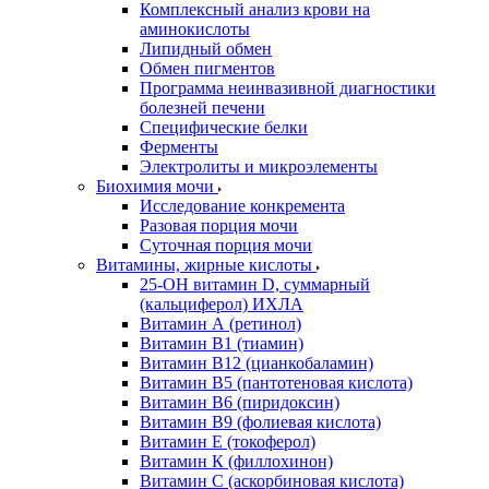
Комплексный анализ крови на
аминокислоты
Липидный обмен
Обмен пигментов
Программа неинвазивной диагностики
болезней печени
Специфические белки
Ферменты
Электролиты и микроэлементы
Биохимия мочи
Исследование конкремента
Разовая порция мочи
Суточная порция мочи
Витамины, жирные кислоты
25-OH витамин D, суммарный
(кальциферол) ИХЛА
Витамин А (ретинол)
Витамин В1 (тиамин)
Витамин В12 (цианкобаламин)
Витамин В5 (пантотеновая кислота)
Витамин В6 (пиридоксин)
Витамин В9 (фолиевая кислота)
Витамин Е (токоферол)
Витамин К (филлохинон)
Витамин С (аскорбиновая кислота)