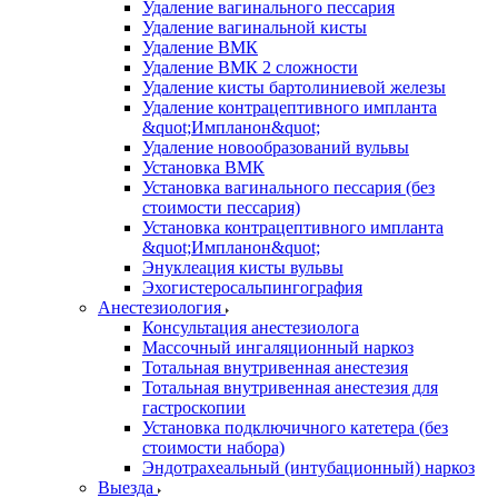
Удаление вагинального пессария
Удаление вагинальной кисты
Удаление ВМК
Удаление ВМК 2 сложности
Удаление кисты бартолиниевой железы
Удаление контрацептивного импланта
&quot;Импланон&quot;
Удаление новообразований вульвы
Установка ВМК
Установка вагинального пессария (без
стоимости пессария)
Установка контрацептивного импланта
&quot;Импланон&quot;
Энуклеация кисты вульвы
Эхогистеросальпингография
Анестезиология
Консультация анестезиолога
Массочный ингаляционный наркоз
Тотальная внутривенная анестезия
Тотальная внутривенная анестезия для
гастроскопии
Установка подключичного катетера (без
стоимости набора)
Эндотрахеальный (интубационный) наркоз
Выезда