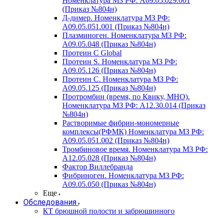
Номенклатура МЗ РФ: A09.05.029.001
(Приказ №804н)
Д-димер. Номенклатура МЗ РФ:
A09.05.051.001 (Приказ №804н)
Плазминоген. Номенклатура МЗ РФ:
A09.05.048 (Приказ №804н)
Протеин C Global
Протеин S. Номенклатура МЗ РФ:
A09.05.126 (Приказ №804н)
Протеин С. Номенклатура МЗ РФ:
A09.05.125 (Приказ №804н)
Протромбин (время, по Квику, МНО).
Номенклатура МЗ РФ: A12.30.014 (Приказ
№804н)
Растворимые фибрин-мономерные
комплексы(РФМК) Номенклатура МЗ РФ:
A09.05.051.002 (Приказ №804н)
Тромбиновое время. Номенклатура МЗ РФ:
A12.05.028 (Приказ №804н)
Фактор Виллебранда
Фибриноген. Номенклатура МЗ РФ:
A09.05.050 (Приказ №804н)
Еще
Обследования
КТ брюшной полости и забрюшинного