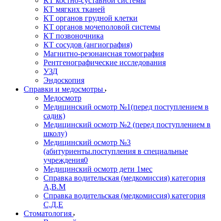
КТ костно-суставной системы
КТ мягких тканей
КТ органов грудной клетки
КТ органов мочеполовой системы
КТ позвоночника
КТ сосудов (ангиография)
Магнитно-резонансная томография
Рентгенографические исследования
УЗД
Эндоскопия
Справки и медосмотры
Медосмотр
Медицинский осмотр №1(перед поступлением в
садик)
Медицинский осмотр №2 (перед поступлением в
школу)
Медицинский осмотр №3
(абитуриенты.поступления в специальные
учреждения0
Медицинский осмотр дети 1мес
Справка водительская (медкомиссия) категория
А,В.М
Справка водительская (медкомиссия) категория
С,Д,Е
Стоматология