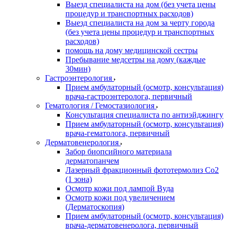
Выезд специалиста на дом (без учета цены
процедур и транспортных расходов)
Выезд специалиста на дом за черту города
(без учета цены процедур и транспортных
расходов)
помощь на дому медицинской сестры
Пребывание медсетры на дому (каждые
30мин)
Гастроэнтерология
Прием амбулаторный (осмотр, консультация)
врача-гастроэнтеролога, первичный
Гематология / Гемостазиология
Консультация специалиста по антиэйджингу
Прием амбулаторный (осмотр, консультация)
врача-гематолога, первичный
Дерматовенерология
Забор биопсийного материала
дерматопанчем
Лазерный фракционный фототермолиз Со2
(1 зона)
Осмотр кожи под лампой Вуда
Осмотр кожи под увеличением
(Дерматоскопия)
Прием амбулаторный (осмотр, консультация)
врача-дерматовенеролога, первичный