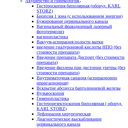
Акушерство и гинекология
Гистероскопия биполярная (оборуд. KARL
STORZ)
Биопсия 1 зона (с использованием энергии)
Бужирование цервикального канала
Вагинальный фракционный лазерный
фототермолиз
вагинопластика
Вакуум-аспирация полости матки
введение гиалуроновой кислоты НПО (без
стоимости препарата)
Введение препарата Диспорт (без стоимости
препарата)
Введение филлера при дистопии уретры (без
стоимости препарата)
Внутриматочная санация (аспирационно
ирригационная)
Вскрытие абсцесса бартолиниевой железы
Вульвоскопия
Гименопластика
Гистерорезектоскопия биполярная ( оборуд.
KARL STORZ)
Дефлорация хирургическая
Диагностическое выскабливание
цервикального канала