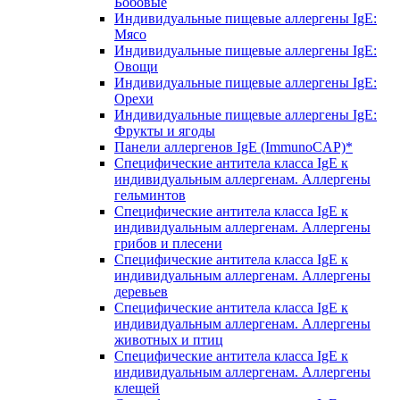
Бобовые
Индивидуальные пищевые аллергены IgE:
Мясо
Индивидуальные пищевые аллергены IgE:
Овощи
Индивидуальные пищевые аллергены IgE:
Орехи
Индивидуальные пищевые аллергены IgE:
Фрукты и ягоды
Панели аллергенов IgE (ImmunoCAP)*
Специфические антитела класса IgE к
индивидуальным аллергенам. Аллергены
гельминтов
Специфические антитела класса IgE к
индивидуальным аллергенам. Аллергены
грибов и плесени
Специфические антитела класса IgE к
индивидуальным аллергенам. Аллергены
деревьев
Специфические антитела класса IgE к
индивидуальным аллергенам. Аллергены
животных и птиц
Специфические антитела класса IgE к
индивидуальным аллергенам. Аллергены
клещей