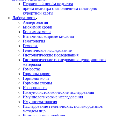
Первичный приём педиатра
прием педиатра с заполнением санаторно-
курортной карты
Лаборатория
Аллергология
Биохимия крови
Биохимия мочи
Витамины, жирные кислоты
Гематология
Гемостаз
Генетическое исследование
Гистологические исследования
Гистологические исследования пункционного
материала
Гомеостаз
Гормоны крови
Гормоны мочи
Гормоны слюны
Изосерология
Иммуногистохимические исследования
Имуннологические исследования
Имуногематология
Исследование генетических полиморфизмов
методом пцр
Коммерческие профили