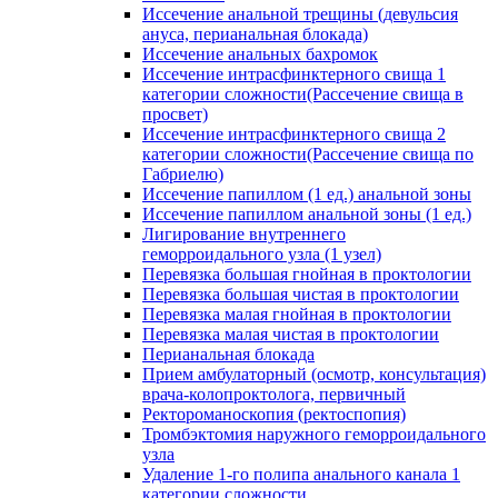
Иссечение анальной трещины (девульсия
ануса, перианальная блокада)
Иссечение анальных бахромок
Иссечение интрасфинктерного свища 1
категории сложности(Рассечение свища в
просвет)
Иссечение интрасфинктерного свища 2
категории сложности(Рассечение свища по
Габриелю)
Иссечение папиллом (1 ед.) анальной зоны
Иссечение папиллом анальной зоны (1 ед.)
Лигирование внутреннего
геморроидального узла (1 узел)
Перевязка большая гнойная в проктологии
Перевязка большая чистая в проктологии
Перевязка малая гнойная в проктологии
Перевязка малая чистая в проктологии
Перианальная блокада
Прием амбулаторный (осмотр, консультация)
врача-колопроктолога, первичный
Ректороманоскопия (ректоспопия)
Тромбэктомия наружного геморроидального
узла
Удаление 1-го полипа анального канала 1
категории сложности