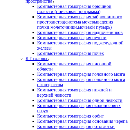
пространства
Компьютерная томография брюшной
полости (поисковая программа)
Компьютерная томография забрюшинного
пространства(система мочевыведения
почки,мочеточники,мочевой пузырь)
Компьютерная томография надпочечников
Компьютерная томография печени
Компьютерная томография поджелудочной
железы
Компьютерная томография почек
КТ головы
Компьютерная томография височной
области
Компьютерная томография головного мозга
Компьютерная томография головного мозга
с контрастом
Компьютерная томография нижней и
верхней челюсти
Компьютерная томография одной челюсти
Компьютерная томография околоносовых
пазух
Компьютерная томография орбит
Компьютерная томография основания черепа
Компьютерная томография ротоглотки