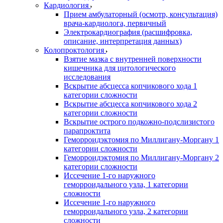
Кардиология
Прием амбулаторный (осмотр, консультация)
врача-кардиолога, первичный
Электрокардиография (расшифровка,
описание, интерпретация данных)
Колопроктология
Взятие мазка с внутренней поверхности
кишечника для цитологического
исследования
Вскрытие абсцесса копчикового хода 1
категории сложности
Вскрытие абсцесса копчикового хода 2
категории сложности
Вскрытие острого подкожно-подслизистого
парапроктита
Геморроидэктомия по Миллигану-Моргану 1
категории сложности
Геморроидэктомия по Миллигану-Моргану 2
категории сложности
Иссечение 1-го наружного
геморроидального узла, 1 категории
сложности
Иссечение 1-го наружного
геморроидального узла, 2 категории
сложности