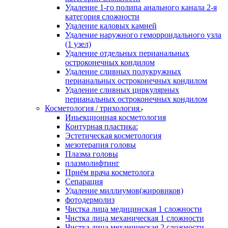
Удаление 1-го полипа анального канала 2-я
категория сложности
Удаление каловых камней
Удаление наружного геморроидального узла
(1 узел)
Удаление отдельных перианальных
остроконечных кондилом
Удаление сливных полукружных
перианальных остроконечных кондилом
Удаление сливных циркулярных
перианальных остроконечных кондилом
Косметология / трихология
Иньекционная косметология
Контурная пластика:
Эстетическая косметология
мезотерапия головы
Плазма головы
плазмолифтинг
Приём врача косметолога
Сепарация
Удаление миллиумов(жировиков)
фотодермолиз
Чистка лица медицинская 1 сложности
Чистка лица механическая 1 сложности
Чистка лица механическая 2 сложности