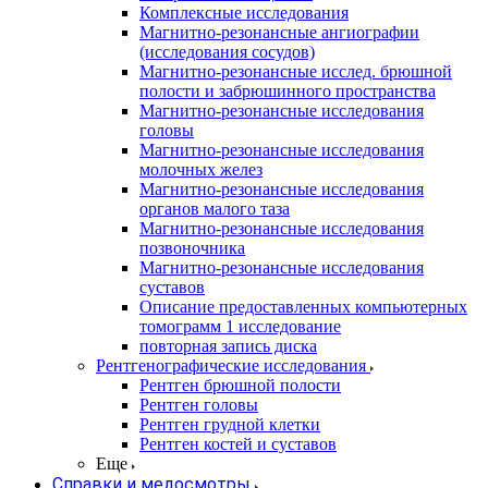
Комплексные исследования
Магнитно-резонансные ангиографии
(исследования сосудов)
Магнитно-резонансные исслед. брюшной
полости и забрюшинного пространства
Магнитно-резонансные исследования
головы
Магнитно-резонансные исследования
молочных желез
Магнитно-резонансные исследования
органов малого таза
Магнитно-резонансные исследования
позвоночника
Магнитно-резонансные исследования
суставов
Описание предоставленных компьютерных
томограмм 1 исследование
повторная запись диска
Рентгенографические исследования
Рентген брюшной полости
Рентген головы
Рентген грудной клетки
Рентген костей и суставов
Еще
Справки и медосмотры