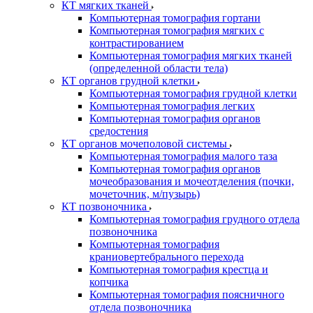
КТ мягких тканей
Компьютерная томография гортани
Компьютерная томография мягких с
контрастированием
Компьютерная томография мягких тканей
(определенной области тела)
КТ органов грудной клетки
Компьютерная томография грудной клетки
Компьютерная томография легких
Компьютерная томография органов
средостения
КТ органов мочеполовой системы
Компьютерная томография малого таза
Компьютерная томография органов
мочеобразования и мочеотделения (почки,
мочеточник, м/пузырь)
КТ позвоночника
Компьютерная томография грудного отдела
позвоночника
Компьютерная томография
краниовертебрального перехода
Компьютерная томография крестца и
копчика
Компьютерная томография поясничного
отдела позвоночника