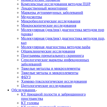
Комплексные исследования методом ПЦР
Лекарственный мониторинг
Маркеры аутоиммунных заболеваний
Медосмотры
Микробиологические исследования
Микроскопические исследования
Молекулярная (днк/рнк) диагностика методом пцр
(кровь)
Молекулярная (днк/рнк) диагностика методом пцр,
кал
Молекулярная диагностика методом nasba
Общеклинические исследования
Программы пренатального скрининга
Серологические маркеры инфекционных
заболеваний
Тяжелые металлы и микроэлементы
Тяжелые металы и микроэлементы
ФБУЗ
Химико-токсилогические исследования
Цитологические исследования
Обследования
КТ брюшной полости и забрюшинного
пространства
КТ головы