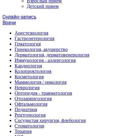
Взрослый прием
Детский прием
Онлайн-запись
Врачи
Анестезиология
Гастроэнтерология
Гематология
Гинекология, акушерство
Дерматология, дерматовенерология
Иммунология - аллергология
Кардиология
Колопроктология
Косметология
Маммология / онкология
Неврология
Ортопедия - травматология
Отоларингология
Офтальмология
Педиатрия
Рентгенология
Сосудистая хирургия, флебология
Стоматология
Терапия