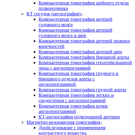
Компьютерная томография шейного отдела
позвоночника
КТ сосудов (ангиография)
Компьютерная томография артерий
головного мозга
Компьютерная томография артерий
головного мозга и шеи
Компьютерная томография артерий нижних
конечностей
Компьютерная томография артерий шеи
Компьютерная томография брюшной аорты
Компьютерная томография гепатобилиарной
зоны с ангиопрограммой
Компьютерная томография грудного и
брюшного отделов аорты с
ангиопрограммой
Компьютерная томография грудной аорты
Компьютерная томография легких и
средостения с ангиопрограммой
Компьютерная томография почек
ангиопрограммой
КТ-ангиография подвздошной артерии
Магнитно-резонансная томография
Дообследование с применением
контрастного вещества