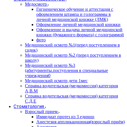
Медосмотр
Гигиеническое обучение и аттестация с
оформлением штампа и голограммы в
личной медицинской книжке (ЛМК)
Оформление личной медицинской книжки
Оформление и выдача личной медицинской
книжки (бумажного формата) с голограммой
фото
Медицинский осмотр №1(перед поступлением в
садик)
Медицинский осмотр №2 (перед поступлением в
школу)
Медицинский осмотр №3
(абитуриенты.поступления в специальные
учреждения0
Медицинский осмотр дети 1мес
Справка водительская (медкомиссия) категория
А,В.М
Справка водительская (медкомиссия) категория
С,Д,Е
Стоматология
Взрослый прием
Иммедиат протез из 3 единиц
Анестезия аппликационная(взрослый приём)
Анестезия