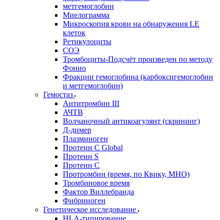
метгемоглобин
Миелограмма
Микроскопия крови на обнаружения LE
клеток
Ретикулоциты
СОЭ
Тромбоциты-Подсчёт произведен по методу
Фонио
Фракции гемоглобина (карбоксигемоглобин
и метгемоглобин)
Гемостаз
Антитромбин III
АЧТВ
Волчаночный антикоагулянт (скрининг)
Д-димер
Плазминоген
Протеин C Global
Протеин S
Протеин С
Протромбин (время, по Квику, МНО)
Тромбиновое время
Фактор Виллебранда
Фибриноген
Генетическое исследование
HLA-типирование