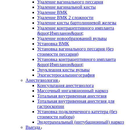
Удаление вагинального пессария
Удаление вагинальной кисты
Удаление ВМК
Удаление ВМК 2 сложности
Удаление кисты бартолиниевой железы
Удаление контрацептивного импланта
&quot;Импланон&quot;
Удаление новообразований вульвы
Установка ВМК
Установка вагинального пессария (без
стоимости пессария)
Установка контрацептивного импланта
&quot;Импланон&quot;
Энуклеация кисты вульвы
Эхогистеросальпингография
Анестезиология
Консультация анестезиолога
Массочный ингаляционный наркоз
Тотальная внутривенная анестезия
Тотальная внутривенная анестезия для
гастроскопии
Установка подключичного катетера (без
стоимости набора)
Эндотрахеальный (интубационный) наркоз
Выезда