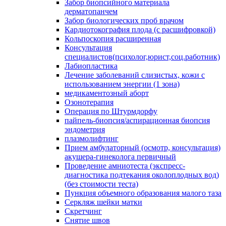
Забор биопсийного материала
дерматопанчем
Забор биологических проб врачом
Кардиотокография плода (с расшифровкой)
Кольпоскопия расширенная
Консультация
специалистов(психолог,юрист,соц.работник)
Лабиопластика
Лечение заболеваний слизистых, кожи с
использованием энергии (1 зона)
медикаментозный аборт
Озонотерапия
Операция по Штурмдорфу
пайпель-биопсия/аспирационная биопсия
эндометрия
плазмолифтинг
Прием амбулаторный (осмотр, консультация)
акушера-гинеколога первичный
Проведение амниотеста (экспресс-
диагностика подтекания околоплодных вод)
(без стоимости теста)
Пункция объемного образования малого таза
Серкляж шейки матки
Скретчинг
Снятие швов