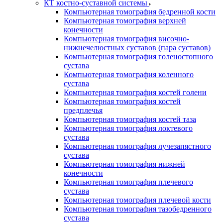
КТ костно-суставной системы
Компьютерная томография бедренной кости
Компьютерная томография верхней
конечности
Компьютерная томография височно-
нижнечелюстных суставов (пара суставов)
Компьютерная томография голеностопного
сустава
Компьютерная томография коленного
сустава
Компьютерная томография костей голени
Компьютерная томография костей
предплечья
Компьютерная томография костей таза
Компьютерная томография локтевого
сустава
Компьютерная томография лучезапястного
сустава
Компьютерная томография нижней
конечности
Компьютерная томография плечевого
сустава
Компьютерная томография плечевой кости
Компьютерная томография тазобедренного
сустава