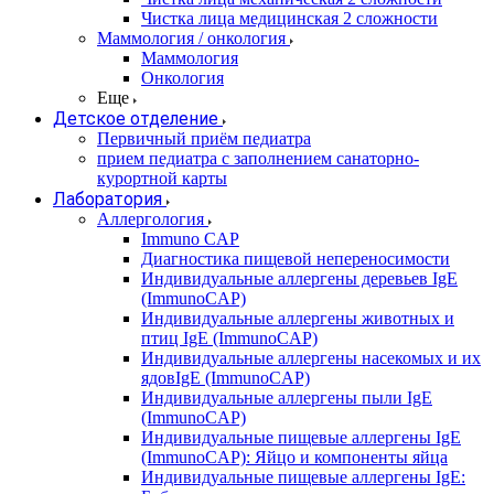
Чистка лица медицинская 2 сложности
Маммология / онкология
Маммология
Онкология
Еще
Детское отделение
Первичный приём педиатра
прием педиатра с заполнением санаторно-
курортной карты
Лаборатория
Аллергология
Immuno CAP
Диагностика пищевой непереносимости
Индивидуальные аллергены деревьев IgE
(ImmunoCAP)
Индивидуальные аллергены животных и
птиц IgE (ImmunoCAP)
Индивидуальные аллергены насекомых и их
ядовIgE (ImmunoCAP)
Индивидуальные аллергены пыли IgE
(ImmunoCAP)
Индивидуальные пищевые аллергены IgE
(ImmunoCAP): Яйцо и компоненты яйца
Индивидуальные пищевые аллергены IgE: