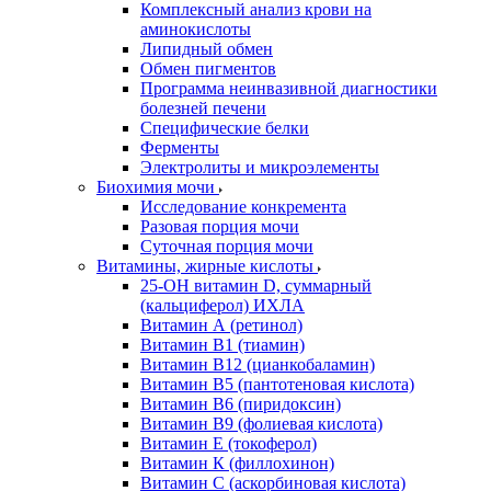
Комплексный анализ крови на
аминокислоты
Липидный обмен
Обмен пигментов
Программа неинвазивной диагностики
болезней печени
Специфические белки
Ферменты
Электролиты и микроэлементы
Биохимия мочи
Исследование конкремента
Разовая порция мочи
Суточная порция мочи
Витамины, жирные кислоты
25-OH витамин D, суммарный
(кальциферол) ИХЛА
Витамин А (ретинол)
Витамин В1 (тиамин)
Витамин В12 (цианкобаламин)
Витамин В5 (пантотеновая кислота)
Витамин В6 (пиридоксин)
Витамин В9 (фолиевая кислота)
Витамин Е (токоферол)
Витамин К (филлохинон)
Витамин С (аскорбиновая кислота)