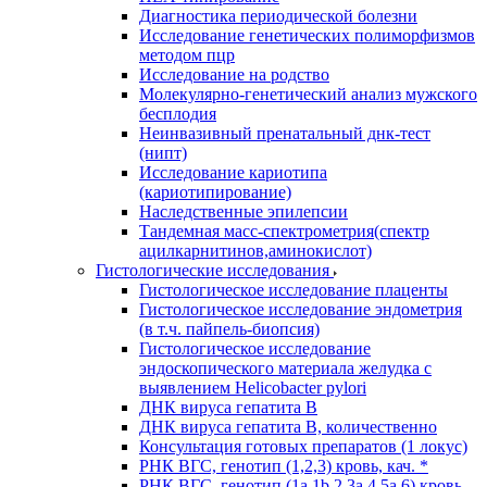
Диагностика периодической болезни
Исследование генетических полиморфизмов
методом пцр
Исследование на родство
Молекулярно-генетический анализ мужского
бесплодия
Неинвазивный пренатальный днк-тест
(нипт)
Исследование кариотипа
(кариотипирование)
Наследственные эпилепсии
Тандемная масс-спектрометрия(спектр
ацилкарнитинов,аминокислот)
Гистологические исследования
Гистологическое исследование плаценты
Гистологическое исследование эндометрия
(в т.ч. пайпель-биопсия)
Гистологическое исследование
эндоскопического материала желудка с
выявлением Helicobacter pylori
ДНК вируса гепатита B
ДНК вируса гепатита B, количественно
Консультация готовых препаратов (1 локус)
РНК ВГC, генотип (1,2,3) кровь, кач. *
РНК ВГC, генотип (1a,1b,2,3a,4,5a,6) кровь,