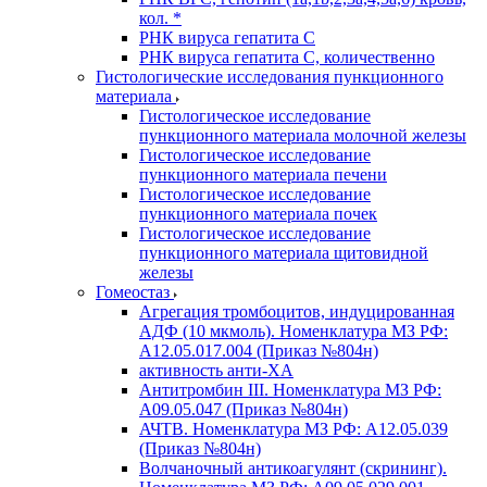
кол. *
РНК вируса гепатита C
РНК вируса гепатита C, количественно
Гистологические исследования пункционного
материала
Гистологическое исследование
пункционного материала молочной железы
Гистологическое исследование
пункционного материала печени
Гистологическое исследование
пункционного материала почек
Гистологическое исследование
пункционного материала щитовидной
железы
Гомеостаз
Агрегация тромбоцитов, индуцированная
АДФ (10 мкмоль). Номенклатура МЗ РФ:
A12.05.017.004 (Приказ №804н)
активность анти-ХА
Антитромбин III. Номенклатура МЗ РФ:
A09.05.047 (Приказ №804н)
АЧТВ. Номенклатура МЗ РФ: A12.05.039
(Приказ №804н)
Волчаночный антикоагулянт (скрининг).