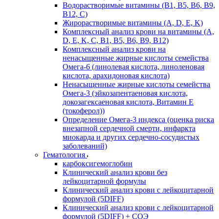
Водорастворимые витамины (B1, B5, B6, В9,
В12, С)
Жирорастворимые витамины (A, D, E, K)
Комплексный анализ крови на витамины (A,
D, E, K, C, B1, B5, B6, В9, B12)
Комплексный анализ крови на
ненасыщенные жирные кислоты семейства
Омега-6 (линолевая кислота, линоленовая
кислота, арахидоновая кислота)
Ненасыщенные жирные кислоты семейства
Омега-3 (эйкозапентаеновая кислота,
докозагексаеновая кислота, Витамин E
(токоферол))
Определение Омега-3 индекса (оценка риска
внезапной сердечной смерти, инфаркта
миокарда и других сердечно-сосудистых
заболеваний)
Гематология
карбоксигемоглобин
Клинический анализ крови без
лейкоцитарной формулы
Клинический анализ крови с лейкоцитарной
формулой (5DIFF)
Клинический анализ крови с лейкоцитарной
формулой (5DIFF) + СОЭ