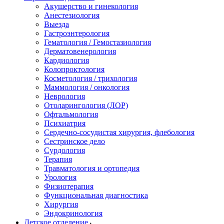
Акушерство и гинекология
Анестезиология
Выезда
Гастроэнтерология
Гематология / Гемостазиология
Дерматовенерология
Кардиология
Колопроктология
Косметология / трихология
Маммология / онкология
Неврология
Отоларингология (ЛОР)
Офтальмология
Психиатрия
Сердечно-сосудистая хирургия, флебология
Сестринское дело
Сурдология
Терапия
Травматология и ортопедия
Урология
Физиотерапия
Функциональная диагностика
Хирургия
Эндокринология
Детское отделение