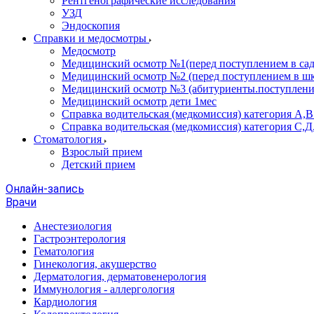
Рентгенографические исследования
УЗД
Эндоскопия
Справки и медосмотры
Медосмотр
Медицинский осмотр №1(перед поступлением в сад
Медицинский осмотр №2 (перед поступлением в шк
Медицинский осмотр №3 (абитуриенты.поступлени
Медицинский осмотр дети 1мес
Справка водительская (медкомиссия) категория А,
Справка водительская (медкомиссия) категория С,Д
Стоматология
Взрослый прием
Детский прием
Онлайн-запись
Врачи
Анестезиология
Гастроэнтерология
Гематология
Гинекология, акушерство
Дерматология, дерматовенерология
Иммунология - аллергология
Кардиология