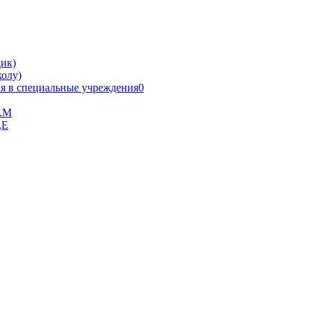
ик)
олу)
я в специальные учреждения0
В.М
,Е