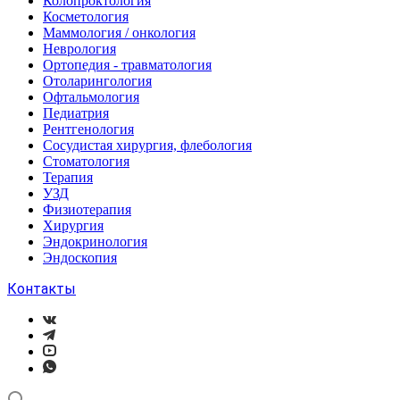
Колопроктология
Косметология
Маммология / онкология
Неврология
Ортопедия - травматология
Отоларингология
Офтальмология
Педиатрия
Рентгенология
Сосудистая хирургия, флебология
Стоматология
Терапия
УЗД
Физиотерапия
Хирургия
Эндокринология
Эндоскопия
Контакты