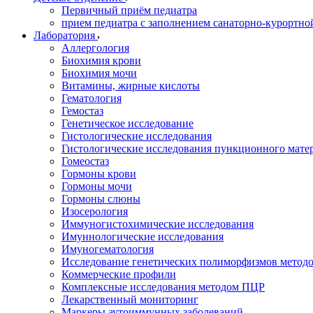
Первичный приём педиатра
прием педиатра с заполнением санаторно-курортно
Лаборатория
Аллергология
Биохимия крови
Биохимия мочи
Витамины, жирные кислоты
Гематология
Гемостаз
Генетическое исследование
Гистологические исследования
Гистологические исследования пункционного мате
Гомеостаз
Гормоны крови
Гормоны мочи
Гормоны слюны
Изосерология
Иммуногистохимические исследования
Имуннологические исследования
Имуногематология
Исследование генетических полиморфизмов метод
Коммерческие профили
Комплексные исследования методом ПЦР
Лекарственный мониторинг
Маркеры аутоиммунных заболеваний