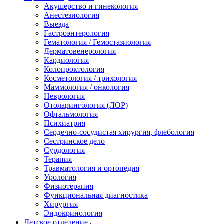
Акушерство и гинекология
Анестезиология
Выезда
Гастроэнтерология
Гематология / Гемостазиология
Дерматовенерология
Кардиология
Колопроктология
Косметология / трихология
Маммология / онкология
Неврология
Отоларингология (ЛОР)
Офтальмология
Психиатрия
Сердечно-сосудистая хирургия, флебология
Сестринское дело
Сурдология
Терапия
Травматология и ортопедия
Урология
Физиотерапия
Функциональная диагностика
Хирургия
Эндокринология
Детское отделение