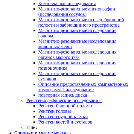
Комплексные исследования
Магнитно-резонансные ангиографии
(исследования сосудов)
Магнитно-резонансные исслед. брюшной
полости и забрюшинного пространства
Магнитно-резонансные исследования
головы
Магнитно-резонансные исследования
молочных желез
Магнитно-резонансные исследования
органов малого таза
Магнитно-резонансные исследования
позвоночника
Магнитно-резонансные исследования
суставов
Описание предоставленных компьютерных
томограмм 1 исследование
повторная запись диска
Рентгенографические исследования
Рентген брюшной полости
Рентген головы
Рентген грудной клетки
Рентген костей и суставов
Еще
Справки и медосмотры