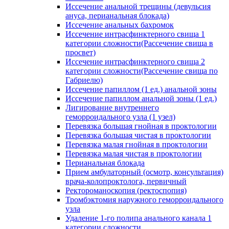
Иссечение анальной трещины (девульсия
ануса, перианальная блокада)
Иссечение анальных бахромок
Иссечение интрасфинктерного свища 1
категории сложности(Рассечение свища в
просвет)
Иссечение интрасфинктерного свища 2
категории сложности(Рассечение свища по
Габриелю)
Иссечение папиллом (1 ед.) анальной зоны
Иссечение папиллом анальной зоны (1 ед.)
Лигирование внутреннего
геморроидального узла (1 узел)
Перевязка большая гнойная в проктологии
Перевязка большая чистая в проктологии
Перевязка малая гнойная в проктологии
Перевязка малая чистая в проктологии
Перианальная блокада
Прием амбулаторный (осмотр, консультация)
врача-колопроктолога, первичный
Ректороманоскопия (ректоспопия)
Тромбэктомия наружного геморроидального
узла
Удаление 1-го полипа анального канала 1
категории сложности