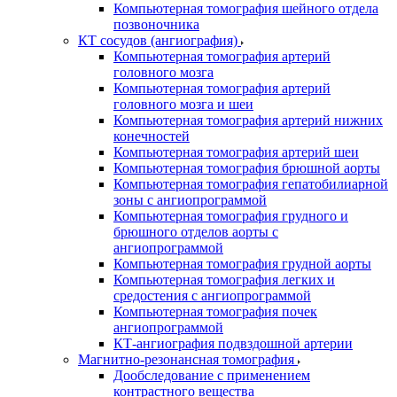
Компьютерная томография шейного отдела
позвоночника
КТ сосудов (ангиография)
Компьютерная томография артерий
головного мозга
Компьютерная томография артерий
головного мозга и шеи
Компьютерная томография артерий нижних
конечностей
Компьютерная томография артерий шеи
Компьютерная томография брюшной аорты
Компьютерная томография гепатобилиарной
зоны с ангиопрограммой
Компьютерная томография грудного и
брюшного отделов аорты с
ангиопрограммой
Компьютерная томография грудной аорты
Компьютерная томография легких и
средостения с ангиопрограммой
Компьютерная томография почек
ангиопрограммой
КТ-ангиография подвздошной артерии
Магнитно-резонансная томография
Дообследование с применением
контрастного вещества