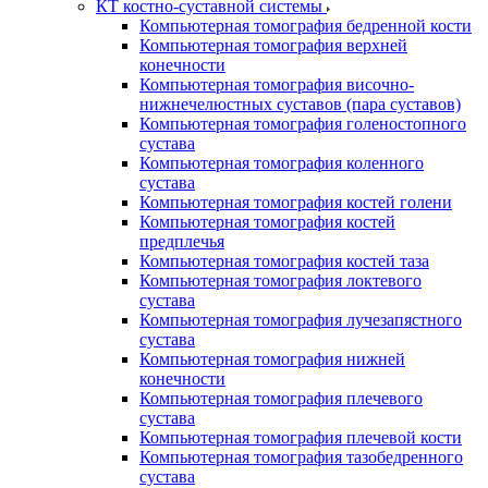
КТ костно-суставной системы
Компьютерная томография бедренной кости
Компьютерная томография верхней
конечности
Компьютерная томография височно-
нижнечелюстных суставов (пара суставов)
Компьютерная томография голеностопного
сустава
Компьютерная томография коленного
сустава
Компьютерная томография костей голени
Компьютерная томография костей
предплечья
Компьютерная томография костей таза
Компьютерная томография локтевого
сустава
Компьютерная томография лучезапястного
сустава
Компьютерная томография нижней
конечности
Компьютерная томография плечевого
сустава
Компьютерная томография плечевой кости
Компьютерная томография тазобедренного
сустава