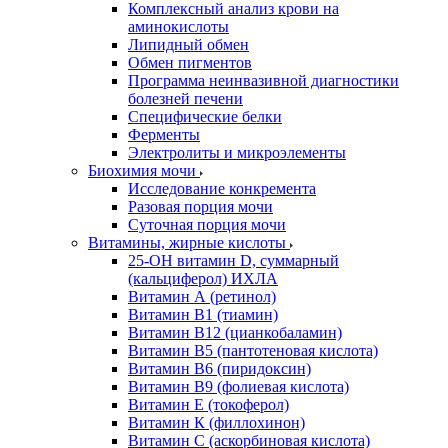
Комплексный анализ крови на
аминокислоты
Липидный обмен
Обмен пигментов
Программа неинвазивной диагностики
болезней печени
Специфические белки
Ферменты
Электролиты и микроэлементы
Биохимия мочи
Исследование конкремента
Разовая порция мочи
Суточная порция мочи
Витамины, жирные кислоты
25-OH витамин D, суммарный
(кальциферол) ИХЛА
Витамин А (ретинол)
Витамин В1 (тиамин)
Витамин В12 (цианкобаламин)
Витамин В5 (пантотеновая кислота)
Витамин В6 (пиридоксин)
Витамин В9 (фолиевая кислота)
Витамин Е (токоферол)
Витамин К (филлохинон)
Витамин С (аскорбиновая кислота)