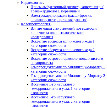
Кардиология
Прием амбулаторный (осмотр, консультация)
врача-кардиолога, первичный
Электрокардиография (расшифровка,
описание, интерпретация данных)
Колопроктология
Взятие мазка с внутренней поверхности
кишечника для цитологического
исследования
Вскрытие абсцесса копчикового хода 1
категории сложности
Вскрытие абсцесса копчикового хода 2
категории сложности
Вскрытие острого подкожно-подслизистого
парапроктита
Геморроидэктомия по Миллигану-Моргану 1
категории сложности
Геморроидэктомия по Миллигану-Моргану 2
категории сложности
Иссечение 1-го наружного
геморроидального узла, 1 категории
сложности
Иссечение 1-го наружного
геморроидального узла, 2 категории
сложности