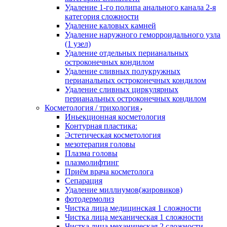
Удаление 1-го полипа анального канала 2-я
категория сложности
Удаление каловых камней
Удаление наружного геморроидального узла
(1 узел)
Удаление отдельных перианальных
остроконечных кондилом
Удаление сливных полукружных
перианальных остроконечных кондилом
Удаление сливных циркулярных
перианальных остроконечных кондилом
Косметология / трихология
Иньекционная косметология
Контурная пластика:
Эстетическая косметология
мезотерапия головы
Плазма головы
плазмолифтинг
Приём врача косметолога
Сепарация
Удаление миллиумов(жировиков)
фотодермолиз
Чистка лица медицинская 1 сложности
Чистка лица механическая 1 сложности
Чистка лица механическая 2 сложности