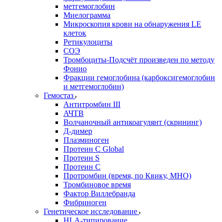
метгемоглобин
Миелограмма
Микроскопия крови на обнаружения LE
клеток
Ретикулоциты
СОЭ
Тромбоциты-Подсчёт произведен по методу
Фонио
Фракции гемоглобина (карбоксигемоглобин
и метгемоглобин)
Гемостаз
Антитромбин III
АЧТВ
Волчаночный антикоагулянт (скрининг)
Д-димер
Плазминоген
Протеин C Global
Протеин S
Протеин С
Протромбин (время, по Квику, МНО)
Тромбиновое время
Фактор Виллебранда
Фибриноген
Генетическое исследование
HLA-типирование