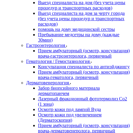
Выезд специалиста на дом (без учета цены
процедур и транспортных расходов)
Выезд специалиста на дом за черту города
(без учета цены процедур и транспортных
расходов)
помощь на дому медицинской сестры
Пребывание медсетры на дому (каждые
30мин)
Гастроэнтерология
Прием амбулаторный (осмотр, консультация)
врача-гастроэнтеролога, первичный
Гематология / Гемостазиология
Консультация специалиста по антиэйджингу
Прием амбулаторный (осмотр, консультация)
врача-гематолога, первичный
Дерматовенерология
Забор биопсийного материала
дерматопанчем
Лазерный фракционный фототермолиз Со2
(1 зона)
Осмотр кожи под лампой Вуда
Осмотр кожи под увеличением
(Дерматоскопия)
Прием амбулаторный (осмотр, консультация)
врача-дерматовенеролога, первичный