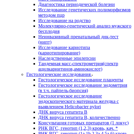
Диагностика периодической болезни
Исследование генетических полиморфизмов
методом пцр
Исследование на родство
Молекулярно-генетический анализ мужского
бесплодия
Неинвазивный пренатальный днк-тест
(нипт)
Исследование кариотипа
(кариотипирование)
Наследственные эпилепсии
Тандемная масс-спектрометрия(спектр
ацилкарнитинов,аминокислот)
Гистологические исследования
Гистологическое исследование плаценты
Гистологическое исследование эндометрия
(в т.ч. пайпель-биопсия)
Гистологическое исследование
эндоскопического материала желудка с
выявлением Helicobacter pylori
ДНК вируса гепатита B
ДНК вируса гепатита B, количественно
Консультация готовых препаратов (1 локус)
РНК ВГC, генотип (1,2,3) кровь, кач. *
РНК ВГC, генотип (1a,1b,2,3a,4,5a,6) кровь,