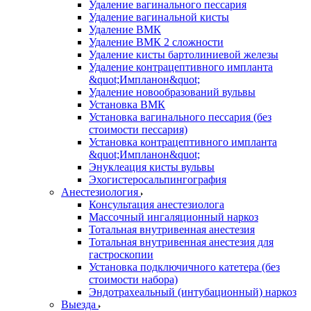
Удаление вагинального пессария
Удаление вагинальной кисты
Удаление ВМК
Удаление ВМК 2 сложности
Удаление кисты бартолиниевой железы
Удаление контрацептивного импланта
&quot;Импланон&quot;
Удаление новообразований вульвы
Установка ВМК
Установка вагинального пессария (без
стоимости пессария)
Установка контрацептивного импланта
&quot;Импланон&quot;
Энуклеация кисты вульвы
Эхогистеросальпингография
Анестезиология
Консультация анестезиолога
Массочный ингаляционный наркоз
Тотальная внутривенная анестезия
Тотальная внутривенная анестезия для
гастроскопии
Установка подключичного катетера (без
стоимости набора)
Эндотрахеальный (интубационный) наркоз
Выезда