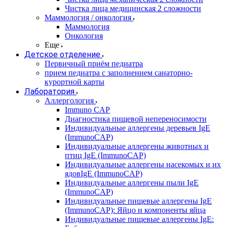
Чистка лица медицинская 2 сложности
Маммология / онкология
Маммология
Онкология
Еще
Детское отделение
Первичный приём педиатра
прием педиатра с заполнением санаторно-
курортной карты
Лаборатория
Аллергология
Immuno CAP
Диагностика пищевой непереносимости
Индивидуальные аллергены деревьев IgE
(ImmunoCAP)
Индивидуальные аллергены животных и
птиц IgE (ImmunoCAP)
Индивидуальные аллергены насекомых и их
ядовIgE (ImmunoCAP)
Индивидуальные аллергены пыли IgE
(ImmunoCAP)
Индивидуальные пищевые аллергены IgE
(ImmunoCAP): Яйцо и компоненты яйца
Индивидуальные пищевые аллергены IgE: