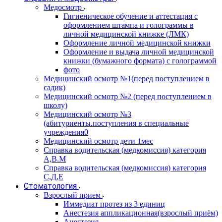
Медосмотр
Гигиеническое обучение и аттестация с
оформлением штампа и голограммы в
личной медицинской книжке (ЛМК)
Оформление личной медицинской книжки
Оформление и выдача личной медицинской
книжки (бумажного формата) с голограммой
фото
Медицинский осмотр №1(перед поступлением в
садик)
Медицинский осмотр №2 (перед поступлением в
школу)
Медицинский осмотр №3
(абитуриенты.поступления в специальные
учреждения0
Медицинский осмотр дети 1мес
Справка водительская (медкомиссия) категория
А,В.М
Справка водительская (медкомиссия) категория
С,Д,Е
Стоматология
Взрослый прием
Иммедиат протез из 3 единиц
Анестезия аппликационная(взрослый приём)
Анестезия