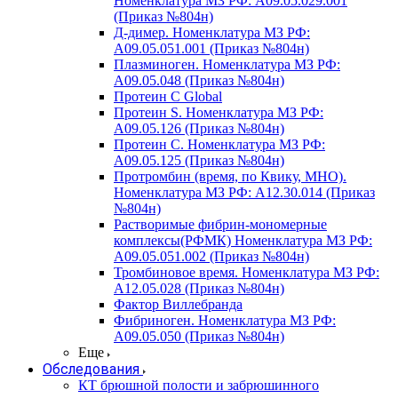
Номенклатура МЗ РФ: A09.05.029.001
(Приказ №804н)
Д-димер. Номенклатура МЗ РФ:
A09.05.051.001 (Приказ №804н)
Плазминоген. Номенклатура МЗ РФ:
A09.05.048 (Приказ №804н)
Протеин C Global
Протеин S. Номенклатура МЗ РФ:
A09.05.126 (Приказ №804н)
Протеин С. Номенклатура МЗ РФ:
A09.05.125 (Приказ №804н)
Протромбин (время, по Квику, МНО).
Номенклатура МЗ РФ: A12.30.014 (Приказ
№804н)
Растворимые фибрин-мономерные
комплексы(РФМК) Номенклатура МЗ РФ:
A09.05.051.002 (Приказ №804н)
Тромбиновое время. Номенклатура МЗ РФ:
A12.05.028 (Приказ №804н)
Фактор Виллебранда
Фибриноген. Номенклатура МЗ РФ:
A09.05.050 (Приказ №804н)
Еще
Обследования
КТ брюшной полости и забрюшинного