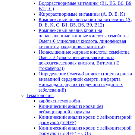
Водорастворимые витамины (B1, B5, B6, В9,
В12, С)
Жирорастворимые витамины (A, D, E, K)
Комплексный анализ крови на витамины (A,
D, E, K, C, B1, B5, B6, В9, B12)
Комплексный анализ крови на
ненасыщенные жирные кислоты семейства
Омега-6 (линолевая кислота, линоленовая
кислота, арахидоновая кислота)
Ненасыщенные жирные кислоты семейства
Омега-3 (эйкозапентаеновая кислота,
докозагексаеновая кислота, Витамин E
(токоферол))
Определение Омега-3 индекса (оценка риска
внезапной сердечной смерти, инфаркта
миокарда и других сердечно-сосудистых
заболеваний)
Гематология
карбоксигемоглобин
Клинический анализ крови без
лейкоцитарной формулы
Клинический анализ крови с лейкоцитарной
формулой (5DIFF)
Клинический анализ крови с лейкоцитарной
формулой (5DIFF) + СОЭ