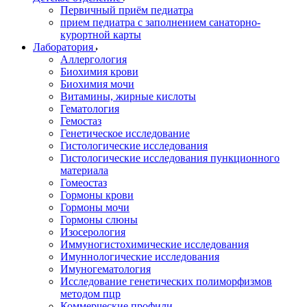
Первичный приём педиатра
прием педиатра с заполнением санаторно-
курортной карты
Лаборатория
Аллергология
Биохимия крови
Биохимия мочи
Витамины, жирные кислоты
Гематология
Гемостаз
Генетическое исследование
Гистологические исследования
Гистологические исследования пункционного
материала
Гомеостаз
Гормоны крови
Гормоны мочи
Гормоны слюны
Изосерология
Иммуногистохимические исследования
Имуннологические исследования
Имуногематология
Исследование генетических полиморфизмов
методом пцр
Коммерческие профили