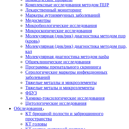
Комплексные исследования методом ПЦР
Лекарственный мониторинг
Маркеры аутоиммунных заболеваний
Медосмотры
Микробиологические исследования
Микроскопические исследования
Молекулярная (днк/рнк) диагностика методом пцр
(кровь)
Молекулярная (днк/рнк) диагностика методом пцр,
кал
Молекулярная диагностика методом nasba
Общеклинические исследования
Программы пренатального скрининга
Серологические маркеры инфекционных
заболеваний
Тяжелые металлы и микроэлементы
Тяжелые металы и микроэлементы
ФБУЗ
Химико-токсилогические исследования
Цитологические исследования
Обследования
КТ брюшной полости и забрюшинного
пространства
КТ головы