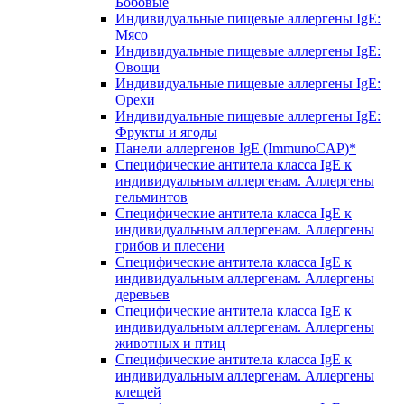
Бобовые
Индивидуальные пищевые аллергены IgE:
Мясо
Индивидуальные пищевые аллергены IgE:
Овощи
Индивидуальные пищевые аллергены IgE:
Орехи
Индивидуальные пищевые аллергены IgE:
Фрукты и ягоды
Панели аллергенов IgE (ImmunoCAP)*
Специфические антитела класса IgE к
индивидуальным аллергенам. Аллергены
гельминтов
Специфические антитела класса IgE к
индивидуальным аллергенам. Аллергены
грибов и плесени
Специфические антитела класса IgE к
индивидуальным аллергенам. Аллергены
деревьев
Специфические антитела класса IgE к
индивидуальным аллергенам. Аллергены
животных и птиц
Специфические антитела класса IgE к
индивидуальным аллергенам. Аллергены
клещей