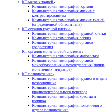
КТ мягких тканей
Компьютерная томография гортани
Компьютерная томография мягких с
контрастированием
Компьютерная томография мягких тканей
(определенной области тела)
КТ органов грудной клетки
Компьютерная томография грудной клетки
Компьютерная томография легких
Компьютерная томография органов
средостения
КТ органов мочеполовой системы
Компьютерная томография малого таза
Компьютерная томография органов
мочеобразования и мочеотделения (почки,
мочеточник, м/пузырь)
КТ позвоночника
Компьютерная томография грудного отдела
позвоночника
Компьютерная томография
краниовертебрального перехода
Компьютерная томография крестца и
копчика
Компьютерная томография поясничного
отдела позвоночника