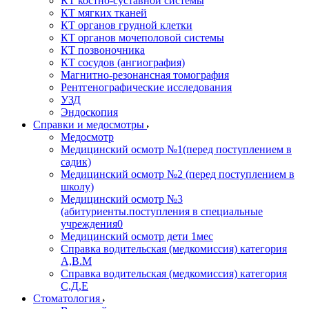
КТ костно-суставной системы
КТ мягких тканей
КТ органов грудной клетки
КТ органов мочеполовой системы
КТ позвоночника
КТ сосудов (ангиография)
Магнитно-резонансная томография
Рентгенографические исследования
УЗД
Эндоскопия
Справки и медосмотры
Медосмотр
Медицинский осмотр №1(перед поступлением в
садик)
Медицинский осмотр №2 (перед поступлением в
школу)
Медицинский осмотр №3
(абитуриенты.поступления в специальные
учреждения0
Медицинский осмотр дети 1мес
Справка водительская (медкомиссия) категория
А,В.М
Справка водительская (медкомиссия) категория
С,Д,Е
Стоматология