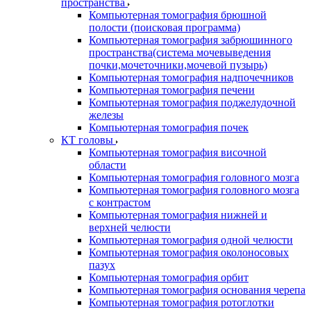
пространства
Компьютерная томография брюшной
полости (поисковая программа)
Компьютерная томография забрюшинного
пространства(система мочевыведения
почки,мочеточники,мочевой пузырь)
Компьютерная томография надпочечников
Компьютерная томография печени
Компьютерная томография поджелудочной
железы
Компьютерная томография почек
КТ головы
Компьютерная томография височной
области
Компьютерная томография головного мозга
Компьютерная томография головного мозга
с контрастом
Компьютерная томография нижней и
верхней челюсти
Компьютерная томография одной челюсти
Компьютерная томография околоносовых
пазух
Компьютерная томография орбит
Компьютерная томография основания черепа
Компьютерная томография ротоглотки