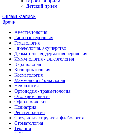
Взрослый прием
Детский прием
Онлайн-запись
Врачи
Анестезиология
Гастроэнтерология
Гематология
Гинекология, акушерство
Дерматология, дерматовенерология
Иммунология - аллергология
Кардиология
Колопроктология
Косметология
Маммология / онкология
Неврология
Ортопедия - травматология
Отоларингология
Офтальмология
Педиатрия
Рентгенология
Сосудистая хирургия, флебология
Стоматология
Терапия