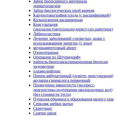
Забор биопсийного материала
дерматопанчем
Забор биологических проб врачом
Кардиотокография плода (с расшифровкой)
Кольпоскопия расширенная
Консультация
специалистов(психолог,юрист,соц.работник)
Лабиопластика
Лечение заболеваний слизистых, кожи с
использованием энергии (1 зона)
медикаментозный аборт
Озонотерапия
Операция по Штурмдорфу
пайпель-биопсия/аспирационная биопсия
эндометрия
плазмолифтинг
Прием амбулаторный (осмотр, консультация)
акушера-гинеколога первичный
Проведение амниотеста (экспресс-
диагностика подтекания околоплодных вод)
(без стоимости теста)
Пункция объемного образования малого таза
Серкляж шейки матки
Скретчинг
Снятие швов