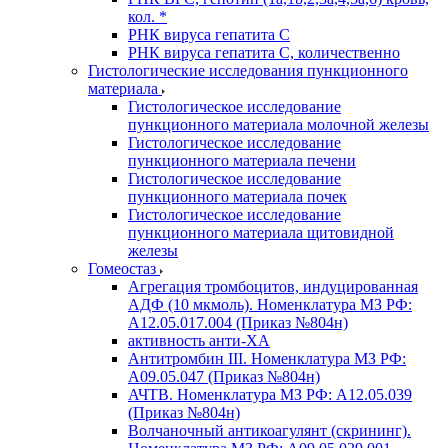
кол. *
РНК вируса гепатита C
РНК вируса гепатита C, количественно
Гистологические исследования пункционного
материала
Гистологическое исследование
пункционного материала молочной железы
Гистологическое исследование
пункционного материала печени
Гистологическое исследование
пункционного материала почек
Гистологическое исследование
пункционного материала щитовидной
железы
Гомеостаз
Агрегация тромбоцитов, индуцированная
АДФ (10 мкмоль). Номенклатура МЗ РФ:
A12.05.017.004 (Приказ №804н)
активность анти-ХА
Антитромбин III. Номенклатура МЗ РФ:
A09.05.047 (Приказ №804н)
АЧТВ. Номенклатура МЗ РФ: A12.05.039
(Приказ №804н)
Волчаночный антикоагулянт (скрининг).