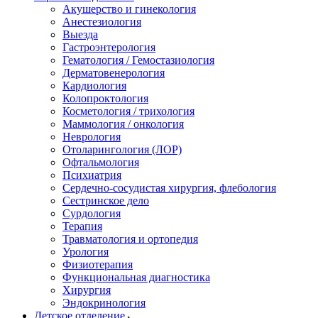
Акушерство и гинекология
Анестезиология
Выезда
Гастроэнтерология
Гематология / Гемостазиология
Дерматовенерология
Кардиология
Колопроктология
Косметология / трихология
Маммология / онкология
Неврология
Отоларингология (ЛОР)
Офтальмология
Психиатрия
Сердечно-сосудистая хирургия, флебология
Сестринское дело
Сурдология
Терапия
Травматология и ортопедия
Урология
Физиотерапия
Функциональная диагностика
Хирургия
Эндокринология
Детское отделение