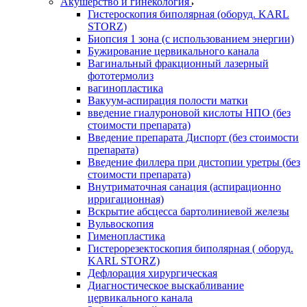
Акушерство и гинекология
Гистероскопия биполярная (оборуд. KARL
STORZ)
Биопсия 1 зона (с использованием энергии)
Бужирование цервикального канала
Вагинальный фракционный лазерный
фототермолиз
вагинопластика
Вакуум-аспирация полости матки
введение гиалуроновой кислоты НПО (без
стоимости препарата)
Введение препарата Диспорт (без стоимости
препарата)
Введение филлера при дистопии уретры (без
стоимости препарата)
Внутриматочная санация (аспирационно
ирригационная)
Вскрытие абсцесса бартолиниевой железы
Вульвоскопия
Гименопластика
Гистерорезектоскопия биполярная ( оборуд.
KARL STORZ)
Дефлорация хирургическая
Диагностическое выскабливание
цервикального канала