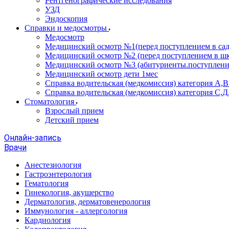
Рентгенографические исследования
УЗД
Эндоскопия
Справки и медосмотры
Медосмотр
Медицинский осмотр №1(перед поступлением в сад
Медицинский осмотр №2 (перед поступлением в шк
Медицинский осмотр №3 (абитуриенты.поступлени
Медицинский осмотр дети 1мес
Справка водительская (медкомиссия) категория А,
Справка водительская (медкомиссия) категория С,Д
Стоматология
Взрослый прием
Детский прием
Онлайн-запись
Врачи
Анестезиология
Гастроэнтерология
Гематология
Гинекология, акушерство
Дерматология, дерматовенерология
Иммунология - аллергология
Кардиология