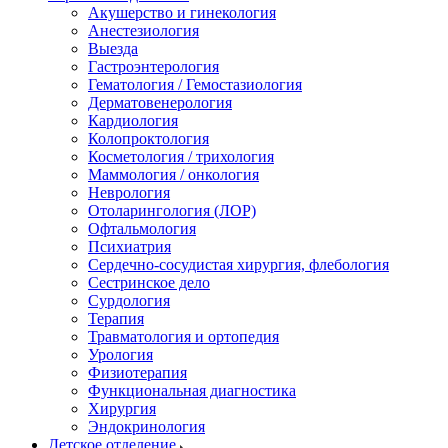
Акушерство и гинекология
Анестезиология
Выезда
Гастроэнтерология
Гематология / Гемостазиология
Дерматовенерология
Кардиология
Колопроктология
Косметология / трихология
Маммология / онкология
Неврология
Отоларингология (ЛОР)
Офтальмология
Психиатрия
Сердечно-сосудистая хирургия, флебология
Сестринское дело
Сурдология
Терапия
Травматология и ортопедия
Урология
Физиотерапия
Функциональная диагностика
Хирургия
Эндокринология
Детское отделение