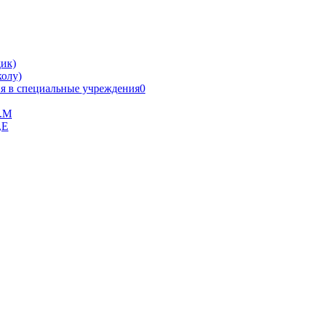
ик)
олу)
я в специальные учреждения0
В.М
,Е