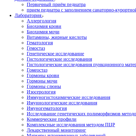
Первичный приём педиатра
прием педиатра с заполнением санаторно-курортно
Лаборатория
Аллергология
Биохимия крови
Биохимия мочи
Витамины, жирные кислоты
Гематология
Гемостаз
Генетическое исследование
Гистологические исследования
Гистологические исследования пункционного мате
Гомеостаз
Гормоны крови
Гормоны мочи
Гормоны слюны
Изосерология
Иммуногистохимические исследования
Имуннологические исследования
Имуногематология
Исследование генетических полиморфизмов метод
Коммерческие профили
Комплексные исследования методом ПЦР
Лекарственный мониторинг
Маркеры аутоиммунных заболеваний