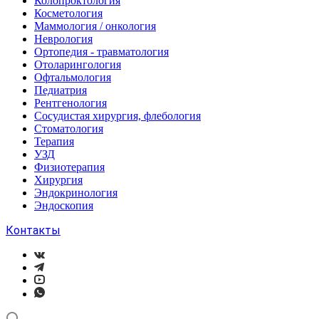
Колопроктология
Косметология
Маммология / онкология
Неврология
Ортопедия - травматология
Отоларингология
Офтальмология
Педиатрия
Рентгенология
Сосудистая хирургия, флебология
Стоматология
Терапия
УЗД
Физиотерапия
Хирургия
Эндокринология
Эндоскопия
Контакты