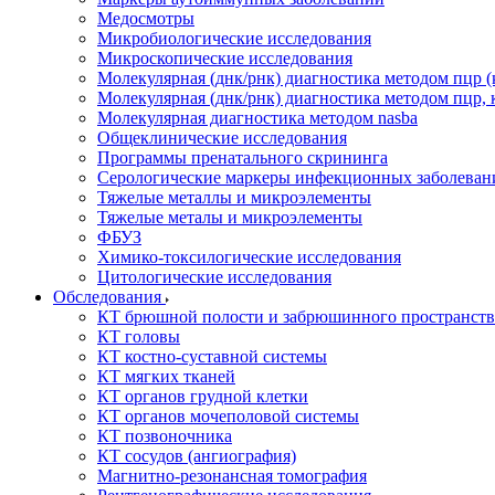
Медосмотры
Микробиологические исследования
Микроскопические исследования
Молекулярная (днк/рнк) диагностика методом пцр (
Молекулярная (днк/рнк) диагностика методом пцр, 
Молекулярная диагностика методом nasba
Общеклинические исследования
Программы пренатального скрининга
Серологические маркеры инфекционных заболеван
Тяжелые металлы и микроэлементы
Тяжелые металы и микроэлементы
ФБУЗ
Химико-токсилогические исследования
Цитологические исследования
Обследования
КТ брюшной полости и забрюшинного пространств
КТ головы
КТ костно-суставной системы
КТ мягких тканей
КТ органов грудной клетки
КТ органов мочеполовой системы
КТ позвоночника
КТ сосудов (ангиография)
Магнитно-резонансная томография