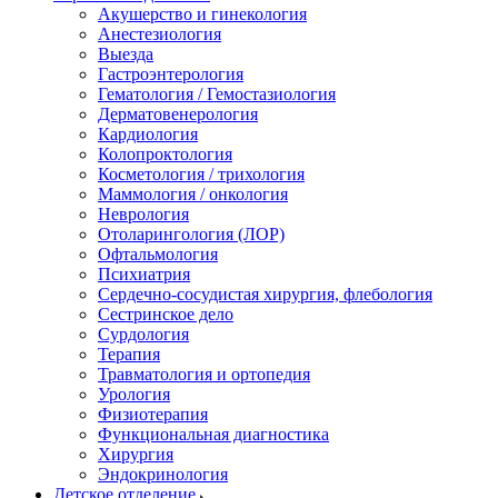
Акушерство и гинекология
Анестезиология
Выезда
Гастроэнтерология
Гематология / Гемостазиология
Дерматовенерология
Кардиология
Колопроктология
Косметология / трихология
Маммология / онкология
Неврология
Отоларингология (ЛОР)
Офтальмология
Психиатрия
Сердечно-сосудистая хирургия, флебология
Сестринское дело
Сурдология
Терапия
Травматология и ортопедия
Урология
Физиотерапия
Функциональная диагностика
Хирургия
Эндокринология
Детское отделение