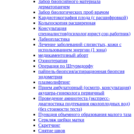
Забор биопсийного материала
дерматопанчем
Забор биологических проб врачом
Кардиотокография плода (с расшифровкой)
Кольпоскопия расширенная
Консультация
специалистов(психолог,юрист,соц.работник)
Лабиопластика
Лечение заболеваний слизистых, кожи с
использованием энергии (1 зона)
медикаментозный аборт
Озонотерапия
Операция по Штурмдорфу
пайпель-биопсия/аспирационная биопсия
эндометрия
плазмолифтинг
Прием амбулаторный (осмотр, консультация)
акушера-гинеколога первичный
Проведение амниотеста (экспресс-
диагностика подтекания околоплодных вод)
(без стоимости теста)
Пункция объемного образования малого таза
Серкляж шейки матки
Скретчинг
Снятие швов