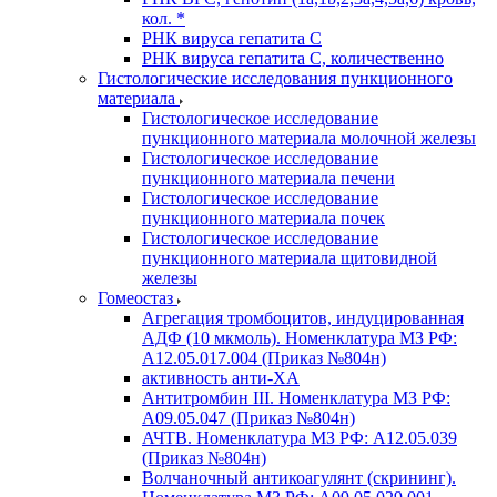
кол. *
РНК вируса гепатита C
РНК вируса гепатита C, количественно
Гистологические исследования пункционного
материала
Гистологическое исследование
пункционного материала молочной железы
Гистологическое исследование
пункционного материала печени
Гистологическое исследование
пункционного материала почек
Гистологическое исследование
пункционного материала щитовидной
железы
Гомеостаз
Агрегация тромбоцитов, индуцированная
АДФ (10 мкмоль). Номенклатура МЗ РФ:
A12.05.017.004 (Приказ №804н)
активность анти-ХА
Антитромбин III. Номенклатура МЗ РФ:
A09.05.047 (Приказ №804н)
АЧТВ. Номенклатура МЗ РФ: A12.05.039
(Приказ №804н)
Волчаночный антикоагулянт (скрининг).