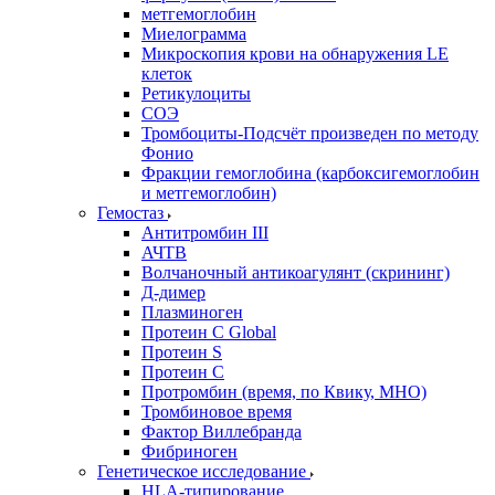
метгемоглобин
Миелограмма
Микроскопия крови на обнаружения LE
клеток
Ретикулоциты
СОЭ
Тромбоциты-Подсчёт произведен по методу
Фонио
Фракции гемоглобина (карбоксигемоглобин
и метгемоглобин)
Гемостаз
Антитромбин III
АЧТВ
Волчаночный антикоагулянт (скрининг)
Д-димер
Плазминоген
Протеин C Global
Протеин S
Протеин С
Протромбин (время, по Квику, МНО)
Тромбиновое время
Фактор Виллебранда
Фибриноген
Генетическое исследование
HLA-типирование