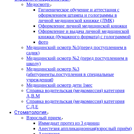
Медосмотр
Гигиеническое обучение и аттестация с
оформлением штампа и голограммы в
личной медицинской книжке (ЛМК)
Оформление личной медицинской книжки
Оформление и выдача личной медицинской
книжки (бумажного формата) с голограммой
фото
Медицинский осмотр №1(перед поступлением в
садик)
Медицинский осмотр №2 (перед поступлением в
школу)
Медицинский осмотр №3
(абитуриенты.поступления в специальные
учреждения0
Медицинский осмотр дети 1мес
Справка водительская (медкомиссия) категория
А,В.М
Справка водительская (медкомиссия) категория
С,Д,Е
Стоматология
Взрослый прием
Иммедиат протез из 3 единиц
Анестезия аппликационная(взрослый приём)
Анестезия