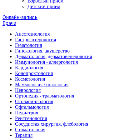
Взрослый прием
Детский прием
Онлайн-запись
Врачи
Анестезиология
Гастроэнтерология
Гематология
Гинекология, акушерство
Дерматология, дерматовенерология
Иммунология - аллергология
Кардиология
Колопроктология
Косметология
Маммология / онкология
Неврология
Ортопедия - травматология
Отоларингология
Офтальмология
Педиатрия
Рентгенология
Сосудистая хирургия, флебология
Стоматология
Терапия