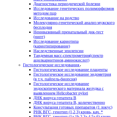
Диагностика периодической болезни
Исследование генетических полиморфизмов
методом пцр
Исследование на родство
Молекулярно-генетический анализ мужского
бесплодия
Неинвазивный пренатальный днк-тест
(нипт)
Исследование кариотипа
(кариотипирование)
Наследственные эпилепсии
Тандемная масс-спектрометрия(спектр
ацилкарнитинов,аминокислот)
Гистологические исследования
Гистологическое исследование плаценты
Гистологическое исследование эндометрия
(в т.ч. пайпель-биопсия)
Гистологическое исследование
эндоскопического материала желудка с
выявлением Helicobacter pylori
ДНК вируса гепатита B
ДНК вируса гепатита B, количественно
Консультация готовых препаратов (1 локус)
РНК ВГC, генотип (1,2,3) кровь, кач. *
РНК ВГC, генотип (1a,1b,2,3a,4,5a,6) кровь,