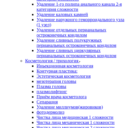
Удаление 1-го полипа анального канала 2-я
категория сложности
Удаление каловых камней
Удаление наружного геморроидального узла
(1 узел)
Удаление отдельных перианальных
остроконечных кондилом
Удаление сливных полукружных
перианальных остроконечных кондилом
Удаление сливных циркулярных
перианальных остроконечных кондилом
Косметология / трихология
Иньекционная косметология
Контурная пластика:
Эстетическая косметология
мезотерапия головы
Плазма головы
плазмолифтинг
Приём врача косметолога
Сепарация
Удаление миллиумов(жировиков)
фотодермолиз
Чистка лица медицинская 1 сложности
Чистка лица механическая 1 сложности
Чистка лица механическая 2 сложности