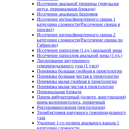
Иссечение анальной трещины (девульсия
ануса, перианальная блокада)
Иссечение анальных бахромок
Иссечение интрасфинктерного свища 1
категории сложности(Рассечение свища в
просвет)
Иссечение интрасфинктерного свища 2
категории сложности(Рассечение свища по
Габриелю)
Иссечение папиллом (1 ед.) анальной зоны
Иссечение папиллом анальной зоны (1 ед.)
Лигирование внутреннего
геморроидального узла (1 узел)
Перевязка большая гнойная в проктологии
Перевязка большая чистая в проктологии
Перевязка малая гнойная в проктологии
Перевязка малая чистая в проктологии
Перианальная блокада
Прием амбулаторный (осмотр, консультация)
врача-колопроктолога, первичный
Ректороманоскопия (ректоспопия)
Тромбэктомия наружного геморроидального
узла
Удаление 1-го полипа анального канала 1
категории сложности