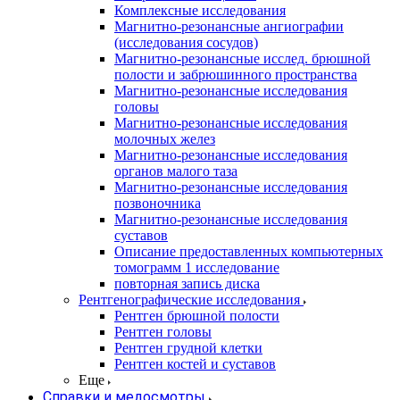
Комплексные исследования
Магнитно-резонансные ангиографии
(исследования сосудов)
Магнитно-резонансные исслед. брюшной
полости и забрюшинного пространства
Магнитно-резонансные исследования
головы
Магнитно-резонансные исследования
молочных желез
Магнитно-резонансные исследования
органов малого таза
Магнитно-резонансные исследования
позвоночника
Магнитно-резонансные исследования
суставов
Описание предоставленных компьютерных
томограмм 1 исследование
повторная запись диска
Рентгенографические исследования
Рентген брюшной полости
Рентген головы
Рентген грудной клетки
Рентген костей и суставов
Еще
Справки и медосмотры