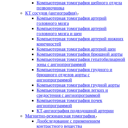
Компьютерная томография шейного отдела
позвоночника
КТ сосудов (ангиография)
Компьютерная томография артерий
головного мозга
Компьютерная томография артерий
головного мозга и шеи
Компьютерная томография артерий нижних
конечностей
Компьютерная томография артерий шеи
Компьютерная томография брюшной аорты
Компьютерная томография гепатобилиарной
зоны с ангиопрограммой
Компьютерная томография грудного и
брюшного отделов аорты с
ангиопрограммой
Компьютерная томография грудной аорты
Компьютерная томография легких и
средостения с ангиопрограммой
Компьютерная томография почек
ангиопрограммой
КТ-ангиография подвздошной артерии
Магнитно-резонансная томография
Дообследование с применением
контрастного вещества