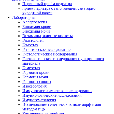
Первичный приём педиатра
прием педиатра с заполнением санаторно-
курортной карты
Лаборатория
Аллергология
Биохимия крови
Биохимия мочи
Витамины, жирные кислоты
Гематология
Гемостаз
Генетическое исследование
Гистологические исследования
Гистологические исследования пункционного
материала
Гомеостаз
Гормоны крови
Гормоны мочи
Гормоны слюны
Изосерология
Иммуногистохимические исследования
Имуннологические исследования
Имуногематология
Исследование генетических полиморфизмов
методом пцр
Коммерческие профили