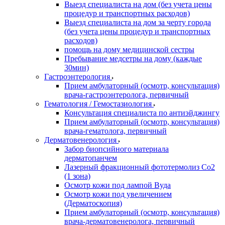
Выезд специалиста на дом (без учета цены
процедур и транспортных расходов)
Выезд специалиста на дом за черту города
(без учета цены процедур и транспортных
расходов)
помощь на дому медицинской сестры
Пребывание медсетры на дому (каждые
30мин)
Гастроэнтерология
Прием амбулаторный (осмотр, консультация)
врача-гастроэнтеролога, первичный
Гематология / Гемостазиология
Консультация специалиста по антиэйджингу
Прием амбулаторный (осмотр, консультация)
врача-гематолога, первичный
Дерматовенерология
Забор биопсийного материала
дерматопанчем
Лазерный фракционный фототермолиз Со2
(1 зона)
Осмотр кожи под лампой Вуда
Осмотр кожи под увеличением
(Дерматоскопия)
Прием амбулаторный (осмотр, консультация)
врача-дерматовенеролога, первичный