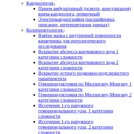
Кардиология
Прием амбулаторный (осмотр, консультация)
врача-кардиолога, первичный
Электрокардиография (расшифровка,
описание, интерпретация данных)
Колопроктология
Взятие мазка с внутренней поверхности
кишечника для цитологического
исследования
Вскрытие абсцесса копчикового хода 1
категории сложности
Вскрытие абсцесса копчикового хода 2
категории сложности
Вскрытие острого подкожно-подслизистого
парапроктита
Геморроидэктомия по Миллигану-Моргану 1
категории сложности
Геморроидэктомия по Миллигану-Моргану 2
категории сложности
Иссечение 1-го наружного
геморроидального узла, 1 категории
сложности
Иссечение 1-го наружного
геморроидального узла, 2 категории
сложности