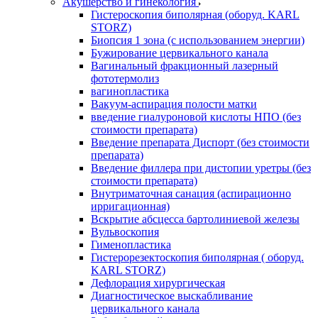
Акушерство и гинекология
Гистероскопия биполярная (оборуд. KARL
STORZ)
Биопсия 1 зона (с использованием энергии)
Бужирование цервикального канала
Вагинальный фракционный лазерный
фототермолиз
вагинопластика
Вакуум-аспирация полости матки
введение гиалуроновой кислоты НПО (без
стоимости препарата)
Введение препарата Диспорт (без стоимости
препарата)
Введение филлера при дистопии уретры (без
стоимости препарата)
Внутриматочная санация (аспирационно
ирригационная)
Вскрытие абсцесса бартолиниевой железы
Вульвоскопия
Гименопластика
Гистерорезектоскопия биполярная ( оборуд.
KARL STORZ)
Дефлорация хирургическая
Диагностическое выскабливание
цервикального канала