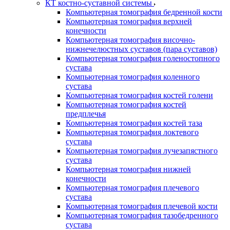
КТ костно-суставной системы
Компьютерная томография бедренной кости
Компьютерная томография верхней
конечности
Компьютерная томография височно-
нижнечелюстных суставов (пара суставов)
Компьютерная томография голеностопного
сустава
Компьютерная томография коленного
сустава
Компьютерная томография костей голени
Компьютерная томография костей
предплечья
Компьютерная томография костей таза
Компьютерная томография локтевого
сустава
Компьютерная томография лучезапястного
сустава
Компьютерная томография нижней
конечности
Компьютерная томография плечевого
сустава
Компьютерная томография плечевой кости
Компьютерная томография тазобедренного
сустава