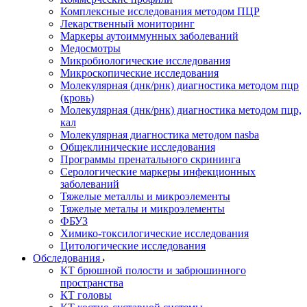
Комплексные исследования методом ПЦР
Лекарственный мониторинг
Маркеры аутоиммунных заболеваний
Медосмотры
Микробиологические исследования
Микроскопические исследования
Молекулярная (днк/рнк) диагностика методом пцр
(кровь)
Молекулярная (днк/рнк) диагностика методом пцр,
кал
Молекулярная диагностика методом nasba
Общеклинические исследования
Программы пренатального скрининга
Серологические маркеры инфекционных
заболеваний
Тяжелые металлы и микроэлементы
Тяжелые металы и микроэлементы
ФБУЗ
Химико-токсилогические исследования
Цитологические исследования
Обследования
КТ брюшной полости и забрюшинного
пространства
КТ головы