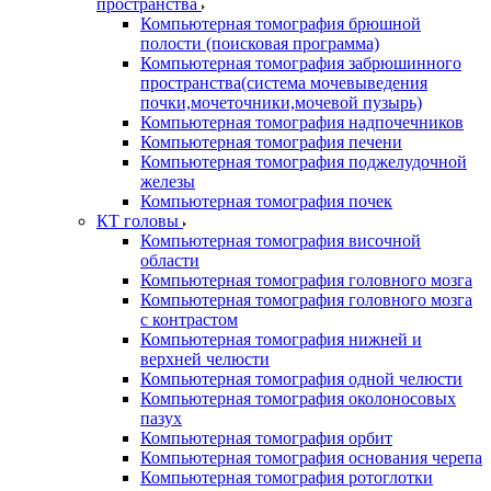
пространства
Компьютерная томография брюшной
полости (поисковая программа)
Компьютерная томография забрюшинного
пространства(система мочевыведения
почки,мочеточники,мочевой пузырь)
Компьютерная томография надпочечников
Компьютерная томография печени
Компьютерная томография поджелудочной
железы
Компьютерная томография почек
КТ головы
Компьютерная томография височной
области
Компьютерная томография головного мозга
Компьютерная томография головного мозга
с контрастом
Компьютерная томография нижней и
верхней челюсти
Компьютерная томография одной челюсти
Компьютерная томография околоносовых
пазух
Компьютерная томография орбит
Компьютерная томография основания черепа
Компьютерная томография ротоглотки