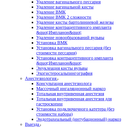
Удаление вагинального пессария
Удаление вагинальной кисты
Удаление ВМК
Удаление ВМК 2 сложности
Удаление кисты бартолиниевой железы
Удаление контрацептивного импланта
&quot;Импланон&quot;
Удаление новообразований вульвы
Установка ВМК
Установка вагинального пессария (без
стоимости пессария)
Установка контрацептивного импланта
&quot;Импланон&quot;
Энуклеация кисты вульвы
Эхогистеросальпингография
Анестезиология
Консультация анестезиолога
Массочный ингаляционный наркоз
Тотальная внутривенная анестезия
Тотальная внутривенная анестезия для
гастроскопии
Установка подключичного катетера (без
стоимости набора)
Эндотрахеальный (интубационный) наркоз
Выезда