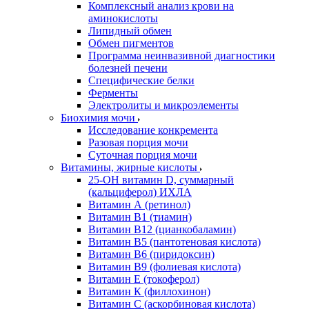
Комплексный анализ крови на
аминокислоты
Липидный обмен
Обмен пигментов
Программа неинвазивной диагностики
болезней печени
Специфические белки
Ферменты
Электролиты и микроэлементы
Биохимия мочи
Исследование конкремента
Разовая порция мочи
Суточная порция мочи
Витамины, жирные кислоты
25-OH витамин D, суммарный
(кальциферол) ИХЛА
Витамин А (ретинол)
Витамин В1 (тиамин)
Витамин В12 (цианкобаламин)
Витамин В5 (пантотеновая кислота)
Витамин В6 (пиридоксин)
Витамин В9 (фолиевая кислота)
Витамин Е (токоферол)
Витамин К (филлохинон)
Витамин С (аскорбиновая кислота)