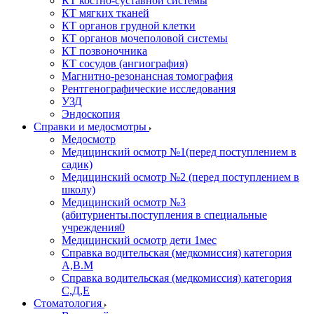
КТ костно-суставной системы
КТ мягких тканей
КТ органов грудной клетки
КТ органов мочеполовой системы
КТ позвоночника
КТ сосудов (ангиография)
Магнитно-резонансная томография
Рентгенографические исследования
УЗД
Эндоскопия
Справки и медосмотры
Медосмотр
Медицинский осмотр №1(перед поступлением в
садик)
Медицинский осмотр №2 (перед поступлением в
школу)
Медицинский осмотр №3
(абитуриенты.поступления в специальные
учреждения0
Медицинский осмотр дети 1мес
Справка водительская (медкомиссия) категория
А,В.М
Справка водительская (медкомиссия) категория
С,Д,Е
Стоматология