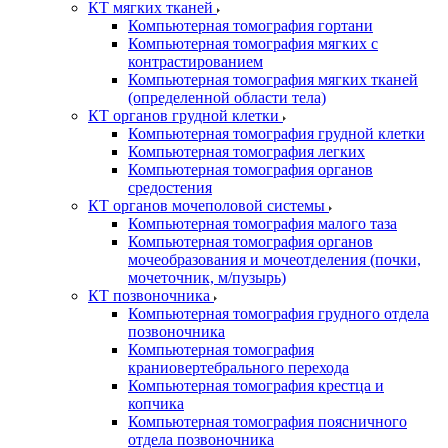
КТ мягких тканей
Компьютерная томография гортани
Компьютерная томография мягких с
контрастированием
Компьютерная томография мягких тканей
(определенной области тела)
КТ органов грудной клетки
Компьютерная томография грудной клетки
Компьютерная томография легких
Компьютерная томография органов
средостения
КТ органов мочеполовой системы
Компьютерная томография малого таза
Компьютерная томография органов
мочеобразования и мочеотделения (почки,
мочеточник, м/пузырь)
КТ позвоночника
Компьютерная томография грудного отдела
позвоночника
Компьютерная томография
краниовертебрального перехода
Компьютерная томография крестца и
копчика
Компьютерная томография поясничного
отдела позвоночника