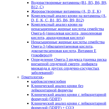
Водорастворимые витамины (B1, B5, B6, В9,
В12, С)
Жирорастворимые витамины (A, D, E, K)
Комплексный анализ крови на витамины (A,
D, E, K, C, B1, B5, B6, В9, B12)
Комплексный анализ крови на
ненасыщенные жирные кислоты семейства
Омега-6 (линолевая кислота, линоленовая
кислота, арахидоновая кислота)
Ненасыщенные жирные кислоты семейства
Омега-3 (эйкозапентаеновая кислота,
докозагексаеновая кислота, Витамин E
(токоферол))
Определение Омега-3 индекса (оценка риска
внезапной сердечной смерти, инфаркта
миокарда и других сердечно-сосудистых
заболеваний)
Гематология
карбоксигемоглобин
Клинический анализ крови без
лейкоцитарной формулы
Клинический анализ крови с лейкоцитарной
формулой (5DIFF)
Клинический анализ крови с лейкоцитарной
формулой (5DIFF) + СОЭ