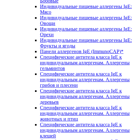
Бобовые
Индивидуальные пищевые аллергены IgE:
Мясо
Индивидуальные пищевые аллергены IgE:
Овощи
Индивидуальные пищевые аллергены IgE:
Орехи
Индивидуальные пищевые аллергены IgE:
Фрукты и ягоды
Панели аллергенов IgE (ImmunoCAP)*
Специфические антитела класса IgE к
индивидуальным аллергенам. Аллергены
гельминтов
Специфические антитела класса IgE к
индивидуальным аллергенам. Аллергены
грибов и плесени
Специфические антитела класса IgE к
индивидуальным аллергенам. Аллергены
деревьев
Специфические антитела класса IgE к
индивидуальным аллергенам. Аллергены
животных и птиц
Специфические антитела класса IgE к
индивидуальным аллергенам. Аллергены
клещей