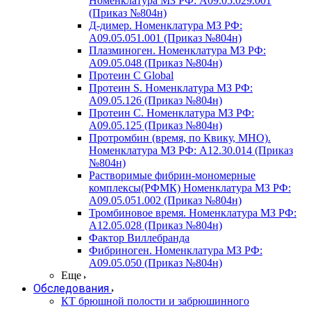
Номенклатура МЗ РФ: A09.05.029.001
(Приказ №804н)
Д-димер. Номенклатура МЗ РФ:
A09.05.051.001 (Приказ №804н)
Плазминоген. Номенклатура МЗ РФ:
A09.05.048 (Приказ №804н)
Протеин C Global
Протеин S. Номенклатура МЗ РФ:
A09.05.126 (Приказ №804н)
Протеин С. Номенклатура МЗ РФ:
A09.05.125 (Приказ №804н)
Протромбин (время, по Квику, МНО).
Номенклатура МЗ РФ: A12.30.014 (Приказ
№804н)
Растворимые фибрин-мономерные
комплексы(РФМК) Номенклатура МЗ РФ:
A09.05.051.002 (Приказ №804н)
Тромбиновое время. Номенклатура МЗ РФ:
A12.05.028 (Приказ №804н)
Фактор Виллебранда
Фибриноген. Номенклатура МЗ РФ:
A09.05.050 (Приказ №804н)
Еще
Обследования
КТ брюшной полости и забрюшинного