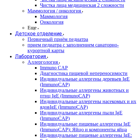
Чистка лица медицинская 2 сложности
Маммология / онкология
Маммология
Онкология
Еще
Детское отделение
Первичный приём педиатра
прием педиатра с заполнением санаторно-
курортной карты
Лаборатория
Аллергология
Immuno CAP
Диагностика пищевой непереносимости
Индивидуальные аллергены деревьев IgE
(ImmunoCAP)
Индивидуальные аллергены животных и
птиц IgE (ImmunoCAP)
Индивидуальные аллергены насекомых и их
ядовIgE (ImmunoCAP)
Индивидуальные аллергены пыли IgE
(ImmunoCAP)
Индивидуальные пищевые аллергены IgE
(ImmunoCAP): Яйцо и компоненты яйца
Индивидуальные пищевые аллергены IgE: