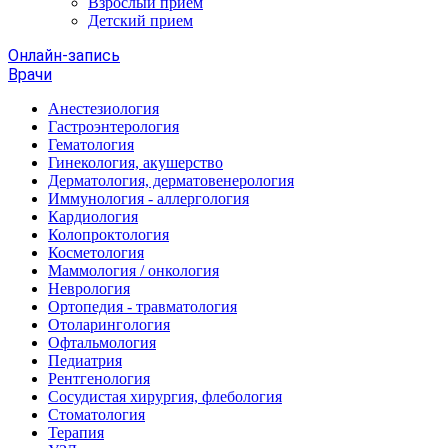
Взрослый прием
Детский прием
Онлайн-запись
Врачи
Анестезиология
Гастроэнтерология
Гематология
Гинекология, акушерство
Дерматология, дерматовенерология
Иммунология - аллергология
Кардиология
Колопроктология
Косметология
Маммология / онкология
Неврология
Ортопедия - травматология
Отоларингология
Офтальмология
Педиатрия
Рентгенология
Сосудистая хирургия, флебология
Стоматология
Терапия