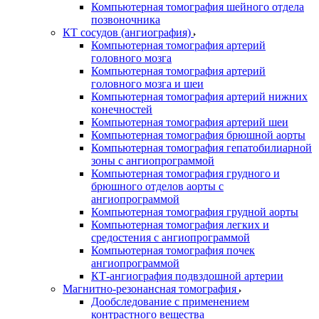
Компьютерная томография шейного отдела
позвоночника
КТ сосудов (ангиография)
Компьютерная томография артерий
головного мозга
Компьютерная томография артерий
головного мозга и шеи
Компьютерная томография артерий нижних
конечностей
Компьютерная томография артерий шеи
Компьютерная томография брюшной аорты
Компьютерная томография гепатобилиарной
зоны с ангиопрограммой
Компьютерная томография грудного и
брюшного отделов аорты с
ангиопрограммой
Компьютерная томография грудной аорты
Компьютерная томография легких и
средостения с ангиопрограммой
Компьютерная томография почек
ангиопрограммой
КТ-ангиография подвздошной артерии
Магнитно-резонансная томография
Дообследование с применением
контрастного вещества