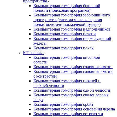
пространства
Компьютерная томография брюшной
полости (поисковая программа)
Компьютерная томография забрюшинного
пространства(система мочевыведения
почки,мочеточники,мочевой пузырь)
Компьютерная томография надпочечников
Компьютерная томография печени
Компьютерная томография поджелудочной
железы
Компьютерная томография почек
КТ головы
Компьютерная томография височной
области
Компьютерная томография головного мозга
Компьютерная томография головного мозга
с контрастом
Компьютерная томография нижней и
верхней челюсти
Компьютерная томография одной челюсти
Компьютерная томография околоносовых
пазух
Компьютерная томография орбит
Компьютерная томография основания черепа
Компьютерная томография ротоглотки