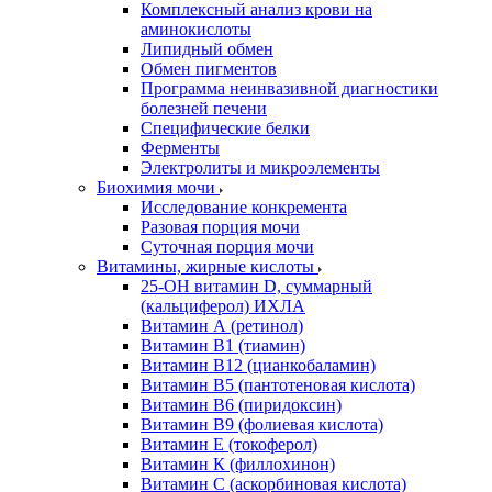
Комплексный анализ крови на
аминокислоты
Липидный обмен
Обмен пигментов
Программа неинвазивной диагностики
болезней печени
Специфические белки
Ферменты
Электролиты и микроэлементы
Биохимия мочи
Исследование конкремента
Разовая порция мочи
Суточная порция мочи
Витамины, жирные кислоты
25-OH витамин D, суммарный
(кальциферол) ИХЛА
Витамин А (ретинол)
Витамин В1 (тиамин)
Витамин В12 (цианкобаламин)
Витамин В5 (пантотеновая кислота)
Витамин В6 (пиридоксин)
Витамин В9 (фолиевая кислота)
Витамин Е (токоферол)
Витамин К (филлохинон)
Витамин С (аскорбиновая кислота)