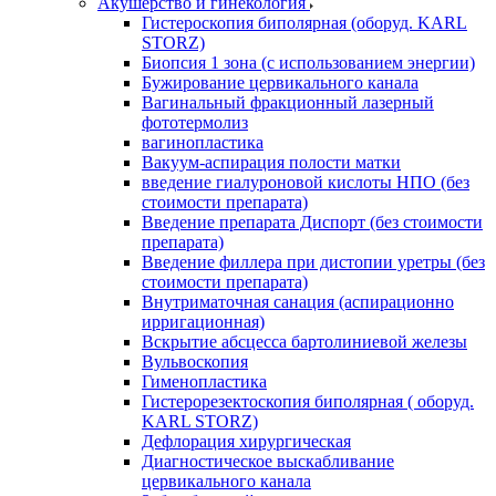
Акушерство и гинекология
Гистероскопия биполярная (оборуд. KARL
STORZ)
Биопсия 1 зона (с использованием энергии)
Бужирование цервикального канала
Вагинальный фракционный лазерный
фототермолиз
вагинопластика
Вакуум-аспирация полости матки
введение гиалуроновой кислоты НПО (без
стоимости препарата)
Введение препарата Диспорт (без стоимости
препарата)
Введение филлера при дистопии уретры (без
стоимости препарата)
Внутриматочная санация (аспирационно
ирригационная)
Вскрытие абсцесса бартолиниевой железы
Вульвоскопия
Гименопластика
Гистерорезектоскопия биполярная ( оборуд.
KARL STORZ)
Дефлорация хирургическая
Диагностическое выскабливание
цервикального канала