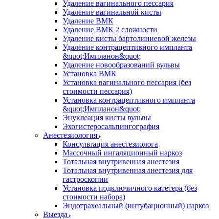
Удаление вагинального пессария
Удаление вагинальной кисты
Удаление ВМК
Удаление ВМК 2 сложности
Удаление кисты бартолиниевой железы
Удаление контрацептивного импланта
&quot;Импланон&quot;
Удаление новообразований вульвы
Установка ВМК
Установка вагинального пессария (без
стоимости пессария)
Установка контрацептивного импланта
&quot;Импланон&quot;
Энуклеация кисты вульвы
Эхогистеросальпингография
Анестезиология
Консультация анестезиолога
Массочный ингаляционный наркоз
Тотальная внутривенная анестезия
Тотальная внутривенная анестезия для
гастроскопии
Установка подключичного катетера (без
стоимости набора)
Эндотрахеальный (интубационный) наркоз
Выезда