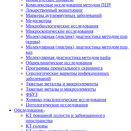
Комплексные исследования методом ПЦР
Лекарственный мониторинг
Маркеры аутоиммунных заболеваний
Медосмотры
Микробиологические исследования
Микроскопические исследования
Молекулярная (днк/рнк) диагностика методом пцр
(кровь)
Молекулярная (днк/рнк) диагностика методом пцр,
кал
Молекулярная диагностика методом nasba
Общеклинические исследования
Программы пренатального скрининга
Серологические маркеры инфекционных
заболеваний
Тяжелые металлы и микроэлементы
Тяжелые металы и микроэлементы
ФБУЗ
Химико-токсилогические исследования
Цитологические исследования
Обследования
КТ брюшной полости и забрюшинного
пространства
КТ головы