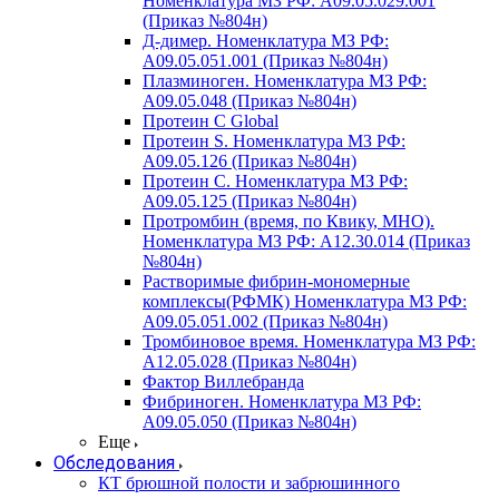
Номенклатура МЗ РФ: A09.05.029.001
(Приказ №804н)
Д-димер. Номенклатура МЗ РФ:
A09.05.051.001 (Приказ №804н)
Плазминоген. Номенклатура МЗ РФ:
A09.05.048 (Приказ №804н)
Протеин C Global
Протеин S. Номенклатура МЗ РФ:
A09.05.126 (Приказ №804н)
Протеин С. Номенклатура МЗ РФ:
A09.05.125 (Приказ №804н)
Протромбин (время, по Квику, МНО).
Номенклатура МЗ РФ: A12.30.014 (Приказ
№804н)
Растворимые фибрин-мономерные
комплексы(РФМК) Номенклатура МЗ РФ:
A09.05.051.002 (Приказ №804н)
Тромбиновое время. Номенклатура МЗ РФ:
A12.05.028 (Приказ №804н)
Фактор Виллебранда
Фибриноген. Номенклатура МЗ РФ:
A09.05.050 (Приказ №804н)
Еще
Обследования
КТ брюшной полости и забрюшинного