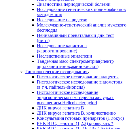
Диагностика периодической болезни
Исследование генетических полиморфизмов
методом пцр
Исследование на родство
Молекулярно-генетический анализ мужского
бесплодия
Неинвазивный пренатальный днк-тест
(нипт)
Исследование кариотипа
(кариотипирование)
Наследственные эпилепсии
Тандемная масс-спектрометрия(спектр
ацилкарнитинов,аминокислот)
Гистологические исследования
Гистологическое исследование плаценты
Гистологическое исследование эндометрия
(в т.ч. пайпель-биопсия)
Гистологическое исследование
эндоскопического материала желудка с
выявлением Helicobacter pylori
ДНК вируса гепатита B
ДНК вируса гепатита B, количественно
Консультация готовых препаратов (1 локус)
РНК ВГC, генотип (1,2,3) кровь, кач. *
РНК ВГC, генотип (1a,1b,2,3a,4,5a,6) кровь,