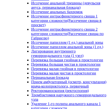
Иссечение анальной трещины (девульсия
ануса, перианальная блокада)
Иссечение анальных бахромок
Иссечение интрасфинктерного свища 1
категории сложности(Рассечение свища в
просвет)
Иссечение интрасфинктерного свища 2
категории сложности(Рассечение свища по
Габриелю)
Иссечение папиллом (1 ед.) анальной зоны
Иссечение папиллом анальной зоны (1 ед.)
Лигирование внутреннего
геморроидального узла (1 узел)
Перевязка большая гнойная в проктологии
Перевязка большая чистая в проктологии
Перевязка малая гнойная в проктологии
Перевязка малая чистая в проктологии
Перианальная блокада
Прием амбулаторный (осмотр, консультация)
врача-колопроктолога, первичный
Ректороманоскопия (ректоспопия)
Тромбэктомия наружного геморроидального
узла
Удаление 1-го полипа анального канала 1
категории сложности