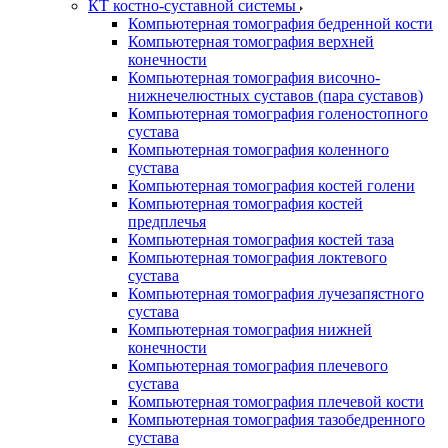
КТ костно-суставной системы
Компьютерная томография бедренной кости
Компьютерная томография верхней
конечности
Компьютерная томография височно-
нижнечелюстных суставов (пара суставов)
Компьютерная томография голеностопного
сустава
Компьютерная томография коленного
сустава
Компьютерная томография костей голени
Компьютерная томография костей
предплечья
Компьютерная томография костей таза
Компьютерная томография локтевого
сустава
Компьютерная томография лучезапястного
сустава
Компьютерная томография нижней
конечности
Компьютерная томография плечевого
сустава
Компьютерная томография плечевой кости
Компьютерная томография тазобедренного
сустава