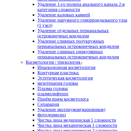
Удаление 1-го полипа анального канала 2-я
категория сложности
Удаление каловых камней
Удаление наружного геморроидального узла
(1 узел)
Удаление отдельных перианальных
остроконечных кондилом
Удаление сливных полукружных
перианальных остроконечных кондилом
Удаление сливных циркулярных
перианальных остроконечных кондилом
Косметология / трихология
Иньекционная косметология
Контурная пластика:
Эстетическая косметология
мезотерапия головы
Плазма головы
плазмолифтинг
Приём врача косметолога
Сепарация
Удаление миллиумов(жировиков)
фотодермолиз
Чистка лица медицинская 1 сложности
Чистка лица механическая 1 сложности
Чистка лица механическая 2 сложности