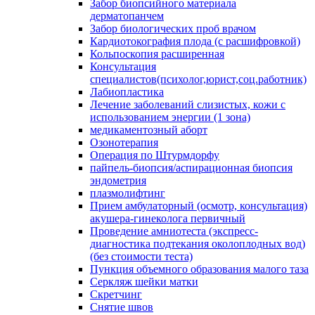
Забор биопсийного материала
дерматопанчем
Забор биологических проб врачом
Кардиотокография плода (с расшифровкой)
Кольпоскопия расширенная
Консультация
специалистов(психолог,юрист,соц.работник)
Лабиопластика
Лечение заболеваний слизистых, кожи с
использованием энергии (1 зона)
медикаментозный аборт
Озонотерапия
Операция по Штурмдорфу
пайпель-биопсия/аспирационная биопсия
эндометрия
плазмолифтинг
Прием амбулаторный (осмотр, консультация)
акушера-гинеколога первичный
Проведение амниотеста (экспресс-
диагностика подтекания околоплодных вод)
(без стоимости теста)
Пункция объемного образования малого таза
Серкляж шейки матки
Скретчинг
Снятие швов