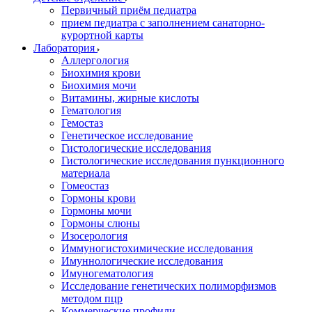
Первичный приём педиатра
прием педиатра с заполнением санаторно-
курортной карты
Лаборатория
Аллергология
Биохимия крови
Биохимия мочи
Витамины, жирные кислоты
Гематология
Гемостаз
Генетическое исследование
Гистологические исследования
Гистологические исследования пункционного
материала
Гомеостаз
Гормоны крови
Гормоны мочи
Гормоны слюны
Изосерология
Иммуногистохимические исследования
Имуннологические исследования
Имуногематология
Исследование генетических полиморфизмов
методом пцр
Коммерческие профили