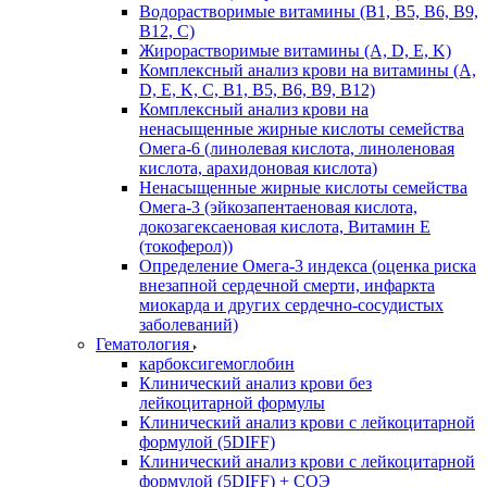
Водорастворимые витамины (B1, B5, B6, В9,
В12, С)
Жирорастворимые витамины (A, D, E, K)
Комплексный анализ крови на витамины (A,
D, E, K, C, B1, B5, B6, В9, B12)
Комплексный анализ крови на
ненасыщенные жирные кислоты семейства
Омега-6 (линолевая кислота, линоленовая
кислота, арахидоновая кислота)
Ненасыщенные жирные кислоты семейства
Омега-3 (эйкозапентаеновая кислота,
докозагексаеновая кислота, Витамин E
(токоферол))
Определение Омега-3 индекса (оценка риска
внезапной сердечной смерти, инфаркта
миокарда и других сердечно-сосудистых
заболеваний)
Гематология
карбоксигемоглобин
Клинический анализ крови без
лейкоцитарной формулы
Клинический анализ крови с лейкоцитарной
формулой (5DIFF)
Клинический анализ крови с лейкоцитарной
формулой (5DIFF) + СОЭ