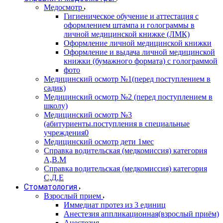
Медосмотр
Гигиеническое обучение и аттестация с
оформлением штампа и голограммы в
личной медицинской книжке (ЛМК)
Оформление личной медицинской книжки
Оформление и выдача личной медицинской
книжки (бумажного формата) с голограммой
фото
Медицинский осмотр №1(перед поступлением в
садик)
Медицинский осмотр №2 (перед поступлением в
школу)
Медицинский осмотр №3
(абитуриенты.поступления в специальные
учреждения0
Медицинский осмотр дети 1мес
Справка водительская (медкомиссия) категория
А,В.М
Справка водительская (медкомиссия) категория
С,Д,Е
Стоматология
Взрослый прием
Иммедиат протез из 3 единиц
Анестезия аппликационная(взрослый приём)
Анестезия