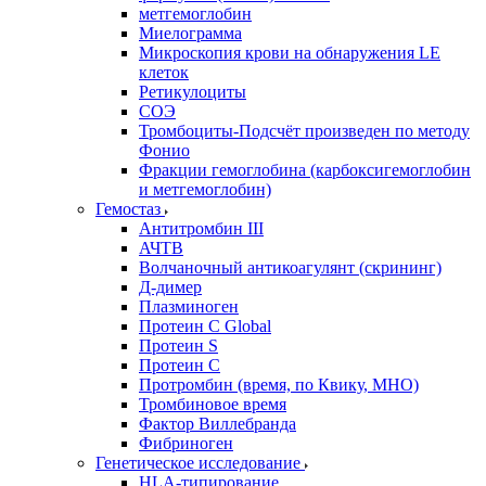
метгемоглобин
Миелограмма
Микроскопия крови на обнаружения LE
клеток
Ретикулоциты
СОЭ
Тромбоциты-Подсчёт произведен по методу
Фонио
Фракции гемоглобина (карбоксигемоглобин
и метгемоглобин)
Гемостаз
Антитромбин III
АЧТВ
Волчаночный антикоагулянт (скрининг)
Д-димер
Плазминоген
Протеин C Global
Протеин S
Протеин С
Протромбин (время, по Квику, МНО)
Тромбиновое время
Фактор Виллебранда
Фибриноген
Генетическое исследование
HLA-типирование