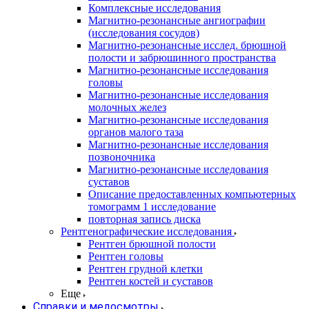
Комплексные исследования
Магнитно-резонансные ангиографии
(исследования сосудов)
Магнитно-резонансные исслед. брюшной
полости и забрюшинного пространства
Магнитно-резонансные исследования
головы
Магнитно-резонансные исследования
молочных желез
Магнитно-резонансные исследования
органов малого таза
Магнитно-резонансные исследования
позвоночника
Магнитно-резонансные исследования
суставов
Описание предоставленных компьютерных
томограмм 1 исследование
повторная запись диска
Рентгенографические исследования
Рентген брюшной полости
Рентген головы
Рентген грудной клетки
Рентген костей и суставов
Еще
Справки и медосмотры