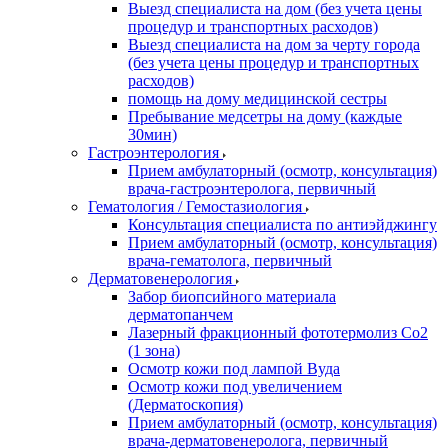
Выезд специалиста на дом (без учета цены
процедур и транспортных расходов)
Выезд специалиста на дом за черту города
(без учета цены процедур и транспортных
расходов)
помощь на дому медицинской сестры
Пребывание медсетры на дому (каждые
30мин)
Гастроэнтерология
Прием амбулаторный (осмотр, консультация)
врача-гастроэнтеролога, первичный
Гематология / Гемостазиология
Консультация специалиста по антиэйджингу
Прием амбулаторный (осмотр, консультация)
врача-гематолога, первичный
Дерматовенерология
Забор биопсийного материала
дерматопанчем
Лазерный фракционный фототермолиз Со2
(1 зона)
Осмотр кожи под лампой Вуда
Осмотр кожи под увеличением
(Дерматоскопия)
Прием амбулаторный (осмотр, консультация)
врача-дерматовенеролога, первичный