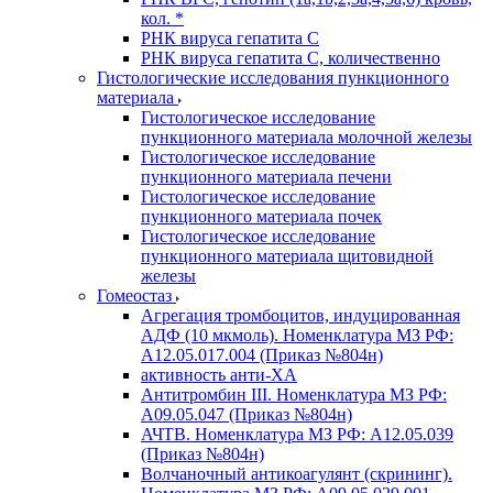
кол. *
РНК вируса гепатита C
РНК вируса гепатита C, количественно
Гистологические исследования пункционного
материала
Гистологическое исследование
пункционного материала молочной железы
Гистологическое исследование
пункционного материала печени
Гистологическое исследование
пункционного материала почек
Гистологическое исследование
пункционного материала щитовидной
железы
Гомеостаз
Агрегация тромбоцитов, индуцированная
АДФ (10 мкмоль). Номенклатура МЗ РФ:
A12.05.017.004 (Приказ №804н)
активность анти-ХА
Антитромбин III. Номенклатура МЗ РФ:
A09.05.047 (Приказ №804н)
АЧТВ. Номенклатура МЗ РФ: A12.05.039
(Приказ №804н)
Волчаночный антикоагулянт (скрининг).