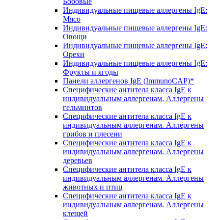
Бобовые
Индивидуальные пищевые аллергены IgE:
Мясо
Индивидуальные пищевые аллергены IgE:
Овощи
Индивидуальные пищевые аллергены IgE:
Орехи
Индивидуальные пищевые аллергены IgE:
Фрукты и ягоды
Панели аллергенов IgE (ImmunoCAP)*
Специфические антитела класса IgE к
индивидуальным аллергенам. Аллергены
гельминтов
Специфические антитела класса IgE к
индивидуальным аллергенам. Аллергены
грибов и плесени
Специфические антитела класса IgE к
индивидуальным аллергенам. Аллергены
деревьев
Специфические антитела класса IgE к
индивидуальным аллергенам. Аллергены
животных и птиц
Специфические антитела класса IgE к
индивидуальным аллергенам. Аллергены
клещей