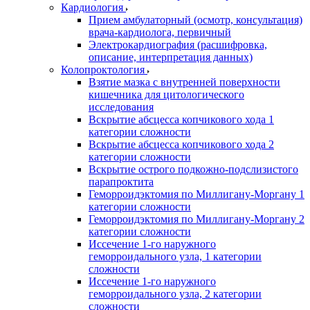
Кардиология
Прием амбулаторный (осмотр, консультация)
врача-кардиолога, первичный
Электрокардиография (расшифровка,
описание, интерпретация данных)
Колопроктология
Взятие мазка с внутренней поверхности
кишечника для цитологического
исследования
Вскрытие абсцесса копчикового хода 1
категории сложности
Вскрытие абсцесса копчикового хода 2
категории сложности
Вскрытие острого подкожно-подслизистого
парапроктита
Геморроидэктомия по Миллигану-Моргану 1
категории сложности
Геморроидэктомия по Миллигану-Моргану 2
категории сложности
Иссечение 1-го наружного
геморроидального узла, 1 категории
сложности
Иссечение 1-го наружного
геморроидального узла, 2 категории
сложности