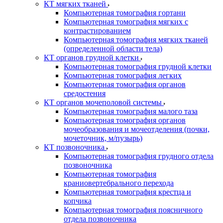
КТ мягких тканей
Компьютерная томография гортани
Компьютерная томография мягких с
контрастированием
Компьютерная томография мягких тканей
(определенной области тела)
КТ органов грудной клетки
Компьютерная томография грудной клетки
Компьютерная томография легких
Компьютерная томография органов
средостения
КТ органов мочеполовой системы
Компьютерная томография малого таза
Компьютерная томография органов
мочеобразования и мочеотделения (почки,
мочеточник, м/пузырь)
КТ позвоночника
Компьютерная томография грудного отдела
позвоночника
Компьютерная томография
краниовертебрального перехода
Компьютерная томография крестца и
копчика
Компьютерная томография поясничного
отдела позвоночника