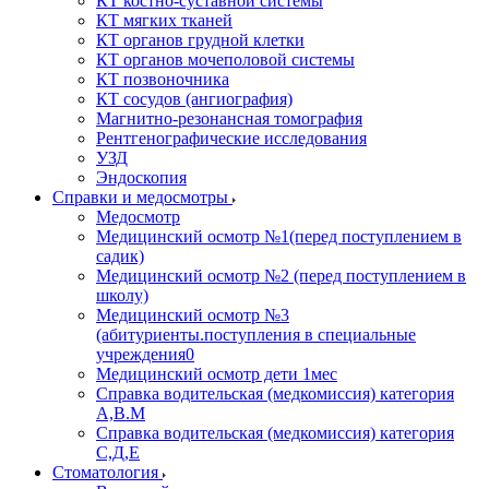
КТ костно-суставной системы
КТ мягких тканей
КТ органов грудной клетки
КТ органов мочеполовой системы
КТ позвоночника
КТ сосудов (ангиография)
Магнитно-резонансная томография
Рентгенографические исследования
УЗД
Эндоскопия
Справки и медосмотры
Медосмотр
Медицинский осмотр №1(перед поступлением в
садик)
Медицинский осмотр №2 (перед поступлением в
школу)
Медицинский осмотр №3
(абитуриенты.поступления в специальные
учреждения0
Медицинский осмотр дети 1мес
Справка водительская (медкомиссия) категория
А,В.М
Справка водительская (медкомиссия) категория
С,Д,Е
Стоматология