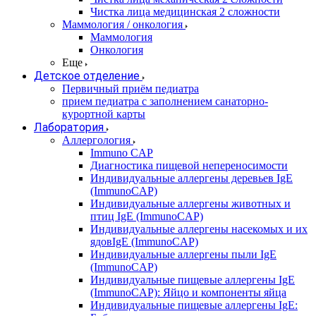
Чистка лица медицинская 2 сложности
Маммология / онкология
Маммология
Онкология
Еще
Детское отделение
Первичный приём педиатра
прием педиатра с заполнением санаторно-
курортной карты
Лаборатория
Аллергология
Immuno CAP
Диагностика пищевой непереносимости
Индивидуальные аллергены деревьев IgE
(ImmunoCAP)
Индивидуальные аллергены животных и
птиц IgE (ImmunoCAP)
Индивидуальные аллергены насекомых и их
ядовIgE (ImmunoCAP)
Индивидуальные аллергены пыли IgE
(ImmunoCAP)
Индивидуальные пищевые аллергены IgE
(ImmunoCAP): Яйцо и компоненты яйца
Индивидуальные пищевые аллергены IgE: