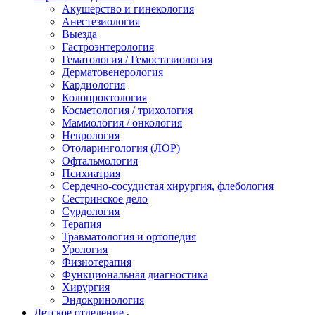
Акушерство и гинекология
Анестезиология
Выезда
Гастроэнтерология
Гематология / Гемостазиология
Дерматовенерология
Кардиология
Колопроктология
Косметология / трихология
Маммология / онкология
Неврология
Отоларингология (ЛОР)
Офтальмология
Психиатрия
Сердечно-сосудистая хирургия, флебология
Сестринское дело
Сурдология
Терапия
Травматология и ортопедия
Урология
Физиотерапия
Функциональная диагностика
Хирургия
Эндокринология
Детское отделение