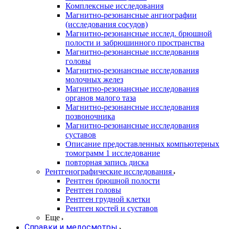
Комплексные исследования
Магнитно-резонансные ангиографии
(исследования сосудов)
Магнитно-резонансные исслед. брюшной
полости и забрюшинного пространства
Магнитно-резонансные исследования
головы
Магнитно-резонансные исследования
молочных желез
Магнитно-резонансные исследования
органов малого таза
Магнитно-резонансные исследования
позвоночника
Магнитно-резонансные исследования
суставов
Описание предоставленных компьютерных
томограмм 1 исследование
повторная запись диска
Рентгенографические исследования
Рентген брюшной полости
Рентген головы
Рентген грудной клетки
Рентген костей и суставов
Еще
Справки и медосмотры