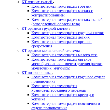
КТ мягких тканей
Компьютерная томография гортани
Компьютерная томография мягких с
контрастированием
Компьютерная томография мягких тканей
(определенной области тела)
КТ органов грудной клетки
Компьютерная томография грудной клетки
Компьютерная томография легких
Компьютерная томография органов
средостения
КТ органов мочеполовой системы
Компьютерная томография малого таза
Компьютерная томография органов
мочеобразования и мочеотделения (почки,
мочеточник, м/пузырь)
КТ позвоночника
Компьютерная томография грудного отдела
позвоночника
Компьютерная томография
краниовертебрального перехода
Компьютерная томография крестца и
копчика
Компьютерная томография поясничного
отдела позвоночника