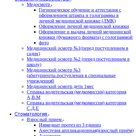
Медосмотр
Гигиеническое обучение и аттестация с
оформлением штампа и голограммы в
личной медицинской книжке (ЛМК)
Оформление личной медицинской книжки
Оформление и выдача личной медицинской
книжки (бумажного формата) с голограммой
фото
Медицинский осмотр №1(перед поступлением в
садик)
Медицинский осмотр №2 (перед поступлением в
школу)
Медицинский осмотр №3
(абитуриенты.поступления в специальные
учреждения0
Медицинский осмотр дети 1мес
Справка водительская (медкомиссия) категория
А,В.М
Справка водительская (медкомиссия) категория
С,Д,Е
Стоматология
Взрослый прием
Иммедиат протез из 3 единиц
Анестезия аппликационная(взрослый приём)
Анестезия