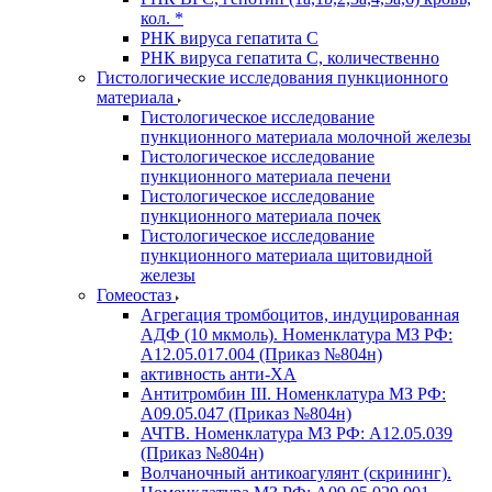
кол. *
РНК вируса гепатита C
РНК вируса гепатита C, количественно
Гистологические исследования пункционного
материала
Гистологическое исследование
пункционного материала молочной железы
Гистологическое исследование
пункционного материала печени
Гистологическое исследование
пункционного материала почек
Гистологическое исследование
пункционного материала щитовидной
железы
Гомеостаз
Агрегация тромбоцитов, индуцированная
АДФ (10 мкмоль). Номенклатура МЗ РФ:
A12.05.017.004 (Приказ №804н)
активность анти-ХА
Антитромбин III. Номенклатура МЗ РФ:
A09.05.047 (Приказ №804н)
АЧТВ. Номенклатура МЗ РФ: A12.05.039
(Приказ №804н)
Волчаночный антикоагулянт (скрининг).