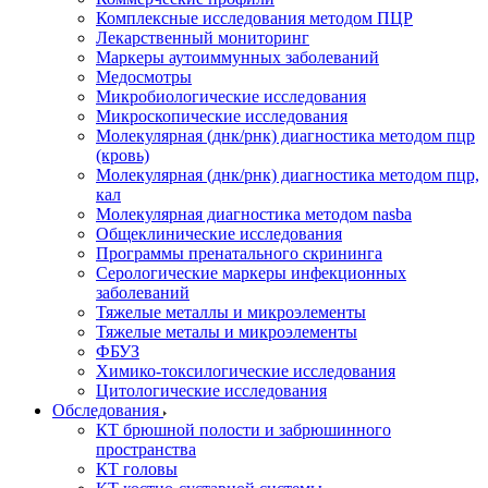
Комплексные исследования методом ПЦР
Лекарственный мониторинг
Маркеры аутоиммунных заболеваний
Медосмотры
Микробиологические исследования
Микроскопические исследования
Молекулярная (днк/рнк) диагностика методом пцр
(кровь)
Молекулярная (днк/рнк) диагностика методом пцр,
кал
Молекулярная диагностика методом nasba
Общеклинические исследования
Программы пренатального скрининга
Серологические маркеры инфекционных
заболеваний
Тяжелые металлы и микроэлементы
Тяжелые металы и микроэлементы
ФБУЗ
Химико-токсилогические исследования
Цитологические исследования
Обследования
КТ брюшной полости и забрюшинного
пространства
КТ головы