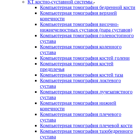
КТ костно-суставной системы
Компьютерная томография бедренной кости
Компьютерная томография верхней
конечности
Компьютерная томография височно-
нижнечелюстных суставов (пара суставов)
Компьютерная томография голеностопного
сустава
Компьютерная томография коленного
сустава
Компьютерная томография костей голени
Компьютерная томография костей
предплечья
Компьютерная томография костей таза
Компьютерная томография локтевого
сустава
Компьютерная томография лучезапястного
сустава
Компьютерная томография нижней
конечности
Компьютерная томография плечевого
сустава
Компьютерная томография плечевой кости
Компьютерная томография тазобедренного
сустава