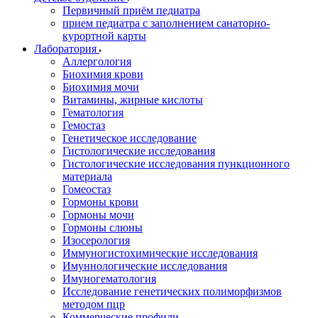
Первичный приём педиатра
прием педиатра с заполнением санаторно-
курортной карты
Лаборатория
Аллергология
Биохимия крови
Биохимия мочи
Витамины, жирные кислоты
Гематология
Гемостаз
Генетическое исследование
Гистологические исследования
Гистологические исследования пункционного
материала
Гомеостаз
Гормоны крови
Гормоны мочи
Гормоны слюны
Изосерология
Иммуногистохимические исследования
Имуннологические исследования
Имуногематология
Исследование генетических полиморфизмов
методом пцр
Коммерческие профили