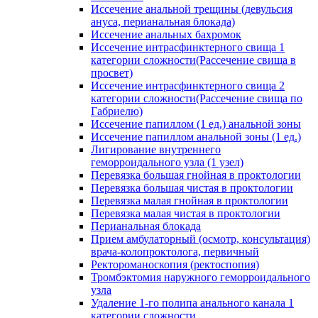
Иссечение анальной трещины (девульсия
ануса, перианальная блокада)
Иссечение анальных бахромок
Иссечение интрасфинктерного свища 1
категории сложности(Рассечение свища в
просвет)
Иссечение интрасфинктерного свища 2
категории сложности(Рассечение свища по
Габриелю)
Иссечение папиллом (1 ед.) анальной зоны
Иссечение папиллом анальной зоны (1 ед.)
Лигирование внутреннего
геморроидального узла (1 узел)
Перевязка большая гнойная в проктологии
Перевязка большая чистая в проктологии
Перевязка малая гнойная в проктологии
Перевязка малая чистая в проктологии
Перианальная блокада
Прием амбулаторный (осмотр, консультация)
врача-колопроктолога, первичный
Ректороманоскопия (ректоспопия)
Тромбэктомия наружного геморроидального
узла
Удаление 1-го полипа анального канала 1
категории сложности