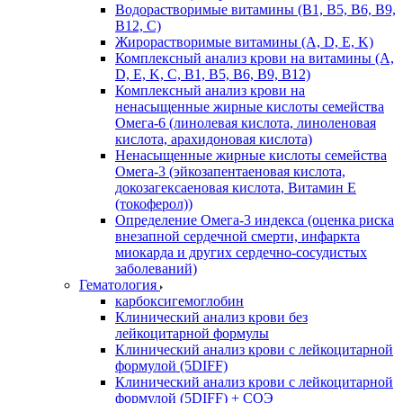
Водорастворимые витамины (B1, B5, B6, В9,
В12, С)
Жирорастворимые витамины (A, D, E, K)
Комплексный анализ крови на витамины (A,
D, E, K, C, B1, B5, B6, В9, B12)
Комплексный анализ крови на
ненасыщенные жирные кислоты семейства
Омега-6 (линолевая кислота, линоленовая
кислота, арахидоновая кислота)
Ненасыщенные жирные кислоты семейства
Омега-3 (эйкозапентаеновая кислота,
докозагексаеновая кислота, Витамин E
(токоферол))
Определение Омега-3 индекса (оценка риска
внезапной сердечной смерти, инфаркта
миокарда и других сердечно-сосудистых
заболеваний)
Гематология
карбоксигемоглобин
Клинический анализ крови без
лейкоцитарной формулы
Клинический анализ крови с лейкоцитарной
формулой (5DIFF)
Клинический анализ крови с лейкоцитарной
формулой (5DIFF) + СОЭ