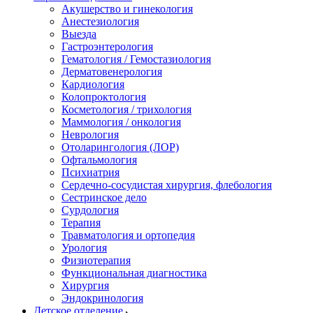
Акушерство и гинекология
Анестезиология
Выезда
Гастроэнтерология
Гематология / Гемостазиология
Дерматовенерология
Кардиология
Колопроктология
Косметология / трихология
Маммология / онкология
Неврология
Отоларингология (ЛОР)
Офтальмология
Психиатрия
Сердечно-сосудистая хирургия, флебология
Сестринское дело
Сурдология
Терапия
Травматология и ортопедия
Урология
Физиотерапия
Функциональная диагностика
Хирургия
Эндокринология
Детское отделение