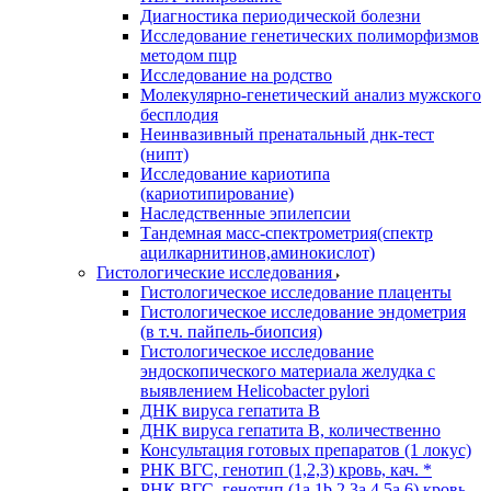
Диагностика периодической болезни
Исследование генетических полиморфизмов
методом пцр
Исследование на родство
Молекулярно-генетический анализ мужского
бесплодия
Неинвазивный пренатальный днк-тест
(нипт)
Исследование кариотипа
(кариотипирование)
Наследственные эпилепсии
Тандемная масс-спектрометрия(спектр
ацилкарнитинов,аминокислот)
Гистологические исследования
Гистологическое исследование плаценты
Гистологическое исследование эндометрия
(в т.ч. пайпель-биопсия)
Гистологическое исследование
эндоскопического материала желудка с
выявлением Helicobacter pylori
ДНК вируса гепатита B
ДНК вируса гепатита B, количественно
Консультация готовых препаратов (1 локус)
РНК ВГC, генотип (1,2,3) кровь, кач. *
РНК ВГC, генотип (1a,1b,2,3a,4,5a,6) кровь,