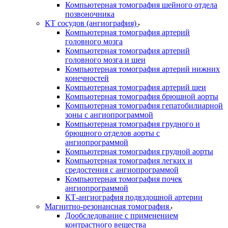
Компьютерная томография шейного отдела
позвоночника
КТ сосудов (ангиография)
Компьютерная томография артерий
головного мозга
Компьютерная томография артерий
головного мозга и шеи
Компьютерная томография артерий нижних
конечностей
Компьютерная томография артерий шеи
Компьютерная томография брюшной аорты
Компьютерная томография гепатобилиарной
зоны с ангиопрограммой
Компьютерная томография грудного и
брюшного отделов аорты с
ангиопрограммой
Компьютерная томография грудной аорты
Компьютерная томография легких и
средостения с ангиопрограммой
Компьютерная томография почек
ангиопрограммой
КТ-ангиография подвздошной артерии
Магнитно-резонансная томография
Дообследование с применением
контрастного вещества