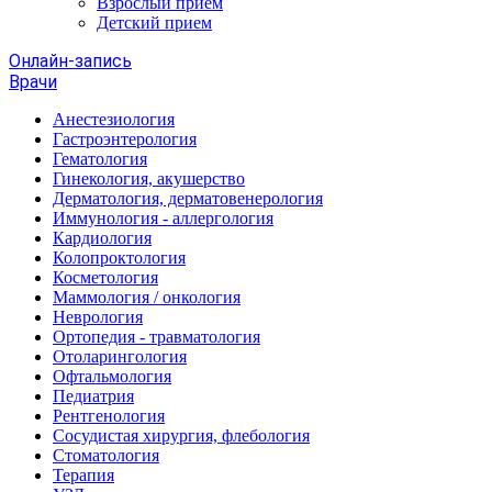
Взрослый прием
Детский прием
Онлайн-запись
Врачи
Анестезиология
Гастроэнтерология
Гематология
Гинекология, акушерство
Дерматология, дерматовенерология
Иммунология - аллергология
Кардиология
Колопроктология
Косметология
Маммология / онкология
Неврология
Ортопедия - травматология
Отоларингология
Офтальмология
Педиатрия
Рентгенология
Сосудистая хирургия, флебология
Стоматология
Терапия