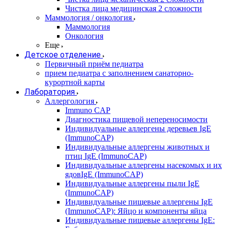
Чистка лица медицинская 2 сложности
Маммология / онкология
Маммология
Онкология
Еще
Детское отделение
Первичный приём педиатра
прием педиатра с заполнением санаторно-
курортной карты
Лаборатория
Аллергология
Immuno CAP
Диагностика пищевой непереносимости
Индивидуальные аллергены деревьев IgE
(ImmunoCAP)
Индивидуальные аллергены животных и
птиц IgE (ImmunoCAP)
Индивидуальные аллергены насекомых и их
ядовIgE (ImmunoCAP)
Индивидуальные аллергены пыли IgE
(ImmunoCAP)
Индивидуальные пищевые аллергены IgE
(ImmunoCAP): Яйцо и компоненты яйца
Индивидуальные пищевые аллергены IgE: