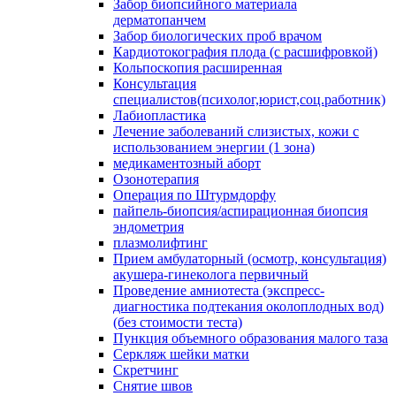
Забор биопсийного материала
дерматопанчем
Забор биологических проб врачом
Кардиотокография плода (с расшифровкой)
Кольпоскопия расширенная
Консультация
специалистов(психолог,юрист,соц.работник)
Лабиопластика
Лечение заболеваний слизистых, кожи с
использованием энергии (1 зона)
медикаментозный аборт
Озонотерапия
Операция по Штурмдорфу
пайпель-биопсия/аспирационная биопсия
эндометрия
плазмолифтинг
Прием амбулаторный (осмотр, консультация)
акушера-гинеколога первичный
Проведение амниотеста (экспресс-
диагностика подтекания околоплодных вод)
(без стоимости теста)
Пункция объемного образования малого таза
Серкляж шейки матки
Скретчинг
Снятие швов