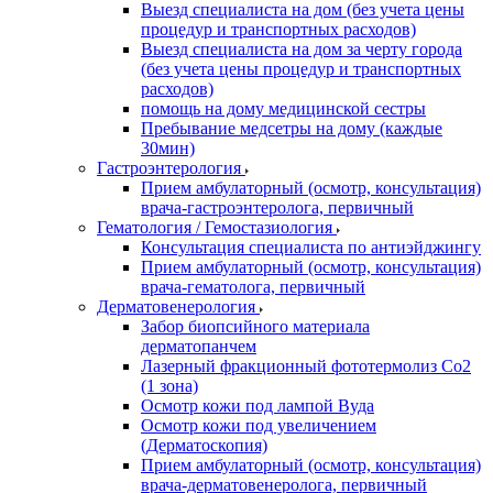
Выезд специалиста на дом (без учета цены
процедур и транспортных расходов)
Выезд специалиста на дом за черту города
(без учета цены процедур и транспортных
расходов)
помощь на дому медицинской сестры
Пребывание медсетры на дому (каждые
30мин)
Гастроэнтерология
Прием амбулаторный (осмотр, консультация)
врача-гастроэнтеролога, первичный
Гематология / Гемостазиология
Консультация специалиста по антиэйджингу
Прием амбулаторный (осмотр, консультация)
врача-гематолога, первичный
Дерматовенерология
Забор биопсийного материала
дерматопанчем
Лазерный фракционный фототермолиз Со2
(1 зона)
Осмотр кожи под лампой Вуда
Осмотр кожи под увеличением
(Дерматоскопия)
Прием амбулаторный (осмотр, консультация)
врача-дерматовенеролога, первичный