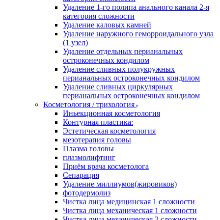
Удаление 1-го полипа анального канала 2-я
категория сложности
Удаление каловых камней
Удаление наружного геморроидального узла
(1 узел)
Удаление отдельных перианальных
остроконечных кондилом
Удаление сливных полукружных
перианальных остроконечных кондилом
Удаление сливных циркулярных
перианальных остроконечных кондилом
Косметология / трихология
Иньекционная косметология
Контурная пластика:
Эстетическая косметология
мезотерапия головы
Плазма головы
плазмолифтинг
Приём врача косметолога
Сепарация
Удаление миллиумов(жировиков)
фотодермолиз
Чистка лица медицинская 1 сложности
Чистка лица механическая 1 сложности
Чистка лица механическая 2 сложности