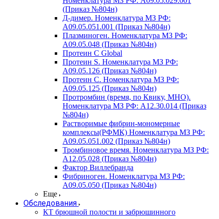
Номенклатура МЗ РФ: A09.05.029.001
(Приказ №804н)
Д-димер. Номенклатура МЗ РФ:
A09.05.051.001 (Приказ №804н)
Плазминоген. Номенклатура МЗ РФ:
A09.05.048 (Приказ №804н)
Протеин C Global
Протеин S. Номенклатура МЗ РФ:
A09.05.126 (Приказ №804н)
Протеин С. Номенклатура МЗ РФ:
A09.05.125 (Приказ №804н)
Протромбин (время, по Квику, МНО).
Номенклатура МЗ РФ: A12.30.014 (Приказ
№804н)
Растворимые фибрин-мономерные
комплексы(РФМК) Номенклатура МЗ РФ:
A09.05.051.002 (Приказ №804н)
Тромбиновое время. Номенклатура МЗ РФ:
A12.05.028 (Приказ №804н)
Фактор Виллебранда
Фибриноген. Номенклатура МЗ РФ:
A09.05.050 (Приказ №804н)
Еще
Обследования
КТ брюшной полости и забрюшинного