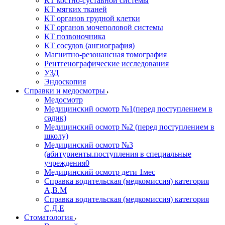
КТ костно-суставной системы
КТ мягких тканей
КТ органов грудной клетки
КТ органов мочеполовой системы
КТ позвоночника
КТ сосудов (ангиография)
Магнитно-резонансная томография
Рентгенографические исследования
УЗД
Эндоскопия
Справки и медосмотры
Медосмотр
Медицинский осмотр №1(перед поступлением в
садик)
Медицинский осмотр №2 (перед поступлением в
школу)
Медицинский осмотр №3
(абитуриенты.поступления в специальные
учреждения0
Медицинский осмотр дети 1мес
Справка водительская (медкомиссия) категория
А,В.М
Справка водительская (медкомиссия) категория
С,Д,Е
Стоматология