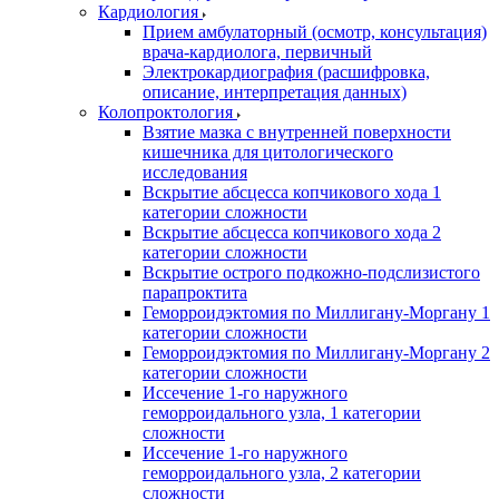
Кардиология
Прием амбулаторный (осмотр, консультация)
врача-кардиолога, первичный
Электрокардиография (расшифровка,
описание, интерпретация данных)
Колопроктология
Взятие мазка с внутренней поверхности
кишечника для цитологического
исследования
Вскрытие абсцесса копчикового хода 1
категории сложности
Вскрытие абсцесса копчикового хода 2
категории сложности
Вскрытие острого подкожно-подслизистого
парапроктита
Геморроидэктомия по Миллигану-Моргану 1
категории сложности
Геморроидэктомия по Миллигану-Моргану 2
категории сложности
Иссечение 1-го наружного
геморроидального узла, 1 категории
сложности
Иссечение 1-го наружного
геморроидального узла, 2 категории
сложности