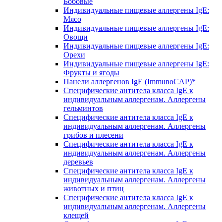
Бобовые
Индивидуальные пищевые аллергены IgE:
Мясо
Индивидуальные пищевые аллергены IgE:
Овощи
Индивидуальные пищевые аллергены IgE:
Орехи
Индивидуальные пищевые аллергены IgE:
Фрукты и ягоды
Панели аллергенов IgE (ImmunoCAP)*
Специфические антитела класса IgE к
индивидуальным аллергенам. Аллергены
гельминтов
Специфические антитела класса IgE к
индивидуальным аллергенам. Аллергены
грибов и плесени
Специфические антитела класса IgE к
индивидуальным аллергенам. Аллергены
деревьев
Специфические антитела класса IgE к
индивидуальным аллергенам. Аллергены
животных и птиц
Специфические антитела класса IgE к
индивидуальным аллергенам. Аллергены
клещей