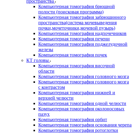
пространства
Компьютерная томография брюшной
полости (поисковая программа)
Компьютерная томография забрюшинного
пространства(система мочевыведения
почки,мочеточники,мочевой пузырь)
Компьютерная томография надпочечников
Компьютерная томография печени
Компьютерная томография поджелудочной
железы
Компьютерная томография почек
КТ головы
Компьютерная томография височной
области
Компьютерная томография головного мозга
Компьютерная томография головного мозга
с контрастом
Компьютерная томография нижней и
верхней челюсти
Компьютерная томография одной челюсти
Компьютерная томография околоносовых
пазух
Компьютерная томография орбит
Компьютерная томография основания черепа
Компьютерная томография ротоглотки