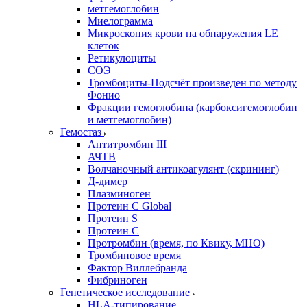
метгемоглобин
Миелограмма
Микроскопия крови на обнаружения LE
клеток
Ретикулоциты
СОЭ
Тромбоциты-Подсчёт произведен по методу
Фонио
Фракции гемоглобина (карбоксигемоглобин
и метгемоглобин)
Гемостаз
Антитромбин III
АЧТВ
Волчаночный антикоагулянт (скрининг)
Д-димер
Плазминоген
Протеин C Global
Протеин S
Протеин С
Протромбин (время, по Квику, МНО)
Тромбиновое время
Фактор Виллебранда
Фибриноген
Генетическое исследование
HLA-типирование