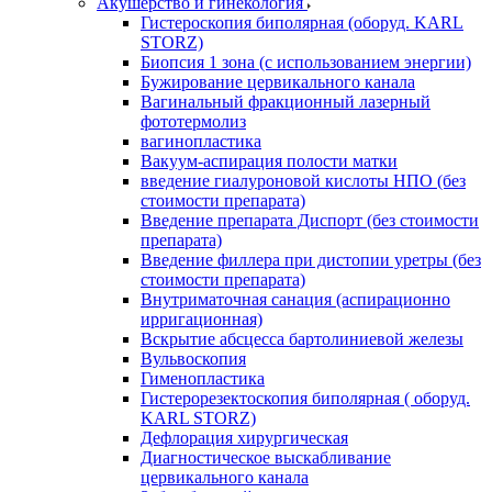
Акушерство и гинекология
Гистероскопия биполярная (оборуд. KARL
STORZ)
Биопсия 1 зона (с использованием энергии)
Бужирование цервикального канала
Вагинальный фракционный лазерный
фототермолиз
вагинопластика
Вакуум-аспирация полости матки
введение гиалуроновой кислоты НПО (без
стоимости препарата)
Введение препарата Диспорт (без стоимости
препарата)
Введение филлера при дистопии уретры (без
стоимости препарата)
Внутриматочная санация (аспирационно
ирригационная)
Вскрытие абсцесса бартолиниевой железы
Вульвоскопия
Гименопластика
Гистерорезектоскопия биполярная ( оборуд.
KARL STORZ)
Дефлорация хирургическая
Диагностическое выскабливание
цервикального канала