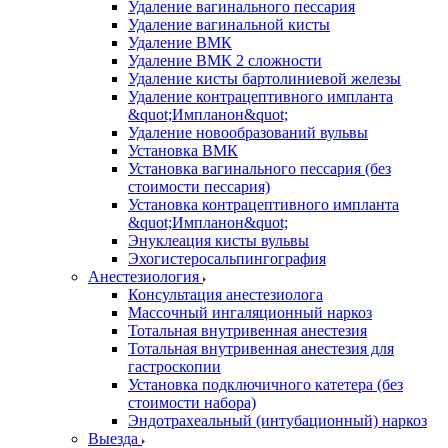
Удаление вагинального пессария
Удаление вагинальной кисты
Удаление ВМК
Удаление ВМК 2 сложности
Удаление кисты бартолиниевой железы
Удаление контрацептивного импланта
&quot;Импланон&quot;
Удаление новообразований вульвы
Установка ВМК
Установка вагинального пессария (без
стоимости пессария)
Установка контрацептивного импланта
&quot;Импланон&quot;
Энуклеация кисты вульвы
Эхогистеросальпингография
Анестезиология
Консультация анестезиолога
Массочный ингаляционный наркоз
Тотальная внутривенная анестезия
Тотальная внутривенная анестезия для
гастроскопии
Установка подключичного катетера (без
стоимости набора)
Эндотрахеальный (интубационный) наркоз
Выезда