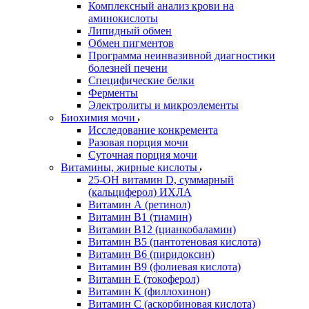
Комплексный анализ крови на
аминокислоты
Липидный обмен
Обмен пигментов
Программа неинвазивной диагностики
болезней печени
Специфические белки
Ферменты
Электролиты и микроэлементы
Биохимия мочи
Исследование конкремента
Разовая порция мочи
Суточная порция мочи
Витамины, жирные кислоты
25-OH витамин D, суммарный
(кальциферол) ИХЛА
Витамин А (ретинол)
Витамин В1 (тиамин)
Витамин В12 (цианкобаламин)
Витамин В5 (пантотеновая кислота)
Витамин В6 (пиридоксин)
Витамин В9 (фолиевая кислота)
Витамин Е (токоферол)
Витамин К (филлохинон)
Витамин С (аскорбиновая кислота)