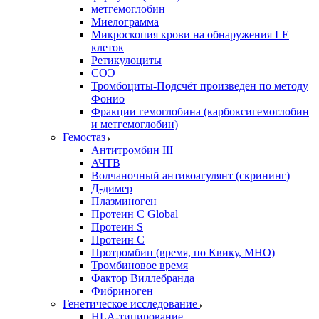
метгемоглобин
Миелограмма
Микроскопия крови на обнаружения LE
клеток
Ретикулоциты
СОЭ
Тромбоциты-Подсчёт произведен по методу
Фонио
Фракции гемоглобина (карбоксигемоглобин
и метгемоглобин)
Гемостаз
Антитромбин III
АЧТВ
Волчаночный антикоагулянт (скрининг)
Д-димер
Плазминоген
Протеин C Global
Протеин S
Протеин С
Протромбин (время, по Квику, МНО)
Тромбиновое время
Фактор Виллебранда
Фибриноген
Генетическое исследование
HLA-типирование