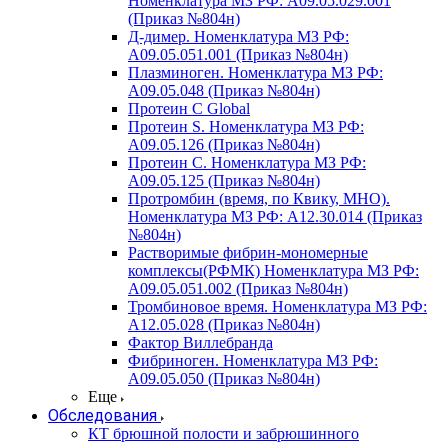
Номенклатура МЗ РФ: A09.05.029.001
(Приказ №804н)
Д-димер. Номенклатура МЗ РФ:
A09.05.051.001 (Приказ №804н)
Плазминоген. Номенклатура МЗ РФ:
A09.05.048 (Приказ №804н)
Протеин C Global
Протеин S. Номенклатура МЗ РФ:
A09.05.126 (Приказ №804н)
Протеин С. Номенклатура МЗ РФ:
A09.05.125 (Приказ №804н)
Протромбин (время, по Квику, МНО).
Номенклатура МЗ РФ: A12.30.014 (Приказ
№804н)
Растворимые фибрин-мономерные
комплексы(РФМК) Номенклатура МЗ РФ:
A09.05.051.002 (Приказ №804н)
Тромбиновое время. Номенклатура МЗ РФ:
A12.05.028 (Приказ №804н)
Фактор Виллебранда
Фибриноген. Номенклатура МЗ РФ:
A09.05.050 (Приказ №804н)
Еще
Обследования
КТ брюшной полости и забрюшинного