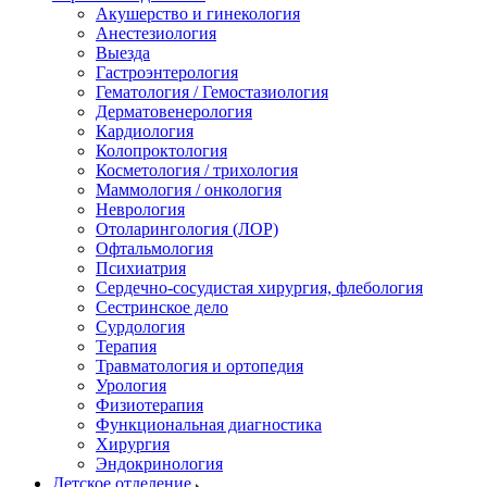
Акушерство и гинекология
Анестезиология
Выезда
Гастроэнтерология
Гематология / Гемостазиология
Дерматовенерология
Кардиология
Колопроктология
Косметология / трихология
Маммология / онкология
Неврология
Отоларингология (ЛОР)
Офтальмология
Психиатрия
Сердечно-сосудистая хирургия, флебология
Сестринское дело
Сурдология
Терапия
Травматология и ортопедия
Урология
Физиотерапия
Функциональная диагностика
Хирургия
Эндокринология
Детское отделение