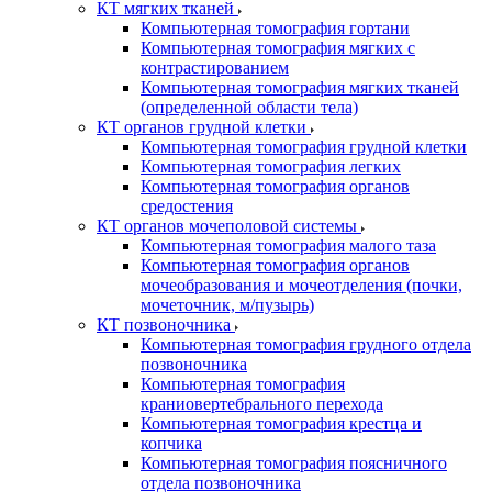
КТ мягких тканей
Компьютерная томография гортани
Компьютерная томография мягких с
контрастированием
Компьютерная томография мягких тканей
(определенной области тела)
КТ органов грудной клетки
Компьютерная томография грудной клетки
Компьютерная томография легких
Компьютерная томография органов
средостения
КТ органов мочеполовой системы
Компьютерная томография малого таза
Компьютерная томография органов
мочеобразования и мочеотделения (почки,
мочеточник, м/пузырь)
КТ позвоночника
Компьютерная томография грудного отдела
позвоночника
Компьютерная томография
краниовертебрального перехода
Компьютерная томография крестца и
копчика
Компьютерная томография поясничного
отдела позвоночника