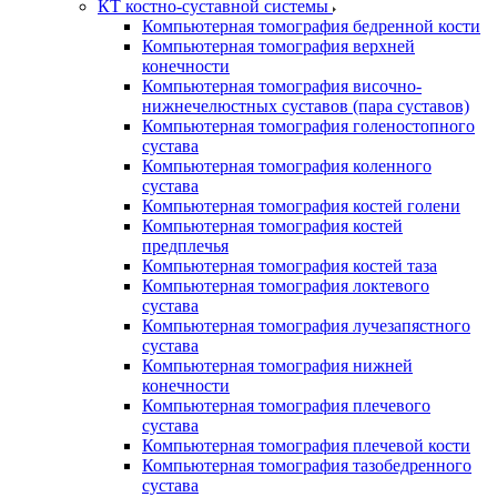
КТ костно-суставной системы
Компьютерная томография бедренной кости
Компьютерная томография верхней
конечности
Компьютерная томография височно-
нижнечелюстных суставов (пара суставов)
Компьютерная томография голеностопного
сустава
Компьютерная томография коленного
сустава
Компьютерная томография костей голени
Компьютерная томография костей
предплечья
Компьютерная томография костей таза
Компьютерная томография локтевого
сустава
Компьютерная томография лучезапястного
сустава
Компьютерная томография нижней
конечности
Компьютерная томография плечевого
сустава
Компьютерная томография плечевой кости
Компьютерная томография тазобедренного
сустава