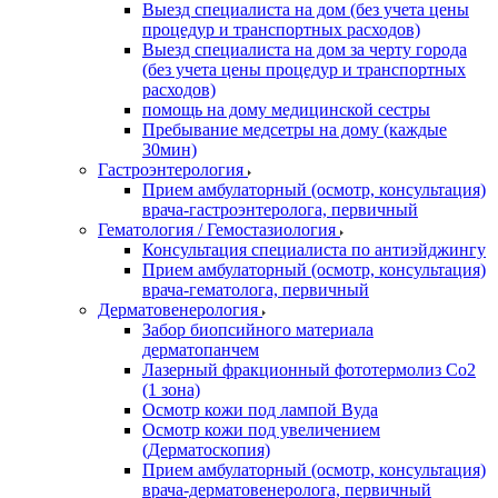
Выезд специалиста на дом (без учета цены
процедур и транспортных расходов)
Выезд специалиста на дом за черту города
(без учета цены процедур и транспортных
расходов)
помощь на дому медицинской сестры
Пребывание медсетры на дому (каждые
30мин)
Гастроэнтерология
Прием амбулаторный (осмотр, консультация)
врача-гастроэнтеролога, первичный
Гематология / Гемостазиология
Консультация специалиста по антиэйджингу
Прием амбулаторный (осмотр, консультация)
врача-гематолога, первичный
Дерматовенерология
Забор биопсийного материала
дерматопанчем
Лазерный фракционный фототермолиз Со2
(1 зона)
Осмотр кожи под лампой Вуда
Осмотр кожи под увеличением
(Дерматоскопия)
Прием амбулаторный (осмотр, консультация)
врача-дерматовенеролога, первичный