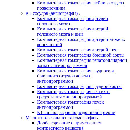
Компьютерная томография шейного отдела
позвоночника
КТ сосудов (ангиография)
Компьютерная томография артерий
головного мозга
Компьютерная томография артерий
головного мозга и шеи
Компьютерная томография артерий нижних
конечностей
Компьютерная томография артерий шеи
Компьютерная томография брюшной аорты
Компьютерная томография гепатобилиарной
зоны с ангиопрограммой
Компьютерная томография грудного и
брюшного отделов аорты с
ангиопрограммой
Компьютерная томография грудной аорты
Компьютерная томография легких и
средостения с ангиопрограммой
Компьютерная томография почек
ангиопрограммой
КТ-ангиография подвздошной артерии
Магнитно-резонансная томография
Дообследование с применением
контрастного вещества