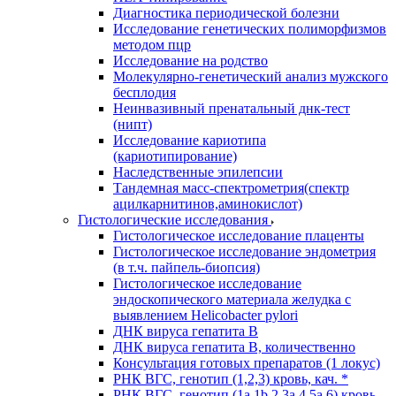
Диагностика периодической болезни
Исследование генетических полиморфизмов
методом пцр
Исследование на родство
Молекулярно-генетический анализ мужского
бесплодия
Неинвазивный пренатальный днк-тест
(нипт)
Исследование кариотипа
(кариотипирование)
Наследственные эпилепсии
Тандемная масс-спектрометрия(спектр
ацилкарнитинов,аминокислот)
Гистологические исследования
Гистологическое исследование плаценты
Гистологическое исследование эндометрия
(в т.ч. пайпель-биопсия)
Гистологическое исследование
эндоскопического материала желудка с
выявлением Helicobacter pylori
ДНК вируса гепатита B
ДНК вируса гепатита B, количественно
Консультация готовых препаратов (1 локус)
РНК ВГC, генотип (1,2,3) кровь, кач. *
РНК ВГC, генотип (1a,1b,2,3a,4,5a,6) кровь,