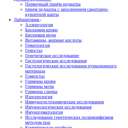
Первичный приём педиатра
прием педиатра с заполнением санаторно-
курортной карты
Лаборатория
Аллергология
Биохимия крови
Биохимия мочи
Витамины, жирные кислоты
Гематология
Гемостаз
Генетическое исследование
Гистологические исследования
Гистологические исследования пункционного
материала
Гомеостаз
Гормоны крови
Гормоны мочи
Гормоны слюны
Изосерология
Иммуногистохимические исследования
Имуннологические исследования
Имуногематология
Исследование генетических полиморфизмов
методом пцр
Коммерческие профили