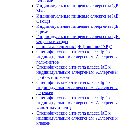
Бобовые
Индивидуальные пищевые аллергены IgE:
Мясо
Индивидуальные пищевые аллергены IgE:
Овощи
Индивидуальные пищевые аллергены IgE:
Орехи
Индивидуальные пищевые аллергены IgE:
Фрукты и ягоды
Панели аллергенов IgE (ImmunoCAP)*
Специфические антитела класса IgE к
индивидуальным аллергенам. Аллергены
гельминтов
Специфические антитела класса IgE к
индивидуальным аллергенам. Аллергены
грибов и плесени
Специфические антитела класса IgE к
индивидуальным аллергенам. Аллергены
деревьев
Специфические антитела класса IgE к
индивидуальным аллергенам. Аллергены
животных и птиц
Специфические антитела класса IgE к
индивидуальным аллергенам. Аллергены
клещей