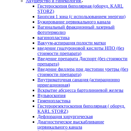
Акушерство и гинекология
Гистероскопия биполярная (оборуд. KARL
STORZ)
Биопсия 1 зона (с использованием энергии)
Бужирование цервикального канала
Вагинальный фракционный лазерный
фототермолиз
вагинопластика
Вакуум-аспирация полости матки
введение гиалуроновой кислоты НПО (без
стоимости препарата)
Введение препарата Диспорт (без стоимости
препарата)
Введение филлера при дистопии уретры (без
стоимости препарата)
Внутриматочная санация (аспирационно
ирригационная)
Вскрытие абсцесса бартолиниевой железы
Вульвоскопия
Гименопластика
Гистерорезектоскопия биполярная ( оборуд.
KARL STORZ)
Дефлорация хирургическая
Диагностическое выскабливание
цервикального канала