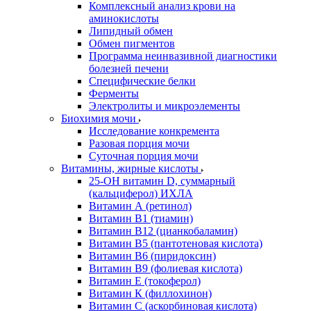
Комплексный анализ крови на
аминокислоты
Липидный обмен
Обмен пигментов
Программа неинвазивной диагностики
болезней печени
Специфические белки
Ферменты
Электролиты и микроэлементы
Биохимия мочи
Исследование конкремента
Разовая порция мочи
Суточная порция мочи
Витамины, жирные кислоты
25-OH витамин D, суммарный
(кальциферол) ИХЛА
Витамин А (ретинол)
Витамин В1 (тиамин)
Витамин В12 (цианкобаламин)
Витамин В5 (пантотеновая кислота)
Витамин В6 (пиридоксин)
Витамин В9 (фолиевая кислота)
Витамин Е (токоферол)
Витамин К (филлохинон)
Витамин С (аскорбиновая кислота)