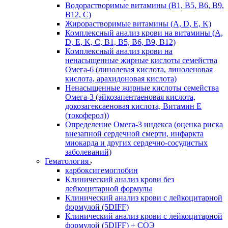
Водорастворимые витамины (B1, B5, B6, В9,
В12, С)
Жирорастворимые витамины (A, D, E, K)
Комплексный анализ крови на витамины (A,
D, E, K, C, B1, B5, B6, В9, B12)
Комплексный анализ крови на
ненасыщенные жирные кислоты семейства
Омега-6 (линолевая кислота, линоленовая
кислота, арахидоновая кислота)
Ненасыщенные жирные кислоты семейства
Омега-3 (эйкозапентаеновая кислота,
докозагексаеновая кислота, Витамин E
(токоферол))
Определение Омега-3 индекса (оценка риска
внезапной сердечной смерти, инфаркта
миокарда и других сердечно-сосудистых
заболеваний)
Гематология
карбоксигемоглобин
Клинический анализ крови без
лейкоцитарной формулы
Клинический анализ крови с лейкоцитарной
формулой (5DIFF)
Клинический анализ крови с лейкоцитарной
формулой (5DIFF) + СОЭ