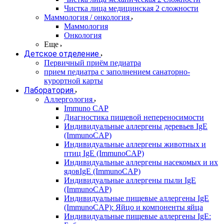
Чистка лица медицинская 2 сложности
Маммология / онкология
Маммология
Онкология
Еще
Детское отделение
Первичный приём педиатра
прием педиатра с заполнением санаторно-
курортной карты
Лаборатория
Аллергология
Immuno CAP
Диагностика пищевой непереносимости
Индивидуальные аллергены деревьев IgE
(ImmunoCAP)
Индивидуальные аллергены животных и
птиц IgE (ImmunoCAP)
Индивидуальные аллергены насекомых и их
ядовIgE (ImmunoCAP)
Индивидуальные аллергены пыли IgE
(ImmunoCAP)
Индивидуальные пищевые аллергены IgE
(ImmunoCAP): Яйцо и компоненты яйца
Индивидуальные пищевые аллергены IgE: