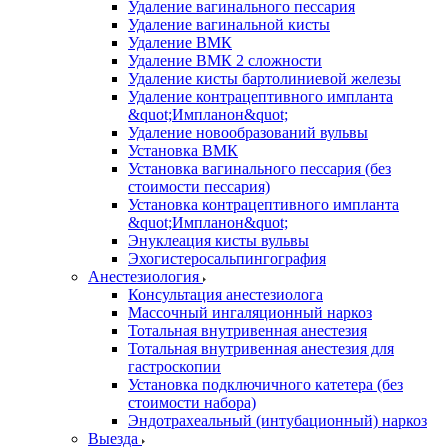
Удаление вагинального пессария
Удаление вагинальной кисты
Удаление ВМК
Удаление ВМК 2 сложности
Удаление кисты бартолиниевой железы
Удаление контрацептивного импланта
&quot;Импланон&quot;
Удаление новообразований вульвы
Установка ВМК
Установка вагинального пессария (без
стоимости пессария)
Установка контрацептивного импланта
&quot;Импланон&quot;
Энуклеация кисты вульвы
Эхогистеросальпингография
Анестезиология
Консультация анестезиолога
Массочный ингаляционный наркоз
Тотальная внутривенная анестезия
Тотальная внутривенная анестезия для
гастроскопии
Установка подключичного катетера (без
стоимости набора)
Эндотрахеальный (интубационный) наркоз
Выезда