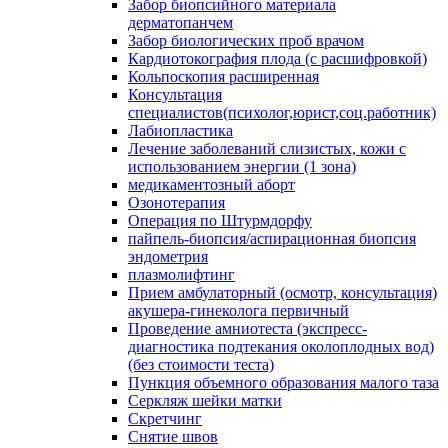
Забор биопсийного материала
дерматопанчем
Забор биологических проб врачом
Кардиотокография плода (с расшифровкой)
Кольпоскопия расширенная
Консультация
специалистов(психолог,юрист,соц.работник)
Лабиопластика
Лечение заболеваний слизистых, кожи с
использованием энергии (1 зона)
медикаментозный аборт
Озонотерапия
Операция по Штурмдорфу
пайпель-биопсия/аспирационная биопсия
эндометрия
плазмолифтинг
Прием амбулаторный (осмотр, консультация)
акушера-гинеколога первичный
Проведение амниотеста (экспресс-
диагностика подтекания околоплодных вод)
(без стоимости теста)
Пункция объемного образования малого таза
Серкляж шейки матки
Скретчинг
Снятие швов