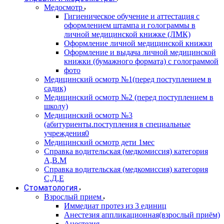
Медосмотр
Гигиеническое обучение и аттестация с
оформлением штампа и голограммы в
личной медицинской книжке (ЛМК)
Оформление личной медицинской книжки
Оформление и выдача личной медицинской
книжки (бумажного формата) с голограммой
фото
Медицинский осмотр №1(перед поступлением в
садик)
Медицинский осмотр №2 (перед поступлением в
школу)
Медицинский осмотр №3
(абитуриенты.поступления в специальные
учреждения0
Медицинский осмотр дети 1мес
Справка водительская (медкомиссия) категория
А,В.М
Справка водительская (медкомиссия) категория
С,Д,Е
Стоматология
Взрослый прием
Иммедиат протез из 3 единиц
Анестезия аппликационная(взрослый приём)
Анестезия