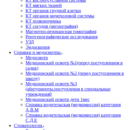
КТ костно-суставной системы
КТ мягких тканей
КТ органов грудной клетки
КТ органов мочеполовой системы
КТ позвоночника
КТ сосудов (ангиография)
Магнитно-резонансная томография
Рентгенографические исследования
УЗД
Эндоскопия
Справки и медосмотры
Медосмотр
Медицинский осмотр №1(перед поступлением в
садик)
Медицинский осмотр №2 (перед поступлением в
школу)
Медицинский осмотр №3
(абитуриенты.поступления в специальные
учреждения0
Медицинский осмотр дети 1мес
Справка водительская (медкомиссия) категория
А,В.М
Справка водительская (медкомиссия) категория
С,Д,Е
Стоматология