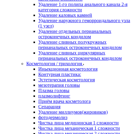
Удаление 1-го полипа анального канала 2-я
категория сложности
Удаление каловых камней
Удаление наружного геморроидального узла
(1 узел)
Удаление отдельных перианальных
остроконечных кондилом
Удаление сливных полукружных
перианальных остроконечных кондилом
Удаление сливных циркулярных
перианальных остроконечных кондилом
Косметология / трихология
Иньекционная косметология
Контурная пластика:
Эстетическая косметология
мезотерапия головы
Плазма головы
плазмолифтинг
Приём врача косметолога
Сепарация
Удаление миллиумов(жировиков)
фотодермолиз
Чистка лица медицинская 1 сложности
Чистка лица механическая 1 сложности
Чистка лица механическая 2 сложности