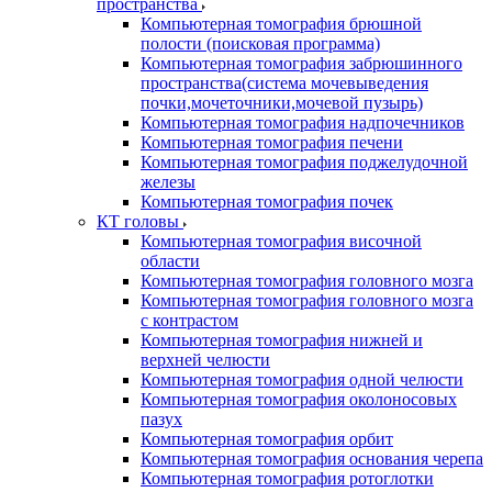
пространства
Компьютерная томография брюшной
полости (поисковая программа)
Компьютерная томография забрюшинного
пространства(система мочевыведения
почки,мочеточники,мочевой пузырь)
Компьютерная томография надпочечников
Компьютерная томография печени
Компьютерная томография поджелудочной
железы
Компьютерная томография почек
КТ головы
Компьютерная томография височной
области
Компьютерная томография головного мозга
Компьютерная томография головного мозга
с контрастом
Компьютерная томография нижней и
верхней челюсти
Компьютерная томография одной челюсти
Компьютерная томография околоносовых
пазух
Компьютерная томография орбит
Компьютерная томография основания черепа
Компьютерная томография ротоглотки