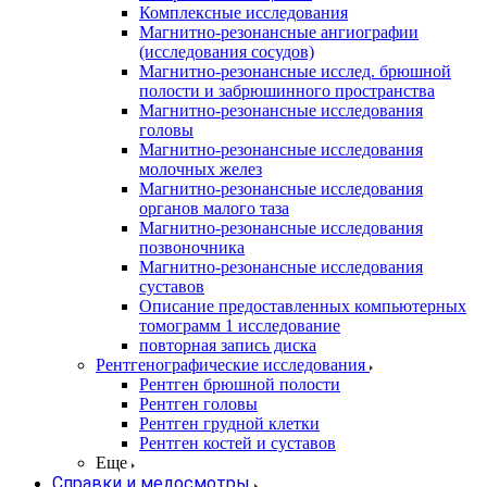
Комплексные исследования
Магнитно-резонансные ангиографии
(исследования сосудов)
Магнитно-резонансные исслед. брюшной
полости и забрюшинного пространства
Магнитно-резонансные исследования
головы
Магнитно-резонансные исследования
молочных желез
Магнитно-резонансные исследования
органов малого таза
Магнитно-резонансные исследования
позвоночника
Магнитно-резонансные исследования
суставов
Описание предоставленных компьютерных
томограмм 1 исследование
повторная запись диска
Рентгенографические исследования
Рентген брюшной полости
Рентген головы
Рентген грудной клетки
Рентген костей и суставов
Еще
Справки и медосмотры