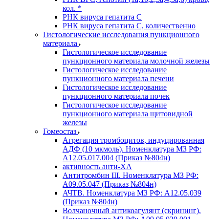
кол. *
РНК вируса гепатита C
РНК вируса гепатита C, количественно
Гистологические исследования пункционного
материала
Гистологическое исследование
пункционного материала молочной железы
Гистологическое исследование
пункционного материала печени
Гистологическое исследование
пункционного материала почек
Гистологическое исследование
пункционного материала щитовидной
железы
Гомеостаз
Агрегация тромбоцитов, индуцированная
АДФ (10 мкмоль). Номенклатура МЗ РФ:
A12.05.017.004 (Приказ №804н)
активность анти-ХА
Антитромбин III. Номенклатура МЗ РФ:
A09.05.047 (Приказ №804н)
АЧТВ. Номенклатура МЗ РФ: A12.05.039
(Приказ №804н)
Волчаночный антикоагулянт (скрининг).