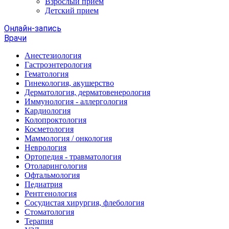
Взрослый прием
Детский прием
Онлайн-запись
Врачи
Анестезиология
Гастроэнтерология
Гематология
Гинекология, акушерство
Дерматология, дерматовенерология
Иммунология - аллергология
Кардиология
Колопроктология
Косметология
Маммология / онкология
Неврология
Ортопедия - травматология
Отоларингология
Офтальмология
Педиатрия
Рентгенология
Сосудистая хирургия, флебология
Стоматология
Терапия