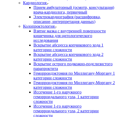
Кардиология
Прием амбулаторный (осмотр, консультация)
врача-кардиолога, первичный
Электрокардиография (расшифровка,
описание, интерпретация данных)
Колопроктология
Взятие мазка с внутренней поверхности
кишечника для цитологического
исследования
Вскрытие абсцесса копчикового хода 1
категории сложности
Вскрытие абсцесса копчикового хода 2
категории сложности
Вскрытие острого подкожно-подслизистого
парапроктита
Геморроидэктомия по Миллигану-Моргану 1
категории сложности
Геморроидэктомия по Миллигану-Моргану 2
категории сложности
Иссечение 1-го наружного
геморроидального узла, 1 категории
сложности
Иссечение 1-го наружного
геморроидального узла, 2 категории
сложности