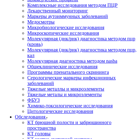
Комплексные исследования методом ПЦР
Лекарственный мониторинг
Маркеры аутоиммунных заболеваний
Медосмотры
Микробиологические исследования
Микроскопические исследования
Молекулярная (днк/рнк) диагностика методом пцр
(кровь)
Молекулярная (днк/рнк) диагностика методом пцр,
кал
Молекулярная диагностика методом nasba
Общеклинические исследования
Программы пренатального скрининга
Серологические маркеры инфекционных
заболеваний
Тяжелые металлы и микроэлементы
Тяжелые металы и микроэлементы
ФБУЗ
Химико-токсилогические исследования
Цитологические исследования
Обследования
КТ брюшной полости и забрюшинного
пространства
КТ головы