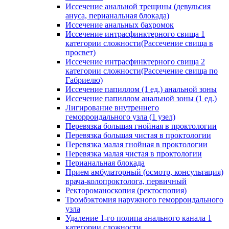
Иссечение анальной трещины (девульсия
ануса, перианальная блокада)
Иссечение анальных бахромок
Иссечение интрасфинктерного свища 1
категории сложности(Рассечение свища в
просвет)
Иссечение интрасфинктерного свища 2
категории сложности(Рассечение свища по
Габриелю)
Иссечение папиллом (1 ед.) анальной зоны
Иссечение папиллом анальной зоны (1 ед.)
Лигирование внутреннего
геморроидального узла (1 узел)
Перевязка большая гнойная в проктологии
Перевязка большая чистая в проктологии
Перевязка малая гнойная в проктологии
Перевязка малая чистая в проктологии
Перианальная блокада
Прием амбулаторный (осмотр, консультация)
врача-колопроктолога, первичный
Ректороманоскопия (ректоспопия)
Тромбэктомия наружного геморроидального
узла
Удаление 1-го полипа анального канала 1
категории сложности